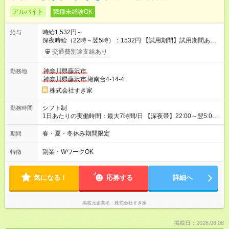
アルバイト
職種未経験OK
時給1,532円～
給与
深夜時給（22時～翌5時）：1532円 【試用期間】試用期間あり
試用期間の長さ：1ヶ月 雇用形態、給与は本採用時と同じです。
交通費別途支給あり
試用期間の実態は30日（※条件変更なし）ですが、切り上げで
一ヶ月とさせていただきます。 研修制度あり：15時間(研修中も
神奈川県藤沢市
勤務地
同時給）
神奈川県藤沢市
湘南台4-14-4
株式会社すき家
シフト制
勤務時間
1日あたりの実働時間：最大7時間/日 【深夜帯】22:00～翌5:00
週2日～・1日2h～OK◎ ※22:00から翌5:00までは18歳以上の方
のみ勤務可能です（18歳未満の深夜業務禁止のため） ★深夜で
春・夏・冬休み期間限定
期間
も安心して働けます★ すき家では、ワンオペを禁止していま
す。 必ず、2名以上での勤務を行いますので、安心して働けま
副業・WワークOK
特徴
す。
気になる！
応募する
詳細へ
掲載元企業名
株式会社すき家
掲載日：2026.08.08