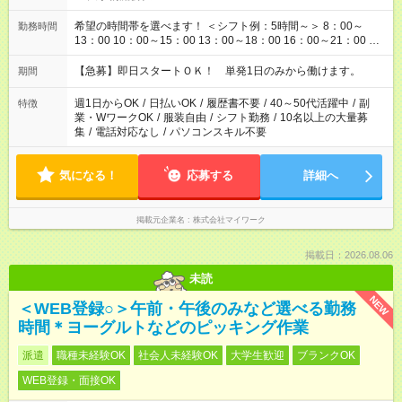
希望の時間帯を選べます！ ＜シフト例：5時間～＞ 8：00～
勤務時間
13：00 10：00～15：00 13：00～18：00 16：00～21：00 ＜
シフト例：8時間～＞ ・10：00～19：00 ・13：00～22：00 ・
22：00～翌6：00 など！是非ご希望をお聞かせください！
【急募】即日スタートＯＫ！ 単発1日のみから働けます。
期間
週1日からOK
/
日払いOK
/
履歴書不要
/
40～50代活躍中
/
副
特徴
業・WワークOK
/
服装自由
/
シフト勤務
/
10名以上の大量募
集
/
電話対応なし
/
パソコンスキル不要
気になる！
応募する
詳細へ
掲載元企業名
株式会社マイワーク
掲載日：2026.08.06
未読
NEW
＜WEB登録○＞午前・午後のみなど選べる勤務
時間＊ヨーグルトなどのピッキング作業
派遣
職種未経験OK
社会人未経験OK
大学生歓迎
ブランクOK
WEB登録・面接OK