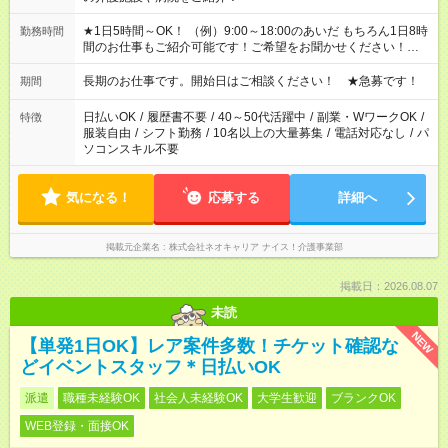
★1日5時間～OK！ （例）9:00～18:00のあいだ もちろん1日8時
勤務時間
間のお仕事もご紹介可能です！ご希望をお聞かせください！★家
庭の都合でお休みが必要な場合も遠慮なくご相談ください。 ※
週最低15時間以上の勤務が必要です
長期のお仕事です。開始日はご相談ください！ ★急募です！
期間
日払いOK
/
履歴書不要
/
40～50代活躍中
/
副業・WワークOK
/
特徴
服装自由
/
シフト勤務
/
10名以上の大量募集
/
電話対応なし
/
パ
ソコンスキル不要
気になる！
応募する
詳細へ
掲載元企業名
株式会社ネオキャリア ナイス！介護事業部
掲載日：2026.08.07
未読
NEW
【単発1日OK】レア案件多数！チケット確認な
どイベントスタッフ＊日払いOK
派遣
職種未経験OK
社会人未経験OK
大学生歓迎
ブランクOK
WEB登録・面接OK