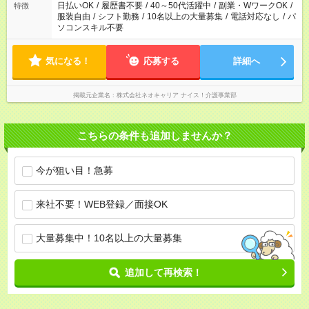
日払いOK
/
履歴書不要
/
40～50代活躍中
/
副業・WワークOK
/
特徴
服装自由
/
シフト勤務
/
10名以上の大量募集
/
電話対応なし
/
パ
ソコンスキル不要
気になる！
応募する
詳細へ
掲載元企業名
株式会社ネオキャリア ナイス！介護事業部
こちらの条件も追加しませんか？
今が狙い目！急募
来社不要！WEB登録／面接OK
大量募集中！10名以上の大量募集
追加して再検索！