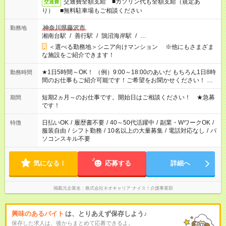
交通費全額支給 ■ガソリン代も全額支給（規定あ
交通費
り） ■無料駐車場もご相談ください
神奈川県藤沢市
勤務地
湘南台駅
/
善行駅
/
鵠沼海岸駅
/
…
＜選べる勤務地＞シニア向けマンション ※他にもさまざま
な施設をご紹介できます！
★1日5時間～OK！ （例）9:00～18:00のあいだ もちろん1日8時
勤務時間
間のお仕事もご紹介可能です！ご希望をお聞かせください！ ★
家庭の都合でお休みが必要な場合も遠慮なくご相談ください。
※週最低15時間以上の勤務が必要です
短期2ヵ月～のお仕事です。開始日はご相談ください！ ★急募
期間
です！
日払いOK
/
履歴書不要
/
40～50代活躍中
/
副業・WワークOK
/
特徴
服装自由
/
シフト勤務
/
10名以上の大量募集
/
電話対応なし
/
パ
ソコンスキル不要
気になる！
応募する
詳細へ
掲載元企業名
株式会社ネオキャリア ナイス！介護事業部
興味のあるバイト
は、とりあえず保存しよう♪
保存した求人は、後からまとめて応募できるよ。