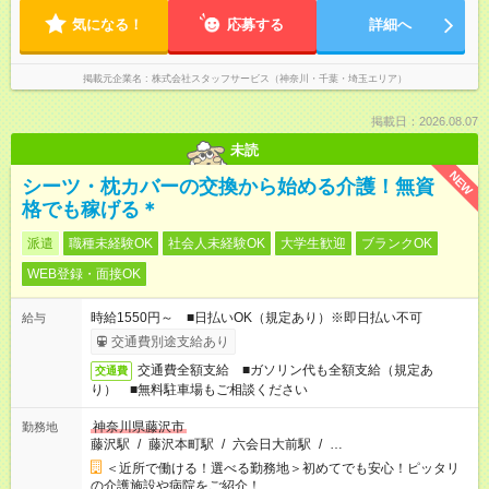
気になる！
応募する
詳細へ
掲載元企業名
株式会社スタッフサービス（神奈川・千葉・埼玉エリア）
掲載日：2026.08.07
未読
NEW
シーツ・枕カバーの交換から始める介護！無資
格でも稼げる＊
派遣
職種未経験OK
社会人未経験OK
大学生歓迎
ブランクOK
WEB登録・面接OK
時給1550円～ ■日払いOK（規定あり）※即日払い不可
給与
交通費別途支給あり
交通費全額支給 ■ガソリン代も全額支給（規定あ
交通費
り） ■無料駐車場もご相談ください
神奈川県藤沢市
勤務地
藤沢駅
/
藤沢本町駅
/
六会日大前駅
/
…
＜近所で働ける！選べる勤務地＞初めてでも安心！ピッタリ
の介護施設や病院をご紹介！