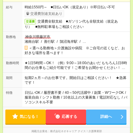
時給1550円～ ■日払いOK（規定あり）※即日払い不可
給与
交通費別途支給あり
交通費全額支給 ■ガソリン代も全額支給（規定あ
交通費
り） ■無料駐車場もご相談ください
神奈川県藤沢市
勤務地
湘南台駅
/
善行駅
/
鵠沼海岸駅
/
…
＜選べる勤務地＞介護施設や病院 ※ご自宅の近くなど、お
好きな場所を選べます！
★1日5時間～OK！ （例）9:00～18:00のあいだ もちろん1日8時
勤務時間
間のお仕事もご紹介可能です！ご希望をお聞かせください！ ※
週最低15時間以上の勤務が必要です
短期2ヵ月～のお仕事です。開始日はご相談ください！ ★急募
期間
です！
日払いOK
/
履歴書不要
/
40～50代活躍中
/
副業・WワークOK
/
特徴
服装自由
/
シフト勤務
/
10名以上の大量募集
/
電話対応なし
/
パ
ソコンスキル不要
気になる！
応募する
詳細へ
掲載元企業名
株式会社ネオキャリア ナイス！介護事業部