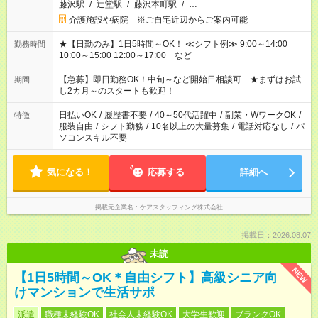
藤沢駅
/
辻堂駅
/
藤沢本町駅
/
…
介護施設や病院 ※ご自宅近辺からご案内可能
★【日勤のみ】1日5時間～OK！ ≪シフト例≫ 9:00～14:00
勤務時間
10:00～15:00 12:00～17:00 など
【急募】即日勤務OK！中旬～など開始日相談可 ★まずはお試
期間
し2カ月～のスタートも歓迎！
日払いOK
/
履歴書不要
/
40～50代活躍中
/
副業・WワークOK
/
特徴
服装自由
/
シフト勤務
/
10名以上の大量募集
/
電話対応なし
/
パ
ソコンスキル不要
気になる！
応募する
詳細へ
掲載元企業名
ケアスタッフィング株式会社
掲載日：2026.08.07
未読
NEW
【1日5時間～OK＊自由シフト】高級シニア向
けマンションで生活サポ
派遣
職種未経験OK
社会人未経験OK
大学生歓迎
ブランクOK