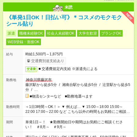
未読
NEW
《単発1日OK！日払い可》＊コスメのモクモク
シール貼り
派遣
職種未経験OK
社会人未経験OK
大学生歓迎
ブランクOK
WEB登録・面接OK
時給1,500円～1,875円
給与
交通費別途支給あり
■ 交通費規定内支給 ※派遣先による
交通費
神奈川県藤沢市
勤務地
藤沢駅から徒歩5分
/
湘南台駅から徒歩5分
/
辻堂駅から徒歩5
分
/
…
■物流センターなど ■勤務地選べます
＜1日3時間～OK！＞ ▼ 例えば… ▼ 15:00～18:00 15:00～
勤務時間
22:00 17:00～22:00 など こちら以外の時間もお気軽にご相談く
ださい！
単発1日～！ ★勤務開始日や期間はお気軽にご相談くださ
期間
い！ ＃8月～ ＃9月～