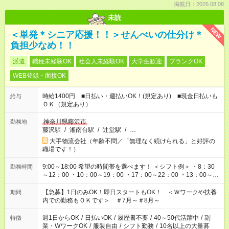
掲載日：2026.08.08
未読
NEW
＜単発＊シニア応援！！＞せんべいの仕分け＊
負担少なめ！！
派遣
職種未経験OK
社会人未経験OK
大学生歓迎
ブランクOK
WEB登録・面接OK
時給1400円 ■日払い・週払いOK！(規定あり) ■現金日払いも
給与
ＯＫ（規定あり）
神奈川県藤沢市
勤務地
藤沢駅
/
湘南台駅
/
辻堂駅
/
…
大手物流会社（年齢不問／「無理なく続けられる」と好評の
職場です！）
9:00～18:00 希望の時間帯を選べます！ ＜シフト例＞ ・8：30
勤務時間
～12：00 ・10：00～19：00 ・17：00～22：00 ・13：00～
22：00 ・22：00～翌6：00 など
【急募】1日のみOK！即日スタートもOK！ ＜Ｗワークや扶養
期間
内での勤務もＯＫです＞ ＃7月～＃8月～
週1日からOK
/
日払いOK
/
履歴書不要
/
40～50代活躍中
/
副
特徴
業・WワークOK
/
服装自由
/
シフト勤務
/
10名以上の大量募