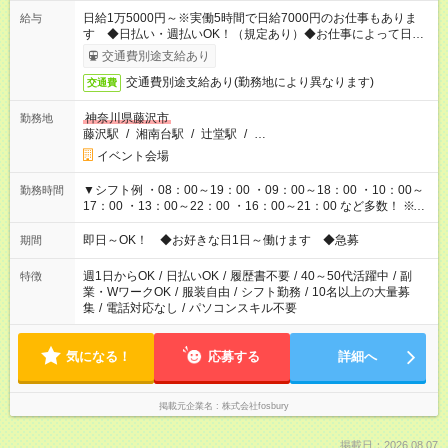
日給1万5000円～※実働5時間で日給7000円のお仕事もありま
給与
す ◆日払い・週払いOK！（規定あり）◆お仕事によって日給も
異なります
交通費別途支給あり
交通費別途支給あり(勤務地により異なります)
交通費
神奈川県藤沢市
勤務地
藤沢駅
/
湘南台駅
/
辻堂駅
/
…
イベント会場
▼シフト例 ・08：00～19：00 ・09：00～18：00 ・10：00～
勤務時間
17：00 ・13：00～22：00 ・16：00～21：00 など多数！ ※お
仕事により勤務時間が異なります
即日～OK！ ◆お好きな日1日～働けます ◆急募
期間
週1日からOK
/
日払いOK
/
履歴書不要
/
40～50代活躍中
/
副
特徴
業・WワークOK
/
服装自由
/
シフト勤務
/
10名以上の大量募
集
/
電話対応なし
/
パソコンスキル不要
気になる！
応募する
詳細へ
掲載元企業名
株式会社fosbury
掲載日：2026.08.07