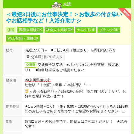
未読
NEW
＜最短3日後にお仕事決定！＞お散歩の付き添い
やお話相手など！入浴介助ナシ
派遣
職種未経験OK
社会人未経験OK
大学生歓迎
ブランクOK
WEB登録・面接OK
時給1550円～ ■日払いOK（規定あり）※即日払い不可
給与
交通費別途支給あり
交通費全額支給 ■ガソリン代も全額支給（規定あ
交通費
り） ■無料駐車場もご相談ください
神奈川県藤沢市
勤務地
辻堂駅
/
片瀬江ノ島駅
/
本鵠沼駅
/
…
＜選べる勤務地＞介護施設や病院 ※ご自宅の近くなど、お
好きな場所を選べます！
★1日5時間～OK！ （例）9:00～18:00のあいだ もちろん1日8時
勤務時間
間のお仕事もご紹介可能です！ご希望をお聞かせください！★家
庭の都合でお休みが必要な場合も遠慮なくご相談ください。 ※
週最低15時間以上の勤務が必要です
短期2ヵ月～のお仕事です。開始日はご相談ください！ ★急募
期間
です！