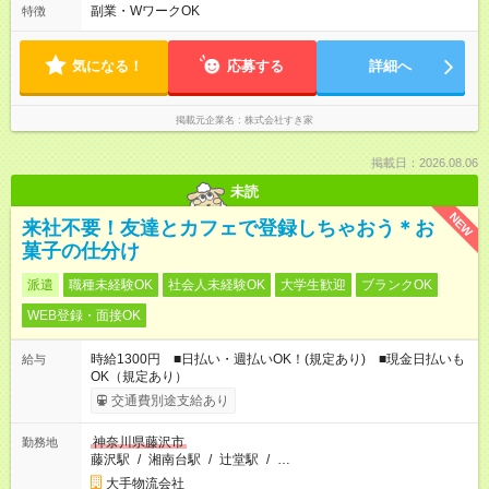
ます♪
副業・WワークOK
特徴
気になる！
応募する
詳細へ
掲載元企業名
株式会社すき家
掲載日：2026.08.06
未読
NEW
来社不要！友達とカフェで登録しちゃおう＊お
菓子の仕分け
派遣
職種未経験OK
社会人未経験OK
大学生歓迎
ブランクOK
WEB登録・面接OK
時給1300円 ■日払い・週払いOK！(規定あり) ■現金日払いも
給与
OK（規定あり）
交通費別途支給あり
神奈川県藤沢市
勤務地
藤沢駅
/
湘南台駅
/
辻堂駅
/
…
大手物流会社