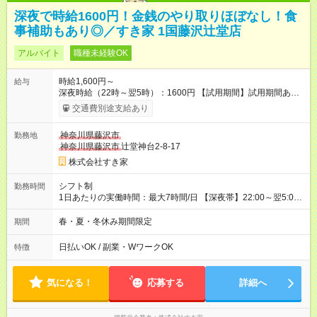
深夜で時給1600円！金銭のやり取りほぼなし！食
事補助もあり◎／すき家 1国藤沢辻堂店
アルバイト
職種未経験OK
時給1,600円～
給与
深夜時給（22時～翌5時）：1600円 【試用期間】試用期間あり
試用期間の長さ：1ヶ月 雇用形態、給与は本採用時と同じです。
交通費別途支給あり
試用期間の実態は30日（※条件変更なし）ですが、切り上げで
一ヶ月とさせていただきます。 研修制度あり：15時間(研修中も
神奈川県藤沢市
勤務地
同時給）
神奈川県藤沢市
辻堂神台2-8-17
株式会社すき家
シフト制
勤務時間
1日あたりの実働時間：最大7時間/日 【深夜帯】22:00～翌5:00
週2日～・1日2h～OK◎ ※22:00から翌5:00までは18歳以上の方
のみ勤務可能です（18歳未満の深夜業務禁止のため） ★深夜で
春・夏・冬休み期間限定
期間
も安心して働けます★ すき家では、ワンオペを禁止していま
す。 必ず、2名以上での勤務を行いますので、安心して働けま
日払いOK / 副業・WワークOK
特徴
す。
気になる！
応募する
詳細へ