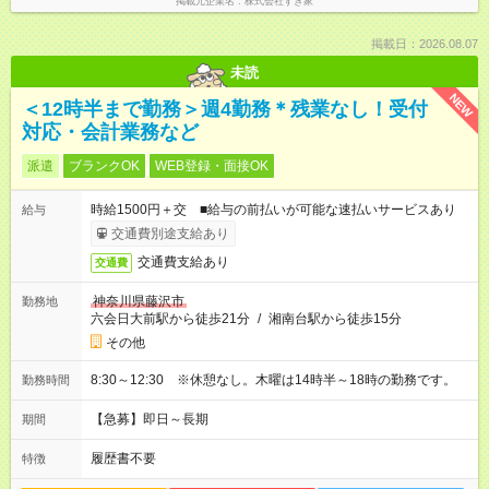
掲載元企業名
株式会社すき家
掲載日：2026.08.07
未読
NEW
＜12時半まで勤務＞週4勤務＊残業なし！受付
対応・会計業務など
派遣
ブランクOK
WEB登録・面接OK
時給1500円＋交 ■給与の前払いが可能な速払いサービスあり
給与
交通費別途支給あり
交通費支給あり
交通費
神奈川県藤沢市
勤務地
六会日大前駅から徒歩21分
/
湘南台駅から徒歩15分
その他
8:30～12:30 ※休憩なし。木曜は14時半～18時の勤務です。
勤務時間
【急募】即日～長期
期間
履歴書不要
特徴