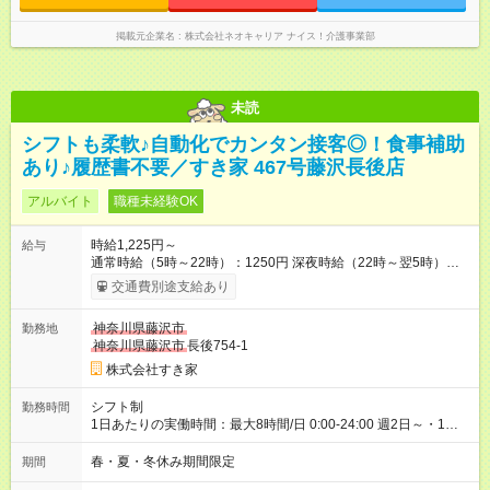
掲載元企業名
株式会社ネオキャリア ナイス！介護事業部
未読
シフトも柔軟♪自動化でカンタン接客◎！食事補助
あり♪履歴書不要／すき家 467号藤沢長後店
アルバイト
職種未経験OK
時給1,225円～
給与
通常時給（5時～22時）：1250円 深夜時給（22時～翌5時）：
1600円 高校生時給：1225円 【特別手当】早朝手当（5：00-9：
交通費別途支給あり
00）時給+150円 【試用期間】試用期間あり 試用期間の長さ：1
ヶ月 雇用形態、給与は本採用時と同じです。 試用期間の実態は
神奈川県藤沢市
勤務地
30日（※条件変更なし）ですが、切り上げで一ヶ月とさせてい
神奈川県藤沢市
長後754-1
ただきます。 研修制度あり：15時間(研修中も同時給）
株式会社すき家
シフト制
勤務時間
1日あたりの実働時間：最大8時間/日 0:00-24:00 週2日～・1日
2h～OK ＜シフト例＞ 〇朝帯 5:00-9:00 〇昼帯 9:00-14:00 〇午
後帯 14:00-18:00 〇夜帯 18:00-22:00 〇深夜帯 22:00-翌5:00 基
春・夏・冬休み期間限定
期間
本は固定シフトですが家庭の都合などイレギュラーには対応し