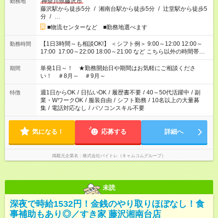
神奈川県藤沢市
勤務地
藤沢駅から徒歩5分
/
湘南台駅から徒歩5分
/
辻堂駅から徒歩5
分
/
…
■物流センターなど ■勤務地選べます
【1日3時間～も相談OK!】 ＜シフト例＞ 9:00～12:00 12:00～
勤務時間
17:00 17:00～22:00 18:00～21:00 など こちら以外の時間帯も
お気軽にご相談ください！
単発1日～！ ★勤務開始日や期間はお気軽にご相談くださ
期間
い！ ＃8月～ ＃9月～
週1日からOK
/
日払いOK
/
履歴書不要
/
40～50代活躍中
/
副
特徴
業・WワークOK
/
服装自由
/
シフト勤務
/
10名以上の大量募
集
/
電話対応なし
/
パソコンスキル不要
気になる！
応募する
詳細へ
掲載元企業名
株式会社バイトレ（キャムコムグループ）
未読
深夜で時給1532円！金銭のやり取りほぼなし！食
事補助もあり◎／すき家 藤沢湘南台店