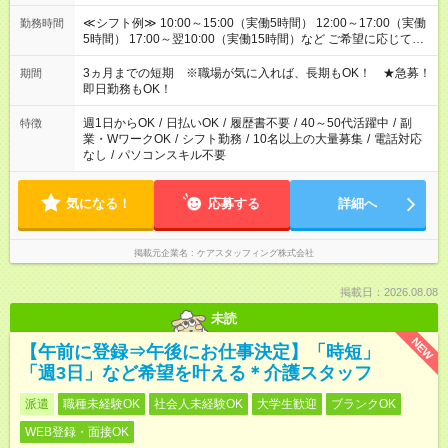
≪シフト例≫ 10:00～15:00（実働5時間） 12:00～17:00（実働
勤務時間
5時間） 17:00～翌10:00（実働15時間）など ご希望に応じて、
働く時間は調整できます！ お気軽に担当へ相談ください！
3ヵ月までの短期 ※職場が気に入れば、長期もOK！ ★急募！
期間
即日勤務もOK！
週1日からOK
/
日払いOK
/
履歴書不要
/
40～50代活躍中
/
副
特徴
業・WワークOK
/
シフト勤務
/
10名以上の大量募集
/
電話対応
なし
/
パソコンスキル不要
気になる！
応募する
詳細へ
掲載元企業名
ケアスタッフィング株式会社
掲載日：2026.08.08
未読
NEW
【午前に登録⇒午後にお仕事決定】「時短」
「週3日」など希望を叶える＊介護スタッフ
派遣
職種未経験OK
社会人未経験OK
大学生歓迎
ブランクOK
WEB登録・面接OK