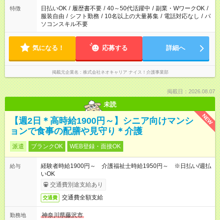
日払いOK
/
履歴書不要
/
40～50代活躍中
/
副業・WワークOK
/
特徴
服装自由
/
シフト勤務
/
10名以上の大量募集
/
電話対応なし
/
パ
ソコンスキル不要
気になる！
応募する
詳細へ
掲載元企業名
株式会社ネオキャリア ナイス！介護事業部
掲載日：2026.08.07
未読
NEW
【週2日＊高時給1900円～】シニア向けマンシ
ョンで食事の配膳や見守り＊介護
派遣
ブランクOK
WEB登録・面接OK
経験者時給1900円～ 介護福祉士時給1950円～ ※日払い/週払
給与
いOK
交通費別途支給あり
交通費全額支給
交通費
神奈川県藤沢市
勤務地