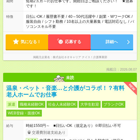
※週最低15時間以上の勤務が必要です
短期2ヵ月～のお仕事です。開始日はご相談ください！ ★急募
期間
です！
日払いOK
/
履歴書不要
/
40～50代活躍中
/
副業・WワークOK
/
特徴
服装自由
/
シフト勤務
/
10名以上の大量募集
/
電話対応なし
/
パ
ソコンスキル不要
気になる！
応募する
詳細へ
掲載元企業名
株式会社ネオキャリア ナイス！介護事業部
掲載日：2026.08.07
未読
NEW
温泉・ペット・音楽…と介護がコラボ！？有料
老人ホームでお仕事
派遣
職種未経験OK
社会人未経験OK
大学生歓迎
ブランクOK
WEB登録・面接OK
時給1550円～ ■日払いOK（規定あり）※即日払い不可
給与
交通費別途支給あり