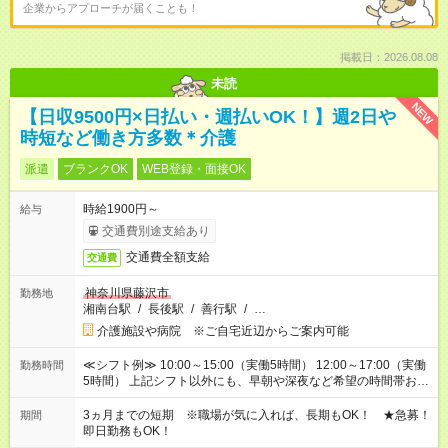
企業からアプローチが届くことも！
掲載日：2026.08.08
未読
NEW
【日収9500円×日払い・週払いOK！】週2日や
時短など働き方多数＊介護
派遣
ブランクOK
WEB登録・面接OK
時給1900円～
給与
交通費別途支給あり
交通費全額支給
交通費
神奈川県藤沢市
勤務地
湘南台駅
/
長後駅
/
善行駅
/
…
介護施設や病院 ※ご自宅近辺からご案内可能
≪シフト例≫ 10:00～15:00（実働5時間） 12:00～17:00（実働
勤務時間
5時間） 上記シフト以外にも、早朝や深夜など希望の時間帯お聞
かせください！ 事前に担当からヒアリングもしますので、ご安
心ください！
3ヵ月までの短期 ※職場が気に入れば、長期もOK！ ★急募！
期間
即日勤務もOK！