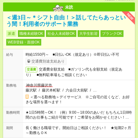
未読
NEW
＜週3日～＊シフト自由！＞話してたらあっとい
う間！利用者のサポート業務
派遣
職種未経験OK
社会人未経験OK
大学生歓迎
ブランクOK
WEB登録・面接OK
時給1550円～ ■日払いOK（規定あり）※即日払い不可
給与
交通費別途支給あり
交通費全額支給 ■ガソリン代も全額支給（規定あ
交通費
り） ■無料駐車場もご相談ください
神奈川県藤沢市
勤務地
藤沢駅
/
藤沢本町駅
/
六会日大前駅
/
…
＜選べる勤務地＞デイサービス ※ご自宅の近くなど、お好
きな場所を選べます！
★1日5時間～OK！ （例）9:00～18:00のあいだ もちろん1日8時
勤務時間
間のお仕事もご紹介可能です！ご希望をお聞かせください！★家
庭の都合でお休みが必要な場合も遠慮なくご相談ください。 ※
週最低15時間以上の勤務が必要です
長く働ける職場です。開始日はご相談ください！ ★短期2ヶ月
期間
～勤務もＯＫ