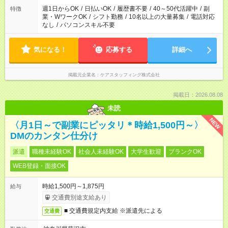
週1日からOK
/
日払いOK
/
履歴書不要
/
40～50代活躍中
/
副
特徴
業・WワークOK
/
シフト勤務
/
10名以上の大量募集
/
電話対応
なし
/
パソコンスキル不要
気になる！
応募する
詳細へ
掲載元企業名
ケアスタッフィング株式会社
掲載日：2026.08.08
未読
NEW
〈月1日～で副業にピッタリ＊時給1,500円～〉
DMのカンタン仕分け
派遣
職種未経験OK
社会人未経験OK
大学生歓迎
ブランクOK
WEB登録・面接OK
時給1,500円～1,875円
給与
交通費別途支給あり
■ 交通費規定内支給 ※派遣先による
交通費