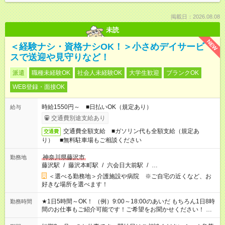
掲載日：2026.08.08
未読
NEW
＜経験ナシ・資格ナシOK！＞小さめデイサービ
スで送迎や見守りなど！
派遣
職種未経験OK
社会人未経験OK
大学生歓迎
ブランクOK
WEB登録・面接OK
時給1550円～ ■日払いOK（規定あり）
給与
交通費別途支給あり
交通費全額支給 ■ガソリン代も全額支給（規定あ
交通費
り） ■無料駐車場もご相談ください
神奈川県藤沢市
勤務地
藤沢駅
/
藤沢本町駅
/
六会日大前駅
/
…
＜選べる勤務地＞介護施設や病院 ※ご自宅の近くなど、お
好きな場所を選べます！
★1日5時間～OK！ （例）9:00～18:00のあいだ もちろん1日8時
勤務時間
間のお仕事もご紹介可能です！ご希望をお聞かせください！ ★
家庭の都合でお休みが必要な場合も遠慮なくご相談ください。