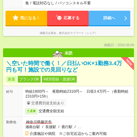
集
/
電話対応なし
/
パソコンスキル不要
気になる！
応募する
詳細へ
掲載元企業名
株式会社マイワーク（シニア）
掲載日：2026.08.08
未読
NEW
＼空いた時間で働く！／日払いOK×1勤務3.4万
円も可！施設での見回りなど
派遣
ブランクOK
WEB登録・面接OK
時給1900円～ 夜勤時給2310円～ 日収3.4万円～（夜勤時給
給与
2310円×15h）
交通費別途支給あり
交通費全額支給
交通費
神奈川県藤沢市
勤務地
湘南台駅
/
長後駅
/
善行駅
/
…
介護施設や病院 ※ご自宅近辺からご案内可能