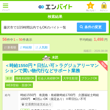
0
メニュー
気になる！
ログイン
検索結果
条件の変更
藤沢市で1日5時間以内でもOKのバイト一覧
56
1,498
件中
1
～
50
件表示
平均時給:
円
新着順
時給順
人気順
掲載日：2026.08.08
未読
NEW
＜時給1550円＊日払い可＞ラグジュアリーマン
ションで買い物代行などサポート業務
派遣
職種未経験OK
社会人未経験OK
大学生歓迎
ブランクOK
WEB登録・面接OK
時給1550円 有資格・有経験時給1700円 介護福祉士時給
給与
1800円 ■日払いOK（規定あり）※即日払い不可
交通費別途支給あり