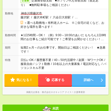
交通費全額支給 ■ガソリン代も全額支給（規定あ
交通費
り） ■無料駐車場もご相談ください
神奈川県藤沢市
勤務地
藤沢駅
/
藤沢本町駅
/
六会日大前駅
/
…
＜選べる勤務地＞有料老人ホーム ※ご自宅の近くなど、お
好きな場所を選べます！
★1日5時間～OK！ （例）9:00～18:00のあいだ もちろん1日8時
勤務時間
間のお仕事もご紹介可能です！ご希望をお聞かせください！★家
庭の都合でお休みが必要な場合も遠慮なくご相談ください。 ※
週最低15時間以上の勤務が必要です
短期2ヵ月～のお仕事です。開始日はご相談ください！ ★急募
期間
です！
日払いOK
/
履歴書不要
/
40～50代活躍中
/
副業・WワークOK
/
特徴
服装自由
/
シフト勤務
/
10名以上の大量募集
/
電話対応なし
/
パ
ソコンスキル不要
気になる！
応募する
詳細へ
掲載元企業名
株式会社ネオキャリア ナイス！介護事業部
未読