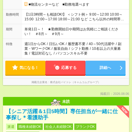
■物流センターなど ■勤務地選べます
【1日3時間～も相談OK!】 ＜シフト例＞ 9:00～12:00 10:00～
勤務時間
15:00 12:00～17:00 18:00～21:00 など こちら以外の時間帯も
お気軽にご相談ください！
単発1日～！ ★勤務開始日や期間はお気軽にご相談くださ
期間
い！ ＃8月～ ＃9月～
週1日からOK
/
日払いOK
/
履歴書不要
/
40～50代活躍中
/
副
特徴
業・WワークOK
/
服装自由
/
シフト勤務
/
10名以上の大量募
集
/
電話対応なし
/
パソコンスキル不要
気になる！
応募する
詳細へ
掲載元企業名
株式会社バイトレ（キャムコムグループ）
掲載日：2026.08.06
未読
NEW
【シニア活躍＆1日5時間】専任担当が一緒に仕
事探し＊看護助手
派遣
職種未経験OK
社会人未経験OK
ブランクOK