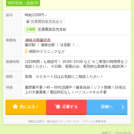
WEB登録・面接OK
時給1250円～
給与
交通費別途支給あり
交通費規定内支給
交通費
神奈川県藤沢市
勤務地
藤沢駅
/
湘南台駅
/
辻堂駅
/
…
病院やクリニックなど
1日5時間～も相談可！ 10:00~15:00 など ※ご希望の時間帯をご
勤務時間
相談ください。 ※日勤、夜勤のみ、変則的な勤務等も相談OK！
長期 ※スタート日はお気軽にご相談ください！
期間
履歴書不要
/
40～50代活躍中
/
服装自由
/
シフト勤務
/
10名以
特徴
上の大量募集
/
電話対応なし
/
パソコンスキル不要
気になる！
応募する
詳細へ
掲載元企業名
株式会社スタッフサービス メディカル事業本部
掲載日：2026.08.06