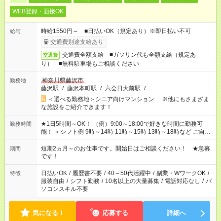
WEB登録・面接OK
時給1550円～ ■日払いOK（規定あり）※即日払い不可
給与
交通費別途支給あり
交通費全額支給 ■ガソリン代も全額支給（規定あ
交通費
り） ■無料駐車場もご相談ください
神奈川県藤沢市
勤務地
藤沢駅
/
藤沢本町駅
/
六会日大前駅
/
…
＜選べる勤務地＞シニア向けマンション ※他にもさまざま
な施設をご紹介できます！
★1日5時間～OK！ （例）9:00～18:00で好きな時間に勤務可
勤務時間
能！ ＞シフト例 9時～14時 11時～15時 13時～18時など ご自身
のご都合に合わせて勤務時間をご相談ください！ ★家庭の都合
でお休みや時間の調整が必要な場合も遠慮なくご相談くださ
短期2ヵ月～のお仕事です。開始日はご相談ください！ ★急募
期間
い。
です！
日払いOK
/
履歴書不要
/
40～50代活躍中
/
副業・WワークOK
/
特徴
服装自由
/
シフト勤務
/
10名以上の大量募集
/
電話対応なし
/
パ
ソコンスキル不要
気になる！
応募する
詳細へ