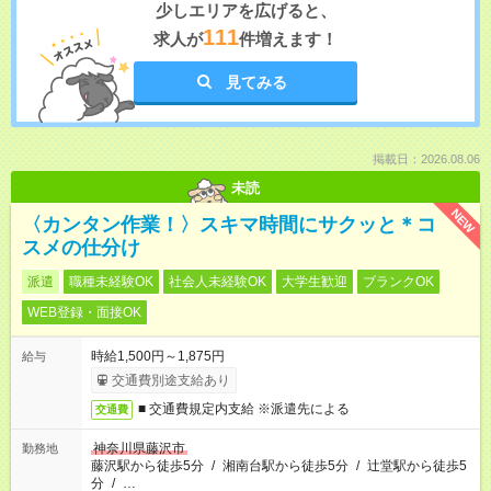
少しエリアを広げると、
111
求人が
件増えます！
見てみる
掲載日：2026.08.06
未読
NEW
〈カンタン作業！〉スキマ時間にサクッと＊コ
スメの仕分け
派遣
職種未経験OK
社会人未経験OK
大学生歓迎
ブランクOK
WEB登録・面接OK
時給1,500円～1,875円
給与
交通費別途支給あり
■ 交通費規定内支給 ※派遣先による
交通費
神奈川県藤沢市
勤務地
藤沢駅から徒歩5分
/
湘南台駅から徒歩5分
/
辻堂駅から徒歩5
分
/
…