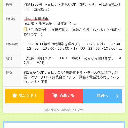
時給1300円 ■日払い・週払いOK！(規定あり) ■現金日払いも
給与
ＯＫ（規定あり）
神奈川県藤沢市
勤務地
藤沢駅
/
湘南台駅
/
辻堂駅
/
…
大手物流会社（年齢不問／「無理なく続けられる」と好評の
職場です！）
9:00～18:00 希望の時間帯を選べます！ ＜シフト例＞ ・8：30
勤務時間
～12：00 ・10：00～19：00 ・17：00～22：00 ・13：00～
22：00 ・22：00～翌6：00 など
【急募】即日スタートＯＫ！ 単発1日のみから働けます。 ＃
期間
7月～ ＃8月～
週1日からOK
/
日払いOK
/
履歴書不要
/
40～50代活躍中
/
副
特徴
業・WワークOK
/
服装自由
/
シフト勤務
/
電話対応なし
/
パソ
コンスキル不要
気になる！
応募する
詳細へ
掲載元企業名
株式会社マイワーク