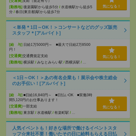
[交通費]
支給（規定有り）
気になる！
[勤務地]
後楽園駅から徒歩5分
/
水道橋駅から徒歩5
分
/
春日(東京都)駅から徒歩7分
＜単発＊1日～OK！＞コンサートなどのグッズ販売
スタッフ＊[アルバイト]
[給 与]
日給1万5000円～ ■最大で日給2万8500
円！
[交通費]
交通費規定支給
気になる！
[勤務地]
横浜駅
/
みなとみらい駅
/
西横浜駅
/
…
＜1日～OK！＞あの有名企業も！展示会や株主総会
のお手伝い！[アルバイト]
[給 与]
■日給16,840円～ ■日払いOK ■実働3時
間5,120円のお仕事あります！
[交通費]
一部支給
気になる！
[勤務地]
東京駅
/
水道橋駅
/
有楽町駅
/
…
人気イベントも！好きな場所で働けるイベントスタ
ッフ☆来社不要！働いたその日に給料もらえる日払