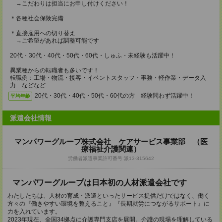
→こだわりは担当にお申し付けください！
＊各種社会保険完備
＊直接雇用への切り替え
→ご希望があれば調整可能です
20代・30代・40代・50代・60代・しゅふ・未経験も活躍中！
異業種からの転職者も多いです！
転職例：工場・物流・接客・イベントスタッフ・事務・軽作業・データ入
力 などなど
20代・30代・40代・50代・60代の方 経験問わず活躍中！
平均年齢
派遣会社情報
マンパワーグループ株式会社 ケアサービス事業部 （医
療福祉介護関連）
労働者派遣事業許可番号:派13-315642
マンパワーグループは日本初の人材派遣会社です
わたしたちは、人材の育成・派遣といったサービス提供だけではなく、働く
方々の『働きやすい環境を整えること』『長期就労につながるサポート』に
力を入れています。
2023年現在、全国34拠点に介護専門支店を展開。介護の現場を理解している