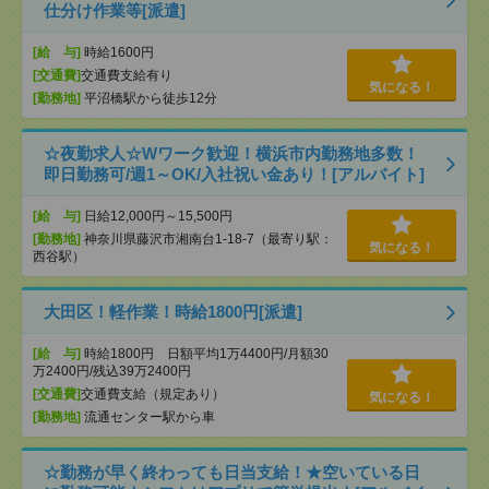
仕分け作業等[派遣]
[給 与]
時給1600円
[交通費]
交通費支給有り
気になる！
[勤務地]
平沼橋駅から徒歩12分
☆夜勤求人☆Wワーク歓迎！横浜市内勤務地多数！
即日勤務可/週1～OK/入社祝い金あり！[アルバイト]
[給 与]
日給12,000円～15,500円
[勤務地]
神奈川県藤沢市湘南台1-18-7（最寄り駅：
気になる！
西谷駅）
大田区！軽作業！時給1800円[派遣]
[給 与]
時給1800円 日額平均1万4400円/月額30
万2400円/残込39万2400円
[交通費]
交通費支給（規定あり）
気になる！
[勤務地]
流通センター駅から車
☆勤務が早く終わっても日当支給！★空いている日