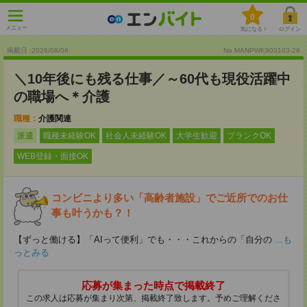
0
メニュー
気になる！
ログイン
掲載日 :2026
/
08
/
06
No.MANPWK903103-26
＼10年後にも残る仕事／～60代も現役活躍中
の職場へ＊介護
職種：
介護関連
派遣
職種未経験OK
社会人未経験OK
大学生歓迎
ブランクOK
WEB登録・面接OK
コンビニより多い「高齢者施設」でご近所でのお仕
事も叶うかも？！
【ずっと働ける】「AIって便利」でも・・・これからの「自分の
...も
っとみる
応募が集まった時点で掲載終了
この求人は応募が集まり次第、掲載終了致します。予めご理解くださ