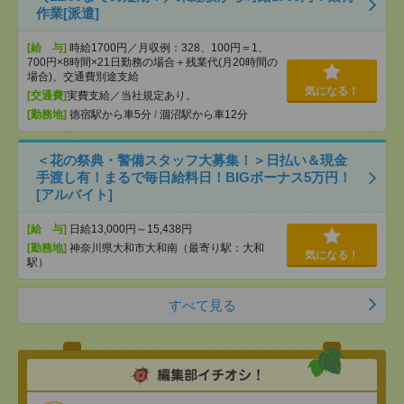
作業[派遣]
[給 与]
時給1700円／月収例：328、100円＝1、
700円×8時間×21日勤務の場合＋残業代(月20時間の
場合)、交通費別途支給
気になる！
[交通費]
実費支給／当社規定あり。
[勤務地]
徳宿駅から車5分
/
涸沼駅から車12分
＜花の祭典・警備スタッフ大募集！＞日払い＆現金
手渡し有！まるで毎日給料日！BIGボーナス5万円！
[アルバイト]
[給 与]
日給13,000円～15,438円
[勤務地]
神奈川県大和市大和南（最寄り駅：大和
気になる！
駅）
すべて見る