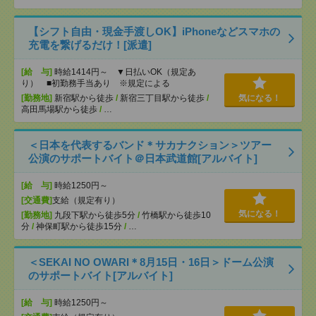
【シフト自由・現金手渡しOK】iPhoneなどスマホの
充電を繋げるだけ！[派遣]
[給 与]
時給1414円～ ▼日払いOK（規定あ
り） ■初勤務手当あり ※規定による
[勤務地]
新宿駅から徒歩
/
新宿三丁目駅から徒歩
/
気になる！
高田馬場駅から徒歩
/
…
＜日本を代表するバンド＊サカナクション＞ツアー
公演のサポートバイト＠日本武道館[アルバイト]
[給 与]
時給1250円～
[交通費]
支給（規定有り）
気になる！
[勤務地]
九段下駅から徒歩5分
/
竹橋駅から徒歩10
分
/
神保町駅から徒歩15分
/
…
＜SEKAI NO OWARI＊8月15日・16日＞ドーム公演
のサポートバイト[アルバイト]
[給 与]
時給1250円～