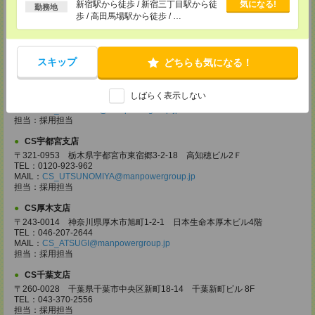
る
新宿駅から徒歩 / 新宿三丁目駅から徒
気になる!
勤務地
〒330-0854 埼玉県さいたま市大宮区桜木町 1-10-16 シーノ大宮ノース
歩 / 高田馬場駅から徒歩 / …
ウイング 9階
TEL：0120-769-355
MAIL：
CS_OMIYA@manpowergroup.jp
担当：採用担当
スキップ
どちらも気になる！
CS高崎支店
〒370-0831 群馬県高崎市あら町167 高崎第一生命ビルディング11Ｆ
しばらく表示しない
TEL：027-320-6558
MAIL：
CS_TAKASAKI@manpowergroup.jp
担当：採用担当
CS宇都宮支店
〒321-0953 栃木県宇都宮市東宿郷3-2-18 高知穂ビル2Ｆ
TEL：0120-923-962
MAIL：
CS_UTSUNOMIYA@manpowergroup.jp
担当：採用担当
CS厚木支店
〒243-0014 神奈川県厚木市旭町1-2-1 日本生命本厚木ビル4階
TEL：046-207-2644
MAIL：
CS_ATSUGI@manpowergroup.jp
担当：採用担当
CS千葉支店
〒260-0028 千葉県千葉市中央区新町18-14 千葉新町ビル 8F
TEL：043-370-2556
担当：採用担当