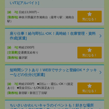
い/T1[アルバイト]
[給 与]
日給13,000円～
[勤務地]
神奈川県藤沢市湘南台（最寄り駅：湘南台
気になる！
駅）
座り仕事！給与即払いOK！高時給！在庫管理・資料
作成[派遣]
[給 与]
時給1500円
[交通費]
交通費支給有り
気になる！
[勤務地]
藤沢駅
短時間シフトあり！WEBでサクッと登録OK＊クッキ
ーなどの仕分け[派遣]
[給 与]
時給1500円 ■日払い・週払いOK！(規定
あり) ■現金日払いもOK(規定あり)
気になる！
[勤務地]
新宿駅
/
新宿三丁目駅
ちいさいかわいいキャラのイベントも！好きな場所