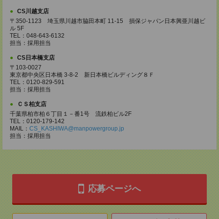
CS川越支店
〒350-1123 埼玉県川越市脇田本町 11-15 損保ジャパン日本興亜川越ビ
ル 5F
TEL：048-643-6132
担当：採用担当
CS日本橋支店
〒103-0027
東京都中央区日本橋 3-8-2 新日本橋ビルディング８Ｆ
TEL：0120-829-591
担当：採用担当
ＣＳ柏支店
千葉県柏市柏６丁目１－番1号 流鉄柏ビル2F
TEL：0120-179-142
MAIL：
CS_KASHIWA@manpowergroup.jp
担当：採用担当
応募ページへ