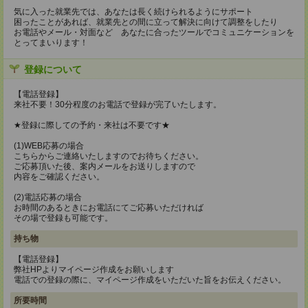
気に入った就業先では、あなたは長く続けられるようにサポート
困ったことがあれば、就業先との間に立って解決に向けて調整をしたり
お電話やメール・対面など あなたに合ったツールでコミュニケーションを
とってまいります！
登録について
【電話登録】
来社不要！30分程度のお電話で登録が完了いたします。
★登録に際しての予約・来社は不要です★
(1)WEB応募の場合
こちらからご連絡いたしますのでお待ちください。
ご応募頂いた後、案内メールをお送りしますので
内容をご確認ください。
(2)電話応募の場合
お時間のあるときにお電話にてご応募いただければ
その場で登録も可能です。
持ち物
【電話登録】
弊社HPよりマイページ作成をお願いします
電話での登録の際に、マイページ作成をいただいた旨をお伝えください。
所要時間