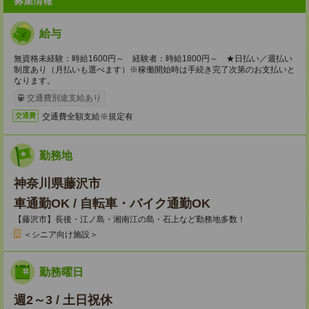
募集情報
給与
無資格未経験：時給1600円～ 経験者：時給1800円～ ★日払い／週払い
制度あり（月払いも選べます）※稼働開始時は手続き完了次第のお支払いと
なります。
交通費別途支給あり
交通費全額支給※規定有
交通費
勤務地
神奈川県藤沢市
車通勤OK / 自転車・バイク通勤OK
【藤沢市】長後・江ノ島・湘南江の島・石上など勤務地多数！
＜シニア向け施設＞
勤務曜日
週2～3 / 土日祝休