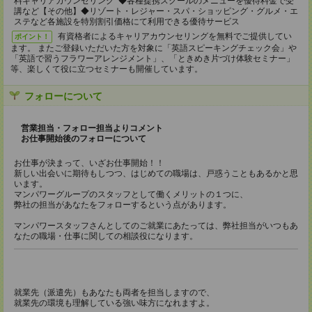
料キャリアカウンセリング ◆各種提携スクールのメニューを優待料金で受
講など【その他】◆リゾート・レジャー・スパ・ショッピング・グルメ・エ
ステなど各施設を特別割引価格にて利用できる優待サービス
有資格者によるキャリアカウンセリングを無料でご提供してい
ポイント！
ます。 またご登録いただいた方を対象に「英語スピーキングチェック会」や
「英語で習うフラワーアレンジメント」、「ときめき片づけ体験セミナー」
等、楽しくて役に立つセミナーも開催しています。
フォローについて
営業担当・フォロー担当よりコメント
お仕事開始後のフォローについて
お仕事が決まって、いざお仕事開始！！
新しい出会いに期待もしつつ、はじめての職場は、戸惑うこともあるかと思
います。
マンパワーグループのスタッフとして働くメリットの１つに、
弊社の担当があなたをフォローするという点があります。
マンパワースタッフさんとしてのご就業にあたっては、弊社担当がいつもあ
なたの職場・仕事に関しての相談役になります。
就業先（派遣先）もあなたも両者を担当しますので、
就業先の環境も理解している強い味方になれますよ。