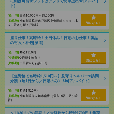
に勤務可能★シフトはアプリで簡単提出★[アルバイ
ト]
[給 与]
日給10,000円～15,500円
[勤務地]
神奈川県横浜市戸塚区上倉田町４４４ 地
気になる！
先（最寄り駅：戸塚駅）
座り仕事！高時給！土日休み！日勤のお仕事！製品
の封入・梱包[派遣]
[給 与]
時給1310円
[交通費]
交通費支給有り
気になる！
[勤務地]
土呂駅から徒歩13分
【無資格でも時給1,510円～】見守りヘルパー✨訪問
介護（週1日から／日勤のみ） /Ja[アルバイト]
[給 与]
時給1,510円～
[勤務地]
神奈川県茅ヶ崎市南湖（最寄り駅：茅ヶ崎
気になる！
駅）
＼11/30までの短期！／未経験から時給1700円！集荷