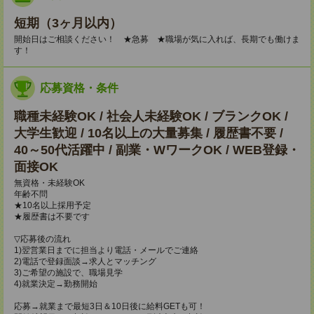
短期（3ヶ月以内）
開始日はご相談ください！ ★急募 ★職場が気に入れば、長期でも働けま
す！
応募資格・条件
職種未経験OK / 社会人未経験OK / ブランクOK /
大学生歓迎 / 10名以上の大量募集 / 履歴書不要 /
40～50代活躍中 / 副業・WワークOK / WEB登録・
面接OK
無資格・未経験OK
年齢不問
★10名以上採用予定
★履歴書は不要です
▽応募後の流れ
1)翌営業日までに担当より電話・メールでご連絡
2)電話で登録面談→求人とマッチング
3)ご希望の施設で、職場見学
4)就業決定→勤務開始
応募→就業まで最短3日＆10日後に給料GETも可！