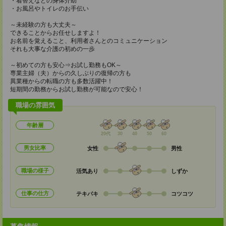
・着替えなどの身体介助
・お風呂やトイレのお手伝い
～未経験の方も大丈夫～
できることからお任せしますよ！
お名前を覚えること、利用者さんとのコミュニケーション
それも大事な介護の初めの一歩
～初めての方も安心⇒お試し勤務もOK～
専業主婦（夫）からの久しぶりの復帰の方も
異業種からの転職の方も多数活躍中！
短期間の勤務からお試し勤務が可能なので安心！
職場の雰囲気
年齢層
20代
30
40
50
60
男女比率
女性
男性
職場の様子
活気あり
しずか
仕事の仕方
テキパキ
コツコツ