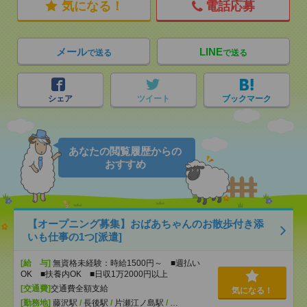
気になる！
電話応募
メール
LINE
で送る
で送る
シェア
ツイート
ブックマーク
あなたの閲覧履歴からの
おすすめ
【オープニング募集】おばあちゃんのお散歩付き添
いも仕事の1つ[派遣]
[給 与]
無資格未経験：時給1500円～ ■週払い
OK ■扶養内OK ■日収1万2000円以上
[交通費]
交通費全額支給
気になる！
[勤務地]
藤沢駅
/
長後駅
/
片瀬江ノ島駅
/
…