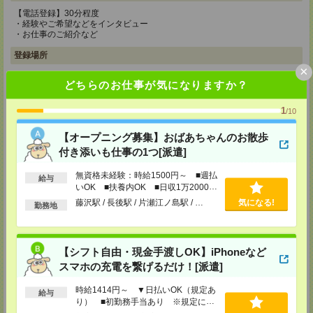
【電話登録】30分程度
・経験やご希望などをインタビュー
・お仕事のご紹介など
登録場所
×
CS新宿支店
どちらのお仕事が気になりますか？
〒163-1517
東京都新宿区西新宿 1-6-1 新宿エルタワー 17F
1
/10
TEL：0120-659-458
MAIL：
CS_SHINJUKU@manpowergroup.jp
担当：採用担当
【オープニング募集】おばあちゃんのお散歩
付き添いも仕事の1つ[派遣]
CS立川支店
〒190-0012
無資格未経験：時給1500円～ ■週払
給与
東京都立川市曙町2-34-7 ファーレイーストビル 8F
いOK ■扶養内OK ■日収1万2000円
TEL：0120-659-460
以上
MAIL：
CS_TACHIKAWA@manpowergroup.jp
藤沢駅 / 長後駅 / 片瀬江ノ島駅 / …
気になる!
勤務地
担当：採用担当
CS横浜支店
〒220-8136
【シフト自由・現金手渡しOK】iPhoneなど
神奈川県横浜市西区みなとみらい 2-2-1 横浜ランドマークタワー36F
スマホの充電を繋げるだけ！[派遣]
TEL：0120-659-459
MAIL：
CS_YOKOHAMA@manpowergroup.jp
担当：採用担当
時給1414円～ ▼日払いOK（規定あ
給与
り） ■初勤務手当あり ※規定によ
CS大宮支店