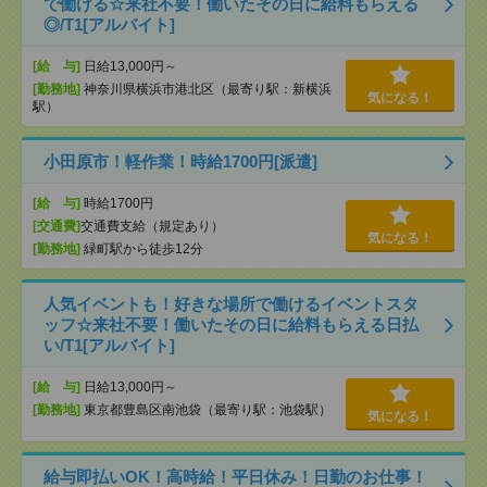
で働ける☆来社不要！働いたその日に給料もらえる
◎/T1[アルバイト]
[給 与]
日給13,000円～
[勤務地]
神奈川県横浜市港北区（最寄り駅：新横浜
気になる！
駅）
小田原市！軽作業！時給1700円[派遣]
[給 与]
時給1700円
[交通費]
交通費支給（規定あり）
気になる！
[勤務地]
緑町駅から徒歩12分
人気イベントも！好きな場所で働けるイベントスタ
ッフ☆来社不要！働いたその日に給料もらえる日払
い/T1[アルバイト]
[給 与]
日給13,000円～
[勤務地]
東京都豊島区南池袋（最寄り駅：池袋駅）
気になる！
給与即払いOK！高時給！平日休み！日勤のお仕事！