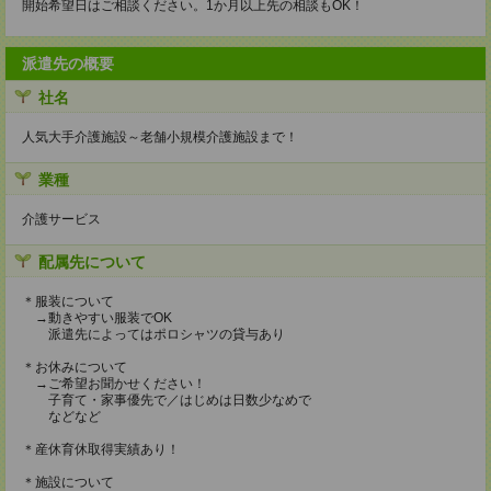
開始希望日はご相談ください。1か月以上先の相談もOK！
派遣先の概要
社名
人気大手介護施設～老舗小規模介護施設まで！
業種
介護サービス
配属先について
＊服装について
→動きやすい服装でOK
派遣先によってはポロシャツの貸与あり
＊お休みについて
→ご希望お聞かせください！
子育て・家事優先で／はじめは日数少なめで
などなど
＊産休育休取得実績あり！
＊施設について