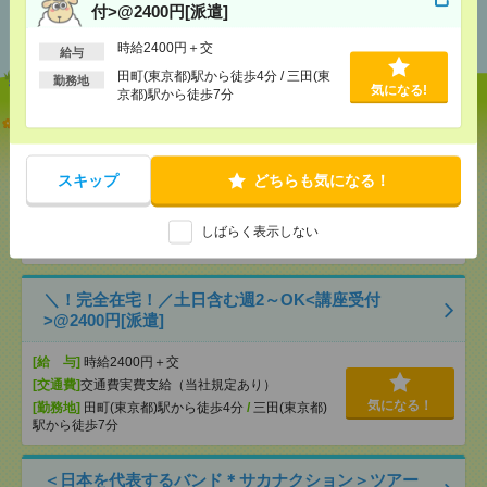
あなたの閲覧履歴からの
付>@2400円[派遣]
おすすめ
時給2400円＋交
給与
田町(東京都)駅から徒歩4分 / 三田(東
勤務地
気になる!
京都)駅から徒歩7分
【オープニング募集】おばあちゃんのお散歩付き添
いも仕事の1つ[派遣]
スキップ
どちらも気になる！
[給 与]
無資格未経験：時給1500円～ ■週払い
OK ■扶養内OK ■日収1万2000円以上
[交通費]
交通費全額支給
気になる！
しばらく表示しない
[勤務地]
湘南台駅
/
藤沢本町駅
/
江ノ島駅
/
…
＼！完全在宅！／土日含む週2～OK<講座受付
>@2400円[派遣]
[給 与]
時給2400円＋交
[交通費]
交通費実費支給（当社規定あり）
気になる！
[勤務地]
田町(東京都)駅から徒歩4分
/
三田(東京都)
駅から徒歩7分
＜日本を代表するバンド＊サカナクション＞ツアー