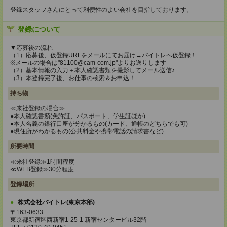
登録スタッフさんにとって利便性のよい会社を目指しております。
登録について
▼応募後の流れ
（1）応募後、仮登録URLをメールにてお届け→バイトレへ仮登録！
※メールの場合は"81100@cam-com.jp"よりお送りします
（2）基本情報の入力＋本人確認書類を撮影してメール送信♪
（3）本登録完了後、お仕事の検索＆お申込！
持ち物
≪来社登録の場合≫
●本人確認書類(免許証、パスポート、学生証ほか)
●本人名義の銀行口座が分かるもの(カード、通帳のどちらでも可)
●現住所がわかるもの(公共料金や携帯電話の請求書など)
所要時間
≪来社登録≫1時間程度
≪WEB登録≫30分程度
登録場所
株式会社バイトレ(東京本部)
〒163-0633
東京都新宿区西新宿1-25-1 新宿センタービル32階