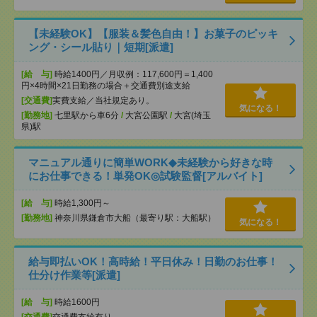
【未経験OK】【服装＆髪色自由！】お菓子のピッキ
ング・シール貼り｜短期[派遣]
[給 与]
時給1400円／月収例：117,600円＝1,400
円×4時間×21日勤務の場合＋交通費別途支給
[交通費]
実費支給／当社規定あり。
気になる！
[勤務地]
七里駅から車6分
/
大宮公園駅
/
大宮(埼玉
県)駅
マニュアル通りに簡単WORK◆未経験から好きな時
にお仕事できる！単発OK◎試験監督[アルバイト]
[給 与]
時給1,300円～
[勤務地]
神奈川県鎌倉市大船（最寄り駅：大船駅）
気になる！
給与即払いOK！高時給！平日休み！日勤のお仕事！
仕分け作業等[派遣]
[給 与]
時給1600円