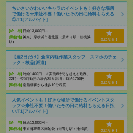
ちいさいかわいいキャラのイベントも！好きな場所
で働ける☆来社不要！働いたその日に給料もらえる
◎/T1[アルバイト]
[給 与]
日給13,000円～
[勤務地]
神奈川県横浜市港北区（最寄り駅：新横浜
気になる！
駅）
【週2日だけ】倉庫内軽作業スタッフ スマホのチェ
ック・検品[派遣]
[給 与]
時給1400円 ※実働8時間を超える勤務、
22時～翌5時勤務の場合25％割増：時給1750円
気になる！
[勤務地]
南船橋駅から徒歩10分程度
人気イベントも！好きな場所で働けるイベントスタ
ッフ☆来社不要！働いたその日に給料もらえる日払
い/T1[アルバイト]
[給 与]
日給13,000円～
[勤務地]
東京都豊島区南池袋（最寄り駅：池袋駅）
気になる！