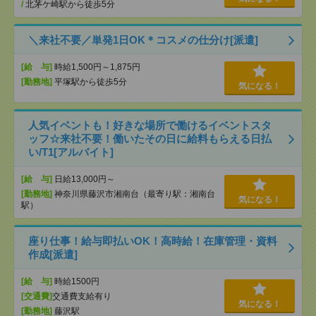
/
北茅ケ崎駅から徒歩5分
＼来社不要／単発1日OK＊コスメの仕分け[派遣]
[給 与]
時給1,500円～1,875円
[勤務地]
平塚駅から徒歩5分
気になる！
人気イベントも！好きな場所で働けるイベントスタ
ッフ☆来社不要！働いたその日に給料もらえる日払
い/T1[アルバイト]
[給 与]
日給13,000円～
[勤務地]
神奈川県藤沢市湘南台（最寄り駅：湘南台
気になる！
駅）
座り仕事！給与即払いOK！高時給！在庫管理・資料
作成[派遣]
[給 与]
時給1500円
[交通費]
交通費支給有り
気になる！
[勤務地]
藤沢駅