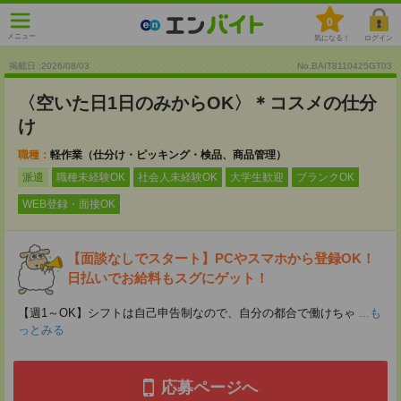
0
メニュー
気になる！
ログイン
掲載日 :2026
/
08
/
03
No.BAIT8110425GT03
〈空いた日1日のみからOK〉＊コスメの仕分
け
職種：
軽作業（仕分け・ピッキング・検品、商品管理）
派遣
職種未経験OK
社会人未経験OK
大学生歓迎
ブランクOK
WEB登録・面接OK
【面談なしでスタート】PCやスマホから登録OK！
日払いでお給料もスグにゲット！
【週1～OK】シフトは自己申告制なので、自分の都合で働けちゃ
...も
っとみる
応募ページへ