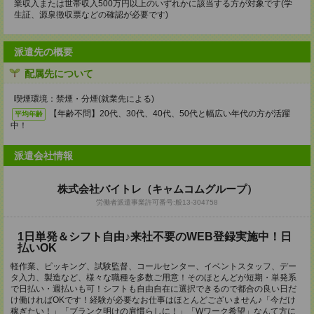
業収入または世帯収入500万円以上のいずれかに該当する方が対象です(学
生証、源泉徴収票などの確認が必要です)
派遣先の概要
配属先について
喫煙環境：禁煙・分煙(就業先による)
【年齢不問】20代、30代、40代、50代と幅広い年代の方が活躍
平均年齢
中！
派遣会社情報
株式会社バイトレ（キャムコムグループ）
労働者派遣事業許可番号:般13-304758
1日単発＆シフト自由♪来社不要のWEB登録実施中！日
払いOK
軽作業、ピッキング、試験監督、コールセンター、イベントスタッフ、デー
タ入力、製造など、様々な職種を多数ご用意！そのほとんどが短期・単発系
で日払い・週払いも可！シフトも自由自在に選択できるので都合の良い日だ
け働ければOKです！経験が必要なお仕事はほとんどございません♪「今だけ
稼ぎたい！」「ブランク明けの肩慣らしに！」「Wワーク希望」なんて方に