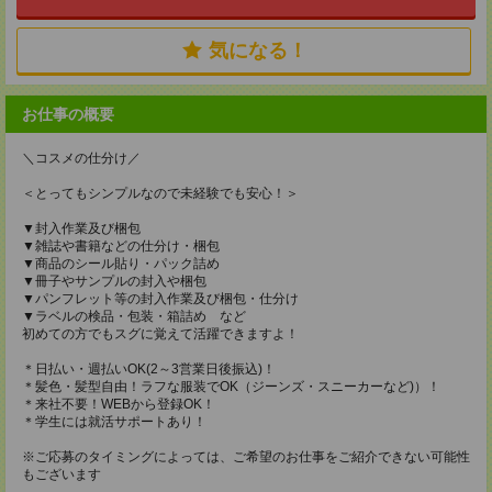
気になる！
お仕事の概要
＼コスメの仕分け／
＜とってもシンプルなので未経験でも安心！＞
▼封入作業及び梱包
▼雑誌や書籍などの仕分け・梱包
▼商品のシール貼り・パック詰め
▼冊子やサンプルの封入や梱包
▼パンフレット等の封入作業及び梱包・仕分け
▼ラベルの検品・包装・箱詰め など
初めての方でもスグに覚えて活躍できますよ！
＊日払い・週払いOK(2～3営業日後振込)！
＊髪色・髪型自由！ラフな服装でOK（ジーンズ・スニーカーなど)）！
＊来社不要！WEBから登録OK！
＊学生には就活サポートあり！
※ご応募のタイミングによっては、ご希望のお仕事をご紹介できない可能性
もございます