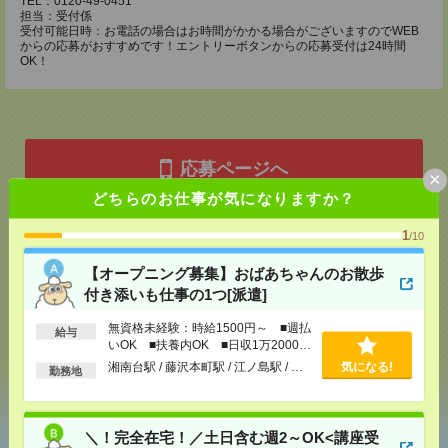
TEL：0120-49-0451
担当：受付係
受付可能日時：お電話の場合はお時間がかかる場合がございますのでWEB
からの応募がおすすめです！エントリーボタンからの応募受付は24時間
OK！
応募ページへ
×
どちらのお仕事が気になりますか？
1
/10
気になる！
【オープニング募集】おばあちゃんのお散歩
付き添いも仕事の1つ[派遣]
メール
LINE
で送る
で送る
無資格未経験：時給1500円～ ■週払
給与
いOK ■扶養内OK ■日収1万2000円
以上
湘南台駅 / 藤沢本町駅 / 江ノ島駅 / …
気になる!
勤務地
シェア
ツイート
ブックマーク
＼！完全在宅！／土日含む週2～OK<講座受