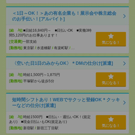
＜1日～OK！＞あの有名企業も！展示会や株主総会
のお手伝い！[アルバイト]
[給 与]
■日給16,840円～ ■日払いOK ■実働3時
間5,120円のお仕事あります！
[交通費]
一部支給
気になる！
[勤務地]
東京駅
/
水道橋駅
/
有楽町駅
/
…
〈空いた日1日のみからOK〉＊DMの仕分け[派遣]
[給 与]
時給1,500円～1,875円
[勤務地]
平塚駅から徒歩5分
気になる！
短時間シフトあり！WEBでサクッと登録OK＊クッキ
ーなどの仕分け[派遣]
[給 与]
時給1500円 ■日払い・週払いOK！(規定
あり) ■現金日払いもOK(規定あり)
気になる！
[勤務地]
新宿駅
/
新宿三丁目駅