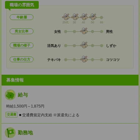
職場の雰囲気
年齢層
20代
30
40
50
60
男女比率
女性
男性
職場の様子
活気あり
しずか
仕事の仕方
テキパキ
コツコツ
募集情報
給与
時給1,500円～1,875円
■ 交通費規定内支給 ※派遣先による
交通費
勤務地