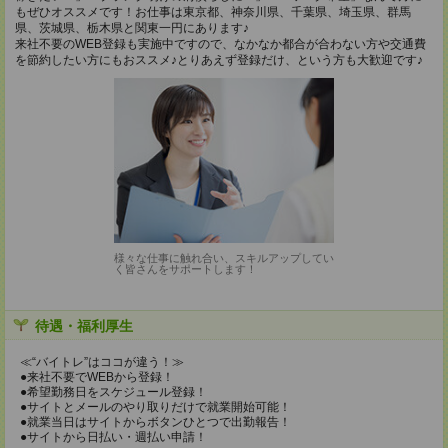
もぜひオススメです！お仕事は東京都、神奈川県、千葉県、埼玉県、群馬
県、茨城県、栃木県と関東一円にあります♪
来社不要のWEB登録も実施中ですので、なかなか都合が合わない方や交通費
を節約したい方にもおススメ♪とりあえず登録だけ、という方も大歓迎です♪
様々な仕事に触れ合い、スキルアップしてい
く皆さんをサポートします！
待遇・福利厚生
≪“バイトレ”はココが違う！≫
●来社不要でWEBから登録！
●希望勤務日をスケジュール登録！
●サイトとメールのやり取りだけで就業開始可能！
●就業当日はサイトからボタンひとつで出勤報告！
●サイトから日払い・週払い申請！