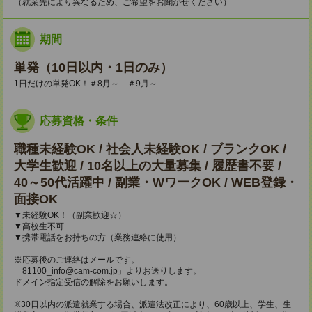
（就業先により異なるため、ご希望をお聞かせください）
期間
単発（10日以内・1日のみ）
1日だけの単発OK！＃8月～ ＃9月～
応募資格・条件
職種未経験OK / 社会人未経験OK / ブランクOK /
大学生歓迎 / 10名以上の大量募集 / 履歴書不要 /
40～50代活躍中 / 副業・WワークOK / WEB登録・
面接OK
▼未経験OK！（副業歓迎☆）
▼高校生不可
▼携帯電話をお持ちの方（業務連絡に使用）
※応募後のご連絡はメールです。
「81100_info@cam-com.jp」よりお送りします。
ドメイン指定受信の解除をお願いします。
※30日以内の派遣就業する場合、派遣法改正により、60歳以上、学生、生