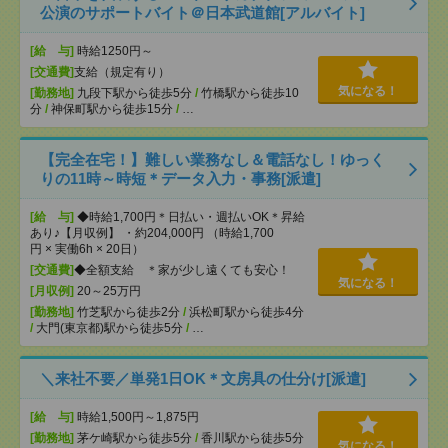
公演のサポートバイト＠日本武道館[アルバイト]
[給 与]
時給1250円～
[交通費]
支給（規定有り）
気になる！
[勤務地]
九段下駅から徒歩5分
/
竹橋駅から徒歩10
分
/
神保町駅から徒歩15分
/
…
【完全在宅！】難しい業務なし＆電話なし！ゆっく
りの11時～時短＊データ入力・事務[派遣]
[給 与]
◆時給1,700円＊日払い・週払いOK＊昇給
あり♪【月収例】 ・約204,000円 （時給1,700
円 × 実働6h × 20日）
[交通費]
◆全額支給 ＊家が少し遠くても安心！
気になる！
[月収例]
20～25万円
[勤務地]
竹芝駅から徒歩2分
/
浜松町駅から徒歩4分
/
大門(東京都)駅から徒歩5分
/
…
＼来社不要／単発1日OK＊文房具の仕分け[派遣]
[給 与]
時給1,500円～1,875円
[勤務地]
茅ケ崎駅から徒歩5分
/
香川駅から徒歩5分
気になる！