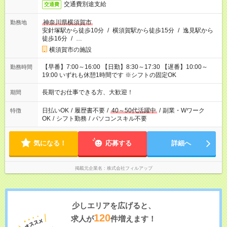
交通費別途支給
交通費
神奈川県横須賀市
勤務地
安針塚駅から徒歩10分
/
横須賀駅から徒歩15分
/
逸見駅から
徒歩16分
/
…
横須賀市の施設
【早番】7:00～16:00 【日勤】8:30～17:30 【遅番】10:00～
勤務時間
19:00 いずれも休憩1時間です ※シフトの固定OK
長期でお仕事できる方、大歓迎！
期間
日払いOK
/
履歴書不要
/
40～50代活躍中
/
副業・Wワーク
特徴
OK
/
シフト勤務
/
パソコンスキル不要
気になる！
応募する
詳細へ
掲載元企業名
株式会社フィルアップ
少しエリアを広げると、
120
求人が
件増えます！