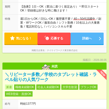
【急募】1日～OK（業法に基づく規定あり）＊即日スタート
期間
OK！登録後は好きな時に働けます！
週1日からOK
/
日払いOK
/
履歴書不要
/
40～50代活躍中
/
副
特徴
業・WワークOK
/
服装自由
/
シフト勤務
/
10名以上の大量募
集
/
電話対応なし
/
パソコンスキル不要
気になる！
応募する
詳細へ
掲載元企業名
テイケイワークス東京株式会社
掲載日：2026.08.05
未読
NEW
＼リピーター多数／学校のタブレット確認・ラ
ベル貼りの人気ワーク
派遣
職種未経験OK
社会人未経験OK
大学生歓迎
ブランクOK
WEB登録・面接OK
時給1377円
給与