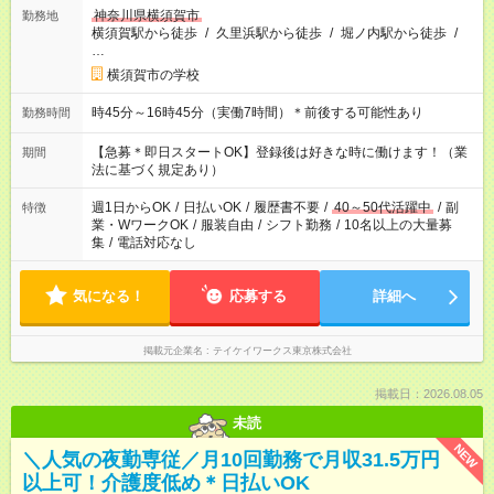
神奈川県横須賀市
勤務地
横須賀駅から徒歩
/
久里浜駅から徒歩
/
堀ノ内駅から徒歩
/
…
横須賀市の学校
時45分～16時45分（実働7時間）＊前後する可能性あり
勤務時間
【急募＊即日スタートOK】登録後は好きな時に働けます！（業
期間
法に基づく規定あり）
週1日からOK
/
日払いOK
/
履歴書不要
/
40～50代活躍中
/
副
特徴
業・WワークOK
/
服装自由
/
シフト勤務
/
10名以上の大量募
集
/
電話対応なし
気になる！
応募する
詳細へ
掲載元企業名
テイケイワークス東京株式会社
掲載日：2026.08.05
未読
NEW
＼人気の夜勤専従／月10回勤務で月収31.5万円
以上可！介護度低め＊日払いOK