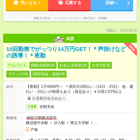
気になる！
応募する
詳細へ
掲載元企業名
パーソルテンプスタッフ株式会社 首都圏
掲載日：2026.08.05
未読
NEW
10回勤務でがっつり14万円GET！＊声掛けなど
の誘導！＊夜勤
アルバイト
職種未経験OK
社会人未経験OK
大学生歓迎
ブランクOK
WEB登録・面接OK
【夜勤】1万4000円～ ＊原則月2回払い（10日・25日） 他、週
給与
払い・日払いの制度もあり（規定あり）＃日収1万円以上
交通費別途支給あり
全額支給
交通費
神奈川県横須賀市
勤務地
横須賀中央駅
/
汐入駅
/
県立大学駅
/
…
戸塚