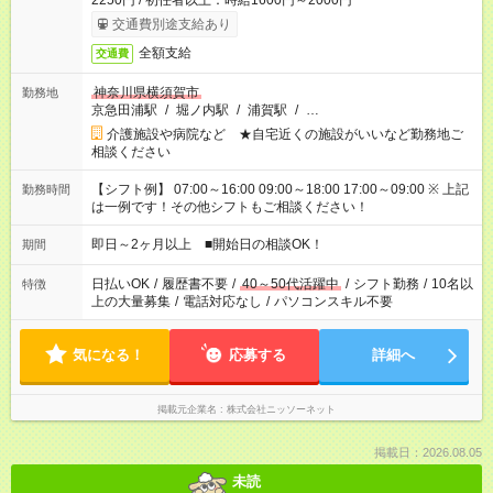
2250円 / 初任者以上：時給1600円～2000円
交通費別途支給あり
全額支給
交通費
神奈川県横須賀市
勤務地
京急田浦駅
/
堀ノ内駅
/
浦賀駅
/
…
介護施設や病院など ★自宅近くの施設がいいなど勤務地ご
相談ください
【シフト例】 07:00～16:00 09:00～18:00 17:00～09:00 ※ 上記
勤務時間
は一例です！その他シフトもご相談ください！
即日～2ヶ月以上 ■開始日の相談OK！
期間
日払いOK
/
履歴書不要
/
40～50代活躍中
/
シフト勤務
/
10名以
特徴
上の大量募集
/
電話対応なし
/
パソコンスキル不要
気になる！
応募する
詳細へ
掲載元企業名
株式会社ニッソーネット
掲載日：2026.08.05
未読