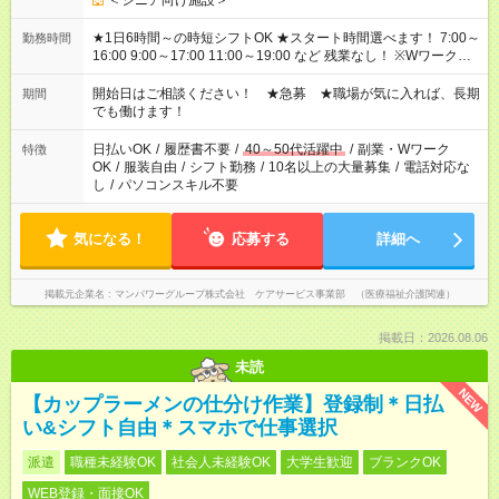
＜シニア向け施設＞
★1日6時間～の時短シフトOK ★スタート時間選べます！ 7:00～
勤務時間
16:00 9:00～17:00 11:00～19:00 など 残業なし！ ※Wワークの
場合、他のお仕事と合わせ週40時間超の就業はご案内できませ
ん ※法令に基づき、週20時間以上勤務は社会保険への加入対象
開始日はご相談ください！ ★急募 ★職場が気に入れば、長期
期間
となります ※労働者派遣法（日雇い派遣の原則禁止）により、
でも働けます！
短時間・短期間の就業はご案内が難しい場合があります
日払いOK
/
履歴書不要
/
40～50代活躍中
/
副業・Wワーク
特徴
OK
/
服装自由
/
シフト勤務
/
10名以上の大量募集
/
電話対応な
し
/
パソコンスキル不要
気になる！
応募する
詳細へ
掲載元企業名
マンパワーグループ株式会社 ケアサービス事業部 （医療福祉介護関連）
掲載日：2026.08.06
未読
NEW
【カップラーメンの仕分け作業】登録制＊日払
い&シフト自由＊スマホで仕事選択
派遣
職種未経験OK
社会人未経験OK
大学生歓迎
ブランクOK
WEB登録・面接OK