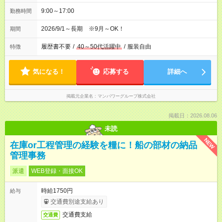
9:00～17:00
勤務時間
2026/9/1～長期 ※9月～OK！
期間
履歴書不要
/
40～50代活躍中
/
服装自由
特徴
気になる！
応募する
詳細へ
掲載元企業名
マンパワーグループ株式会社
掲載日：2026.08.06
未読
NEW
在庫or工程管理の経験を糧に！船の部材の納品
管理事務
派遣
WEB登録・面接OK
時給1750円
給与
交通費別途支給あり
交通費支給
交通費