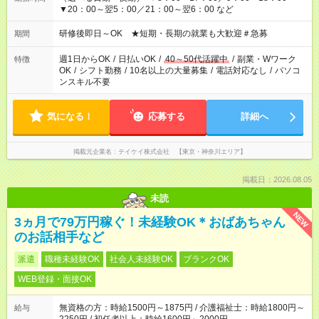
▼20：00～翌5：00／21：00～翌6：00 など
研修後即日～OK ★短期・長期の就業も大歓迎＃急募
期間
週1日からOK
/
日払いOK
/
40～50代活躍中
/
副業・Wワーク
特徴
OK
/
シフト勤務
/
10名以上の大量募集
/
電話対応なし
/
パソコ
ンスキル不要
気になる！
応募する
詳細へ
掲載元企業名
テイケイ株式会社 【東京・神奈川エリア】
掲載日：2026.08.05
未読
NEW
3ヵ月で79万円稼ぐ！未経験OK＊おばあちゃん
のお話相手など
派遣
職種未経験OK
社会人未経験OK
ブランクOK
WEB登録・面接OK
無資格の方：時給1500円～1875円 / 介護福祉士：時給1800円～
給与