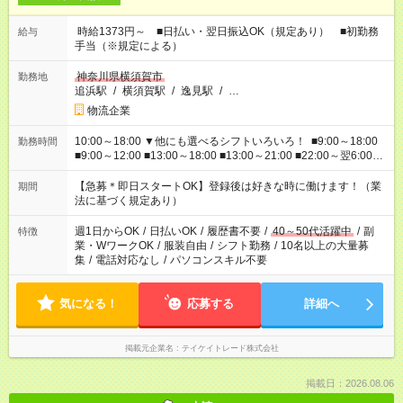
時給1373円～ ■日払い・翌日振込OK（規定あり） ■初勤務
給与
手当（※規定による）
神奈川県横須賀市
勤務地
追浜駅
/
横須賀駅
/
逸見駅
/
…
物流企業
10:00～18:00 ▼他にも選べるシフトいろいろ！ ■9:00～18:00
勤務時間
■9:00～12:00 ■13:00～18:00 ■13:00～21:00 ■22:00～翌6:00
など あなたの希望を教えてください！
【急募＊即日スタートOK】登録後は好きな時に働けます！（業
期間
法に基づく規定あり）
週1日からOK
/
日払いOK
/
履歴書不要
/
40～50代活躍中
/
副
特徴
業・WワークOK
/
服装自由
/
シフト勤務
/
10名以上の大量募
集
/
電話対応なし
/
パソコンスキル不要
気になる！
応募する
詳細へ
掲載元企業名
テイケイトレード株式会社
掲載日：2026.08.06