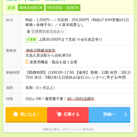
派遣
職種未経験OK
WEB登録・面接OK
時給：1,550円～／月収例：254,000円（時給x7.83H実働x21日
給与
稼働＋各種手当）／※基本残業なし
交通費別途支給あり
上限30,000円まで支給 ※会社規定有り
交通費
神奈川県横須賀市
勤務地
京急久里浜駅から自転車5分
産業用機器・製品を扱う企業
【勤務時間】 (1)08:00~17:00 【備考】 勤務：日勤 休憩：3回 計
勤務時間
70分 休日：5勤2休/土日祝休み/会社カレンダーに準ずる/年間休
日125日 休暇：GW休暇・夏季休暇・年末年始休暇
長期（3ヶ月以上）
期間
日払いOK
/
履歴書不要
/
40～50代活躍中
特徴
気になる！
応募する
詳細へ
掲載元企業名
UTエージェント株式会社