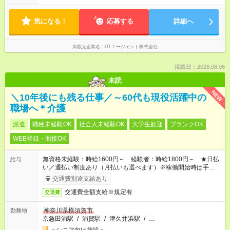
気になる！
応募する
詳細へ
掲載元企業名
UTエージェント株式会社
掲載日：2026.08.06
未読
NEW
＼10年後にも残る仕事／～60代も現役活躍中の
職場へ＊介護
派遣
職種未経験OK
社会人未経験OK
大学生歓迎
ブランクOK
WEB登録・面接OK
無資格未経験：時給1600円～ 経験者：時給1800円～ ★日払
給与
い／週払い制度あり（月払いも選べます）※稼働開始時は手続き
完了次第のお支払いとなります。
交通費別途支給あり
交通費全額支給※規定有
交通費
神奈川県横須賀市
勤務地
京急田浦駅
/
浦賀駅
/
津久井浜駅
/
…