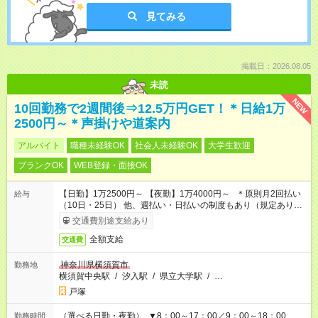
見てみる
掲載日：2026.08.05
未読
NEW
10回勤務で2週間後⇒12.5万円GET！＊日給1万
2500円～＊声掛けや道案内
アルバイト
職種未経験OK
社会人未経験OK
大学生歓迎
ブランクOK
WEB登録・面接OK
【日勤】1万2500円～ 【夜勤】1万4000円～ ＊原則月2回払い
給与
（10日・25日） 他、週払い・日払いの制度もあり（規定あり）
＃日収1万円以上
交通費別途支給あり
全額支給
交通費
神奈川県横須賀市
勤務地
横須賀中央駅
/
汐入駅
/
県立大学駅
/
…
戸塚
（選べる日勤・夜勤） ▼8：00～17：00／9：00～18：00
勤務時間