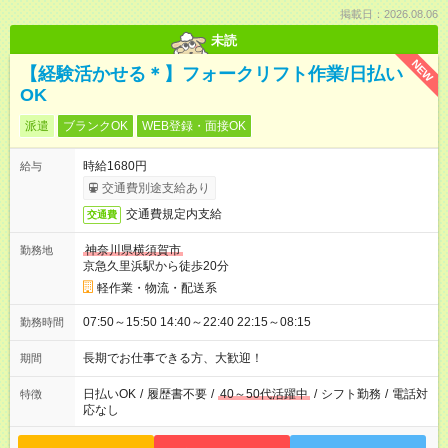
掲載日：2026.08.06
未読
NEW
【経験活かせる＊】フォークリフト作業/日払い
OK
派遣
ブランクOK
WEB登録・面接OK
時給1680円
給与
交通費別途支給あり
交通費規定内支給
交通費
神奈川県横須賀市
勤務地
京急久里浜駅から徒歩20分
軽作業・物流・配送系
07:50～15:50 14:40～22:40 22:15～08:15
勤務時間
長期でお仕事できる方、大歓迎！
期間
日払いOK
/
履歴書不要
/
40～50代活躍中
/
シフト勤務
/
電話対
特徴
応なし