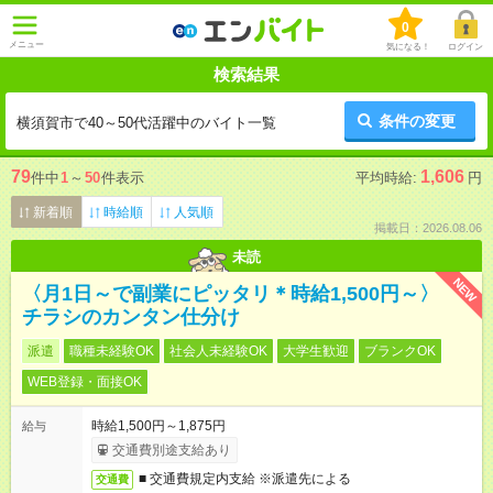
0
メニュー
気になる！
ログイン
検索結果
条件の変更
横須賀市で40～50代活躍中のバイト一覧
79
1,606
件中
1
～
50
件表示
平均時給:
円
新着順
時給順
人気順
掲載日：2026.08.06
未読
NEW
〈月1日～で副業にピッタリ＊時給1,500円～〉
チラシのカンタン仕分け
派遣
職種未経験OK
社会人未経験OK
大学生歓迎
ブランクOK
WEB登録・面接OK
時給1,500円～1,875円
給与
交通費別途支給あり
■ 交通費規定内支給 ※派遣先による
交通費