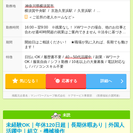
神奈川県横須賀市
勤務地
横須賀中央駅
/
京急久里浜駅
/
久里浜駅
/
…
＜ご近所の老人ホームなど＞
16:00～翌9:00 ※残業なし！ ※Wワークの場合、他のお仕事と
勤務時間
合わせ週40時間超の就業はご案内できません ※法令に基づき、
週20時間以上勤務は社会保険への加入対象となります ※労働者
派遣法（日雇い派遣の原則禁止）により、短時間・短期間の就
開始日はご相談ください！ ★職場が気に入れば、長期でも働け
期間
業はご案内が難しい場合があります
ます！
日払いOK
/
履歴書不要
/
40～50代活躍中
/
副業・Wワーク
特徴
OK
/
服装自由
/
シフト勤務
/
10名以上の大量募集
/
電話対応な
し
/
パソコンスキル不要
気になる！
応募する
詳細へ
掲載元企業名
マンパワーグループ株式会社 ケアサービス事業部 （医療福祉介護関連）
未読
未経験OK｜年休120日超｜長期休暇あり｜外国人
活躍中｜組立・機械操作