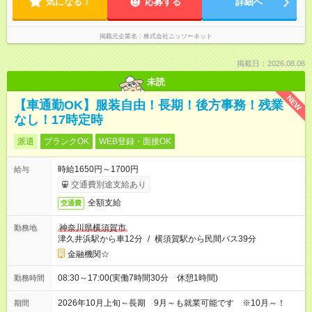
気になる！
応募する
詳細へ
掲載元企業名
株式会社ニッソーネット
掲載日：2026.08.06
未読
NEW
【車通勤OK】服装自由！長期！後方事務！残業
なし！17時定時
派遣
ブランクOK
WEB登録・面接OK
時給1650円～1700円
給与
交通費別途支給あり
全額支給
交通費
神奈川県横須賀市
勤務地
津久井浜駅から車12分
/
横須賀駅から民間バス39分
金融機関☆
08:30～17:00(実働7時間30分 休憩1時間)
勤務時間
2026年10月上旬～長期 9月～も就業可能です ※10月～！
期間