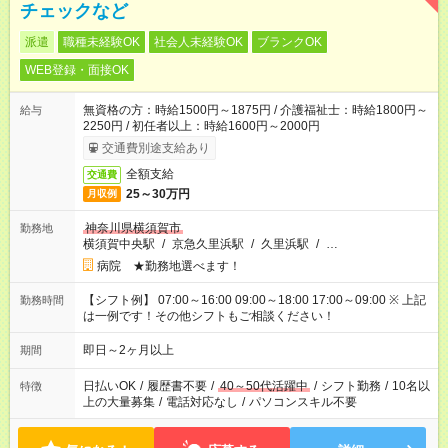
チェックなど
派遣
職種未経験OK
社会人未経験OK
ブランクOK
WEB登録・面接OK
無資格の方：時給1500円～1875円 / 介護福祉士：時給1800円～
給与
2250円 / 初任者以上：時給1600円～2000円
交通費別途支給あり
全額支給
交通費
25～30万円
月収例
神奈川県横須賀市
勤務地
横須賀中央駅
/
京急久里浜駅
/
久里浜駅
/
…
病院 ★勤務地選べます！
【シフト例】 07:00～16:00 09:00～18:00 17:00～09:00 ※ 上記
勤務時間
は一例です！その他シフトもご相談ください！
即日～2ヶ月以上
期間
日払いOK
/
履歴書不要
/
40～50代活躍中
/
シフト勤務
/
10名以
特徴
上の大量募集
/
電話対応なし
/
パソコンスキル不要