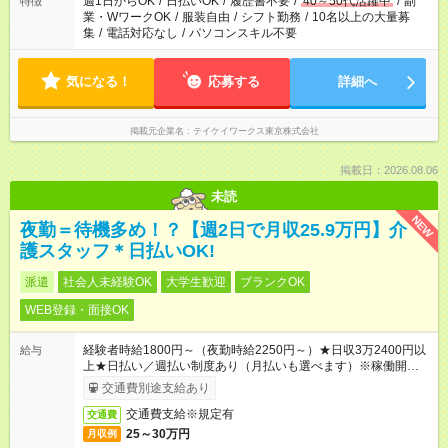
週1日からOK
/
日払いOK
/
履歴書不要
/
40～50代活躍中
/
副
特徴
業・WワークOK
/
服装自由
/
シフト勤務
/
10名以上の大量募
集
/
電話対応なし
/
パソコンスキル不要
気になる！
応募する
詳細へ
掲載元企業名
テイケイワークス東京株式会社
掲載日：2026.08.06
未読
NEW
夜勤＝待機多め！？【週2日で月収25.9万円】介
護スタッフ＊日払いOK!
派遣
社会人未経験OK
大学生歓迎
ブランクOK
WEB登録・面接OK
経験者時給1800円～（夜勤時給2250円～）★日収3万2400円以
給与
上★日払い／週払い制度あり（月払いも選べます）※稼働開始時
は手続き完了次第のお支払いとなります。
交通費別途支給あり
交通費支給※規定有
交通費
25～30万円
月収例