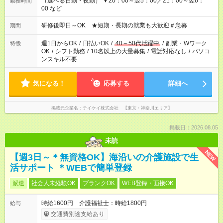
（選べる日勤・夜勤） ▼20：00～翌5：00／21：00～翌6：
勤務時間
00 など
研修後即日～OK ★短期・長期の就業も大歓迎＃急募
期間
週1日からOK
/
日払いOK
/
40～50代活躍中
/
副業・Wワーク
特徴
OK
/
シフト勤務
/
10名以上の大量募集
/
電話対応なし
/
パソコ
ンスキル不要
気になる！
応募する
詳細へ
掲載元企業名
テイケイ株式会社 【東京・神奈川エリア】
掲載日：2026.08.05
未読
NEW
【週3日～＊無資格OK】海沿いの介護施設で生
活サポート ＊WEBで簡単登録
派遣
社会人未経験OK
ブランクOK
WEB登録・面接OK
時給1600円 介護福祉士：時給1800円
給与
交通費別途支給あり