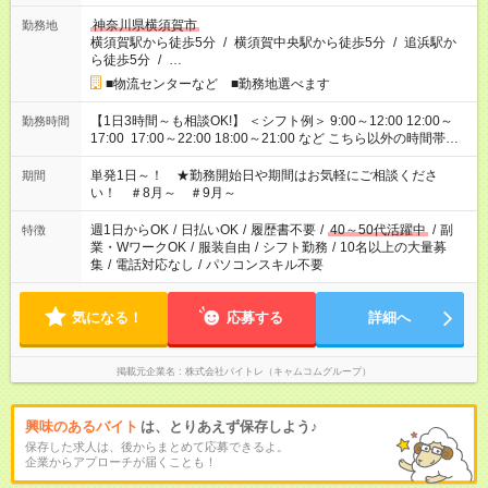
神奈川県横須賀市
勤務地
横須賀駅から徒歩5分
/
横須賀中央駅から徒歩5分
/
追浜駅か
ら徒歩5分
/
…
■物流センターなど ■勤務地選べます
【1日3時間～も相談OK!】 ＜シフト例＞ 9:00～12:00 12:00～
勤務時間
17:00 17:00～22:00 18:00～21:00 など こちら以外の時間帯も
お気軽にご相談ください！
単発1日～！ ★勤務開始日や期間はお気軽にご相談くださ
期間
い！ ＃8月～ ＃9月～
週1日からOK
/
日払いOK
/
履歴書不要
/
40～50代活躍中
/
副
特徴
業・WワークOK
/
服装自由
/
シフト勤務
/
10名以上の大量募
集
/
電話対応なし
/
パソコンスキル不要
気になる！
応募する
詳細へ
掲載元企業名
株式会社バイトレ（キャムコムグループ）
興味のあるバイト
は、とりあえず保存しよう♪
保存した求人は、後からまとめて応募できるよ。
企業からアプローチが届くことも！