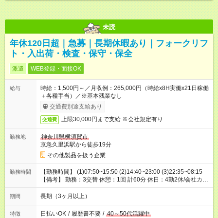
未読
年休120日超｜急募｜長期休暇あり｜フォークリフ
ト・入出荷・検査・保守・保全
派遣
WEB登録・面接OK
時給：1,500円～／月収例：265,000円（時給x8H実働x21日稼働
給与
＋各種手当）／※基本残業なし
交通費別途支給あり
上限30,000円まで支給 ※会社規定有り
交通費
神奈川県横須賀市
勤務地
京急久里浜駅から徒歩19分
その他製品を扱う企業
【勤務時間】 (1)07:50~15:50 (2)14:40~23:00 (3)22:35~08:15
勤務時間
【備考】 勤務：3交替 休憩：1回 計60分 休日：4勤2休/会社カレ
ンダーに準ずる/年日121日 休暇：GW休暇・夏季休暇・年末年始
休暇
長期（3ヶ月以上）
期間
日払いOK
/
履歴書不要
/
40～50代活躍中
特徴