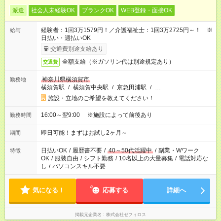
派遣
社会人未経験OK
ブランクOK
WEB登録・面接OK
経験者：1回3万1579円！／介護福祉士：1回3万2725円～！ ※
給与
日払い・週払いOK
交通費別途支給あり
全額支給（※ガソリン代は別途規定あり）
交通費
神奈川県横須賀市
勤務地
横須賀駅
/
横須賀中央駅
/
京急田浦駅
/
…
施設・立地のご希望を教えてください！
16:00～翌9:00 ※施設によって前後あり
勤務時間
即日可能！まずはお試し2ヶ月～
期間
日払いOK
/
履歴書不要
/
40～50代活躍中
/
副業・Wワーク
特徴
OK
/
服装自由
/
シフト勤務
/
10名以上の大量募集
/
電話対応な
し
/
パソコンスキル不要
気になる！
応募する
詳細へ
掲載元企業名
株式会社ゼフィロス