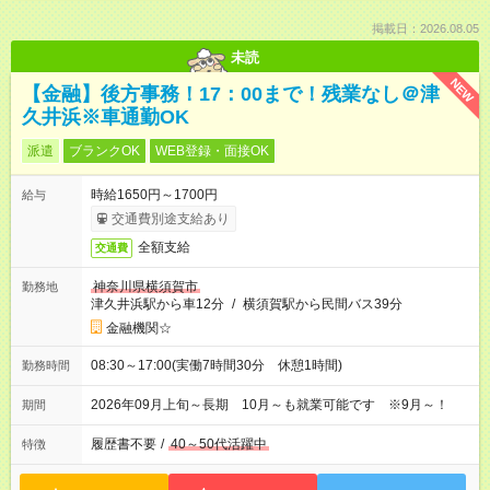
掲載日：2026.08.05
未読
NEW
【金融】後方事務！17：00まで！残業なし＠津
久井浜※車通勤OK
派遣
ブランクOK
WEB登録・面接OK
時給1650円～1700円
給与
交通費別途支給あり
全額支給
交通費
神奈川県横須賀市
勤務地
津久井浜駅から車12分
/
横須賀駅から民間バス39分
金融機関☆
08:30～17:00(実働7時間30分 休憩1時間)
勤務時間
2026年09月上旬～長期 10月～も就業可能です ※9月～！
期間
履歴書不要
/
40～50代活躍中
特徴