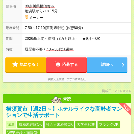
神奈川県横須賀市
勤務地
追浜駅からバス15分
メーカー
7:50～17:10(実働:8時間) (休憩80分)
勤務時間
2026/9/上旬～長期（3カ月以上） ★9月～OK！
期間
履歴書不要
/
40～50代活躍中
特徴
気になる！
応募する
詳細へ
掲載元企業名
アデコ株式会社
掲載日：2026.08.06
未読
NEW
横須賀市【週2日～】ホテルライクな高齢者マン
ションで生活サポート
派遣
職種未経験OK
社会人未経験OK
大学生歓迎
ブランクOK
WEB登録・面接OK