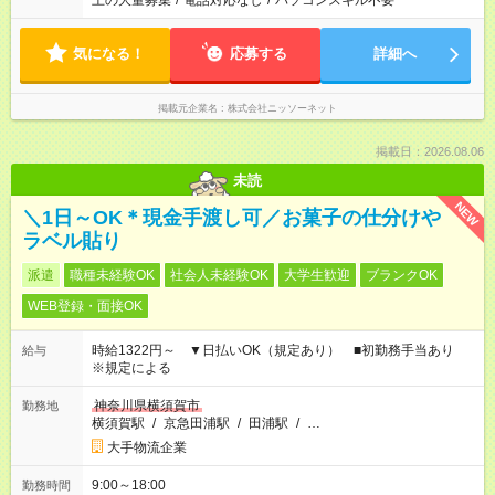
上の大量募集
/
電話対応なし
/
パソコンスキル不要
気になる！
応募する
詳細へ
掲載元企業名
株式会社ニッソーネット
掲載日：2026.08.06
未読
NEW
＼1日～OK＊現金手渡し可／お菓子の仕分けや
ラベル貼り
派遣
職種未経験OK
社会人未経験OK
大学生歓迎
ブランクOK
WEB登録・面接OK
時給1322円～ ▼日払いOK（規定あり） ■初勤務手当あり
給与
※規定による
神奈川県横須賀市
勤務地
横須賀駅
/
京急田浦駅
/
田浦駅
/
…
大手物流企業
9:00～18:00
勤務時間