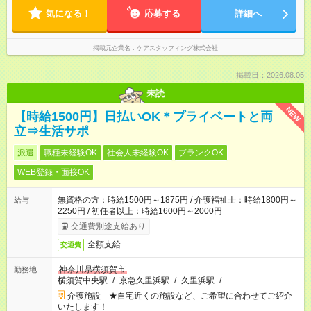
気になる！
応募する
詳細へ
掲載元企業名
ケアスタッフィング株式会社
掲載日：2026.08.05
未読
NEW
【時給1500円】日払いOK＊プライベートと両
立⇒生活サポ
派遣
職種未経験OK
社会人未経験OK
ブランクOK
WEB登録・面接OK
無資格の方：時給1500円～1875円 / 介護福祉士：時給1800円～
給与
2250円 / 初任者以上：時給1600円～2000円
交通費別途支給あり
全額支給
交通費
神奈川県横須賀市
勤務地
横須賀中央駅
/
京急久里浜駅
/
久里浜駅
/
…
介護施設 ★自宅近くの施設など、ご希望に合わせてご紹介
いたします！