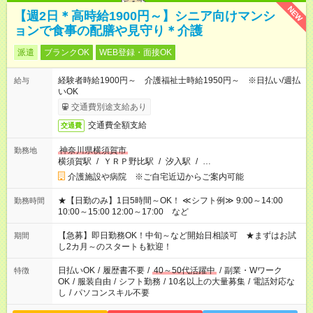
NEW
【週2日＊高時給1900円～】シニア向けマンシ
ョンで食事の配膳や見守り＊介護
派遣
ブランクOK
WEB登録・面接OK
経験者時給1900円～ 介護福祉士時給1950円～ ※日払い/週払
給与
いOK
交通費別途支給あり
交通費全額支給
交通費
神奈川県横須賀市
勤務地
横須賀駅
/
ＹＲＰ野比駅
/
汐入駅
/
…
介護施設や病院 ※ご自宅近辺からご案内可能
★【日勤のみ】1日5時間～OK！ ≪シフト例≫ 9:00～14:00
勤務時間
10:00～15:00 12:00～17:00 など
【急募】即日勤務OK！中旬～など開始日相談可 ★まずはお試
期間
し2カ月～のスタートも歓迎！
日払いOK
/
履歴書不要
/
40～50代活躍中
/
副業・Wワーク
特徴
OK
/
服装自由
/
シフト勤務
/
10名以上の大量募集
/
電話対応な
し
/
パソコンスキル不要