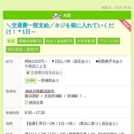
掲載日：2026.08.06
未読
NEW
＼交通費一部支給／ネジを箱に入れていくだ
け！＊1日～
派遣
職種未経験OK
社会人未経験OK
大学生歓迎
ブランクOK
WEB登録・面接OK
時給1322円～ ▼日払いOK（規定あり） ■初勤務手当あり
給与
※規定による
交通費別途支給あり
一部補助あり
交通費
神奈川県横須賀市
勤務地
横須賀駅
/
京急田浦駅
/
田浦駅
/
…
物流企業
8:30～17:30
勤務時間
【急募】即日～OK！1日～OK！（業法に基づく規定あり）
期間