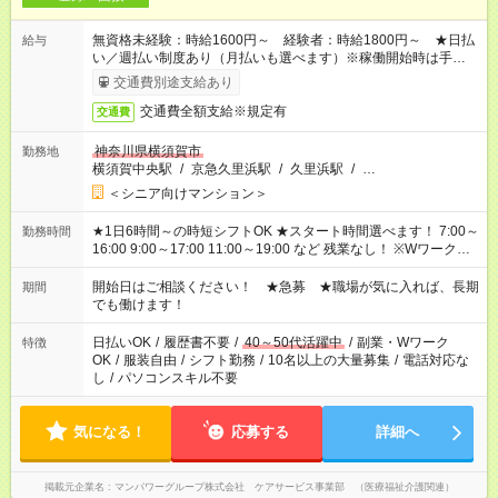
無資格未経験：時給1600円～ 経験者：時給1800円～ ★日払
給与
い／週払い制度あり（月払いも選べます）※稼働開始時は手続き
完了次第のお支払いとなります。
交通費別途支給あり
交通費全額支給※規定有
交通費
神奈川県横須賀市
勤務地
横須賀中央駅
/
京急久里浜駅
/
久里浜駅
/
…
＜シニア向けマンション＞
★1日6時間～の時短シフトOK ★スタート時間選べます！ 7:00～
勤務時間
16:00 9:00～17:00 11:00～19:00 など 残業なし！ ※Wワークの
場合、他のお仕事と合わせ週40時間超の就業はご案内できませ
ん ※法令に基づき、週20時間以上勤務は社会保険への加入対象
開始日はご相談ください！ ★急募 ★職場が気に入れば、長期
期間
となります ※労働者派遣法（日雇い派遣の原則禁止）により、
でも働けます！
短時間・短期間の就業はご案内が難しい場合があります
日払いOK
/
履歴書不要
/
40～50代活躍中
/
副業・Wワーク
特徴
OK
/
服装自由
/
シフト勤務
/
10名以上の大量募集
/
電話対応な
し
/
パソコンスキル不要
気になる！
応募する
詳細へ
掲載元企業名
マンパワーグループ株式会社 ケアサービス事業部 （医療福祉介護関連）