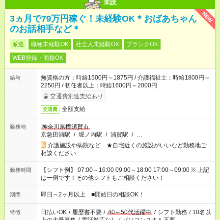
未読
NEW
3ヵ月で79万円稼ぐ！未経験OK＊おばあちゃん
のお話相手など＊
派遣
職種未経験OK
社会人未経験OK
ブランクOK
WEB登録・面接OK
無資格の方：時給1500円～1875円 / 介護福祉士：時給1800円～
給与
2250円 / 初任者以上：時給1600円～2000円
交通費別途支給あり
全額支給
交通費
神奈川県横須賀市
勤務地
京急田浦駅
/
堀ノ内駅
/
浦賀駅
/
…
介護施設や病院など ★自宅近くの施設がいいなど勤務地ご
相談ください
【シフト例】 07:00～16:00 09:00～18:00 17:00～09:00 ※ 上記
勤務時間
は一例です！その他シフトもご相談ください！
即日～2ヶ月以上 ■開始日の相談OK！
期間
日払いOK
/
履歴書不要
/
40～50代活躍中
/
シフト勤務
/
10名以
特徴