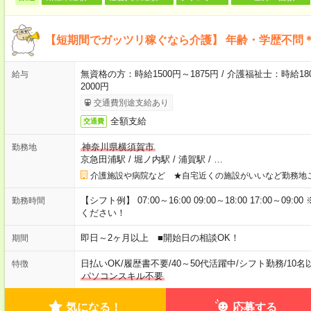
【短期間でガッツリ稼ぐなら介護】 年齢・学歴不問＊
無資格の方：時給1500円～1875円 / 介護福祉士：時給180
給与
2000円
交通費別途支給あり
全額支給
交通費
神奈川県横須賀市
勤務地
京急田浦駅
/
堀ノ内駅
/
浦賀駅
/
…
介護施設や病院など ★自宅近くの施設がいいなど勤務地
【シフト例】 07:00～16:00 09:00～18:00 17:00
勤務時間
ください！
即日～2ヶ月以上 ■開始日の相談OK！
期間
日払いOK
/
履歴書不要
/
40～50代活躍中
/
シフト勤務
/
10名
特徴
パソコンスキル不要
気になる！
応募する