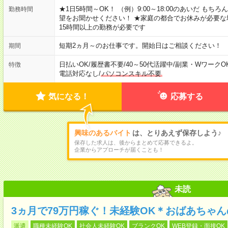
★1日5時間～OK！ （例）9:00～18:00のあいだ も
勤務時間
望をお聞かせください！ ★家庭の都合でお休みが必要な
15時間以上の勤務が必要です
短期2ヵ月～のお仕事です。開始日はご相談ください！
期間
日払いOK
/
履歴書不要
/
40～50代活躍中
/
副業・WワークO
特徴
電話対応なし
/
パソコンスキル不要
気になる！
応募する
興味のあるバイト
は、とりあえず保存しよう♪
保存した求人は、後からまとめて応募できるよ。
企業からアプローチが届くことも！
未読
3ヵ月で79万円稼ぐ！未経験OK＊おばあちゃ
派遣
職種未経験OK
社会人未経験OK
ブランクOK
WEB登録・面接OK