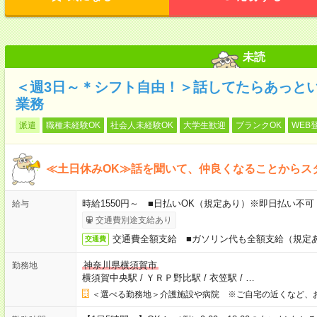
未読
＜週3日～＊シフト自由！＞話してたらあっと
業務
派遣
職種未経験OK
社会人未経験OK
大学生歓迎
ブランクOK
WEB
≪土日休みOK≫話を聞いて、仲良くなることからス
時給1550円～ ■日払いOK（規定あり）※即日払い不可
給与
交通費別途支給あり
交通費全額支給 ■ガソリン代も全額支給（規定
交通費
神奈川県横須賀市
勤務地
横須賀中央駅
/
ＹＲＰ野比駅
/
衣笠駅
/
…
＜選べる勤務地＞介護施設や病院 ※ご自宅の近くなど、