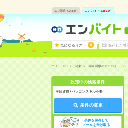
エン派遣
71454
件
エン バイト
82531
件
0
気になるリスト
保存した希
バイトTOP
関東
神奈川県のアルバイト・バ
設定中の検索条件
横須賀市 / パソコンスキル不要
条件の変更
条件を保存して
メールを受け取る