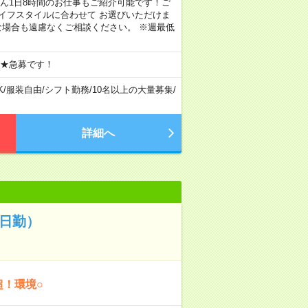
もちろん1日8時間のお仕事もご紹介可能です！ご
イフスタイルに合わせて お選びいただけま
な場合も遠慮なくご相談ください。 ※週最低
 ★急募です！
K
/
服装自由
/
シフト勤務
/
10名以上の大量募集
/
詳細へ
日勤）
超！環境○