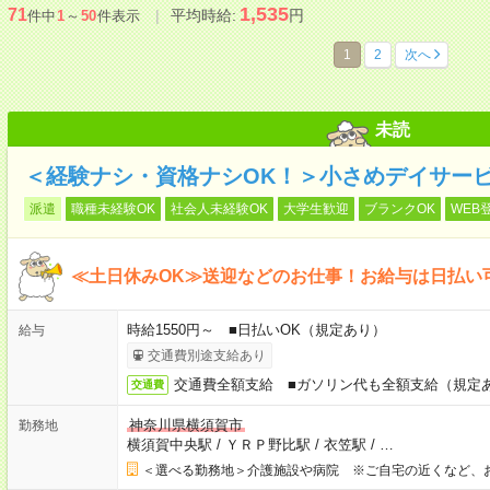
1,535
71
平均時給:
円
件中
1
～
50
件表示
1
2
次へ
未読
＜経験ナシ・資格ナシOK！＞小さめデイサー
派遣
職種未経験OK
社会人未経験OK
大学生歓迎
ブランクOK
WEB
≪土日休みOK≫送迎などのお仕事！お給与は日払い
時給1550円～ ■日払いOK（規定あり）
給与
交通費別途支給あり
交通費全額支給 ■ガソリン代も全額支給（規定
交通費
神奈川県横須賀市
勤務地
横須賀中央駅
/
ＹＲＰ野比駅
/
衣笠駅
/
…
＜選べる勤務地＞介護施設や病院 ※ご自宅の近くなど、