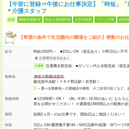
【午前に登録⇒午後にお仕事決定】「時短」「
＊介護スタッフ
派遣
職種未経験OK
社会人未経験OK
大学生歓迎
ブランクOK
WEB
【希望の条件で生活圏内の職場をご紹介】複数のお
時給1550円～ ■日払いOK（規定あり）※即日払い不可
給与
交通費別途支給あり
交通費全額支給 ■ガソリン代も全額支給（規定
交通費
神奈川県横須賀市
勤務地
横須賀中央駅
/
ＹＲＰ野比駅
/
衣笠駅
/
…
＜選べる勤務地＞介護施設や病院 ※ご自宅の近くなど、
★1日5時間～OK！ （例）9:00～18:00のあいだ も
勤務時間
望をお聞かせください！ ※週最低15時間以上の勤務が必
短期2ヵ月～のお仕事です。開始日はご相談ください！
期間
日払いOK
/
履歴書不要
/
40～50代活躍中
/
副業・WワークO
特徴