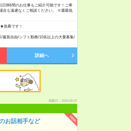
ちろん1日8時間のお仕事もご紹介可能です！ご希
場合も遠慮なくご相談ください。 ※週最低
 ★急募です！
K
/
服装自由
/
シフト勤務
/
10名以上の大量募集
/
詳細へ
掲載日：2026.08.07
NEW
んのお話相手など