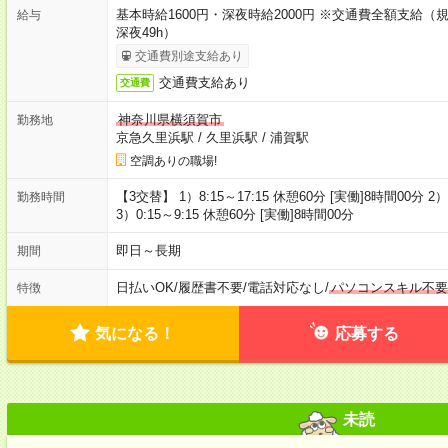
基本時給1600円・深夜時給2000円 ※交通費全額支給（規
給与
深夜49h）
交通費別途支給あり
交通費支給あり
交通費
神奈川県横須賀市
勤務地
京急久里浜駅
/
久里浜駅
/
浦賀駅
空調ありの職場!
【3交替】 1）8:15～17:15 休憩60分 [実働]8時間00分 2）
勤務時間
3）0:15～9:15 休憩60分 [実働]8時間00分
即日～長期
期間
日払いOK
/
履歴書不要
/
電話対応なし
/
パソコンスキル不要
特徴
気になる！
応募する
未読