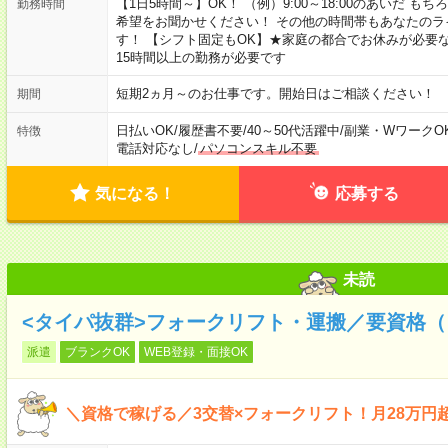
【1日5時間～】OK！ （例）9:00～18:00のあいだ 
勤務時間
希望をお聞かせください！ その他の時間帯もあなたのラ
す！ 【シフト固定もOK】★家庭の都合でお休みが必要
15時間以上の勤務が必要です
短期2ヵ月～のお仕事です。開始日はご相談ください！
期間
日払いOK
/
履歴書不要
/
40～50代活躍中
/
副業・WワークO
特徴
電話対応なし
/
パソコンスキル不要
気になる！
応募する
未読
<タイパ抜群>フォークリフト・運搬／要資格（
派遣
ブランクOK
WEB登録・面接OK
＼資格で稼げる／3交替×フォークリフト！月28万円