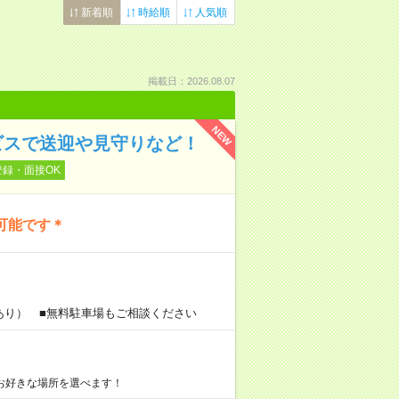
新着順
時給順
人気順
掲載日：2026.08.07
NEW
ビスで送迎や見守りなど！
登録・面接OK
可能です＊
あり） ■無料駐車場もご相談ください
お好きな場所を選べます！