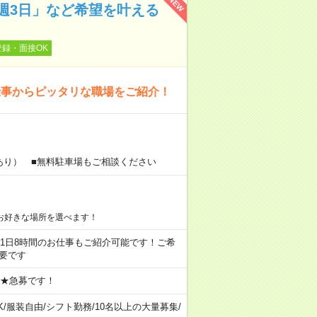
NEW
週3日」など希望を叶える
登録・面接OK
仕事からピッタリな職場をご紹介！
あり） ■無料駐車場もご相談ください
お好きな場所を選べます！
ちろん1日8時間のお仕事もご紹介可能です！ご希
要です
 ★急募です！
K
/
服装自由
/
シフト勤務
/
10名以上の大量募集
/