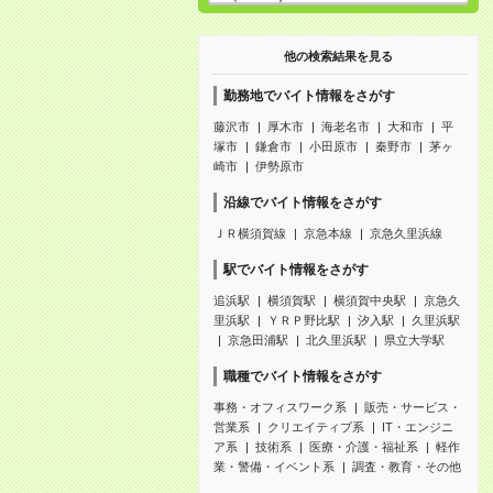
他の検索結果を見る
勤務地でバイト情報をさがす
藤沢市
厚木市
海老名市
大和市
平
塚市
鎌倉市
小田原市
秦野市
茅ヶ
崎市
伊勢原市
沿線でバイト情報をさがす
ＪＲ横須賀線
京急本線
京急久里浜線
駅でバイト情報をさがす
追浜駅
横須賀駅
横須賀中央駅
京急久
里浜駅
ＹＲＰ野比駅
汐入駅
久里浜駅
京急田浦駅
北久里浜駅
県立大学駅
職種でバイト情報をさがす
事務・オフィスワーク系
販売・サービス・
営業系
クリエイティブ系
IT・エンジニ
ア系
技術系
医療・介護・福祉系
軽作
業・警備・イベント系
調査・教育・その他