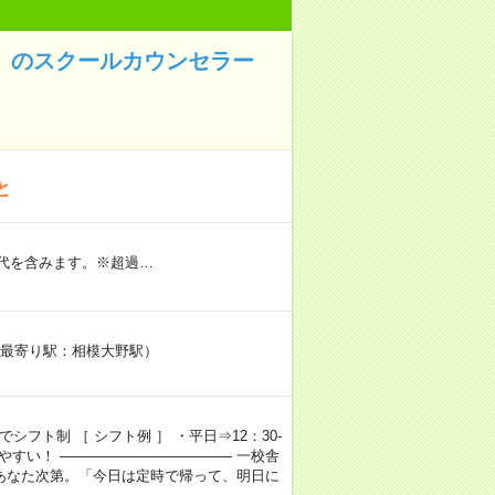
A』のスクールカウンセラー
と
業代を含みます。※超過…
F（最寄り駅：相模大野駅）
でシフト制 ［ シフト例 ］ ・平日⇒12：30-
で進めやすい！ ―――――――――――― 一校舎
あなた次第。「今日は定時で帰って、明日に