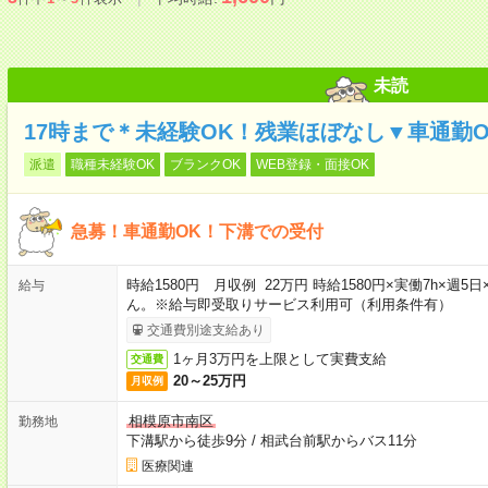
未読
17時まで＊未経験OK！残業ほぼなし▼車通勤
派遣
職種未経験OK
ブランクOK
WEB登録・面接OK
急募！車通勤OK！下溝での受付
時給1580円 月収例 22万円 時給1580円×実働7h×
給与
ん。※給与即受取りサービス利用可（利用条件有）
交通費別途支給あり
1ヶ月3万円を上限として実費支給
交通費
20～25万円
月収例
相模原市南区
勤務地
下溝駅から徒歩9分
/
相武台前駅からバス11分
医療関連