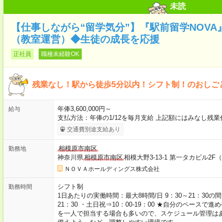
未読
【仕事しながら“留学気分”】『駅前留学NOV
（教室運営）◆生徒の成長を応援
正社員
職種未経験OK
残業なし！駅から徒歩5分以内！シフト制！のおしご
年俸3,600,000円～
給与
支払方法：年俸の1/12を毎月支給 上記額にはみなし残
交通費別途支給あり
相模原市南区
勤務地
神奈川県
相模原市南区
相模大野3-13-1 第一タカビル2
ＮＯＶＡホールディングス株式会社
シフト制
勤務時間
1日あたりの実働時間：最大8時間/日 9：30～21：30の間
21：30 ・土日祝⇒10：00-19：00 ★自分のペース
を一人で担当する場合も多いので、スケジュール管理は