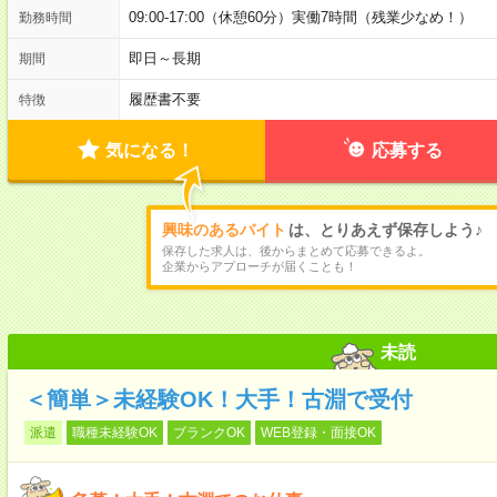
09:00-17:00（休憩60分）実働7時間（残業少なめ！）
勤務時間
即日～長期
期間
履歴書不要
特徴
気になる！
応募する
興味のあるバイト
は、とりあえず保存しよう♪
保存した求人は、後からまとめて応募できるよ。
企業からアプローチが届くことも！
未読
＜簡単＞未経験OK！大手！古淵で受付
派遣
職種未経験OK
ブランクOK
WEB登録・面接OK