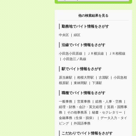
他の検索結果を見る
勤務地でバイト情報をさがす
中央区
緑区
沿線でバイト情報をさがす
小田急小田原線
ＪＲ横浜線
ＪＲ相模線
小田急江ノ島線
駅でバイト情報をさがす
原当麻駅
相模大野駅
古淵駅
小田急相
模原駅
東林間駅
下溝駅
職種でバイト情報をさがす
一般事務
営業事務
総務・人事・労務
経理・財務・会計・英文経理
貿易・国際事
務
その他事務系
秘書・セクレタリー
金融事務（生保・損保）
データ入力・タイ
ピング
外国語事務
こだわりでバイト情報をさがす