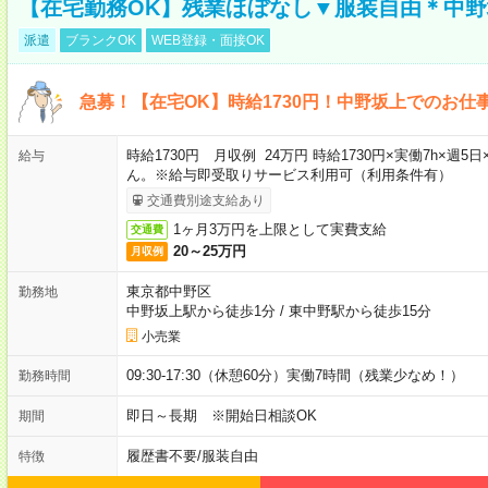
【在宅勤務OK】残業ほぼなし▼服装自由＊中
派遣
ブランクOK
WEB登録・面接OK
急募！【在宅OK】時給1730円！中野坂上でのお仕
時給1730円 月収例 24万円 時給1730円×実働7h×
給与
ん。※給与即受取りサービス利用可（利用条件有）
交通費別途支給あり
1ヶ月3万円を上限として実費支給
交通費
20～25万円
月収例
東京都中野区
勤務地
中野坂上駅から徒歩1分
/
東中野駅から徒歩15分
小売業
09:30-17:30（休憩60分）実働7時間（残業少なめ！）
勤務時間
即日～長期 ※開始日相談OK
期間
履歴書不要
/
服装自由
特徴