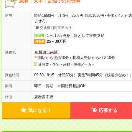
急募！大手！古淵でのお仕事
時給1650円 月収例 25万円 時給1650円×実働7h45
給与
ません。
交通費別途支給あり
1ヶ月3万円を上限として実費支給
交通費
25～30万円
月収例
相模原市南区
勤務地
古淵駅から徒歩10分
/
相模大野駅からバス10分
建設業・住宅・建材・設備メ－カ－
09:30-18:15（休憩60分）実働7時間45分（残業少なめ！
勤務時間
即日～長期 ※開始日相談OK
期間
履歴書不要
特徴
気になる！
応募する