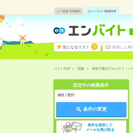
エン派遣
71454
件
エン バイト
82531
件
0
気になるリスト
保存した希
バイトTOP
関東
神奈川県のアルバイト・バ
設定中の検索条件
南区 / 受付
条件の変更
条件を保存して
メールを受け取る