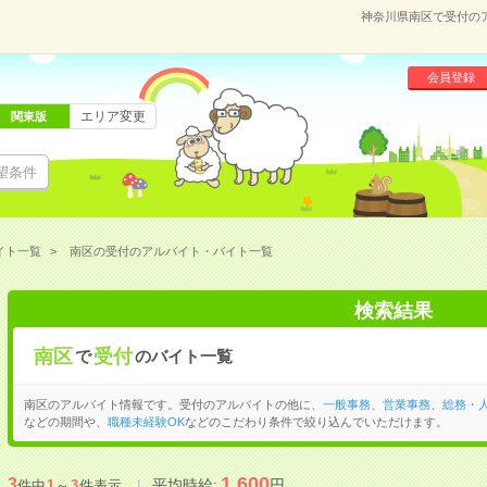
神奈川県南区で受付の
会員登録
エリア変更
関東版
望条件
イト一覧
南区の受付のアルバイト・バイト一覧
検索結果
南区
受付
で
のバイト一覧
南区のアルバイト情報です。受付のアルバイトの他に、
一般事務
、
営業事務
、
総務・
などの期間や、
職種未経験OK
などのこだわり条件で絞り込んでいただけます。
1,600
3
平均時給:
円
件中
1
～
3
件表示