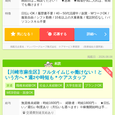
ん ※法令に基づき、週20時間以上勤務は社会保険への加入対象
開始日はご相談ください！ ★急募 ★職場が気に入れば、長期
期間
となります ※労働者派遣法（日雇い派遣の原則禁止）により、
でも働けます！
短時間・短期間の就業はご案内が難しい場合があります
日払いOK
/
履歴書不要
/
40～50代活躍中
/
副業・WワークOK
/
特徴
服装自由
/
シフト勤務
/
10名以上の大量募集
/
電話対応なし
/
パ
ソコンスキル不要
気になる！
応募する
詳細へ
掲載元企業名
マンパワーグループ株式会社 ケアサービス事業部 （医療福祉介護関連）
掲載日：2026.08.08
未読
NEW
【川崎市麻生区】フルタイムじゃ働けない！と
いう方へ＊週2や時短も＊ケアスタッフ
派遣
職種未経験OK
社会人未経験OK
大学生歓迎
ブランクOK
WEB登録・面接OK
無資格未経験：時給1600円～ 経験者：時給1800円～ ★日払
給与
い／週払い制度あり（月払いも選べます）※稼働開始時は手続き
完了次第のお支払いとなります。
交通費別途支給あり