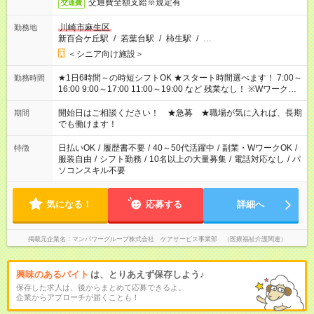
交通費全額支給※規定有
交通費
川崎市麻生区
勤務地
新百合ケ丘駅
/
若葉台駅
/
柿生駅
/
…
＜シニア向け施設＞
★1日6時間～の時短シフトOK ★スタート時間選べます！ 7:00～
勤務時間
16:00 9:00～17:00 11:00～19:00 など 残業なし！ ※Wワークの
場合、他のお仕事と合わせ週40時間超の就業はご案内できませ
ん ※法令に基づき、週20時間以上勤務は社会保険への加入対象
開始日はご相談ください！ ★急募 ★職場が気に入れば、長期
期間
となります ※労働者派遣法（日雇い派遣の原則禁止）により、
でも働けます！
短時間・短期間の就業はご案内が難しい場合があります
日払いOK
/
履歴書不要
/
40～50代活躍中
/
副業・WワークOK
/
特徴
服装自由
/
シフト勤務
/
10名以上の大量募集
/
電話対応なし
/
パ
ソコンスキル不要
気になる！
応募する
詳細へ
掲載元企業名
マンパワーグループ株式会社 ケアサービス事業部 （医療福祉介護関連）
興味のあるバイト
は、とりあえず保存しよう♪
保存した求人は、後からまとめて応募できるよ。
企業からアプローチが届くことも！