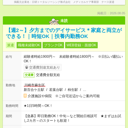
掲載元企業名
日研トータルソーシング株式会社 メディカルケア事業部 ナース派遣
掲載日：2026.08.05
未読
【週2～】夕方までのデイサービス＊家庭と両立が
できる！｜時短OK｜扶養内勤務OK
派遣
職種未経験OK
ブランクOK
WEB登録・面接OK
経験者時給1900円～ 未経験者時給1800円～ ※日払い/週払い
給与
OK！
交通費別途支給あり
交通費全額支給
交通費
川崎市麻生区
勤務地
新百合ケ丘駅
/
若葉台駅
/
柿生駅
/
…
介護施設や病院 ※ご自宅近辺からご案内可能
★1日5時間～OK！
勤務時間
【急募】即日勤務OK！中旬～など開始日相談可 ★まずはお試
期間
し2カ月～のスタートも歓迎！