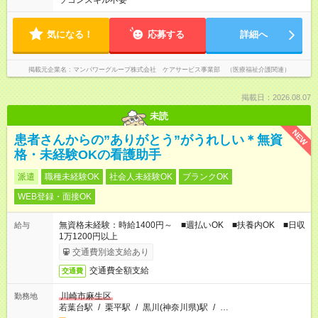
ソコンスキル不要
気になる！
応募する
詳細へ
掲載元企業名
マンパワーグループ株式会社 ケアサービス事業部 （医療福祉介護関連）
掲載日：2026.08.07
未読
NEW
患者さんからの”ありがとう”がうれしい＊無資
格・未経験OKの看護助手
派遣
職種未経験OK
社会人未経験OK
ブランクOK
WEB登録・面接OK
無資格未経験：時給1400円～ ■週払いOK ■扶養内OK ■日収
給与
1万1200円以上
交通費別途支給あり
交通費全額支給
交通費
川崎市麻生区
勤務地
若葉台駅
/
栗平駅
/
黒川(神奈川県)駅
/
…