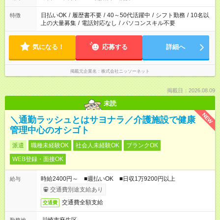
日払いOK
/
履歴書不要
/
40～50代活躍中
/
シフト勤務
/
10名以
特徴
上の大量募集
/
電話対応なし
/
パソコンスキル不要
気になる！
応募する
詳細へ
掲載元企業名
株式会社ニッソーネット
掲載日：2026.08.09
未読
NEW
＼通勤ラッシュとはサヨナラ／介護施設で健康
管理中心のオシゴト
派遣
職種未経験OK
社会人未経験OK
ブランクOK
WEB登録・面接OK
時給2400円～ ■週払いOK ■日収1万9200円以上
給与
交通費別途支給あり
交通費全額支給
交通費