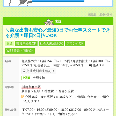
掲載日：2026.08.04
未読
＼急な出費も安心／最短3日でお仕事スタートでき
る介護＊即日×日払いOK
派遣
職種未経験OK
社会人未経験OK
ブランクOK
WEB登録・面接OK
無資格の方：時給1540円～1925円 / 介護福祉士：時給1800円～
給与
2250円 / 初任者以上：時給1640円～2050円 ■日払いOK ■
日収例：1万2320円（時給1540円×8h）
交通費別途支給あり
全額支給
交通費
川崎市麻生区
勤務地
新百合ケ丘駅
/
柿生駅
/
百合ケ丘駅
/
…
介護施設 ★自宅近くの施設など、ご希望に合わせてご紹介
いたします！
(1)07:00～16:00 (2)09:00～18:00 (3)17:00～09:00 ※ 上記は一
勤務時間
例です！その他シフトもご相談ください！