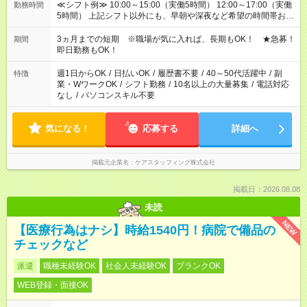
≪シフト例≫ 10:00～15:00（実働5時間） 12:00～17:00（実働
勤務時間
5時間） 上記シフト以外にも、早朝や深夜など希望の時間帯お聞
かせください！ 事前に担当からヒアリングもしますので、ご安
心ください！
3ヵ月までの短期 ※職場が気に入れば、長期もOK！ ★急募！
期間
即日勤務もOK！
週1日からOK
/
日払いOK
/
履歴書不要
/
40～50代活躍中
/
副
特徴
業・WワークOK
/
シフト勤務
/
10名以上の大量募集
/
電話対応
なし
/
パソコンスキル不要
気になる！
応募する
詳細へ
掲載元企業名
ケアスタッフィング株式会社
掲載日：2026.08.08
未読
NEW
【医療行為はナシ】時給1540円！病院で備品の
チェックなど
派遣
職種未経験OK
社会人未経験OK
ブランクOK
WEB登録・面接OK