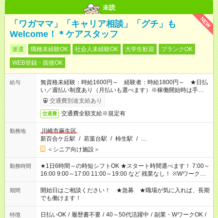
未読
NEW
「ワガママ」「キャリア相談」「グチ」も
Welcome！＊ケアスタッフ
派遣
職種未経験OK
社会人未経験OK
大学生歓迎
ブランクOK
WEB登録・面接OK
無資格未経験：時給1600円～ 経験者：時給1800円～ ★日払
給与
い／週払い制度あり（月払いも選べます）※稼働開始時は手続き
完了次第のお支払いとなります。
交通費別途支給あり
交通費全額支給※規定有
交通費
川崎市麻生区
勤務地
新百合ケ丘駅
/
若葉台駅
/
柿生駅
/
…
＜シニア向け施設＞
★1日6時間～の時短シフトOK ★スタート時間選べます！ 7:00～
勤務時間
16:00 9:00～17:00 11:00～19:00 など 残業なし！ ※Wワークの
場合、他のお仕事と合わせ週40時間超の就業はご案内できませ
ん ※法令に基づき、週20時間以上勤務は社会保険への加入対象
開始日はご相談ください！ ★急募 ★職場が気に入れば、長期
期間
となります ※労働者派遣法（日雇い派遣の原則禁止）により、
でも働けます！
短時間・短期間の就業はご案内が難しい場合があります
日払いOK
/
履歴書不要
/
40～50代活躍中
/
副業・WワークOK
/
特徴