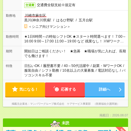
交通費全額支給※規定有
交通費
川崎市麻生区
勤務地
黒川(神奈川県)駅
/
はるひ野駅
/
五月台駅
＜シニア向けマンション＞
★1日6時間～の時短シフトOK ★スタート時間選べます！ 7:00～
勤務時間
16:00 9:00～17:00 11:00～19:00 など 残業なし！ ※Wワークの
場合、他のお仕事と合わせ週40時間超の就業はご案内できませ
ん ※法令に基づき、週20時間以上勤務は社会保険への加入対象
開始日はご相談ください！ ★急募 ★職場が気に入れば、長期
期間
となります ※労働者派遣法（日雇い派遣の原則禁止）により、
でも働けます！
短時間・短期間の就業はご案内が難しい場合があります
日払いOK
/
履歴書不要
/
40～50代活躍中
/
副業・WワークOK
/
特徴
服装自由
/
シフト勤務
/
10名以上の大量募集
/
電話対応なし
/
パ
ソコンスキル不要
気になる！
応募する
詳細へ
掲載元企業名
マンパワーグループ株式会社 ケアサービス事業部 （医療福祉介護関連）
掲載日：2026.08.07
未読