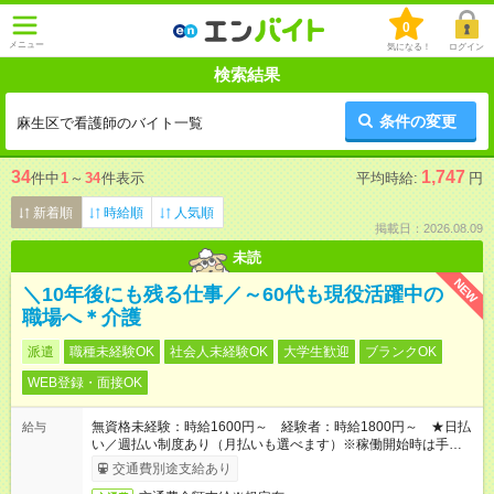
0
メニュー
気になる！
ログイン
検索結果
条件の変更
麻生区で看護師のバイト一覧
34
1,747
件中
1
～
34
件表示
平均時給:
円
新着順
時給順
人気順
掲載日：2026.08.09
未読
NEW
＼10年後にも残る仕事／～60代も現役活躍中の
職場へ＊介護
派遣
職種未経験OK
社会人未経験OK
大学生歓迎
ブランクOK
WEB登録・面接OK
無資格未経験：時給1600円～ 経験者：時給1800円～ ★日払
給与
い／週払い制度あり（月払いも選べます）※稼働開始時は手続き
完了次第のお支払いとなります。
交通費別途支給あり