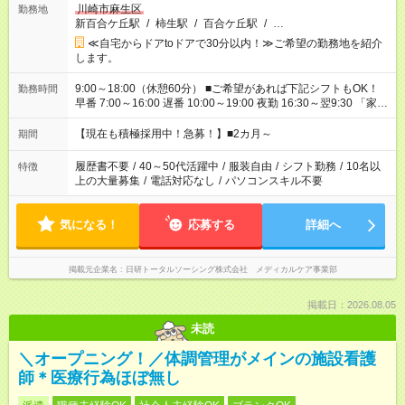
川崎市麻生区
勤務地
新百合ケ丘駅
/
柿生駅
/
百合ケ丘駅
/
…
≪自宅からドアtoドアで30分以内！≫ご希望の勤務地を紹介
します。
9:00～18:00（休憩60分） ■ご希望があれば下記シフトもOK！
勤務時間
早番 7:00～16:00 遅番 10:00～19:00 夜勤 16:30～翌9:30 「家族
と休みを合わせたい」 「余裕を持って夕飯の準備がしたい」
「できれば残業はしたくない」 など、ご希望を教えてください
【現在も積極採用中！急募！】■2カ月～
期間
ね。 ※Wワーク希望の方へ 今ご覧のお仕事で希望する勤務時間
と、もう1つのお仕事の勤務時間が 合計で週40時間を超える場
履歴書不要
/
40～50代活躍中
/
服装自由
/
シフト勤務
/
10名以
特徴
合は応募できません。
上の大量募集
/
電話対応なし
/
パソコンスキル不要
気になる！
応募する
詳細へ
掲載元企業名
日研トータルソーシング株式会社 メディカルケア事業部
掲載日：2026.08.05
未読
＼オープニング！／体調管理がメインの施設看護
師＊医療行為ほぼ無し