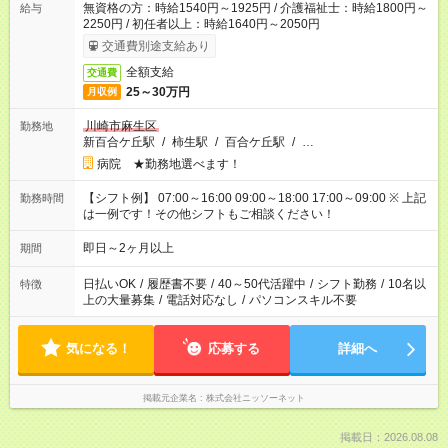
無資格の方：時給1540円～1925円 / 介護福祉士：時給1800円～
給与
2250円 / 初任者以上：時給1640円～2050円
交通費別途支給あり
全額支給
交通費
25～30万円
月収例
川崎市麻生区
勤務地
新百合ケ丘駅
/
柿生駅
/
百合ケ丘駅
/
…
病院 ★勤務地選べます！
【シフト例】 07:00～16:00 09:00～18:00 17:00～09:00 ※ 上記
勤務時間
は一例です！その他シフトもご相談ください！
即日～2ヶ月以上
期間
日払いOK
/
履歴書不要
/
40～50代活躍中
/
シフト勤務
/
10名以
特徴
上の大量募集
/
電話対応なし
/
パソコンスキル不要
気になる！
応募する
詳細へ
掲載元企業名
株式会社ニッソーネット
掲載日：2026.08.08