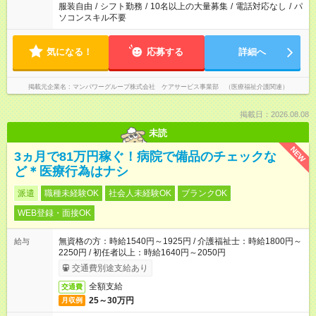
服装自由
/
シフト勤務
/
10名以上の大量募集
/
電話対応なし
/
パ
ソコンスキル不要
気になる！
応募する
詳細へ
掲載元企業名
マンパワーグループ株式会社 ケアサービス事業部 （医療福祉介護関連）
掲載日：2026.08.08
未読
NEW
3ヵ月で81万円稼ぐ！病院で備品のチェックな
ど＊医療行為はナシ
派遣
職種未経験OK
社会人未経験OK
ブランクOK
WEB登録・面接OK
無資格の方：時給1540円～1925円 / 介護福祉士：時給1800円～
給与
2250円 / 初任者以上：時給1640円～2050円
交通費別途支給あり
全額支給
交通費
25～30万円
月収例