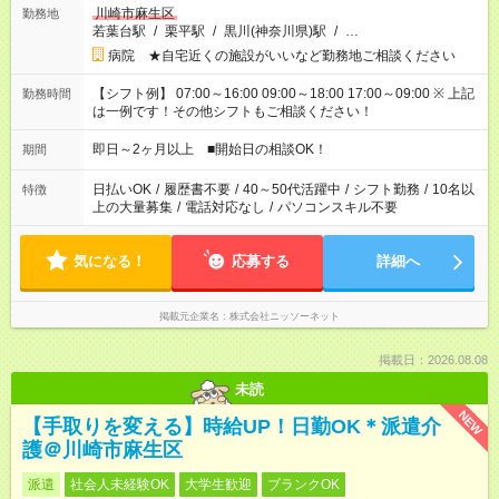
川崎市麻生区
勤務地
若葉台駅
/
栗平駅
/
黒川(神奈川県)駅
/
…
病院 ★自宅近くの施設がいいなど勤務地ご相談ください
【シフト例】 07:00～16:00 09:00～18:00 17:00～09:00 ※ 上記
勤務時間
は一例です！その他シフトもご相談ください！
即日～2ヶ月以上 ■開始日の相談OK！
期間
日払いOK
/
履歴書不要
/
40～50代活躍中
/
シフト勤務
/
10名以
特徴
上の大量募集
/
電話対応なし
/
パソコンスキル不要
気になる！
応募する
詳細へ
掲載元企業名
株式会社ニッソーネット
掲載日：2026.08.08
未読
NEW
【手取りを変える】時給UP！日勤OK＊派遣介
護＠川崎市麻生区
派遣
社会人未経験OK
大学生歓迎
ブランクOK