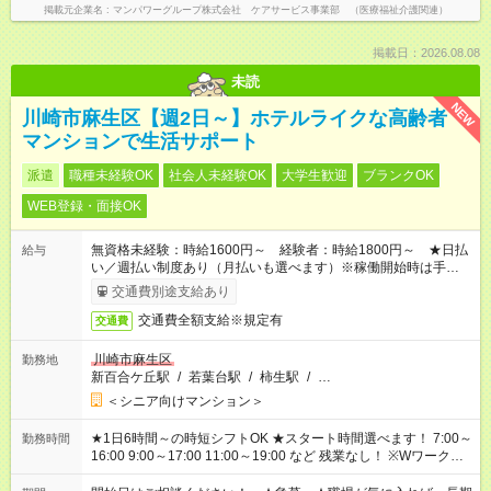
掲載元企業名
マンパワーグループ株式会社 ケアサービス事業部 （医療福祉介護関連）
掲載日：2026.08.08
未読
NEW
川崎市麻生区【週2日～】ホテルライクな高齢者
マンションで生活サポート
派遣
職種未経験OK
社会人未経験OK
大学生歓迎
ブランクOK
WEB登録・面接OK
無資格未経験：時給1600円～ 経験者：時給1800円～ ★日払
給与
い／週払い制度あり（月払いも選べます）※稼働開始時は手続き
完了次第のお支払いとなります。
交通費別途支給あり
交通費全額支給※規定有
交通費
川崎市麻生区
勤務地
新百合ケ丘駅
/
若葉台駅
/
柿生駅
/
…
＜シニア向けマンション＞
★1日6時間～の時短シフトOK ★スタート時間選べます！ 7:00～
勤務時間
16:00 9:00～17:00 11:00～19:00 など 残業なし！ ※Wワークの
場合、他のお仕事と合わせ週40時間超の就業はご案内できませ