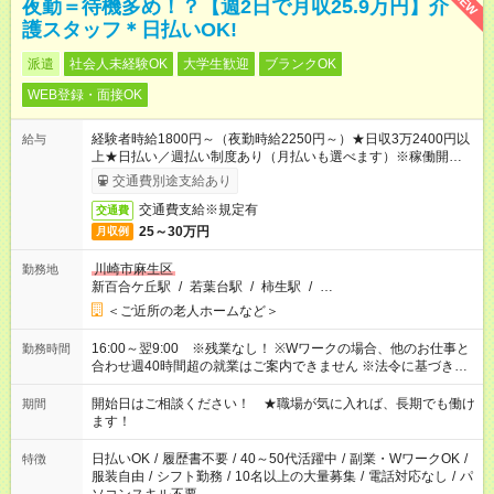
NEW
夜勤＝待機多め！？【週2日で月収25.9万円】介
護スタッフ＊日払いOK!
派遣
社会人未経験OK
大学生歓迎
ブランクOK
WEB登録・面接OK
経験者時給1800円～（夜勤時給2250円～）★日収3万2400円以
給与
上★日払い／週払い制度あり（月払いも選べます）※稼働開始時
は手続き完了次第のお支払いとなります。
交通費別途支給あり
交通費支給※規定有
交通費
25～30万円
月収例
川崎市麻生区
勤務地
新百合ケ丘駅
/
若葉台駅
/
柿生駅
/
…
＜ご近所の老人ホームなど＞
16:00～翌9:00 ※残業なし！ ※Wワークの場合、他のお仕事と
勤務時間
合わせ週40時間超の就業はご案内できません ※法令に基づき、
週20時間以上勤務は社会保険への加入対象となります ※労働者
派遣法（日雇い派遣の原則禁止）により、短時間・短期間の就
開始日はご相談ください！ ★職場が気に入れば、長期でも働け
期間
業はご案内が難しい場合があります
ます！
日払いOK
/
履歴書不要
/
40～50代活躍中
/
副業・WワークOK
/
特徴
服装自由
/
シフト勤務
/
10名以上の大量募集
/
電話対応なし
/
パ