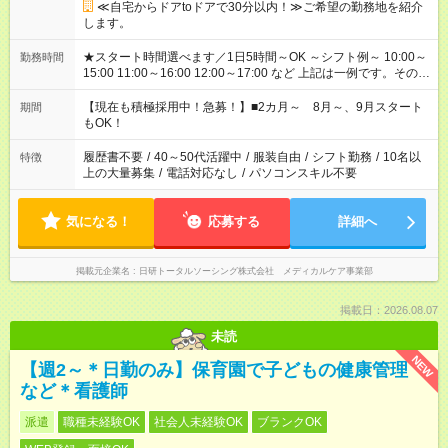
≪自宅からドアtoドアで30分以内！≫ご希望の勤務地を紹介
します。
★スタート時間選べます／1日5時間～OK ～シフト例～ 10:00～
勤務時間
15:00 11:00～16:00 12:00～17:00 など 上記は一例です。その他
シフトもご相談ください。 ※Wワークの場合当社と合わせて法
定労働時間が週40時間を超えなければOKです。
【現在も積極採用中！急募！】■2カ月～ 8月～、9月スタート
期間
もOK！
履歴書不要
/
40～50代活躍中
/
服装自由
/
シフト勤務
/
10名以
特徴
上の大量募集
/
電話対応なし
/
パソコンスキル不要
気になる！
応募する
詳細へ
掲載元企業名
日研トータルソーシング株式会社 メディカルケア事業部
掲載日：2026.08.07
未読
NEW
【週2～＊日勤のみ】保育園で子どもの健康管理
など＊看護師
派遣
職種未経験OK
社会人未経験OK
ブランクOK