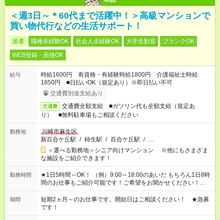
＜週3日～＊60代まで活躍中！＞高級マンションで
買い物代行などの生活サポート！
派遣
職種未経験OK
社会人未経験OK
大学生歓迎
ブランクOK
WEB登録・面接OK
時給1600円 有資格・有経験時給1800円 介護福祉士時給
給与
1850円 ■日払いOK（規定あり）※即日払い不可
交通費別途支給あり
交通費全額支給 ■ガソリン代も全額支給（規定あ
交通費
り） ■無料駐車場もご相談ください
川崎市麻生区
勤務地
新百合ケ丘駅
/
柿生駅
/
百合ケ丘駅
/
…
＜選べる勤務地＞シニア向けマンション ※他にもさまざま
な施設をご紹介できます！
★1日5時間～OK！ （例）9:00～18:00のあいだ もちろん1日8時
勤務時間
間のお仕事もご紹介可能です！ご希望をお聞かせください！★家
庭の都合でお休みが必要な場合も遠慮なくご相談ください。 ※
週最低15時間以上の勤務が必要です
短期2ヵ月～のお仕事です。開始日はご相談ください！ ★急募
期間
です！