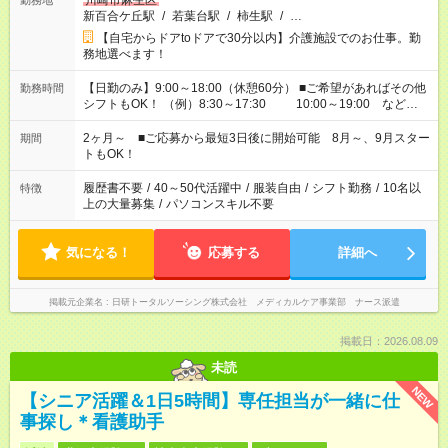
川崎市麻生区
勤務地
新百合ケ丘駅
/
若葉台駅
/
柿生駅
/
…
【自宅からドアtoドアで30分以内】介護施設でのお仕事。勤
務地選べます！
【日勤のみ】9:00～18:00（休憩60分） ■ご希望があればその他
勤務時間
シフトもOK！ （例）8:30～17:30 10:00～19:00 など
「家族とお休みを合わせたい」 「余裕を持って夕飯の準備がし
たい」 「できれば残業はしたくない」 など、ご希望があれば教
2ヶ月～ ■ご応募から最短3日後に開始可能 8月～、9月スター
期間
えてくださいね。 ※Wワーク希望の方へ 今ご覧のお仕事で希望
トもOK！
する勤務時間と、もう1つのお仕事の勤務時間。 合計で週40時
間を超える場合は応募できません
履歴書不要
/
40～50代活躍中
/
服装自由
/
シフト勤務
/
10名以
特徴
上の大量募集
/
パソコンスキル不要
気になる！
応募する
詳細へ
掲載元企業名
日研トータルソーシング株式会社 メディカルケア事業部 ナース派遣
掲載日：2026.08.09
未読
NEW
【シニア活躍＆1日5時間】専任担当が一緒に仕
事探し＊看護助手