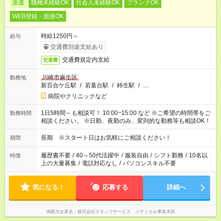
派遣
職種未経験OK
社会人未経験OK
ブランクOK
WEB登録・面接OK
時給1250円～
給与
交通費別途支給あり
交通費規定内支給
交通費
川崎市麻生区
勤務地
新百合ケ丘駅
/
若葉台駅
/
柿生駅
/
…
病院やクリニックなど
1日5時間～も相談可！ 10:00~15:00 など ※ご希望の時間帯をご
勤務時間
相談ください。 ※日勤、夜勤のみ、変則的な勤務等も相談OK！
長期 ※スタート日はお気軽にご相談ください！
期間
履歴書不要
/
40～50代活躍中
/
服装自由
/
シフト勤務
/
10名以
特徴
上の大量募集
/
電話対応なし
/
パソコンスキル不要
気になる！
応募する
詳細へ
掲載元企業名
株式会社スタッフサービス メディカル事業本部