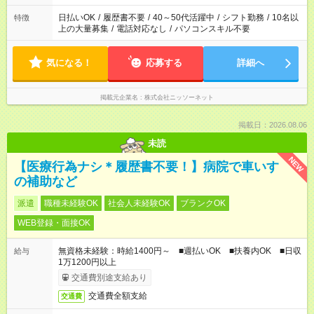
日払いOK
/
履歴書不要
/
40～50代活躍中
/
シフト勤務
/
10名以
特徴
上の大量募集
/
電話対応なし
/
パソコンスキル不要
気になる！
応募する
詳細へ
掲載元企業名
株式会社ニッソーネット
掲載日：2026.08.06
未読
NEW
【医療行為ナシ＊履歴書不要！】病院で車いす
の補助など
派遣
職種未経験OK
社会人未経験OK
ブランクOK
WEB登録・面接OK
無資格未経験：時給1400円～ ■週払いOK ■扶養内OK ■日収
給与
1万1200円以上
交通費別途支給あり
交通費全額支給
交通費