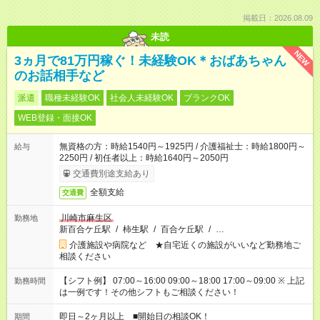
掲載日：2026.08.09
未読
NEW
3ヵ月で81万円稼ぐ！未経験OK＊おばあちゃん
のお話相手など
派遣
職種未経験OK
社会人未経験OK
ブランクOK
WEB登録・面接OK
無資格の方：時給1540円～1925円 / 介護福祉士：時給1800円～
給与
2250円 / 初任者以上：時給1640円～2050円
交通費別途支給あり
全額支給
交通費
川崎市麻生区
勤務地
新百合ケ丘駅
/
柿生駅
/
百合ケ丘駅
/
…
介護施設や病院など ★自宅近くの施設がいいなど勤務地ご
相談ください
【シフト例】 07:00～16:00 09:00～18:00 17:00～09:00 ※ 上記
勤務時間
は一例です！その他シフトもご相談ください！
即日～2ヶ月以上 ■開始日の相談OK！
期間