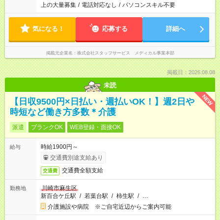
上の大量募集
/
電話対応なし
/
パソコンスキル不要
気になる！
応募する
詳細へ
掲載元企業名
株式会社スタッフサービス メディカル事業本部
掲載日：2026.08.08
未読
NEW
【日収9500円×日払い・週払いOK！】週2日や
時短など働き方多数＊介護
派遣
ブランクOK
WEB登録・面接OK
時給1900円～
給与
交通費別途支給あり
交通費全額支給
交通費
川崎市麻生区
勤務地
新百合ケ丘駅
/
若葉台駅
/
柿生駅
/
…
介護施設や病院 ※ご自宅近辺からご案内可能