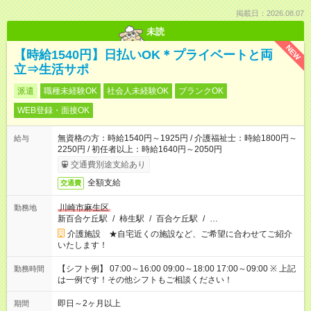
掲載日：2026.08.07
未読
NEW
【時給1540円】日払いOK＊プライベートと両
立⇒生活サポ
派遣
職種未経験OK
社会人未経験OK
ブランクOK
WEB登録・面接OK
無資格の方：時給1540円～1925円 / 介護福祉士：時給1800円～
給与
2250円 / 初任者以上：時給1640円～2050円
交通費別途支給あり
全額支給
交通費
川崎市麻生区
勤務地
新百合ケ丘駅
/
柿生駅
/
百合ケ丘駅
/
…
介護施設 ★自宅近くの施設など、ご希望に合わせてご紹介
いたします！
【シフト例】 07:00～16:00 09:00～18:00 17:00～09:00 ※ 上記
勤務時間
は一例です！その他シフトもご相談ください！
即日～2ヶ月以上
期間