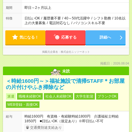
即日～2ヶ月以上
期間
日払いOK
/
履歴書不要
/
40～50代活躍中
/
シフト勤務
/
10名以
特徴
上の大量募集
/
電話対応なし
/
パソコンスキル不要
気になる！
応募する
詳細へ
掲載元企業名
株式会社ニッソーネット
掲載日：2026.08.04
未読
＜時給1600円～＞福祉施設で清掃STAFF＊お部屋
の片付けやふき掃除など
派遣
職種未経験OK
社会人未経験OK
大学生歓迎
ブランクOK
WEB登録・面接OK
時給1600円 有資格・有経験時給1800円 介護福祉士時給
給与
1850円 ■日払いOK（規定あり）※即日払い不可
交通費別途支給あり