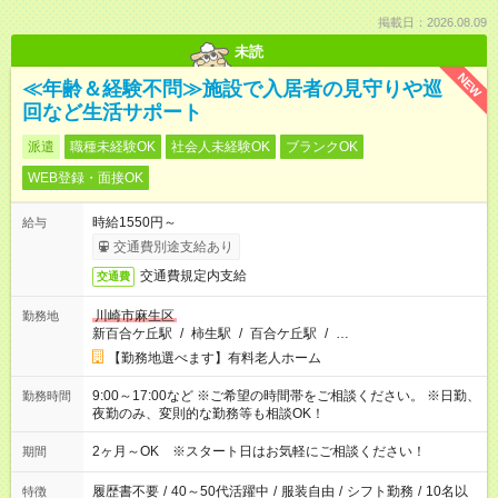
掲載日：2026.08.09
未読
NEW
≪年齢＆経験不問≫施設で入居者の見守りや巡
回など生活サポート
派遣
職種未経験OK
社会人未経験OK
ブランクOK
WEB登録・面接OK
時給1550円～
給与
交通費別途支給あり
交通費規定内支給
交通費
川崎市麻生区
勤務地
新百合ケ丘駅
/
柿生駅
/
百合ケ丘駅
/
…
【勤務地選べます】有料老人ホーム
9:00～17:00など ※ご希望の時間帯をご相談ください。 ※日勤、
勤務時間
夜勤のみ、変則的な勤務等も相談OK！
2ヶ月～OK ※スタート日はお気軽にご相談ください！
期間
履歴書不要
/
40～50代活躍中
/
服装自由
/
シフト勤務
/
10名以
特徴