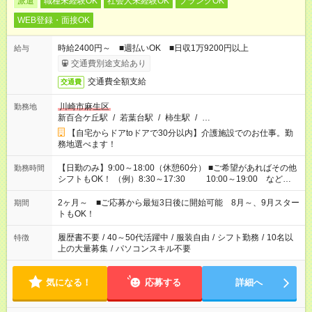
派遣
職種未経験OK
社会人未経験OK
ブランクOK
WEB登録・面接OK
時給2400円～ ■週払いOK ■日収1万9200円以上
給与
交通費別途支給あり
交通費全額支給
交通費
川崎市麻生区
勤務地
新百合ケ丘駅
/
若葉台駅
/
柿生駅
/
…
【自宅からドアtoドアで30分以内】介護施設でのお仕事。勤
務地選べます！
【日勤のみ】9:00～18:00（休憩60分） ■ご希望があればその他
勤務時間
シフトもOK！ （例）8:30～17:30 10:00～19:00 など
「家族とお休みを合わせたい」 「できれば残業はしたくない」
など、あなたのご希望に沿ったお仕事をご紹介します！ ※Wワ
2ヶ月～ ■ご応募から最短3日後に開始可能 8月～、9月スター
期間
ーク希望の方へ 今ご覧のお仕事で希望する勤務時間と、もう1つ
トもOK！
のお仕事の勤務時間。 合計で週40時間を超える場合は応募でき
ません
履歴書不要
/
40～50代活躍中
/
服装自由
/
シフト勤務
/
10名以
特徴
上の大量募集
/
パソコンスキル不要
気になる！
応募する
詳細へ