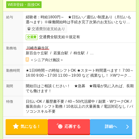
WEB登録・面接OK
経験者：時給1800円～ ★日払い／週払い制度あり（月払いも
給与
選べます）※稼働開始時は手続き完了次第のお支払いとなりま
す。
交通費別途支給あり
交通費全額支給※規定有
交通費
川崎市麻生区
勤務地
新百合ケ丘駅
/
若葉台駅
/
柿生駅
/
…
＜シニア向け施設＞
★1日6時間～の時短シフトOK ★スタート時間選べます！ 7:00～
勤務時間
16:00 9:00～17:00 11:00～19:00 など 残業なし！ ※Wワークの
場合、他のお仕事と合わせ週40時間超の就業はご案内できませ
ん ※法令に基づき、週20時間以上勤務は社会保険への加入対象
開始日はご相談ください！ ★急募 ★職場が気に入れば、長期
期間
となります ※労働者派遣法（日雇い派遣の原則禁止）により、
でも働けます！
短時間・短期間の就業はご案内が難しい場合があります
日払いOK
/
履歴書不要
/
40～50代活躍中
/
副業・WワークOK
/
特徴
服装自由
/
シフト勤務
/
10名以上の大量募集
/
電話対応なし
/
パ
ソコンスキル不要
気になる！
応募する
詳細へ