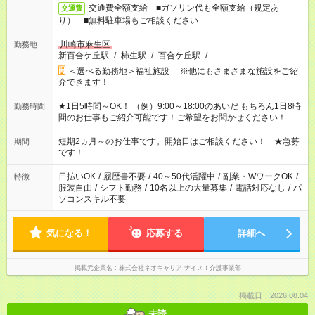
交通費全額支給 ■ガソリン代も全額支給（規定あ
交通費
り） ■無料駐車場もご相談ください
川崎市麻生区
勤務地
新百合ケ丘駅
/
柿生駅
/
百合ケ丘駅
/
…
＜選べる勤務地＞福祉施設 ※他にもさまざまな施設をご紹
介できます！
★1日5時間～OK！ （例）9:00～18:00のあいだ もちろん1日8時
勤務時間
間のお仕事もご紹介可能です！ご希望をお聞かせください！ ★
家庭の都合でお休みが必要な場合も遠慮なくご相談ください。
※週最低15時間以上の勤務が必要です
短期2ヵ月～のお仕事です。開始日はご相談ください！ ★急募
期間
です！
日払いOK
/
履歴書不要
/
40～50代活躍中
/
副業・WワークOK
/
特徴
服装自由
/
シフト勤務
/
10名以上の大量募集
/
電話対応なし
/
パ
ソコンスキル不要
気になる！
応募する
詳細へ
掲載元企業名
株式会社ネオキャリア ナイス！介護事業部
掲載日：2026.08.04
未読