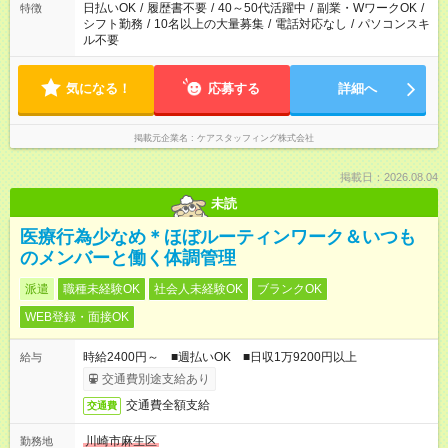
日払いOK
/
履歴書不要
/
40～50代活躍中
/
副業・WワークOK
/
特徴
シフト勤務
/
10名以上の大量募集
/
電話対応なし
/
パソコンスキ
ル不要
気になる！
応募する
詳細へ
掲載元企業名
ケアスタッフィング株式会社
掲載日：2026.08.04
未読
医療行為少なめ＊ほぼルーティンワーク＆いつも
のメンバーと働く体調管理
派遣
職種未経験OK
社会人未経験OK
ブランクOK
WEB登録・面接OK
時給2400円～ ■週払いOK ■日収1万9200円以上
給与
交通費別途支給あり
交通費全額支給
交通費
川崎市麻生区
勤務地