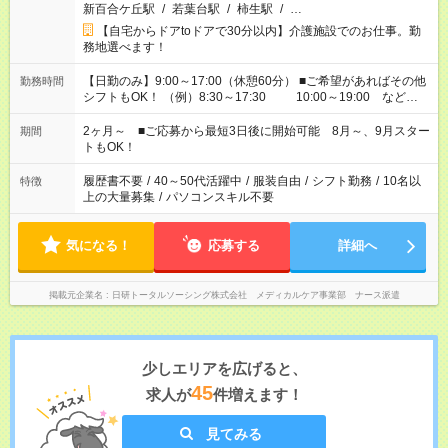
新百合ケ丘駅
/
若葉台駅
/
柿生駅
/
…
【自宅からドアtoドアで30分以内】介護施設でのお仕事。勤
務地選べます！
【日勤のみ】9:00～17:00（休憩60分） ■ご希望があればその他
勤務時間
シフトもOK！ （例）8:30～17:30 10:00～19:00 など
「家族とお休みを合わせたい」 「できれば残業はしたくない」
など、あなたのご希望に沿ったお仕事をご紹介します！ ※Wワ
2ヶ月～ ■ご応募から最短3日後に開始可能 8月～、9月スター
期間
ーク希望の方へ 今ご覧のお仕事で希望する勤務時間と、もう1つ
トもOK！
のお仕事の勤務時間。 合計で週40時間を超える場合は応募でき
ません
履歴書不要
/
40～50代活躍中
/
服装自由
/
シフト勤務
/
10名以
特徴
上の大量募集
/
パソコンスキル不要
気になる！
応募する
詳細へ
掲載元企業名
日研トータルソーシング株式会社 メディカルケア事業部 ナース派遣
少しエリアを広げると、
45
求人が
件増えます！
見てみる