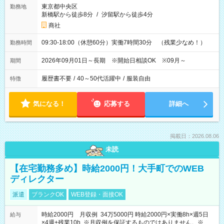
東京都中央区
勤務地
新橋駅から徒歩8分
/
汐留駅から徒歩4分
商社
09:30-18:00（休憩60分）実働7時間30分 （残業少なめ！）
勤務時間
2026年09月01日～長期 ※開始日相談OK ※09月～
期間
履歴書不要
/
40～50代活躍中
/
服装自由
特徴
気になる！
応募する
詳細へ
掲載日：2026.08.06
未読
【在宅勤務多め】時給2000円！大手町でのWEB
ディレクター
派遣
ブランクOK
WEB登録・面接OK
時給2000円 月収例 34万5000円 時給2000円×実働8h×週5日
給与
×4週+残業10h ※月収例を保証するものではありません。※給与