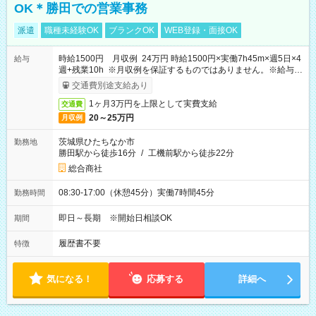
OK＊勝田での営業事務
派遣
職種未経験OK
ブランクOK
WEB登録・面接OK
時給1500円 月収例 24万円 時給1500円×実働7h45m×週5日×4
給与
週+残業10h ※月収例を保証するものではありません。※給与即
受取りサービス利用可（利用条件有）
交通費別途支給あり
1ヶ月3万円を上限として実費支給
交通費
20～25万円
月収例
茨城県ひたちなか市
勤務地
勝田駅から徒歩16分
/
工機前駅から徒歩22分
総合商社
08:30-17:00（休憩45分）実働7時間45分
勤務時間
即日～長期 ※開始日相談OK
期間
履歴書不要
特徴
気になる！
応募する
詳細へ