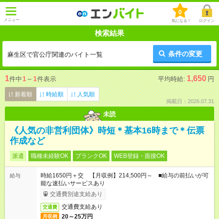
0
メニュー
気になる！
ログイン
検索結果
条件の変更
麻生区で官公庁関連のバイト一覧
1
1,650
件中
1
～
1
件表示
平均時給:
円
新着順
時給順
人気順
掲載日：2026.07.31
未読
《人気の非営利団体》時短＊基本16時まで＊伝票
作成など
派遣
職種未経験OK
ブランクOK
WEB登録・面接OK
時給1650円＋交 【月収例】214,500円～ ■給与の前払いが可
給与
能な速払いサービスあり
交通費別途支給あり
交通費支給あり
交通費
20～25万円
月収例