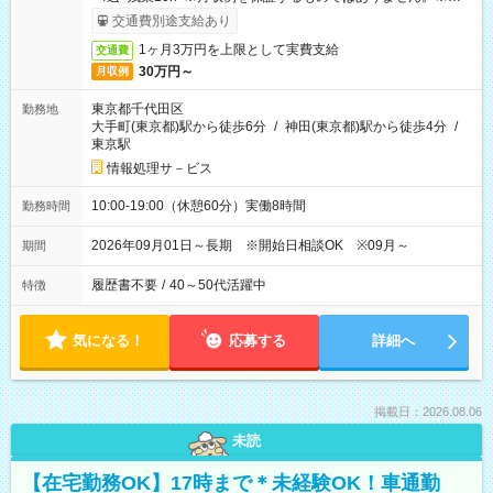
即受取りサービス利用可（利用条件有）
交通費別途支給あり
1ヶ月3万円を上限として実費支給
交通費
30万円～
月収例
東京都千代田区
勤務地
大手町(東京都)駅から徒歩6分
/
神田(東京都)駅から徒歩4分
/
東京駅
情報処理サ－ビス
10:00-19:00（休憩60分）実働8時間
勤務時間
2026年09月01日～長期 ※開始日相談OK ※09月～
期間
履歴書不要
/
40～50代活躍中
特徴
気になる！
応募する
詳細へ
掲載日：2026.08.06
未読
【在宅勤務OK】17時まで＊未経験OK！車通勤