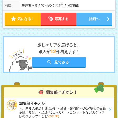
履歴書不要
/
40～50代活躍中
/
服装自由
特徴
気になる！
応募する
詳細へ
少しエリアを広げると、
12
求人が
件増えます！
見てみる
編集部イチオシ
＜ホテルの備品を運ぶだけ＞単発・短時間～OK／安心の日給
保障＊夜勤、＜単発＊1日～OK！＞コンサートなどのグッズ
販売スタッフ＊など
(8/6UP!)