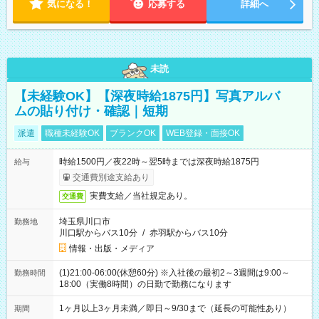
気になる！
応募する
詳細へ
未読
【未経験OK】【深夜時給1875円】写真アルバ
ムの貼り付け・確認｜短期
派遣
職種未経験OK
ブランクOK
WEB登録・面接OK
時給1500円／夜22時～翌5時までは深夜時給1875円
給与
交通費別途支給あり
実費支給／当社規定あり。
交通費
埼玉県川口市
勤務地
川口駅からバス10分
/
赤羽駅からバス10分
情報・出版・メディア
(1)21:00-06:00(休憩60分) ※入社後の最初2～3週間は9:00～
勤務時間
18:00（実働8時間）の日勤で勤務になります
1ヶ月以上3ヶ月未満／即日～9/30まで（延長の可能性あり）
期間