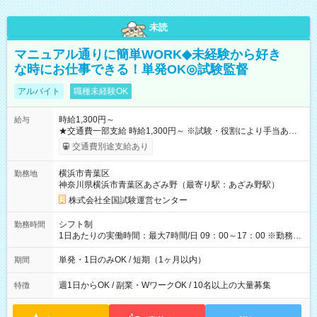
未読
マニュアル通りに簡単WORK◆未経験から好き
な時にお仕事できる！単発OK◎試験監督
アルバイト
職種未経験OK
時給1,300円～
給与
★交通費一部支給 時給1,300円～ ※試験・役割により手当あり
※勤務回数により昇給あり 【即給（前払い）オプションあ
交通費別途支給あり
り！】 希望される場合、勤務から1週間ほどで給与の一部を受け
取れます。 ※手数料418円がかかります。 【過去試験日の収入
横浜市青葉区
勤務地
例】 ・河合塾模擬試験 8:30～17:30（休憩1時間） 時給1,300円
神奈川県横浜市青葉区あざみ野（最寄り駅：あざみ野駅）
×8時間＝日収10,400円＋交通費 ※当日の役割により時給＋100
円の場合あり ・国家試験 7:00～13:30（休憩なし） 時給1,300
株式会社全国試験運営センター
円（役割手当＋100円）×6時間＝日収8,400円＋交通費 【試用期
間】試用期間なし
シフト制
勤務時間
1日あたりの実働時間：最大7時間/日 09：00～17：00 ※勤務時
間は 試験により異なります。
単発・1日のみOK / 短期（1ヶ月以内）
期間
週1日からOK / 副業・WワークOK / 10名以上の大量募集
特徴