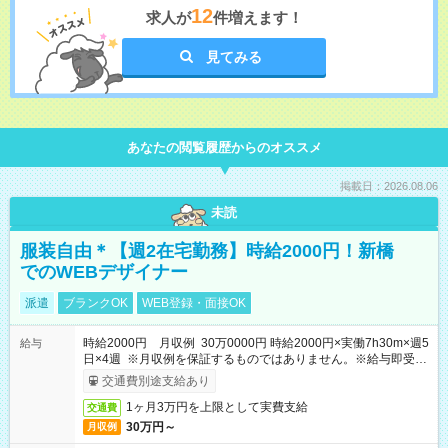
12
求人が
件増えます！
見てみる
あなたの閲覧履歴からのオススメ
掲載日：2026.08.06
未読
服装自由＊【週2在宅勤務】時給2000円！新橋
でのWEBデザイナー
派遣
ブランクOK
WEB登録・面接OK
時給2000円 月収例 30万0000円 時給2000円×実働7h30m×週5
給与
日×4週 ※月収例を保証するものではありません。※給与即受取
りサービス利用可（利用条件有）
交通費別途支給あり
1ヶ月3万円を上限として実費支給
交通費
30万円～
月収例