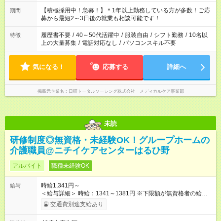
い」 「余裕を持って夕飯の準備がしたい」 「できれば残業はし
たくない」 など、ご希望を教えてくださいね。 ※Wワーク希望
【積極採用中！急募！】＊1年以上勤務している方が多数！ご応
期間
の方へ 今ご覧のお仕事で希望する勤務時間と、もう1つのお仕事
募から最短2～3日後の就業も相談可能です！
の勤務時間。 合計で週40時間を超える場合は応募できません。
履歴書不要
/
40～50代活躍中
/
服装自由
/
シフト勤務
/
10名以
特徴
上の大量募集
/
電話対応なし
/
パソコンスキル不要
気になる！
応募する
詳細へ
掲載元企業名
日研トータルソーシング株式会社 メディカルケア事業部
未読
研修制度◎無資格・未経験OK！グループホームの
介護職員@ニチイケアセンターはるひ野
アルバイト
職種未経験OK
時給1,341円～
給与
＜給与詳細＞ 時給：1341～1381円 ※下限額が無資格者の給与
です。 【試用期間】試用期間あり 試用期間の長さ：3ヶ月 雇用
交通費別途支給あり
形態、給与は本採用時と同じです。