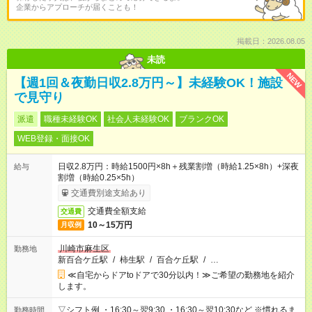
企業からアプローチが届くことも！
掲載日：2026.08.05
未読
NEW
【週1回＆夜勤日収2.8万円～】未経験OK！施設
で見守り
派遣
職種未経験OK
社会人未経験OK
ブランクOK
WEB登録・面接OK
日収2.8万円：時給1500円×8h＋残業割増（時給1.25×8h）+深夜
給与
割増（時給0.25×5h）
交通費別途支給あり
交通費全額支給
交通費
10～15万円
月収例
川崎市麻生区
勤務地
新百合ケ丘駅
/
柿生駅
/
百合ケ丘駅
/
…
≪自宅からドアtoドアで30分以内！≫ご希望の勤務地を紹介
します。
▽シフト例 ・16:30～翌9:30 ・16:30～翌10:30など ※慣れるま
勤務時間