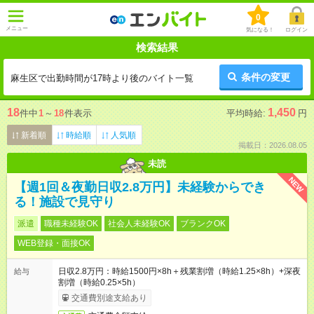
0
メニュー
気になる！
ログイン
検索結果
条件の変更
麻生区で出勤時間が17時より後のバイト一覧
18
1,450
件中
1
～
18
件表示
平均時給:
円
新着順
時給順
人気順
掲載日：2026.08.05
未読
NEW
【週1回＆夜勤日収2.8万円】未経験からでき
る！施設で見守り
派遣
職種未経験OK
社会人未経験OK
ブランクOK
WEB登録・面接OK
日収2.8万円：時給1500円×8h＋残業割増（時給1.25×8h）+深夜
給与
割増（時給0.25×5h）
交通費別途支給あり