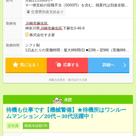
月給215,000円～
給与
※一律支給の役職手当（5000円）を含む。残業代は別途全額支
給。 ※深夜勤務手当は、残業時間等により変動します。 ※想定
交通費別途支給あり
月収27万円以上 ※最大4回昇給のチャンスあり ※賞与年2回支給
【試用期間】試用期間なし
川崎市麻生区
勤務地
神奈川県
川崎市麻生区
下麻生3-46-6
株式会社すき家
シフト制
勤務時間
1日あたりの実働時間：最大8時間/日 ■22時～翌9時（実働8時
間） ※上記はあくまでも一例です。店舗により、時間が前後す
る場合・残業がある場合があります。 ★0時～9時は必ず2名以上
気になる！
のシフトを組んでいます。 ★各店舗のサポートのために本社に
応募する
詳細へ
「24時間対応」の専門部署があります。
掲載元企業名
株式会社すき家
未読
待機も仕事です【機械警備】★待機所はワンルー
ムマンション／20代～30代活躍中！
正社員
職種未経験OK