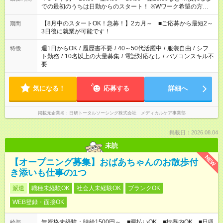
での最初のうちは日勤からのスタート！ ※Wワーク希望の方へ
今ご覧のお仕事で希望する勤務時間と、もう1つのお仕事の勤務
時間。 合計で週40時間を超える場合は応募できません。
【8月中のスタートOK！急募！】2カ月～ ■ご応募から最短2～
期間
3日後に就業が可能です！
週1日からOK
/
履歴書不要
/
40～50代活躍中
/
服装自由
/
シフ
特徴
ト勤務
/
10名以上の大量募集
/
電話対応なし
/
パソコンスキル不
要
気になる！
応募する
詳細へ
掲載元企業名
日研トータルソーシング株式会社 メディカルケア事業部
掲載日：2026.08.04
未読
NEW
【オープニング募集】おばあちゃんのお散歩付
き添いも仕事の1つ
派遣
職種未経験OK
社会人未経験OK
ブランクOK
WEB登録・面接OK
無資格未経験：時給1500円～ ■週払いOK ■扶養内OK ■日収
給与