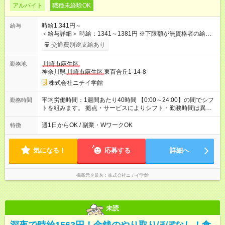
アルバイト
職種未経験OK
時給1,341円～
給与
＜給与詳細＞ 時給：1341～1381円 ※下限額が無資格者の給与
です。 【試用期間】試用期間あり 試用期間の長さ：3ヶ月 雇用
交通費別途支給あり
形態、給与は本採用時と同じです。
川崎市麻生区
勤務地
神奈川県
川崎市麻生区
東百合丘1-14-8
株式会社ニチイ学館
平均労働時間：1週間あたり40時間 【0:00～24:00】の間でシフ
勤務時間
トを組みます。 拠点・サービスによりシフト・勤務時間は異な
ります。 ＜シフト例＞ 早番：7:30～16:30 日勤：9:00～18:00
遅番：10:30～19:30 夜勤：16:30～翌9:30 ※上記は一例です。
週1日からOK / 副業・WワークOK
特徴
※勤務日数や時間帯はご相談ください。 平均労働時間：1週間あ
たり40時間 【0:00～24:00】の間でシフトを組みます。 拠点・
サービスによりシフト・勤務時間は異なります。 ＜シフト例＞
気になる！
応募する
詳細へ
早番：7:30～16:30 日勤：9:00～18:00 遅番：10:30～19:30 夜
勤：16:30～翌9:30 ※上記は一例です。 ※勤務日数や時間帯はご
相談ください。
掲載元企業名
株式会社ニチイ学館
未読