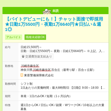
未読
【バイトデビューにも！】チャット面接で即採用
★日勤1万5500円・夜勤1万6640円★日払い＆週
1◎
アルバイト
職種未経験OK
日給15,500円～
給与
日勤：日給1万5500円～ 夜勤：日給1万6640円～ ※上記、入社
祝手当4000円含む(25勤務まで) ┗新任研修の終了から100日以内
交通費別途支給あり
┗規定あり ／ 経験や年齢を問わず、 頑張った方全員に支給され
ます！ ＼ ■日給保証あり！ お仕事が早く終わっても、 その日の
川崎市麻生区
勤務地
日給は全額支給！ ■月22日以上勤務すると… 日給1000円UP！ ■
神奈川県
川崎市麻生区
百合丘（最寄り駅：百合ヶ丘駅）
日払い・週払い・前払いOK！ 給与即時払いサービス『クリア
(CRIA)』で 最短当日にコンビニATMから 現金で給与を受け取れ
東亜警備保障株式会社
ます♪ ※稼働分・規定あり ■法定研修(7h×3日間)中も 手当をしっ
かり【3万円】支給！ ┗研修手当の一部(9，000円)は手渡しで支
シフト制
勤務時間
給 ┗昼食代も別途支給(500円×3日間） ┗研修期間中も交通費全額
1日あたりの実働時間：最大8時間/日 【日勤】9:00～18:00 【夜
支給 【試用期間】試用期間なし
勤】20:00～翌5:00 ・【日勤のみ】【夜勤のみ】もOK♪ ・自分
の都合に合わせて稼げます◎ ・シフトの申告は電話・メールで
単発・1日のみOK / 短期（1ヶ月以内）
期間
OK♪ ┗お仕事したい日を電話かメールで連絡！ ★週5勤務や、プ
ライベートの予定に 合わせて好きな時など、自由に働けます
週1日からOK / 日払いOK / 副業・WワークOK / 10名以上の大量
特徴
募集