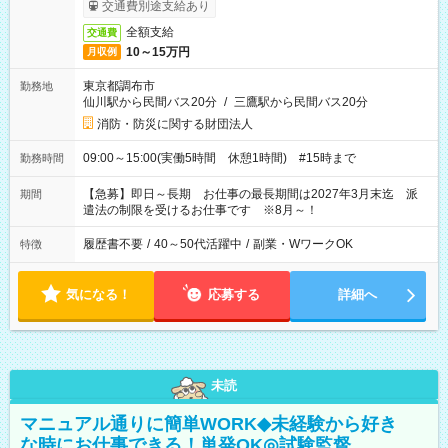
交通費別途支給あり
全額支給
交通費
10～15万円
月収例
東京都調布市
勤務地
仙川駅から民間バス20分
/
三鷹駅から民間バス20分
消防・防災に関する財団法人
09:00～15:00(実働5時間 休憩1時間) #15時まで
勤務時間
【急募】即日～長期 お仕事の最長期間は2027年3月末迄 派
期間
遣法の制限を受けるお仕事です ※8月～！
履歴書不要
/
40～50代活躍中
/
副業・WワークOK
特徴
気になる！
応募する
詳細へ
未読
マニュアル通りに簡単WORK◆未経験から好き
な時にお仕事できる！単発OK◎試験監督