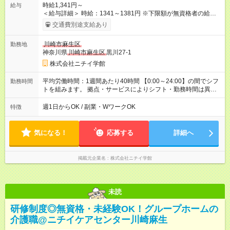
時給1,341円～
給与
＜給与詳細＞ 時給：1341～1381円 ※下限額が無資格者の給与
です。 【試用期間】試用期間あり 試用期間の長さ：3ヶ月 雇用
交通費別途支給あり
形態、給与は本採用時と同じです。
川崎市麻生区
勤務地
神奈川県
川崎市麻生区
黒川27-1
株式会社ニチイ学館
平均労働時間：1週間あたり40時間 【0:00～24:00】の間でシフ
勤務時間
トを組みます。 拠点・サービスによりシフト・勤務時間は異な
ります。 ＜シフト例＞ 早番：7:30～16:30 日勤：9:00～18:00
遅番：10:30～19:30 夜勤：16:30～翌9:30 ※上記は一例です。
週1日からOK / 副業・WワークOK
特徴
※勤務日数や時間帯はご相談ください。 平均労働時間：1週間あ
たり40時間 【0:00～24:00】の間でシフトを組みます。 拠点・
サービスによりシフト・勤務時間は異なります。 ＜シフト例＞
気になる！
応募する
詳細へ
早番：7:30～16:30 日勤：9:00～18:00 遅番：10:30～19:30 夜
勤：16:30～翌9:30 ※上記は一例です。 ※勤務日数や時間帯はご
相談ください。
掲載元企業名
株式会社ニチイ学館
未読
研修制度◎無資格・未経験OK！グループホームの
介護職@ニチイケアセンター川崎麻生