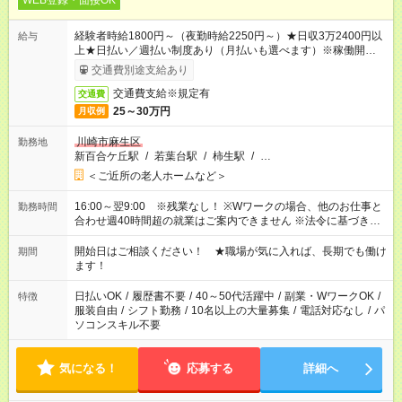
WEB登録・面接OK
経験者時給1800円～（夜勤時給2250円～）★日収3万2400円以
給与
上★日払い／週払い制度あり（月払いも選べます）※稼働開始時
は手続き完了次第のお支払いとなります。
交通費別途支給あり
交通費支給※規定有
交通費
25～30万円
月収例
川崎市麻生区
勤務地
新百合ケ丘駅
/
若葉台駅
/
柿生駅
/
…
＜ご近所の老人ホームなど＞
16:00～翌9:00 ※残業なし！ ※Wワークの場合、他のお仕事と
勤務時間
合わせ週40時間超の就業はご案内できません ※法令に基づき、
週20時間以上勤務は社会保険への加入対象となります ※労働者
派遣法（日雇い派遣の原則禁止）により、短時間・短期間の就
開始日はご相談ください！ ★職場が気に入れば、長期でも働け
期間
業はご案内が難しい場合があります
ます！
日払いOK
/
履歴書不要
/
40～50代活躍中
/
副業・WワークOK
/
特徴
服装自由
/
シフト勤務
/
10名以上の大量募集
/
電話対応なし
/
パ
ソコンスキル不要
気になる！
応募する
詳細へ