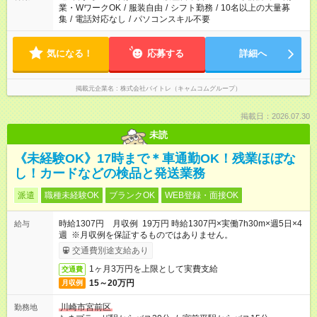
業・WワークOK
/
服装自由
/
シフト勤務
/
10名以上の大量募
集
/
電話対応なし
/
パソコンスキル不要
気になる！
応募する
詳細へ
掲載元企業名
株式会社バイトレ（キャムコムグループ）
掲載日：2026.07.30
未読
《未経験OK》17時まで＊車通勤OK！残業ほぼな
し！カードなどの検品と発送業務
派遣
職種未経験OK
ブランクOK
WEB登録・面接OK
時給1307円 月収例 19万円 時給1307円×実働7h30m×週5日×4
給与
週 ※月収例を保証するものではありません。
交通費別途支給あり
1ヶ月3万円を上限として実費支給
交通費
15～20万円
月収例
川崎市宮前区
勤務地