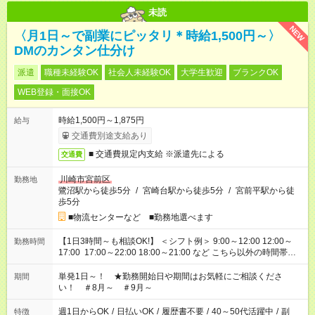
未読
NEW
〈月1日～で副業にピッタリ＊時給1,500円～〉
DMのカンタン仕分け
派遣
職種未経験OK
社会人未経験OK
大学生歓迎
ブランクOK
WEB登録・面接OK
時給1,500円～1,875円
給与
交通費別途支給あり
■ 交通費規定内支給 ※派遣先による
交通費
川崎市宮前区
勤務地
鷺沼駅から徒歩5分
/
宮崎台駅から徒歩5分
/
宮前平駅から徒
歩5分
■物流センターなど ■勤務地選べます
【1日3時間～も相談OK!】 ＜シフト例＞ 9:00～12:00 12:00～
勤務時間
17:00 17:00～22:00 18:00～21:00 など こちら以外の時間帯も
お気軽にご相談ください！
単発1日～！ ★勤務開始日や期間はお気軽にご相談くださ
期間
い！ ＃8月～ ＃9月～
週1日からOK
/
日払いOK
/
履歴書不要
/
40～50代活躍中
/
副
特徴