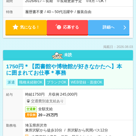
2026/8/17～長期 ※長期更新予定 ※8月～OK！
期間
履歴書不要
/
40～50代活躍中
/
服装自由
特徴
気になる！
応募する
詳細へ
掲載日：2026.08.03
未読
1750円＊【図書館や博物館が好きなかたへ】本
に囲まれてお仕事＊事務
派遣
職種未経験OK
ブランクOK
WEB登録・面接OK
時給1750円 月収例 245,000円
給与
交通費別途支給あり
全額支給
交通費
20～25万円
月収例
埼玉県所沢市
勤務地
東所沢駅から徒歩10分
/
所沢駅から民間バス12分