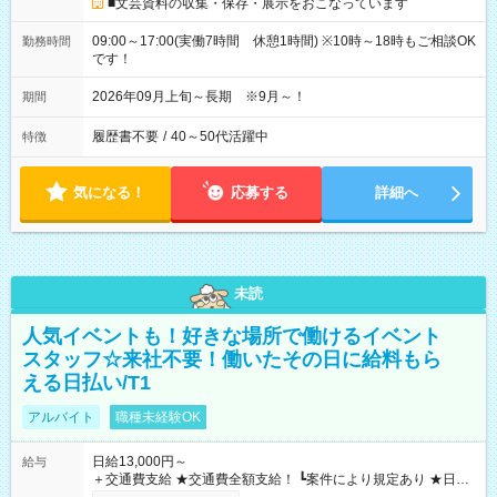
■文芸資料の収集・保存・展示をおこなっています
09:00～17:00(実働7時間 休憩1時間) ※10時～18時もご相談OK
勤務時間
です！
2026年09月上旬～長期 ※9月～！
期間
履歴書不要
/
40～50代活躍中
特徴
気になる！
応募する
詳細へ
未読
人気イベントも！好きな場所で働けるイベント
スタッフ☆来社不要！働いたその日に給料もら
える日払い/T1
アルバイト
職種未経験OK
日給13,000円～
給与
＋交通費支給 ★交通費全額支給！ ┗案件により規定あり ★日払