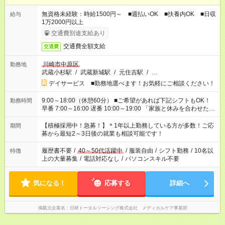
無資格未経験：時給1500円～ ■週払いOK ■扶養内OK ■日収
給与
1万2000円以上
交通費別途支給あり
交通費全額支給
交通費
川崎市中原区
勤務地
武蔵小杉駅
/
武蔵新城駅
/
元住吉駅
/
…
デイサービス ■勤務地選べます！お気軽にご相談ください！
9:00～18:00（休憩60分） ■ご希望があれば下記シフトもOK！
勤務時間
早番 7:00～16:00 遅番 10:00～19:00 「家族と休みを合わせた
い」 「余裕を持って夕飯の準備がしたい」 「できれば残業はし
たくない」 など、ご希望を教えてくださいね。 ※Wワーク希望
【積極採用中！急募！】＊1年以上勤務している方が多数！ご応
期間
の方へ 今ご覧のお仕事で希望する勤務時間と、もう1つのお仕事
募から最短2～3日後の就業も相談可能です！
の勤務時間。 合計で週40時間を超える場合は応募できません。
履歴書不要
/
40～50代活躍中
/
服装自由
/
シフト勤務
/
10名以
特徴
上の大量募集
/
電話対応なし
/
パソコンスキル不要
気になる！
応募する
詳細へ
掲載元企業名
日研トータルソーシング株式会社 メディカルケア事業部