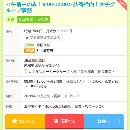
NEW
＜午前中のみ！9:00-12:00＞扶養枠内！大手グ
ループ事務
派遣
WEB登録・面接OK
時給1500円 月収例 90,000円
給与
交通費別途支給あり
全額支給
交通費
5～10万円
月収例
川崎市中原区
勤務地
武蔵中原駅から徒歩4分
大手食品メーカーグループ＜食品等の配送・物流事業＞
09:00～12:00(実働3時間 休憩なし) ※【相談OK】始業8:30
勤務時間
～ #午前のみ
2026年09月上旬～長期 ※9月～！
期間
履歴書不要
/
40～50代活躍中
/
副業・WワークOK
特徴
気になる！
応募する
詳細へ