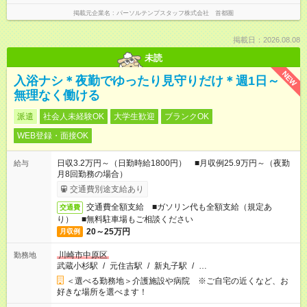
掲載元企業名
パーソルテンプスタッフ株式会社 首都圏
掲載日：2026.08.08
未読
NEW
入浴ナシ＊夜勤でゆったり見守りだけ＊週1日～
無理なく働ける
派遣
社会人未経験OK
大学生歓迎
ブランクOK
WEB登録・面接OK
日収3.2万円～（日勤時給1800円） ■月収例25.9万円～（夜勤
給与
月8回勤務の場合）
交通費別途支給あり
交通費全額支給 ■ガソリン代も全額支給（規定あ
交通費
り） ■無料駐車場もご相談ください
20～25万円
月収例
川崎市中原区
勤務地
武蔵小杉駅
/
元住吉駅
/
新丸子駅
/
…
＜選べる勤務地＞介護施設や病院 ※ご自宅の近くなど、お
好きな場所を選べます！