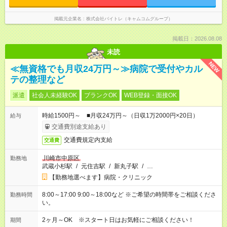
掲載元企業名
株式会社バイトレ（キャムコムグループ）
掲載日：2026.08.08
未読
NEW
≪無資格でも月収24万円～≫病院で受付やカル
テの整理など
派遣
社会人未経験OK
ブランクOK
WEB登録・面接OK
時給1500円～ ■月収24万円～（日収1万2000円×20日）
給与
交通費別途支給あり
交通費規定内支給
交通費
川崎市中原区
勤務地
武蔵小杉駅
/
元住吉駅
/
新丸子駅
/
…
【勤務地選べます】病院・クリニック
8:00～17:00 9:00～18:00など ※ご希望の時間帯をご相談くださ
勤務時間
い。
2ヶ月～OK ※スタート日はお気軽にご相談ください！
期間