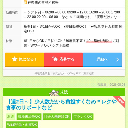
神奈川の事務所移転
＜シフト例＞ 06:00～08:00 09:00～12:00 16:00～20:00 17:00
勤務時間
～22:00 22:00～06:00 など ※「昼間だけ」「夜勤だけ」など
の希望OK
単発1日・週1日からOK ●即日勤務OK！ ●春/夏/冬休み期間限
期間
定OK！
週1日からOK
/
日払いOK
/
履歴書不要
/
40～50代活躍中
/
副
特徴
業・WワークOK
/
シフト勤務
気になる！
応募する
詳細へ
掲載元企業名
株式会社ハンズキャリア 東京支店
掲載日：2026.08.08
未読
NEW
【週2日～】少人数だから負担すくなめ＊レクや
食事のサポートなど
派遣
職種未経験OK
社会人未経験OK
ブランクOK
WEB登録・面接OK