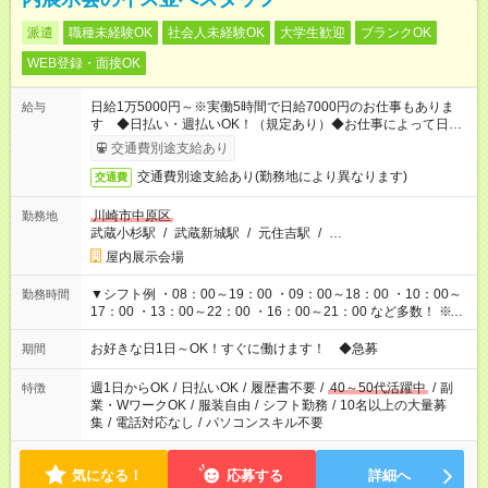
派遣
職種未経験OK
社会人未経験OK
大学生歓迎
ブランクOK
WEB登録・面接OK
日給1万5000円～※実働5時間で日給7000円のお仕事もありま
給与
す ◆日払い・週払いOK！（規定あり）◆お仕事によって日給も
異なります
交通費別途支給あり
交通費別途支給あり(勤務地により異なります)
交通費
川崎市中原区
勤務地
武蔵小杉駅
/
武蔵新城駅
/
元住吉駅
/
…
屋内展示会場
▼シフト例 ・08：00～19：00 ・09：00～18：00 ・10：00～
勤務時間
17：00 ・13：00～22：00 ・16：00～21：00 など多数！ ※お
仕事により勤務時間が異なります
お好きな日1日～OK！すぐに働けます！ ◆急募
期間
週1日からOK
/
日払いOK
/
履歴書不要
/
40～50代活躍中
/
副
特徴
業・WワークOK
/
服装自由
/
シフト勤務
/
10名以上の大量募
集
/
電話対応なし
/
パソコンスキル不要
気になる！
応募する
詳細へ