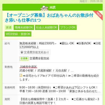
掲載日：2026.08.08
未読
NEW
【オープニング募集】おばあちゃんのお散歩付
き添いも仕事の1つ
派遣
職種未経験OK
社会人未経験OK
ブランクOK
WEB登録・面接OK
無資格未経験：時給1500円～ ■週払いOK ■扶養内OK ■日収
給与
1万2000円以上
交通費別途支給あり
交通費全額支給
交通費
川崎市中原区
勤務地
武蔵小杉駅
/
武蔵新城駅
/
元住吉駅
/
…
≪自宅からドアtoドアで30分以内！≫ご希望の勤務地を紹介
します。
9:00～18:00（休憩60分） ■ご希望があれば下記シフトもOK！
勤務時間
早番 7:00～16:00 遅番 10:00～19:00 「家族と休みを合わせた
い」 「余裕を持って夕飯の準備がしたい」 「できれば残業はし
たくない」 など、ご希望を教えてくださいね。 ※Wワーク希望
【現在も積極採用中！急募！】2カ月～ ■ご応募から最短2～3
期間
の方へ 今ご覧のお仕事で希望する勤務時間と、もう1つのお仕事
日後の就業も相談可能です！