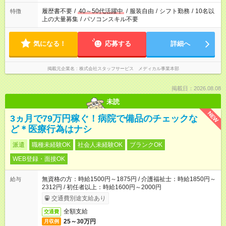
履歴書不要
/
40～50代活躍中
/
服装自由
/
シフト勤務
/
10名以
特徴
上の大量募集
/
パソコンスキル不要
気になる！
応募する
詳細へ
掲載元企業名
株式会社スタッフサービス メディカル事業本部
掲載日：2026.08.08
未読
NEW
3ヵ月で79万円稼ぐ！病院で備品のチェックな
ど＊医療行為はナシ
派遣
職種未経験OK
社会人未経験OK
ブランクOK
WEB登録・面接OK
無資格の方：時給1500円～1875円 / 介護福祉士：時給1850円～
給与
2312円 / 初任者以上：時給1600円～2000円
交通費別途支給あり
全額支給
交通費
25～30万円
月収例