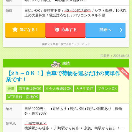
即日～2ヶ月以上 ■開始日の相談OK！
期間
日払いOK
/
履歴書不要
/
40～50代活躍中
/
シフト勤務
/
10名以
特徴
上の大量募集
/
電話対応なし
/
パソコンスキル不要
気になる！
応募する
詳細へ
掲載元企業名
株式会社ニッソーネット
掲載日：2026.08.08
未読
NEW
【2ｈ～ＯＫ！】台車で荷物を運ぶだけの簡単作
業です！
派遣
職種未経験OK
社会人未経験OK
大学生歓迎
ブランクOK
WEB登録・面接OK
日給4000円～ ●昇給あり ●日払い制 ●前払い制度あり（稼働
給与
分・最大90%）
川崎市中原区
勤務地
横浜駅から徒歩
/
川崎駅から徒歩
/
京急川崎駅から徒歩
/
…