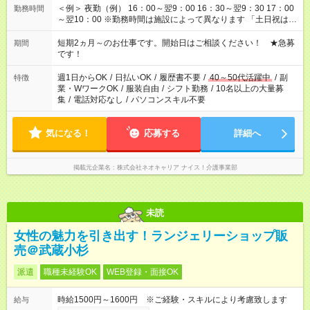
＜例＞ 夜勤（例） 16：00～翌9：00 16：30～翌9：30 17：00
勤務時間
～翌10：00 ※勤務時間は施設によって異なります 「土日祝は休
みたい」 「しっかり稼ぎたい」 「もう少し遅い時間から始めた
い」など ご希望にあったお仕事をご案内いたします。 ※未経験
短期2ヵ月～のお仕事です。開始日はご相談ください！ ★急募
期間
の方の場合は1～2ヶ月間は日中での仕事を経験いただき、 お
です！
仕事に慣れてからの夜勤になります。 ★家庭の都合でお休みが
必要な場合も遠慮なくご相談ください。
週1日からOK
/
日払いOK
/
履歴書不要
/
40～50代活躍中
/
副
特徴
業・WワークOK
/
服装自由
/
シフト勤務
/
10名以上の大量募
集
/
電話対応なし
/
パソコンスキル不要
気になる！
応募する
詳細へ
掲載元企業名
株式会社ネオキャリア ナイス！介護事業部
未読
女性の魅力を引き出す！ランジェリーショップ販
売＠武蔵小杉
派遣
職種未経験OK
WEB登録・面接OK
時給1500円～1600円 ※ご経験・スキルにより考慮致します
給与