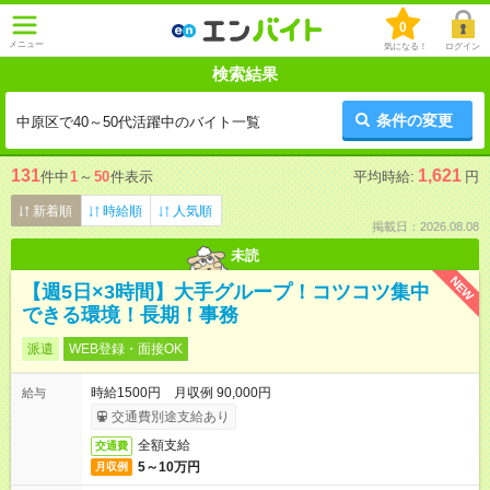
0
メニュー
気になる！
ログイン
検索結果
条件の変更
中原区で40～50代活躍中のバイト一覧
131
1,621
件中
1
～
50
件表示
平均時給:
円
新着順
時給順
人気順
掲載日：2026.08.08
未読
NEW
【週5日×3時間】大手グループ！コツコツ集中
できる環境！長期！事務
派遣
WEB登録・面接OK
時給1500円 月収例 90,000円
給与
交通費別途支給あり
全額支給
交通費
5～10万円
月収例