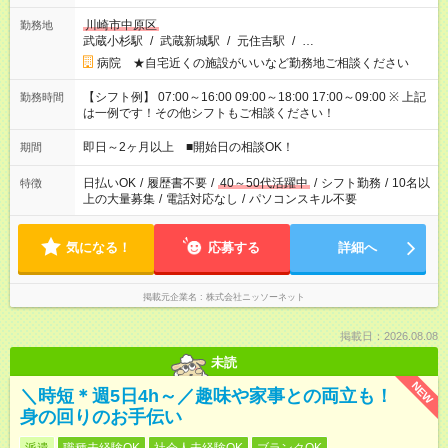
川崎市中原区
勤務地
武蔵小杉駅
/
武蔵新城駅
/
元住吉駅
/
…
病院 ★自宅近くの施設がいいなど勤務地ご相談ください
【シフト例】 07:00～16:00 09:00～18:00 17:00～09:00 ※ 上記
勤務時間
は一例です！その他シフトもご相談ください！
即日～2ヶ月以上 ■開始日の相談OK！
期間
日払いOK
/
履歴書不要
/
40～50代活躍中
/
シフト勤務
/
10名以
特徴
上の大量募集
/
電話対応なし
/
パソコンスキル不要
気になる！
応募する
詳細へ
掲載元企業名
株式会社ニッソーネット
掲載日：2026.08.08
未読
NEW
＼時短＊週5日4h～／趣味や家事との両立も！
身の回りのお手伝い