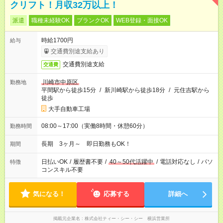
クリフト！月収32万以上！
派遣
職種未経験OK
ブランクOK
WEB登録・面接OK
時給1700円
給与
交通費別途支給あり
交通費別途支給
交通費
川崎市中原区
勤務地
平間駅から徒歩15分
/
新川崎駅から徒歩18分
/
元住吉駅から
徒歩
大手自動車工場
08:00～17:00（実働8時間・休憩60分）
勤務時間
長期 3ヶ月～ 即日勤務もOK！
期間
日払いOK
/
履歴書不要
/
40～50代活躍中
/
電話対応なし
/
パソ
特徴
コンスキル不要
気になる！
応募する
詳細へ
掲載元企業名
株式会社ティー・シー・シー 横浜営業所