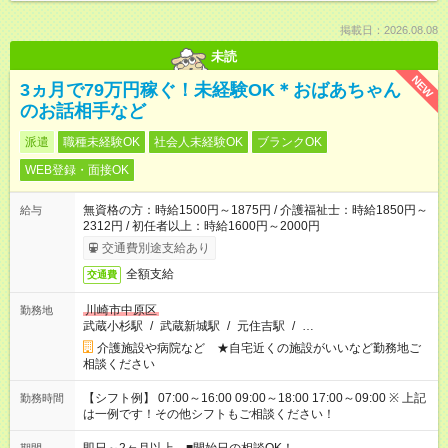
掲載日：2026.08.08
未読
NEW
3ヵ月で79万円稼ぐ！未経験OK＊おばあちゃん
のお話相手など
派遣
職種未経験OK
社会人未経験OK
ブランクOK
WEB登録・面接OK
無資格の方：時給1500円～1875円 / 介護福祉士：時給1850円～
給与
2312円 / 初任者以上：時給1600円～2000円
交通費別途支給あり
全額支給
交通費
川崎市中原区
勤務地
武蔵小杉駅
/
武蔵新城駅
/
元住吉駅
/
…
介護施設や病院など ★自宅近くの施設がいいなど勤務地ご
相談ください
【シフト例】 07:00～16:00 09:00～18:00 17:00～09:00 ※ 上記
勤務時間
は一例です！その他シフトもご相談ください！