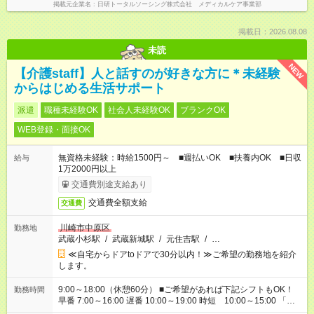
掲載元企業名
日研トータルソーシング株式会社 メディカルケア事業部
掲載日：2026.08.08
未読
NEW
【介護staff】人と話すのが好きな方に＊未経験
からはじめる生活サポート
派遣
職種未経験OK
社会人未経験OK
ブランクOK
WEB登録・面接OK
無資格未経験：時給1500円～ ■週払いOK ■扶養内OK ■日収
給与
1万2000円以上
交通費別途支給あり
交通費全額支給
交通費
川崎市中原区
勤務地
武蔵小杉駅
/
武蔵新城駅
/
元住吉駅
/
…
≪自宅からドアtoドアで30分以内！≫ご希望の勤務地を紹介
します。
9:00～18:00（休憩60分） ■ご希望があれば下記シフトもOK！
勤務時間
早番 7:00～16:00 遅番 10:00～19:00 時短 10:00～15:00 「家
族と休みを合わせたい」 「余裕を持って夕飯の準備がしたい」