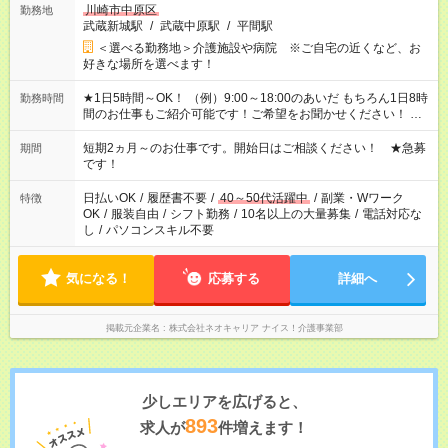
川崎市中原区
勤務地
武蔵新城駅
/
武蔵中原駅
/
平間駅
＜選べる勤務地＞介護施設や病院 ※ご自宅の近くなど、お
好きな場所を選べます！
★1日5時間～OK！ （例）9:00～18:00のあいだ もちろん1日8時
勤務時間
間のお仕事もご紹介可能です！ご希望をお聞かせください！ ※
週最低15時間以上の勤務が必要です
短期2ヵ月～のお仕事です。開始日はご相談ください！ ★急募
期間
です！
日払いOK
/
履歴書不要
/
40～50代活躍中
/
副業・Wワーク
特徴
OK
/
服装自由
/
シフト勤務
/
10名以上の大量募集
/
電話対応な
し
/
パソコンスキル不要
気になる！
応募する
詳細へ
掲載元企業名
株式会社ネオキャリア ナイス！介護事業部
少しエリアを広げると、
893
求人が
件増えます！