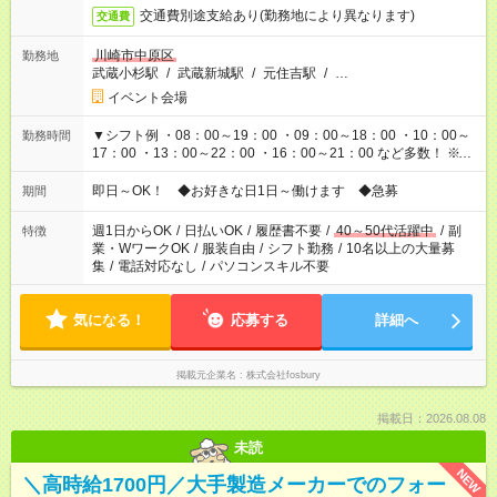
交通費別途支給あり(勤務地により異なります)
交通費
川崎市中原区
勤務地
武蔵小杉駅
/
武蔵新城駅
/
元住吉駅
/
…
イベント会場
▼シフト例 ・08：00～19：00 ・09：00～18：00 ・10：00～
勤務時間
17：00 ・13：00～22：00 ・16：00～21：00 など多数！ ※お
仕事により勤務時間が異なります
即日～OK！ ◆お好きな日1日～働けます ◆急募
期間
週1日からOK
/
日払いOK
/
履歴書不要
/
40～50代活躍中
/
副
特徴
業・WワークOK
/
服装自由
/
シフト勤務
/
10名以上の大量募
集
/
電話対応なし
/
パソコンスキル不要
気になる！
応募する
詳細へ
掲載元企業名
株式会社fosbury
掲載日：2026.08.08
未読
NEW
＼高時給1700円／大手製造メーカーでのフォー