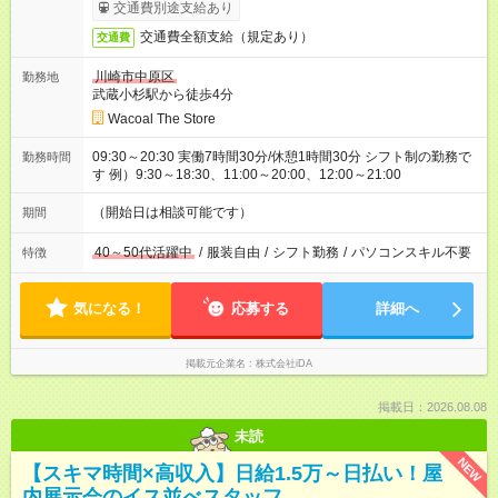
交通費別途支給あり
交通費全額支給（規定あり）
交通費
川崎市中原区
勤務地
武蔵小杉駅から徒歩4分
Wacoal The Store
09:30～20:30 実働7時間30分/休憩1時間30分 シフト制の勤務で
勤務時間
す 例）9:30～18:30、11:00～20:00、12:00～21:00
（開始日は相談可能です）
期間
40～50代活躍中
/
服装自由
/
シフト勤務
/
パソコンスキル不要
特徴
気になる！
応募する
詳細へ
掲載元企業名
株式会社iDA
掲載日：2026.08.08
未読
NEW
【スキマ時間×高収入】日給1.5万～日払い！屋
内展示会のイス並べスタッフ