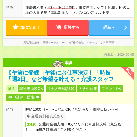
の勤務時間。 合計で週40時間を超える場合は応募できません。
履歴書不要
/
40～50代活躍中
/
服装自由
/
シフト勤務
/
10名以
特徴
上の大量募集
/
電話対応なし
/
パソコンスキル不要
気になる！
応募する
詳細へ
掲載元企業名
日研トータルソーシング株式会社 メディカルケア事業部
掲載日：2026.08.08
未読
NEW
【午前に登録⇒午後にお仕事決定】「時短」
「週3日」など希望を叶える＊介護スタッフ
派遣
職種未経験OK
社会人未経験OK
大学生歓迎
ブランクOK
WEB登録・面接OK
時給1600円～ ■日払いOK（規定あり）※即日払い不可
給与
交通費別途支給あり
交通費全額支給 ■ガソリン代も全額支給（規定あ
交通費
り） ■無料駐車場もご相談ください