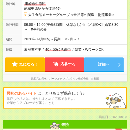
川崎市中原区
勤務地
武蔵中原駅から徒歩4分
大手食品メーカーグループ＜食品等の配送・物流事業＞
09:00～12:00(実働3時間 休憩なし) ※【相談OK】始業8:30
勤務時間
～ #午前のみ
2026年09月中旬～長期 ※9月～！
期間
履歴書不要
/
40～50代活躍中
/
副業・WワークOK
特徴
気になる！
応募する
詳細へ
掲載元企業名
パーソルテンプスタッフ株式会社 首都圏
興味のあるバイト
は、とりあえず保存しよう♪
保存した求人は、後からまとめて応募できるよ。
企業からアプローチが届くことも！
掲載日：2026.08.08
未読