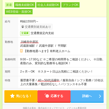
派遣
職種未経験OK
社会人未経験OK
ブランクOK
WEB登録・面接OK
時給1550円～
給与
交通費別途支給あり
交通費規定内支給
交通費
川崎市中原区
勤務地
武蔵新城駅
/
武蔵中原駅
/
平間駅
【勤務地選べます】有料老人ホーム
9:00～17:00など ※ご希望の時間帯をご相談ください。 ※日勤、
勤務時間
夜勤のみ、変則的な勤務等も相談OK！
2ヶ月～OK ※スタート日はお気軽にご相談ください！
期間
履歴書不要
/
40～50代活躍中
/
服装自由
/
シフト勤務
/
10名以
特徴
上の大量募集
/
電話対応なし
/
パソコンスキル不要
気になる！
応募する
詳細へ
掲載元企業名
株式会社スタッフサービス メディカル事業本部