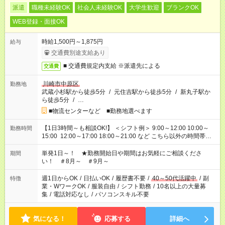
派遣
職種未経験OK
社会人未経験OK
大学生歓迎
ブランクOK
WEB登録・面接OK
時給1,500円～1,875円
給与
交通費別途支給あり
■ 交通費規定内支給 ※派遣先による
交通費
川崎市中原区
勤務地
武蔵小杉駅から徒歩5分
/
元住吉駅から徒歩5分
/
新丸子駅か
ら徒歩5分
/
…
■物流センターなど ■勤務地選べます
【1日3時間～も相談OK!】 ＜シフト例＞ 9:00～12:00 10:00～
勤務時間
15:00 12:00～17:00 18:00～21:00 など こちら以外の時間帯も
お気軽にご相談ください！
単発1日～！ ★勤務開始日や期間はお気軽にご相談くださ
期間
い！ ＃8月～ ＃9月～
週1日からOK
/
日払いOK
/
履歴書不要
/
40～50代活躍中
/
副
特徴
業・WワークOK
/
服装自由
/
シフト勤務
/
10名以上の大量募
集
/
電話対応なし
/
パソコンスキル不要
気になる！
応募する
詳細へ