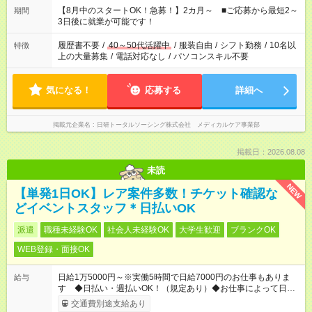
「できれば残業はしたくない」 など、ご希望を教えてください
【8月中のスタートOK！急募！】2カ月～ ■ご応募から最短2～
期間
ね。 ※Wワーク希望の方へ 今ご覧のお仕事で希望する勤務時間
3日後に就業が可能です！
と、もう1つのお仕事の勤務時間。 合計で週40時間を超える場
合は応募できません。
履歴書不要
/
40～50代活躍中
/
服装自由
/
シフト勤務
/
10名以
特徴
上の大量募集
/
電話対応なし
/
パソコンスキル不要
気になる！
応募する
詳細へ
掲載元企業名
日研トータルソーシング株式会社 メディカルケア事業部
掲載日：2026.08.08
未読
NEW
【単発1日OK】レア案件多数！チケット確認な
どイベントスタッフ＊日払いOK
派遣
職種未経験OK
社会人未経験OK
大学生歓迎
ブランクOK
WEB登録・面接OK
日給1万5000円～※実働5時間で日給7000円のお仕事もありま
給与
す ◆日払い・週払いOK！（規定あり）◆お仕事によって日給も
異なります
交通費別途支給あり