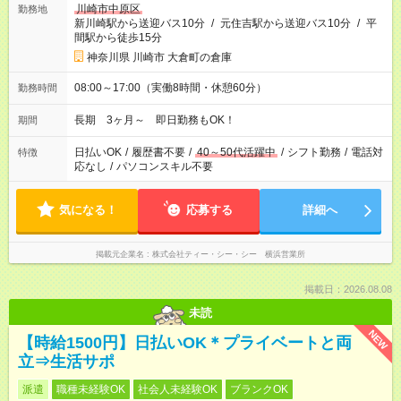
川崎市中原区
勤務地
新川崎駅から送迎バス10分
/
元住吉駅から送迎バス10分
/
平
間駅から徒歩15分
神奈川県 川崎市 大倉町の倉庫
08:00～17:00（実働8時間・休憩60分）
勤務時間
長期 3ヶ月～ 即日勤務もOK！
期間
日払いOK
/
履歴書不要
/
40～50代活躍中
/
シフト勤務
/
電話対
特徴
応なし
/
パソコンスキル不要
気になる！
応募する
詳細へ
掲載元企業名
株式会社ティー・シー・シー 横浜営業所
掲載日：2026.08.08
未読
NEW
【時給1500円】日払いOK＊プライベートと両
立⇒生活サポ
派遣
職種未経験OK
社会人未経験OK
ブランクOK