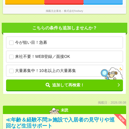
掲載元企業名
株式会社fosbury
こちらの条件も追加しませんか？
今が狙い目！急募
来社不要！WEB登録／面接OK
大量募集中！10名以上の大量募集
追加して再検索！
掲載日：2026.08.08
未読
NEW
≪年齢＆経験不問≫施設で入居者の見守りや巡
回など生活サポート