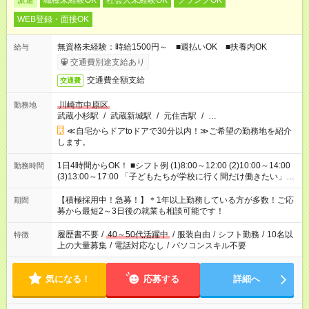
派遣
職種未経験OK
社会人未経験OK
ブランクOK
WEB登録・面接OK
無資格未経験：時給1500円～ ■週払いOK ■扶養内OK
給与
交通費別途支給あり
交通費全額支給
交通費
川崎市中原区
勤務地
武蔵小杉駅
/
武蔵新城駅
/
元住吉駅
/
…
≪自宅からドアtoドアで30分以内！≫ご希望の勤務地を紹介
します。
1日4時間からOK！ ■シフト例 (1)8:00～12:00 (2)10:00～14:00
勤務時間
(3)13:00～17:00 「子どもたちが学校に行く間だけ働きたい」
「余裕を持って夕飯の準備がしたい」 「午前中は働いて、午後
はプライベートの時間にしたい」 など、ご希望を教えてくださ
【積極採用中！急募！】＊1年以上勤務している方が多数！ご応
期間
いね。 ※Wワーク希望の方へ 今ご覧のお仕事で希望する勤務時
募から最短2～3日後の就業も相談可能です！
間と、もう1つのお仕事の勤務時間。 合計で週40時間を超える
場合は応募できません。
履歴書不要
/
40～50代活躍中
/
服装自由
/
シフト勤務
/
10名以
特徴
上の大量募集
/
電話対応なし
/
パソコンスキル不要
気になる！
応募する
詳細へ