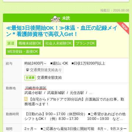
掲載日：2026.08.08
未読
NEW
≪最短3日後開始OK！≫体温・血圧の記録メイ
ン＊看護師資格で高収入Get！
派遣
職種未経験OK
社会人未経験OK
ブランクOK
WEB登録・面接OK
時給2400円～ ■週払いOK ■日収1万9200円以上
給与
交通費別途支給あり
交通費全額支給
交通費
川崎市中原区
勤務地
武蔵小杉駅
/
武蔵新城駅
/
元住吉駅
/
…
【自宅からドアtoドアで30分以内】介護施設でのお仕事。勤
務地選べます！
【日勤のみ】9:00～17:00（休憩60分） ■ご希望があればその他
勤務時間
シフトもOK！ （例）8:30～17:30 10:00～19:00 など
「家族とお休みを合わせたい」 「できれば残業はしたくない」
など、あなたのご希望に沿ったお仕事をご紹介します！ ※Wワ
2ヶ月～ ■ご応募から最短3日後に開始可能 8月～、9月スター
期間