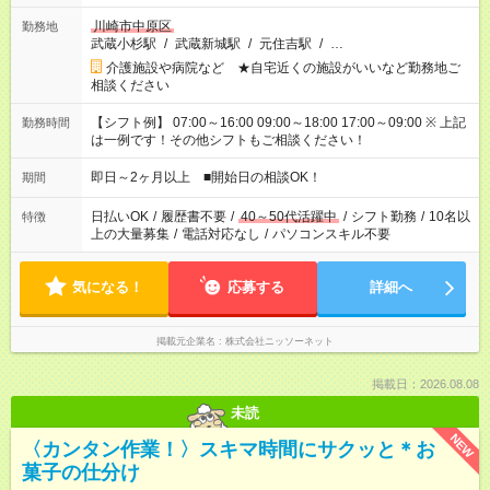
川崎市中原区
勤務地
武蔵小杉駅
/
武蔵新城駅
/
元住吉駅
/
…
介護施設や病院など ★自宅近くの施設がいいなど勤務地ご
相談ください
【シフト例】 07:00～16:00 09:00～18:00 17:00～09:00 ※ 上記
勤務時間
は一例です！その他シフトもご相談ください！
即日～2ヶ月以上 ■開始日の相談OK！
期間
日払いOK
/
履歴書不要
/
40～50代活躍中
/
シフト勤務
/
10名以
特徴
上の大量募集
/
電話対応なし
/
パソコンスキル不要
気になる！
応募する
詳細へ
掲載元企業名
株式会社ニッソーネット
掲載日：2026.08.08
未読
NEW
〈カンタン作業！〉スキマ時間にサクッと＊お
菓子の仕分け