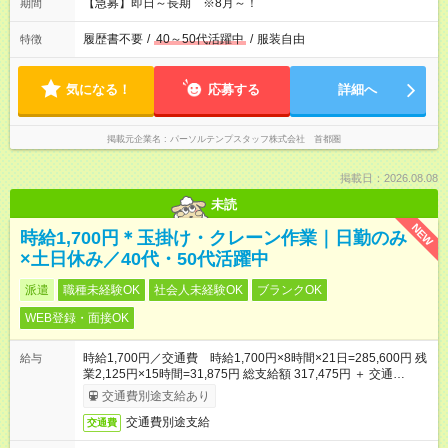
【急募】即日～長期 ※8月～！
期間
履歴書不要
/
40～50代活躍中
/
服装自由
特徴
気になる！
応募する
詳細へ
掲載元企業名
パーソルテンプスタッフ株式会社 首都圏
掲載日：2026.08.08
未読
NEW
時給1,700円＊玉掛け・クレーン作業｜日勤のみ
×土日休み／40代・50代活躍中
派遣
職種未経験OK
社会人未経験OK
ブランクOK
WEB登録・面接OK
時給1,700円／交通費 時給1,700円×8時間×21日=285,600円 残
給与
業2,125円×15時間=31,875円 総支給額 317,475円 ＋ 交通
費 ＋ 危険手当（クレーン免許所持者）
交通費別途支給あり
交通費別途支給
交通費