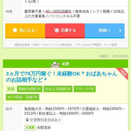
ーク希望の方へ 今ご覧のお仕事で希望する勤務時間と、もう1つ
トもOK！
のお仕事の勤務時間。 合計で週40時間を超える場合は応募でき
ません
履歴書不要
/
40～50代活躍中
/
服装自由
/
シフト勤務
/
10名以
特徴
上の大量募集
/
パソコンスキル不要
気になる！
応募する
詳細へ
掲載元企業名
日研トータルソーシング株式会社 メディカルケア事業部 ナース派遣
掲載日：2026.08.08
未読
NEW
3ヵ月で79万円稼ぐ！未経験OK＊おばあちゃん
のお話相手など＊
派遣
職種未経験OK
社会人未経験OK
ブランクOK
WEB登録・面接OK
無資格の方：時給1500円～1875円 / 介護福祉士：時給1850円～
給与
2312円 / 初任者以上：時給1600円～2000円
交通費別途支給あり
全額支給
交通費