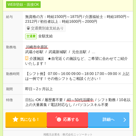
WEB登録・面接OK
無資格の方：時給1500円～1875円 / 介護福祉士：時給1850円～
給与
2312円 / 初任者以上：時給1600円～2000円
交通費別途支給あり
全額支給
交通費
川崎市中原区
勤務地
武蔵小杉駅
/
武蔵新城駅
/
元住吉駅
/
…
介護施設 ★自宅近くの施設など、ご希望に合わせてご紹介
いたします！
【シフト例】 07:00～16:00 09:00～18:00 17:00～09:00 ※ 上記
勤務時間
は一例です！その他シフトもご相談ください！
即日～2ヶ月以上
期間
日払いOK
/
履歴書不要
/
40～50代活躍中
/
シフト勤務
/
10名以
特徴
上の大量募集
/
電話対応なし
/
パソコンスキル不要
気になる！
応募する
詳細へ
掲載元企業名
株式会社ニッソーネット