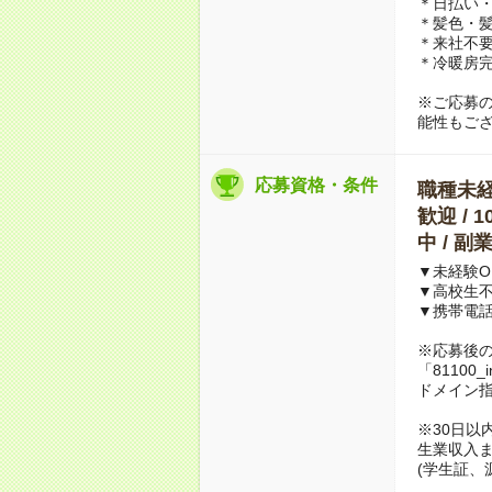
＊日払い・
＊髪色・髪
＊来社不要
＊冷暖房
※ご応募
能性もご
応募資格・条件
職種未経験
歓迎 / 
中 / 
▼未経験O
▼高校生
▼携帯電
※応募後
「81100_
ドメイン
※30日以
生業収入ま
(学生証、