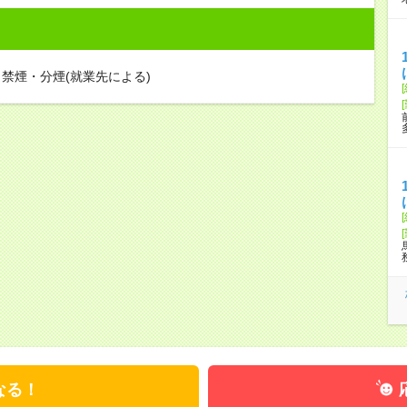
禁煙・分煙(就業先による)
なる！