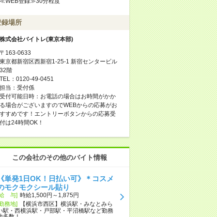
≪WEB登録≫30分程度
登録場所
株式会社バイトレ(東京本部)
〒163-0633
東京都新宿区西新宿1-25-1 新宿センタービル
32階
TEL：0120-49-0451
担当：受付係
受付可能日時：お電話の場合はお時間がかか
る場合がございますのでWEBからの応募がお
すすめです！エントリーボタンからの応募受
付は24時間OK！
この会社のその他のバイト情報
《単発1日OK！日払い可》＊コスメ
のモクモクシール貼り
[給 与]
時給1,500円～1,875円
[勤務地]
【横浜市西区】横浜駅・みなとみら
い駅・西横浜駅・戸部駅・平沼橋駅など勤務
地多数！