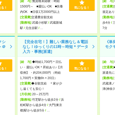
[給 与]
無資格未経験：時給
[給 与]
1500円～ ■週払いOK ■扶養
[交通費]
なる！
気になる！
内OK ■日収1万2000円以上
規定あり
[交通費]
交通費全額支給
[勤務地]
[勤務地]
武蔵小杉駅
/
武蔵新城
歩4分
/
駅
/
元住吉駅
/
…
7分
クシ
【完全在宅！】難しい業務なし＆電話
《単
ト＠
なし！ゆっくりの11時～時短＊データ
モク
入力・事務[派遣]
[給 与]
◆時給1,700円＊日払
[給 与]
い・週払いOK＊昇給あり♪【月
[交通費]
なる！
気になる！
収例】 ・約204,000円 （時給
派遣先に
1,700円 × 実働6h × 20日）
[勤務地]
[交通費]
◆全額支給 ＊家が少
武蔵溝ノ
し遠くても安心！
津(神奈
[月収例]
20～25万円
[勤務地]
竹芝駅から徒歩2分
/
浜
松町駅から徒歩4分
/
大門(東京
都)駅から徒歩5分
/
…