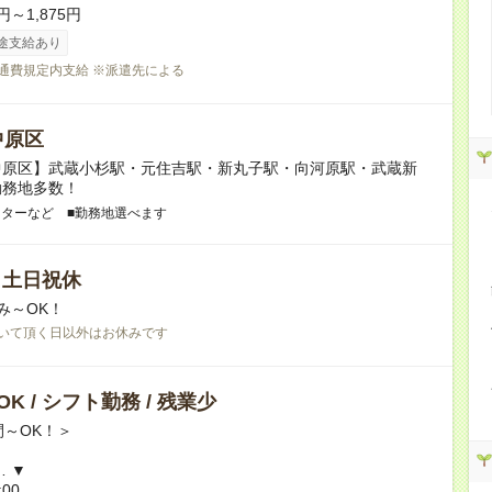
円～1,875円
途支給あり
交通費規定内支給 ※派遣先による
中原区
中原区】武蔵小杉駅・元住吉駅・新丸子駅・向河原駅・武蔵新
勤務地多数！
ンターなど ■勤務地選べます
/ 土日祝休
み～OK！
いて頂く日以外はお休みです
K / シフト勤務 / 残業少
間～OK！＞
… ▼
:00