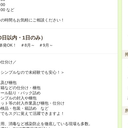
:00
:00 など
外の時間もお気軽にご相談ください！
0日以内・1日のみ）
単発OK！ ＃8月～ ＃9月～
の仕分け／
もシンプルなので未経験でも安心！＞
業及び梱包
書籍などの仕分け・梱包
シール貼り・パック詰め
サンプルの封入や梱包
レット等の封入作業及び梱包・仕分け
の検品・包装・箱詰め など
方でもスグに覚えて活躍できますよ！
着用、消毒など感染防止を徹底している現場も多数。