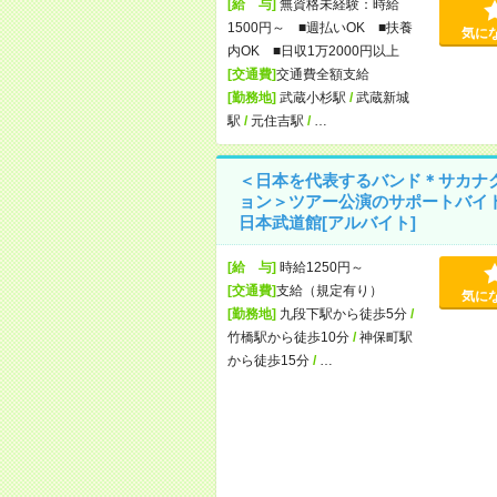
[給 与]
無資格未経験：時給
1500円～ ■週払いOK ■扶養
気に
内OK ■日収1万2000円以上
[交通費]
交通費全額支給
[勤務地]
武蔵小杉駅
/
武蔵新城
駅
/
元住吉駅
/
…
＜日本を代表するバンド＊サカナ
ョン＞ツアー公演のサポートバイ
日本武道館[アルバイト]
[給 与]
時給1250円～
[交通費]
支給（規定有り）
気に
[勤務地]
九段下駅から徒歩5分
/
竹橋駅から徒歩10分
/
神保町駅
から徒歩15分
/
…