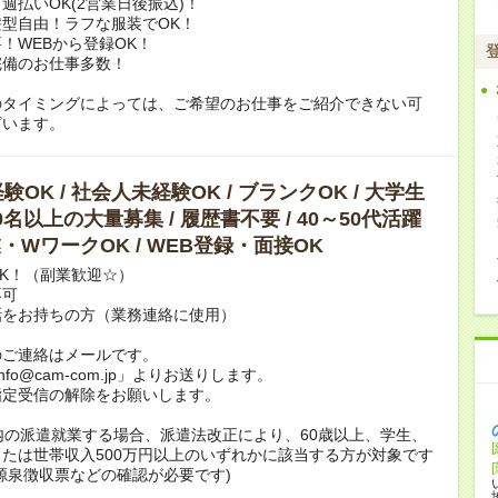
週払いOK(2営業日後振込)！
型自由！ラフな服装でOK！
！WEBから登録OK！
完備のお仕事多数！
のタイミングによっては、ご希望のお仕事をご紹介できない可
ざいます。
OK / 社会人未経験OK / ブランクOK / 大学生
10名以上の大量募集 / 履歴書不要 / 40～50代活躍
副業・WワークOK / WEB登録・面接OK
K！（副業歓迎☆）
不可
話をお持ちの方（業務連絡に使用）
のご連絡はメールです。
info@cam-com.jp」よりお送りします。
指定受信の解除をお願いします。
内の派遣就業する場合、派遣法改正により、60歳以上、学生、
たは世帯収入500万円以上のいずれかに該当する方が対象です
源泉徴収票などの確認が必要です)