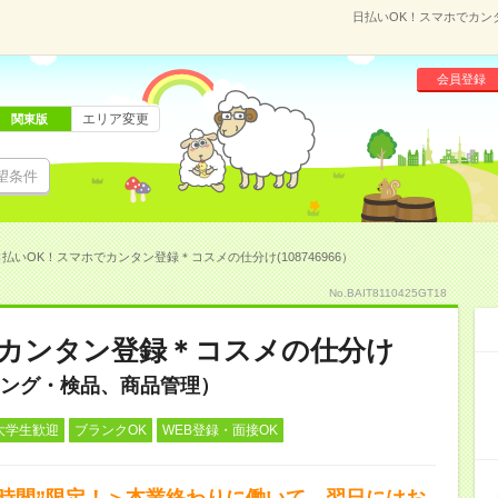
日払いOK！スマホでカンタ
会員登録
エリア変更
関東版
望条件
払いOK！スマホでカンタン登録＊コスメの仕分け(108746966）
No.BAIT8110425GT18
でカンタン登録＊コスメの仕分け
ング・検品、商品管理）
大学生歓迎
ブランクOK
WEB登録・面接OK
短時間”限定！＞本業終わりに働いて…翌日にはお