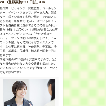
WEB登録実施中！日払いOK
軽作業、ピッキング、試験監督、コールセン
ター、イベントスタッフ、データ入力、製造
など、様々な職種を多数ご用意！そのほとん
どが短期・単発系で日払い・週払いも可！シ
フトも自由自在に選択できるので都合の良い
日だけ働ければOKです！経験が必要なお仕事
はほとんどございません♪「今だけ稼ぎた
い！」「ブランク明けの肩慣らしに！」「W
ワーク希望」なんて方にもぜひオススメで
す！お仕事は東京都、神奈川県、千葉県、埼
玉県、群馬県、茨城県、栃木県と関東一円に
あります♪
来社不要のWEB登録も実施中ですので、なか
なか都合が合わない方や交通費を節約したい
方にもおススメ♪とりあえず登録だけ、という
方も大歓迎です♪