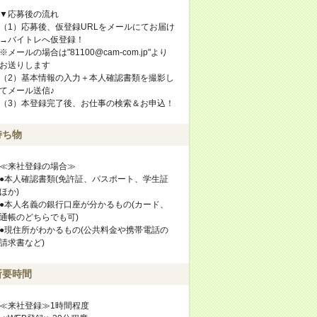
▼応募後の流れ
（1）応募後、仮登録URLをメールにてお届け
→バイトレへ仮登録！
※メールの場合は"81100@cam-com.jp"より
お送りします
（2）基本情報の入力＋本人確認書類を撮影し
てメール送信♪
（3）本登録完了後、お仕事の検索＆お申込！
持ち物
≪来社登録の場合≫
●本人確認書類(免許証、パスポート、学生証
ほか)
●本人名義の銀行口座が分かるもの(カード、
通帳のどちらでも可)
●現住所がわかるもの(公共料金や携帯電話の
請求書など)
所要時間
≪来社登録≫1時間程度