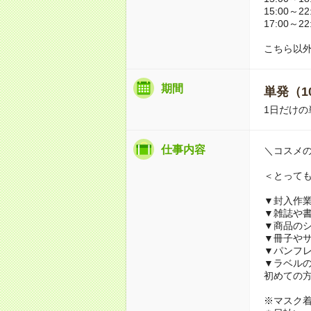
15:00～22
17:00～22
こちら以
期間
単発（1
1日だけの
仕事内容
＼コスメ
＜とって
▼封入作
▼雑誌や
▼商品の
▼冊子や
▼パンフ
▼ラベル
初めての
※マスク