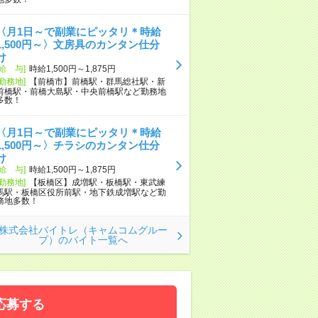
〈月1日～で副業にピッタリ＊時給
1,500円～〉文房具のカンタン仕分
け
[給 与]
時給1,500円～1,875円
[勤務地]
【前橋市】前橋駅・群馬総社駅・新
前橋駅・前橋大島駅・中央前橋駅など勤務地
多数！
〈月1日～で副業にピッタリ＊時給
1,500円～〉チラシのカンタン仕分
け
[給 与]
時給1,500円～1,875円
[勤務地]
【板橋区】成増駅・板橋駅・東武練
馬駅・板橋区役所前駅・地下鉄成増駅など勤
務地多数！
株式会社バイトレ（キャムコムグルー
プ）のバイト一覧へ
応募する