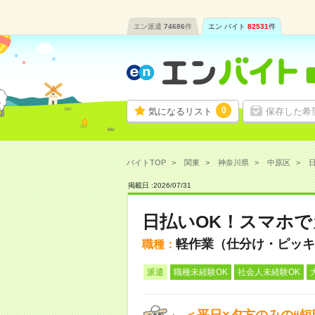
エン派遣
74686
件
エン バイト
82531
件
0
気になるリスト
保存した希
バイトTOP
関東
神奈川県
中原区
日
掲載日 :
2026
/
07
/
31
日払いOK！スマホ
軽作業（仕分け・ピッキ
職種：
派遣
職種未経験OK
社会人未経験OK
＜平日×夕方のみの“