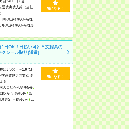
時給2400円＋交
交通費実費支給（当社
気になる！
）
田町(東京都)駅から徒
三田(東京都)駅から徒歩
発1日OK！日払い可》＊文房具の
モクシール貼り[派遣]
時給1,500円～1,875円
■ 交通費規定内支給 ※
気になる！
よる
溝の口駅から徒歩5分
/
口駅から徒歩5分
/
高
川県)駅から徒歩5分
/
…