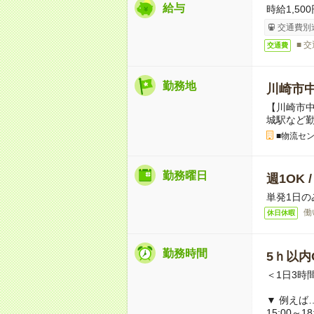
給与
時給1,500
交通費別
■ 
交通費
勤務地
川崎市
【川崎市
城駅など
■物流セ
勤務曜日
週1OK 
単発1日の
働
休日休暇
勤務時間
5ｈ以内O
＜1日3時
▼ 例えば
15:00～18