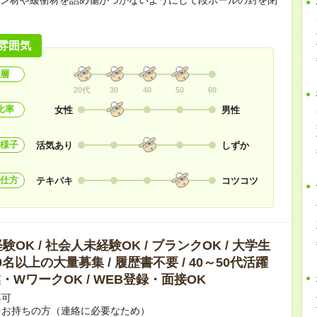
雰囲気
層
20代
30
40
50
60
比率
女性
男性
様子
活気あり
しずか
仕方
テキパキ
コツコツ
OK / 社会人未経験OK / ブランクOK / 大学生
10名以上の大量募集 / 履歴書不要 / 40～50代活躍
副業・WワークOK / WEB登録・面接OK
不可
をお持ちの方（連絡に必要なため）