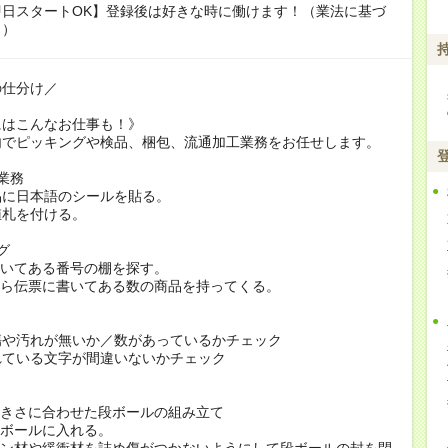
即日スタートOK】登録後は好きな時に働けます！（業法に基づ
り）
の仕分け／
にはこんなお仕事も！》
内でピッキングや検品、梱包、流通加工業務をお任せします。
業務
品に日本語のシールを貼る。
値札を付ける。
グ
書いてある番号の棚を探す。
から伝票に書いてある数の商品を持ってくる。
傷や汚れが無いか／数があっているかチェック
れている文字が間違いないかチェック
大きさに合わせた段ボールの組み立て
段ボールに入れる。
ョン材や緩衝材を詰め傷がつかないようにして段ボールの封を閉