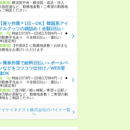
[勤務地]
横須賀中央・横須賀・追浜・汐入・
京急田浦など、勤務地多数！ご希望の勤務地
をご相談ください。
【座り作業＊1日～OK】韓国系アイ
ドルグッツの袋詰め！全額日払い
[給 与]
時給1373円～(日収1万984円～) ■
初勤務手当あり ※全額日払い・週払い
OK(規定有)
[勤務地]
【中原区】に勤務地多数！お好きな
勤務地をお選びいただけます
＜簡単作業で給料日払い＞ボールペ
ンなどをコツコツ仕分け／WEB登
録OK
[給 与]
時給1373円～(日収1万984円～) ■
初勤務手当あり ※全額日払い・週払い
OK(規定有)
[勤務地]
二俣川駅／鶴ヶ峰駅／希望ヶ丘駅／
南万騎が原駅など、勤務地多数！ご希望の勤
務地をご相談ください。
テイケイネクスト株式会社のバイト一覧
へ