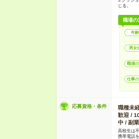
じる。
職場の
年齢
男女
職場の
仕事の
応募資格・条件
職種未経験
歓迎 / 
中 / 
高校生は
携帯電話