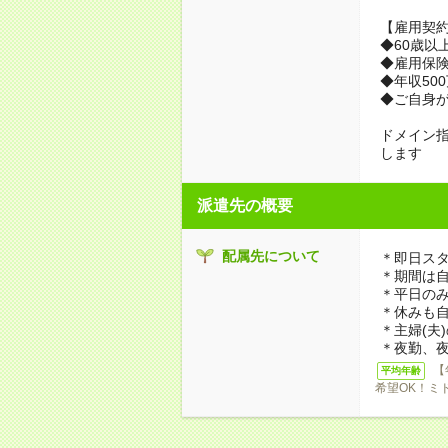
【雇用契約
◆60歳以
◆雇用保
◆年収50
◆ご自身が
ドメイン指定受
します
派遣先の概要
配属先について
＊即日スタ
＊期間は
＊平日のみ
＊休みも
＊主婦(夫
＊夜勤、
【
平均年齢
希望OK！ミ