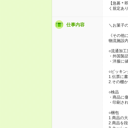
【急募＊
く規定あ
仕事内容
＼お菓子
《その他
物流施設
○流通加工
・外国製
・洋服に
○ピッキン
1.伝票に
2.その棚
○検品
・商品に
・印刷さ
○梱包
1.商品の
2.商品を
3.クッシ