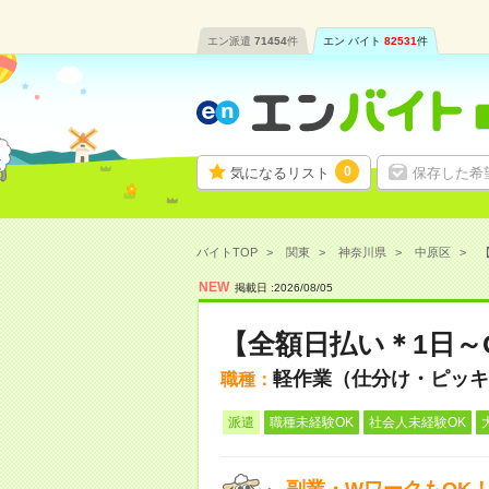
エン派遣
71454
件
エン バイト
82531
件
0
気になるリスト
保存した希
バイトTOP
関東
神奈川県
中原区
【
NEW
掲載日 :
2026
/
08
/
05
【全額日払い＊1日～
軽作業（仕分け・ピッキ
職種：
派遣
職種未経験OK
社会人未経験OK
副業・WワークもOK