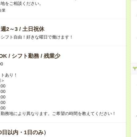
務地をご相談ください。
企業
/ 週2～3 / 土日祝休
！シフト自由！好きな曜日で働けます！
K / シフト勤務 / 残業少
00
フトあり！
例＞
:00
:00
:00
:00
:00
、勤務地により異なります。ご希望の時間を教えてください！
0日以内・1日のみ）