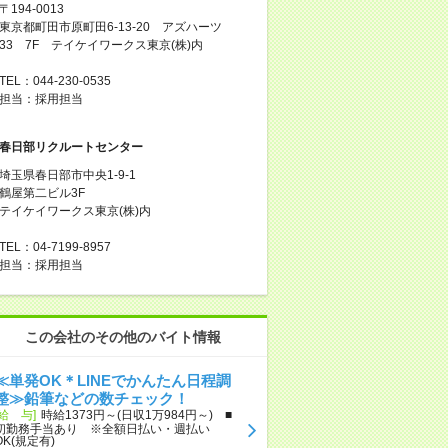
〒194-0013
東京都町田市原町田6-13-20 アズハーツ
33 7F テイケイワークス東京(株)内
TEL：044-230-0535
担当：採用担当
春日部リクルートセンター
埼玉県春日部市中央1-9-1
鶴屋第二ビル3F
テイケイワークス東京(株)内
TEL：04-7199-8957
担当：採用担当
この会社のその他のバイト情報
≪単発OK＊LINEでかんたん日程調
整≫鉛筆などの数チェック！
[給 与]
時給1373円～(日収1万984円～) ■
初勤務手当あり ※全額日払い・週払い
OK(規定有)