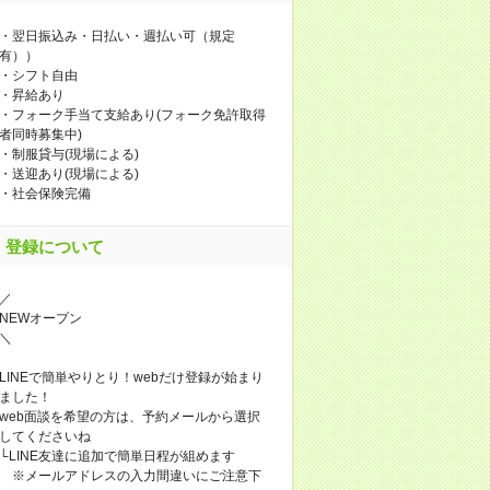
・翌日振込み・日払い・週払い可（規定
有））
・シフト自由
・昇給あり
・フォーク手当て支給あり(フォーク免許取得
者同時募集中)
・制服貸与(現場による)
・送迎あり(現場による)
・社会保険完備
登録について
／
NEWオープン
＼
LINEで簡単やりとり！webだけ登録が始まり
ました！
web面談を希望の方は、予約メールから選択
してくださいね
└LINE友達に追加で簡単日程が組めます
※メールアドレスの入力間違いにご注意下