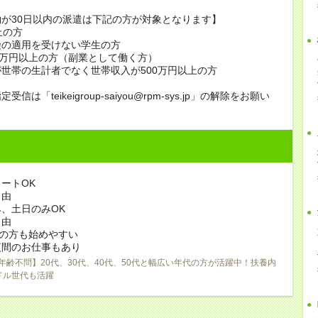
が30日以内の派遣は下記の方が対象となります】
上の方
険の適用を受けない学生の方
0万円以上の方（副業として働く方）
世帯の生計者でなく世帯収入が500万円以上の方
信は「teikeigroup-saiyou@rpm-sys.jp」の解除をお願い
ートOK
自由
、土日のみOK
自由
)の方も始めやすい
夜間のお仕事もあり
年齢不問】20代、30代、40代、50代と幅広い年代の方が活躍中！扶養内
ドル世代も活躍