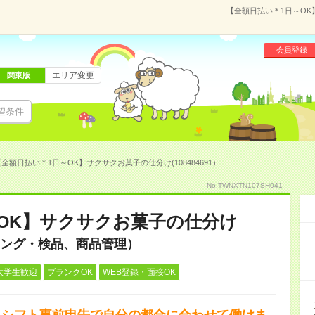
【全額日払い＊1日～OK】
会員登録
エリア変更
関東版
望条件
全額日払い＊1日～OK】サクサクお菓子の仕分け(108484691）
No.TWNXTN107SH041
OK】サクサクお菓子の仕分け
ング・検品、商品管理）
大学生歓迎
ブランクOK
WEB登録・面接OK
！シフト事前申告で自分の都合に合わせて働けま