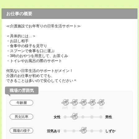
お仕事の概要
≪介護施設でお年寄りの日常生活サポート≫
＜具体的には…＞
・お話し相手
・食事中の様子を見守り
・スプーンで食事を口に運ぶ
・3時のおやつを用意して、お茶くみ
・トイレやお風呂の際のサポート
何気ない日常生活のサポートがメイン！
介護のお仕事が初めてでも、
できることは多いので安心してください＊
職場の雰囲気
年齢層
20代
30
40
50
60
男女比率
女性
男性
職場の様子
活気あり
しずか