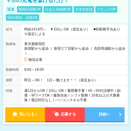
マホの充電を繋げるだけ！
派遣
職種未経験OK
社会人未経験OK
大学生歓迎
ブランクOK
WEB登録・面接OK
時給1414円～ ▼日払いOK（規定あり） ■初勤務手当あり
給与
※規定による
東京都新宿区
勤務地
新宿駅から徒歩
/
新宿三丁目駅から徒歩
/
高田馬場駅から徒歩
/
…
物流企業
9:00～18:00
勤務時間
即日～OK！ 1日～働けます＾＾（規定あり）
期間
週1日からOK
/
日払いOK
/
履歴書不要
/
40～50代活躍中
/
副
特徴
業・WワークOK
/
服装自由
/
シフト勤務
/
10名以上の大量募
集
/
電話対応なし
/
パソコンスキル不要
気になる！
応募する
詳細へ