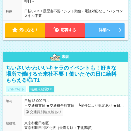
即日～
日払いOK
/
履歴書不要
/
シフト勤務
/
電話対応なし
/
パソコン
特徴
スキル不要
気になる！
応募する
詳細へ
未読
ちいさいかわいいキャラのイベントも！好きな
場所で働ける☆来社不要！働いたその日に給料
もらえる◎/T1
アルバイト
職種未経験OK
日給13,000円～
給与
＋交通費支給 ★交通費全額支給！ ┗案件により規定あり ★日払
いOK！（規定あり） ┗働いたその日に現金GET♪ お仕事後はコ
交通費別途支給あり
ンビニATMから 日払い分を引き落とせます！ 【試用期間】試
用期間なし
東京都世田谷区
勤務地
東京都世田谷区北沢（最寄り駅：下北沢駅）