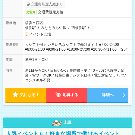
交通費別途支給あり
交通費規定支給
交通費
横浜市西区
勤務地
横浜駅
/
みなとみらい駅
/
西横浜駅
/
…
イベント会場
＜シフト例＞ いろいろなシフトで働けます！ ■7:00-24:00
勤務時間
■8:00-21:00 ■9:00-21:00 ■18:00-翌7:00 ■20:30-翌11:00 など
単発1日～OK!
期間
週1日からOK
/
日払いOK
/
履歴書不要
/
40～50代活躍中
/
副
特徴
業・WワークOK
/
服装自由
/
シフト勤務
/
電話対応なし
/
パソ
コンスキル不要
気になる！
応募する
詳細へ
未読
人気イベントも！好きな場所で働けるイベント