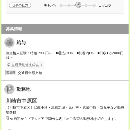
仕事の仕方
テキパキ
コツコツ
募集情報
給与
無資格未経験：時給1500円～ ■週払いOK ■扶養内OK ■日収1万2000円
以上
交通費別途支給あり
交通費全額支給
交通費
勤務地
川崎市中原区
【川崎市中原区】武蔵小杉・武蔵新城・元住吉・武蔵中原・新丸子など勤務
地多数！
≪自宅からドアtoドアで30分以内！≫ご希望の勤務地を紹介します。