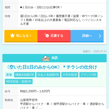
etc ★最短で3時間で5,120円のお仕事から 15時間で2万円近く稼
げるお仕事も！ ご希望のお時間に合わせてご紹介！ ※シフトは
■１日のみ・1回だけお仕事OK！
期間
現場によって異なります。 ※勿論、休憩時間はあるのでご安心
ください！
週1日からOK
/
日払いOK
/
履歴書不要
/
副業・WワークOK
/
シ
特徴
フト勤務
/
10名以上の大量募集
/
電話対応なし
/
パソコンスキ
ル不要
気になる！
応募する
詳細へ
掲載日：2026.07.27
未読
〈空いた日1日のみからOK〉＊チラシの仕分け
派遣
職種未経験OK
社会人未経験OK
大学生歓迎
ブランクOK
WEB登録・面接OK
時給1,200円～1,625円
給与
山梨県甲府市
勤務地
甲府駅からバイク・車
/
南甲府駅からバイク・車
/
酒折駅から
バイク・車
/
…