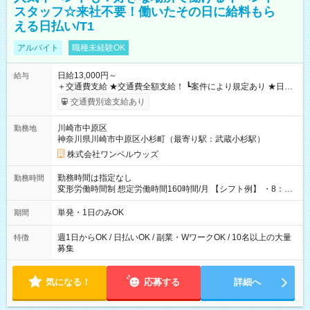
スタッフ☆来社不要！働いたその日に給料もら
える日払い/T1
アルバイト
職種未経験OK
日給13,000円～
給与
＋交通費支給 ★交通費全額支給！ ┗案件により規定あり ★日払
いOK！（規定あり） ┗働いたその日に現金GET♪ お仕事後はコ
交通費別途支給あり
ンビニATMから 日払い分を引き落とせます！ 【試用期間】試
用期間なし
川崎市中原区
勤務地
神奈川県川崎市中原区小杉町（最寄り駅：武蔵小杉駅）
株式会社ワンベルウッズ
勤務時間は指定なし
勤務時間
変形労働時間制 想定労働時間160時間/月 【シフト例】 ・8：00
～21：00
単発・1日のみOK
期間
週1日からOK / 日払いOK / 副業・WワークOK / 10名以上の大量
特徴
募集
気になる！
応募する
詳細へ