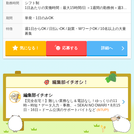
シフト制
勤務時間
1日あたりの実働時間：最大15時間/日 ＜1週間の勤務例＞週3回
勤務 勤務：月・水・金 休み：火・木・土・日 好きな時にお仕事
可能です！ ※1日あたりの最大実働時間は日勤、夜勤共に勤務し
単発・1日のみOK
期間
た時間になります。
週1日からOK / 日払いOK / 副業・WワークOK / 10名以上の大量
特徴
募集
気になる！
応募する
詳細へ
編集部イチオシ
【完全在宅！】難しい業務なし＆電話なし！ゆっくりの11
時～時短＊データ入力・事務、＜SEKAI NO OWARI＊8月15
日・16日＞ドーム公演のサポートバイトなど
(8/7UP!)