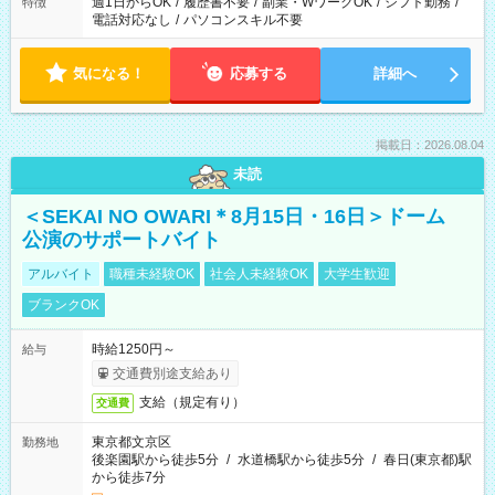
週1日からOK
/
履歴書不要
/
副業・WワークOK
/
シフト勤務
/
特徴
電話対応なし
/
パソコンスキル不要
気になる！
応募する
詳細へ
掲載日：2026.08.04
未読
＜SEKAI NO OWARI＊8月15日・16日＞ドーム
公演のサポートバイト
アルバイト
職種未経験OK
社会人未経験OK
大学生歓迎
ブランクOK
時給1250円～
給与
交通費別途支給あり
支給（規定有り）
交通費
東京都文京区
勤務地
後楽園駅から徒歩5分
/
水道橋駅から徒歩5分
/
春日(東京都)駅
から徒歩7分