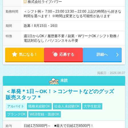
株式会社ライブパワー
＜シフト例＞ 7:00～23:00 13:30～22:00 上記の時間から好きな
勤務時間
時間を選べます！ ※時間は変更となる可能性があります
急募！8月15日・16日
期間
週1日からOK
/
履歴書不要
/
副業・WワークOK
/
シフト勤務
/
特徴
電話対応なし
/
パソコンスキル不要
気になる！
応募する
詳細へ
掲載日：2026.08.07
未読
＜単発＊1日～OK！＞コンサートなどのグッズ
販売スタッフ＊
アルバイト
職種未経験OK
社会人未経験OK
大学生歓迎
ブランクOK
WEB登録・面接OK
日給1万5000円～ ■最大で日給2万8500円！
給与