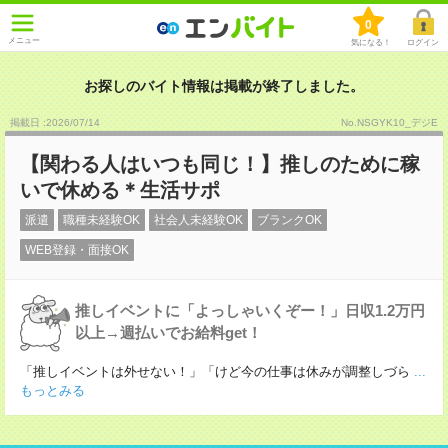
0
メニュー
気になる！
ログイン
お探しのバイト情報は掲載が終了しました。
掲載日 :2026
/
07
/
14
No.NSGYK10_デジE
【関わる人はいつも同じ！】推しのために稼
いで休める＊生活サポ
派遣
職種未経験OK
社会人未経験OK
ブランクOK
WEB登録・面接OK
推しイベントに「よっしゃいくぞー！」日収1.2万円
以上→週払いでお給料get！
「推しイベントは外せない！」「けど今の仕事は休みが調整しづら
...
もっとみる