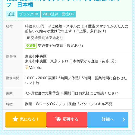
フ 日本橋
派遣
ブランクOK
WEB登録・面接OK
時給1800円 ※ご経験・スキルにより優遇 スマホでかんたんに
給与
前払いで給与が受け取れます（※上限、条件あり）
交通費別途支給あり
交通費全額支給（規定あり）
交通費
東京都中央区
勤務地
東京都中央区 東京メトロ 日本橋駅から直結（徒歩1分）
Valextra
10:00～20:00 実働7.5時間／休憩1.5時間 営業時間に合わせた
勤務時間
シフト制
3か月程度の短期予定 ※開始日はお気軽にご相談ください
期間
副業・WワークOK
/
シフト勤務
/
パソコンスキル不要
特徴
気になる！
応募する
詳細へ