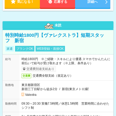
気になる！
応募する
詳細へ
未読
特別時給1800円【ヴァレクストラ】短期スタッ
フ 新宿
派遣
ブランクOK
WEB登録・面接OK
時給1800円 ※ご経験・スキルにより優遇 スマホでかんたんに
給与
前払いで給与が受け取れます（※上限、条件あり）
交通費別途支給あり
交通費全額支給（規定あり）
交通費
東京都新宿区
勤務地
新宿三丁目駅から徒歩2分
/
新宿(東京メトロ)駅
Valextra
09:30～20:30 実働7.5時間／休憩1.5時間 営業時間に合わせた
勤務時間
シフト制