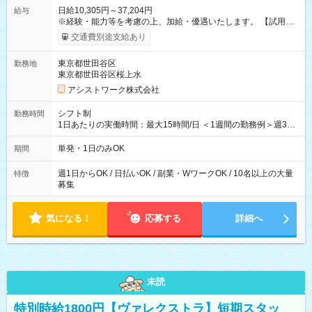
日給10,305円～37,204円
給与
※経験・能力等を考慮の上、加給・優遇いたします。 【試用期
間】試用期間なし
交通費別途支給あり
東京都世田谷区
勤務地
東京都世田谷区桜上水
アシストワーク株式会社
シフト制
勤務時間
1日あたりの実働時間：最大15時間/日 ＜1週間の勤務例＞週3回
勤務 勤務：月・水・金 休み：火・木・土・日 好きな時にお仕事
可能です！ ※1日あたりの最大実働時間は日勤、夜勤共に勤務し
単発・1日のみOK
期間
た時間になります。
週1日からOK / 日払いOK / 副業・WワークOK / 10名以上の大量
特徴
募集
気になる！
応募する
詳細へ
未読
特別時給1800円【ヴァレクストラ】短期スタッ