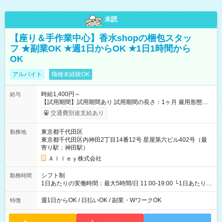
未読
【座り＆手作業中心】香水shopの梱包スタッ
フ ★副業OK ★週1日からOK ★1日1時間から
OK
アルバイト
職種未経験OK
時給1,400円～
給与
【試用期間】試用期間あり 試用期間の長さ：1ヶ月 雇用形態、
給与は本採用時と同じです。
交通費別途支給あり
東京都千代田区
勤務地
東京都千代田区内神田2丁目14番12号 星屋第六ビル402号（最
寄り駅：神田駅）
Ａｌｌｅｙ株式会社
シフト制
勤務時間
1日あたりの実働時間：最大5時間/日 11:00-19:00 └1日あたりの
実働時間：1-5時間 └上記の時間帯内であれば、いつでも勤務可
能！ └平日・土曜日の中で、お好きな曜日でご勤務いただけま
週1日からOK / 日払いOK / 副業・WワークOK
特徴
す！ 【シフト例】 ・11:00～14:00 ・16:30～19:00 ・13:00～
18:00 などのように、自由な働き方が可能なお仕事です！