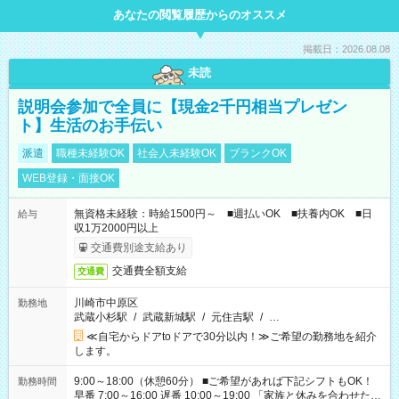
あなたの閲覧履歴からのオススメ
掲載日：2026.08.08
未読
説明会参加で全員に【現金2千円相当プレゼン
ト】生活のお手伝い
派遣
職種未経験OK
社会人未経験OK
ブランクOK
WEB登録・面接OK
無資格未経験：時給1500円～ ■週払いOK ■扶養内OK ■日
給与
収1万2000円以上
交通費別途支給あり
交通費全額支給
交通費
川崎市中原区
勤務地
武蔵小杉駅
/
武蔵新城駅
/
元住吉駅
/
…
≪自宅からドアtoドアで30分以内！≫ご希望の勤務地を紹介
します。
9:00～18:00（休憩60分） ■ご希望があれば下記シフトもOK！
勤務時間
早番 7:00～16:00 遅番 10:00～19:00 「家族と休みを合わせた