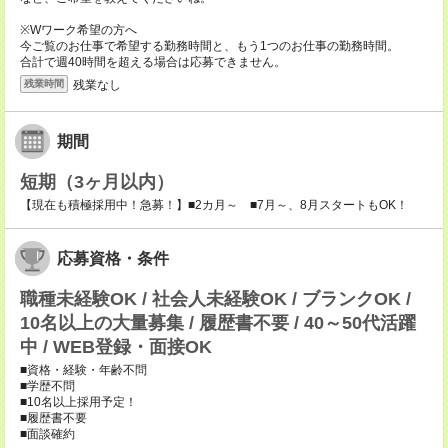
※Wワーク希望の方へ
今ご覧のお仕事で希望する勤務時間と、もう1つのお仕事の勤務時間。
合計で週40時間を超える場合は応募できません。
残業なし
残業時間
期間
短期（3ヶ月以内）
【現在も積極採用中！急募！】■2カ月～ ■7月～、8月スタートもOK！
応募資格・条件
職種未経験OK / 社会人未経験OK / ブランクOK /
10名以上の大量募集 / 履歴書不要 / 40～50代活躍
中 / WEB登録・面接OK
■資格・経験・年齢不問
■学歴不問
■10名以上採用予定！
■履歴書不要
■面談確約