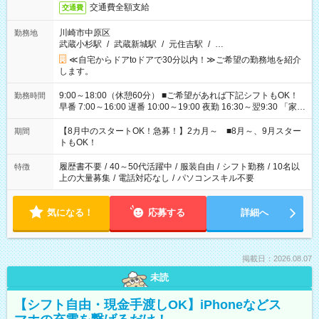
交通費全額支給
交通費
川崎市中原区
勤務地
武蔵小杉駅
/
武蔵新城駅
/
元住吉駅
/
…
≪自宅からドアtoドアで30分以内！≫ご希望の勤務地を紹介
します。
9:00～18:00（休憩60分） ■ご希望があれば下記シフトもOK！
勤務時間
早番 7:00～16:00 遅番 10:00～19:00 夜勤 16:30～翌9:30 「家族
と休みを合わせたい」 「余裕を持って夕飯の準備がしたい」
「できれば残業はしたくない」 など、ご希望を教えてください
【8月中のスタートOK！急募！】2カ月～ ■8月～、9月スター
期間
ね。 ※Wワーク希望の方へ 今ご覧のお仕事で希望する勤務時間
トもOK！
と、もう1つのお仕事の勤務時間。 合計で週40時間を超える場
合は応募できません。
履歴書不要
/
40～50代活躍中
/
服装自由
/
シフト勤務
/
10名以
特徴
上の大量募集
/
電話対応なし
/
パソコンスキル不要
気になる！
応募する
詳細へ
掲載日：2026.08.07
未読
【シフト自由・現金手渡しOK】iPhoneなどス