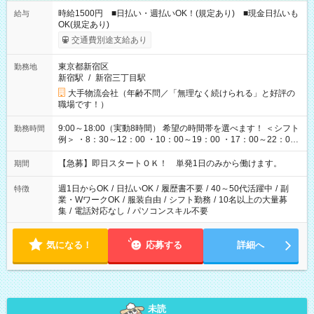
時給1500円 ■日払い・週払いOK！(規定あり) ■現金日払いも
給与
OK(規定あり)
交通費別途支給あり
東京都新宿区
勤務地
新宿駅
/
新宿三丁目駅
大手物流会社（年齢不問／「無理なく続けられる」と好評の
職場です！）
9:00～18:00（実動8時間） 希望の時間帯を選べます！ ＜シフト
勤務時間
例＞ ・8：30～12：00 ・10：00～19：00 ・17：00～22：00
・13：00～22：00 ・22：00～翌6：00 など
【急募】即日スタートＯＫ！ 単発1日のみから働けます。
期間
週1日からOK
/
日払いOK
/
履歴書不要
/
40～50代活躍中
/
副
特徴
業・WワークOK
/
服装自由
/
シフト勤務
/
10名以上の大量募
集
/
電話対応なし
/
パソコンスキル不要
気になる！
応募する
詳細へ
未読