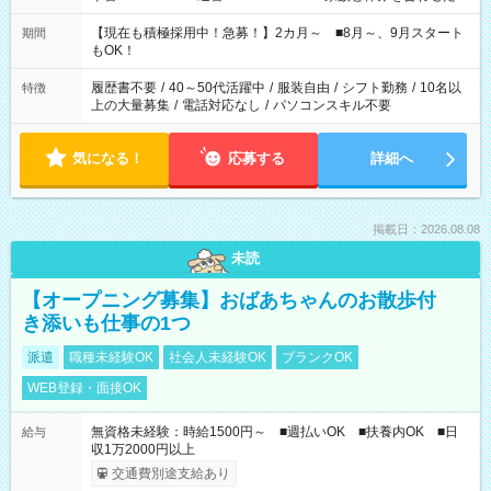
い」 「余裕を持って夕飯の準備がしたい」 「できれば残業はし
たくない」 など、ご希望を教えてくださいね。 ※Wワーク希望
【現在も積極採用中！急募！】2カ月～ ■8月～、9月スタート
期間
の方へ 今ご覧のお仕事で希望する勤務時間と、もう1つのお仕事
もOK！
の勤務時間。 合計で週40時間を超える場合は応募できません。
履歴書不要
/
40～50代活躍中
/
服装自由
/
シフト勤務
/
10名以
特徴
上の大量募集
/
電話対応なし
/
パソコンスキル不要
気になる！
応募する
詳細へ
掲載日：2026.08.08
未読
【オープニング募集】おばあちゃんのお散歩付
き添いも仕事の1つ
派遣
職種未経験OK
社会人未経験OK
ブランクOK
WEB登録・面接OK
無資格未経験：時給1500円～ ■週払いOK ■扶養内OK ■日
給与
収1万2000円以上
交通費別途支給あり