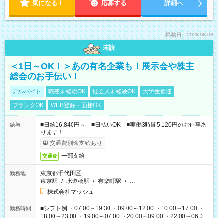
気になる！
応募する
詳細へ
掲載日：2026.08.08
未読
＜1日～OK！＞あの有名企業も！展示会や株主
総会のお手伝い！
アルバイト
職種未経験OK
社会人未経験OK
大学生歓迎
ブランクOK
WEB登録・面接OK
■日給16,840円～ ■日払いOK ■実働3時間5,120円のお仕事あ
給与
ります！
交通費別途支給あり
一部支給
交通費
東京都千代田区
勤務地
東京駅
/
水道橋駅
/
有楽町駅
/
…
株式会社マッシュ
■シフト例 ・07:00～19:30 ・09:00～12:00 ・10:00～17:00 ・
勤務時間
18:00～23:00 ・19:00～07:00 ・20:00～09:00 ・22:00～06:00