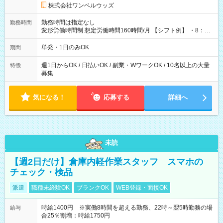
株式会社ワンベルウッズ
勤務時間は指定なし
勤務時間
変形労働時間制 想定労働時間160時間/月 【シフト例】 ・8：00
～21：00
単発・1日のみOK
期間
週1日からOK / 日払いOK / 副業・WワークOK / 10名以上の大量
特徴
募集
気になる！
応募する
詳細へ
未読
【週2日だけ】倉庫内軽作業スタッフ スマホの
チェック・検品
派遣
職種未経験OK
ブランクOK
WEB登録・面接OK
時給1400円 ※実働8時間を超える勤務、22時～翌5時勤務の場
給与
合25％割増：時給1750円