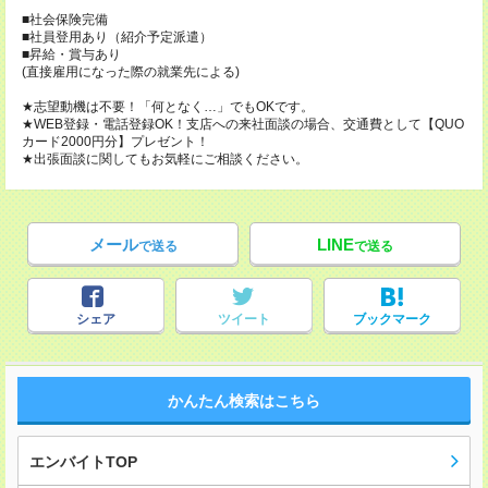
■社会保険完備
■社員登用あり（紹介予定派遣）
■昇給・賞与あり
(直接雇用になった際の就業先による)
★志望動機は不要！「何となく…」でもOKです。
★WEB登録・電話登録OK！支店への来社面談の場合、交通費として【QUO
カード2000円分】プレゼント！
★出張面談に関してもお気軽にご相談ください。
メール
LINE
で送る
で送る
シェア
ツイート
ブックマーク
かんたん検索はこちら
エンバイトTOP