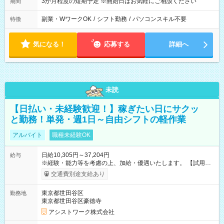
3か月程度の短期予定 ※開始日はお気軽にご相談ください
期間
副業・WワークOK
/
シフト勤務
/
パソコンスキル不要
特徴
気になる！
応募する
詳細へ
未読
【日払い・未経験歓迎！】稼ぎたい日にサクッ
と勤務！単発・週1日～自由シフトの軽作業
アルバイト
職種未経験OK
日給10,305円～37,204円
給与
※経験・能力等を考慮の上、加給・優遇いたします。 【試用期
間】試用期間なし
交通費別途支給あり
東京都世田谷区
勤務地
東京都世田谷区豪徳寺
アシストワーク株式会社