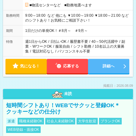
■物流センターなど ■勤務地選べます
9:00～18:00 など 他にも ▼10:00～19:00 ▼18:00～21:00 など
勤務時間
のシフトあり！お気軽にご相談下さい！
1日だけの単発OK！＃8月～ ＃9月～
期間
週1日からOK
/
日払いOK
/
履歴書不要
/
40～50代活躍中
/
副
特徴
業・WワークOK
/
服装自由
/
シフト勤務
/
10名以上の大量募
集
/
電話対応なし
/
パソコンスキル不要
気になる！
応募する
詳細へ
掲載日：2026.08.09
未読
短時間シフトあり！WEBでサクッと登録OK＊
クッキーなどの仕分け
派遣
職種未経験OK
社会人未経験OK
大学生歓迎
ブランクOK
WEB登録・面接OK