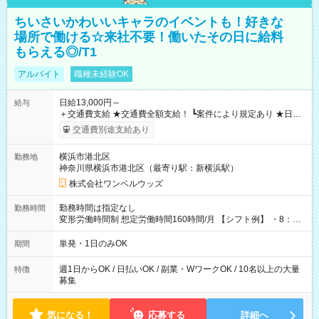
ちいさいかわいいキャラのイベントも！好きな
場所で働ける☆来社不要！働いたその日に給料
もらえる◎/T1
アルバイト
職種未経験OK
日給13,000円～
給与
＋交通費支給 ★交通費全額支給！ ┗案件により規定あり ★日払
いOK！（規定あり） ┗働いたその日に現金GET♪ お仕事後はコ
交通費別途支給あり
ンビニATMから 日払い分を引き落とせます！ 【試用期間】試
用期間なし
横浜市港北区
勤務地
神奈川県横浜市港北区（最寄り駅：新横浜駅）
株式会社ワンベルウッズ
勤務時間は指定なし
勤務時間
変形労働時間制 想定労働時間160時間/月 【シフト例】 ・8：00
～21：00
単発・1日のみOK
期間
週1日からOK / 日払いOK / 副業・WワークOK / 10名以上の大量
特徴
募集
気になる！
応募する
詳細へ