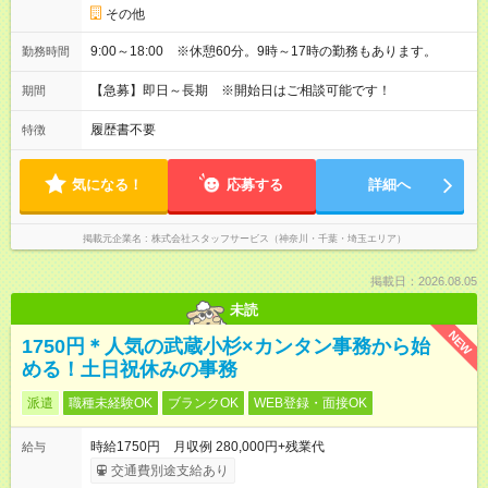
その他
9:00～18:00 ※休憩60分。9時～17時の勤務もあります。
勤務時間
【急募】即日～長期 ※開始日はご相談可能です！
期間
履歴書不要
特徴
気になる！
応募する
詳細へ
掲載元企業名
株式会社スタッフサービス（神奈川・千葉・埼玉エリア）
掲載日：2026.08.05
未読
NEW
1750円＊人気の武蔵小杉×カンタン事務から始
める！土日祝休みの事務
派遣
職種未経験OK
ブランクOK
WEB登録・面接OK
時給1750円 月収例 280,000円+残業代
給与
交通費別途支給あり