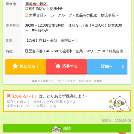
川崎市中原区
勤務地
武蔵中原駅から徒歩4分
大手食品メーカーグループ＜食品等の配送・物流事業＞
09:00～12:00(実働3時間 休憩なし) ※【相談OK】始業8:30
勤務時間
～ #午前のみ
【急募】即日～長期 ※即日～！
期間
履歴書不要
/
40～50代活躍中
/
副業・WワークOK
/
服装自由
特徴
気になる！
応募する
詳細へ
掲載元企業名
パーソルテンプスタッフ株式会社 首都圏
興味のあるバイト
は、とりあえず保存しよう♪
保存した求人は、後からまとめて応募できるよ。
企業からアプローチが届くことも！
掲載日：2026.08.06
未読