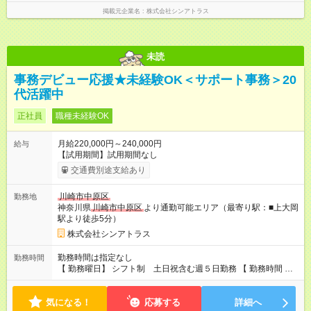
掲載元企業名
株式会社シンアトラス
未読
事務デビュー応援★未経験OK＜サポート事務＞20
代活躍中
正社員
職種未経験OK
月給220,000円～240,000円
給与
【試用期間】試用期間なし
交通費別途支給あり
川崎市中原区
勤務地
神奈川県
川崎市中原区
より通勤可能エリア（最寄り駅：■上大岡
駅より徒歩5分）
株式会社シンアトラス
勤務時間は指定なし
勤務時間
【 勤務曜日】 シフト制 土日祝含む週５日勤務 【 勤務時間 】
・ 9：00～20：00（実働8h／休憩１h） ※残業ほとんどありま
せん（残業代支給）
気になる！
応募する
詳細へ