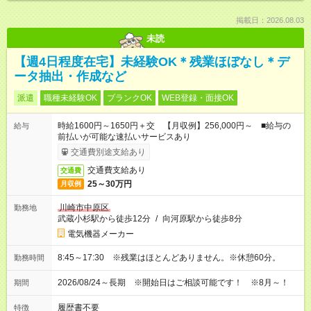
掲載日：2026.08.03
未読
【週4日程度在宅】未経験OK＊残業ほぼなし＊デ
ータ抽出・作成など
派遣
職種未経験OK
ブランクOK
WEB登録・面接OK
時給1600円～1650円＋交 【月収例】256,000円～ ■給与の
給与
前払いが可能な速払いサービスあり
交通費別途支給あり
交通費支給あり
交通費
25～30万円
月収例
川崎市中原区
勤務地
武蔵小杉駅から徒歩12分
/
向河原駅から徒歩8分
電気機器メーカー
8:45～17:30 ※残業はほとんどありません。※休憩60分。
勤務時間
2026/08/24～長期 ※開始日はご相談可能です！ ※8月～！
期間
履歴書不要
特徴