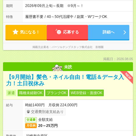
2026年09月上旬～長期 ※9月～！
期間
履歴書不要
/
40～50代活躍中
/
副業・WワークOK
特徴
気になる！
応募する
詳細へ
掲載元企業名
パーソルテンプスタッフ株式会社 首都圏
掲載日：2026.08.05
未読
NEW
【9月開始】髪色・ネイル自由！電話＆データ入
力！土日祝休み
派遣
職種未経験OK
ブランクOK
WEB登録・面接OK
時給1400円 月収例 224,000円
給与
交通費別途支給あり
全額支給
交通費
20～25万円
月収例