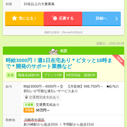
10名以上の大量募集
特徴
気になる！
応募する
詳細へ
掲載元企業名
ElevateS合同会社
掲載日：2026.08.06
未読
NEW
時給3000円！週1日在宅あり＊ピタッと18時ま
で＊開発のサポート業務など
派遣
職種未経験OK
ブランクOK
WEB登録・面接OK
時給3000円～4000円＋交 【月収例】498,750円～ ■給与の
給与
前払いが可能な速払いサービスあり
交通費別途支給あり
交通費支給あり
交通費
30万円～
月収例
川崎市中原区
勤務地
新川崎駅から徒歩20分
/
平間駅から徒歩15分