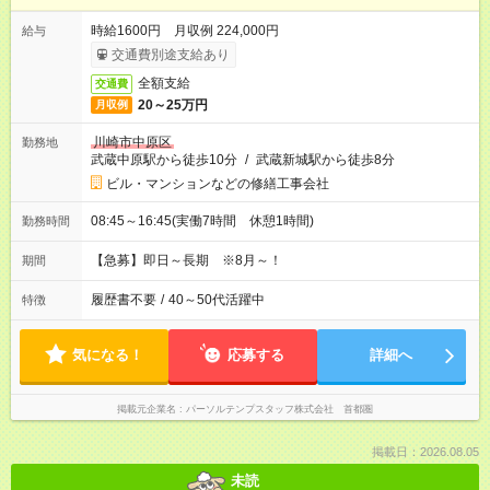
時給1600円 月収例 224,000円
給与
交通費別途支給あり
全額支給
交通費
20～25万円
月収例
川崎市中原区
勤務地
武蔵中原駅から徒歩10分
/
武蔵新城駅から徒歩8分
ビル・マンションなどの修繕工事会社
08:45～16:45(実働7時間 休憩1時間)
勤務時間
【急募】即日～長期 ※8月～！
期間
履歴書不要
/
40～50代活躍中
特徴
気になる！
応募する
詳細へ
掲載元企業名
パーソルテンプスタッフ株式会社 首都圏
掲載日：2026.08.05
未読