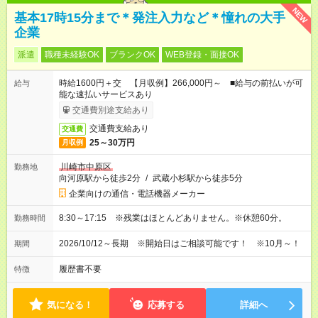
NEW
基本17時15分まで＊発注入力など＊憧れの大手
企業
派遣
職種未経験OK
ブランクOK
WEB登録・面接OK
時給1600円＋交 【月収例】266,000円～ ■給与の前払いが可
給与
能な速払いサービスあり
交通費別途支給あり
交通費支給あり
交通費
25～30万円
月収例
川崎市中原区
勤務地
向河原駅から徒歩2分
/
武蔵小杉駅から徒歩5分
企業向けの通信・電話機器メーカー
8:30～17:15 ※残業はほとんどありません。※休憩60分。
勤務時間
2026/10/12～長期 ※開始日はご相談可能です！ ※10月～！
期間
履歴書不要
特徴
気になる！
応募する
詳細へ