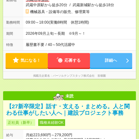
川崎市中原区
勤務地
武蔵中原駅から徒歩20分
/
武蔵新城駅から徒歩18分
機械器具・設備等の販売、修理業等
09:00～18:00(実働8時間 休憩1時間)
勤務時間
2026年09月上旬～長期 ※9月～！
期間
履歴書不要
/
40～50代活躍中
特徴
気になる！
応募する
詳細へ
掲載元企業名
パーソルテンプスタッフ株式会社 首都圏
未読
【27新卒限定】話す・支える・まとめる。人と関
わる仕事がしたい人へ｜建設プロジェクト事務
正社員（新卒）
職種未経験OK
月給223,690円～279,200円
給与