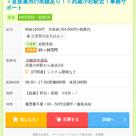
＜直接雇用の実績あり！＞武蔵小杉駅近！事務サ
ポート
派遣
WEB登録・面接OK
時給1650円 月収例 264,000円+残業代
給与
交通費別途支給あり
全額支給
交通費
25～30万円
月収例
川崎市中原区
勤務地
武蔵小杉駅から徒歩2分
【IT関連】システム開発など
08:30～17:30(実働8時間 休憩1時間)
勤務時間
【急募】即日～長期 ※8月～！
期間
履歴書不要
/
40～50代活躍中
/
服装自由
特徴
気になる！
応募する
詳細へ
掲載元企業名
パーソルテンプスタッフ株式会社 首都圏