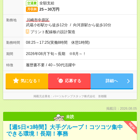
全額支給
交通費
25～30万円
月収例
川崎市中原区
勤務地
武蔵小杉駅から徒歩12分
/
向河原駅から徒歩10分
プリント配線板の設計製造
08:25～17:25(実働8時間 休憩1時間)
勤務時間
2026年08月下旬～長期 ※8月～！
期間
履歴書不要
/
40～50代活躍中
特徴
気になる！
応募する
詳細へ
掲載元企業名
パーソルテンプスタッフ株式会社 首都圏
掲載日：2026.08.05
未読
NEW
【週5日×3時間】大手グループ！コツコツ集中
できる環境！長期！事務