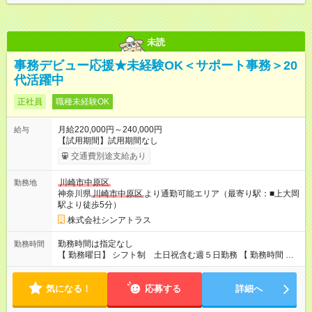
未読
事務デビュー応援★未経験OK＜サポート事務＞20
代活躍中
正社員
職種未経験OK
月給220,000円～240,000円
給与
【試用期間】試用期間なし
交通費別途支給あり
川崎市中原区
勤務地
神奈川県
川崎市中原区
より通勤可能エリア（最寄り駅：■上大岡
駅より徒歩5分）
株式会社シンアトラス
勤務時間は指定なし
勤務時間
【 勤務曜日】 シフト制 土日祝含む週５日勤務 【 勤務時間 】
・ 9：00～20：00（実働8h／休憩１h） ※残業ほとんどありま
せん（残業代支給）
気になる！
応募する
詳細へ