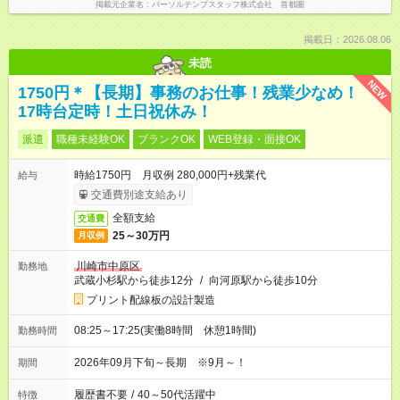
掲載元企業名
パーソルテンプスタッフ株式会社 首都圏
掲載日：2026.08.06
未読
NEW
1750円＊【長期】事務のお仕事！残業少なめ！
17時台定時！土日祝休み！
派遣
職種未経験OK
ブランクOK
WEB登録・面接OK
時給1750円 月収例 280,000円+残業代
給与
交通費別途支給あり
全額支給
交通費
25～30万円
月収例
川崎市中原区
勤務地
武蔵小杉駅から徒歩12分
/
向河原駅から徒歩10分
プリント配線板の設計製造
08:25～17:25(実働8時間 休憩1時間)
勤務時間
2026年09月下旬～長期 ※9月～！
期間
履歴書不要
/
40～50代活躍中
特徴