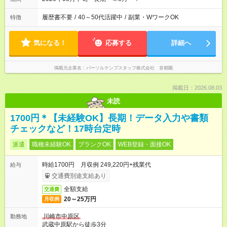
履歴書不要
/
40～50代活躍中
/
副業・WワークOK
特徴
気になる！
応募する
詳細へ
掲載元企業名
パーソルテンプスタッフ株式会社 首都圏
掲載日：2026.08.03
未読
1700円＊【未経験OK】長期！データ入力や書類
チェックなど！17時台定時
派遣
職種未経験OK
ブランクOK
WEB登録・面接OK
時給1700円 月収例 249,220円+残業代
給与
交通費別途支給あり
全額支給
交通費
20～25万円
月収例
川崎市中原区
勤務地
武蔵中原駅から徒歩3分