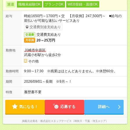
派遣
職種未経験OK
ブランクOK
WEB登録・面接OK
時給1650円～1700円＋交 【月収例】247,500円～ ■給与の
給与
前払いが可能な速払いサービスあり
交通費別途支給あり
交通費支給あり
交通費
20～25万円
月収例
川崎市中原区
勤務地
武蔵小杉駅から徒歩2分
その他
9:00～17:30 ※残業はほとんどありません。※休憩60分。
勤務時間
2026/09/01～長期 ※9月～！
期間
履歴書不要
特徴
気になる！
応募する
詳細へ
掲載元企業名
株式会社スタッフサービス（神奈川・千葉・埼玉エリア）