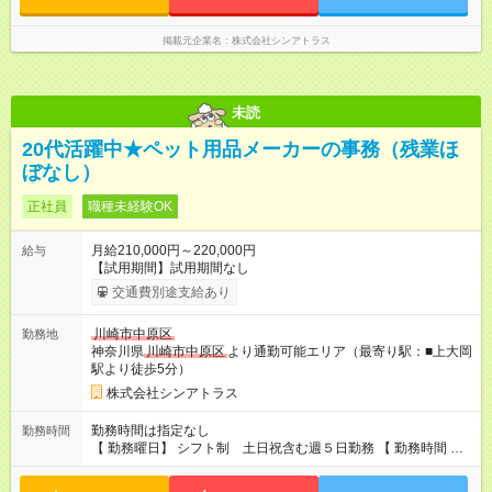
掲載元企業名
株式会社シンアトラス
未読
20代活躍中★ペット用品メーカーの事務（残業ほ
ぼなし）
正社員
職種未経験OK
月給210,000円～220,000円
給与
【試用期間】試用期間なし
交通費別途支給あり
川崎市中原区
勤務地
神奈川県
川崎市中原区
より通勤可能エリア（最寄り駅：■上大岡
駅より徒歩5分）
株式会社シンアトラス
勤務時間は指定なし
勤務時間
【 勤務曜日】 シフト制 土日祝含む週５日勤務 【 勤務時間 】
・ 9：00～20：00（実働8h／休憩１h） ※残業ほとんどありま
せん（残業代支給）