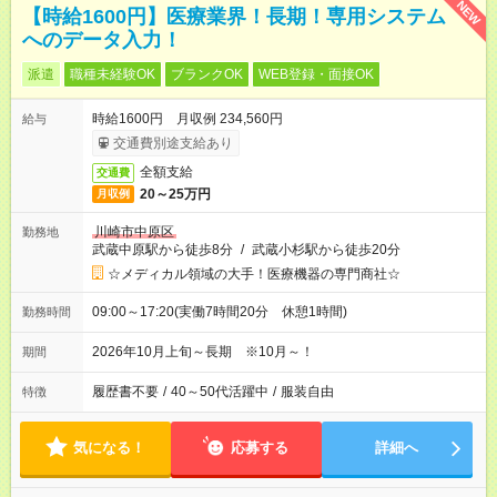
NEW
【時給1600円】医療業界！長期！専用システム
へのデータ入力！
派遣
職種未経験OK
ブランクOK
WEB登録・面接OK
時給1600円 月収例 234,560円
給与
交通費別途支給あり
全額支給
交通費
20～25万円
月収例
川崎市中原区
勤務地
武蔵中原駅から徒歩8分
/
武蔵小杉駅から徒歩20分
☆メディカル領域の大手！医療機器の専門商社☆
09:00～17:20(実働7時間20分 休憩1時間)
勤務時間
2026年10月上旬～長期 ※10月～！
期間
履歴書不要
/
40～50代活躍中
/
服装自由
特徴
気になる！
応募する
詳細へ