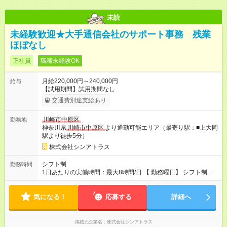
未読
未経験歓迎★大手通信会社のサポート事務 残業
ほぼなし
正社員
職種未経験OK
月給220,000円～240,000円
給与
【試用期間】試用期間なし
交通費別途支給あり
川崎市中原区
勤務地
神奈川県
川崎市中原区
より通勤可能エリア（最寄り駅：■上大岡
駅より徒歩5分）
株式会社シンアトラス
シフト制
勤務時間
1日あたりの実働時間：最大8時間/日 【 勤務曜日】 シフト制
土日祝含む週５日勤務 【 勤務時間 】 ・ 9：00～20：00（実働
8h／休憩１h） ※残業ほとんどありません（残業代支給）
気になる！
応募する
詳細へ
掲載元企業名
株式会社シンアトラス