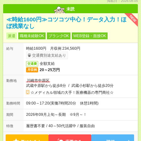
掲載日：2026.08.05
未読
NEW
≪時給1600円≫コツコツ中心！データ入力！ほ
ぼ残業なし
派遣
職種未経験OK
ブランクOK
WEB登録・面接OK
時給1600円 月収例 234,560円
給与
交通費別途支給あり
全額支給
交通費
20～25万円
月収例
川崎市中原区
勤務地
武蔵中原駅から徒歩8分
/
武蔵小杉駅から徒歩20分
☆メディカル領域の大手！医療機器の専門商社☆
09:00～17:20(実働7時間20分 休憩1時間)
勤務時間
2026年09月上旬～長期 ※9月～！
期間
履歴書不要
/
40～50代活躍中
/
服装自由
特徴