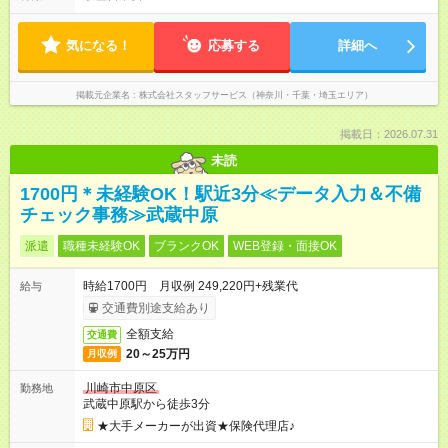
気になる！
応募する
詳細へ
掲載元企業名
株式会社スタッフサービス（神奈川・千葉・埼玉エリア）
掲載日：2026.07.31
未読
1700円＊未経験OK！駅近3分≪データ入力＆不備
チェック事務≫武蔵中原
派遣
職種未経験OK
ブランクOK
WEB登録・面接OK
時給1700円 月収例 249,220円+残業代
給与
交通費別途支給あり
全額支給
交通費
20～25万円
月収例
川崎市中原区
勤務地
武蔵中原駅から徒歩3分
★大手メーカーが出資★保険代理店♪