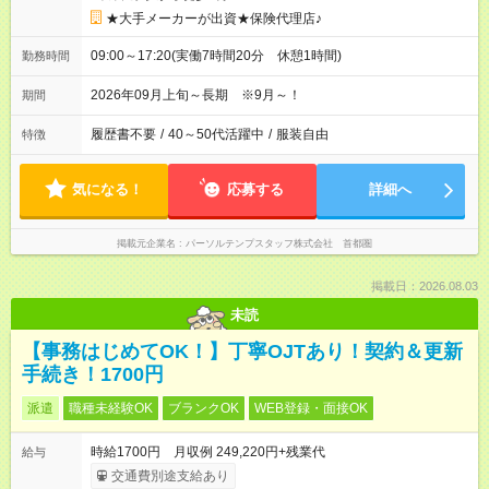
★大手メーカーが出資★保険代理店♪
09:00～17:20(実働7時間20分 休憩1時間)
勤務時間
2026年09月上旬～長期 ※9月～！
期間
履歴書不要
/
40～50代活躍中
/
服装自由
特徴
気になる！
応募する
詳細へ
掲載元企業名
パーソルテンプスタッフ株式会社 首都圏
掲載日：2026.08.03
未読
【事務はじめてOK！】丁寧OJTあり！契約＆更新
手続き！1700円
派遣
職種未経験OK
ブランクOK
WEB登録・面接OK
時給1700円 月収例 249,220円+残業代
給与
交通費別途支給あり