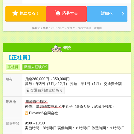
気になる！
応募する
詳細へ
掲載元企業名
パーソルテンプスタッフ株式会社 首都圏
未読
【正社員】
正社員
職種未経験OK
月給260,000円～350,000円
給与
賞与：年2回（7月／12月） 昇給：年1回（1月） 交通費全額支
給 初年度の想定年収：400万前後 スキルや業務内容に応じて昇
交通費別途支給あり
給や特別手当の支給がございます 「頑張った分がきちんと評価
される」環境で、着実に成長しながら収入アップを目指せます◎
川崎市中原区
勤務地
また、未経験から安心してスタートできるよう、 ITスクール無
神奈川県
川崎市中原区
中丸子（最寄り駅：武蔵小杉駅）
料受講制度や研修期間中の給与保証制度もご用意！ 資格取得支
援制度も充実しており、受験費用は会社が全額負担◎ 合格者
ElevateS合同会社
（資格保有者）には資格手当も支給しています！ ▼取得可能資
格例 ・ITパスポート ・MOS（Microsoft Office Specialist） ・
9:00～18:00
勤務時間
CAD利用技術者試験 ・基本情報技術者試験 ・AWS認定資格 ・
実働時間：8時間/日 実働時間：８時間/日 休憩時間：１時間/日
CCNA など そのほかにも…