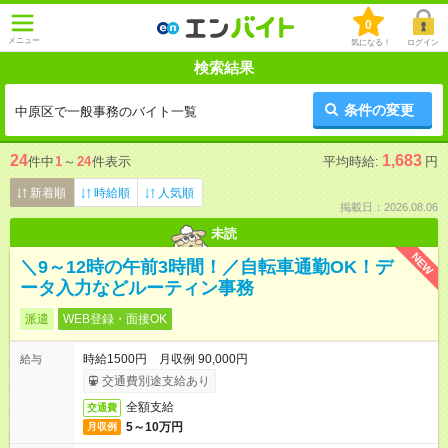
0
メニュー
気になる！
ログイン
検索結果
条件の変更
中原区で一般事務のバイト一覧
24
1,683
件中
1
～
24
件表示
平均時給:
円
新着順
時給順
人気順
掲載日：2026.08.06
未読
NEW
＼9～12時の午前3時間！／自転車通勤OK！デ
ータ入力などルーティン事務
派遣
WEB登録・面接OK
時給1500円 月収例 90,000円
給与
交通費別途支給あり
全額支給
交通費
5～10万円
月収例