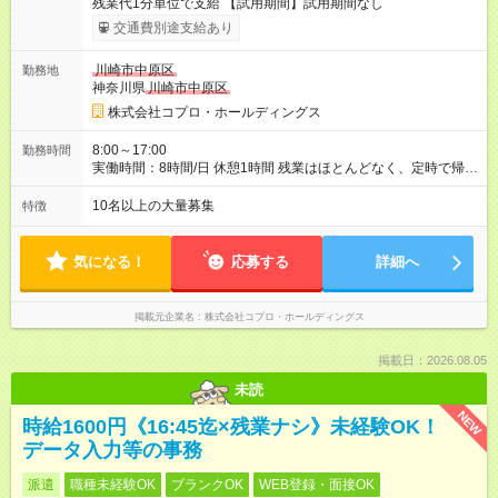
残業代1分単位で支給 【試用期間】試用期間なし
交通費別途支給あり
川崎市中原区
勤務地
神奈川県
川崎市中原区
株式会社コプロ・ホールディングス
8:00～17:00
勤務時間
実働時間：8時間/日 休憩1時間 残業はほとんどなく、定時で帰れ
る日が多い働き方です。 毎日の業務は進捗管理や事務が中心な
ので、 「今日やるべき仕事」が終われば、自然と区切りをつけ
10名以上の大量募集
特徴
やすいのが特長。 突発的な対応も少なく、無理をさせない働き
方を大切にしています。
気になる！
応募する
詳細へ
掲載元企業名
株式会社コプロ・ホールディングス
掲載日：2026.08.05
未読
NEW
時給1600円《16:45迄×残業ナシ》未経験OK！
データ入力等の事務
派遣
職種未経験OK
ブランクOK
WEB登録・面接OK