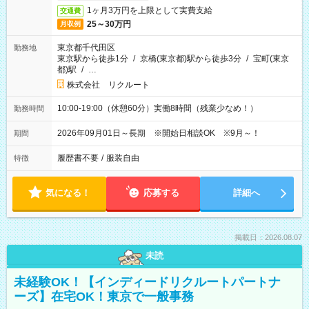
1ヶ月3万円を上限として実費支給
交通費
25～30万円
月収例
東京都千代田区
勤務地
東京駅から徒歩1分
/
京橋(東京都)駅から徒歩3分
/
宝町(東京
都)駅
/
…
株式会社 リクルート
10:00-19:00（休憩60分）実働8時間（残業少なめ！）
勤務時間
2026年09月01日～長期 ※開始日相談OK ※9月～！
期間
履歴書不要
/
服装自由
特徴
気になる！
応募する
詳細へ
掲載日：2026.08.07
未読
未経験OK！【インディードリクルートパートナ
ーズ】在宅OK！東京で一般事務