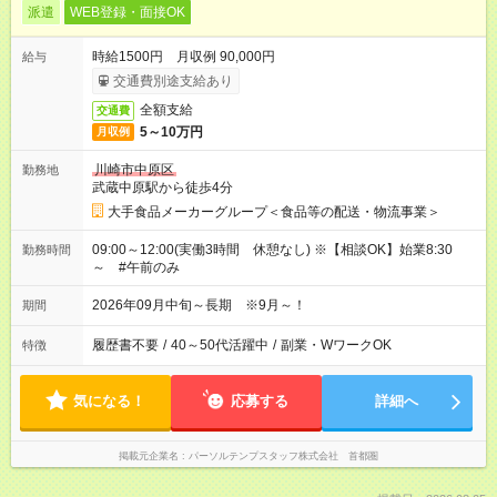
派遣
WEB登録・面接OK
時給1500円 月収例 90,000円
給与
交通費別途支給あり
全額支給
交通費
5～10万円
月収例
川崎市中原区
勤務地
武蔵中原駅から徒歩4分
大手食品メーカーグループ＜食品等の配送・物流事業＞
09:00～12:00(実働3時間 休憩なし) ※【相談OK】始業8:30
勤務時間
～ #午前のみ
2026年09月中旬～長期 ※9月～！
期間
履歴書不要
/
40～50代活躍中
/
副業・WワークOK
特徴
気になる！
応募する
詳細へ
掲載元企業名
パーソルテンプスタッフ株式会社 首都圏