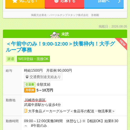
気になる！
応募する
詳細へ
掲載元企業名
パーソルテンプスタッフ株式会社 首都圏
掲載日：2026.08.05
未読
NEW
＜午前中のみ！9:00-12:00＞扶養枠内！大手グ
ループ事務
派遣
WEB登録・面接OK
時給1500円 月収例 90,000円
給与
交通費別途支給あり
全額支給
交通費
5～10万円
月収例
川崎市中原区
勤務地
武蔵中原駅から徒歩4分
大手食品メーカーグループ＜食品等の配送・物流事業＞
09:00～12:00(実働3時間 休憩なし) ※【相談OK】始業8:30
勤務時間
～ #午前のみ