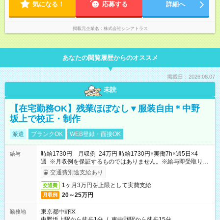
気になる！
応募する
詳細へ
掲載元企業名
株式会社シンアトラス
あなたの閲覧履歴からのオススメ
掲載日：2026.08.07
未読
【在宅勤務OK】残業ほぼなし▼服装自由＊中野
坂上で校正・制作
派遣
ブランクOK
WEB登録・面接OK
時給1730円 月収例 24万円 時給1730円×実働7h×週5日×4
給与
週 ※月収例を保証するものではありません。※給与即受取りサ
ービス利用可（利用条件有）
交通費別途支給あり
1ヶ月3万円を上限として実費支給
交通費
20～25万円
月収例
東京都中野区
勤務地
中野坂上駅から徒歩1分
/
東中野駅から徒歩15分