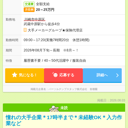
全額支給
交通費
20～25万円
月収例
川崎市中原区
勤務地
武蔵中原駅から徒歩4分
大手メーカーグループ★保険代理店
09:00～17:20(実働7時間20分 休憩1時間)
勤務時間
2026年08月下旬～長期 ※8月～！
期間
履歴書不要
/
40～50代活躍中
/
服装自由
特徴
気になる！
応募する
詳細へ
掲載元企業名
パーソルテンプスタッフ株式会社 首都圏
掲載日：2026.08.03
未読
憧れの大手企業＊17時半まで＊未経験OK＊入力作
業など