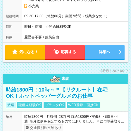
小売業
09:30-17:30（休憩60分）実働7時間（残業少なめ！）
勤務時間
即日～長期 ※開始日相談OK
期間
履歴書不要
/
服装自由
特徴
気になる！
応募する
詳細へ
掲載日：2026.08.07
未読
時給1800円！10時～＊【リクルート】在宅
OK！ホットペッパーグルメのお仕事
派遣
職種未経験OK
ブランクOK
WEB登録・面接OK
時給1800円 月収例 28万円 時給1800円×実働8h×週5日×4
給与
週 ※月収例を保証するものではありません。※給与即受取りサ
ービス利用可（利用条件有）
交通費別途支給あり