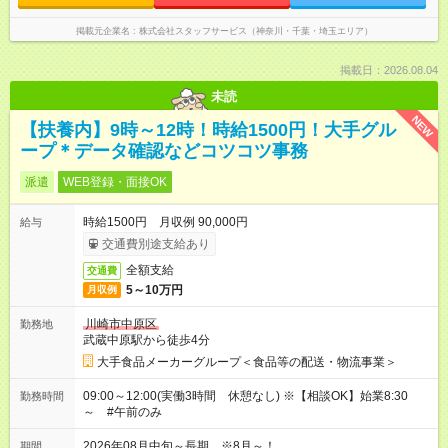
掲載元企業名
株式会社スタッフサービス（神奈川・千葉・埼玉エリア）
掲載日：2026.08.04
未読
NEW
【扶養内】9時～12時！時給1500円！大手グル
ープ＊データ確認などコツコツ事務
派遣
WEB登録・面接OK
時給1500円 月収例 90,000円
給与
交通費別途支給あり
全額支給
交通費
5～10万円
月収例
川崎市中原区
勤務地
武蔵中原駅から徒歩4分
大手食品メーカーグループ＜食品等の配送・物流事業＞
09:00～12:00(実働3時間 休憩なし) ※【相談OK】始業8:30
勤務時間
～ #午前のみ
2026年08月中旬～長期 ※8月～！
期間