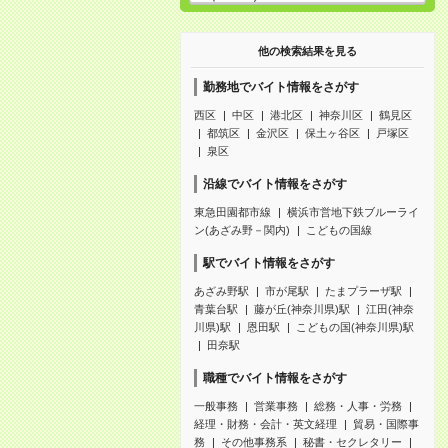
他の検索結果を見る
勤務地でバイト情報をさがす
西区
中区
港北区
神奈川区
鶴見区
都筑区
金沢区
保土ヶ谷区
戸塚区
泉区
沿線でバイト情報をさがす
東急田園都市線
横浜市営地下鉄ブルーライ
ン(あざみ野－関内)
こどもの国線
駅でバイト情報をさがす
あざみ野駅
市が尾駅
たまプラーザ駅
青葉台駅
藤が丘(神奈川県)駅
江田(神奈
川県)駅
恩田駅
こどもの国(神奈川県)駅
田奈駅
職種でバイト情報をさがす
一般事務
営業事務
総務・人事・労務
経理・財務・会計・英文経理
貿易・国際事
務
その他事務系
秘書・セクレタリー