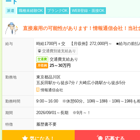
ート
派遣
職種未経験OK
ブランクOK
WEB登録・面接OK
直接雇用の可能性があります！情報通信会社！当社
時給1700円＋交 【月収例】272,000円～ ■給与の
給与
交通費別途支給あり
交通費支給あり
交通費
25～30万円
月収例
東京都品川区
勤務地
五反田駅から徒歩7分
/
大崎広小路駅から徒歩5分
情報通信会社
9:00～16:00 ※休憩60分。10時～18時・10時～19時
勤務時間
2026/09/01～長期 ※9月～！
期間
履歴書不要
特徴
気になる！
応募する