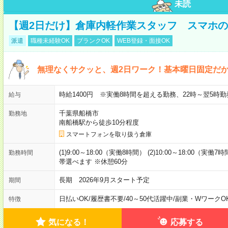
未読
【週2日だけ】倉庫内軽作業スタッフ スマホ
派遣
職種未経験OK
ブランクOK
WEB登録・面接OK
無理なくサクッと、週2日ワーク！基本曜日固定だ
時給1400円 ※実働8時間を超える勤務、22時～翌5時勤
給与
千葉県船橋市
勤務地
南船橋駅から徒歩10分程度
スマートフォンを取り扱う倉庫
(1)9:00～18:00（実働8時間） (2)10:00～18:00（実働7
勤務時間
帯選べます ※休憩60分
長期 2026年9月スタート予定
期間
日払いOK
/
履歴書不要
/
40～50代活躍中
/
副業・WワークO
特徴
気になる！
応募する