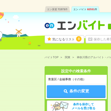
エン派遣
71573
件
エン バイト
82531
件
0
気になるリスト
保存した希
バイトTOP
関東
神奈川県のアルバイト・バ
設定中の検索条件
青葉区 / 金融事務（その他）
条件の変更
条件を保存して
メールを受け取る