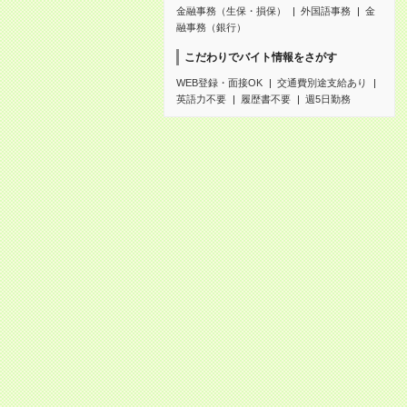
金融事務（生保・損保）
外国語事務
金
融事務（銀行）
こだわりでバイト情報をさがす
WEB登録・面接OK
交通費別途支給あり
英語力不要
履歴書不要
週5日勤務