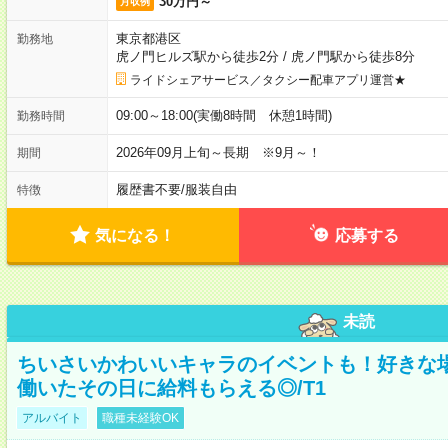
30万円～
月収例
東京都港区
勤務地
虎ノ門ヒルズ駅から徒歩2分
/
虎ノ門駅から徒歩8分
ライドシェアサービス／タクシー配車アプリ運営★
09:00～18:00(実働8時間 休憩1時間)
勤務時間
2026年09月上旬～長期 ※9月～！
期間
履歴書不要
/
服装自由
特徴
気になる！
応募する
未読
ちいさいかわいいキャラのイベントも！好きな
働いたその日に給料もらえる◎/T1
アルバイト
職種未経験OK