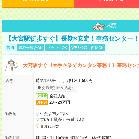
未読
【大宮駅徒歩すぐ】長期×安定！事務センター
派遣
職種未経験OK
ブランクOK
WEB登録・面接OK
大宮駅すぐ《大手企業でカンタン事務！》事務セン
時給1300円 月収例 201,500円
給与
交通費別途支給あり
全額支給
交通費
20～25万円
月収例
さいたま市大宮区
勤務地
大宮(埼玉県)駅から徒歩3分
事務代行業
08:30～17:15(実働7時間45分 休憩1時間)
勤務時間