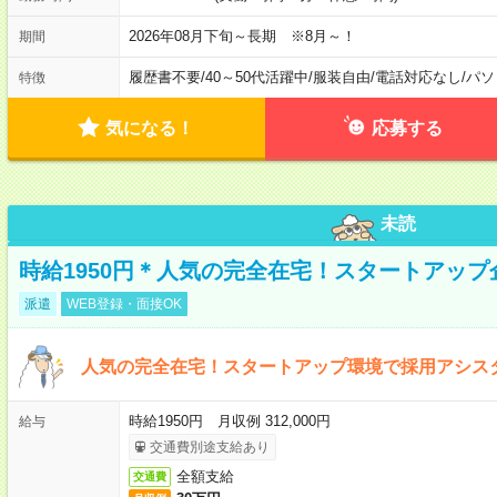
2026年08月下旬～長期 ※8月～！
期間
履歴書不要
/
40～50代活躍中
/
服装自由
/
電話対応なし
/
パソ
特徴
気になる！
応募する
未読
時給1950円＊人気の完全在宅！スタートアッ
派遣
WEB登録・面接OK
人気の完全在宅！スタートアップ環境で採用アシス
時給1950円 月収例 312,000円
給与
交通費別途支給あり
全額支給
交通費