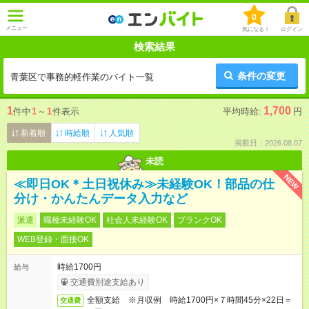
0
メニュー
気になる！
ログイン
検索結果
条件の変更
青葉区で事務的軽作業のバイト一覧
1
1,700
件中
1
～
1
件表示
平均時給:
円
新着順
時給順
人気順
掲載日：2026.08.07
未読
NEW
≪即日OK＊土日祝休み≫未経験OK！部品の仕
分け・かんたんデータ入力など
派遣
職種未経験OK
社会人未経験OK
ブランクOK
WEB登録・面接OK
時給1700円
給与
交通費別途支給あり
全額支給 ※月収例 時給1700円×７時間45分×22日＝
交通費