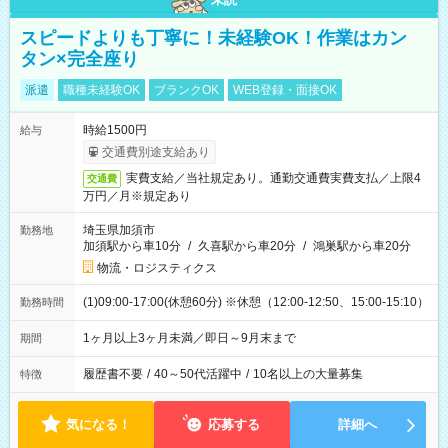
スピードよりも丁寧に！未経験OK！作業はカン
タン×完全座り
派遣
職種未経験OK
ブランクOK
WEB登録・面接OK
時給1500円
給与
交通費別途支給あり
実費支給／当社規定あり。通勤交通費実費支払／上限4
交通費
万円／月※規定あり
埼玉県加須市
勤務地
加須駅から車10分
/
久喜駅から車20分
/
鴻巣駅から車20分
物流・ロジスティクス
(1)09:00-17:00(休憩60分) ※休憩（12:00-12:50、15:00-15:10）
勤務時間
1ヶ月以上3ヶ月未満／即日～9月末まで
期間
履歴書不要
/
40～50代活躍中
/
10名以上の大量募集
特徴
気になる！
応募する
詳細へ