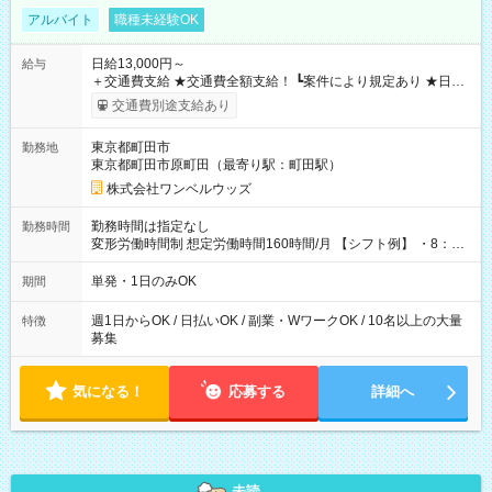
アルバイト
職種未経験OK
日給13,000円～
給与
＋交通費支給 ★交通費全額支給！ ┗案件により規定あり ★日払
いOK！（規定あり） ┗働いたその日に現金GET♪ お仕事後はコ
交通費別途支給あり
ンビニATMから 日払い分を引き落とせます！ 【試用期間】試
用期間なし
東京都町田市
勤務地
東京都町田市原町田（最寄り駅：町田駅）
株式会社ワンベルウッズ
勤務時間は指定なし
勤務時間
変形労働時間制 想定労働時間160時間/月 【シフト例】 ・8：00
～21：00
単発・1日のみOK
期間
週1日からOK / 日払いOK / 副業・WワークOK / 10名以上の大量
特徴
募集
気になる！
応募する
詳細へ
未読