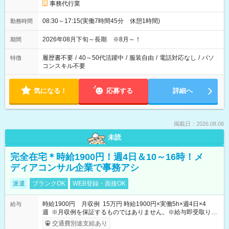
事務代行業
08:30～17:15(実働7時間45分 休憩1時間)
勤務時間
2026年08月下旬～長期 ※8月～！
期間
履歴書不要
/
40～50代活躍中
/
服装自由
/
電話対応なし
/
パソ
特徴
コンスキル不要
気になる！
応募する
詳細へ
掲載日：2026.08.06
未読
完全在宅＊時給1900円！週4日＆10～16時！メ
ディアコンサル企業で事務アシ
派遣
ブランクOK
WEB登録・面接OK
時給1900円 月収例 15万円 時給1900円×実働5h×週4日×4
給与
週 ※月収例を保証するものではありません。※給与即受取りサ
ービス利用可（利用条件有）
交通費別途支給あり