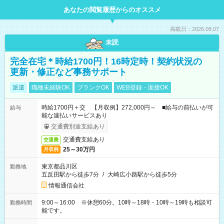
あなたの閲覧履歴からのオススメ
掲載日：2026.08.07
未読
完全在宅＊時給1700円！16時定時！契約状況の
更新・修正など事務サポート
派遣
職種未経験OK
ブランクOK
WEB登録・面接OK
時給1700円＋交 【月収例】272,000円～ ■給与の前払いが可
給与
能な速払いサービスあり
交通費別途支給あり
交通費支給あり
交通費
25～30万円
月収例
東京都品川区
勤務地
五反田駅から徒歩7分
/
大崎広小路駅から徒歩5分
情報通信会社
9:00～16:00 ※休憩60分。10時～18時・10時～19時も相談可
勤務時間
能です。