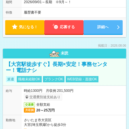
2026/09/01～長期 ※9月～！
期間
履歴書不要
特徴
気になる！
応募する
詳細へ
掲載日：2026.08.06
未読
【大宮駅徒歩すぐ】長期×安定！事務センタ
ー！電話ナシ
派遣
職種未経験OK
ブランクOK
WEB登録・面接OK
時給1300円 月収例 201,500円
給与
交通費別途支給あり
全額支給
交通費
20～25万円
月収例
さいたま市大宮区
勤務地
大宮(埼玉県)駅から徒歩3分