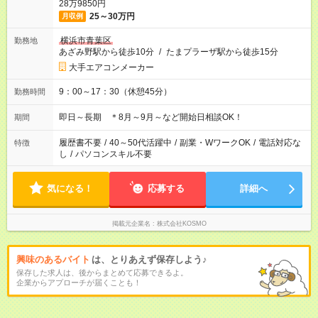
28万9850円
25～30万円
月収例
横浜市青葉区
勤務地
あざみ野駅から徒歩10分
/
たまプラーザ駅から徒歩15分
大手エアコンメーカー
9：00～17：30（休憩45分）
勤務時間
即日～長期 ＊8月～9月～など開始日相談OK！
期間
履歴書不要
/
40～50代活躍中
/
副業・WワークOK
/
電話対応な
特徴
し
/
パソコンスキル不要
気になる！
応募する
詳細へ
掲載元企業名
株式会社KOSMO
興味のあるバイト
は、とりあえず保存しよう♪
保存した求人は、後からまとめて応募できるよ。
企業からアプローチが届くことも！