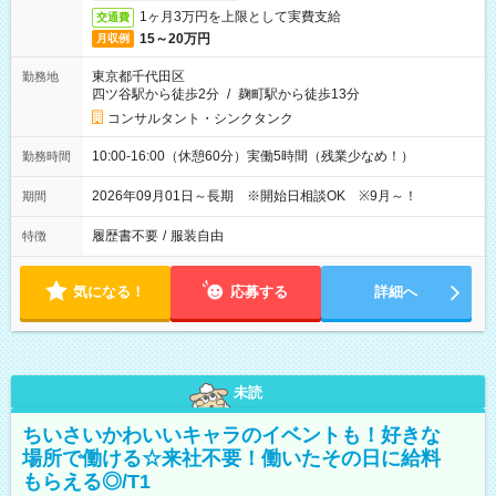
1ヶ月3万円を上限として実費支給
交通費
15～20万円
月収例
東京都千代田区
勤務地
四ツ谷駅から徒歩2分
/
麹町駅から徒歩13分
コンサルタント・シンクタンク
10:00-16:00（休憩60分）実働5時間（残業少なめ！）
勤務時間
2026年09月01日～長期 ※開始日相談OK ※9月～！
期間
履歴書不要
/
服装自由
特徴
気になる！
応募する
詳細へ
未読
ちいさいかわいいキャラのイベントも！好きな
場所で働ける☆来社不要！働いたその日に給料
もらえる◎/T1