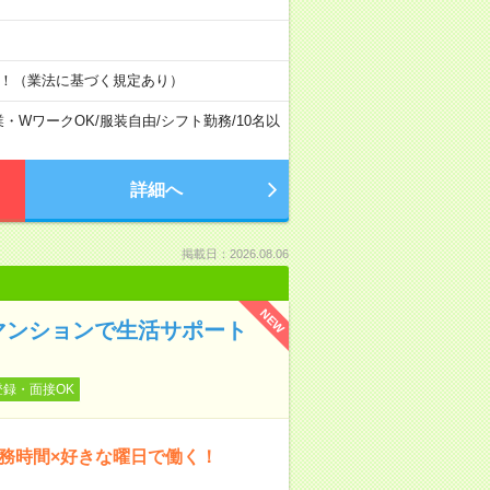
す！（業法に基づく規定あり）
業・WワークOK
/
服装自由
/
シフト勤務
/
10名以
詳細へ
掲載日：2026.08.06
NEW
マンションで生活サポート
登録・面接OK
勤務時間×好きな曜日で働く！