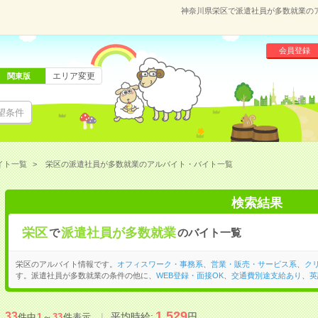
神奈川県栄区で派遣社員が多数就業の
会員登録
エリア変更
関東版
望条件
イト一覧
栄区の派遣社員が多数就業のアルバイト・バイト一覧
検索結果
栄区
派遣社員が多数就業
で
のバイト一覧
栄区のアルバイト情報です。
オフィスワーク・事務系
、
営業・販売・サービス系
、
ク
す。派遣社員が多数就業の条件の他に、
WEB登録・面接OK
、
交通費別途支給あり
、
英
1,529
33
平均時給:
円
件中
1
～
33
件表示