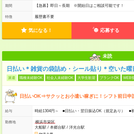
【急募】即日～長期 ※開始日はご相談可能です！
期間
履歴書不要
特徴
気になる！
応募する
未読
日払い＊雑貨の袋詰め・シール貼り＊空いた曜
派遣
職種未経験OK
社会人未経験OK
大学生歓迎
ブランクOK
WEB
日払いOK⇒サクッとお小遣い稼ぎに！シフト前日申
時給1304円～ ■日払い・翌日振込OK（規定あり） 
給与
横浜市栄区
勤務地
大船駅
/
本郷台駅
/
洋光台駅