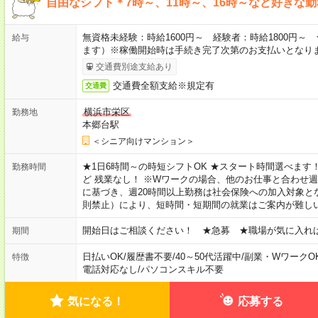
自由なシフト＊7時～、11時～、16時～など好きな
無資格未経験：時給1600円～ 経験者：時給1800円
給与
ます）※稼働開始時は手続き完了次第のお支払いとなり
交通費別途支給あり
交通費全額支給※規定有
交通費
横浜市栄区
勤務地
本郷台駅
＜シニア向けマンション＞
★1日6時間～の時短シフトOK ★スタート時間選べます！ 7:00～16
勤務時間
ど 残業なし！ ※Wワークの場合、他のお仕事と合わせ週
に基づき、週20時間以上勤務は社会保険への加入対象と
則禁止）により、短時間・短期間の就業はご案内が難し
開始日はご相談ください！ ★急募 ★職場が気に入れ
期間
日払いOK
/
履歴書不要
/
40～50代活躍中
/
副業・WワークO
特徴
電話対応なし
/
パソコンスキル不要
気になる！
応募する