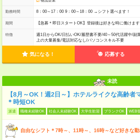
物流企業
8：00～17：00 9：00～18：00 →シフト選べます！
勤務時間
【急募＊即日スタートOK】登録後は好きな時に働けま
期間
週1日からOK
/
日払いOK
/
履歴書不要
/
40～50代活躍中
/
副
特徴
上の大量募集
/
電話対応なし
/
パソコンスキル不要
気になる！
応募する
未読
【8月～OK！週2日～】ホテルライクな高齢者
＊時短OK
派遣
職種未経験OK
社会人未経験OK
大学生歓迎
ブランクOK
WEB
自由なシフト＊7時～、11時～、16時～など好きな