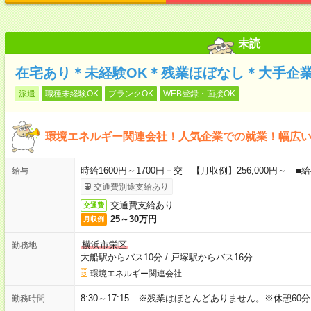
未読
在宅あり＊未経験OK＊残業ほぼなし＊大手企
派遣
職種未経験OK
ブランクOK
WEB登録・面接OK
環境エネルギー関連会社！人気企業での就業！幅広
時給1600円～1700円＋交 【月収例】256,000円～
給与
交通費別途支給あり
交通費支給あり
交通費
25～30万円
月収例
横浜市栄区
勤務地
大船駅からバス10分
/
戸塚駅からバス16分
環境エネルギー関連会社
8:30～17:15 ※残業はほとんどありません。※休憩60
勤務時間