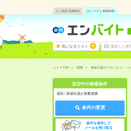
エン派遣
71454
件
エン バイト
82531
件
0
気になるリスト
保存した希
バイトTOP
関東
神奈川県のアルバイト・バ
設定中の検索条件
栄区 / 派遣社員が多数就業
条件の変更
条件を保存して
メールを受け取る