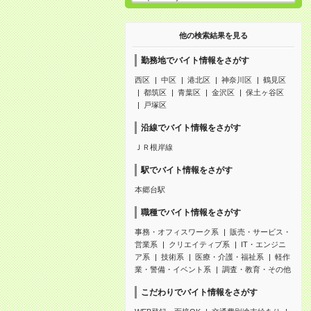
他の検索結果を見る
勤務地でバイト情報をさがす
西区
中区
港北区
神奈川区
鶴見区
都筑区
青葉区
金沢区
保土ヶ谷区
戸塚区
沿線でバイト情報をさがす
ＪＲ根岸線
駅でバイト情報をさがす
本郷台駅
職種でバイト情報をさがす
事務・オフィスワーク系
販売・サービス・
営業系
クリエイティブ系
IT・エンジニ
ア系
技術系
医療・介護・福祉系
軽作
業・警備・イベント系
調査・教育・その他
こだわりでバイト情報をさがす