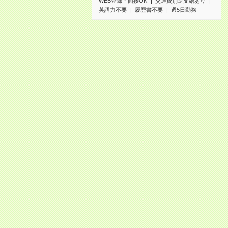
WEB登録・面接OK
交通費別途支給あり
英語力不要
履歴書不要
週5日勤務