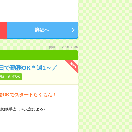
詳細へ
掲載日：2026.08.06
NEW
日で勤務OK＊週1～／
登録・面接OK
請OKでスタートらくちん！
■初勤務手当（※規定による）