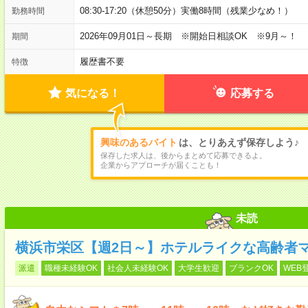
08:30-17:20（休憩50分）実働8時間（残業少なめ！）
勤務時間
2026年09月01日～長期 ※開始日相談OK ※9月～！
期間
履歴書不要
特徴
気になる！
応募する
興味のあるバイト
は、とりあえず保存しよう♪
保存した求人は、後からまとめて応募できるよ。
企業からアプローチが届くことも！
未読
横浜市栄区【週2日～】ホテルライクな高齢者
派遣
職種未経験OK
社会人未経験OK
大学生歓迎
ブランクOK
WEB