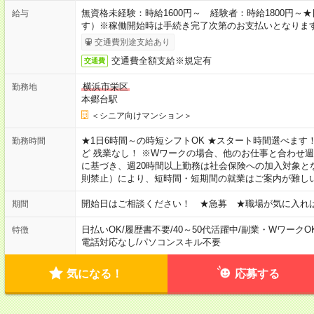
無資格未経験：時給1600円～ 経験者：時給1800円
給与
す）※稼働開始時は手続き完了次第のお支払いとなりま
交通費別途支給あり
交通費全額支給※規定有
交通費
横浜市栄区
勤務地
本郷台駅
＜シニア向けマンション＞
★1日6時間～の時短シフトOK ★スタート時間選べます！ 7:00～16
勤務時間
ど 残業なし！ ※Wワークの場合、他のお仕事と合わせ週
に基づき、週20時間以上勤務は社会保険への加入対象と
則禁止）により、短時間・短期間の就業はご案内が難し
開始日はご相談ください！ ★急募 ★職場が気に入れ
期間
日払いOK
/
履歴書不要
/
40～50代活躍中
/
副業・WワークO
特徴
電話対応なし
/
パソコンスキル不要
気になる！
応募する