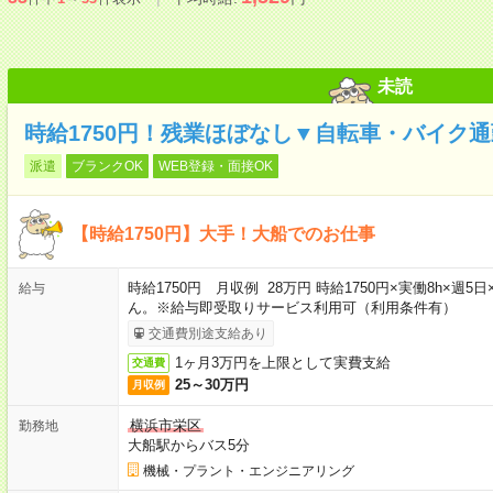
未読
時給1750円！残業ほぼなし▼自転車・バイク
派遣
ブランクOK
WEB登録・面接OK
【時給1750円】大手！大船でのお仕事
時給1750円 月収例 28万円 時給1750円×実働8h×
給与
ん。※給与即受取りサービス利用可（利用条件有）
交通費別途支給あり
1ヶ月3万円を上限として実費支給
交通費
25～30万円
月収例
横浜市栄区
勤務地
大船駅からバス5分
機械・プラント・エンジニアリング