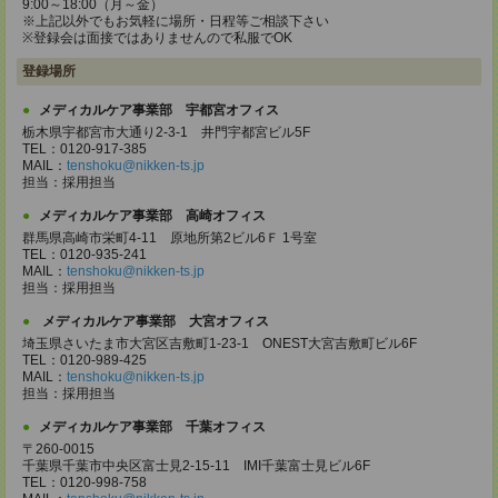
9:00～18:00（月～金）
※上記以外でもお気軽に場所・日程等ご相談下さい
※登録会は面接ではありませんので私服でOK
登録場所
メディカルケア事業部 宇都宮オフィス
栃木県宇都宮市大通り2-3-1 井門宇都宮ビル5F
TEL：0120-917-385
MAIL：
tenshoku@nikken-ts.jp
担当：採用担当
メディカルケア事業部 高崎オフィス
群馬県高崎市栄町4-11 原地所第2ビル6Ｆ 1号室
TEL：0120-935-241
MAIL：
tenshoku@nikken-ts.jp
担当：採用担当
メディカルケア事業部 大宮オフィス
埼玉県さいたま市大宮区吉敷町1-23-1 ONEST大宮吉敷町ビル6F
TEL：0120-989-425
MAIL：
tenshoku@nikken-ts.jp
担当：採用担当
メディカルケア事業部 千葉オフィス
〒260-0015
千葉県千葉市中央区富士見2-15-11 IMI千葉富士見ビル6F
TEL：0120-998-758