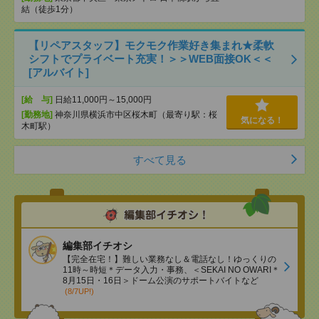
結（徒歩1分）
【リペアスタッフ】モクモク作業好き集まれ★柔軟
シフトでプライベート充実！＞＞WEB面接OK＜＜
[アルバイト]
[給 与]
日給11,000円～15,000円
[勤務地]
神奈川県横浜市中区桜木町（最寄り駅：桜
気になる！
木町駅）
すべて見る
編集部イチオシ
【完全在宅！】難しい業務なし＆電話なし！ゆっくりの
11時～時短＊データ入力・事務、＜SEKAI NO OWARI＊
8月15日・16日＞ドーム公演のサポートバイトなど
(8/7UP!)