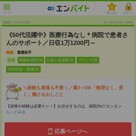
0
メニュー
気になる！
ログイン
掲載日 :2026
/
08
/
03
No.NSGYK20_KJMS
《50代活躍中》医療行為なし＊病院で患者さ
んのサポート／日収1万1200円～
職種：
看護助手
派遣
職種未経験OK
社会人未経験OK
ブランクOK
WEB登録・面接OK
＼経験も資格も不要！／週3～OK「無理なく、長
く」働けるおしごと
【資格や経験は必要ナシ！】お任せするのは、病院内の“カンタン
...
もっとみる
応募ページへ