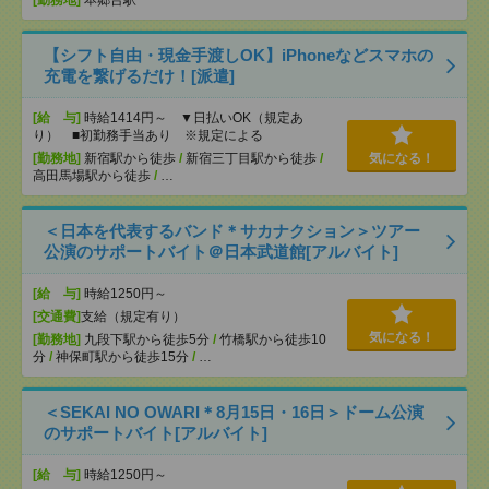
[勤務地]
本郷台駅
【シフト自由・現金手渡しOK】iPhoneなどスマホの
充電を繋げるだけ！[派遣]
[給 与]
時給1414円～ ▼日払いOK（規定あ
り） ■初勤務手当あり ※規定による
[勤務地]
新宿駅から徒歩
/
新宿三丁目駅から徒歩
/
気になる！
高田馬場駅から徒歩
/
…
＜日本を代表するバンド＊サカナクション＞ツアー
公演のサポートバイト＠日本武道館[アルバイト]
[給 与]
時給1250円～
[交通費]
支給（規定有り）
気になる！
[勤務地]
九段下駅から徒歩5分
/
竹橋駅から徒歩10
分
/
神保町駅から徒歩15分
/
…
＜SEKAI NO OWARI＊8月15日・16日＞ドーム公演
のサポートバイト[アルバイト]
[給 与]
時給1250円～