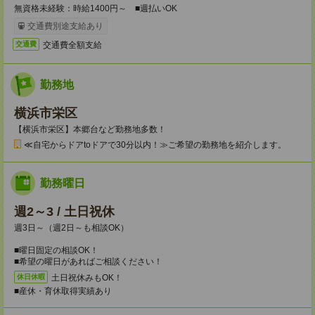
無資格未経験：時給1400円～ ■週払いOK
交通費別途支給あり
交通費全額支給
交通費
勤務地
横浜市栄区
【横浜市栄区】本郷台など勤務地多数！
≪自宅からドアtoドアで30分以内！≫ご希望の勤務地を紹介します。
勤務曜日
週2～3 / 土日祝休
週3日～（週2日～も相談OK）
■曜日固定の相談OK！
■希望の曜日があればご相談ください！
土日祝休みもOK！
休日休暇
■産休・育休取得実績あり