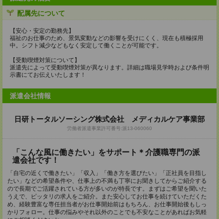
配属先について
【安心・安定の勤務先】
福祉のお仕事のため、景気変動などの影響を受けにくく、現在も積極採用
中。シフト減少などもなく安定して働くことが可能です。
【受動喫煙対策について】
派遣先によって受動喫煙対策が異なります。詳細は職場見学時および条件明
示書にてお伝えいたします！
派遣会社情報
日研トータルソーシング株式会社 メディカルケア事業部
労働者派遣事業許可番号:派13-060060
「こんな風に働きたい」をサポート＊介護職専門の派
遣会社です！
「自宅の近くで働きたい」「収入」「働き方を選びたい」「正社員を目指し
たい」などの希望条件や、仕事上の不満も丁寧にお聞きしてからご紹介する
ので長期でご活躍されている方が多いのが特長です。まずはご希望を聞いた
うえで、ピッタリの求人をご紹介。また安心してお仕事を続けていただくた
め、経験豊富な専任担当者がお仕事開始前はもちろん、お仕事開始後もしっ
かりフォロー。仕事の悩みやそれ以外のことでも不安なことがあればお気軽