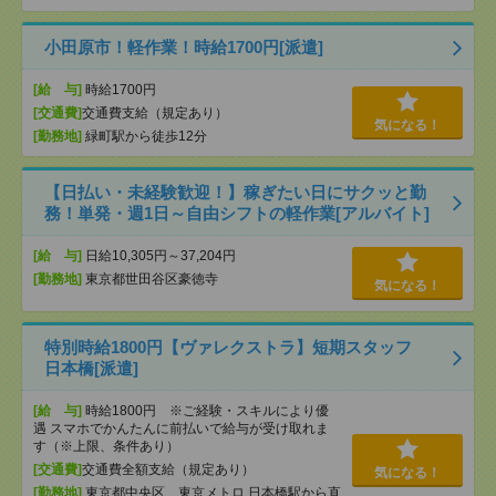
小田原市！軽作業！時給1700円[派遣]
[給 与]
時給1700円
[交通費]
交通費支給（規定あり）
気になる！
[勤務地]
緑町駅から徒歩12分
【日払い・未経験歓迎！】稼ぎたい日にサクッと勤
務！単発・週1日～自由シフトの軽作業[アルバイト]
[給 与]
日給10,305円～37,204円
[勤務地]
東京都世田谷区豪徳寺
気になる！
特別時給1800円【ヴァレクストラ】短期スタッフ
日本橋[派遣]
[給 与]
時給1800円 ※ご経験・スキルにより優
遇 スマホでかんたんに前払いで給与が受け取れま
す（※上限、条件あり）
[交通費]
交通費全額支給（規定あり）
気になる！
[勤務地]
東京都中央区 東京メトロ 日本橋駅から直