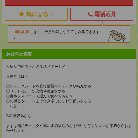
気になる！
電話応募
電話応募
なら、会員登録しなくても応募できます
よ！
お仕事の概要
＼病院で患者さんの生活サポート／
具体的には・・
〇チェックシートを見て備品のチェックや補充する
〇ベッドのシーツ交換や整頓をする
〇食事をスプーンで運んで食べてもらう
〇お風呂やトイレまで付き添ったりお手伝いをする
など
※医療行為なし
まずは備品チェックや車いすの移動のお手伝いなどカンタンな業務からおま
かせします。