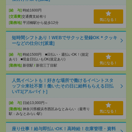
[給 与]
時給1600円
[交通費]
交通費支給有り
気になる！
[勤務地]
平沼橋駅から徒歩12分
短時間シフトあり！WEBでサクッと登録OK＊クッキ
ーなどの仕分け[派遣]
[給 与]
時給1500円 ■日払い・週払いOK！(規定
あり) ■現金日払いもOK(規定あり)
気になる！
[勤務地]
新宿駅
/
新宿三丁目駅
人気イベントも！好きな場所で働けるイベントスタ
ッフ☆来社不要！働いたその日に給料もらえる日払
い/T1[アルバイト]
[給 与]
日給13,000円～
[勤務地]
神奈川県横浜市西区みなとみらい（最寄り
気になる！
駅：みなとみらい駅）
座り仕事！給与即払いOK！高時給！在庫管理・資料