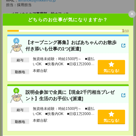
MAIL：
tenshoku@nikken-ts.jp
担当：採用担当
×
メディカルケア事業部 柏オフィス
どちらのお仕事が気になりますか？
千葉県柏市末広町5-19 第12関口ビル7F 705号室
TEL：0120-935-218
MAIL：
tenshoku@nikken-ts.jp
1
/10
担当：採用担当
【オープニング募集】おばあちゃんのお散歩
メディカルケア事業部 新宿オフィス
付き添いも仕事の1つ[派遣]
東京都新宿区新宿2-3-10 新宿御苑ビル6階
TEL：0120-457-235
MAIL：
tenshoku@nikken-ts.jp
無資格未経験：時給1500円～ ■週払
給与
担当：採用担当
いOK ■扶養内OK ■日収1万2000円
以上
本郷台駅
気になる!
メディカルケア事業部 立川事業所
勤務地
東京都立川市錦町1-12-14
TEL：0120-934-200
MAIL：
tenshoku@nikken-ts.jp
担当：採用担当
説明会参加で全員に【現金2千円相当プレゼ
ント】生活のお手伝い[派遣]
メディカルケア事業部 町田オフィス
東京都町田市森野1-7-23 大樹生命町田ビル6F
無資格未経験：時給1500円～ ■週払
給与
TEL：0120-453-285
いOK ■扶養内OK ■日収1万2000円
MAIL：
tenshoku@nikken-ts.jp
以上
担当：採用担当
本郷台駅
気になる!
勤務地
メディカルケア事業部 横浜オフィス
神奈川県横浜市保土ケ谷区神戸町134 横浜ビジネスパークサウスタワー