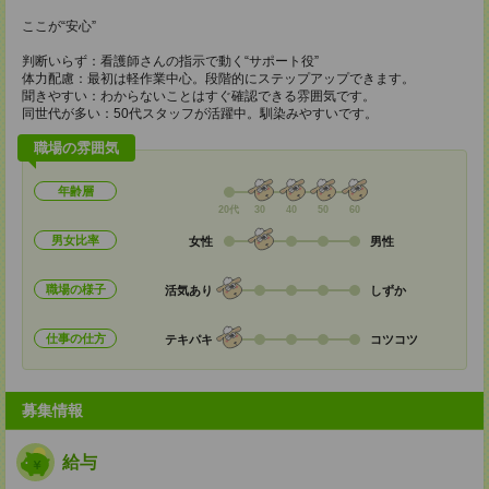
ここが“安心”
判断いらず：看護師さんの指示で動く“サポート役”
体力配慮：最初は軽作業中心。段階的にステップアップできます。
聞きやすい：わからないことはすぐ確認できる雰囲気です。
同世代が多い：50代スタッフが活躍中。馴染みやすいです。
職場の雰囲気
年齢層
20代
30
40
50
60
男女比率
女性
男性
職場の様子
活気あり
しずか
仕事の仕方
テキパキ
コツコツ
募集情報
給与