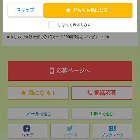
2F B区画
TEL：0120-901-799
スキップ
どちらも気になる！
MAIL：
tenshoku@nikken-ts.jp
担当：採用担当
しばらく表示しない
登録交通費
★今ならご来社登録でQUOカード2000円分をプレゼント中★
応募ページへ
気になる！
電話応募
メール
LINE
で送る
で送る
シェア
ツイート
ブックマーク