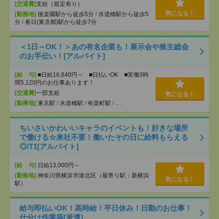
[交通費]
支給（規定有り）
気になる！
[勤務地]
後楽園駅から徒歩5分
/
水道橋駅から徒歩5
分
/
春日(東京都)駅から徒歩7分
＜1日～OK！＞あの有名企業も！展示会や株主総会
のお手伝い！[アルバイト]
[給 与]
■日給16,840円～ ■日払いOK ■実働3時
間5,120円のお仕事あります！
[交通費]
一部支給
気になる！
[勤務地]
東京駅
/
水道橋駅
/
有楽町駅
/
…
ちいさいかわいいキャラのイベントも！好きな場所
で働ける☆来社不要！働いたその日に給料もらえる
◎/T1[アルバイト]
[給 与]
日給13,000円～
[勤務地]
神奈川県横浜市港北区（最寄り駅：新横浜
気になる！
駅）
給与即払いOK！高時給！平日休み！日勤のお仕事！
仕分け作業等[派遣]