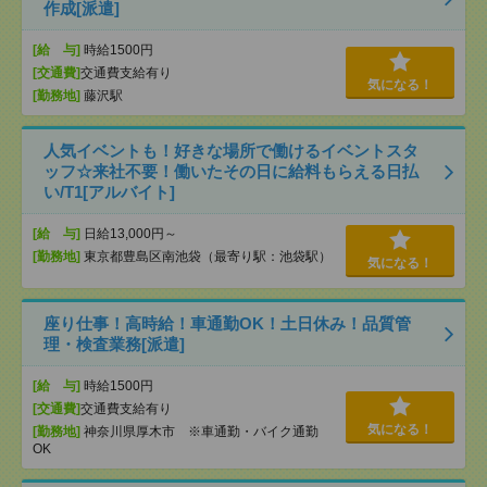
作成[派遣]
[給 与]
時給1500円
[交通費]
交通費支給有り
気になる！
[勤務地]
藤沢駅
人気イベントも！好きな場所で働けるイベントスタ
ッフ☆来社不要！働いたその日に給料もらえる日払
い/T1[アルバイト]
[給 与]
日給13,000円～
[勤務地]
東京都豊島区南池袋（最寄り駅：池袋駅）
気になる！
座り仕事！高時給！車通勤OK！土日休み！品質管
理・検査業務[派遣]
[給 与]
時給1500円
[交通費]
交通費支給有り
気になる！
[勤務地]
神奈川県厚木市 ※車通勤・バイク通勤
OK