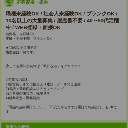
応募資格・条件
職種未経験OK / 社会人未経験OK / ブランクOK /
10名以上の大量募集 / 履歴書不要 / 40～50代活躍
中 / WEB登録・面接OK
無資格・未経験OK
年齢・学歴不問 ブランクOK
★10名以上採用予定
履歴書は不要です。
少しでも興味があれば「気になる」をクリック！
▽応募後の流れ
1)翌営業日までに担当より電話・メールでご連絡
2)電話で登録面談→求人とマッチング
3)ご希望の施設で、職場見学
4)就業決定→勤務開始
「電話で話を聞くだけ」、「不安だからまずは電話で相談だけ」もOKで
す。
派遣先の概要