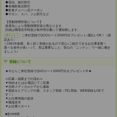
◆宿泊、旅行割引
◆各種飲食店割引
◆飲食チェーン店クーポン
◆サロン、スパ、ジム割引など
【受動喫煙対策について】
派遣先により受動喫煙対策が異なります。
詳細は職場見学時及び条件明示書にて通知致します。
ご来社登録でQUOカード2000円分プレゼント♪週払いOK！（規
ポイント！
定あり）
☆1981年創業。長く続く実績があるので安心♪ご紹介できるお仕事多数！
選べる条件が多いって、実は重要なこと。安心の「ニッケン」で一緒に働き
ましょう♪
登録について
★今ならご来社登録でQUOカード2000円分をプレゼント中★
≪応募～就業までの流れ≫
▼Webまたはお電話にてご応募
▼日研メディカルケアから連絡
▼面談＆ヒアリングの後、スタッフ登録（TEL登録、WEB登録もOKで
す！）
▼お仕事情報の提供
▼職場見学
▼お仕事スタート
■受付時間