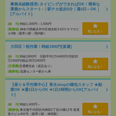
事務未経験採用♪タイピングができればOK！簡単な
業務からスタート♪｜駅チカ徒歩5分｜週4日～OK｜
[アルバイト]
[給 与]
時給1,300円～1,500円
[勤務地]
神奈川県横浜市中区相生町3-63ヤオマサビ
気になる！
ル5階（最寄り駅：関内駅）
大田区！軽作業！時給1800円[派遣]
[給 与]
時給1800円 日額平均1万4400円/月額30
万2400円/残込39万2400円
[交通費]
交通費支給（規定あり）
気になる！
[勤務地]
流通センター駅から車
【座り＆手作業中心】香水shopの梱包スタッフ ★副
業OK ★週1日からOK ★1日1時間からOK[アルバイ
ト]
[給 与]
時給1,400円～
[勤務地]
東京都千代田区内神田2丁目14番12号 星屋
気になる！
第六ビル402号（最寄り駅：神田駅）