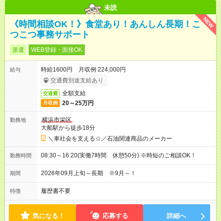
未読
NEW
《時間相談OK！》食堂あり！あんしん長期！こ
つこつ事務サポート
派遣
WEB登録・面接OK
時給1600円 月収例 224,000円
給与
交通費別途支給あり
全額支給
交通費
20～25万円
月収例
横浜市栄区
勤務地
大船駅から徒歩18分
＼車社会を支える☆／石油関連商品のメーカー
08:30～16:20(実働7時間 休憩50分) ※時短のご相談OK！
勤務時間
2026年09月上旬～長期 ※9月～！
期間
履歴書不要
特徴
気になる！
応募する
詳細へ