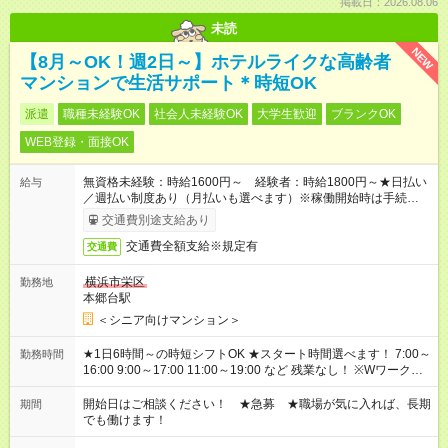
掲載日：2026.08.06
未読
NEW
【8月～OK！週2日～】ホテルライクな高齢者
マンションで生活サポート＊時短OK
派遣
職種未経験OK
社会人未経験OK
大学生歓迎
ブランクOK
WEB登録・面接OK
無資格未経験：時給1600円～ 経験者：時給1800円～★日払い
給与
／週払い制度あり（月払いも選べます）※稼働開始時は手続き完
了次第のお支払いとなります。
交通費別途支給あり
交通費全額支給※規定有
交通費
横浜市栄区
勤務地
本郷台駅
＜シニア向けマンション＞
★1日6時間～の時短シフトOK ★スタート時間選べます！ 7:00～
勤務時間
16:00 9:00～17:00 11:00～19:00 など 残業なし！ ※Wワークの
場合、他のお仕事と合わせ週40時間超の就業はご案内できませ
ん ※法令に基づき、週20時間以上勤務は社会保険への加入対象
開始日はご相談ください！ ★急募 ★職場が気に入れば、長期
期間
となります ※労働者派遣法（日雇い派遣の原則禁止）により、
でも働けます！
短時間・短期間の就業はご案内が難しい場合があります