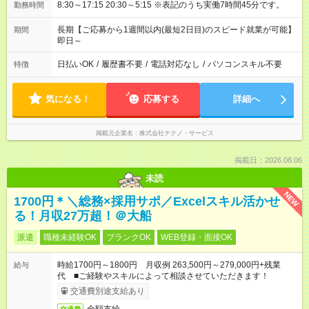
8:30～17:15 20:30～5:15 ※表記のうち実働7時間45分です。
勤務時間
長期【ご応募から1週間以内(最短2日目)のスピード就業が可能】
期間
即日～
日払いOK
/
履歴書不要
/
電話対応なし
/
パソコンスキル不要
特徴
気になる！
応募する
詳細へ
掲載元企業名
株式会社テクノ・サービス
掲載日：2026.08.06
未読
NEW
1700円＊＼総務×採用サポ／Excelスキル活かせ
る！月収27万超！＠大船
派遣
職種未経験OK
ブランクOK
WEB登録・面接OK
時給1700円～1800円 月収例 263,500円～279,000円+残業
給与
代 ■ご経験やスキルによって相談させていただきます！
交通費別途支給あり