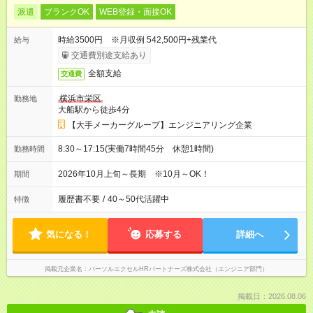
派遣
ブランクOK
WEB登録・面接OK
時給3500円 ※月収例 542,500円+残業代
給与
交通費別途支給あり
全額支給
交通費
横浜市栄区
勤務地
大船駅から徒歩4分
【大手メーカーグループ】エンジニアリング企業
8:30～17:15(実働7時間45分 休憩1時間)
勤務時間
2026年10月上旬～長期 ※10月～OK！
期間
履歴書不要
/
40～50代活躍中
特徴
気になる！
応募する
詳細へ
掲載元企業名
パーソルエクセルHRパートナーズ株式会社（エンジニア部門）
掲載日：2026.08.06