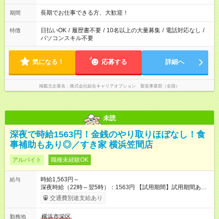
長期でお仕事できる方、大歓迎！
期間
日払いOK
/
履歴書不要
/
10名以上の大量募集
/
電話対応なし
/
特徴
パソコンスキル不要
気になる！
応募する
詳細へ
掲載元企業名
株式会社綜合キャリアオプション 製造事業部（全国）
未読
深夜で時給1563円！金銭のやり取りほぼなし！食
事補助もあり◎／すき家 横浜笠間店
アルバイト
職種未経験OK
時給1,563円～
給与
深夜時給（22時～翌5時）：1563円 【試用期間】試用期間あり
試用期間の長さ：1ヶ月 雇用形態、給与は本採用時と同じです。
交通費別途支給あり
試用期間の実態は30日（※条件変更なし）ですが、切り上げで
一ヶ月とさせていただきます。 研修制度あり：15時間(研修中も
横浜市栄区
勤務地
同時給）