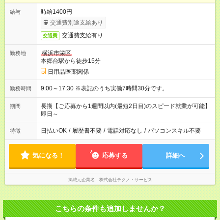
時給1400円
給与
交通費別途支給あり
交通費支給有り
交通費
横浜市栄区
勤務地
本郷台駅から徒歩15分
日用品医薬関係
9:00～17:30 ※表記のうち実働7時間30分です。
勤務時間
長期【ご応募から1週間以内(最短2日目)のスピード就業が可能】
期間
即日～
日払いOK
/
履歴書不要
/
電話対応なし
/
パソコンスキル不要
特徴
気になる！
応募する
詳細へ
掲載元企業名
株式会社テクノ・サービス
こちらの条件も追加しませんか？