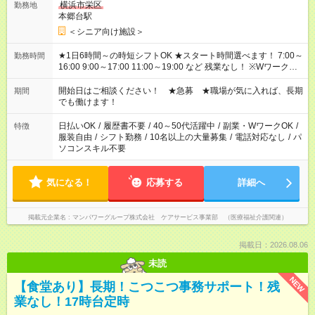
横浜市栄区
勤務地
本郷台駅
＜シニア向け施設＞
★1日6時間～の時短シフトOK ★スタート時間選べます！ 7:00～
勤務時間
16:00 9:00～17:00 11:00～19:00 など 残業なし！ ※Wワークの
場合、他のお仕事と合わせ週40時間超の就業はご案内できませ
ん ※法令に基づき、週20時間以上勤務は社会保険への加入対象
開始日はご相談ください！ ★急募 ★職場が気に入れば、長期
期間
となります ※労働者派遣法（日雇い派遣の原則禁止）により、
でも働けます！
短時間・短期間の就業はご案内が難しい場合があります
日払いOK
/
履歴書不要
/
40～50代活躍中
/
副業・WワークOK
/
特徴
服装自由
/
シフト勤務
/
10名以上の大量募集
/
電話対応なし
/
パ
ソコンスキル不要
気になる！
応募する
詳細へ
掲載元企業名
マンパワーグループ株式会社 ケアサービス事業部 （医療福祉介護関連）
掲載日：2026.08.06
未読
NEW
【食堂あり】長期！こつこつ事務サポート！残
業なし！17時台定時