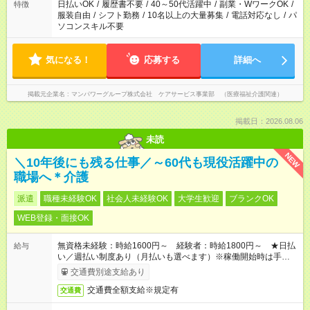
日払いOK
/
履歴書不要
/
40～50代活躍中
/
副業・WワークOK
/
特徴
服装自由
/
シフト勤務
/
10名以上の大量募集
/
電話対応なし
/
パ
ソコンスキル不要
気になる！
応募する
詳細へ
掲載元企業名
マンパワーグループ株式会社 ケアサービス事業部 （医療福祉介護関連）
掲載日：2026.08.06
未読
NEW
＼10年後にも残る仕事／～60代も現役活躍中の
職場へ＊介護
派遣
職種未経験OK
社会人未経験OK
大学生歓迎
ブランクOK
WEB登録・面接OK
無資格未経験：時給1600円～ 経験者：時給1800円～ ★日払
給与
い／週払い制度あり（月払いも選べます）※稼働開始時は手続き
完了次第のお支払いとなります。
交通費別途支給あり
交通費全額支給※規定有
交通費