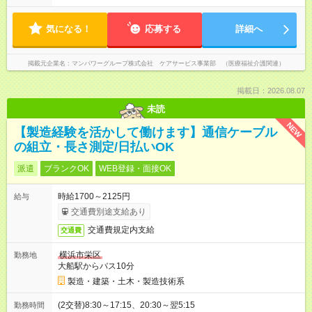
気になる！
応募する
詳細へ
掲載元企業名
マンパワーグループ株式会社 ケアサービス事業部 （医療福祉介護関連）
掲載日：2026.08.07
未読
NEW
【製造経験を活かして働けます】通信ケーブル
の組立・長さ測定/日払いOK
派遣
ブランクOK
WEB登録・面接OK
時給1700～2125円
給与
交通費別途支給あり
交通費規定内支給
交通費
横浜市栄区
勤務地
大船駅からバス10分
製造・建築・土木・製造技術系
(2交替)8:30～17:15、20:30～翌5:15
勤務時間