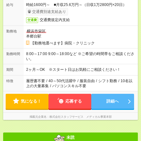
時給1600円～ ■月収25.6万円～（日収1万2800円×20日）
給与
交通費別途支給あり
交通費規定内支給
交通費
横浜市栄区
勤務地
本郷台駅
【勤務地選べます】病院・クリニック
8:00～17:00 9:00～18:00など ※ご希望の時間帯をご相談くださ
勤務時間
い。
2ヶ月～OK ※スタート日はお気軽にご相談ください！
期間
履歴書不要
/
40～50代活躍中
/
服装自由
/
シフト勤務
/
10名以
特徴
上の大量募集
/
パソコンスキル不要
気になる！
応募する
詳細へ
掲載元企業名
株式会社スタッフサービス メディカル事業本部
未読