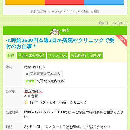
掲載元企業名
パーソルテンプスタッフ株式会社 首都圏
掲載日：2026.08.06
未読
NEW
≪時給1600円＆週3日≫病院やクリニックで受
付のお仕事＊
派遣
社会人未経験OK
ブランクOK
WEB登録・面接OK
時給1600円～
給与
交通費別途支給あり
交通費規定内支給
交通費
横浜市栄区
勤務地
本郷台駅
【勤務地選べます】病院・クリニック
8:00～17:00 9:00～18:00など ※ご希望の時間帯をご相談くださ
勤務時間
い。
2ヶ月～OK ※スタート日はお気軽にご相談ください！
期間