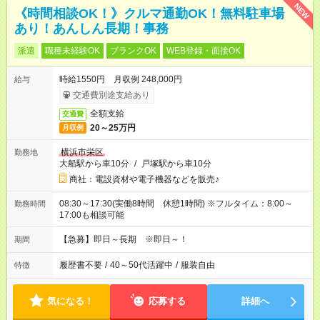
NEW
《時間相談OK！》クルマ通勤OK！無料駐車場
あり！あんしん長期！事務
派遣
職種未経験OK
ブランクOK
WEB登録・面接OK
時給1550円 月収例 248,000円
給与
交通費別途支給あり
全額支給
交通費
20～25万円
月収例
横浜市栄区
勤務地
大船駅から車10分
/
戸塚駅から車10分
商社：電設資材や電子機器などを販売♪
08:30～17:30(実働8時間 休憩1時間) ※フルタイム：8:00～
勤務時間
17:00も相談可能
【急募】即日～長期 ※即日～！
期間
履歴書不要
/
40～50代活躍中
/
服装自由
特徴
気になる！
応募する
詳細へ