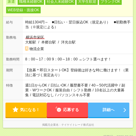
派遣
職種未経験OK
社会人未経験OK
大学生歓迎
ブランクOK
WEB登録・面接OK
時給1304円～ ■日払い・翌日振込OK（規定あり） ■初勤務手
給与
当（※規定による）
横浜市栄区
勤務地
大船駅
/
本郷台駅
/
洋光台駅
物流企業
8：00～17：00 9：00～18：00 →シフト選べます！
勤務時間
【急募＊即日スタートOK】登録後は好きな時に働けます！（業
期間
法に基づく規定あり）
週1日からOK
/
日払いOK
/
履歴書不要
/
40～50代活躍中
/
副
特徴
業・WワークOK
/
服装自由
/
シフト勤務
/
10名以上の大量募
集
/
電話対応なし
/
パソコンスキル不要
気になる！
応募する
詳細へ
掲載元企業名
テイケイトレード株式会社