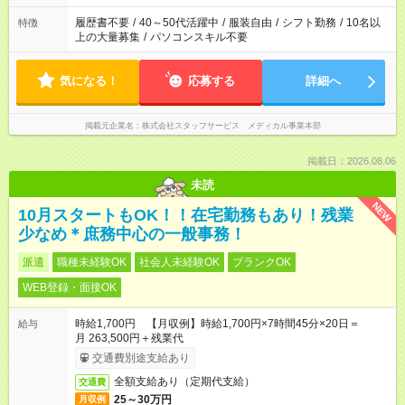
履歴書不要
/
40～50代活躍中
/
服装自由
/
シフト勤務
/
10名以
特徴
上の大量募集
/
パソコンスキル不要
気になる！
応募する
詳細へ
掲載元企業名
株式会社スタッフサービス メディカル事業本部
掲載日：2026.08.06
未読
NEW
10月スタートもOK！！在宅勤務もあり！残業
少なめ＊庶務中心の一般事務！
派遣
職種未経験OK
社会人未経験OK
ブランクOK
WEB登録・面接OK
時給1,700円 【月収例】時給1,700円×7時間45分×20日＝
給与
月 263,500円＋残業代
交通費別途支給あり
全額支給あり（定期代支給）
交通費
25～30万円
月収例