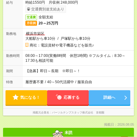
時給1550円 月収例 248,000円
給与
交通費別途支給あり
全額支給
交通費
20～25万円
月収例
横浜市栄区
勤務地
大船駅から車10分
/
戸塚駅から車10分
商社：電設資材や電子機器などを販売♪
08:00～17:00(実働8時間 休憩1時間) ※フルタイム：8:30～
勤務時間
17:30も相談可能
【急募】即日～長期 ※即日～！
期間
履歴書不要
/
40～50代活躍中
/
服装自由
特徴
気になる！
応募する
詳細へ
掲載元企業名
パーソルテンプスタッフ株式会社 首都圏
掲載日：2026.08.05
未読