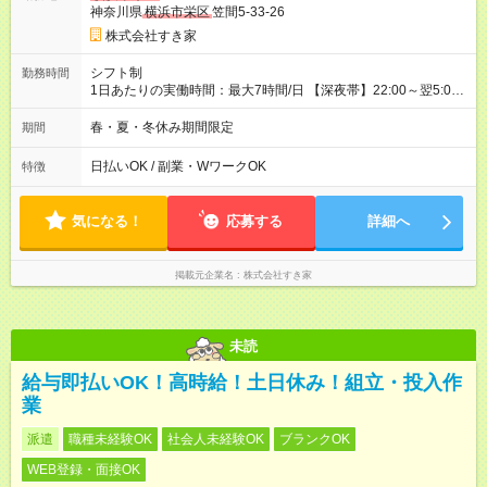
神奈川県
横浜市栄区
笠間5-33-26
株式会社すき家
シフト制
勤務時間
1日あたりの実働時間：最大7時間/日 【深夜帯】22:00～翌5:00
週2日～・1日2h～OK◎ ※22:00から翌5:00までは18歳以上の方
のみ勤務可能です（18歳未満の深夜業務禁止のため） ★深夜で
春・夏・冬休み期間限定
期間
も安心して働けます★ すき家では、ワンオペを禁止していま
す。 必ず、2名以上での勤務を行いますので、安心して働けま
日払いOK / 副業・WワークOK
特徴
す。
気になる！
応募する
詳細へ
掲載元企業名
株式会社すき家
未読
給与即払いOK！高時給！土日休み！組立・投入作
業
派遣
職種未経験OK
社会人未経験OK
ブランクOK
WEB登録・面接OK