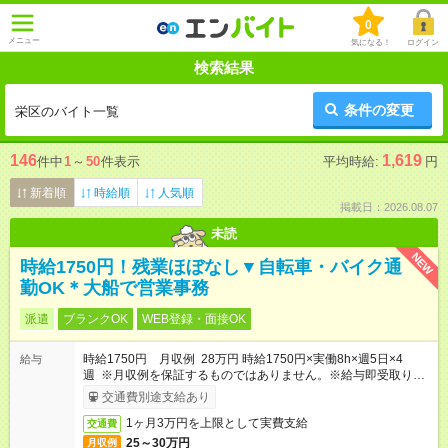
0
メニュー
気になる！
ログイン
検索結果
条件の変更
栄区のバイト一覧
146
1,619
件中
1
～
50
件表示
平均時給:
円
新着順
時給順
人気順
掲載日：2026.08.07
未読
NEW
時給1750円！残業ほぼなし▼自転車・バイク通
勤OK＊大船で営業事務
派遣
ブランクOK
WEB登録・面接OK
時給1750円 月収例 28万円 時給1750円×実働8h×週5日×4
給与
週 ※月収例を保証するものではありません。※給与即受取りサ
ービス利用可（利用条件有）
交通費別途支給あり
1ヶ月3万円を上限として実費支給
交通費
25～30万円
月収例