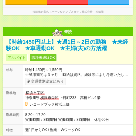
掲載元企業名
パーソルテンプスタッフ株式会社 首都圏
未読
【時給1450円以上】★週1日～2日の勤務 ★未経
験OK ★車通勤OK ★主婦(夫)の方活躍
アルバイト
職種未経験OK
時給1,450円～1,550円
給与
※試用期間は３ヶ月 時給は資格、経験等により考慮いたしま
す。 【試用期間】試用期間あり 試用期間の長さ：3ヶ月 雇用形
交通費別途支給あり
態、給与は本採用時と同じです。 普通自動車免許お持ちであれ
ば時給UP
横浜市栄区
勤務地
神奈川県
横浜市栄区
上郷町233 高橋ビル1階
レコードブック横浜上郷
8:20～17:20
勤務時間
実働時間：8時間/日 実働時間：8時間/日 休憩60分
週1日からOK / 副業・WワークOK
特徴