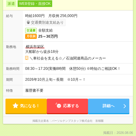
派遣
WEB登録・面接OK
時給1600円 月収例 256,000円
給与
交通費別途支給あり
全額支給
交通費
25～30万円
月収例
横浜市栄区
勤務地
大船駅から徒歩18分
＼車社会を支える☆／石油関連商品のメーカー
08:30～17:20(実働8時間 休憩50分) ※時短のご相談OK！
勤務時間
2026年10月上旬～長期 ※10月～！
期間
履歴書不要
特徴
気になる！
応募する
詳細へ
掲載元企業名
パーソルテンプスタッフ株式会社 首都圏
掲載日：2026.08.06