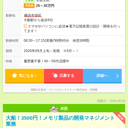
全額支給
交通費
25～30万円
月収例
横浜市栄区
勤務地
大船駅から徒歩6分
スマホやパソコンに必須★電子記憶装置の設計・開発を行っ
てます！
08:30～17:15(実働7時間45分 休憩1時間)
勤務時間
2026年09月上旬～長期 ※9月～！
期間
履歴書不要
/
40～50代活躍中
特徴
気になる！
応募する
詳細へ
掲載元企業名
パーソルテンプスタッフ株式会社 首都圏
掲載日：2026.08.06
未読
NEW
大船！3500円！メモリ製品の開発マネジメント
業務