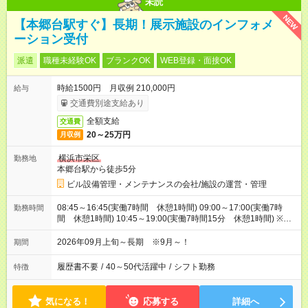
未読
NEW
【本郷台駅すぐ】長期！展示施設のインフォメ
ーション受付
派遣
職種未経験OK
ブランクOK
WEB登録・面接OK
時給1500円 月収例 210,000円
給与
交通費別途支給あり
全額支給
交通費
20～25万円
月収例
横浜市栄区
勤務地
本郷台駅から徒歩5分
ビル設備管理・メンテナンスの会社/施設の運営・管理
08:45～16:45(実働7時間 休憩1時間) 09:00～17:00(実働7時
勤務時間
間 休憩1時間) 10:45～19:00(実働7時間15分 休憩1時間) ※1
～3のシフトがバランスよく設定されます！(月7回ずつ程度)
2026年09月上旬～長期 ※9月～！
期間
履歴書不要
/
40～50代活躍中
/
シフト勤務
特徴
気になる！
応募する
詳細へ