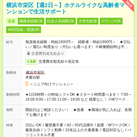
NEW
横浜市栄区【週2日～】ホテルライクな高齢者マ
ンションで生活サポート
派遣
職種未経験OK
社会人未経験OK
大学生歓迎
ブランクOK
WEB登録・面接OK
無資格未経験：時給1600円～ 経験者：時給1800円～ ★日払
給与
い／週払い制度あり（月払いも選べます）※稼働開始時は手続き
完了次第のお支払いとなります。
交通費別途支給あり
交通費全額支給※規定有
交通費
横浜市栄区
勤務地
本郷台駅
＜シニア向けマンション＞
★1日6時間～の時短シフトOK ★スタート時間選べます！ 7:00～
勤務時間
16:00 9:00～17:00 11:00～19:00 など 残業なし！ ※Wワークの
場合、他のお仕事と合わせ週40時間超の就業はご案内できませ
ん ※法令に基づき、週20時間以上勤務は社会保険への加入対象
開始日はご相談ください！ ★急募 ★職場が気に入れば、長期
期間
となります ※労働者派遣法（日雇い派遣の原則禁止）により、
でも働けます！
短時間・短期間の就業はご案内が難しい場合があります
日払いOK
/
履歴書不要
/
40～50代活躍中
/
副業・WワークOK
/
特徴
服装自由
/
シフト勤務
/
10名以上の大量募集
/
電話対応なし
/
パ
ソコンスキル不要