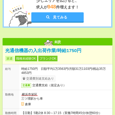
少しエリアを広げると、
948
求人が
件増えます！
見てみる
未読
光通信機器の入出荷作業/時給1750円
派遣
職種未経験OK
ブランクOK
時給1750円 日額平均1万3563円/月額31万1103円/残込35万
給与
4853円
交通費別途支給あり
交通費支給（規定あり）
交通費
横浜市栄区
勤務地
三ツ境駅から車
倉庫
【日勤】5勤2休 8:30～17:15（実働7時間45分/休憩60分）
勤務時間