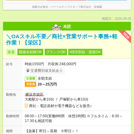
掲載元企業名
パーソルテンプスタッフ株式会社 首都圏
掲載日：2026.08.05
未読
NEW
＼OAスキル不要／商社×営業サポート事務+軽
作業！【栄区】
派遣
職種未経験OK
ブランクOK
WEB登録・面接OK
時給1550円 月収例 248,000円
給与
交通費別途支給あり
全額支給
交通費
20～25万円
月収例
横浜市栄区
勤務地
大船駅から車10分
/
戸塚駅から車10分
商社：電設資材や電子機器などを販売♪
08:00～17:00(実働8時間 休憩1時間) ※フルタイム：8:30～
勤務時間
17:30も相談可能
【急募】即日～長期 ※即日～！
期間