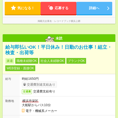
気になる！
応募する
詳細へ
掲載元企業名
レコードブック横浜上郷
未読
給与即払いOK！平日休み！日勤のお仕事！組立・
検査・出荷等
派遣
職種未経験OK
社会人未経験OK
ブランクOK
WEB登録・面接OK
時給1650円
給与
交通費別途支給あり
交通費支給有り
交通費
横浜市栄区
勤務地
大船駅からバス10分
電子・機械系メーカー