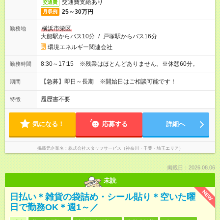
交通費支給あり
交通費
25～30万円
月収例
横浜市栄区
勤務地
大船駅からバス10分
/
戸塚駅からバス16分
環境エネルギー関連会社
8:30～17:15 ※残業はほとんどありません。※休憩60分。
勤務時間
【急募】即日～長期 ※開始日はご相談可能です！
期間
履歴書不要
特徴
気になる！
応募する
詳細へ
掲載元企業名
株式会社スタッフサービス（神奈川・千葉・埼玉エリア）
掲載日：2026.08.06
未読
NEW
日払い＊雑貨の袋詰め・シール貼り＊空いた曜
日で勤務OK＊週1～／