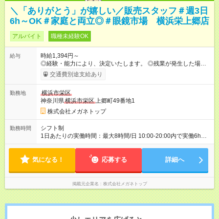
＼「ありがとう」が嬉しい／販売スタッフ＃週3日
6h～OK＃家庭と両立◎＃眼鏡市場 横浜栄上郷店
アルバイト
職種未経験OK
時給1,394円～
給与
◎経験・能力により、決定いたします。 ◎残業が発生した場合
は、1分単位で時間外手当を支給します。 【試用期間】試用期間
交通費別途支給あり
あり 試用期間の長さ：3ヶ月 雇用形態、給与は本採用時と同じ
です。
横浜市栄区
勤務地
神奈川県
横浜市栄区
上郷町49番地1
株式会社メガネトップ
シフト制
勤務時間
1日あたりの実働時間：最大8時間/日 10:00-20:00内で実働6h
※1日6h以上、 土日含む週3日以上勤務できる方 （シフト例） パ
ート（朝）：10～17時 パート（昼）：12～19時など ※副業・W
気になる！
ワーク不可
応募する
詳細へ
掲載元企業名
株式会社メガネトップ