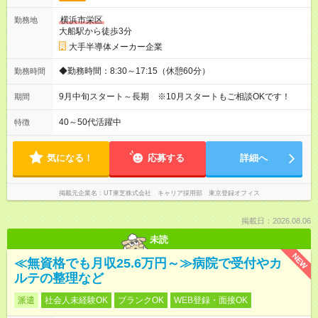
横浜市栄区
勤務地
大船駅から徒歩3分
大手半導体メーカー企業
◆勤務時間：8:30～17:15（休憩60分）
勤務時間
9月中旬スタート～長期 ※10月スタートもご相談OKです！
期間
40～50代活躍中
特徴
気になる！
応募する
詳細へ
掲載元企業名
UT東芝株式会社 キャリア採用部 東京登録オフィス
掲載日：2026.08.06
未読
NEW
≪無資格でも月収25.6万円～≫病院で受付やカ
ルテの整理など
派遣
社会人未経験OK
ブランクOK
WEB登録・面接OK