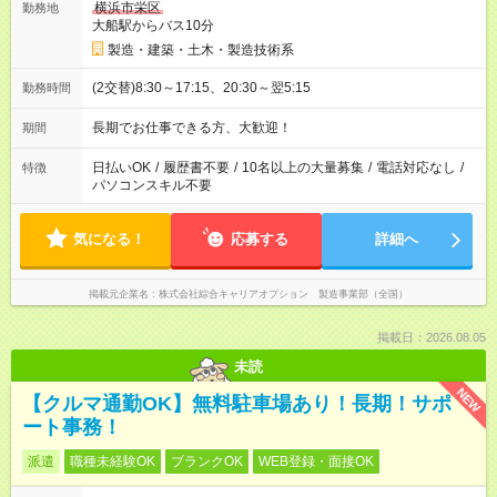
横浜市栄区
勤務地
大船駅からバス10分
製造・建築・土木・製造技術系
(2交替)8:30～17:15、20:30～翌5:15
勤務時間
長期でお仕事できる方、大歓迎！
期間
日払いOK
/
履歴書不要
/
10名以上の大量募集
/
電話対応なし
/
特徴
パソコンスキル不要
気になる！
応募する
詳細へ
掲載元企業名
株式会社綜合キャリアオプション 製造事業部（全国）
掲載日：2026.08.05
未読
NEW
【クルマ通勤OK】無料駐車場あり！長期！サポ
ート事務！
派遣
職種未経験OK
ブランクOK
WEB登録・面接OK