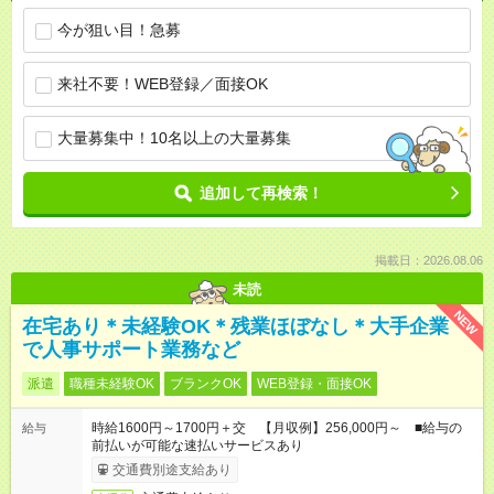
今が狙い目！急募
来社不要！WEB登録／面接OK
大量募集中！10名以上の大量募集
追加して再検索！
掲載日：2026.08.06
未読
NEW
在宅あり＊未経験OK＊残業ほぼなし＊大手企業
で人事サポート業務など
派遣
職種未経験OK
ブランクOK
WEB登録・面接OK
時給1600円～1700円＋交 【月収例】256,000円～ ■給与の
給与
前払いが可能な速払いサービスあり
交通費別途支給あり