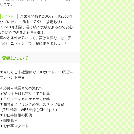
します。
ご来社登録でQUOカード2000円
ポイント！
分プレゼント♪週払いOK！（規定あり）
☆1981年創業。長く続く実績があるので安心
♪ご紹介できるお仕事多数！
選べる条件が多いって、実は重要なこと。安
心の「ニッケン」で一緒に働きましょう♪
登録について
★今ならご来社登録でQUOカード2000円分を
プレゼント中★
≪応募～就業までの流れ≫
▼Webまたはお電話にてご応募
▼日研メディカルケアから連絡
▼面談＆ヒアリングの後、スタッフ登録
（TEL登録、WEB登録もOKです！）
▼お仕事情報の提供
▼職場見学
▼お仕事スタート