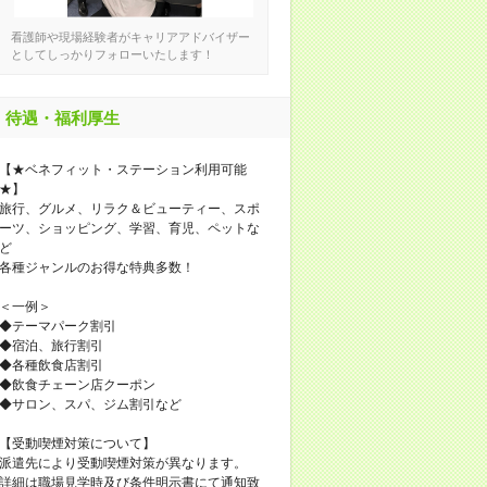
看護師や現場経験者がキャリアアドバイザー
としてしっかりフォローいたします！
待遇・福利厚生
【★ベネフィット・ステーション利用可能
★】
旅行、グルメ、リラク＆ビューティー、スポ
ーツ、ショッピング、学習、育児、ペットな
ど
各種ジャンルのお得な特典多数！
＜一例＞
◆テーマパーク割引
◆宿泊、旅行割引
◆各種飲食店割引
◆飲食チェーン店クーポン
◆サロン、スパ、ジム割引など
【受動喫煙対策について】
派遣先により受動喫煙対策が異なります。
詳細は職場見学時及び条件明示書にて通知致