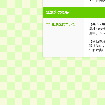
派遣先の概要
配属先について
【安心・
福祉のお
用中。シ
【受動喫
派遣先に
件明示書