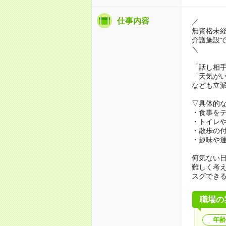
仕事内容
／
無資格未
介護施設
＼
「話し相
「天気が
なども立
▽具体的
・食事を
・トイレ
・散歩の
・趣味や
何気ない
難しく考
スグでき
職場の
年齢