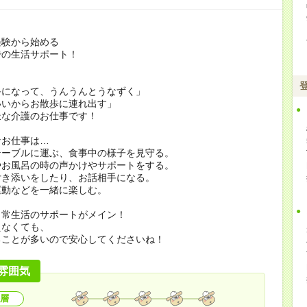
経験から始める
での生活サポート！
手になって、うんうんとうなずく」
いいからお散歩に連れ出す」
派な介護のお仕事です！
なお仕事は…
テーブルに運ぶ、食事中の様子を見守る。
やお風呂の時の声かけやサポートをする。
付き添いをしたり、お話相手になる。
運動などを一緒に楽しむ。
日常生活のサポートがメイン！
えなくても、
ることが多いので安心してくださいね！
雰囲気
層