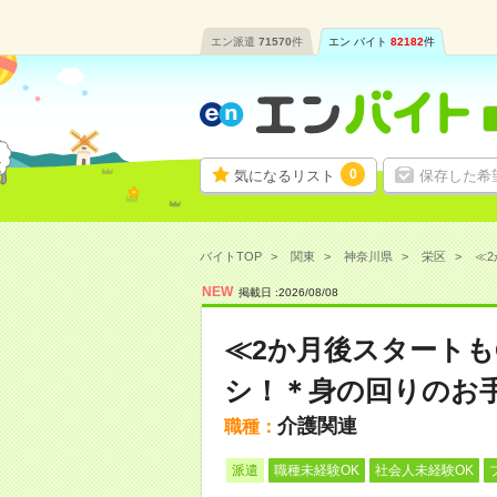
エン派遣
71570
件
エン バイト
82182
件
0
気になるリスト
保存した希
バイトTOP
関東
神奈川県
栄区
≪2
NEW
掲載日 :
2026
/
08
/
08
≪2か月後スタートも
シ！＊身の回りのお
介護関連
職種：
派遣
職種未経験OK
社会人未経験OK