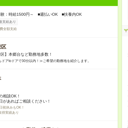
験：時給1500円～ ■週払いOK ■扶養内OK
途支給あり
費全額支給
栄区
栄区】本郷台など勤務地多数！
らドアtoドアで30分以内！≫ご希望の勤務地を紹介します。
休
の相談OK！
日があればご相談ください！
日祝休みもOK！
取得実績あり