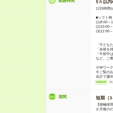
勤務時間
5ｈ以内O
1日5時間
■シフト例
(1)8:00～1
(2)10:00～
(3)12:00～
「子ども
「余裕を
「午前中
など、ご
※Wワー
今ご覧の
合計で週4
残
残業時間
期間
短期（3
【積極採用
か月後の