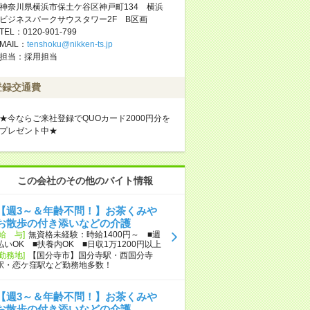
神奈川県横浜市保土ケ谷区神戸町134 横浜
ビジネスパークサウスタワー2F B区画
TEL：0120-901-799
MAIL：
tenshoku@nikken-ts.jp
担当：採用担当
登録交通費
★今ならご来社登録でQUOカード2000円分を
プレゼント中★
この会社のその他のバイト情報
【週3～＆年齢不問！】お茶くみや
お散歩の付き添いなどの介護
[給 与]
無資格未経験：時給1400円～ ■週
払いOK ■扶養内OK ■日収1万1200円以上
[勤務地]
【国分寺市】国分寺駅・西国分寺
駅・恋ケ窪駅など勤務地多数！
【週3～＆年齢不問！】お茶くみや
お散歩の付き添いなどの介護