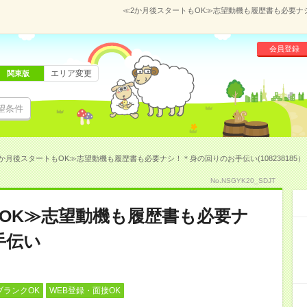
≪2か月後スタートもOK≫志望動機も履歴書も必要ナシ！
会員登録
エリア変更
関東版
望条件
か月後スタートもOK≫志望動機も履歴書も必要ナシ！＊身の回りのお手伝い(108238185）
No.NSGYK20_SDJT
OK≫志望動機も履歴書も必要ナ
手伝い
ブランクOK
WEB登録・面接OK