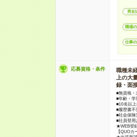
男女
職場の
仕事の
応募資格・条件
職種未経験
上の大量募
録・面接
■無資格・
■年齢・学
■10名以
■履歴書不
■社会保険
■社員登用
★WEB登
【QUOカ
★出張面