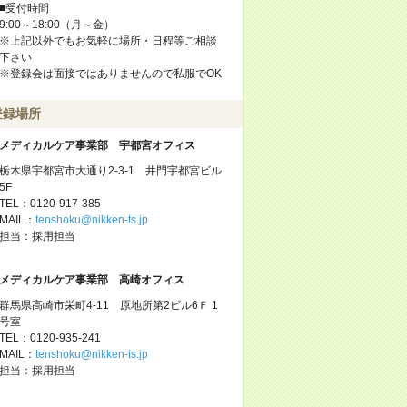
■受付時間
9:00～18:00（月～金）
※上記以外でもお気軽に場所・日程等ご相談
下さい
※登録会は面接ではありませんので私服でOK
登録場所
メディカルケア事業部 宇都宮オフィス
栃木県宇都宮市大通り2-3-1 井門宇都宮ビル
5F
TEL：0120-917-385
MAIL：
tenshoku@nikken-ts.jp
担当：採用担当
メディカルケア事業部 高崎オフィス
群馬県高崎市栄町4-11 原地所第2ビル6Ｆ 1
号室
TEL：0120-935-241
MAIL：
tenshoku@nikken-ts.jp
担当：採用担当