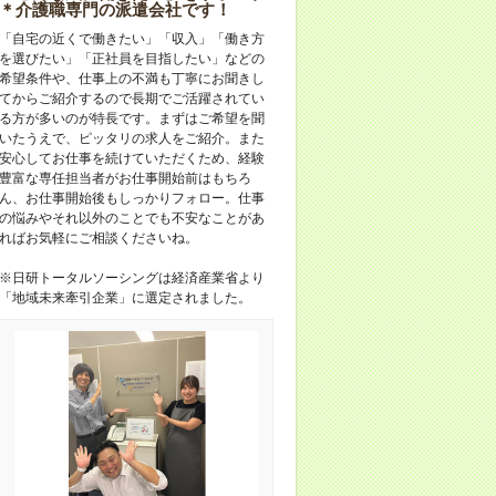
＊介護職専門の派遣会社です！
「自宅の近くで働きたい」「収入」「働き方
を選びたい」「正社員を目指したい」などの
希望条件や、仕事上の不満も丁寧にお聞きし
てからご紹介するので長期でご活躍されてい
る方が多いのが特長です。まずはご希望を聞
いたうえで、ピッタリの求人をご紹介。また
安心してお仕事を続けていただくため、経験
豊富な専任担当者がお仕事開始前はもちろ
ん、お仕事開始後もしっかりフォロー。仕事
の悩みやそれ以外のことでも不安なことがあ
ればお気軽にご相談くださいね。
※日研トータルソーシングは経済産業省より
「地域未来牽引企業」に選定されました。