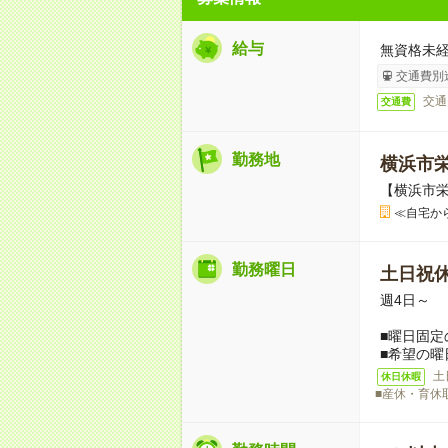
給与
無資格未経
交通費別
交通
交通費
勤務地
横浜市
【横浜市
≪自宅か
勤務曜日
土日祝
週4日～
■曜日固定
■希望の曜
土
休日休暇
■産休・育休