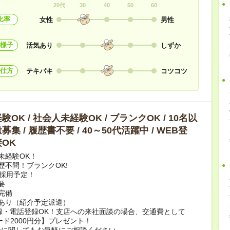
20代
30
40
50
60
比率
女性
男性
様子
活気あり
しずか
仕方
テキパキ
コツコツ
OK / 社会人未経験OK / ブランクOK / 10名以
集 / 履歴書不要 / 40～50代活躍中 / WEB登
OK
未経験OK！
歴不問！ブランクOK!
上採用予定！
要
完備
あり（紹介予定派遣）
録・電話登録OK！支店への来社面談の場合、交通費として
ード2000円分】プレゼント！
談に関してもお気軽にご相談ください。