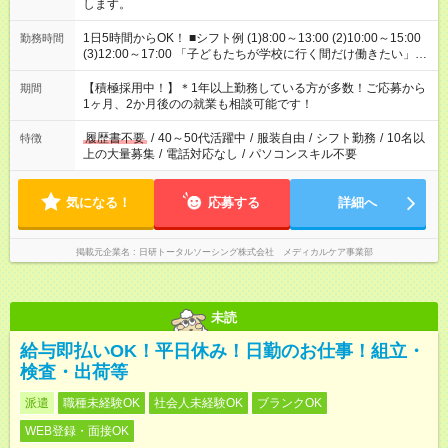
します。
1日5時間からOK！ ■シフト例 (1)8:00～13:00 (2)10:00～15:00
勤務時間
(3)12:00～17:00 「子どもたちが学校に行く間だけ働きたい」
「余裕を持って夕飯の準備がしたい」 「午前中は働いて、午後
はプライベートの時間にしたい」 など、ご希望を教えてくださ
【積極採用中！】＊1年以上勤務している方が多数！ご応募から
期間
いね。 ※Wワーク希望の方へ 今ご覧のお仕事で希望する勤務時
1ヶ月、2か月後のの就業も相談可能です！
間と、もう1つのお仕事の勤務時間。 合計で週40時間を超える
場合は応募できません。
履歴書不要
/
40～50代活躍中
/
服装自由
/
シフト勤務
/
10名以
特徴
上の大量募集
/
電話対応なし
/
パソコンスキル不要
気になる！
応募する
詳細へ
掲載元企業名
日研トータルソーシング株式会社 メディカルケア事業部
未読
給与即払いOK！平日休み！日勤のお仕事！組立・
検査・出荷等
派遣
職種未経験OK
社会人未経験OK
ブランクOK
WEB登録・面接OK