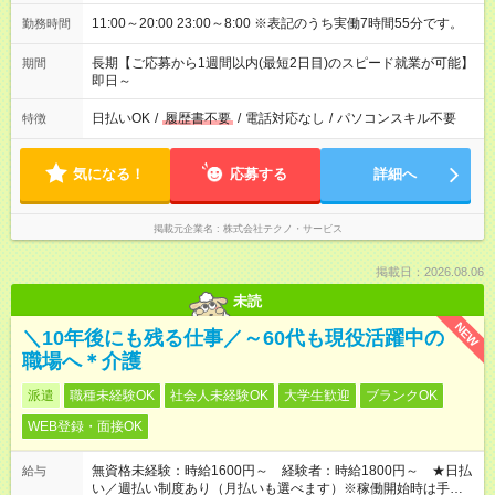
11:00～20:00 23:00～8:00 ※表記のうち実働7時間55分です。
勤務時間
長期【ご応募から1週間以内(最短2日目)のスピード就業が可能】
期間
即日～
日払いOK
/
履歴書不要
/
電話対応なし
/
パソコンスキル不要
特徴
気になる！
応募する
詳細へ
掲載元企業名
株式会社テクノ・サービス
掲載日：2026.08.06
未読
NEW
＼10年後にも残る仕事／～60代も現役活躍中の
職場へ＊介護
派遣
職種未経験OK
社会人未経験OK
大学生歓迎
ブランクOK
WEB登録・面接OK
無資格未経験：時給1600円～ 経験者：時給1800円～ ★日払
給与
い／週払い制度あり（月払いも選べます）※稼働開始時は手続き