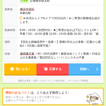
交通費全額支給
交通費
横浜市栄区
勤務地
本郷台駅
≪自宅からドアtoドアで30分以内！≫ご希望の勤務地を紹介
します。
9:00～18:00（休憩60分） ■ご希望があれば下記シフトもOK！
勤務時間
早番 7:00～16:00 遅番 10:00～19:00 夜勤 16:30～翌9:30 「家族
と休みを合わせたい」 「余裕を持って夕飯の準備がしたい」
「できれば残業はしたくない」 など、ご希望を教えてください
【現在も積極採用中！急募！】勤務1年以上が多数！応募から最
期間
ね。 ※Wワーク希望の方へ 今ご覧のお仕事で希望する勤務時間
短2～3日後に就業可能！
と、もう1つのお仕事の勤務時間。 合計で週40時間を超える場
合は応募できません。
履歴書不要
/
40～50代活躍中
/
服装自由
/
シフト勤務
/
10名以
特徴
上の大量募集
/
電話対応なし
/
パソコンスキル不要
気になる！
応募する
詳細へ
掲載元企業名
日研トータルソーシング株式会社 メディカルケア事業部
興味のあるバイト
は、とりあえず保存しよう♪
保存した求人は、後からまとめて応募できるよ。
企業からアプローチが届くことも！