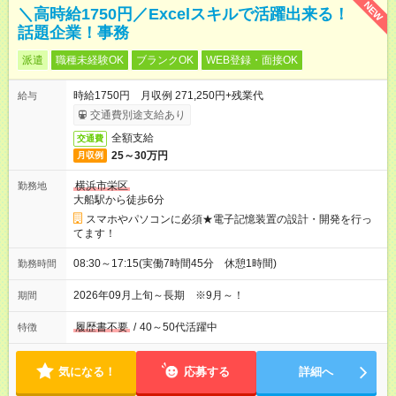
NEW
＼高時給1750円／Excelスキルで活躍出来る！
話題企業！事務
派遣
職種未経験OK
ブランクOK
WEB登録・面接OK
時給1750円 月収例 271,250円+残業代
給与
交通費別途支給あり
全額支給
交通費
25～30万円
月収例
横浜市栄区
勤務地
大船駅から徒歩6分
スマホやパソコンに必須★電子記憶装置の設計・開発を行っ
てます！
08:30～17:15(実働7時間45分 休憩1時間)
勤務時間
2026年09月上旬～長期 ※9月～！
期間
履歴書不要
/
40～50代活躍中
特徴
気になる！
応募する
詳細へ