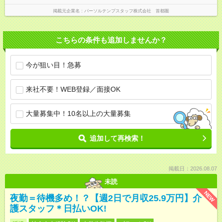
掲載元企業名
パーソルテンプスタッフ株式会社 首都圏
こちらの条件も追加しませんか？
今が狙い目！急募
来社不要！WEB登録／面接OK
大量募集中！10名以上の大量募集
追加して再検索！
掲載日：2026.08.07
未読
NEW
夜勤＝待機多め！？【週2日で月収25.9万円】介
護スタッフ＊日払いOK!