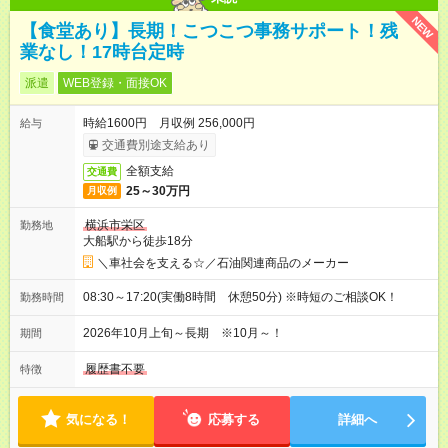
NEW
【食堂あり】長期！こつこつ事務サポート！残
業なし！17時台定時
派遣
WEB登録・面接OK
時給1600円 月収例 256,000円
給与
交通費別途支給あり
全額支給
交通費
25～30万円
月収例
横浜市栄区
勤務地
大船駅から徒歩18分
＼車社会を支える☆／石油関連商品のメーカー
08:30～17:20(実働8時間 休憩50分) ※時短のご相談OK！
勤務時間
2026年10月上旬～長期 ※10月～！
期間
履歴書不要
特徴
気になる！
応募する
詳細へ