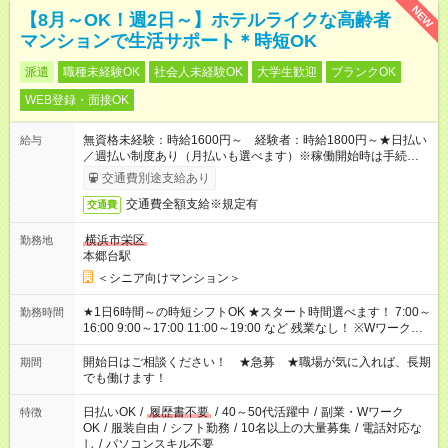
NEW
【8月～OK！週2日～】ホテルライクな高齢者
マンションで生活サポート＊時短OK
派遣
職種未経験OK
社会人未経験OK
大学生歓迎
ブランクOK
WEB登録・面接OK
無資格未経験：時給1600円～ 経験者：時給1800円～★日払い
給与
／週払い制度あり（月払いも選べます）※稼働開始時は手続き完
了次第のお支払いとなります。
交通費別途支給あり
交通費全額支給※規定有
交通費
横浜市栄区
勤務地
本郷台駅
＜シニア向けマンション＞
★1日6時間～の時短シフトOK ★スタート時間選べます！ 7:00～
勤務時間
16:00 9:00～17:00 11:00～19:00 など 残業なし！ ※Wワークの
場合、他のお仕事と合わせ週40時間超の就業はご案内できませ
ん ※法令に基づき、週20時間以上勤務は社会保険への加入対象
開始日はご相談ください！ ★急募 ★職場が気に入れば、長期
期間
となります ※労働者派遣法（日雇い派遣の原則禁止）により、
でも働けます！
短時間・短期間の就業はご案内が難しい場合があります
日払いOK
/
履歴書不要
/
40～50代活躍中
/
副業・Wワーク
特徴
OK
/
服装自由
/
シフト勤務
/
10名以上の大量募集
/
電話対応な
し
/
パソコンスキル不要