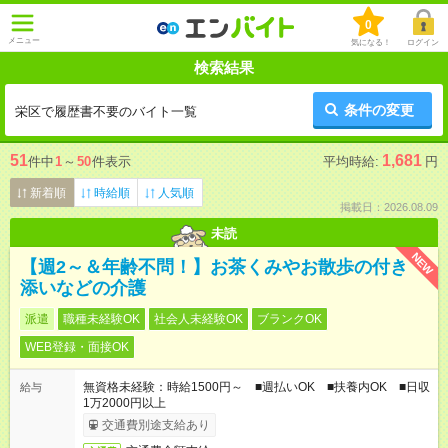
0
メニュー
気になる！
ログイン
検索結果
条件の変更
栄区で履歴書不要のバイト一覧
51
1,681
件中
1
～
50
件表示
平均時給:
円
新着順
時給順
人気順
掲載日：2026.08.09
未読
NEW
【週2～＆年齢不問！】お茶くみやお散歩の付き
添いなどの介護
派遣
職種未経験OK
社会人未経験OK
ブランクOK
WEB登録・面接OK
無資格未経験：時給1500円～ ■週払いOK ■扶養内OK ■日収
給与
1万2000円以上
交通費別途支給あり