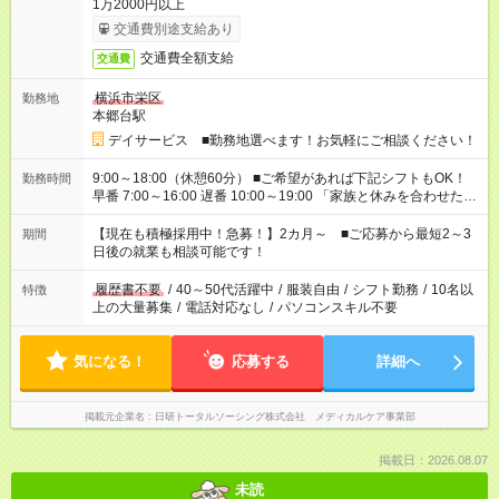
1万2000円以上
交通費別途支給あり
交通費全額支給
交通費
横浜市栄区
勤務地
本郷台駅
デイサービス ■勤務地選べます！お気軽にご相談ください！
9:00～18:00（休憩60分） ■ご希望があれば下記シフトもOK！
勤務時間
早番 7:00～16:00 遅番 10:00～19:00 「家族と休みを合わせた
い」 「余裕を持って夕飯の準備がしたい」 「できれば残業はし
たくない」 など、ご希望を教えてくださいね。 ※Wワーク希望
【現在も積極採用中！急募！】2カ月～ ■ご応募から最短2～3
期間
の方へ 今ご覧のお仕事で希望する勤務時間と、もう1つのお仕事
日後の就業も相談可能です！
の勤務時間。 合計で週40時間を超える場合は応募できません。
履歴書不要
/
40～50代活躍中
/
服装自由
/
シフト勤務
/
10名以
特徴
上の大量募集
/
電話対応なし
/
パソコンスキル不要
気になる！
応募する
詳細へ
掲載元企業名
日研トータルソーシング株式会社 メディカルケア事業部
掲載日：2026.08.07
未読