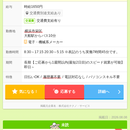
時給1650円
給与
交通費別途支給あり
交通費支給有り
交通費
横浜市栄区
勤務地
大船駅からバス10分
電子・機械系メーカー
8:30～17:15 20:30～5:15 ※表記のうち実働7時間45分です。
勤務時間
長期【ご応募から1週間以内(最短2日目)のスピード就業が可能】
期間
即日～
日払いOK
/
履歴書不要
/
電話対応なし
/
パソコンスキル不要
特徴
気になる！
応募する
詳細へ
掲載元企業名
株式会社テクノ・サービス
掲載日：2026.08.08
未読