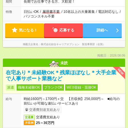
長期でお仕事できる方、大歓迎！
期間
日払いOK
/
履歴書不要
/
10名以上の大量募集
/
電話対応なし
/
特徴
パソコンスキル不要
気になる！
応募する
詳細へ
掲載元企業名
株式会社綜合キャリアオプション 製造事業部（全国）
掲載日：2026.08.06
未読
NEW
在宅あり＊未経験OK＊残業ほぼなし＊大手企業
で人事サポート業務など
派遣
職種未経験OK
ブランクOK
WEB登録・面接OK
時給1600円～1700円＋交 【月収例】256,000円～ ■給与の
給与
前払いが可能な速払いサービスあり
交通費別途支給あり
交通費支給あり
交通費
25～30万円
月収例