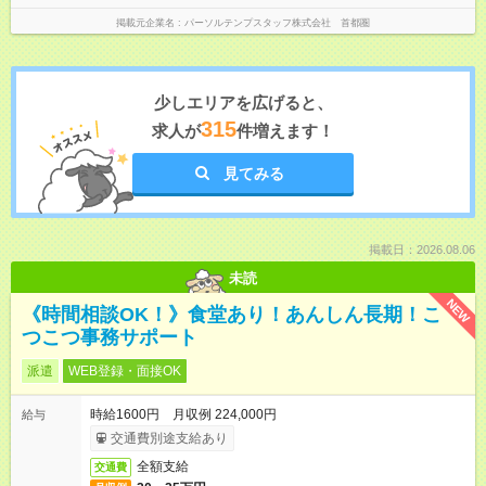
掲載元企業名
パーソルテンプスタッフ株式会社 首都圏
少しエリアを広げると、
315
求人が
件増えます！
見てみる
掲載日：2026.08.06
未読
NEW
《時間相談OK！》食堂あり！あんしん長期！こ
つこつ事務サポート
派遣
WEB登録・面接OK
時給1600円 月収例 224,000円
給与
交通費別途支給あり
全額支給
交通費