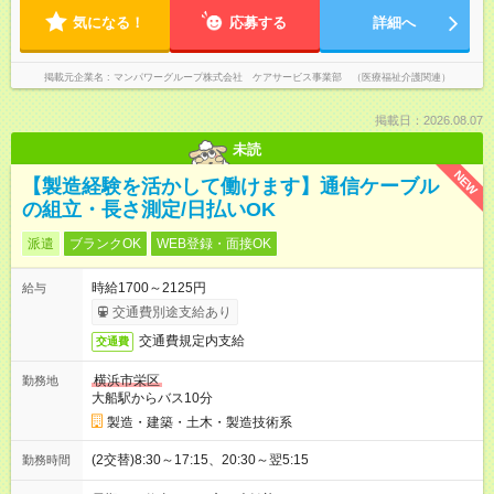
気になる！
応募する
詳細へ
掲載元企業名
マンパワーグループ株式会社 ケアサービス事業部 （医療福祉介護関連）
掲載日：2026.08.07
未読
NEW
【製造経験を活かして働けます】通信ケーブル
の組立・長さ測定/日払いOK
派遣
ブランクOK
WEB登録・面接OK
時給1700～2125円
給与
交通費別途支給あり
交通費規定内支給
交通費
横浜市栄区
勤務地
大船駅からバス10分
製造・建築・土木・製造技術系
(2交替)8:30～17:15、20:30～翌5:15
勤務時間