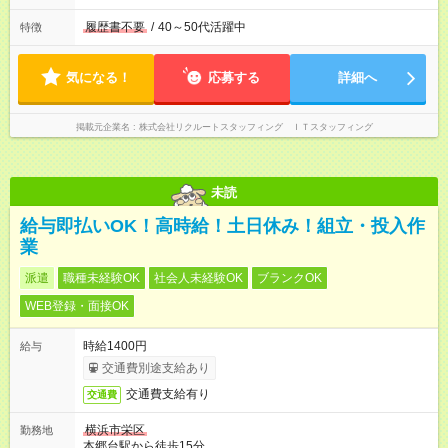
履歴書不要
/
40～50代活躍中
特徴
気になる！
応募する
詳細へ
掲載元企業名
株式会社リクルートスタッフィング ＩＴスタッフィング
未読
給与即払いOK！高時給！土日休み！組立・投入作
業
派遣
職種未経験OK
社会人未経験OK
ブランクOK
WEB登録・面接OK
時給1400円
給与
交通費別途支給あり
交通費支給有り
交通費
横浜市栄区
勤務地
本郷台駅から徒歩15分