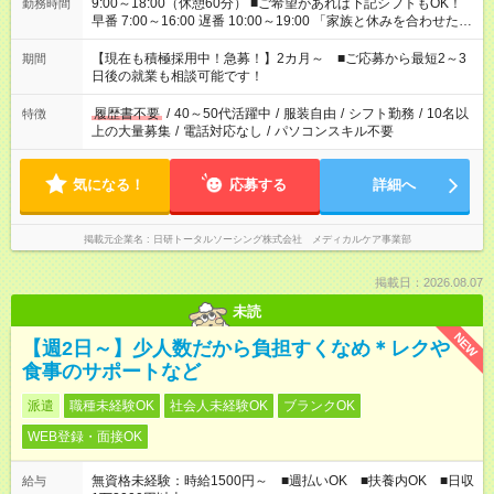
9:00～18:00（休憩60分） ■ご希望があれば下記シフトもOK！
勤務時間
早番 7:00～16:00 遅番 10:00～19:00 「家族と休みを合わせた
い」 「余裕を持って夕飯の準備がしたい」 「できれば残業はし
たくない」 など、ご希望を教えてくださいね。 ※Wワーク希望
【現在も積極採用中！急募！】2カ月～ ■ご応募から最短2～3
期間
の方へ 今ご覧のお仕事で希望する勤務時間と、もう1つのお仕事
日後の就業も相談可能です！
の勤務時間。 合計で週40時間を超える場合は応募できません。
履歴書不要
/
40～50代活躍中
/
服装自由
/
シフト勤務
/
10名以
特徴
上の大量募集
/
電話対応なし
/
パソコンスキル不要
気になる！
応募する
詳細へ
掲載元企業名
日研トータルソーシング株式会社 メディカルケア事業部
掲載日：2026.08.07
未読
NEW
【週2日～】少人数だから負担すくなめ＊レクや
食事のサポートなど
派遣
職種未経験OK
社会人未経験OK
ブランクOK
WEB登録・面接OK
無資格未経験：時給1500円～ ■週払いOK ■扶養内OK ■日収
給与