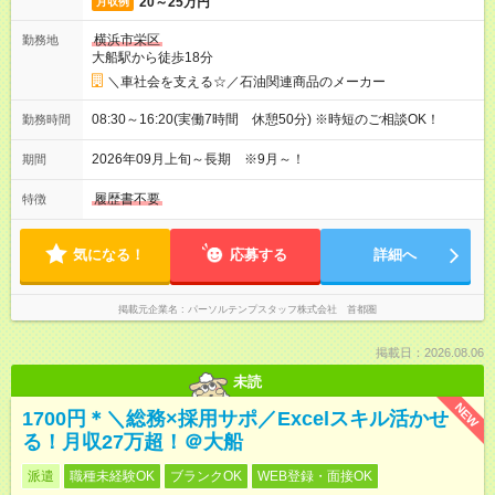
20～25万円
月収例
横浜市栄区
勤務地
大船駅から徒歩18分
＼車社会を支える☆／石油関連商品のメーカー
08:30～16:20(実働7時間 休憩50分) ※時短のご相談OK！
勤務時間
2026年09月上旬～長期 ※9月～！
期間
履歴書不要
特徴
気になる！
応募する
詳細へ
掲載元企業名
パーソルテンプスタッフ株式会社 首都圏
掲載日：2026.08.06
未読
NEW
1700円＊＼総務×採用サポ／Excelスキル活かせ
る！月収27万超！＠大船
派遣
職種未経験OK
ブランクOK
WEB登録・面接OK