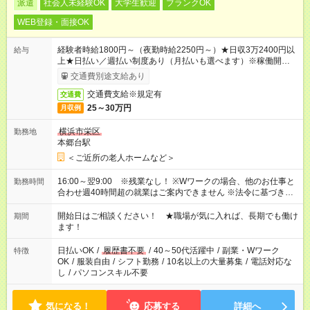
派遣
社会人未経験OK
大学生歓迎
ブランクOK
WEB登録・面接OK
経験者時給1800円～（夜勤時給2250円～）★日収3万2400円以
給与
上★日払い／週払い制度あり（月払いも選べます）※稼働開始時
は手続き完了次第のお支払いとなります。
交通費別途支給あり
交通費支給※規定有
交通費
25～30万円
月収例
横浜市栄区
勤務地
本郷台駅
＜ご近所の老人ホームなど＞
16:00～翌9:00 ※残業なし！ ※Wワークの場合、他のお仕事と
勤務時間
合わせ週40時間超の就業はご案内できません ※法令に基づき、
週20時間以上勤務は社会保険への加入対象となります ※労働者
派遣法（日雇い派遣の原則禁止）により、短時間・短期間の就
開始日はご相談ください！ ★職場が気に入れば、長期でも働け
期間
業はご案内が難しい場合があります
ます！
日払いOK
/
履歴書不要
/
40～50代活躍中
/
副業・Wワーク
特徴
OK
/
服装自由
/
シフト勤務
/
10名以上の大量募集
/
電話対応な
し
/
パソコンスキル不要
気になる！
応募する
詳細へ