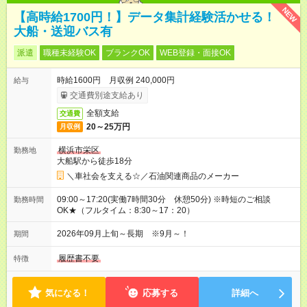
NEW
【高時給1700円！】データ集計経験活かせる！
大船・送迎バス有
派遣
職種未経験OK
ブランクOK
WEB登録・面接OK
時給1600円 月収例 240,000円
給与
交通費別途支給あり
全額支給
交通費
20～25万円
月収例
横浜市栄区
勤務地
大船駅から徒歩18分
＼車社会を支える☆／石油関連商品のメーカー
09:00～17:20(実働7時間30分 休憩50分) ※時短のご相談
勤務時間
OK★（フルタイム：8:30～17：20）
2026年09月上旬～長期 ※9月～！
期間
履歴書不要
特徴
気になる！
応募する
詳細へ