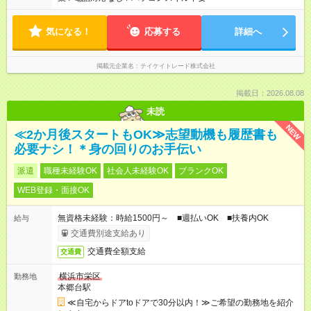
気になる！
応募する
詳細へ
掲載元企業名
テイケイトレード株式会社
掲載日：2026.08.08
未読
NEW
≪2か月後スタートもOK≫志望動機も履歴書も
必要ナシ！＊身の回りのお手伝い
派遣
職種未経験OK
社会人未経験OK
ブランクOK
WEB登録・面接OK
無資格未経験：時給1500円～ ■週払いOK ■扶養内OK
給与
交通費別途支給あり
交通費全額支給
交通費
横浜市栄区
勤務地
本郷台駅
≪自宅からドアtoドアで30分以内！≫ご希望の勤務地を紹介