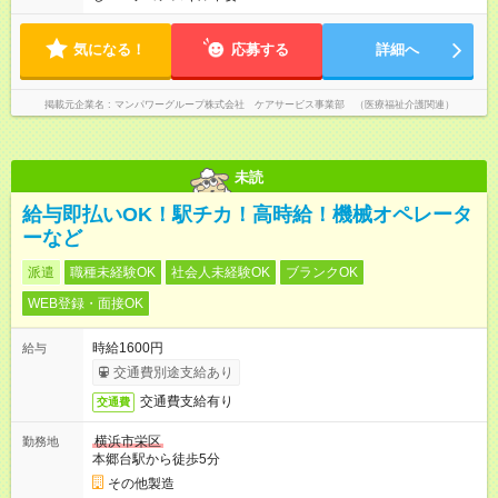
気になる！
応募する
詳細へ
掲載元企業名
マンパワーグループ株式会社 ケアサービス事業部 （医療福祉介護関連）
未読
給与即払いOK！駅チカ！高時給！機械オペレータ
ーなど
派遣
職種未経験OK
社会人未経験OK
ブランクOK
WEB登録・面接OK
時給1600円
給与
交通費別途支給あり
交通費支給有り
交通費
横浜市栄区
勤務地
本郷台駅から徒歩5分
その他製造