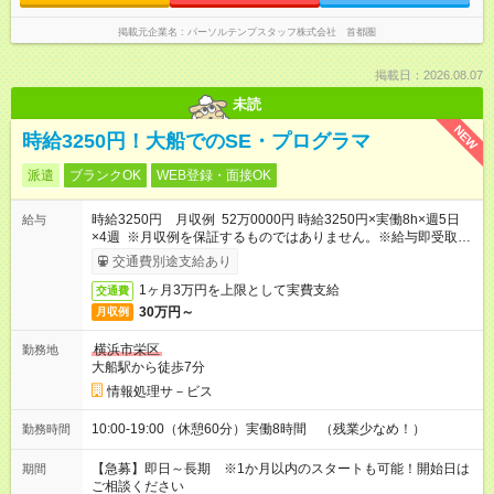
掲載元企業名
パーソルテンプスタッフ株式会社 首都圏
掲載日：2026.08.07
未読
NEW
時給3250円！大船でのSE・プログラマ
派遣
ブランクOK
WEB登録・面接OK
時給3250円 月収例 52万0000円 時給3250円×実働8h×週5日
給与
×4週 ※月収例を保証するものではありません。※給与即受取り
サービス利用可（利用条件有）
交通費別途支給あり
1ヶ月3万円を上限として実費支給
交通費
30万円～
月収例
横浜市栄区
勤務地
大船駅から徒歩7分
情報処理サ－ビス
10:00-19:00（休憩60分）実働8時間 （残業少なめ！）
勤務時間
【急募】即日～長期 ※1か月以内のスタートも可能！開始日は
期間
ご相談ください