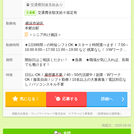
完了次第のお支払いとなります。
交通費別途支給あり
交通費全額支給※規定有
交通費
横浜市栄区
勤務地
本郷台駅
＜シニア向け施設＞
★1日6時間～の時短シフトOK ★スタート時間選べます！ 7:00～
勤務時間
16:00 9:00～17:00 11:00～19:00 など 残業なし！ ※Wワークの
場合、他のお仕事と合わせ週40時間超の就業はご案内できませ
ん ※法令に基づき、週20時間以上勤務は社会保険への加入対象
開始日はご相談ください！ ★急募 ★職場が気に入れば、長期
期間
となります ※労働者派遣法（日雇い派遣の原則禁止）により、
でも働けます！
短時間・短期間の就業はご案内が難しい場合があります
日払いOK
/
履歴書不要
/
40～50代活躍中
/
副業・Wワーク
特徴
OK
/
服装自由
/
シフト勤務
/
10名以上の大量募集
/
電話対応な
し
/
パソコンスキル不要
気になる！
応募する
詳細へ
掲載元企業名
マンパワーグループ株式会社 ケアサービス事業部 （医療福祉介護関連）
掲載日：2026.08.06
未読