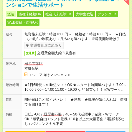
ンションで生活サポート
派遣
職種未経験OK
社会人未経験OK
大学生歓迎
ブランクOK
WEB登録・面接OK
無資格未経験：時給1600円～ 経験者：時給1800円～ ★日払
給与
い／週払い制度あり（月払いも選べます）※稼働開始時は手続き
完了次第のお支払いとなります。
交通費別途支給あり
交通費全額支給※規定有
交通費
横浜市栄区
勤務地
本郷台駅
＜シニア向けマンション＞
★1日6時間～の時短シフトOK ★スタート時間選べます！ 7:00～
勤務時間
16:00 9:00～17:00 11:00～19:00 など 残業なし！ ※Wワークの
場合、他のお仕事と合わせ週40時間超の就業はご案内できませ
ん ※法令に基づき、週20時間以上勤務は社会保険への加入対象
開始日はご相談ください！ ★急募 ★職場が気に入れば、長期
期間
となります ※労働者派遣法（日雇い派遣の原則禁止）により、
でも働けます！
短時間・短期間の就業はご案内が難しい場合があります
日払いOK
/
履歴書不要
/
40～50代活躍中
/
副業・Wワーク
特徴
OK
/
服装自由
/
シフト勤務
/
10名以上の大量募集
/
電話対応な
し
/
パソコンスキル不要