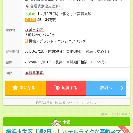
ービス利用可（利用条件有）
交通費別途支給あり
1ヶ月3万円を上限として実費支給
交通費
25～30万円
月収例
横浜市栄区
勤務地
大船駅からバス5分
機械・プラント・エンジニアリング
08:30-17:20（休憩50分）実働8時間（残業少なめ！）
勤務時間
2026年09月01日～長期 ※開始日相談OK ※9月～！
期間
履歴書不要
特徴
気になる！
応募する
詳細へ
掲載元企業名
株式会社リクルートスタッフィング
掲載日：2026.08.07
未読
NEW
横浜市栄区【週2日～】ホテルライクな高齢者マ