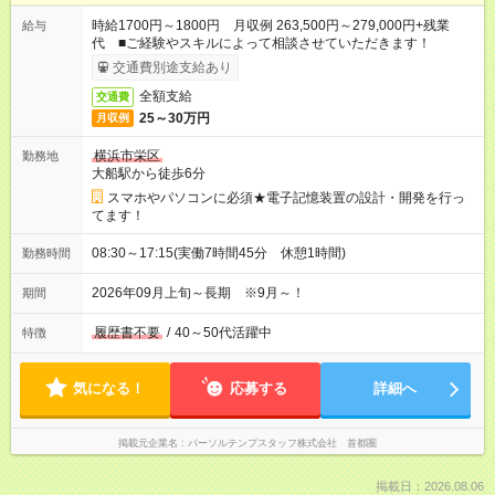
時給1700円～1800円 月収例 263,500円～279,000円+残業
給与
代 ■ご経験やスキルによって相談させていただきます！
交通費別途支給あり
全額支給
交通費
25～30万円
月収例
横浜市栄区
勤務地
大船駅から徒歩6分
スマホやパソコンに必須★電子記憶装置の設計・開発を行っ
てます！
08:30～17:15(実働7時間45分 休憩1時間)
勤務時間
2026年09月上旬～長期 ※9月～！
期間
履歴書不要
/
40～50代活躍中
特徴
気になる！
応募する
詳細へ
掲載元企業名
パーソルテンプスタッフ株式会社 首都圏
掲載日：2026.08.06