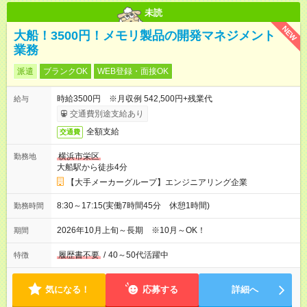
未読
NEW
大船！3500円！メモリ製品の開発マネジメント
業務
派遣
ブランクOK
WEB登録・面接OK
時給3500円 ※月収例 542,500円+残業代
給与
交通費別途支給あり
全額支給
交通費
横浜市栄区
勤務地
大船駅から徒歩4分
【大手メーカーグループ】エンジニアリング企業
8:30～17:15(実働7時間45分 休憩1時間)
勤務時間
2026年10月上旬～長期 ※10月～OK！
期間
履歴書不要
/
40～50代活躍中
特徴
気になる！
応募する
詳細へ