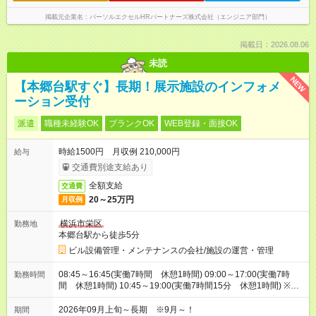
掲載元企業名
パーソルエクセルHRパートナーズ株式会社（エンジニア部門）
掲載日：2026.08.06
未読
NEW
【本郷台駅すぐ】長期！展示施設のインフォメ
ーション受付
派遣
職種未経験OK
ブランクOK
WEB登録・面接OK
時給1500円 月収例 210,000円
給与
交通費別途支給あり
全額支給
交通費
20～25万円
月収例
横浜市栄区
勤務地
本郷台駅から徒歩5分
ビル設備管理・メンテナンスの会社/施設の運営・管理
08:45～16:45(実働7時間 休憩1時間) 09:00～17:00(実働7時
勤務時間
間 休憩1時間) 10:45～19:00(実働7時間15分 休憩1時間) ※1
～3のシフトがバランスよく設定されます！(月7回ずつ程度)
2026年09月上旬～長期 ※9月～！
期間