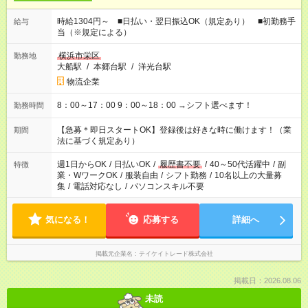
時給1304円～ ■日払い・翌日振込OK（規定あり） ■初勤務手
給与
当（※規定による）
横浜市栄区
勤務地
大船駅
/
本郷台駅
/
洋光台駅
物流企業
8：00～17：00 9：00～18：00 →シフト選べます！
勤務時間
【急募＊即日スタートOK】登録後は好きな時に働けます！（業
期間
法に基づく規定あり）
週1日からOK
/
日払いOK
/
履歴書不要
/
40～50代活躍中
/
副
特徴
業・WワークOK
/
服装自由
/
シフト勤務
/
10名以上の大量募
集
/
電話対応なし
/
パソコンスキル不要
気になる！
応募する
詳細へ
掲載元企業名
テイケイトレード株式会社
掲載日：2026.08.06
未読