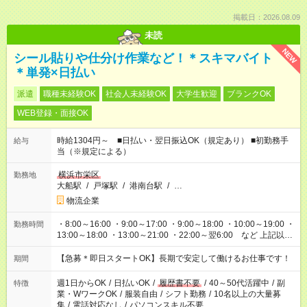
掲載日：2026.08.09
未読
NEW
シール貼りや仕分け作業など！＊スキマバイト
＊単発×日払い
派遣
職種未経験OK
社会人未経験OK
大学生歓迎
ブランクOK
WEB登録・面接OK
時給1304円～ ■日払い・翌日振込OK（規定あり） ■初勤務手
給与
当（※規定による）
横浜市栄区
勤務地
大船駅
/
戸塚駅
/
港南台駅
/
…
物流企業
・8:00～16:00 ・9:00～17:00 ・9:00～18:00 ・10:00～19:00 ・
勤務時間
13:00～18:00 ・13:00～21:00 ・22:00～翌6:00 など 上記以外
の時間で相談可能なお仕事も！ あなたの希望を教えてくださ
い！
【急募＊即日スタートOK】長期で安定して働けるお仕事です！
期間
週1日からOK
/
日払いOK
/
履歴書不要
/
40～50代活躍中
/
副
特徴
業・WワークOK
/
服装自由
/
シフト勤務
/
10名以上の大量募
集
/
電話対応なし
/
パソコンスキル不要