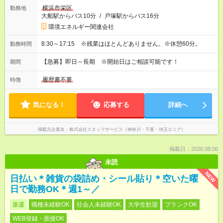
横浜市栄区
勤務地
大船駅からバス10分
/
戸塚駅からバス16分
環境エネルギー関連会社
8:30～17:15 ※残業はほとんどありません。※休憩60分。
勤務時間
【急募】即日～長期 ※開始日はご相談可能です！
期間
履歴書不要
特徴
気になる！
応募する
詳細へ
掲載元企業名
株式会社スタッフサービス（神奈川・千葉・埼玉エリア）
掲載日：2026.08.06
未読
NEW
日払い＊雑貨の袋詰め・シール貼り＊空いた曜
日で勤務OK＊週1～／
派遣
職種未経験OK
社会人未経験OK
大学生歓迎
ブランクOK
WEB登録・面接OK