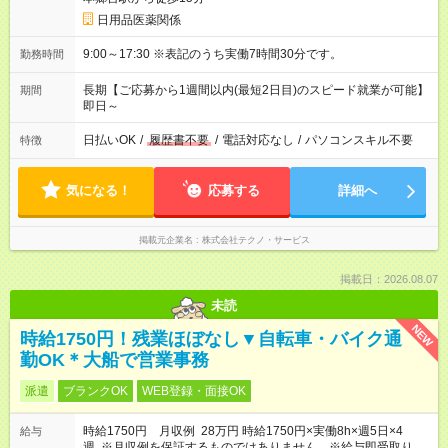
日用品医薬関係
9:00～17:30 ※表記のうち実働7時間30分です。
勤務時間
長期【ご応募から1週間以内(最短2日目)のスピード就業が可能】
期間
即日～
日払いOK
/
履歴書不要
/
電話対応なし
/
パソコンスキル不要
特徴
気になる！
応募する
詳細へ
掲載元企業名
株式会社テクノ・サービス
掲載日：2026.08.07
未読
NEW
時給1750円！残業ほぼなし▼自転車・バイク通
勤OK＊大船で営業事務
派遣
ブランクOK
WEB登録・面接OK
時給1750円 月収例 28万円 時給1750円×実働8h×週5日×4
給与
週 ※月収例を保証するものではありません。※給与即受取りサ