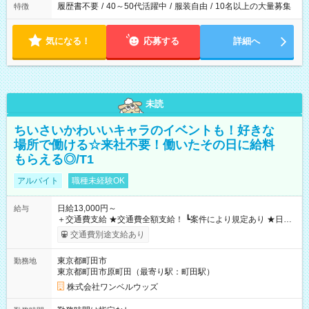
履歴書不要
/
40～50代活躍中
/
服装自由
/
10名以上の大量募集
特徴
気になる！
応募する
詳細へ
未読
ちいさいかわいいキャラのイベントも！好きな
場所で働ける☆来社不要！働いたその日に給料
もらえる◎/T1
アルバイト
職種未経験OK
日給13,000円～
給与
＋交通費支給 ★交通費全額支給！ ┗案件により規定あり ★日払
いOK！（規定あり） ┗働いたその日に現金GET♪ お仕事後はコ
交通費別途支給あり
ンビニATMから 日払い分を引き落とせます！ 【試用期間】試
用期間なし
東京都町田市
勤務地
東京都町田市原町田（最寄り駅：町田駅）
株式会社ワンベルウッズ