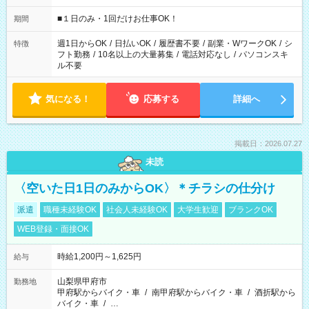
etc ★最短で3時間で5,120円のお仕事から 15時間で2万円近く稼
げるお仕事も！ ご希望のお時間に合わせてご紹介！ ※シフトは
■１日のみ・1回だけお仕事OK！
期間
現場によって異なります。 ※勿論、休憩時間はあるのでご安心
ください！
週1日からOK
/
日払いOK
/
履歴書不要
/
副業・WワークOK
/
シ
特徴
フト勤務
/
10名以上の大量募集
/
電話対応なし
/
パソコンスキ
ル不要
気になる！
応募する
詳細へ
掲載日：2026.07.27
未読
〈空いた日1日のみからOK〉＊チラシの仕分け
派遣
職種未経験OK
社会人未経験OK
大学生歓迎
ブランクOK
WEB登録・面接OK
時給1,200円～1,625円
給与
山梨県甲府市
勤務地
甲府駅からバイク・車
/
南甲府駅からバイク・車
/
酒折駅から
バイク・車
/
…