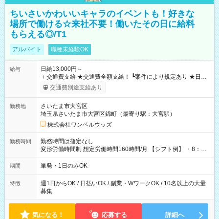
ちいさいかわいいキャラのイベントも！好きな
場所で働ける☆来社不要！働いたその日に給料
もらえる◎/T1
アルバイト
職種未経験OK
日給13,000円～
給与
＋交通費支給 ★交通費全額支給！ ┗案件により規定あり ★日払
いOK！（規定あり） ┗働いたその日に現金GET♪ お仕事後はコ
交通費別途支給あり
ンビニATMから 日払い分を引き落とせます！ 【試用期間】試
用期間なし
さいたま市大宮区
勤務地
埼玉県さいたま市大宮区錦町（最寄り駅：大宮駅）
株式会社ワンベルウッズ
勤務時間は指定なし
勤務時間
変形労働時間制 想定労働時間160時間/月 【シフト例】 ・8：00
～21：00
単発・1日のみOK
期間
週1日からOK / 日払いOK / 副業・WワークOK / 10名以上の大量
特徴
募集
気になる！
応募する
詳細へ