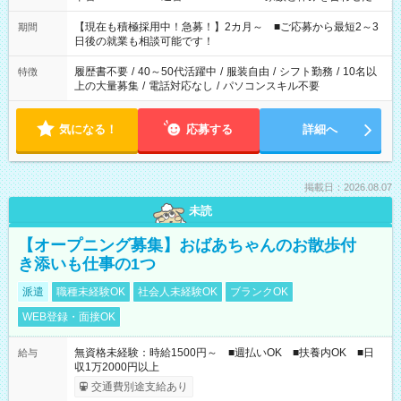
い」 「余裕を持って夕飯の準備がしたい」 「できれば残業はし
たくない」 など、ご希望を教えてくださいね。 ※Wワーク希望
【現在も積極採用中！急募！】2カ月～ ■ご応募から最短2～3
期間
の方へ 今ご覧のお仕事で希望する勤務時間と、もう1つのお仕事
日後の就業も相談可能です！
の勤務時間。 合計で週40時間を超える場合は応募できません。
履歴書不要
/
40～50代活躍中
/
服装自由
/
シフト勤務
/
10名以
特徴
上の大量募集
/
電話対応なし
/
パソコンスキル不要
気になる！
応募する
詳細へ
掲載日：2026.08.07
未読
【オープニング募集】おばあちゃんのお散歩付
き添いも仕事の1つ
派遣
職種未経験OK
社会人未経験OK
ブランクOK
WEB登録・面接OK
無資格未経験：時給1500円～ ■週払いOK ■扶養内OK ■日
給与
収1万2000円以上
交通費別途支給あり