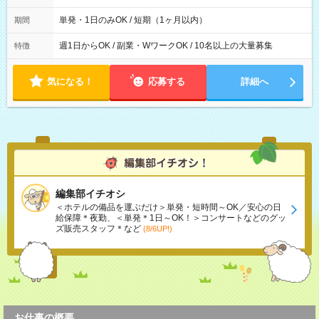
間は 試験により異なります。
単発・1日のみOK / 短期（1ヶ月以内）
期間
週1日からOK / 副業・WワークOK / 10名以上の大量募集
特徴
気になる！
応募する
詳細へ
編集部イチオシ
＜ホテルの備品を運ぶだけ＞単発・短時間～OK／安心の日
給保障＊夜勤、＜単発＊1日～OK！＞コンサートなどのグッ
ズ販売スタッフ＊など
(8/6UP!)
お仕事の概要