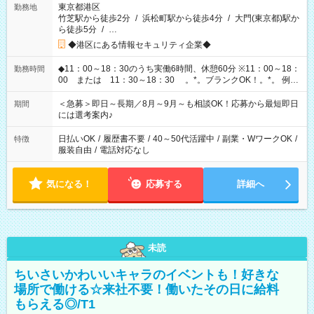
東京都港区
勤務地
竹芝駅から徒歩2分
/
浜松町駅から徒歩4分
/
大門(東京都)駅か
ら徒歩5分
/
…
◆港区にある情報セキュリティ企業◆
◆11：00～18：30のうち実働6時間、休憩60分 ※11：00～18：
勤務時間
00 または 11：30～18：30 。*。ブランクOK！。*。 例え
ば前職が、 在宅/財団法人/事務/コールセンター/受付/販売/カフェ
スタッフ スイーツ販売/ホテルフロント/化粧品販売/など 様々な
＜急募＞即日～長期／8月～9月～も相談OK！応募から最短即日
期間
業界から入社して活躍されています♪
には選考案内♪
日払いOK
/
履歴書不要
/
40～50代活躍中
/
副業・WワークOK
/
特徴
服装自由
/
電話対応なし
気になる！
応募する
詳細へ
未読
ちいさいかわいいキャラのイベントも！好きな
場所で働ける☆来社不要！働いたその日に給料
もらえる◎/T1