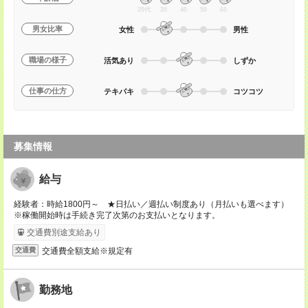
20代
30
40
50
60
男女比率
女性
男性
職場の様子
活気あり
しずか
仕事の仕方
テキパキ
コツコツ
募集情報
給与
経験者：時給1800円～ ★日払い／週払い制度あり（月払いも選べます）
※稼働開始時は手続き完了次第のお支払いとなります。
交通費別途支給あり
交通費全額支給※規定有
交通費
勤務地