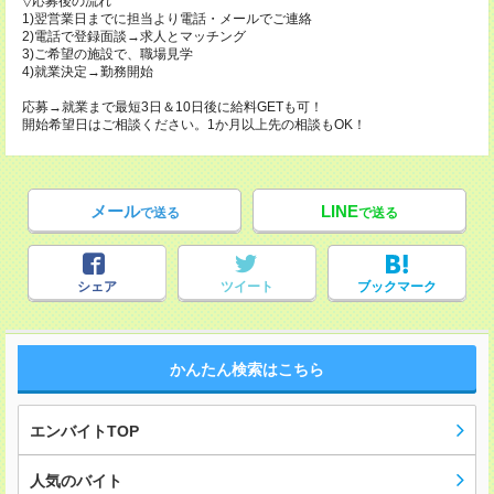
▽応募後の流れ
1)翌営業日までに担当より電話・メールでご連絡
2)電話で登録面談→求人とマッチング
3)ご希望の施設で、職場見学
4)就業決定→勤務開始
応募→就業まで最短3日＆10日後に給料GETも可！
開始希望日はご相談ください。1か月以上先の相談もOK！
メール
LINE
で送る
で送る
シェア
ツイート
ブックマーク
かんたん検索はこちら
エンバイトTOP
人気のバイト