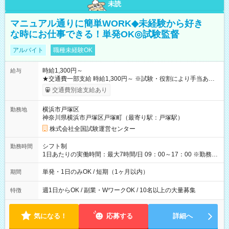
未読
マニュアル通りに簡単WORK◆未経験から好き
な時にお仕事できる！単発OK◎試験監督
アルバイト
職種未経験OK
時給1,300円～
給与
★交通費一部支給 時給1,300円～ ※試験・役割により手当あり
※勤務回数により昇給あり 【即給（前払い）オプションあ
交通費別途支給あり
り！】 希望される場合、勤務から1週間ほどで給与の一部を受け
取れます。 ※手数料418円がかかります。 【過去試験日の収入
横浜市戸塚区
勤務地
例】 ・河合塾模擬試験 8:30～17:30（休憩1時間） 時給1,300円
神奈川県横浜市戸塚区戸塚町（最寄り駅：戸塚駅）
×8時間＝日収10,400円＋交通費 ※当日の役割により時給＋100
円の場合あり ・国家試験 7:00～13:30（休憩なし） 時給1,300
株式会社全国試験運営センター
円（役割手当＋100円）×6時間＝日収8,400円＋交通費 【試用期
間】試用期間なし
シフト制
勤務時間
1日あたりの実働時間：最大7時間/日 09：00～17：00 ※勤務時
間は 試験により異なります。
単発・1日のみOK / 短期（1ヶ月以内）
期間
週1日からOK / 副業・WワークOK / 10名以上の大量募集
特徴
気になる！
応募する
詳細へ