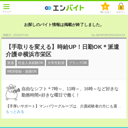
0
メニュー
気になる！
ログイン
お探しのバイト情報は掲載が終了しました。
掲載日 :2026
/
07
/
04
No.MANPWK8564463-04
【手取りを変える】時給UP！日勤OK＊派遣
介護＠横浜市栄区
派遣
社会人未経験OK
大学生歓迎
ブランクOK
WEB登録・面接OK
自由なシフト＊7時～、11時～、16時～など好きな
勤務時間×好きな曜日で働く！
【手厚いサポート】マンパワーグループは、介護経験者の方にも選
...
もっとみる