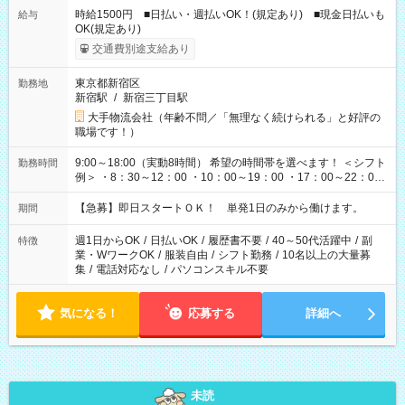
時給1500円 ■日払い・週払いOK！(規定あり) ■現金日払いも
給与
OK(規定あり)
交通費別途支給あり
東京都新宿区
勤務地
新宿駅
/
新宿三丁目駅
大手物流会社（年齢不問／「無理なく続けられる」と好評の
職場です！）
9:00～18:00（実動8時間） 希望の時間帯を選べます！ ＜シフト
勤務時間
例＞ ・8：30～12：00 ・10：00～19：00 ・17：00～22：00
・13：00～22：00 ・22：00～翌6：00 など
【急募】即日スタートＯＫ！ 単発1日のみから働けます。
期間
週1日からOK
/
日払いOK
/
履歴書不要
/
40～50代活躍中
/
副
特徴
業・WワークOK
/
服装自由
/
シフト勤務
/
10名以上の大量募
集
/
電話対応なし
/
パソコンスキル不要
気になる！
応募する
詳細へ
未読