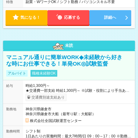
副業・WワークOK
/
シフト勤務
/
パソコンスキル不要
特徴
気になる！
応募する
詳細へ
未読
マニュアル通りに簡単WORK◆未経験から好き
な時にお仕事できる！単発OK◎試験監督
アルバイト
職種未経験OK
時給1,300円～
給与
★交通費一部支給 時給1,300円～ ※試験・役割により手当あり
※勤務回数により昇給あり 【即給（前払い）オプションあ
交通費別途支給あり
り！】 希望される場合、勤務から1週間ほどで給与の一部を受け
取れます。 ※手数料418円がかかります。 【過去試験日の収入
神奈川県鎌倉市
勤務地
例】 ・河合塾模擬試験 8:30～17:30（休憩1時間） 時給1,300円
神奈川県鎌倉市大船（最寄り駅：大船駅）
×8時間＝日収10,400円＋交通費 ※当日の役割により時給＋100
円の場合あり ・国家試験 7:00～13:30（休憩なし） 時給1,300
株式会社全国試験運営センター
円（役割手当＋100円）×6時間＝日収8,400円＋交通費 【試用期
間】試用期間なし
シフト制
勤務時間
1日あたりの実働時間：最大7時間/日 09：00～17：00 ※勤務時