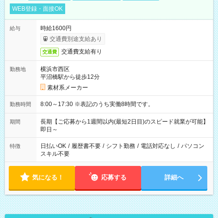
WEB登録・面接OK
時給1600円
給与
交通費別途支給あり
交通費支給有り
交通費
横浜市西区
勤務地
平沼橋駅から徒歩12分
素材系メーカー
8:00～17:30 ※表記のうち実働8時間です。
勤務時間
長期【ご応募から1週間以内(最短2日目)のスピード就業が可能】
期間
即日～
日払いOK
/
履歴書不要
/
シフト勤務
/
電話対応なし
/
パソコン
特徴
スキル不要
気になる！
応募する
詳細へ