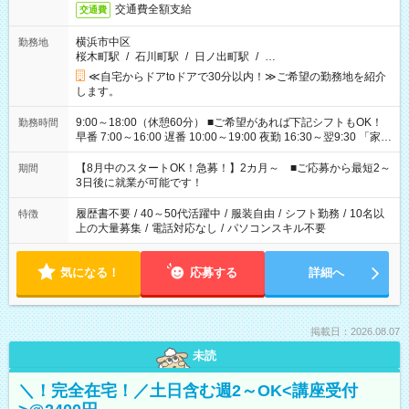
交通費全額支給
交通費
横浜市中区
勤務地
桜木町駅
/
石川町駅
/
日ノ出町駅
/
…
≪自宅からドアtoドアで30分以内！≫ご希望の勤務地を紹介
します。
9:00～18:00（休憩60分） ■ご希望があれば下記シフトもOK！
勤務時間
早番 7:00～16:00 遅番 10:00～19:00 夜勤 16:30～翌9:30 「家族
と休みを合わせたい」 「余裕を持って夕飯の準備がしたい」
「できれば残業はしたくない」 など、ご希望を教えてください
【8月中のスタートOK！急募！】2カ月～ ■ご応募から最短2～
期間
ね。 ※Wワーク希望の方へ 今ご覧のお仕事で希望する勤務時間
3日後に就業が可能です！
と、もう1つのお仕事の勤務時間。 合計で週40時間を超える場
合は応募できません。
履歴書不要
/
40～50代活躍中
/
服装自由
/
シフト勤務
/
10名以
特徴
上の大量募集
/
電話対応なし
/
パソコンスキル不要
気になる！
応募する
詳細へ
掲載日：2026.08.07
未読
＼！完全在宅！／土日含む週2～OK<講座受付