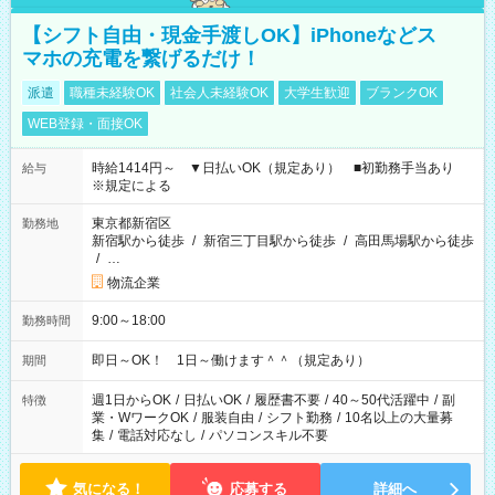
【シフト自由・現金手渡しOK】iPhoneなどス
マホの充電を繋げるだけ！
派遣
職種未経験OK
社会人未経験OK
大学生歓迎
ブランクOK
WEB登録・面接OK
時給1414円～ ▼日払いOK（規定あり） ■初勤務手当あり
給与
※規定による
東京都新宿区
勤務地
新宿駅から徒歩
/
新宿三丁目駅から徒歩
/
高田馬場駅から徒歩
/
…
物流企業
9:00～18:00
勤務時間
即日～OK！ 1日～働けます＾＾（規定あり）
期間
週1日からOK
/
日払いOK
/
履歴書不要
/
40～50代活躍中
/
副
特徴
業・WワークOK
/
服装自由
/
シフト勤務
/
10名以上の大量募
集
/
電話対応なし
/
パソコンスキル不要
気になる！
応募する
詳細へ