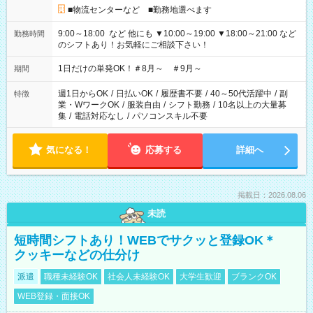
■物流センターなど ■勤務地選べます
9:00～18:00 など 他にも ▼10:00～19:00 ▼18:00～21:00 など
勤務時間
のシフトあり！お気軽にご相談下さい！
1日だけの単発OK！＃8月～ ＃9月～
期間
週1日からOK
/
日払いOK
/
履歴書不要
/
40～50代活躍中
/
副
特徴
業・WワークOK
/
服装自由
/
シフト勤務
/
10名以上の大量募
集
/
電話対応なし
/
パソコンスキル不要
気になる！
応募する
詳細へ
掲載日：2026.08.06
未読
短時間シフトあり！WEBでサクッと登録OK＊
クッキーなどの仕分け
派遣
職種未経験OK
社会人未経験OK
大学生歓迎
ブランクOK
WEB登録・面接OK