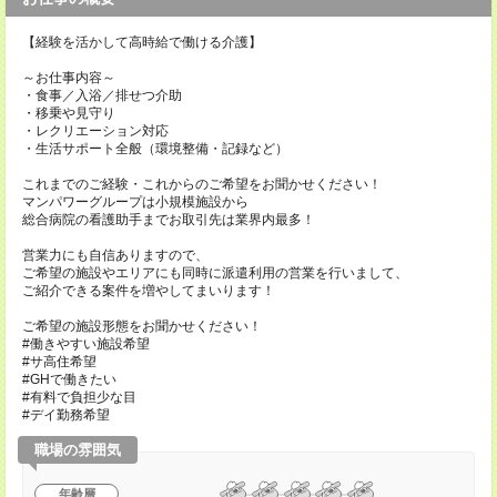
【経験を活かして高時給で働ける介護】
～お仕事内容～
・食事／入浴／排せつ介助
・移乗や見守り
・レクリエーション対応
・生活サポート全般（環境整備・記録など）
これまでのご経験・これからのご希望をお聞かせください！
マンパワーグループは小規模施設から
総合病院の看護助手までお取引先は業界内最多！
営業力にも自信ありますので、
ご希望の施設やエリアにも同時に派遣利用の営業を行いまして、
ご紹介できる案件を増やしてまいります！
ご希望の施設形態をお聞かせください！
#働きやすい施設希望
#サ高住希望
#GHで働きたい
#有料で負担少な目
#デイ勤務希望
職場の雰囲気
年齢層