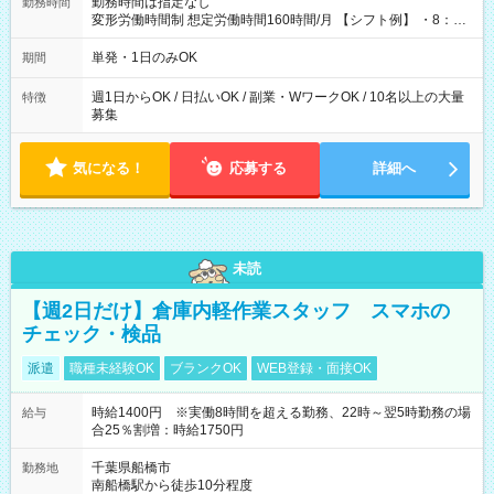
勤務時間は指定なし
勤務時間
変形労働時間制 想定労働時間160時間/月 【シフト例】 ・8：00
～21：00
単発・1日のみOK
期間
週1日からOK / 日払いOK / 副業・WワークOK / 10名以上の大量
特徴
募集
気になる！
応募する
詳細へ
未読
【週2日だけ】倉庫内軽作業スタッフ スマホの
チェック・検品
派遣
職種未経験OK
ブランクOK
WEB登録・面接OK
時給1400円 ※実働8時間を超える勤務、22時～翌5時勤務の場
給与
合25％割増：時給1750円
千葉県船橋市
勤務地
南船橋駅から徒歩10分程度