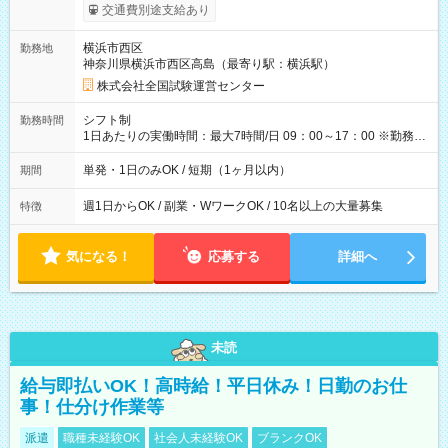
※勤務回数により昇給あり 【即給（前払い）オプションあ
交通費別途支給あり
り！】 希望される場合、勤務から1週間ほどで給与の一部を受け
取れます。 ※手数料418円がかかります。 【過去試験日の収入
横浜市西区
勤務地
例】 ・河合塾模擬試験 8:30～17:30（休憩1時間） 時給1,300円
神奈川県横浜市西区高島（最寄り駅：横浜駅）
×8時間＝日収10,400円＋交通費 ※当日の役割により時給＋100
円の場合あり ・国家試験 7:00～13:30（休憩なし） 時給1,300
株式会社全国試験運営センター
円（役割手当＋100円）×6時間＝日収8,400円＋交通費 【試用期
間】試用期間なし
シフト制
勤務時間
1日あたりの実働時間：最大7時間/日 09：00～17：00 ※勤務時
間は 試験により異なります。
単発・1日のみOK / 短期（1ヶ月以内）
期間
週1日からOK / 副業・WワークOK / 10名以上の大量募集
特徴
気になる！
応募する
詳細へ
未読
給与即払いOK！高時給！平日休み！日勤のお仕
事！仕分け作業等
派遣
職種未経験OK
社会人未経験OK
ブランクOK