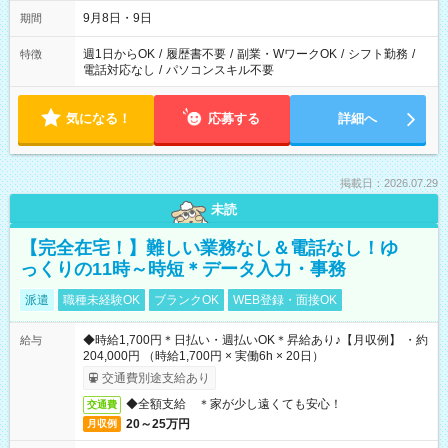
時間は変更となる可能性があります
9月8日・9日
期間
週1日からOK
/
履歴書不要
/
副業・WワークOK
/
シフト勤務
/
特徴
電話対応なし
/
パソコンスキル不要
気になる！
応募する
詳細へ
掲載日：2026.07.29
未読
【完全在宅！】難しい業務なし＆電話なし！ゆ
っくりの11時～時短＊データ入力・事務
派遣
職種未経験OK
ブランクOK
WEB登録・面接OK
◆時給1,700円＊日払い・週払いOK＊昇給あり♪【月収例】 ・約
給与
204,000円 （時給1,700円 × 実働6h × 20日）
交通費別途支給あり
◆全額支給 ＊家が少し遠くても安心！
交通費
20～25万円
月収例