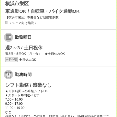
横浜市栄区
車通勤OK / 自転車・バイク通勤OK
【横浜市栄区】本郷台など勤務地多数！
＜シニア向け施設＞
勤務曜日
週2～3 / 土日祝休
週2日～5日OK（月～金） ★土日休みOK
土日休みOK
休日休暇
勤務時間
シフト勤務 / 残業なし
★1日6時間～の時短シフトOK
★スタート時間選べます！
7:00～16:00
9:00～17:00
11:00～19:00
など
残業なし！※Wワークの場合、他のお仕事と合わせ週40時間超の就業はご