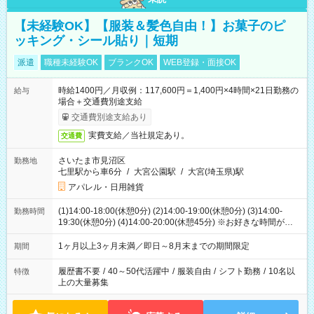
【未経験OK】【服装＆髪色自由！】お菓子のピ
ッキング・シール貼り｜短期
派遣
職種未経験OK
ブランクOK
WEB登録・面接OK
時給1400円／月収例：117,600円＝1,400円×4時間×21日勤務の
給与
場合＋交通費別途支給
交通費別途支給あり
実費支給／当社規定あり。
交通費
さいたま市見沼区
勤務地
七里駅から車6分
/
大宮公園駅
/
大宮(埼玉県)駅
アパレル・日用雑貨
(1)14:00-18:00(休憩0分) (2)14:00-19:00(休憩0分) (3)14:00-
勤務時間
19:30(休憩0分) (4)14:00-20:00(休憩45分) ※お好きな時間が選べ
ます
1ヶ月以上3ヶ月未満／即日～8月末までの期間限定
期間
履歴書不要
/
40～50代活躍中
/
服装自由
/
シフト勤務
/
10名以
特徴
上の大量募集