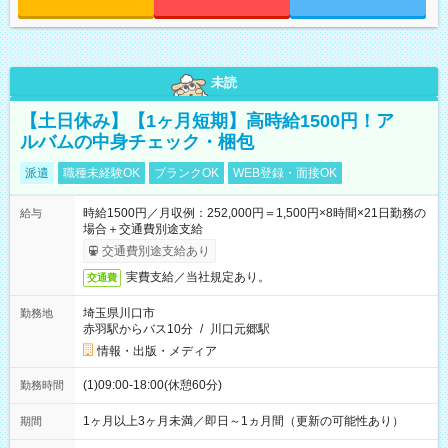
未読
【土日休み】【1ヶ月短期】高時給1500円！ア
ルバムの中身チェック・梱包
派遣
職種未経験OK
ブランクOK
WEB登録・面接OK
時給1500円／月収例：252,000円＝1,500円×8時間×21日勤務の
給与
場合＋交通費別途支給
交通費別途支給あり
実費支給／当社規定あり。
交通費
埼玉県川口市
勤務地
赤羽駅からバス10分
/
川口元郷駅
情報・出版・メディア
(1)09:00-18:00(休憩60分)
勤務時間
1ヶ月以上3ヶ月未満／即日～1ヵ月間（更新の可能性あり）
期間