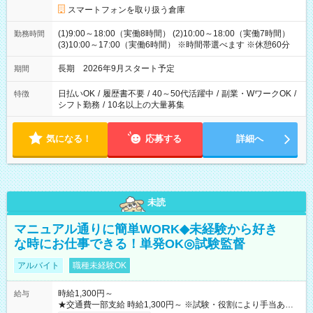
スマートフォンを取り扱う倉庫
(1)9:00～18:00（実働8時間） (2)10:00～18:00（実働7時間）
勤務時間
(3)10:00～17:00（実働6時間） ※時間帯選べます ※休憩60分
長期 2026年9月スタート予定
期間
日払いOK
/
履歴書不要
/
40～50代活躍中
/
副業・WワークOK
/
特徴
シフト勤務
/
10名以上の大量募集
気になる！
応募する
詳細へ
未読
マニュアル通りに簡単WORK◆未経験から好き
な時にお仕事できる！単発OK◎試験監督
アルバイト
職種未経験OK
時給1,300円～
給与
★交通費一部支給 時給1,300円～ ※試験・役割により手当あり