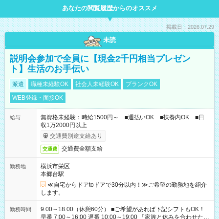
あなたの閲覧履歴からのオススメ
掲載日：2026.07.29
未読
説明会参加で全員に【現金2千円相当プレゼン
ト】生活のお手伝い
派遣
職種未経験OK
社会人未経験OK
ブランクOK
WEB登録・面接OK
無資格未経験：時給1500円～ ■週払いOK ■扶養内OK ■日
給与
収1万2000円以上
交通費別途支給あり
交通費全額支給
交通費
横浜市栄区
勤務地
本郷台駅
≪自宅からドアtoドアで30分以内！≫ご希望の勤務地を紹介
します。
9:00～18:00（休憩60分） ■ご希望があれば下記シフトもOK！
勤務時間
早番 7:00～16:00 遅番 10:00～19:00 「家族と休みを合わせた