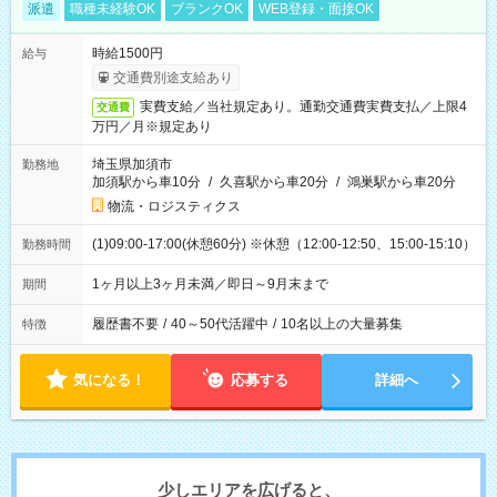
派遣
職種未経験OK
ブランクOK
WEB登録・面接OK
時給1500円
給与
交通費別途支給あり
実費支給／当社規定あり。通勤交通費実費支払／上限4
交通費
万円／月※規定あり
埼玉県加須市
勤務地
加須駅から車10分
/
久喜駅から車20分
/
鴻巣駅から車20分
物流・ロジスティクス
(1)09:00-17:00(休憩60分) ※休憩（12:00-12:50、15:00-15:10）
勤務時間
1ヶ月以上3ヶ月未満／即日～9月末まで
期間
履歴書不要
/
40～50代活躍中
/
10名以上の大量募集
特徴
気になる！
応募する
詳細へ
少しエリアを広げると、