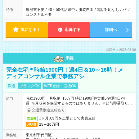
履歴書不要
/
40～50代活躍中
/
服装自由
/
電話対応なし
/
パソ
特徴
コンスキル不要
気になる！
応募する
詳細へ
掲載日：2026.08.06
未読
完全在宅＊時給1900円！週4日＆10～16時！メ
ディアコンサル企業で事務アシ
派遣
ブランクOK
WEB登録・面接OK
時給1900円 月収例 15万円 時給1900円×実働5h×週4日×4
給与
週 ※月収例を保証するものではありません。※給与即受取りサ
ービス利用可（利用条件有）
交通費別途支給あり
1ヶ月3万円を上限として実費支給
交通費
15～20万円
月収例
東京都千代田区
勤務地