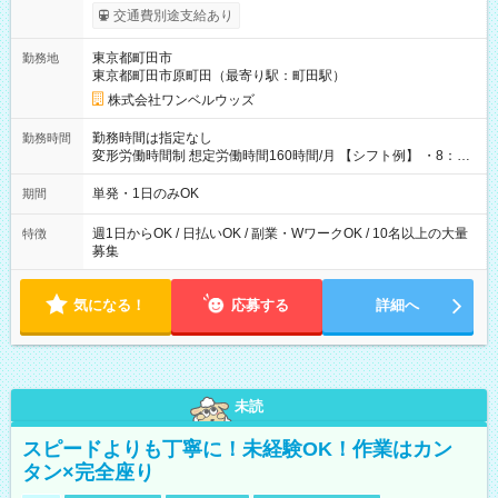
いOK！（規定あり） ┗働いたその日に現金GET♪ お仕事後はコ
交通費別途支給あり
ンビニATMから 日払い分を引き落とせます！ 【試用期間】試
用期間なし
東京都町田市
勤務地
東京都町田市原町田（最寄り駅：町田駅）
株式会社ワンベルウッズ
勤務時間は指定なし
勤務時間
変形労働時間制 想定労働時間160時間/月 【シフト例】 ・8：00
～21：00
単発・1日のみOK
期間
週1日からOK / 日払いOK / 副業・WワークOK / 10名以上の大量
特徴
募集
気になる！
応募する
詳細へ
未読
スピードよりも丁寧に！未経験OK！作業はカン
タン×完全座り