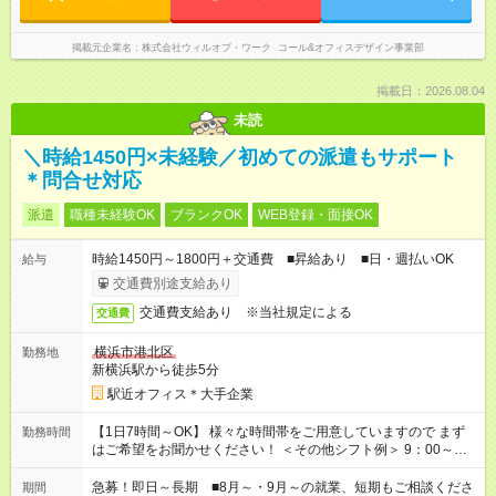
掲載元企業名
株式会社ウィルオブ・ワーク コール&オフィスデザイン事業部
掲載日：2026.08.04
未読
＼時給1450円×未経験／初めての派遣もサポート
＊問合せ対応
派遣
職種未経験OK
ブランクOK
WEB登録・面接OK
時給1450円～1800円＋交通費 ■昇給あり ■日・週払いOK
給与
交通費別途支給あり
交通費支給あり ※当社規定による
交通費
横浜市港北区
勤務地
新横浜駅から徒歩5分
駅近オフィス＊大手企業
【1日7時間～OK】 様々な時間帯をご用意していますので まず
勤務時間
はご希望をお聞かせください！ ＜その他シフト例＞ 9：00～
17：00 11：00～20：00 などなど！その他のお時間もOKです！
急募！即日～長期 ■8月～・9月～の就業、短期もご相談くださ
期間