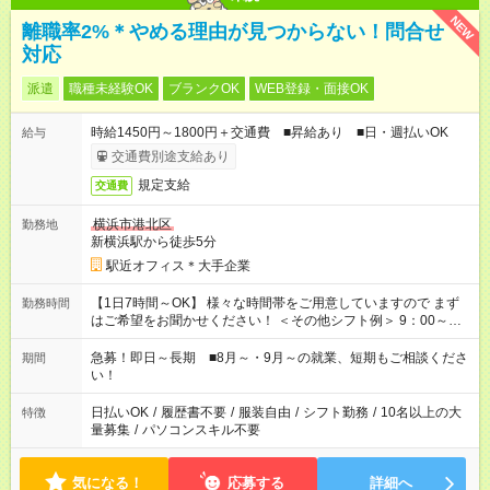
NEW
離職率2%＊やめる理由が見つからない！問合せ
対応
派遣
職種未経験OK
ブランクOK
WEB登録・面接OK
時給1450円～1800円＋交通費 ■昇給あり ■日・週払いOK
給与
交通費別途支給あり
規定支給
交通費
横浜市港北区
勤務地
新横浜駅から徒歩5分
駅近オフィス＊大手企業
【1日7時間～OK】 様々な時間帯をご用意していますので まず
勤務時間
はご希望をお聞かせください！ ＜その他シフト例＞ 9：00～
17：00 11：00～20：00 などなど！その他のお時間もOKです！
急募！即日～長期 ■8月～・9月～の就業、短期もご相談くださ
期間
い！
日払いOK
/
履歴書不要
/
服装自由
/
シフト勤務
/
10名以上の大
特徴
量募集
/
パソコンスキル不要
気になる！
応募する
詳細へ