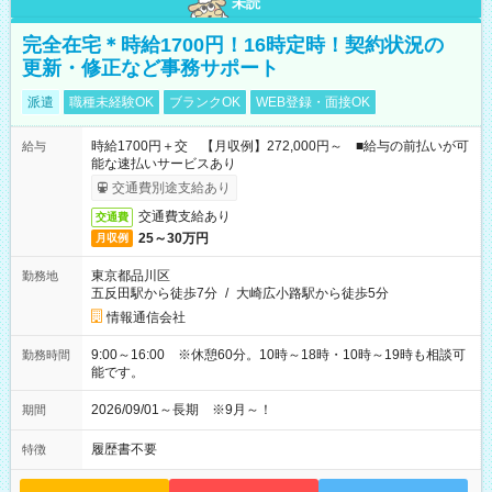
未読
完全在宅＊時給1700円！16時定時！契約状況の
更新・修正など事務サポート
派遣
職種未経験OK
ブランクOK
WEB登録・面接OK
時給1700円＋交 【月収例】272,000円～ ■給与の前払いが可
給与
能な速払いサービスあり
交通費別途支給あり
交通費支給あり
交通費
25～30万円
月収例
東京都品川区
勤務地
五反田駅から徒歩7分
/
大崎広小路駅から徒歩5分
情報通信会社
9:00～16:00 ※休憩60分。10時～18時・10時～19時も相談可
勤務時間
能です。
2026/09/01～長期 ※9月～！
期間
履歴書不要
特徴