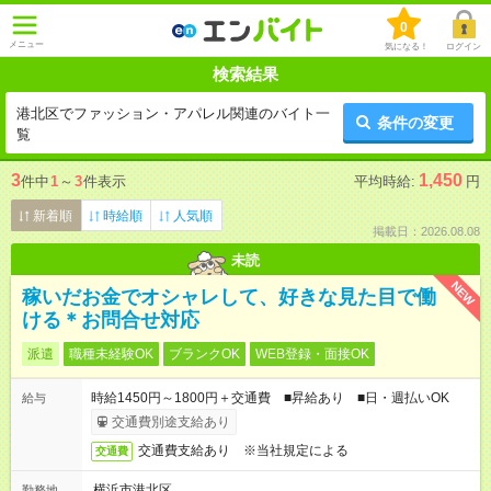
0
メニュー
気になる！
ログイン
検索結果
港北区でファッション・アパレル関連のバイト一
条件の変更
覧
3
1,450
件中
1
～
3
件表示
平均時給:
円
新着順
時給順
人気順
掲載日：2026.08.08
未読
NEW
稼いだお金でオシャレして、好きな見た目で働
ける＊お問合せ対応
派遣
職種未経験OK
ブランクOK
WEB登録・面接OK
時給1450円～1800円＋交通費 ■昇給あり ■日・週払いOK
給与
交通費別途支給あり
交通費支給あり ※当社規定による
交通費
横浜市港北区
勤務地