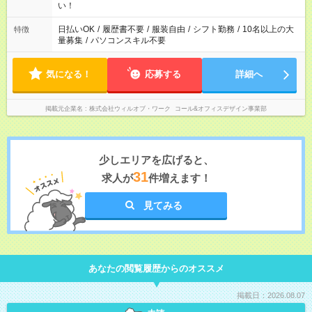
い！
日払いOK
/
履歴書不要
/
服装自由
/
シフト勤務
/
10名以上の大
特徴
量募集
/
パソコンスキル不要
気になる！
応募する
詳細へ
掲載元企業名
株式会社ウィルオブ・ワーク コール&オフィスデザイン事業部
少しエリアを広げると、
31
求人が
件増えます！
見てみる
あなたの閲覧履歴からのオススメ
掲載日：2026.08.07