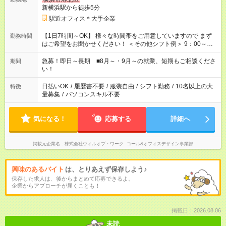
新横浜駅から徒歩5分
駅近オフィス＊大手企業
【1日7時間～OK】 様々な時間帯をご用意していますので まず
勤務時間
はご希望をお聞かせください！ ＜その他シフト例＞ 9：00～
17：00 11：00～20：00 などなど！その他のお時間もOKです！
急募！即日～長期 ■8月～・9月～の就業、短期もご相談くださ
期間
い！
日払いOK
/
履歴書不要
/
服装自由
/
シフト勤務
/
10名以上の大
特徴
量募集
/
パソコンスキル不要
気になる！
応募する
詳細へ
掲載元企業名
株式会社ウィルオブ・ワーク コール&オフィスデザイン事業部
興味のあるバイト
は、とりあえず保存しよう♪
保存した求人は、後からまとめて応募できるよ。
企業からアプローチが届くことも！
掲載日：2026.08.06
未読