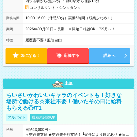
四ツ谷駅から徒歩2分
/
麹町駅から徒歩13分
コンサルタント・シンクタンク
10:00-16:00（休憩60分）実働5時間（残業少なめ！）
勤務時間
2026年09月01日～長期 ※開始日相談OK ※9月～！
期間
履歴書不要
/
服装自由
特徴
気になる！
応募する
詳細へ
未読
ちいさいかわいいキャラのイベントも！好きな
場所で働ける☆来社不要！働いたその日に給料
もらえる◎/T1
アルバイト
職種未経験OK
日給13,000円～
給与
＋交通費支給 ★交通費全額支給！ ┗案件により規定あり ★日払