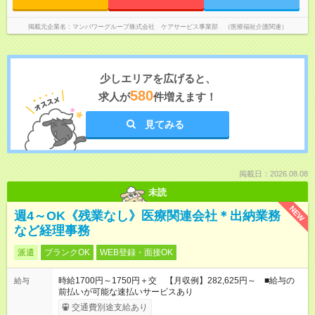
掲載元企業名
マンパワーグループ株式会社 ケアサービス事業部 （医療福祉介護関連）
少しエリアを広げると、
580
求人が
件増えます！
見てみる
掲載日：2026.08.08
未読
NEW
週4～OK《残業なし》医療関連会社＊出納業務
など経理事務
派遣
ブランクOK
WEB登録・面接OK
時給1700円～1750円＋交 【月収例】282,625円～ ■給与の
給与
前払いが可能な速払いサービスあり
交通費別途支給あり