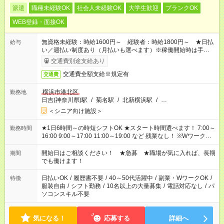
派遣
職種未経験OK
社会人未経験OK
大学生歓迎
ブランクOK
WEB登録・面接OK
無資格未経験：時給1600円～ 経験者：時給1800円～ ★日払
給与
い／週払い制度あり（月払いも選べます）※稼働開始時は手続き
完了次第のお支払いとなります。
交通費別途支給あり
交通費全額支給※規定有
交通費
横浜市港北区
勤務地
日吉(神奈川県)駅
/
菊名駅
/
北新横浜駅
/
…
＜シニア向け施設＞
★1日6時間～の時短シフトOK ★スタート時間選べます！ 7:00～
勤務時間
16:00 9:00～17:00 11:00～19:00 など 残業なし！ ※Wワークの
場合、他のお仕事と合わせ週40時間超の就業はご案内できませ
ん ※法令に基づき、週20時間以上勤務は社会保険への加入対象
開始日はご相談ください！ ★急募 ★職場が気に入れば、長期
期間
となります ※労働者派遣法（日雇い派遣の原則禁止）により、
でも働けます！
短時間・短期間の就業はご案内が難しい場合があります
日払いOK
/
履歴書不要
/
40～50代活躍中
/
副業・WワークOK
/
特徴
服装自由
/
シフト勤務
/
10名以上の大量募集
/
電話対応なし
/
パ
ソコンスキル不要
気になる！
応募する
詳細へ