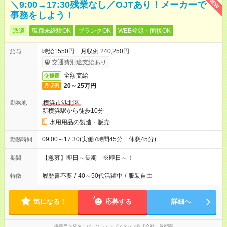
NEW
＼9:00→17:30残業なし／OJTあり！メーカーで
事務をしよう！
派遣
職種未経験OK
ブランクOK
WEB登録・面接OK
時給1550円 月収例 240,250円
給与
交通費別途支給あり
全額支給
交通費
20～25万円
月収例
横浜市港北区
勤務地
新横浜駅から徒歩10分
水用用品の製造・販売
09:00～17:30(実働7時間45分 休憩45分)
勤務時間
【急募】即日～長期 ※即日～！
期間
履歴書不要
/
40～50代活躍中
/
服装自由
特徴
気になる！
応募する
詳細へ
掲載元企業名
パーソルテンプスタッフ株式会社 首都圏