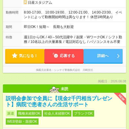
日産スタジアム
8:00-17:00、 10:00-19:00、 12:00-21:00、 14:00-23:00、 イベ
勤務時間
ントによって勤務開始時間は異なります！ 休憩1時間あり
即日OK！短期～ 長期も大歓迎
期間
週1日からOK
/
40～50代活躍中
/
副業・WワークOK
/
シフト勤
特徴
務
/
10名以上の大量募集
/
電話対応なし
/
パソコンスキル不要
気になる！
応募する
詳細へ
掲載元企業名
シンテイ警備株式会社 川崎支社
掲載日：2026.08.08
未読
NEW
説明会参加で全員に【現金2千円相当プレゼン
ト】病院で患者さんの生活サポート
派遣
職種未経験OK
社会人未経験OK
ブランクOK
WEB登録・面接OK