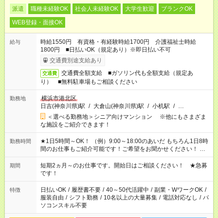
派遣
職種未経験OK
社会人未経験OK
大学生歓迎
ブランクOK
WEB登録・面接OK
時給1550円 有資格・有経験時給1700円 介護福祉士時給
給与
1800円 ■日払いOK（規定あり）※即日払い不可
交通費別途支給あり
交通費全額支給 ■ガソリン代も全額支給（規定あ
交通費
り） ■無料駐車場もご相談ください
横浜市港北区
勤務地
日吉(神奈川県)駅
/
大倉山(神奈川県)駅
/
小机駅
/
…
＜選べる勤務地＞シニア向けマンション ※他にもさまざま
な施設をご紹介できます！
★1日5時間～OK！ （例）9:00～18:00のあいだ もちろん1日8時
勤務時間
間のお仕事もご紹介可能です！ご希望をお聞かせください！ ★
家庭の都合でお休みが必要な場合も遠慮なくご相談ください。
※週最低15時間以上の勤務が必要です
短期2ヵ月～のお仕事です。開始日はご相談ください！ ★急募
期間
です！
日払いOK
/
履歴書不要
/
40～50代活躍中
/
副業・WワークOK
/
特徴
服装自由
/
シフト勤務
/
10名以上の大量募集
/
電話対応なし
/
パ
ソコンスキル不要