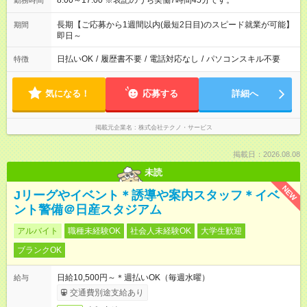
8:00～17:00 ※表記のうち実働7時間45分です。
勤務時間
長期【ご応募から1週間以内(最短2日目)のスピード就業が可能】
期間
即日～
日払いOK
/
履歴書不要
/
電話対応なし
/
パソコンスキル不要
特徴
気になる！
応募する
詳細へ
掲載元企業名
株式会社テクノ・サービス
掲載日：2026.08.08
未読
NEW
Jリーグやイベント＊誘導や案内スタッフ＊イベ
ント警備＠日産スタジアム
アルバイト
職種未経験OK
社会人未経験OK
大学生歓迎
ブランクOK
日給10,500円～＊週払いOK（毎週水曜）
給与
交通費別途支給あり