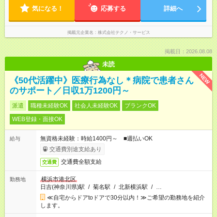
気になる！
応募する
詳細へ
掲載元企業名
株式会社テクノ・サービス
掲載日：2026.08.08
未読
NEW
《50代活躍中》医療行為なし＊病院で患者さん
のサポート／日収1万1200円～
派遣
職種未経験OK
社会人未経験OK
ブランクOK
WEB登録・面接OK
無資格未経験：時給1400円～ ■週払いOK
給与
交通費別途支給あり
交通費全額支給
交通費
横浜市港北区
勤務地
日吉(神奈川県)駅
/
菊名駅
/
北新横浜駅
/
…
≪自宅からドアtoドアで30分以内！≫ご希望の勤務地を紹介
します。