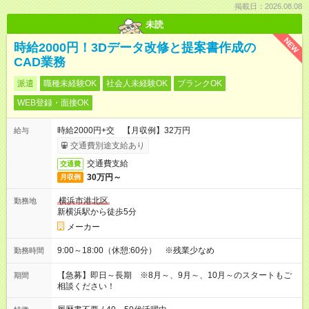
掲載日：2026.08.08
未読
NEW
時給2000円！3Dデータ改修と提案書作成の
CAD業務
派遣
職種未経験OK
社会人未経験OK
ブランクOK
WEB登録・面接OK
時給2000円+交 【月収例】32万円
給与
交通費別途支給あり
交通費支給
交通費
30万円～
月収例
横浜市港北区
勤務地
新横浜駅から徒歩5分
メーカー
9:00～18:00（休憩:60分） ※残業少なめ
勤務時間
【急募】即日～長期 ※8月～、9月～、10月～のスタートもご
期間
相談ください！