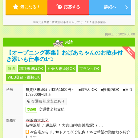
気になる！
応募する
詳細へ
掲載元企業名
株式会社ネオキャリア ナイス！介護事業部
掲載日：2026.08.08
未読
NEW
【オープニング募集】おばあちゃんのお散歩付
き添いも仕事の1つ
派遣
職種未経験OK
社会人未経験OK
ブランクOK
WEB登録・面接OK
無資格未経験：時給1500円～ ■週払いOK ■扶養内OK ■日収
給与
1万2000円以上
交通費別途支給あり
交通費全額支給
交通費
横浜市港北区
勤務地
新横浜駅
/
綱島駅
/
大倉山(神奈川県)駅
/
…
≪自宅からドアtoドアで30分以内！≫ご希望の勤務地を紹介
します。