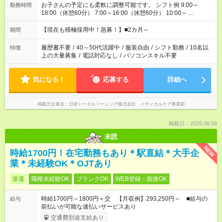
お子さんの予定にも柔軟に調整可能です。 シフト例 9:00～
勤務時間
18:00（休憩60分） 7:00～16:00（休憩60分） 10:00～
19:00（休憩60分） ※Wワーク希望の方へ 今ご覧のお仕事で希
望する勤務時間と、もう1つのお仕事の勤務時間の合計が 週40
【現在も積極採用中！急募！】■2カ月～
期間
時間を超えなければOKです。
履歴書不要
/
40～50代活躍中
/
服装自由
/
シフト勤務
/
10名以
特徴
上の大量募集
/
電話対応なし
/
パソコンスキル不要
気になる！
応募する
詳細へ
掲載元企業名
日研トータルソーシング株式会社 メディカルケア事業部
掲載日：2026.08.08
未読
NEW
時給1700円！在宅勤務もあり＊駅直結＊大手企
業＊未経験OK＊OJTあり
派遣
職種未経験OK
ブランクOK
WEB登録・面接OK
時給1700円～1800円＋交 【月収例】293,250円～ ■給与の
給与
前払いが可能な速払いサービスあり
交通費別途支給あり