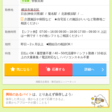
全額支給
交通費
横浜市港北区
勤務地
日吉(神奈川県)駅
/
菊名駅
/
北新横浜駅
/
…
介護施設や病院など ★自宅近くの施設がいいなど勤務地ご
相談ください
【シフト例】 07:00～16:00 09:00～18:00 17:00～09:00 ※ 上記
勤務時間
は一例です！その他シフトもご相談ください！
即日～2ヶ月以上 ■開始日の相談OK！
期間
日払いOK
/
履歴書不要
/
40～50代活躍中
/
シフト勤務
/
10名以
特徴
上の大量募集
/
電話対応なし
/
パソコンスキル不要
気になる！
応募する
詳細へ
掲載元企業名
株式会社ニッソーネット
興味のあるバイト
は、とりあえず保存しよう♪
保存した求人は、後からまとめて応募できるよ。
企業からアプローチが届くことも！