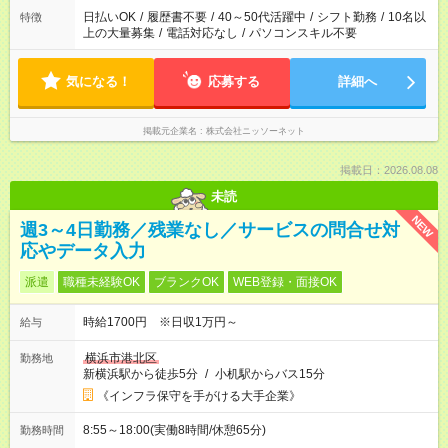
日払いOK
/
履歴書不要
/
40～50代活躍中
/
シフト勤務
/
10名以
特徴
上の大量募集
/
電話対応なし
/
パソコンスキル不要
気になる！
応募する
詳細へ
掲載元企業名
株式会社ニッソーネット
掲載日：2026.08.08
未読
NEW
週3～4日勤務／残業なし／サービスの問合せ対
応やデータ入力
派遣
職種未経験OK
ブランクOK
WEB登録・面接OK
時給1700円 ※日収1万円～
給与
横浜市港北区
勤務地
新横浜駅から徒歩5分
/
小机駅からバス15分
《インフラ保守を手がける大手企業》
8:55～18:00(実働8時間/休憩65分)
勤務時間