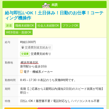
未読
給与即払いOK！土日休み！日勤のお仕事！コーテ
ィング機操作
派遣
職種未経験OK
社会人未経験OK
ブランクOK
WEB登録・面接OK
時給1300円
給与
交通費別途支給あり
交通費支給有り
交通費
横浜市港北区
勤務地
新羽駅から徒歩10分
電子・機械系メーカー
8:45～17:30 ※表記のうち実働8時間です。
勤務時間
長期【ご応募から1週間以内(最短2日目)のスピード就業が可能】
期間
即日～
日払いOK
/
履歴書不要
/
電話対応なし
/
パソコンスキル不要
特徴