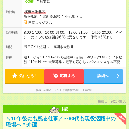
全額支給
交通費
横浜市港北区
勤務地
新横浜駅
/
北新横浜駅
/
小机駅
/
…
日産スタジアム
8:00-17:00、 10:00-19:00、 12:00-21:00、 14:00-23:00、 イベ
勤務時間
ントによって勤務開始時間は異なります！ 休憩1時間あり
即日OK！短期～ 長期も大歓迎
期間
週1日からOK
/
40～50代活躍中
/
副業・WワークOK
/
シフト勤
特徴
務
/
10名以上の大量募集
/
電話対応なし
/
パソコンスキル不要
気になる！
応募する
詳細へ
掲載元企業名
シンテイ警備株式会社 川崎支社
掲載日：2026.08.08
未読
NEW
＼10年後にも残る仕事／～60代も現役活躍中の
職場へ＊介護