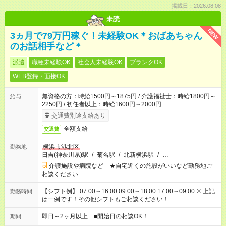
掲載日：2026.08.08
未読
NEW
3ヵ月で79万円稼ぐ！未経験OK＊おばあちゃん
のお話相手など＊
派遣
職種未経験OK
社会人未経験OK
ブランクOK
WEB登録・面接OK
無資格の方：時給1500円～1875円 / 介護福祉士：時給1800円～
給与
2250円 / 初任者以上：時給1600円～2000円
交通費別途支給あり
全額支給
交通費
横浜市港北区
勤務地
日吉(神奈川県)駅
/
菊名駅
/
北新横浜駅
/
…
介護施設や病院など ★自宅近くの施設がいいなど勤務地ご
相談ください
【シフト例】 07:00～16:00 09:00～18:00 17:00～09:00 ※ 上記
勤務時間
は一例です！その他シフトもご相談ください！
即日～2ヶ月以上 ■開始日の相談OK！
期間