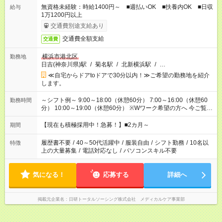
無資格未経験：時給1400円～ ■週払いOK ■扶養内OK ■日収
給与
1万1200円以上
交通費別途支給あり
交通費全額支給
交通費
横浜市港北区
勤務地
日吉(神奈川県)駅
/
菊名駅
/
北新横浜駅
/
…
≪自宅からドアtoドアで30分以内！≫ご希望の勤務地を紹介
します。
～シフト例～ 9:00～18:00（休憩60分） 7:00～16:00（休憩60
勤務時間
分） 10:00～19:00（休憩60分） ※Wワーク希望の方へ 今ご覧の
お仕事で希望する勤務時間と、もう1つのお仕事の勤務時間の合
計が 週40時間を超えなければOKです。
【現在も積極採用中！急募！】■2カ月～
期間
履歴書不要
/
40～50代活躍中
/
服装自由
/
シフト勤務
/
10名以
特徴
上の大量募集
/
電話対応なし
/
パソコンスキル不要
気になる！
応募する
詳細へ
掲載元企業名
日研トータルソーシング株式会社 メディカルケア事業部