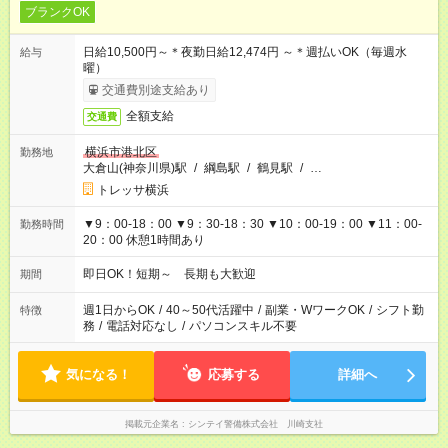
ブランクOK
日給10,500円～＊夜勤日給12,474円 ～＊週払いOK（毎週水
給与
曜）
交通費別途支給あり
全額支給
交通費
横浜市港北区
勤務地
大倉山(神奈川県)駅
/
綱島駅
/
鶴見駅
/
…
トレッサ横浜
▼9：00-18：00 ▼9：30-18：30 ▼10：00-19：00 ▼11：00-
勤務時間
20：00 休憩1時間あり
即日OK！短期～ 長期も大歓迎
期間
週1日からOK
/
40～50代活躍中
/
副業・WワークOK
/
シフト勤
特徴
務
/
電話対応なし
/
パソコンスキル不要
気になる！
応募する
詳細へ
掲載元企業名
シンテイ警備株式会社 川崎支社