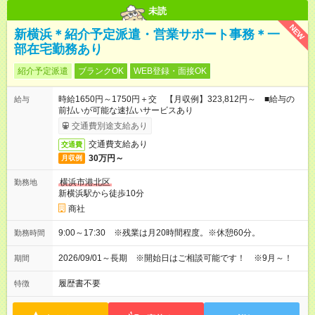
未読
NEW
新横浜＊紹介予定派遣・営業サポート事務＊一
部在宅勤務あり
紹介予定派遣
ブランクOK
WEB登録・面接OK
時給1650円～1750円＋交 【月収例】323,812円～ ■給与の
給与
前払いが可能な速払いサービスあり
交通費別途支給あり
交通費支給あり
交通費
30万円～
月収例
横浜市港北区
勤務地
新横浜駅から徒歩10分
商社
9:00～17:30 ※残業は月20時間程度。※休憩60分。
勤務時間
2026/09/01～長期 ※開始日はご相談可能です！ ※9月～！
期間
履歴書不要
特徴