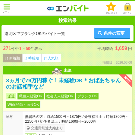
0
メニュー
気になる！
ログイン
検索結果
条件の変更
港北区でブランクOKのバイト一覧
271
1,659
件中
1
～
50
件表示
平均時給:
円
新着順
時給順
人気順
掲載日：2026.08.08
未読
NEW
3ヵ月で79万円稼ぐ！未経験OK＊おばあちゃん
のお話相手など
派遣
職種未経験OK
社会人未経験OK
ブランクOK
WEB登録・面接OK
無資格の方：時給1500円～1875円 / 介護福祉士：時給1800円～
給与
2250円 / 初任者以上：時給1600円～2000円
交通費別途支給あり