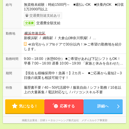
無資格未経験：時給1500円～ ■週払いOK ■扶養内OK ■日収
給与
1万2000円以上
交通費別途支給あり
交通費全額支給
交通費
横浜市港北区
勤務地
新横浜駅
/
綱島駅
/
大倉山(神奈川県)駅
/
…
≪自宅からドアtoドアで30分以内！≫ご希望の勤務地を紹介
します。
9:00～18:00（休憩60分） ■ご希望があれば下記シフトもOK！
勤務時間
早番 7:00～16:00 遅番 10:00～19:00 「家族と休みを合わせた
い」 「余裕を持って夕飯の準備がしたい」 「できれば残業はし
たくない」 など、ご希望を教えてくださいね。 ※Wワーク希望
【現在も積極採用中！急募！】2カ月～ ■ご応募から最短2～3
期間
の方へ 今ご覧のお仕事で希望する勤務時間と、もう1つのお仕事
日後の就業も相談可能です！
の勤務時間。 合計で週40時間を超える場合は応募できません。
履歴書不要
/
40～50代活躍中
/
服装自由
/
シフト勤務
/
10名以
特徴
上の大量募集
/
電話対応なし
/
パソコンスキル不要
気になる！
応募する
詳細へ
掲載元企業名
日研トータルソーシング株式会社 メディカルケア事業部