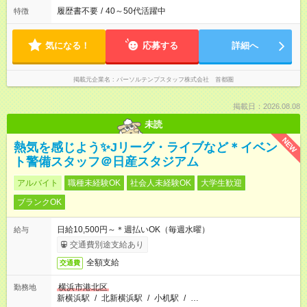
履歴書不要
/
40～50代活躍中
特徴
気になる！
応募する
詳細へ
掲載元企業名
パーソルテンプスタッフ株式会社 首都圏
掲載日：2026.08.08
未読
NEW
熱気を感じよう✨Jリーグ・ライブなど＊イベン
ト警備スタッフ＠日産スタジアム
アルバイト
職種未経験OK
社会人未経験OK
大学生歓迎
ブランクOK
日給10,500円～＊週払いOK（毎週水曜）
給与
交通費別途支給あり
全額支給
交通費
横浜市港北区
勤務地
新横浜駅
/
北新横浜駅
/
小机駅
/
…