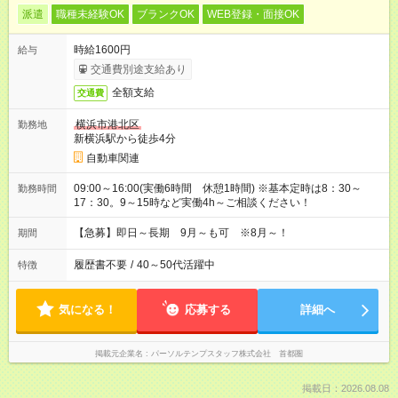
派遣
職種未経験OK
ブランクOK
WEB登録・面接OK
時給1600円
給与
交通費別途支給あり
全額支給
交通費
横浜市港北区
勤務地
新横浜駅から徒歩4分
自動車関連
09:00～16:00(実働6時間 休憩1時間) ※基本定時は8：30～
勤務時間
17：30。9～15時など実働4h～ご相談ください！
【急募】即日～長期 9月～も可 ※8月～！
期間
履歴書不要
/
40～50代活躍中
特徴
気になる！
応募する
詳細へ
掲載元企業名
パーソルテンプスタッフ株式会社 首都圏
掲載日：2026.08.08