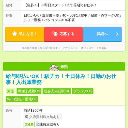
【急募！】※即日スタートOKで長期のお仕事！
期間
日払いOK
/
履歴書不要
/
40～50代活躍中
/
副業・WワークOK
/
特徴
シフト勤務
/
パソコンスキル不要
気になる！
応募する
詳細へ
掲載元企業名
株式会社綜合キャリアオプション オフィスワーク事業部
未読
給与即払いOK！駅チカ！土日休み！日勤のお仕
事！入出庫業務
派遣
職種未経験OK
社会人未経験OK
ブランクOK
WEB登録・面接OK
時給1300円
給与
交通費別途支給あり
交通費支給有り
交通費