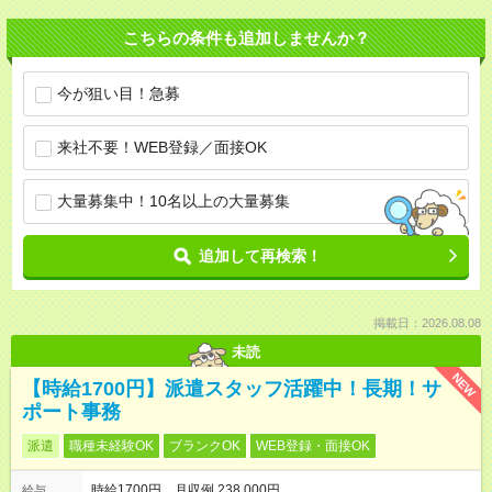
こちらの条件も追加しませんか？
今が狙い目！急募
来社不要！WEB登録／面接OK
大量募集中！10名以上の大量募集
追加して再検索！
掲載日：2026.08.08
未読
NEW
【時給1700円】派遣スタッフ活躍中！長期！サ
ポート事務
派遣
職種未経験OK
ブランクOK
WEB登録・面接OK
時給1700円 月収例 238,000円
給与