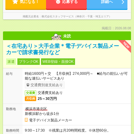
気になる！
応募する
詳細へ
掲載元企業名
株式会社スタッフサービス（神奈川・千葉・埼玉エリア）
掲載日：2026.08.08
未読
NEW
＜在宅あり＞大手企業＊電子デバイス製品メー
カーで請求書発行など
派遣
ブランクOK
WEB登録・面接OK
時給1600円＋交 【月収例】274,000円～ ■給与の前払いが可
給与
能な速払いサービスあり
交通費別途支給あり
交通費支給あり
交通費
25～30万円
月収例
横浜市港北区
勤務地
新横浜駅から徒歩1分
電子デバイス製品メーカー
9:00～17:30 ※残業は月20時間程度。※休憩60分。
勤務時間