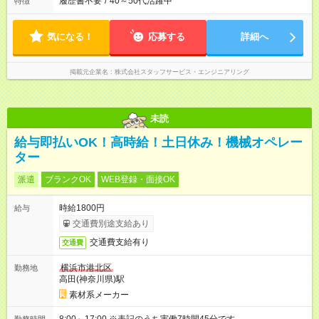
履歴書不要
/
40～50代活躍中
特徴
気になる！
応募する
詳細へ
掲載元企業名
株式会社スタッフサービス・エンジニアリング
未読
給与即払いOK！高時給！土日休み！機械オペレー
ター
派遣
ブランクOK
WEB登録・面接OK
時給1800円
給与
交通費別途支給あり
交通費支給有り
交通費
横浜市港北区
勤務地
高田(神奈川県)駅
素材系メーカー