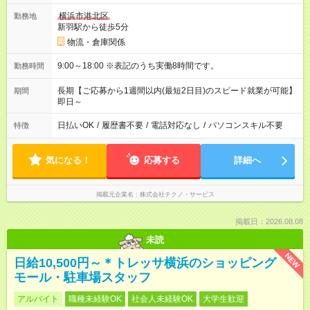
横浜市港北区
勤務地
新羽駅から徒歩5分
物流・倉庫関係
9:00～18:00 ※表記のうち実働8時間です。
勤務時間
長期【ご応募から1週間以内(最短2日目)のスピード就業が可能】
期間
即日～
日払いOK
/
履歴書不要
/
電話対応なし
/
パソコンスキル不要
特徴
気になる！
応募する
詳細へ
掲載元企業名
株式会社テクノ・サービス
掲載日：2026.08.08
未読
NEW
日給10,500円～＊トレッサ横浜のショッピング
モール・駐車場スタッフ
アルバイト
職種未経験OK
社会人未経験OK
大学生歓迎