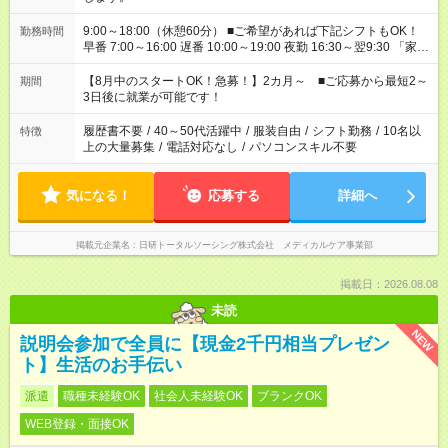
9:00～18:00（休憩60分） ■ご希望があれば下記シフトもOK！
勤務時間
早番 7:00～16:00 遅番 10:00～19:00 夜勤 16:30～翌9:30 「家族
と休みを合わせたい」 「余裕を持って夕飯の準備がしたい」
「できれば残業はしたくない」 など、ご希望を教えてください
【8月中のスタートOK！急募！】2カ月～ ■ご応募から最短2～
期間
ね。 ※Wワーク希望の方へ 今ご覧のお仕事で希望する勤務時間
3日後に就業が可能です！
と、もう1つのお仕事の勤務時間。 合計で週40時間を超える場
合は応募できません。
履歴書不要
/
40～50代活躍中
/
服装自由
/
シフト勤務
/
10名以
特徴
上の大量募集
/
電話対応なし
/
パソコンスキル不要
気になる！
応募する
詳細へ
掲載元企業名
日研トータルソーシング株式会社 メディカルケア事業部
掲載日：2026.08.08
未読
NEW
説明会参加で全員に【現金2千円相当プレゼン
ト】生活のお手伝い
派遣
職種未経験OK
社会人未経験OK
ブランクOK
WEB登録・面接OK