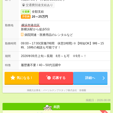
交通費別途支給あり
全額支給
交通費
20～25万円
月収例
横浜市港北区
勤務地
新横浜駅から徒歩5分
病院関連・医療用品のレンタルなど
09:00～17:00(実働7時間 休憩1時間) ※【時短OK】9時～15
勤務時間
時、16時の相談も可能です！
2026年09月上旬～長期 8月～も可 ※9月～！
期間
履歴書不要
/
40～50代活躍中
特徴
気になる！
応募する
詳細へ
掲載元企業名
パーソルテンプスタッフ株式会社 首都圏
掲載日：2026.08.08
未読