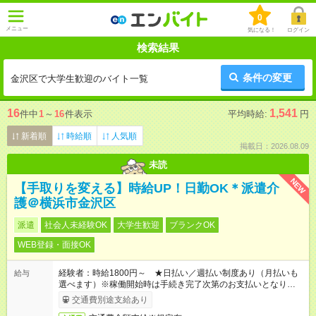
0
メニュー
気になる！
ログイン
検索結果
条件の変更
金沢区で大学生歓迎のバイト一覧
16
1,541
件中
1
～
16
件表示
平均時給:
円
新着順
時給順
人気順
掲載日：2026.08.09
未読
NEW
【手取りを変える】時給UP！日勤OK＊派遣介
護＠横浜市金沢区
派遣
社会人未経験OK
大学生歓迎
ブランクOK
WEB登録・面接OK
経験者：時給1800円～ ★日払い／週払い制度あり（月払いも
給与
選べます）※稼働開始時は手続き完了次第のお支払いとなりま
す。
交通費別途支給あり