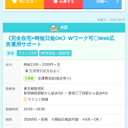
気になる！
応募する
詳細へ
掲載日：2026.08.07
未読
《完全在宅×時短日短OK》Wワーク可〇Web広
告運用サポート
派遣
ブランクOK
WEB登録・面接OK
時給2100～2200円＋交
給与
交通費別途支給あり
交通費支給(規定有り)
交通費
東京都新宿区
勤務地
新宿御苑前駅から徒歩3分
/
新宿三丁目駅から徒歩4分
マスコミ関連
10:00～19:00
勤務時間
2026/9/1～長期 ※開始日相談可能 ※9月～OK！
期間