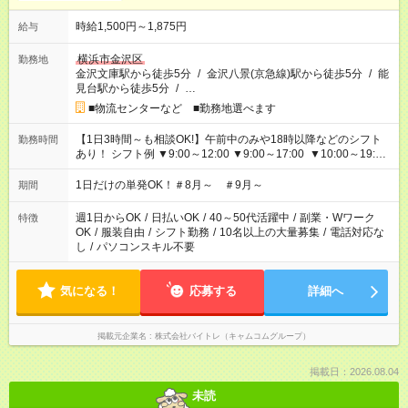
時給1,500円～1,875円
給与
横浜市金沢区
勤務地
金沢文庫駅から徒歩5分
/
金沢八景(京急線)駅から徒歩5分
/
能
見台駅から徒歩5分
/
…
■物流センターなど ■勤務地選べます
【1日3時間～も相談OK!】午前中のみや18時以降などのシフト
勤務時間
あり！ シフト例 ▼9:00～12:00 ▼9:00～17:00 ▼10:00～19:00
▼18:00～21:00
1日だけの単発OK！＃8月～ ＃9月～
期間
週1日からOK
/
日払いOK
/
40～50代活躍中
/
副業・Wワーク
特徴
OK
/
服装自由
/
シフト勤務
/
10名以上の大量募集
/
電話対応な
し
/
パソコンスキル不要
気になる！
応募する
詳細へ
掲載元企業名
株式会社バイトレ（キャムコムグループ）
掲載日：2026.08.04
未読