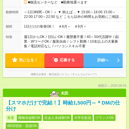
■物流センターなど ■勤務地選べます
＜1日3時間～OK！＞ ▼ 例えば… ▼ 15:00～18:00 15:00～
勤務時間
22:00 17:00～22:00 など こちら以外の時間もお気軽にご相談く
ださい！
1日だけの単発OK！ ＃8月～ ＃9月～
期間
週1日からOK
/
日払いOK
/
履歴書不要
/
40～50代活躍中
/
副
特徴
業・WワークOK
/
服装自由
/
シフト勤務
/
10名以上の大量募
集
/
電話対応なし
/
パソコンスキル不要
気になる！
応募する
詳細へ
掲載元企業名
株式会社バイトレ（キャムコムグループ）
掲載日：2026.08.04
未読
【スマホだけで完結！】時給1,500円～＊DMの仕
分け
派遣
職種未経験OK
社会人未経験OK
大学生歓迎
ブランクOK
WEB登録・面接OK