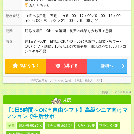
みなとみらい
（選べる日勤・夜勤） ▼8：00～17：00／9：00～18：00
勤務時間
▼20：00～翌5：00／21：00～翌6：00 など
研修後即日～OK ★短期・長期の就業も大歓迎＃急募
期間
週1日からOK
/
日払いOK
/
40～50代活躍中
/
副業・Wワーク
特徴
OK
/
シフト勤務
/
10名以上の大量募集
/
電話対応なし
/
パソコ
ンスキル不要
気になる！
応募する
詳細へ
掲載元企業名
テイケイ株式会社 【東京・神奈川エリア】
掲載日：2026.08.04
未読
【1日5時間～OK＊自由シフト】高級シニア向けマ
ンションで生活サポ
派遣
職種未経験OK
社会人未経験OK
大学生歓迎
ブランクOK