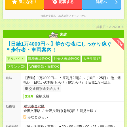
気になる！
応募する
詳細へ
掲載元企業名
株式会社ファインドオン
掲載日：2026.08.06
未読
NEW
【日給1万4000円～】静かな夜にしっかり稼ぐ
＊歩行者・車両案内！
アルバイト
職種未経験OK
社会人未経験OK
大学生歓迎
ブランクOK
WEB登録・面接OK
【夜勤】1万4000円～ ＊原則月2回払い（10日・25日） 他、週
給与
払い・日払いの制度もあり（規定あり）＃日収1万円以上
交通費別途支給あり
全額支給
交通費
横浜市金沢区
勤務地
金沢文庫駅
/
金沢八景(京急線)駅
/
能見台駅
/
…
みなとみらい
（選べる日勤・夜勤） ▼20：00～翌5：00／21：00～翌6：
勤務時間