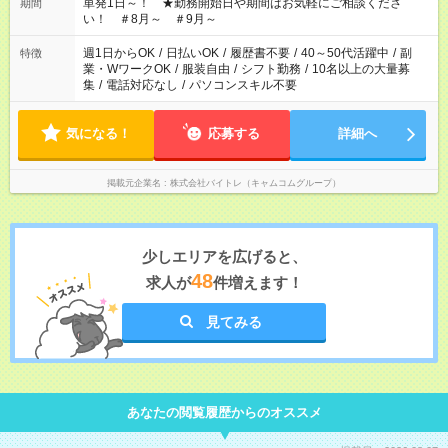
単発1日～！ ★勤務開始日や期間はお気軽にご相談くださ
期間
い！ ＃8月～ ＃9月～
週1日からOK
/
日払いOK
/
履歴書不要
/
40～50代活躍中
/
副
特徴
業・WワークOK
/
服装自由
/
シフト勤務
/
10名以上の大量募
集
/
電話対応なし
/
パソコンスキル不要
気になる！
応募する
詳細へ
掲載元企業名
株式会社バイトレ（キャムコムグループ）
少しエリアを広げると、
48
求人が
件増えます！
見てみる
あなたの閲覧履歴からのオススメ