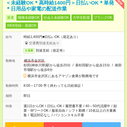
NEW
＜未経験OK＊高時給1400円＞日払いOK＊単発
＊日用品や家電の配送作業
派遣
職種未経験OK
社会人未経験OK
大学生歓迎
ブランクOK
WEB登録・面接OK
時給1,400円■日払いOK（規定あり）
給与
交通費別途支給あり
別途支給（規定有）
交通費
横浜市金沢区
勤務地
杉田(神奈川県)駅から徒歩20分
/
新杉田駅から徒歩15分
/
南部
市場駅から徒歩8分
横浜市金沢区にあるアマゾン倉庫が勤務地です
8:00～17:00 早く終わっても日給保証！
勤務時間
即日
期間
週1日からOK
/
日払いOK
/
履歴書不要
/
40～50代活躍中
/
副
特徴
業・WワークOK
/
服装自由
/
シフト勤務
/
10名以上の大量募
集
/
電話対応なし
/
パソコンスキル不要