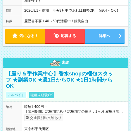
務案件です
2026/9/1～長期 ※★9月中であれば相談OK! ※9月～OK！
期間
履歴書不要
/
40～50代活躍中
/
服装自由
特徴
気になる！
応募する
詳細へ
未読
【座り＆手作業中心】香水shopの梱包スタッ
フ ★副業OK ★週1日からOK ★1日1時間から
OK
アルバイト
職種未経験OK
時給1,400円～
給与
【試用期間】試用期間あり 試用期間の長さ：1ヶ月 雇用形態、
給与は本採用時と同じです。
交通費別途支給あり
東京都千代田区
勤務地