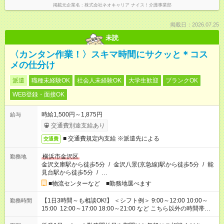
掲載元企業名
株式会社ネオキャリア ナイス！介護事業部
掲載日：2026.07.25
未読
〈カンタン作業！〉スキマ時間にサクッと＊コス
メの仕分け
派遣
職種未経験OK
社会人未経験OK
大学生歓迎
ブランクOK
WEB登録・面接OK
時給1,500円～1,875円
給与
交通費別途支給あり
■ 交通費規定内支給 ※派遣先による
交通費
横浜市金沢区
勤務地
金沢文庫駅から徒歩5分
/
金沢八景(京急線)駅から徒歩5分
/
能
見台駅から徒歩5分
/
…
■物流センターなど ■勤務地選べます
【1日3時間～も相談OK!】 ＜シフト例＞ 9:00～12:00 10:00～
勤務時間
15:00 12:00～17:00 18:00～21:00 など こちら以外の時間帯も
お気軽にご相談ください！