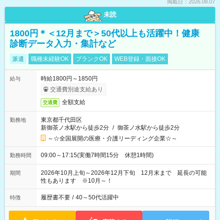
掲載日：2026.08.07
未読
1800円＊＜12月まで＞50代以上も活躍中！健康
診断データ入力・集計など
派遣
職種未経験OK
ブランクOK
WEB登録・面接OK
時給1800円～1850円
給与
交通費別途支給あり
全額支給
交通費
東京都千代田区
勤務地
新御茶ノ水駅から徒歩2分
/
御茶ノ水駅から徒歩2分
～☆全国展開の医療・介護リーディング企業☆～
09:00～17:15(実働7時間15分 休憩1時間)
勤務時間
2026年10月上旬～2026年12月下旬 12月末まで 延長の可能
期間
性もあります ※10月～！
履歴書不要
/
40～50代活躍中
特徴