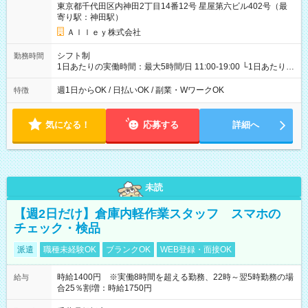
東京都千代田区内神田2丁目14番12号 星屋第六ビル402号（最
寄り駅：神田駅）
Ａｌｌｅｙ株式会社
シフト制
勤務時間
1日あたりの実働時間：最大5時間/日 11:00-19:00 └1日あたりの
実働時間：1-5時間 └上記の時間帯内であれば、いつでも勤務可
能！ └平日・土曜日の中で、お好きな曜日でご勤務いただけま
週1日からOK / 日払いOK / 副業・WワークOK
特徴
す！ 【シフト例】 ・11:00～14:00 ・16:30～19:00 ・13:00～
18:00 などのように、自由な働き方が可能なお仕事です！
気になる！
応募する
詳細へ
未読
【週2日だけ】倉庫内軽作業スタッフ スマホの
チェック・検品
派遣
職種未経験OK
ブランクOK
WEB登録・面接OK
時給1400円 ※実働8時間を超える勤務、22時～翌5時勤務の場
給与
合25％割増：時給1750円