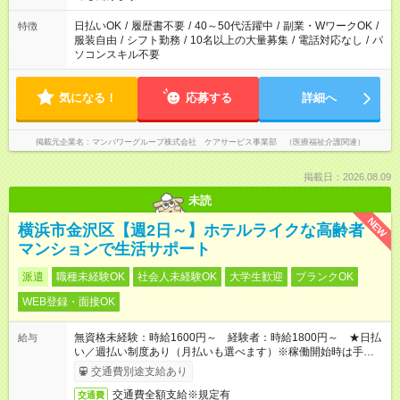
短時間・短期間の就業はご案内が難しい場合があります
日払いOK
/
履歴書不要
/
40～50代活躍中
/
副業・WワークOK
/
特徴
服装自由
/
シフト勤務
/
10名以上の大量募集
/
電話対応なし
/
パ
ソコンスキル不要
気になる！
応募する
詳細へ
掲載元企業名
マンパワーグループ株式会社 ケアサービス事業部 （医療福祉介護関連）
掲載日：2026.08.09
未読
NEW
横浜市金沢区【週2日～】ホテルライクな高齢者
マンションで生活サポート
派遣
職種未経験OK
社会人未経験OK
大学生歓迎
ブランクOK
WEB登録・面接OK
無資格未経験：時給1600円～ 経験者：時給1800円～ ★日払
給与
い／週払い制度あり（月払いも選べます）※稼働開始時は手続き
完了次第のお支払いとなります。
交通費別途支給あり
交通費全額支給※規定有
交通費