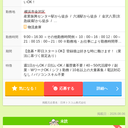
いOK！
横浜市金沢区
勤務地
産業振興センター駅から徒歩
/
六浦駅から徒歩
/
金沢八景(京
急線)駅から徒歩
/
…
物流倉庫
9:00～16:30 ＜その他勤務時間例＞ 10：00～16：00 12：00～
勤務時間
21：00 15：00～21：00 ※勤務地・お仕事により勤務時間帯は
異なります。
【急募＊即日スタートOK】登録後は好きな時に働けます！（業
期間
法に基づく規定あり）
週1日からOK
/
日払いOK
/
履歴書不要
/
40～50代活躍中
/
副
特徴
業・WワークOK
/
シフト勤務
/
10名以上の大量募集
/
電話対応
なし
/
パソコンスキル不要
気になる！
応募する
詳細へ
掲載元企業名
日本トスコム株式会社
掲載日：2026.08.06
未読