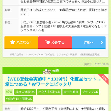
合わせ週40時間超の就業はご案内できません ※法令に基づき、
週20時間以上勤務は社会保険への加入対象となります ※労働者
派遣法（日雇い派遣の原則禁止）により、短時間・短期間の就
開始日はご相談ください！ ★職場が気に入れば、長期でも働け
期間
業はご案内が難しい場合があります
ます！
日払いOK
/
履歴書不要
/
40～50代活躍中
/
副業・WワークOK
/
特徴
服装自由
/
シフト勤務
/
10名以上の大量募集
/
電話対応なし
/
パ
ソコンスキル不要
気になる！
応募する
詳細へ
掲載元企業名
マンパワーグループ株式会社 ケアサービス事業部 （医療福祉介護関連）
掲載日：2026.08.08
未読
NEW
【WEB登録会実施中＊1339円】化粧品セット→
箱につめる＊Wワークにピッタリ
派遣
職種未経験OK
社会人未経験OK
大学生歓迎
ブランクOK
WEB登録・面接OK
時給1339円～＋初勤務手当（※規定による）★翌日払い・週払
給与