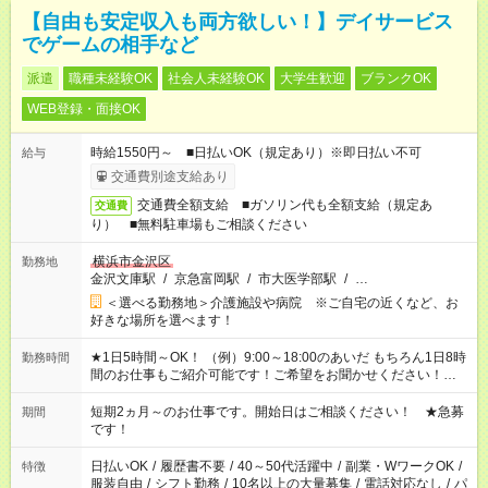
【自由も安定収入も両方欲しい！】デイサービス
でゲームの相手など
派遣
職種未経験OK
社会人未経験OK
大学生歓迎
ブランクOK
WEB登録・面接OK
時給1550円～ ■日払いOK（規定あり）※即日払い不可
給与
交通費別途支給あり
交通費全額支給 ■ガソリン代も全額支給（規定あ
交通費
り） ■無料駐車場もご相談ください
横浜市金沢区
勤務地
金沢文庫駅
/
京急富岡駅
/
市大医学部駅
/
…
＜選べる勤務地＞介護施設や病院 ※ご自宅の近くなど、お
好きな場所を選べます！
★1日5時間～OK！ （例）9:00～18:00のあいだ もちろん1日8時
勤務時間
間のお仕事もご紹介可能です！ご希望をお聞かせください！★家
庭の都合でお休みが必要な場合も遠慮なくご相談ください。 ※
週最低15時間以上の勤務が必要です
短期2ヵ月～のお仕事です。開始日はご相談ください！ ★急募
期間
です！
日払いOK
/
履歴書不要
/
40～50代活躍中
/
副業・WワークOK
/
特徴
服装自由
/
シフト勤務
/
10名以上の大量募集
/
電話対応なし
/
パ