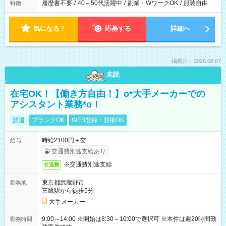
履歴書不要
/
40～50代活躍中
/
副業・WワークOK
/
服装自由
特徴
気になる！
応募する
詳細へ
掲載日：2026.08.07
未読
在宅OK！【働き方自由！】o*大手メーカーでの
アシスタント業務*o！
派遣
ブランクOK
WEB登録・面接OK
時給2100円＋交
給与
交通費別途支給あり
※交通費別途支給
交通費
東京都武蔵野市
勤務地
三鷹駅から徒歩5分
大手メーカー
9:00～14:00 ※開始は8:30～10:00で選択可 ※本件は週20時間勤
勤務時間