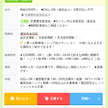
WEB登録・面接OK
時給1550円～ ■日払いOK（規定あり）※即日払い不可
給与
交通費別途支給あり
交通費全額支給 ■ガソリン代も全額支給（規定あ
交通費
り） ■無料駐車場もご相談ください
横浜市金沢区
勤務地
金沢文庫駅
/
京急富岡駅
/
市大医学部駅
/
…
＜選べる勤務地＞シニア向けマンション ※他にもさまざま
な施設をご紹介できます！
★1日5時間～OK！ （例）9:00～18:00で好きな時間に勤務可
勤務時間
能！ ＞シフト例 9時～14時 11時～15時 13時～18時など ご自身
のご都合に合わせて勤務時間をご相談ください！ ★家庭の都合
でお休みや時間の調整が必要な場合も遠慮なくご相談くださ
短期2ヵ月～のお仕事です。開始日はご相談ください！ ★急募
期間
い。
です！
日払いOK
/
履歴書不要
/
40～50代活躍中
/
副業・WワークOK
/
特徴
服装自由
/
シフト勤務
/
10名以上の大量募集
/
電話対応なし
/
パ
ソコンスキル不要
気になる！
応募する
詳細へ