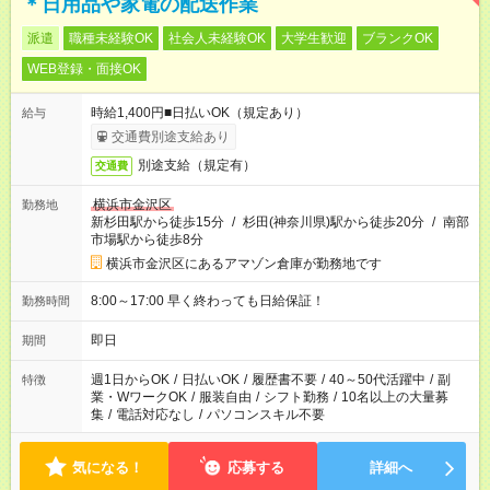
＊日用品や家電の配送作業
派遣
職種未経験OK
社会人未経験OK
大学生歓迎
ブランクOK
WEB登録・面接OK
時給1,400円■日払いOK（規定あり）
給与
交通費別途支給あり
別途支給（規定有）
交通費
横浜市金沢区
勤務地
新杉田駅から徒歩15分
/
杉田(神奈川県)駅から徒歩20分
/
南部
市場駅から徒歩8分
横浜市金沢区にあるアマゾン倉庫が勤務地です
8:00～17:00 早く終わっても日給保証！
勤務時間
即日
期間
週1日からOK
/
日払いOK
/
履歴書不要
/
40～50代活躍中
/
副
特徴
業・WワークOK
/
服装自由
/
シフト勤務
/
10名以上の大量募
集
/
電話対応なし
/
パソコンスキル不要
気になる！
応募する
詳細へ