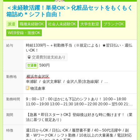
＜未経験活躍！単発OK＞化粧品セットをもくもく
箱詰め＊シフト自由！
派遣
職種未経験OK
社会人未経験OK
大学生歓迎
ブランクOK
WEB登録・面接OK
時給1339円～＋初勤務手当（※規定による）★翌日払い・週払
給与
いOK！
交通費別途支給あり
590円
交通費
横浜市金沢区
勤務地
幸浦駅
/
金沢文庫駅
/
金沢八景(京急線)駅
/
…
物流倉庫
9：00～17：00 ほかにも下記のシフトあり！ 10:00～18:00
勤務時間
11:00～19:00 13:00～21:30 18:00～22:00 20:00～翌5:00 21:00
～翌6:00 など、あなたの希望を聞かせてください！ ※5時間以内
の短時間もご相談ください！
【急募＊即日スタートOK】登録後は好きな時に働けます！（業
期間
法に基づく規定あり）
週1日からOK
/
日払いOK
/
履歴書不要
/
40～50代活躍中
/
副
特徴
業・WワークOK
/
シフト勤務
/
10名以上の大量募集
/
電話対応