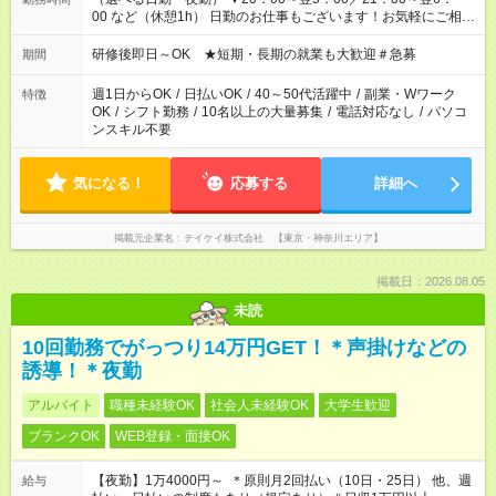
00 など（休憩1h） 日勤のお仕事もございます！お気軽にご相談
ください！
研修後即日～OK ★短期・長期の就業も大歓迎＃急募
期間
週1日からOK
/
日払いOK
/
40～50代活躍中
/
副業・Wワーク
特徴
OK
/
シフト勤務
/
10名以上の大量募集
/
電話対応なし
/
パソコ
ンスキル不要
気になる！
応募する
詳細へ
掲載元企業名
テイケイ株式会社 【東京・神奈川エリア】
掲載日：2026.08.05
未読
10回勤務でがっつり14万円GET！＊声掛けなどの
誘導！＊夜勤
アルバイト
職種未経験OK
社会人未経験OK
大学生歓迎
ブランクOK
WEB登録・面接OK
【夜勤】1万4000円～ ＊原則月2回払い（10日・25日） 他、週
給与