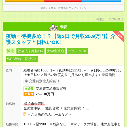
掲載元企業名
株式会社ファインドオン
掲載日：2026.08.08
未読
NEW
夜勤＝待機多め！？【週2日で月収25.9万円】介
護スタッフ＊日払いOK!
派遣
社会人未経験OK
大学生歓迎
ブランクOK
WEB登録・面接OK
経験者時給1800円～（夜勤時給2250円～）★日収3万2400円以
給与
上★日払い／週払い制度あり（月払いも選べます）※稼働開始時
は手続き完了次第のお支払いとなります。
交通費別途支給あり
交通費支給※規定有
交通費
25～30万円
月収例
横浜市金沢区
勤務地
金沢文庫駅
/
能見台駅
/
京急富岡駅
/
…
＜ご近所の老人ホームなど＞
16:00～翌9:00 ※残業なし！ ※Wワークの場合、他のお仕事と
勤務時間