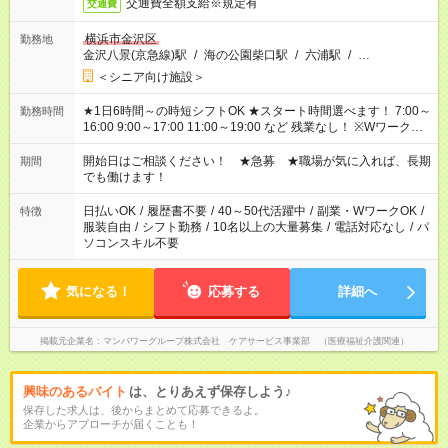
交通費全額支給※規定有
交通費
横浜市金沢区
勤務地
金沢八景(京急線)駅
/
海の公園柴口駅
/
六浦駅
/
…
＜シニア向け施設＞
★1日6時間～の時短シフトOK ★スタート時間選べます！ 7:00～
勤務時間
16:00 9:00～17:00 11:00～19:00 など 残業なし！ ※Wワークの
場合、他のお仕事と合わせ週40時間超の就業はご案内できませ
ん ※法令に基づき、週20時間以上勤務は社会保険への加入対象
開始日はご相談ください！ ★急募 ★職場が気に入れば、長期
期間
となります ※労働者派遣法（日雇い派遣の原則禁止）により、
でも働けます！
短時間・短期間の就業はご案内が難しい場合があります
日払いOK
/
履歴書不要
/
40～50代活躍中
/
副業・WワークOK
/
特徴
服装自由
/
シフト勤務
/
10名以上の大量募集
/
電話対応なし
/
パ
ソコンスキル不要
気になる！
応募する
詳細へ
掲載元企業名
マンパワーグループ株式会社 ケアサービス事業部 （医療福祉介護関連）
興味のあるバイト
は、とりあえず保存しよう♪
保存した求人は、後からまとめて応募できるよ。
企業からアプローチが届くことも！