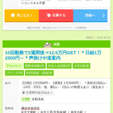
ソコンスキル不要
気になる！
応募する
詳細へ
掲載元企業名
株式会社ネオキャリア ナイス！介護事業部
掲載日：2026.08.04
未読
10回勤務で2週間後⇒12.5万円GET！＊日給1万
2500円～＊声掛けや道案内
アルバイト
職種未経験OK
社会人未経験OK
大学生歓迎
ブランクOK
WEB登録・面接OK
【日勤】1万2500円～ 【夜勤】1万4000円～ ＊原則月2回払い
給与
（10日・25日） 他、週払い・日払いの制度もあり（規定あり）
＃日収1万円以上
交通費別途支給あり
全額支給
交通費
横浜市金沢区
勤務地
金沢文庫駅
/
金沢八景(京急線)駅
/
能見台駅
/
…