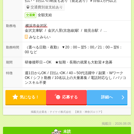
払い・日払いの制度もあり（規定あり）＃日収1万円以上
交通費別途支給あり
全額支給
交通費
横浜市金沢区
勤務地
金沢文庫駅
/
金沢八景(京急線)駅
/
能見台駅
/
…
みなとみらい
（選べる日勤・夜勤） ▼20：00～翌5：00／21：00～翌6：
勤務時間
00 など
研修後即日～OK ★短期・長期の就業も大歓迎＃急募
期間
週1日からOK
/
日払いOK
/
40～50代活躍中
/
副業・Wワーク
特徴
OK
/
シフト勤務
/
10名以上の大量募集
/
電話対応なし
/
パソコ
ンスキル不要
気になる！
応募する
詳細へ
掲載元企業名
テイケイ株式会社 【東京・神奈川エリア】
掲載日：2026.08.05
未読