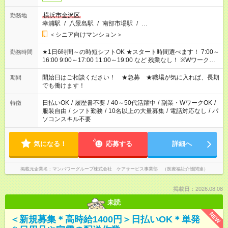
横浜市金沢区
勤務地
幸浦駅
/
八景島駅
/
南部市場駅
/
…
＜シニア向けマンション＞
★1日6時間～の時短シフトOK ★スタート時間選べます！ 7:00～
勤務時間
16:00 9:00～17:00 11:00～19:00 など 残業なし！ ※Wワークの
場合、他のお仕事と合わせ週40時間超の就業はご案内できませ
ん ※法令に基づき、週20時間以上勤務は社会保険への加入対象
開始日はご相談ください！ ★急募 ★職場が気に入れば、長期
期間
となります ※労働者派遣法（日雇い派遣の原則禁止）により、
でも働けます！
短時間・短期間の就業はご案内が難しい場合があります
日払いOK
/
履歴書不要
/
40～50代活躍中
/
副業・WワークOK
/
特徴
服装自由
/
シフト勤務
/
10名以上の大量募集
/
電話対応なし
/
パ
ソコンスキル不要
気になる！
応募する
詳細へ
掲載元企業名
マンパワーグループ株式会社 ケアサービス事業部 （医療福祉介護関連）
掲載日：2026.08.08
未読
NEW
＜新規募集＊高時給1400円＞日払いOK＊単発