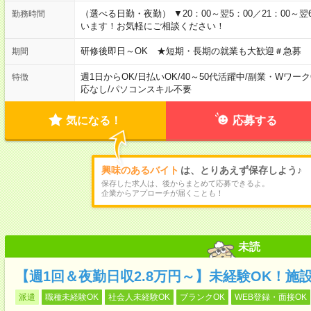
（選べる日勤・夜勤） ▼20：00～翌5：00／21：00～翌
勤務時間
います！お気軽にご相談ください！
研修後即日～OK ★短期・長期の就業も大歓迎＃急募
期間
週1日からOK
/
日払いOK
/
40～50代活躍中
/
副業・Wワーク
特徴
応なし
/
パソコンスキル不要
気になる！
応募する
興味のあるバイト
は、とりあえず保存しよう♪
保存した求人は、後からまとめて応募できるよ。
企業からアプローチが届くことも！
未読
【週1回＆夜勤日収2.8万円～】未経験OK！施
派遣
職種未経験OK
社会人未経験OK
ブランクOK
WEB登録・面接OK