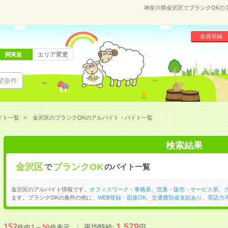
神奈川県金沢区でブランクOKの
会員登録
エリア変更
関東版
望条件
イト一覧
金沢区のブランクOKのアルバイト・バイト一覧
検索結果
金沢区
ブランクOK
で
のバイト一覧
金沢区のアルバイト情報です。
オフィスワーク・事務系
、
営業・販売・サービス系
、
ます。ブランクOKの条件の他に、
WEB登録・面接OK
、
交通費別途支給あり
、
英語力
1,579
152
平均時給:
円
件中
1
～
50
件表示