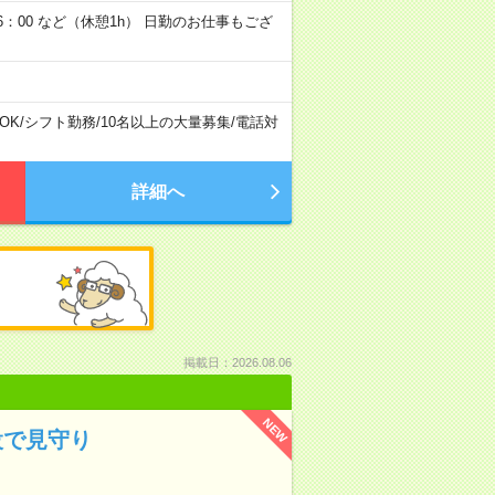
6：00 など（休憩1h） 日勤のお仕事もござ
OK
/
シフト勤務
/
10名以上の大量募集
/
電話対
詳細へ
掲載日：2026.08.06
NEW
設で見守り