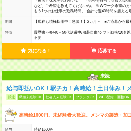
「家族と休みを合わせたい」 「余裕を持って夕飯の準備
など、ご希望を教えてくださいね。 ※Wワーク希望の方
もう1つのお仕事の勤務時間。 合計で週40時間を超える
【現在も積極採用中！急募！】2カ月～ ■ご応募から最
期間
履歴書不要
/
40～50代活躍中
/
服装自由
/
シフト勤務
/
10名
特徴
不要
気になる！
応募する
未読
給与即払いOK！駅チカ！高時給！土日休み！
派遣
職種未経験OK
社会人未経験OK
ブランクOK
WEB登録・面接OK
高時給1600円。未経験者大歓迎。メンマの製造・加
時給1600円
給与