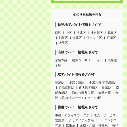
他の検索結果を見る
勤務地でバイト情報をさがす
西区
中区
港北区
神奈川区
鶴見区
都筑区
青葉区
保土ヶ谷区
戸塚区
磯子区
沿線でバイト情報をさがす
京急本線
横浜シーサイドライン
京急逗
子線
駅でバイト情報をさがす
福浦駅
金沢文庫駅
金沢八景(京急線)駅
京急富岡駅
市大医学部駅
鳥浜駅
南
部市場駅
海の公園柴口駅
能見台駅
金
沢八景(横浜シーサイドライン)駅
職種でバイト情報をさがす
事務・オフィスワーク系
販売・サービス・
営業系
クリエイティブ系
IT・エンジニ
ア系
技術系
医療・介護・福祉系
軽作