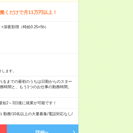
回働くだけで月11万円以上！
）+深夜割増（時給0.25×5h）
介します。
など ※慣れるまでの最初のうちは日勤からのスター
勤務時間と、もう1つのお仕事の勤務時間。
最短2～3日後に就業が可能です！
ト勤務
/
10名以上の大量募集
/
電話対応なし
/
詳細へ