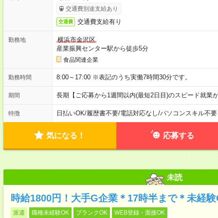
交通費別途支給あり
交通費支給有り
交通費
横浜市金沢区
勤務地
産業振興センター駅から徒歩5分
食品関連企業
8:00～17:00 ※表記のうち実働7時間30分です。
勤務時間
長期【ご応募から1週間以内(最短2日目)のスピード就業
期間
日払いOK
/
履歴書不要
/
電話対応なし
/
パソコンスキル不要
特徴
気になる！
応募する
未読
時給1800円！大手G企業＊17時半まで＊未経
派遣
職種未経験OK
ブランクOK
WEB登録・面接OK