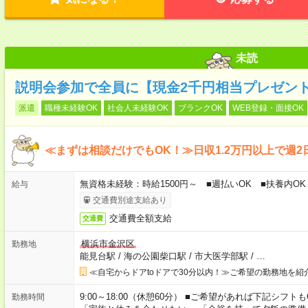
未読
説明会参加で全員に【現金2千円相当プレゼン
派遣
職種未経験OK
社会人未経験OK
ブランクOK
WEB登録・面接OK
≪まずは相談だけでもOK！≫日収1.2万円以上で週2
無資格未経験：時給1500円～ ■週払いOK ■扶養内OK 
給与
交通費別途支給あり
交通費全額支給
交通費
横浜市金沢区
勤務地
能見台駅
/
海の公園柴口駅
/
市大医学部駅
/
…
≪自宅からドアtoドアで30分以内！≫ご希望の勤務地を紹
9:00～18:00（休憩60分） ■ご希望があれば下記シフトもOK！ 
勤務時間