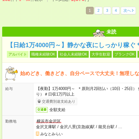
1
2
3
4
次へ
未読
【日給1万4000円～】静かな夜にしっかり稼
アルバイト
職種未経験OK
社会人未経験OK
大学生歓迎
ブランクOK
始めどき、働きどき、自分ペースで大丈夫！無理し
【夜勤】1万4000円～ ＊原則月2回払い（10日・25
給与
り）＃日収1万円以上
交通費別途支給あり
全額支給
交通費
横浜市金沢区
勤務地
金沢文庫駅
/
金沢八景(京急線)駅
/
能見台駅
/
…
みなとみらい