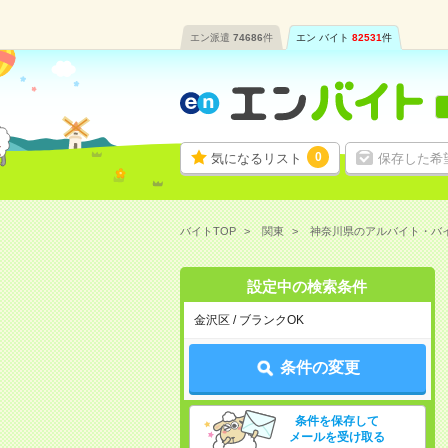
エン派遣
74686
件
エン バイト
82531
件
0
気になるリスト
保存した希
バイトTOP
関東
神奈川県のアルバイト・バ
設定中の検索条件
金沢区 / ブランクOK
条件の変更
条件を保存して
メールを受け取る