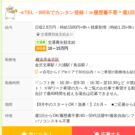
≪TEL・WEBでカンタン登録！≫履歴書不要＊週1
日収2.8万円：時給1500円×8h＋残業割増（時給1.25×8h
給与
交通費別途支給あり
交通費全額支給
交通費
10～15万円
月収例
横浜市金沢区
勤務地
金沢文庫駅
/
六浦駅
/
鳥浜駅
/
…
≪自宅からドアtoドアで30分以内！≫ご希望の勤務地を紹
▽シフト例 ・16:30～翌9:30 ・16:30～翌10:30
勤務時間
ト！ ※Wワーク希望の方へ 今ご覧のお仕事で希望する
合計で週40時間を超える場合は応募できません。
【8月中のスタートOK！急募！】2カ月～ ■ご応募から
期間
週1日からOK
/
履歴書不要
/
40～50代活躍中
/
服装自由
/
シフ
特徴
パソコンスキル不要
気になる！
応募する