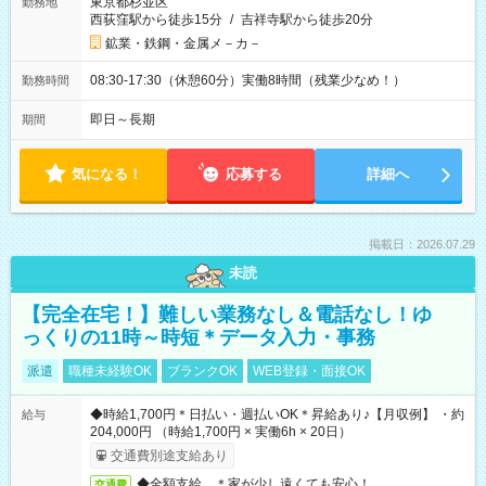
東京都杉並区
勤務地
西荻窪駅から徒歩15分
/
吉祥寺駅から徒歩20分
鉱業・鉄鋼・金属メ－カ－
08:30-17:30（休憩60分）実働8時間（残業少なめ！）
勤務時間
即日～長期
期間
気になる！
応募する
詳細へ
掲載日：2026.07.29
未読
【完全在宅！】難しい業務なし＆電話なし！ゆ
っくりの11時～時短＊データ入力・事務
派遣
職種未経験OK
ブランクOK
WEB登録・面接OK
◆時給1,700円＊日払い・週払いOK＊昇給あり♪【月収例】 ・約
給与
204,000円 （時給1,700円 × 実働6h × 20日）
交通費別途支給あり
◆全額支給 ＊家が少し遠くても安心！
交通費