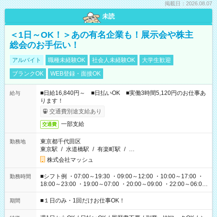
掲載日：2026.08.07
未読
＜1日～OK！＞あの有名企業も！展示会や株主
総会のお手伝い！
アルバイト
職種未経験OK
社会人未経験OK
大学生歓迎
ブランクOK
WEB登録・面接OK
■日給16,840円～ ■日払いOK ■実働3時間5,120円のお仕事あ
給与
ります！
交通費別途支給あり
一部支給
交通費
東京都千代田区
勤務地
東京駅
/
水道橋駅
/
有楽町駅
/
…
株式会社マッシュ
■シフト例 ・07:00～19:30 ・09:00～12:00 ・10:00～17:00 ・
勤務時間
18:00～23:00 ・19:00～07:00 ・20:00～09:00 ・22:00～06:00
etc ★最短で3時間で5,120円のお仕事から 15時間で2万円近く稼
げるお仕事も！ ご希望のお時間に合わせてご紹介！ ※シフトは
■１日のみ・1回だけお仕事OK！
期間
現場によって異なります。 ※勿論、休憩時間はあるのでご安心
ください！