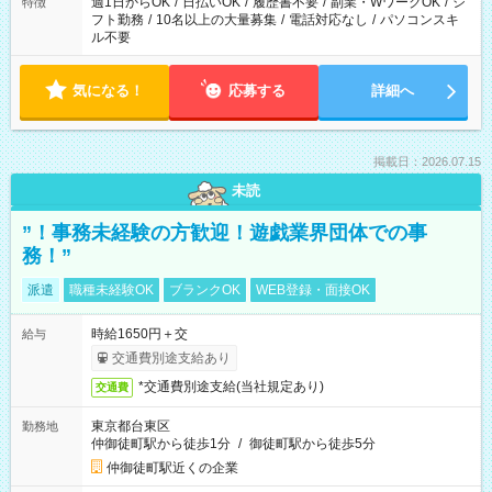
週1日からOK
/
日払いOK
/
履歴書不要
/
副業・WワークOK
/
シ
特徴
フト勤務
/
10名以上の大量募集
/
電話対応なし
/
パソコンスキ
ル不要
気になる！
応募する
詳細へ
掲載日：2026.07.15
未読
”！事務未経験の方歓迎！遊戯業界団体での事
務！”
派遣
職種未経験OK
ブランクOK
WEB登録・面接OK
時給1650円＋交
給与
交通費別途支給あり
*交通費別途支給(当社規定あり)
交通費
東京都台東区
勤務地
仲御徒町駅から徒歩1分
/
御徒町駅から徒歩5分
仲御徒町駅近くの企業