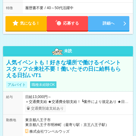
履歴書不要
/
40～50代活躍中
特徴
気になる！
応募する
詳細へ
未読
人気イベントも！好きな場所で働けるイベント
スタッフ☆来社不要！働いたその日に給料もら
える日払い/T1
アルバイト
職種未経験OK
日給13,000円～
給与
＋交通費支給 ★交通費全額支給！ ┗案件により規定あり ★日払
いOK！（規定あり） ┗働いたその日に現金GET♪ お仕事後はコ
交通費別途支給あり
ンビニATMから 日払い分を引き落とせます！ 【試用期間】試
用期間なし
東京都八王子市
勤務地
東京都八王子市明神町（最寄り駅：京王八王子駅）
株式会社ワンベルウッズ