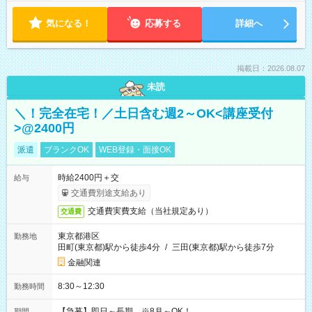
気になる！
応募する
詳細へ
掲載日：2026.08.07
未読
＼！完全在宅！／土日含む週2～OK<講座受付
>@2400円
派遣
ブランクOK
WEB登録・面接OK
時給2400円＋交
給与
交通費別途支給あり
交通費実費支給（当社規定あり）
交通費
東京都港区
勤務地
田町(東京都)駅から徒歩4分
/
三田(東京都)駅から徒歩7分
金融関連
8:30～12:30
勤務時間
【急募】即日～長期 ※8月～OK！
期間