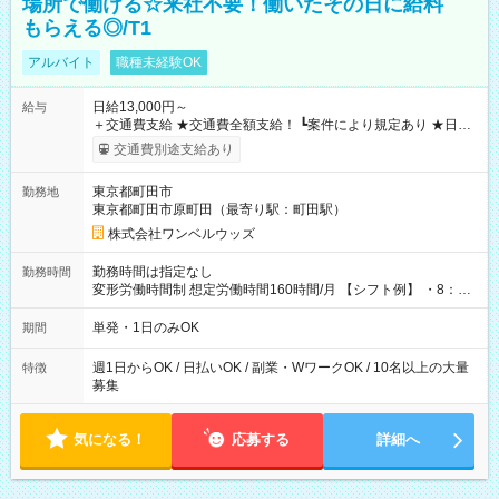
場所で働ける☆来社不要！働いたその日に給料
もらえる◎/T1
アルバイト
職種未経験OK
日給13,000円～
給与
＋交通費支給 ★交通費全額支給！ ┗案件により規定あり ★日払
いOK！（規定あり） ┗働いたその日に現金GET♪ お仕事後はコ
交通費別途支給あり
ンビニATMから 日払い分を引き落とせます！ 【試用期間】試
用期間なし
東京都町田市
勤務地
東京都町田市原町田（最寄り駅：町田駅）
株式会社ワンベルウッズ
勤務時間は指定なし
勤務時間
変形労働時間制 想定労働時間160時間/月 【シフト例】 ・8：00
～21：00
単発・1日のみOK
期間
週1日からOK / 日払いOK / 副業・WワークOK / 10名以上の大量
特徴
募集
気になる！
応募する
詳細へ