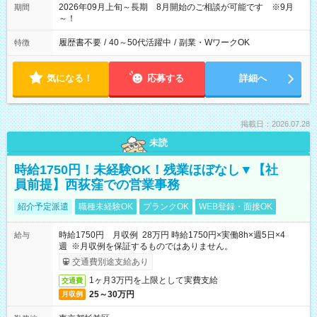
2026年09月上旬～長期 8月開始のご相談が可能です ※9月
期間
～！
履歴書不要
/
40～50代活躍中
/
副業・WワークOK
特徴
気になる！
応募する
詳細へ
掲載日：2026.07.28
未読
時給1750円！未経験OK！残業ほぼなし▼【社
員前提】西荻窪での営業事務
紹介予定派遣
職種未経験OK
ブランクOK
WEB登録・面接OK
時給1750円 月収例 28万円 時給1750円×実働8h×週5日×4
給与
週 ※月収例を保証するものではありません。
交通費別途支給あり
1ヶ月3万円を上限として実費支給
交通費
25～30万円
月収例