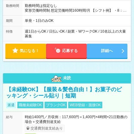
勤務時間は指定なし
勤務時間
変形労働時間制 想定労働時間160時間/月 【シフト例】 ・8：00
～21：00
単発・1日のみOK
期間
週1日からOK / 日払いOK / 副業・WワークOK / 10名以上の大量
特徴
募集
気になる！
応募する
詳細へ
未読
【未経験OK】【服装＆髪色自由！】お菓子のピ
ッキング・シール貼り｜短期
派遣
職種未経験OK
ブランクOK
WEB登録・面接OK
時給1400円／月収例：117,600円＝1,400円×4時間×21日勤務の
給与
場合＋交通費別途支給
交通費別途支給あり