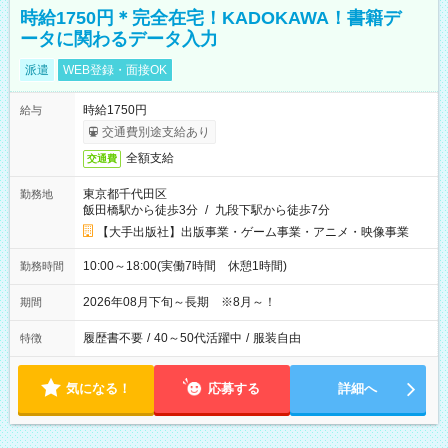
時給1750円＊完全在宅！KADOKAWA！書籍デ
ータに関わるデータ入力
派遣
WEB登録・面接OK
時給1750円
給与
交通費別途支給あり
全額支給
交通費
東京都千代田区
勤務地
飯田橋駅から徒歩3分
/
九段下駅から徒歩7分
【大手出版社】出版事業・ゲーム事業・アニメ・映像事業
10:00～18:00(実働7時間 休憩1時間)
勤務時間
2026年08月下旬～長期 ※8月～！
期間
履歴書不要
/
40～50代活躍中
/
服装自由
特徴
気になる！
応募する
詳細へ