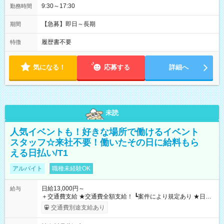
9:30～17:30
勤務時間
【急募】即日～長期
期間
履歴書不要
特徴
気になる！
応募する
詳細へ
未読
人気イベントも！好きな場所で働けるイベント
スタッフ☆来社不要！働いたその日に給料もら
える日払い/T1
アルバイト
職種未経験OK
日給13,000円～
給与
＋交通費支給 ★交通費全額支給！ ┗案件により規定あり ★日払
いOK！（規定あり） ┗働いたその日に現金GET♪ お仕事後はコ
交通費別途支給あり
ンビニATMから 日払い分を引き落とせます！ 【試用期間】試
用期間なし