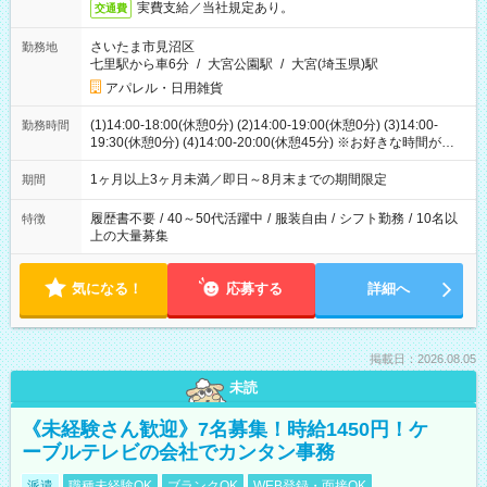
実費支給／当社規定あり。
交通費
さいたま市見沼区
勤務地
七里駅から車6分
/
大宮公園駅
/
大宮(埼玉県)駅
アパレル・日用雑貨
(1)14:00-18:00(休憩0分) (2)14:00-19:00(休憩0分) (3)14:00-
勤務時間
19:30(休憩0分) (4)14:00-20:00(休憩45分) ※お好きな時間が選べ
ます
1ヶ月以上3ヶ月未満／即日～8月末までの期間限定
期間
履歴書不要
/
40～50代活躍中
/
服装自由
/
シフト勤務
/
10名以
特徴
上の大量募集
気になる！
応募する
詳細へ
掲載日：2026.08.05
未読
《未経験さん歓迎》7名募集！時給1450円！ケ
ーブルテレビの会社でカンタン事務
派遣
職種未経験OK
ブランクOK
WEB登録・面接OK