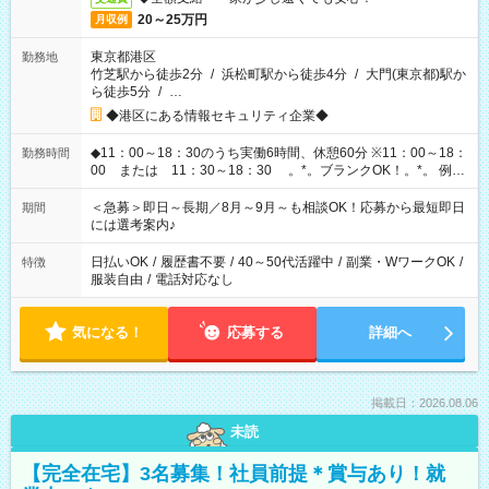
20～25万円
月収例
東京都港区
勤務地
竹芝駅から徒歩2分
/
浜松町駅から徒歩4分
/
大門(東京都)駅か
ら徒歩5分
/
…
◆港区にある情報セキュリティ企業◆
◆11：00～18：30のうち実働6時間、休憩60分 ※11：00～18：
勤務時間
00 または 11：30～18：30 。*。ブランクOK！。*。 例え
ば前職が、 在宅/財団法人/事務/コールセンター/受付/販売/カフェ
スタッフ スイーツ販売/ホテルフロント/化粧品販売/など 様々な
＜急募＞即日～長期／8月～9月～も相談OK！応募から最短即日
期間
業界から入社して活躍されています♪
には選考案内♪
日払いOK
/
履歴書不要
/
40～50代活躍中
/
副業・WワークOK
/
特徴
服装自由
/
電話対応なし
気になる！
応募する
詳細へ
掲載日：2026.08.06
未読
【完全在宅】3名募集！社員前提＊賞与あり！就