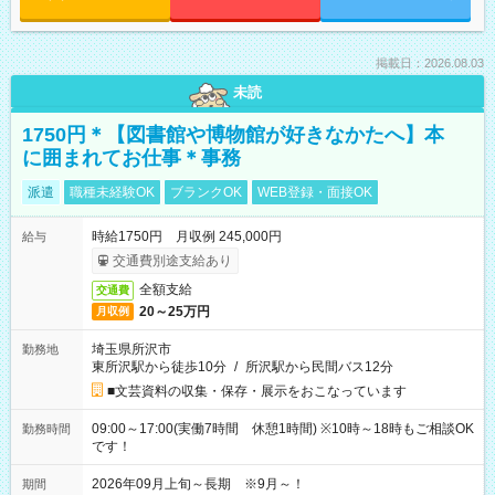
掲載日：2026.08.03
未読
1750円＊【図書館や博物館が好きなかたへ】本
に囲まれてお仕事＊事務
派遣
職種未経験OK
ブランクOK
WEB登録・面接OK
時給1750円 月収例 245,000円
給与
交通費別途支給あり
全額支給
交通費
20～25万円
月収例
埼玉県所沢市
勤務地
東所沢駅から徒歩10分
/
所沢駅から民間バス12分
■文芸資料の収集・保存・展示をおこなっています
09:00～17:00(実働7時間 休憩1時間) ※10時～18時もご相談OK
勤務時間
です！
2026年09月上旬～長期 ※9月～！
期間