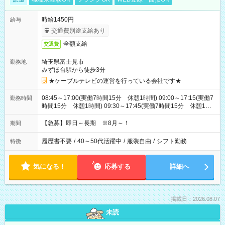
時給1450円
給与
交通費別途支給あり
全額支給
交通費
埼玉県富士見市
勤務地
みずほ台駅から徒歩3分
★ケーブルテレビの運営を行っている会社です★
08:45～17:00(実働7時間15分 休憩1時間) 09:00～17:15(実働7
勤務時間
時間15分 休憩1時間) 09:30～17:45(実働7時間15分 休憩1時
間) ※11:45～20:00：週1回程度遅番あります(在宅勤務OK) ※配
属チームにより
【急募】即日～長期 ※8月～！
期間
履歴書不要
/
40～50代活躍中
/
服装自由
/
シフト勤務
特徴
気になる！
応募する
詳細へ
掲載日：2026.08.07
未読