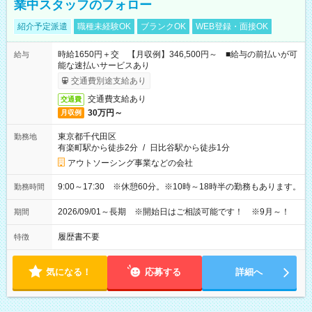
業中スタッフのフォロー
紹介予定派遣
職種未経験OK
ブランクOK
WEB登録・面接OK
時給1650円＋交 【月収例】346,500円～ ■給与の前払いが可
給与
能な速払いサービスあり
交通費別途支給あり
交通費支給あり
交通費
30万円～
月収例
東京都千代田区
勤務地
有楽町駅から徒歩2分
/
日比谷駅から徒歩1分
アウトソーシング事業などの会社
9:00～17:30 ※休憩60分。※10時～18時半の勤務もあります。
勤務時間
2026/09/01～長期 ※開始日はご相談可能です！ ※9月～！
期間
履歴書不要
特徴
気になる！
応募する
詳細へ