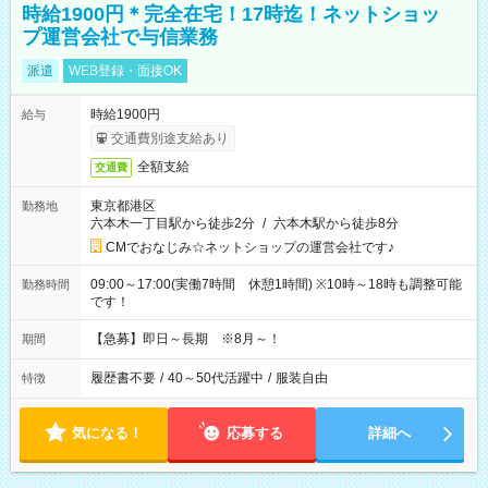
時給1900円＊完全在宅！17時迄！ネットショッ
プ運営会社で与信業務
派遣
WEB登録・面接OK
時給1900円
給与
交通費別途支給あり
全額支給
交通費
東京都港区
勤務地
六本木一丁目駅から徒歩2分
/
六本木駅から徒歩8分
CMでおなじみ☆ネットショップの運営会社です♪
09:00～17:00(実働7時間 休憩1時間) ※10時～18時も調整可能
勤務時間
です！
【急募】即日～長期 ※8月～！
期間
履歴書不要
/
40～50代活躍中
/
服装自由
特徴
気になる！
応募する
詳細へ