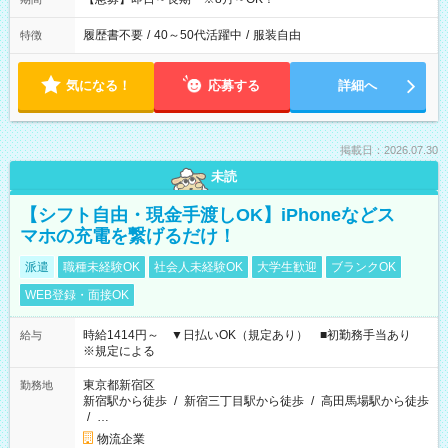
履歴書不要
/
40～50代活躍中
/
服装自由
特徴
気になる！
応募する
詳細へ
掲載日：2026.07.30
未読
【シフト自由・現金手渡しOK】iPhoneなどス
マホの充電を繋げるだけ！
派遣
職種未経験OK
社会人未経験OK
大学生歓迎
ブランクOK
WEB登録・面接OK
時給1414円～ ▼日払いOK（規定あり） ■初勤務手当あり
給与
※規定による
東京都新宿区
勤務地
新宿駅から徒歩
/
新宿三丁目駅から徒歩
/
高田馬場駅から徒歩
/
…
物流企業