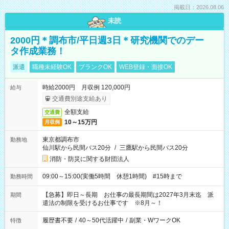
掲載日：2026.08.06
未読
2000円＊調布市/平日週3日＊研究機関でのデー
タ作成業務！
派遣
職種未経験OK
ブランクOK
WEB登録・面接OK
時給2000円 月収例 120,000円
給与
交通費別途支給あり
全額支給
交通費
10～15万円
月収例
東京都調布市
勤務地
仙川駅から民間バス20分
/
三鷹駅から民間バス20分
消防・防災に関する財団法人
09:00～15:00(実働5時間 休憩1時間) #15時まで
勤務時間
【急募】即日～長期 お仕事の最長期間は2027年3月末迄 派
期間
遣法の制限を受けるお仕事です ※8月～！
履歴書不要
/
40～50代活躍中
/
副業・WワークOK
特徴