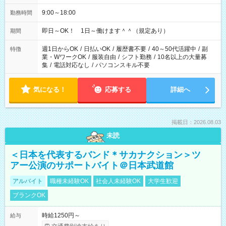
9:00～18:00
勤務時間
即日～OK！ 1日～働けます＾＾（規定あり）
期間
週1日からOK
/
日払いOK
/
履歴書不要
/
40～50代活躍中
/
副
特徴
業・WワークOK
/
服装自由
/
シフト勤務
/
10名以上の大量募
集
/
電話対応なし
/
パソコンスキル不要
気になる！
応募する
詳細へ
掲載日：2026.08.03
未読
＜日本を代表するバンド＊サカナクション＞ツ
アー公演のサポートバイト＠日本武道館
アルバイト
職種未経験OK
社会人未経験OK
大学生歓迎
ブランクOK
時給1250円～
給与