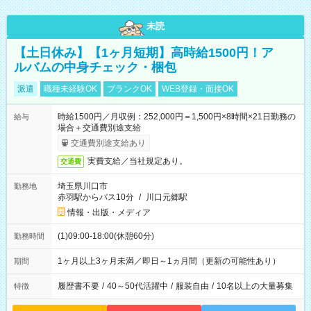
未読
【土日休み】【1ヶ月短期】高時給1500円！ア
ルバムの中身チェック・梱包
派遣
職種未経験OK
ブランクOK
WEB登録・面接OK
時給1500円／月収例：252,000円＝1,500円×8時間×21日勤務の
給与
場合＋交通費別途支給
交通費別途支給あり
実費支給／当社規定あり。
交通費
埼玉県川口市
勤務地
赤羽駅からバス10分
/
川口元郷駅
情報・出版・メディア
(1)09:00-18:00(休憩60分)
勤務時間
1ヶ月以上3ヶ月未満／即日～1ヵ月間（更新の可能性あり）
期間
履歴書不要
/
40～50代活躍中
/
服装自由
/
10名以上の大量募集
特徴