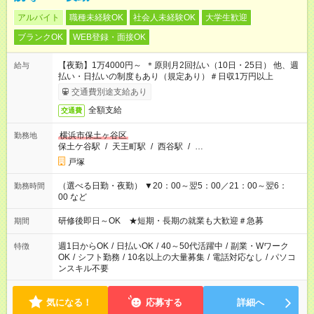
アルバイト
職種未経験OK
社会人未経験OK
大学生歓迎
ブランクOK
WEB登録・面接OK
【夜勤】1万4000円～ ＊原則月2回払い（10日・25日） 他、週
給与
払い・日払いの制度もあり（規定あり）＃日収1万円以上
交通費別途支給あり
全額支給
交通費
横浜市保土ヶ谷区
勤務地
保土ケ谷駅
/
天王町駅
/
西谷駅
/
…
戸塚
（選べる日勤・夜勤） ▼20：00～翌5：00／21：00～翌6：
勤務時間
00 など
研修後即日～OK ★短期・長期の就業も大歓迎＃急募
期間
週1日からOK
/
日払いOK
/
40～50代活躍中
/
副業・Wワーク
特徴
OK
/
シフト勤務
/
10名以上の大量募集
/
電話対応なし
/
パソコ
ンスキル不要
気になる！
応募する
詳細へ