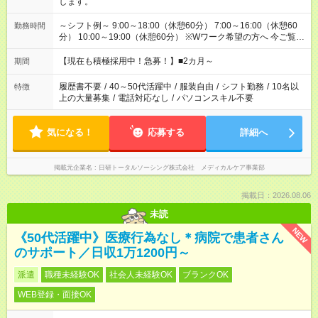
します。
～シフト例～ 9:00～18:00（休憩60分） 7:00～16:00（休憩60
勤務時間
分） 10:00～19:00（休憩60分） ※Wワーク希望の方へ 今ご覧の
お仕事で希望する勤務時間と、もう1つのお仕事の勤務時間の合
計が 週40時間を超えなければOKです。
【現在も積極採用中！急募！】■2カ月～
期間
履歴書不要
/
40～50代活躍中
/
服装自由
/
シフト勤務
/
10名以
特徴
上の大量募集
/
電話対応なし
/
パソコンスキル不要
気になる！
応募する
詳細へ
掲載元企業名
日研トータルソーシング株式会社 メディカルケア事業部
掲載日：2026.08.06
未読
NEW
《50代活躍中》医療行為なし＊病院で患者さん
のサポート／日収1万1200円～
派遣
職種未経験OK
社会人未経験OK
ブランクOK
WEB登録・面接OK