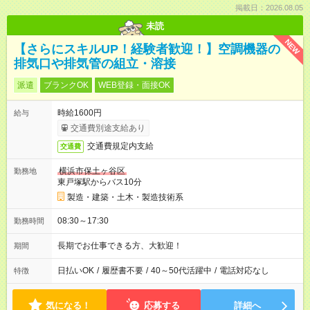
掲載日：2026.08.05
未読
NEW
【さらにスキルUP！経験者歓迎！】空調機器の
排気口や排気管の組立・溶接
派遣
ブランクOK
WEB登録・面接OK
時給1600円
給与
交通費別途支給あり
交通費規定内支給
交通費
横浜市保土ヶ谷区
勤務地
東戸塚駅からバス10分
製造・建築・土木・製造技術系
08:30～17:30
勤務時間
長期でお仕事できる方、大歓迎！
期間
日払いOK
/
履歴書不要
/
40～50代活躍中
/
電話対応なし
特徴
気になる！
応募する
詳細へ