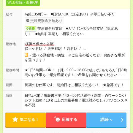
WEB登録・面接OK
時給1350円～ ■日払いOK（規定あり）※即日払い不可
給与
交通費別途支給あり
交通費全額支給 ■ガソリン代も全額支給（規定あ
交通費
り） ■無料駐車場もご相談ください
横浜市保土ヶ谷区
勤務地
保土ケ谷駅
/
天王町駅
/
西谷駅
/
…
＜選べる勤務地＞病院 ※ご自宅の近くなど、お好きな場所
を選べます！
★1日6時間～OK！ （例）9:00～18:00のあいだ もちろん1日8時
勤務時間
間のお仕事もご紹介可能です！ご希望をお聞かせください！★家
庭の都合でお休みが必要な場合も遠慮なくご相談ください。
長期のお仕事です。開始日はご相談ください！ ★急募です！
期間
日払いOK
/
履歴書不要
/
40～50代活躍中
/
副業・WワークOK
/
特徴
シフト勤務
/
10名以上の大量募集
/
電話対応なし
/
パソコンスキ
ル不要
気になる！
応募する
詳細へ