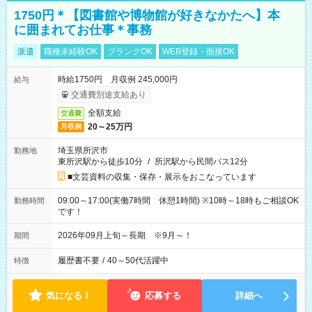
1750円＊【図書館や博物館が好きなかたへ】本
に囲まれてお仕事＊事務
派遣
職種未経験OK
ブランクOK
WEB登録・面接OK
時給1750円 月収例 245,000円
給与
交通費別途支給あり
全額支給
交通費
20～25万円
月収例
埼玉県所沢市
勤務地
東所沢駅から徒歩10分
/
所沢駅から民間バス12分
■文芸資料の収集・保存・展示をおこなっています
09:00～17:00(実働7時間 休憩1時間) ※10時～18時もご相談OK
勤務時間
です！
2026年09月上旬～長期 ※9月～！
期間
履歴書不要
/
40～50代活躍中
特徴
気になる！
応募する
詳細へ