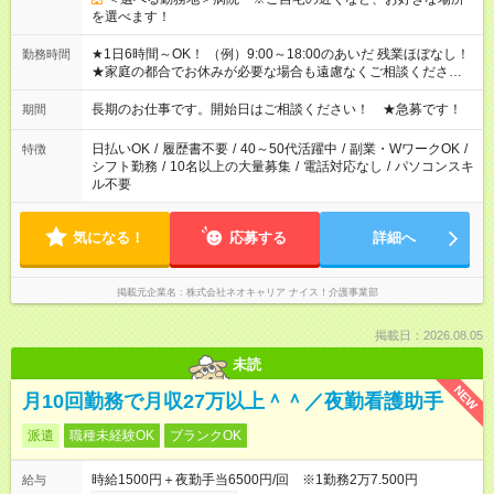
を選べます！
★1日6時間～OK！ （例）9:00～18:00のあいだ 残業ほぼなし！
勤務時間
★家庭の都合でお休みが必要な場合も遠慮なくご相談ください。
※シフトはご希望に合わせて調整可能です。 その他、 ＊週4日・
1日7時間 ＊日勤のみ ＊土日休み ＊午前だけ・午後だけ ＊平日
長期のお仕事です。開始日はご相談ください！ ★急募です！
期間
のみ・土日のみ ＊Wワークや扶養内 など、いろんなシフトのお
仕事をご紹介できます！ 登録の際に、あなたのご希望をお聞か
日払いOK
/
履歴書不要
/
40～50代活躍中
/
副業・WワークOK
/
特徴
せください。
シフト勤務
/
10名以上の大量募集
/
電話対応なし
/
パソコンスキ
ル不要
気になる！
応募する
詳細へ
掲載元企業名
株式会社ネオキャリア ナイス！介護事業部
掲載日：2026.08.05
未読
NEW
月10回勤務で月収27万以上＾＾／夜勤看護助手
派遣
職種未経験OK
ブランクOK
時給1500円＋夜勤手当6500円/回 ※1勤務2万7.500円
給与