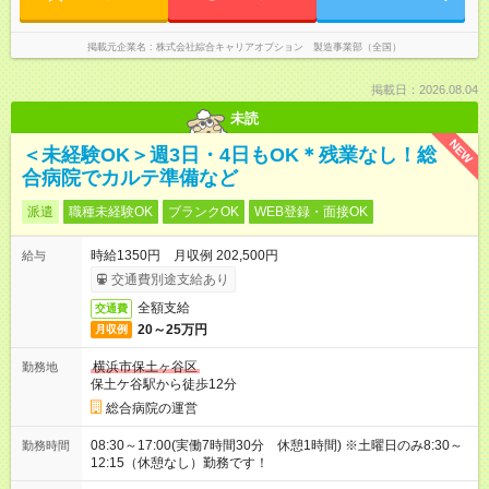
掲載元企業名
株式会社綜合キャリアオプション 製造事業部（全国）
掲載日：2026.08.04
未読
NEW
＜未経験OK＞週3日・4日もOK＊残業なし！総
合病院でカルテ準備など
派遣
職種未経験OK
ブランクOK
WEB登録・面接OK
時給1350円 月収例 202,500円
給与
交通費別途支給あり
全額支給
交通費
20～25万円
月収例
横浜市保土ヶ谷区
勤務地
保土ケ谷駅から徒歩12分
総合病院の運営
08:30～17:00(実働7時間30分 休憩1時間) ※土曜日のみ8:30～
勤務時間
12:15（休憩なし）勤務です！