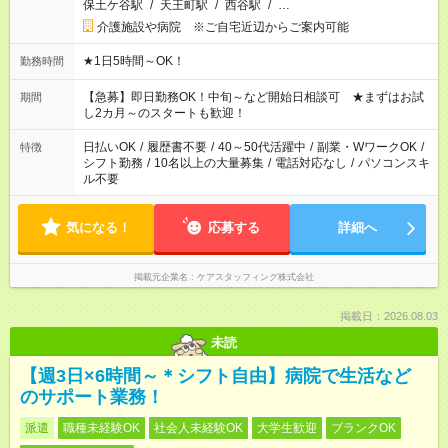
保土ケ谷駅
/
天王町駅
/
西谷駅
/
…
介護施設や病院 ※ご自宅近辺からご案内可能
★1日5時間～OK！
勤務時間
【急募】即日勤務OK！中旬～など開始日相談可 ★まずはお試
期間
し2カ月～のスタートも歓迎！
日払いOK
/
履歴書不要
/
40～50代活躍中
/
副業・WワークOK
/
特徴
シフト勤務
/
10名以上の大量募集
/
電話対応なし
/
パソコンスキ
ル不要
気になる！
応募する
詳細へ
掲載元企業名
ケアスタッフィング株式会社
掲載日：2026.08.03
未読
【週3日×6時間～＊シフト自由】病院で生活など
のサポート業務！
派遣
職種未経験OK
社会人未経験OK
大学生歓迎
ブランクOK