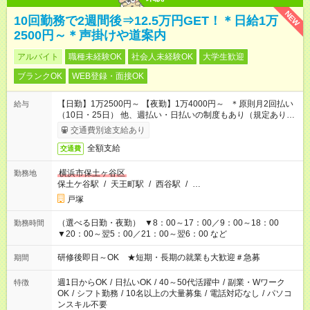
NEW
10回勤務で2週間後⇒12.5万円GET！＊日給1万
2500円～＊声掛けや道案内
アルバイト
職種未経験OK
社会人未経験OK
大学生歓迎
ブランクOK
WEB登録・面接OK
【日勤】1万2500円～ 【夜勤】1万4000円～ ＊原則月2回払い
給与
（10日・25日） 他、週払い・日払いの制度もあり（規定あり）
＃日収1万円以上
交通費別途支給あり
全額支給
交通費
横浜市保土ヶ谷区
勤務地
保土ケ谷駅
/
天王町駅
/
西谷駅
/
…
戸塚
（選べる日勤・夜勤） ▼8：00～17：00／9：00～18：00
勤務時間
▼20：00～翌5：00／21：00～翌6：00 など
研修後即日～OK ★短期・長期の就業も大歓迎＃急募
期間
週1日からOK
/
日払いOK
/
40～50代活躍中
/
副業・Wワーク
特徴
OK
/
シフト勤務
/
10名以上の大量募集
/
電話対応なし
/
パソコ
ンスキル不要