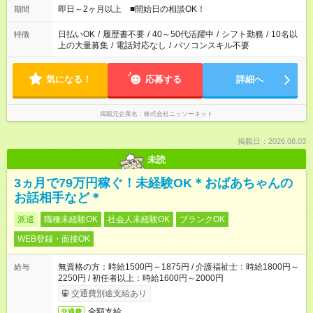
即日～2ヶ月以上 ■開始日の相談OK！
期間
日払いOK
/
履歴書不要
/
40～50代活躍中
/
シフト勤務
/
10名以
特徴
上の大量募集
/
電話対応なし
/
パソコンスキル不要
気になる！
応募する
詳細へ
掲載元企業名
株式会社ニッソーネット
掲載日：2026.08.03
未読
3ヵ月で79万円稼ぐ！未経験OK＊おばあちゃんの
お話相手など＊
派遣
職種未経験OK
社会人未経験OK
ブランクOK
WEB登録・面接OK
無資格の方：時給1500円～1875円 / 介護福祉士：時給1800円～
給与
2250円 / 初任者以上：時給1600円～2000円
交通費別途支給あり
全額支給
交通費