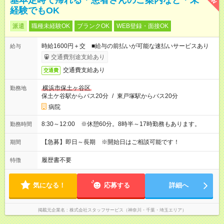
基本定時で帰れる＊患者さんのご案内など＊未
経験でもOK
派遣
職種未経験OK
ブランクOK
WEB登録・面接OK
時給1600円＋交 ■給与の前払いが可能な速払いサービスあり
給与
交通費別途支給あり
交通費支給あり
交通費
横浜市保土ヶ谷区
勤務地
保土ケ谷駅からバス20分
/
東戸塚駅からバス20分
病院
8:30～12:00 ※休憩60分。8時半～17時勤務もあります。
勤務時間
【急募】即日～長期 ※開始日はご相談可能です！
期間
履歴書不要
特徴
気になる！
応募する
詳細へ
掲載元企業名
株式会社スタッフサービス（神奈川・千葉・埼玉エリア）