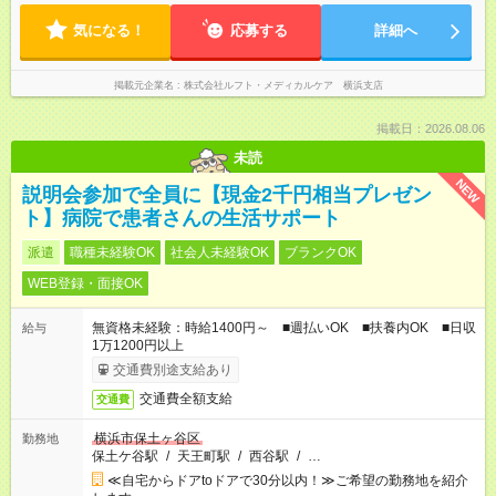
気になる！
応募する
詳細へ
掲載元企業名
株式会社ルフト・メディカルケア 横浜支店
掲載日：2026.08.06
未読
NEW
説明会参加で全員に【現金2千円相当プレゼン
ト】病院で患者さんの生活サポート
派遣
職種未経験OK
社会人未経験OK
ブランクOK
WEB登録・面接OK
無資格未経験：時給1400円～ ■週払いOK ■扶養内OK ■日収
給与
1万1200円以上
交通費別途支給あり
交通費全額支給
交通費
横浜市保土ヶ谷区
勤務地
保土ケ谷駅
/
天王町駅
/
西谷駅
/
…
≪自宅からドアtoドアで30分以内！≫ご希望の勤務地を紹介