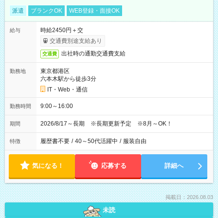
派遣
ブランクOK
WEB登録・面接OK
時給2450円＋交
給与
交通費別途支給あり
出社時の通勤交通費支給
交通費
東京都港区
勤務地
六本木駅から徒歩3分
IT・Web・通信
9:00～16:00
勤務時間
2026/8/17～長期 ※長期更新予定 ※8月～OK！
期間
履歴書不要
/
40～50代活躍中
/
服装自由
特徴
気になる！
応募する
詳細へ
掲載日：2026.08.03
未読