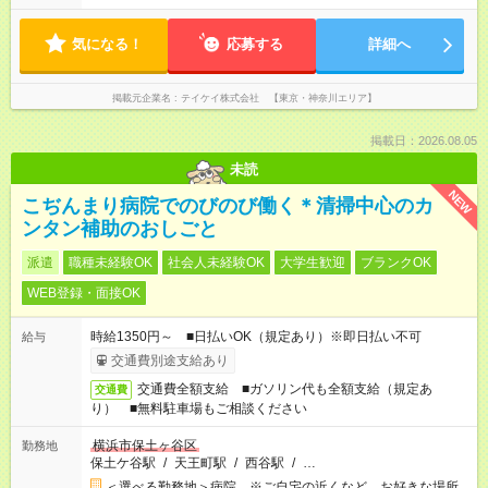
気になる！
応募する
詳細へ
掲載元企業名
テイケイ株式会社 【東京・神奈川エリア】
掲載日：2026.08.05
未読
NEW
こぢんまり病院でのびのび働く＊清掃中心のカ
ンタン補助のおしごと
派遣
職種未経験OK
社会人未経験OK
大学生歓迎
ブランクOK
WEB登録・面接OK
時給1350円～ ■日払いOK（規定あり）※即日払い不可
給与
交通費別途支給あり
交通費全額支給 ■ガソリン代も全額支給（規定あ
交通費
り） ■無料駐車場もご相談ください
横浜市保土ヶ谷区
勤務地
保土ケ谷駅
/
天王町駅
/
西谷駅
/
…
＜選べる勤務地＞病院 ※ご自宅の近くなど、お好きな場所