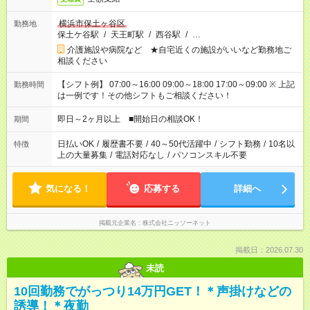
横浜市保土ヶ谷区
勤務地
保土ケ谷駅
/
天王町駅
/
西谷駅
/
…
介護施設や病院など ★自宅近くの施設がいいなど勤務地ご
相談ください
【シフト例】 07:00～16:00 09:00～18:00 17:00～09:00 ※ 上記
勤務時間
は一例です！その他シフトもご相談ください！
即日～2ヶ月以上 ■開始日の相談OK！
期間
日払いOK
/
履歴書不要
/
40～50代活躍中
/
シフト勤務
/
10名以
特徴
上の大量募集
/
電話対応なし
/
パソコンスキル不要
気になる！
応募する
詳細へ
掲載元企業名
株式会社ニッソーネット
掲載日：2026.07.30
未読
10回勤務でがっつり14万円GET！＊声掛けなどの
誘導！＊夜勤