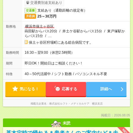
交通費別途支給あり
支給あり（通勤距離の規定有）
交通費
25～30万円
月収例
横浜市保土ヶ谷区
勤務地
蒔田駅からバス20分
/
井土ケ谷駅からバス15分
/
東戸塚駅か
らバス15分
/
…
保土ヶ谷区狩場町にある総合病院です。
16:30～翌9:00（休憩2.5時間）
勤務時間
即日OK！開始日はご相談ください！
期間
40～50代活躍中
/
シフト勤務
/
パソコンスキル不要
特徴
気になる！
応募する
詳細へ
掲載元企業名
株式会社ルフト・メディカルケア 横浜支店
掲載日：2026.08.05
未読
NEW