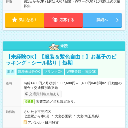
週1日からOK / 日払いOK / 副業・WワークOK / 10名以上の大量
特徴
募集
気になる！
応募する
詳細へ
未読
【未経験OK】【服装＆髪色自由！】お菓子のピ
ッキング・シール貼り｜短期
派遣
職種未経験OK
ブランクOK
WEB登録・面接OK
時給1400円／月収例：117,600円＝1,400円×4時間×21日勤務の
給与
場合＋交通費別途支給
交通費別途支給あり
実費支給／当社規定あり。
交通費
さいたま市見沼区
勤務地
七里駅から車6分
/
大宮公園駅
/
大宮(埼玉県)駅
アパレル・日用雑貨