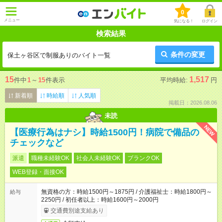
0
メニュー
気になる！
ログイン
検索結果
条件の変更
保土ヶ谷区で制服ありのバイト一覧
15
1,517
件中
1
～
15
件表示
平均時給:
円
新着順
時給順
人気順
掲載日：2026.08.06
未読
NEW
【医療行為はナシ】時給1500円！病院で備品の
チェックなど
派遣
職種未経験OK
社会人未経験OK
ブランクOK
WEB登録・面接OK
無資格の方：時給1500円～1875円 / 介護福祉士：時給1800円～
給与
2250円 / 初任者以上：時給1600円～2000円
交通費別途支給あり