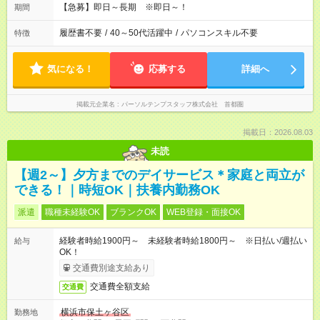
【急募】即日～長期 ※即日～！
期間
履歴書不要
/
40～50代活躍中
/
パソコンスキル不要
特徴
気になる！
応募する
詳細へ
掲載元企業名
パーソルテンプスタッフ株式会社 首都圏
掲載日：2026.08.03
未読
【週2～】夕方までのデイサービス＊家庭と両立が
できる！｜時短OK｜扶養内勤務OK
派遣
職種未経験OK
ブランクOK
WEB登録・面接OK
経験者時給1900円～ 未経験者時給1800円～ ※日払い/週払い
給与
OK！
交通費別途支給あり
交通費全額支給
交通費
横浜市保土ヶ谷区
勤務地