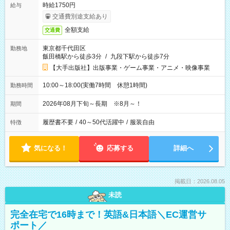
時給1750円
給与
交通費別途支給あり
全額支給
交通費
東京都千代田区
勤務地
飯田橋駅から徒歩3分
/
九段下駅から徒歩7分
【大手出版社】出版事業・ゲーム事業・アニメ・映像事業
10:00～18:00(実働7時間 休憩1時間)
勤務時間
2026年08月下旬～長期 ※8月～！
期間
履歴書不要
/
40～50代活躍中
/
服装自由
特徴
気になる！
応募する
詳細へ
掲載日：2026.08.05
未読
完全在宅で16時まで！英語&日本語＼EC運営サ
ポート／