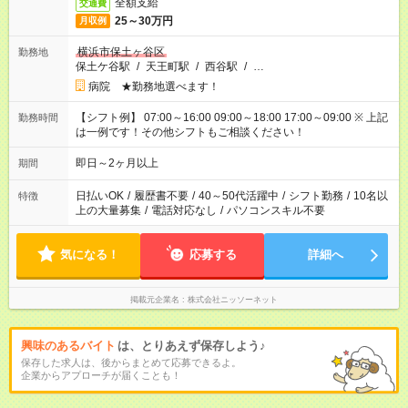
全額支給
交通費
25～30万円
月収例
横浜市保土ヶ谷区
勤務地
保土ケ谷駅
/
天王町駅
/
西谷駅
/
…
病院 ★勤務地選べます！
【シフト例】 07:00～16:00 09:00～18:00 17:00～09:00 ※ 上記
勤務時間
は一例です！その他シフトもご相談ください！
即日～2ヶ月以上
期間
日払いOK
/
履歴書不要
/
40～50代活躍中
/
シフト勤務
/
10名以
特徴
上の大量募集
/
電話対応なし
/
パソコンスキル不要
気になる！
応募する
詳細へ
掲載元企業名
株式会社ニッソーネット
興味のあるバイト
は、とりあえず保存しよう♪
保存した求人は、後からまとめて応募できるよ。
企業からアプローチが届くことも！