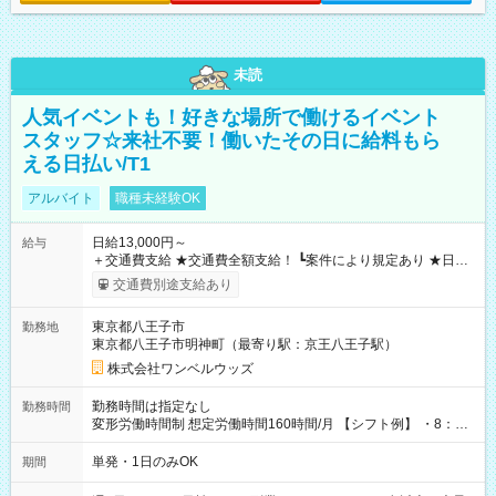
未読
人気イベントも！好きな場所で働けるイベント
スタッフ☆来社不要！働いたその日に給料もら
える日払い/T1
アルバイト
職種未経験OK
日給13,000円～
給与
＋交通費支給 ★交通費全額支給！ ┗案件により規定あり ★日払
いOK！（規定あり） ┗働いたその日に現金GET♪ お仕事後はコ
交通費別途支給あり
ンビニATMから 日払い分を引き落とせます！ 【試用期間】試
用期間なし
東京都八王子市
勤務地
東京都八王子市明神町（最寄り駅：京王八王子駅）
株式会社ワンベルウッズ
勤務時間は指定なし
勤務時間
変形労働時間制 想定労働時間160時間/月 【シフト例】 ・8：00
～21：00
単発・1日のみOK
期間