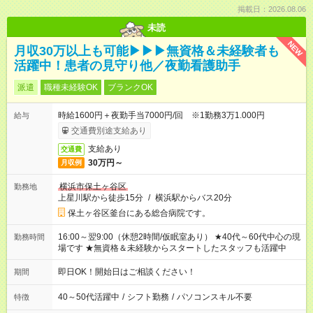
掲載日：2026.08.06
未読
NEW
月収30万以上も可能▶▶▶無資格＆未経験者も
活躍中！患者の見守り他／夜勤看護助手
派遣
職種未経験OK
ブランクOK
時給1600円＋夜勤手当7000円/回 ※1勤務3万1.000円
給与
交通費別途支給あり
支給あり
交通費
30万円～
月収例
横浜市保土ヶ谷区
勤務地
上星川駅から徒歩15分
/
横浜駅からバス20分
保土ヶ谷区釜台にある総合病院です。
16:00～翌9:00（休憩2時間/仮眠室あり） ★40代～60代中心の現
勤務時間
場です ★無資格＆未経験からスタートしたスタッフも活躍中
即日OK！開始日はご相談ください！
期間
40～50代活躍中
/
シフト勤務
/
パソコンスキル不要
特徴