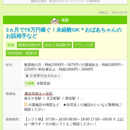
掲載元企業名
株式会社ネオキャリア ナイス！介護事業部
掲載日：2026.08.03
未読
3ヵ月で79万円稼ぐ！未経験OK＊おばあちゃんの
お話相手など
派遣
職種未経験OK
社会人未経験OK
ブランクOK
WEB登録・面接OK
無資格の方：時給1500円～1875円 / 介護福祉士：時給1800円～
給与
2250円 / 初任者以上：時給1600円～2000円
交通費別途支給あり
全額支給
交通費
横浜市保土ヶ谷区
勤務地
保土ケ谷駅
/
天王町駅
/
西谷駅
/
…
介護施設や病院など ★自宅近くの施設がいいなど勤務地ご
相談ください
【シフト例】 07:00～16:00 09:00～18:00 17:00～09:00 ※ 上記
勤務時間
は一例です！その他シフトもご相談ください！