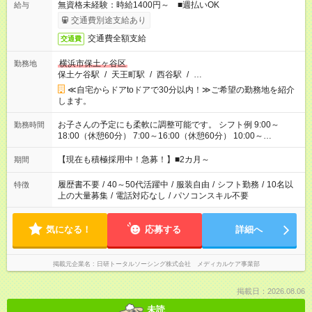
無資格未経験：時給1400円～ ■週払いOK
給与
交通費別途支給あり
交通費全額支給
交通費
横浜市保土ヶ谷区
勤務地
保土ケ谷駅
/
天王町駅
/
西谷駅
/
…
≪自宅からドアtoドアで30分以内！≫ご希望の勤務地を紹介
します。
お子さんの予定にも柔軟に調整可能です。 シフト例 9:00～
勤務時間
18:00（休憩60分） 7:00～16:00（休憩60分） 10:00～
19:00（休憩60分） ※Wワーク希望の方へ 今ご覧のお仕事で希
望する勤務時間と、もう1つのお仕事の勤務時間の合計が 週40
【現在も積極採用中！急募！】■2カ月～
期間
時間を超えなければOKです。
履歴書不要
/
40～50代活躍中
/
服装自由
/
シフト勤務
/
10名以
特徴
上の大量募集
/
電話対応なし
/
パソコンスキル不要
気になる！
応募する
詳細へ
掲載元企業名
日研トータルソーシング株式会社 メディカルケア事業部
掲載日：2026.08.06
未読