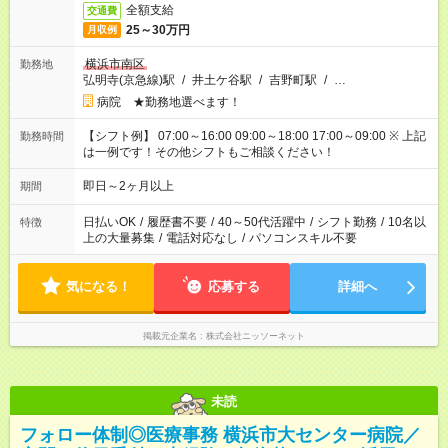
全額支給
交通費
25～30万円
月収例
横浜市南区
勤務地
弘明寺(京急線)駅
/
井土ケ谷駅
/
吉野町駅
/
…
病院 ★勤務地選べます！
【シフト例】 07:00～16:00 09:00～18:00 17:00～09:00 ※ 上記
勤務時間
は一例です！その他シフトもご相談ください！
即日～2ヶ月以上
期間
日払いOK
/
履歴書不要
/
40～50代活躍中
/
シフト勤務
/
10名以
特徴
上の大量募集
/
電話対応なし
/
パソコンスキル不要
気になる！
応募する
詳細へ
掲載元企業名
株式会社ニッソーネット
未読
フォロー体制◎医療事務 横浜市大センター病院／