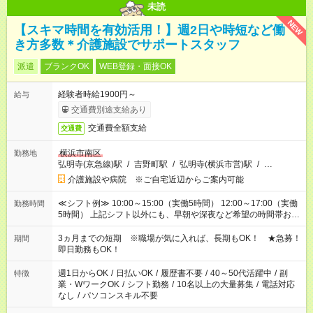
未読
NEW
【スキマ時間を有効活用！】週2日や時短など働
き方多数＊介護施設でサポートスタッフ
派遣
ブランクOK
WEB登録・面接OK
経験者時給1900円～
給与
交通費別途支給あり
交通費全額支給
交通費
横浜市南区
勤務地
弘明寺(京急線)駅
/
吉野町駅
/
弘明寺(横浜市営)駅
/
…
介護施設や病院 ※ご自宅近辺からご案内可能
≪シフト例≫ 10:00～15:00（実働5時間） 12:00～17:00（実働
勤務時間
5時間） 上記シフト以外にも、早朝や深夜など希望の時間帯お聞
かせください！ 事前に担当からヒアリングもしますので、ご安
心ください！
3ヵ月までの短期 ※職場が気に入れば、長期もOK！ ★急募！
期間
即日勤務もOK！
週1日からOK
/
日払いOK
/
履歴書不要
/
40～50代活躍中
/
副
特徴
業・WワークOK
/
シフト勤務
/
10名以上の大量募集
/
電話対応
なし
/
パソコンスキル不要