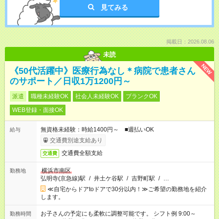
見てみる
掲載日：2026.08.06
未読
NEW
《50代活躍中》医療行為なし＊病院で患者さん
のサポート／日収1万1200円～
派遣
職種未経験OK
社会人未経験OK
ブランクOK
WEB登録・面接OK
無資格未経験：時給1400円～ ■週払いOK
給与
交通費別途支給あり
交通費全額支給
交通費
横浜市南区
勤務地
弘明寺(京急線)駅
/
井土ケ谷駅
/
吉野町駅
/
…
≪自宅からドアtoドアで30分以内！≫ご希望の勤務地を紹介
します。
お子さんの予定にも柔軟に調整可能です。 シフト例 9:00～
勤務時間