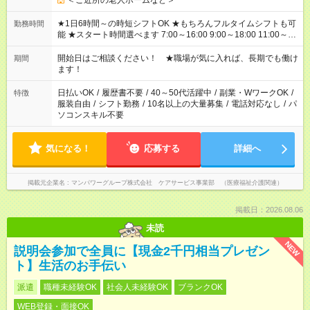
＜ご近所の老人ホームなど＞
★1日6時間～の時短シフトOK ★もちろんフルタイムシフトも可
勤務時間
能 ★スタート時間選べます 7:00～16:00 9:00～18:00 11:00～
20:00 など 残業なし！ ※Wワークの場合、他のお仕事と合わせ
週40時間超の就業はご案内できません ※法令に基づき、週20時
開始日はご相談ください！ ★職場が気に入れば、長期でも働け
期間
間以上勤務は社会保険への加入対象となります ※労働者派遣法
ます！
（日雇い派遣の原則禁止）により、短時間・短期間の就業はご
案内が難しい場合があります
日払いOK
/
履歴書不要
/
40～50代活躍中
/
副業・WワークOK
/
特徴
服装自由
/
シフト勤務
/
10名以上の大量募集
/
電話対応なし
/
パ
ソコンスキル不要
気になる！
応募する
詳細へ
掲載元企業名
マンパワーグループ株式会社 ケアサービス事業部 （医療福祉介護関連）
掲載日：2026.08.06
未読
NEW
説明会参加で全員に【現金2千円相当プレゼン
ト】生活のお手伝い
派遣
職種未経験OK
社会人未経験OK
ブランクOK
WEB登録・面接OK