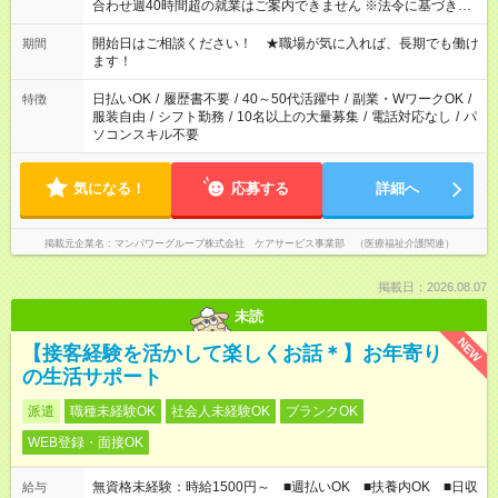
合わせ週40時間超の就業はご案内できません ※法令に基づき、
週20時間以上勤務は社会保険への加入対象となります ※労働者
派遣法（日雇い派遣の原則禁止）により、短時間・短期間の就
開始日はご相談ください！ ★職場が気に入れば、長期でも働け
期間
業はご案内が難しい場合があります
ます！
日払いOK
/
履歴書不要
/
40～50代活躍中
/
副業・WワークOK
/
特徴
服装自由
/
シフト勤務
/
10名以上の大量募集
/
電話対応なし
/
パ
ソコンスキル不要
気になる！
応募する
詳細へ
掲載元企業名
マンパワーグループ株式会社 ケアサービス事業部 （医療福祉介護関連）
掲載日：2026.08.07
未読
NEW
【接客経験を活かして楽しくお話＊】お年寄り
の生活サポート
派遣
職種未経験OK
社会人未経験OK
ブランクOK
WEB登録・面接OK
無資格未経験：時給1500円～ ■週払いOK ■扶養内OK ■日収
給与