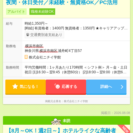
夜間・休日受付／未経験・無資格OK／PC活用
アルバイト
職種未経験OK
時給1,350円～
給与
[時給] 有資格者：1400円 無資格者：1350円 ★キャリアアップ制
度あり 進級により給与がアップします！ 【試用期間】試用期間
交通費別途支給あり
あり 試用期間の長さ：3ヶ月 雇用形態、給与は本採用時と同じ
です。
横浜市南区
勤務地
神奈川県
横浜市南区
浦舟町4丁目57
株式会社ニチイ学館
平均労働時間：1ヶ月あたり170時間 ＜シフト例＞ 月～金・土日
勤務時間
祝日 [1]16:30～翌8:45（休憩60分） [2]18:00～翌8:00（休憩60
分） [3]8:30～16:45（休憩60分） ※上記勤務時間でのシフト制
／月170時間 ※1ヶ月単位の変形労働時間制 平均労働時間：1ヶ
気になる！
月あたり170時間 ＜シフト例＞ 月～金・土日祝日 [1]16:30～翌
応募する
詳細へ
8:45（休憩60分） [2]18:00～翌8:00（休憩60分） [3]8:30～
16:45（休憩60分） ※上記勤務時間でのシフト制／月170時間
※1ヶ月単位の変形労働時間制
掲載元企業名
株式会社ニチイ学館
掲載日：2026.08.08
未読
NEW
【8月～OK！週2日～】ホテルライクな高齢者