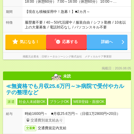
18:00（休憩60分） 7:00～16:00（休憩60分） 10:00～
19:00（休憩60分） ※Wワーク希望の方へ 今ご覧のお仕事で希
望する勤務時間と、もう1つのお仕事の勤務時間の合計が 週40
【現在も積極採用中！急募！】■2カ月～
期間
時間を超えなければOKです。
履歴書不要
/
40～50代活躍中
/
服装自由
/
シフト勤務
/
10名以
特徴
上の大量募集
/
電話対応なし
/
パソコンスキル不要
気になる！
応募する
詳細へ
掲載元企業名
日研トータルソーシング株式会社 メディカルケア事業部
掲載日：2026.08.05
未読
≪無資格でも月収25.6万円～≫病院で受付やカル
テの整理など
派遣
社会人未経験OK
ブランクOK
WEB登録・面接OK
時給1600円～ ■月収25.6万円～（日収1万2800円×20日）
給与
交通費別途支給あり
交通費規定内支給
交通費