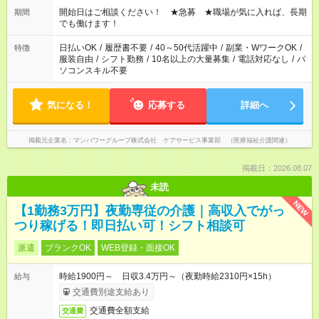
ん ※法令に基づき、週20時間以上勤務は社会保険への加入対象
開始日はご相談ください！ ★急募 ★職場が気に入れば、長期
期間
となります ※労働者派遣法（日雇い派遣の原則禁止）により、
でも働けます！
短時間・短期間の就業はご案内が難しい場合があります
日払いOK
/
履歴書不要
/
40～50代活躍中
/
副業・WワークOK
/
特徴
服装自由
/
シフト勤務
/
10名以上の大量募集
/
電話対応なし
/
パ
ソコンスキル不要
気になる！
応募する
詳細へ
掲載元企業名
マンパワーグループ株式会社 ケアサービス事業部 （医療福祉介護関連）
掲載日：2026.08.07
未読
NEW
【1勤務3万円】夜勤専従の介護｜高収入でがっ
つり稼げる！即日払い可！シフト相談可
派遣
ブランクOK
WEB登録・面接OK
時給1900円～ 日収3.4万円～（夜勤時給2310円×15h）
給与
交通費別途支給あり
交通費全額支給
交通費