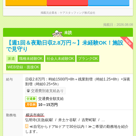
掲載元企業名
ケアスタッフィング株式会社
掲載日：2026.08.08
未読
NEW
【週1回＆夜勤日収2.8万円～】未経験OK！施設
で見守り
派遣
職種未経験OK
社会人未経験OK
ブランクOK
WEB登録・面接OK
日収2.8万円：時給1500円×8h＋残業割増（時給1.25×8h）+深夜
給与
割増（時給0.25×5h）
交通費別途支給あり
交通費全額支給
交通費
10～15万円
月収例
横浜市南区
勤務地
弘明寺(京急線)駅
/
井土ケ谷駅
/
吉野町駅
/
…
≪自宅からドアtoドアで30分以内！≫ご希望の勤務地を紹介
します。