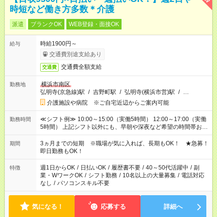
時短など働き方多数＊介護
派遣
ブランクOK
WEB登録・面接OK
時給1900円～
給与
交通費別途支給あり
交通費全額支給
交通費
横浜市南区
勤務地
弘明寺(京急線)駅
/
吉野町駅
/
弘明寺(横浜市営)駅
/
…
介護施設や病院 ※ご自宅近辺からご案内可能
≪シフト例≫ 10:00～15:00（実働5時間） 12:00～17:00（実働
勤務時間
5時間） 上記シフト以外にも、早朝や深夜など希望の時間帯お聞
かせください！ 事前に担当からヒアリングもしますので、ご安
心ください！
3ヵ月までの短期 ※職場が気に入れば、長期もOK！ ★急募！
期間
即日勤務もOK！
週1日からOK
/
日払いOK
/
履歴書不要
/
40～50代活躍中
/
副
特徴
業・WワークOK
/
シフト勤務
/
10名以上の大量募集
/
電話対応
なし
/
パソコンスキル不要
気になる！
応募する
詳細へ