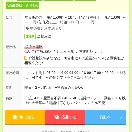
WEB登録・面接OK
無資格の方：時給1500円～1875円 / 介護福祉士：時給1800円～
給与
2250円 / 初任者以上：時給1600円～2000円
交通費別途支給あり
全額支給
交通費
横浜市南区
勤務地
弘明寺(京急線)駅
/
井土ケ谷駅
/
吉野町駅
/
…
介護施設や病院など ★自宅近くの施設がいいなど勤務地ご
相談ください
【シフト例】 07:00～16:00 09:00～18:00 17:00～09:00 ※ 上記
勤務時間
は一例です！その他シフトもご相談ください！
即日～2ヶ月以上 ■開始日の相談OK！
期間
日払いOK
/
履歴書不要
/
40～50代活躍中
/
シフト勤務
/
10名以
特徴
上の大量募集
/
電話対応なし
/
パソコンスキル不要
気になる！
応募する
詳細へ
掲載元企業名
株式会社ニッソーネット