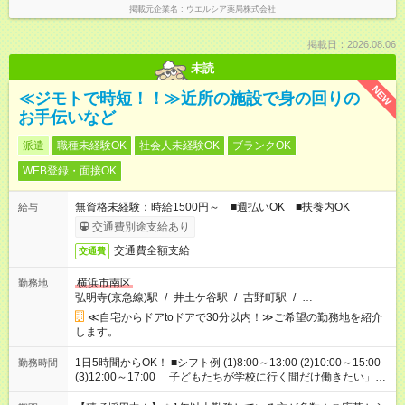
掲載元企業名
ウエルシア薬局株式会社
掲載日：2026.08.06
未読
NEW
≪ジモトで時短！！≫近所の施設で身の回りの
お手伝いなど
派遣
職種未経験OK
社会人未経験OK
ブランクOK
WEB登録・面接OK
無資格未経験：時給1500円～ ■週払いOK ■扶養内OK
給与
交通費別途支給あり
交通費全額支給
交通費
横浜市南区
勤務地
弘明寺(京急線)駅
/
井土ケ谷駅
/
吉野町駅
/
…
≪自宅からドアtoドアで30分以内！≫ご希望の勤務地を紹介
します。
1日5時間からOK！ ■シフト例 (1)8:00～13:00 (2)10:00～15:00
勤務時間
(3)12:00～17:00 「子どもたちが学校に行く間だけ働きたい」
「余裕を持って夕飯の準備がしたい」 「午前中は働いて、午後