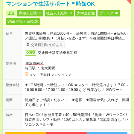
マンションで生活サポート＊時短OK
派遣
職種未経験OK
社会人未経験OK
大学生歓迎
ブランクOK
WEB登録・面接OK
無資格未経験：時給1600円～ 経験者：時給1800円～★日払い
給与
／週払い制度あり（月払いも選べます）※稼働開始時は手続き完
了次第のお支払いとなります。
交通費別途支給あり
交通費全額支給※規定有
交通費
横浜市南区
勤務地
蒔田駅
/
南太田駅
＜シニア向けマンション＞
★1日6時間～の時短シフトOK ★スタート時間選べます！ 7:00～
勤務時間
16:00 9:00～17:00 11:00～19:00 など 残業なし！ ※Wワークの
場合、他のお仕事と合わせ週40時間超の就業はご案内できませ
ん ※法令に基づき、週20時間以上勤務は社会保険への加入対象
開始日はご相談ください！ ★急募 ★職場が気に入れば、長期
期間
となります ※労働者派遣法（日雇い派遣の原則禁止）により、
でも働けます！
短時間・短期間の就業はご案内が難しい場合があります
日払いOK
/
履歴書不要
/
40～50代活躍中
/
副業・WワークOK
/
特徴
服装自由
/
シフト勤務
/
10名以上の大量募集
/
電話対応なし
/
パ
ソコンスキル不要