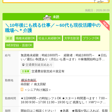
掲載日：2026.08.09
未読
NEW
＼10年後にも残る仕事／～60代も現役活躍中の
職場へ＊介護
派遣
職種未経験OK
社会人未経験OK
大学生歓迎
ブランクOK
WEB登録・面接OK
無資格未経験：時給1600円～ 経験者：時給1800円～ ★日払
給与
い／週払い制度あり（月払いも選べます）※稼働開始時は手続き
完了次第のお支払いとなります。
交通費別途支給あり
交通費全額支給※規定有
交通費
横浜市南区
勤務地
蒔田駅
/
南太田駅
＜シニア向け施設＞
★1日6時間～の時短シフトOK ★スタート時間選べます！ 7:00～
勤務時間
16:00 9:00～17:00 11:00～19:00 など 残業なし！ ※Wワークの
場合、他のお仕事と合わせ週40時間超の就業はご案内できませ
ん ※法令に基づき、週20時間以上勤務は社会保険への加入対象
開始日はご相談ください！ ★急募 ★職場が気に入れば、長期
期間