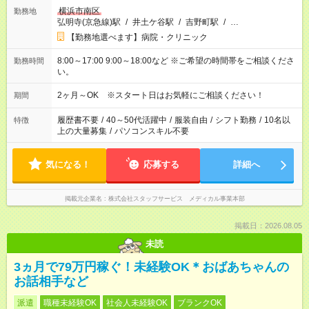
横浜市南区
勤務地
弘明寺(京急線)駅
/
井土ケ谷駅
/
吉野町駅
/
…
【勤務地選べます】病院・クリニック
8:00～17:00 9:00～18:00など ※ご希望の時間帯をご相談くださ
勤務時間
い。
2ヶ月～OK ※スタート日はお気軽にご相談ください！
期間
履歴書不要
/
40～50代活躍中
/
服装自由
/
シフト勤務
/
10名以
特徴
上の大量募集
/
パソコンスキル不要
気になる！
応募する
詳細へ
掲載元企業名
株式会社スタッフサービス メディカル事業本部
掲載日：2026.08.05
未読
3ヵ月で79万円稼ぐ！未経験OK＊おばあちゃんの
お話相手など
派遣
職種未経験OK
社会人未経験OK
ブランクOK