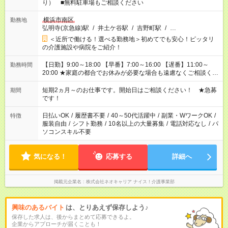
り） ■無料駐車場もご相談ください
横浜市南区
勤務地
弘明寺(京急線)駅
/
井土ケ谷駅
/
吉野町駅
/
…
＜近所で働ける！選べる勤務地＞初めてでも安心！ピッタリ
の介護施設や病院をご紹介！
【日勤】9:00～18:00 【早番】7:00～16:00 【遅番】11:00～
勤務時間
20:00 ★家庭の都合でお休みが必要な場合も遠慮なくご相談くだ
さい。
短期2ヵ月～のお仕事です。開始日はご相談ください！ ★急募
期間
です！
日払いOK
/
履歴書不要
/
40～50代活躍中
/
副業・WワークOK
/
特徴
服装自由
/
シフト勤務
/
10名以上の大量募集
/
電話対応なし
/
パ
ソコンスキル不要
気になる！
応募する
詳細へ
掲載元企業名
株式会社ネオキャリア ナイス！介護事業部
興味のあるバイト
は、とりあえず保存しよう♪
保存した求人は、後からまとめて応募できるよ。
企業からアプローチが届くことも！