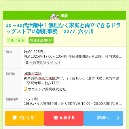
未読
30～40代活躍中！無理なく家庭と両立できるドラ
ッグストアの調剤事務│_2277_六ッ川
アルバイト
職種未経験OK
時給1,325円～
給与
時給1325円(17:00～1354円)※研修期間3ヶ月以降、社内試験に
よる更新判定あり 社内試験合格後、時給＋50～100円の昇給あ
交通費別途支給あり
り （大学生は＋20円） 試用期間あり：入社日から3ヶ月間／本
採用と待遇は変わりません。 【試用期間】試用期間あり 試用期
横浜市南区
勤務地
間の長さ：3ヶ月 雇用形態、給与は本採用時と同じです。
神奈川県
横浜市南区
六ツ川2丁目108-3（最寄り駅：京急本線
「弘明寺駅」徒歩17分）
ウエルシア薬局株式会社
シフト制
勤務時間
1日あたりの実働時間：最大4時間/日 16:00～20:00の間で1日4
時間の勤務 ☆週5日の勤務 ※勤務曜日応相談 ☆未経験・無資格
可
気になる！
応募する
詳細へ