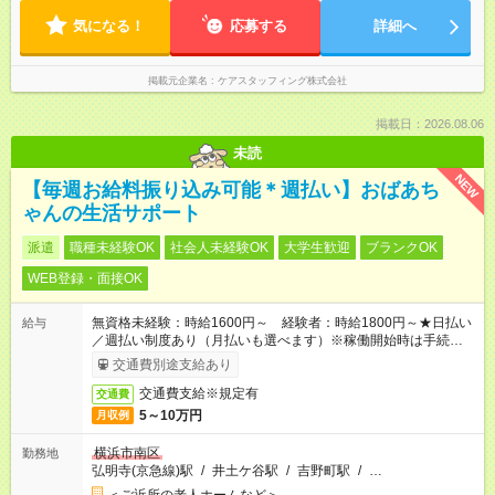
気になる！
応募する
詳細へ
掲載元企業名
ケアスタッフィング株式会社
掲載日：2026.08.06
未読
NEW
【毎週お給料振り込み可能＊週払い】おばあち
ゃんの生活サポート
派遣
職種未経験OK
社会人未経験OK
大学生歓迎
ブランクOK
WEB登録・面接OK
無資格未経験：時給1600円～ 経験者：時給1800円～★日払い
給与
／週払い制度あり（月払いも選べます）※稼働開始時は手続き完
了次第のお支払いとなります。
交通費別途支給あり
交通費支給※規定有
交通費
5～10万円
月収例
横浜市南区
勤務地
弘明寺(京急線)駅
/
井土ケ谷駅
/
吉野町駅
/
…