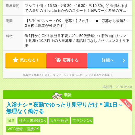
▽シフト例 ・16:30～翌9:30 ・16:30～翌10:30など ※慣れるま
勤務時間
での最初のうちは日勤からのスタート！ ※Wワーク希望の方へ
今ご覧のお仕事で希望する勤務時間と、もう1つのお仕事の勤務
時間。 合計で週40時間を超える場合は応募できません。
【8月中のスタートOK！急募！】2カ月～ ■ご応募から最短2～
期間
3日後に就業が可能です！
週1日からOK
/
履歴書不要
/
40～50代活躍中
/
服装自由
/
シフ
特徴
ト勤務
/
10名以上の大量募集
/
電話対応なし
/
パソコンスキル不
要
気になる！
応募する
詳細へ
掲載元企業名
日研トータルソーシング株式会社 メディカルケア事業部
掲載日：2026.08.08
未読
NEW
入浴ナシ＊夜勤でゆったり見守りだけ＊週1日～
無理なく働ける
派遣
社会人未経験OK
大学生歓迎
ブランクOK
WEB登録・面接OK