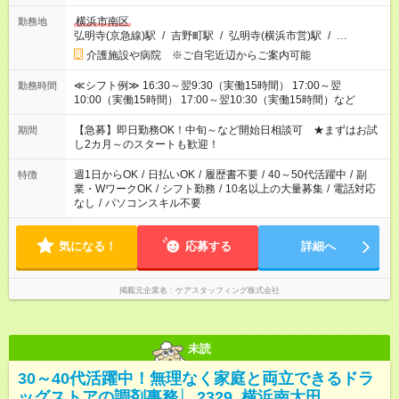
横浜市南区
勤務地
弘明寺(京急線)駅
/
吉野町駅
/
弘明寺(横浜市営)駅
/
…
介護施設や病院 ※ご自宅近辺からご案内可能
≪シフト例≫ 16:30～翌9:30（実働15時間） 17:00～翌
勤務時間
10:00（実働15時間） 17:00～翌10:30（実働15時間）など
【急募】即日勤務OK！中旬～など開始日相談可 ★まずはお試
期間
し2カ月～のスタートも歓迎！
週1日からOK
/
日払いOK
/
履歴書不要
/
40～50代活躍中
/
副
特徴
業・WワークOK
/
シフト勤務
/
10名以上の大量募集
/
電話対応
なし
/
パソコンスキル不要
気になる！
応募する
詳細へ
掲載元企業名
ケアスタッフィング株式会社
未読
30～40代活躍中！無理なく家庭と両立できるドラ
ッグストアの調剤事務│_2329_横浜南太田