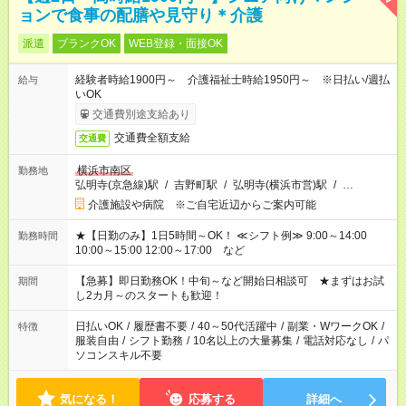
ョンで食事の配膳や見守り＊介護
派遣
ブランクOK
WEB登録・面接OK
経験者時給1900円～ 介護福祉士時給1950円～ ※日払い/週払
給与
いOK
交通費別途支給あり
交通費全額支給
交通費
横浜市南区
勤務地
弘明寺(京急線)駅
/
吉野町駅
/
弘明寺(横浜市営)駅
/
…
介護施設や病院 ※ご自宅近辺からご案内可能
★【日勤のみ】1日5時間～OK！ ≪シフト例≫ 9:00～14:00
勤務時間
10:00～15:00 12:00～17:00 など
【急募】即日勤務OK！中旬～など開始日相談可 ★まずはお試
期間
し2カ月～のスタートも歓迎！
日払いOK
/
履歴書不要
/
40～50代活躍中
/
副業・WワークOK
/
特徴
服装自由
/
シフト勤務
/
10名以上の大量募集
/
電話対応なし
/
パ
ソコンスキル不要
気になる！
応募する
詳細へ