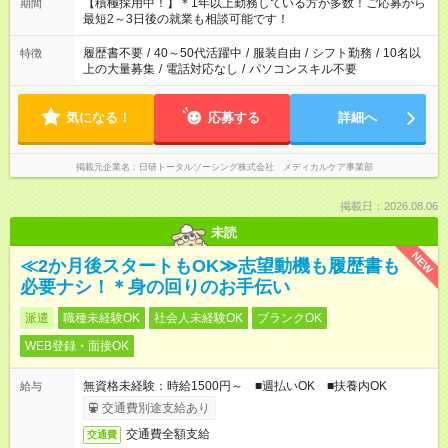
はプライベートの時間にしたい」 など、ご希望を教えてくださ
【積極採用中！】＊1年以上勤務している方が多数！ご応募から
期間
いね。 ※Wワーク希望の方へ 今ご覧のお仕事で希望する勤務時
最短2～3日後の就業も相談可能です！
間と、もう1つのお仕事の勤務時間。 合計で週40時間を超える
場合は応募できません。
履歴書不要
/
40～50代活躍中
/
服装自由
/
シフト勤務
/
10名以
特徴
上の大量募集
/
電話対応なし
/
パソコンスキル不要
気になる！
応募する
詳細へ
掲載元企業名
日研トータルソーシング株式会社 メディカルケア事業部
掲載日：2026.08.06
未読
NEW
≪2か月後スタートもOK≫志望動機も履歴書も
必要ナシ！＊身の回りのお手伝い
派遣
職種未経験OK
社会人未経験OK
ブランクOK
WEB登録・面接OK
無資格未経験：時給1500円～ ■週払いOK ■扶養内OK
給与
交通費別途支給あり
交通費全額支給
交通費