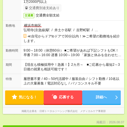
1万2000円以上
交通費別途支給あり
交通費全額支給
交通費
横浜市南区
勤務地
弘明寺(京急線)駅
/
井土ケ谷駅
/
吉野町駅
/
…
≪自宅からドアtoドアで30分以内！≫ご希望の勤務地を紹介
します。
9:00～18:00（休憩60分） ■ご希望があれば下記シフトもOK！
勤務時間
早番 7:00～16:00 遅番 10:00～19:00 「家族と休みを合わせた
い」 「余裕を持って夕飯の準備がしたい」 「できれば残業はし
たくない」 など、ご希望を教えてくださいね。 ※Wワーク希望
【現在も積極採用中！急募！】2カ月～ ■ご応募から最短2～3
期間
の方へ 今ご覧のお仕事で希望する勤務時間と、もう1つのお仕事
日後の就業も相談可能です！
の勤務時間。 合計で週40時間を超える場合は応募できません。
履歴書不要
/
40～50代活躍中
/
服装自由
/
シフト勤務
/
10名以
特徴
上の大量募集
/
電話対応なし
/
パソコンスキル不要
気になる！
応募する
詳細へ
掲載元企業名
日研トータルソーシング株式会社 メディカルケア事業部
掲載日：2026.08.07