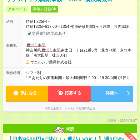
アルバイト
職種未経験OK
時給1,325円～
給与
時給1325円(17:00～1354円)※研修期間3ヶ月以降、社内試験に
よる更新判定あり 社内試験合格後、時給＋50～100円の昇給あ
交通費別途支給あり
り （大学生は＋20円） 試用期間あり：入社日から3ヶ月間／本
採用と待遇は変わりません。 【試用期間】試用期間あり 試用期
横浜市南区
勤務地
間の長さ：3ヶ月 雇用形態、給与は本採用時と同じです。
神奈川県
横浜市南区
南太田一丁目21番5号（最寄り駅：京急本
線「南太田駅」徒歩3分）
ウエルシア薬局株式会社
シフト制
勤務時間
1日あたりの実働時間：最大4時間/日 9:00～19:30の間で1日4時
間の勤務 ☆週2～4日の勤務 ※勤務曜日応相談 ☆未経験・無資格
可
気になる！
応募する
詳細へ
掲載元企業名
ウエルシア薬局株式会社
掲載日：2026.08.07
未読
NEW
【日収9500円×日払い・週払いOK！】週2日や