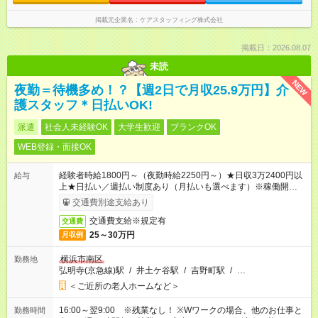
掲載元企業名
ケアスタッフィング株式会社
掲載日：2026.08.07
未読
NEW
夜勤＝待機多め！？【週2日で月収25.9万円】介
護スタッフ＊日払いOK!
派遣
社会人未経験OK
大学生歓迎
ブランクOK
WEB登録・面接OK
経験者時給1800円～（夜勤時給2250円～）★日収3万2400円以
給与
上★日払い／週払い制度あり（月払いも選べます）※稼働開始時
は手続き完了次第のお支払いとなります。
交通費別途支給あり
交通費支給※規定有
交通費
25～30万円
月収例
横浜市南区
勤務地
弘明寺(京急線)駅
/
井土ケ谷駅
/
吉野町駅
/
…
＜ご近所の老人ホームなど＞
16:00～翌9:00 ※残業なし！ ※Wワークの場合、他のお仕事と
勤務時間