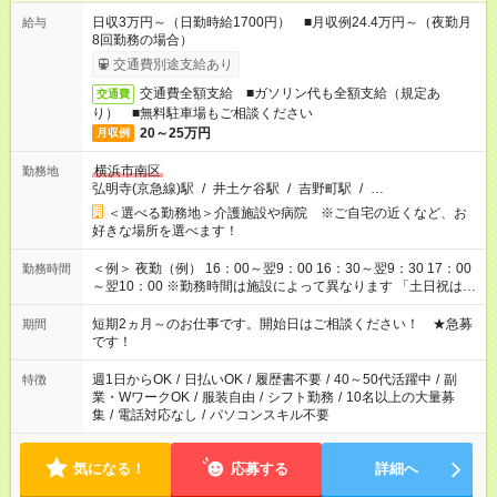
日収3万円～（日勤時給1700円） ■月収例24.4万円～（夜勤月
給与
8回勤務の場合）
交通費別途支給あり
交通費全額支給 ■ガソリン代も全額支給（規定あ
交通費
り） ■無料駐車場もご相談ください
20～25万円
月収例
横浜市南区
勤務地
弘明寺(京急線)駅
/
井土ケ谷駅
/
吉野町駅
/
…
＜選べる勤務地＞介護施設や病院 ※ご自宅の近くなど、お
好きな場所を選べます！
＜例＞ 夜勤（例） 16：00～翌9：00 16：30～翌9：30 17：00
勤務時間
～翌10：00 ※勤務時間は施設によって異なります 「土日祝は休
みたい」 「しっかり稼ぎたい」 「もう少し遅い時間から始めた
い」など ご希望にあったお仕事をご案内いたします。 ※未経験
短期2ヵ月～のお仕事です。開始日はご相談ください！ ★急募
期間
の方の場合は1～2ヶ月間は日中での仕事を経験いただき、 お
です！
仕事に慣れてからの夜勤になります。 ★家庭の都合でお休みが
必要な場合も遠慮なくご相談ください。
週1日からOK
/
日払いOK
/
履歴書不要
/
40～50代活躍中
/
副
特徴
業・WワークOK
/
服装自由
/
シフト勤務
/
10名以上の大量募
集
/
電話対応なし
/
パソコンスキル不要
気になる！
応募する
詳細へ