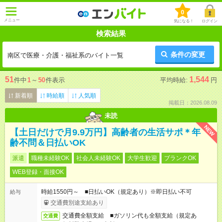
0
メニュー
気になる！
ログイン
検索結果
条件の変更
南区で医療・介護・福祉系のバイト一覧
51
1,544
件中
1
～
50
件表示
平均時給:
円
新着順
時給順
人気順
掲載日：2026.08.09
未読
NEW
【土日だけで月9.9万円】高齢者の生活サポ＊年
齢不問＆日払いOK
派遣
職種未経験OK
社会人未経験OK
大学生歓迎
ブランクOK
WEB登録・面接OK
時給1550円～ ■日払いOK（規定あり）※即日払い不可
給与
交通費別途支給あり
交通費全額支給 ■ガソリン代も全額支給（規定あ
交通費