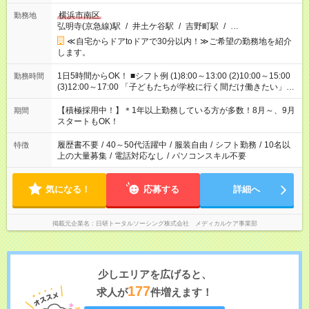
横浜市南区
勤務地
弘明寺(京急線)駅
/
井土ケ谷駅
/
吉野町駅
/
…
≪自宅からドアtoドアで30分以内！≫ご希望の勤務地を紹介
します。
1日5時間からOK！ ■シフト例 (1)8:00～13:00 (2)10:00～15:00
勤務時間
(3)12:00～17:00 「子どもたちが学校に行く間だけ働きたい」
「余裕を持って夕飯の準備がしたい」 「午前中は働いて、午後
はプライベートの時間にしたい」 など、ご希望を教えてくださ
【積極採用中！】＊1年以上勤務している方が多数！8月～、9月
期間
いね。 ※Wワーク希望の方へ 今ご覧のお仕事で希望する勤務時
スタートもOK！
間と、もう1つのお仕事の勤務時間。 合計で週40時間を超える
場合は応募できません。
履歴書不要
/
40～50代活躍中
/
服装自由
/
シフト勤務
/
10名以
特徴
上の大量募集
/
電話対応なし
/
パソコンスキル不要
気になる！
応募する
詳細へ
掲載元企業名
日研トータルソーシング株式会社 メディカルケア事業部
少しエリアを広げると、
177
求人が
件増えます！