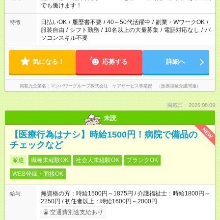
となります ※労働者派遣法（日雇い派遣の原則禁止）により、
でも働けます！
短時間・短期間の就業はご案内が難しい場合があります
日払いOK
/
履歴書不要
/
40～50代活躍中
/
副業・WワークOK
/
特徴
服装自由
/
シフト勤務
/
10名以上の大量募集
/
電話対応なし
/
パ
ソコンスキル不要
気になる！
応募する
詳細へ
掲載元企業名
マンパワーグループ株式会社 ケアサービス事業部 （医療福祉介護関連）
掲載日：2026.08.09
未読
NEW
【医療行為はナシ】時給1500円！病院で備品の
チェックなど
派遣
職種未経験OK
社会人未経験OK
ブランクOK
WEB登録・面接OK
無資格の方：時給1500円～1875円 / 介護福祉士：時給1800円～
給与
2250円 / 初任者以上：時給1600円～2000円
交通費別途支給あり