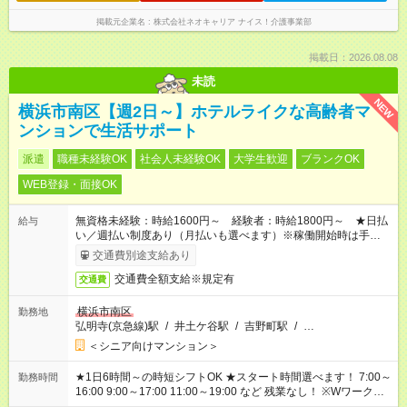
掲載元企業名
株式会社ネオキャリア ナイス！介護事業部
掲載日：2026.08.08
未読
NEW
横浜市南区【週2日～】ホテルライクな高齢者マ
ンションで生活サポート
派遣
職種未経験OK
社会人未経験OK
大学生歓迎
ブランクOK
WEB登録・面接OK
無資格未経験：時給1600円～ 経験者：時給1800円～ ★日払
給与
い／週払い制度あり（月払いも選べます）※稼働開始時は手続き
完了次第のお支払いとなります。
交通費別途支給あり
交通費全額支給※規定有
交通費
横浜市南区
勤務地
弘明寺(京急線)駅
/
井土ケ谷駅
/
吉野町駅
/
…
＜シニア向けマンション＞
★1日6時間～の時短シフトOK ★スタート時間選べます！ 7:00～
勤務時間
16:00 9:00～17:00 11:00～19:00 など 残業なし！ ※Wワークの
場合、他のお仕事と合わせ週40時間超の就業はご案内できませ