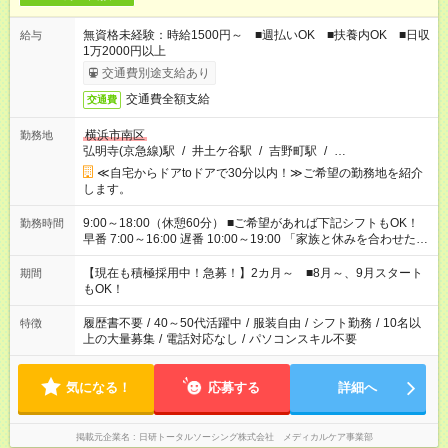
無資格未経験：時給1500円～ ■週払いOK ■扶養内OK ■日収
給与
1万2000円以上
交通費別途支給あり
交通費全額支給
交通費
横浜市南区
勤務地
弘明寺(京急線)駅
/
井土ケ谷駅
/
吉野町駅
/
…
≪自宅からドアtoドアで30分以内！≫ご希望の勤務地を紹介
します。
9:00～18:00（休憩60分） ■ご希望があれば下記シフトもOK！
勤務時間
早番 7:00～16:00 遅番 10:00～19:00 「家族と休みを合わせた
い」 「余裕を持って夕飯の準備がしたい」 「できれば残業はし
たくない」 など、ご希望を教えてくださいね。 ※Wワーク希望
【現在も積極採用中！急募！】2カ月～ ■8月～、9月スタート
期間
の方へ 今ご覧のお仕事で希望する勤務時間と、もう1つのお仕事
もOK！
の勤務時間。 合計で週40時間を超える場合は応募できません。
履歴書不要
/
40～50代活躍中
/
服装自由
/
シフト勤務
/
10名以
特徴
上の大量募集
/
電話対応なし
/
パソコンスキル不要
気になる！
応募する
詳細へ
掲載元企業名
日研トータルソーシング株式会社 メディカルケア事業部