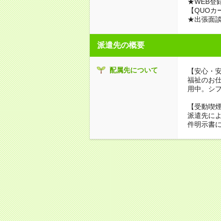
★WEB登
【QUOカ
★出張面
派遣先の概要
配属先について
【安心・
福祉のお
用中。シ
【受動喫
派遣先に
件明示書