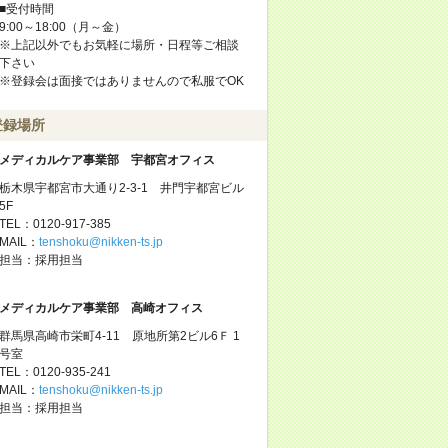
■受付時間
9:00～18:00（月～金）
※上記以外でもお気軽に場所・日程等ご相談
下さい
※登録会は面接ではありませんので私服でOK
登録場所
メディカルケア事業部 宇都宮オフィス
栃木県宇都宮市大通り2-3-1 井門宇都宮ビル
5F
TEL：0120-917-385
MAIL：
tenshoku@nikken-ts.jp
担当：採用担当
メディカルケア事業部 高崎オフィス
群馬県高崎市栄町4-11 原地所第2ビル6Ｆ 1
号室
TEL：0120-935-241
MAIL：
tenshoku@nikken-ts.jp
担当：採用担当