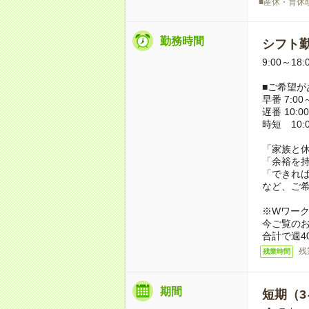
■産休・育休
勤務時間
シフト勤
9:00～18
■ご希望が
早番 7:00～
遅番 10:00
時短 10:0
「家族と
「余裕を
「できれ
など、ご
※Wワー
今ご覧の
合計で週4
残
残業時間
期間
短期（3