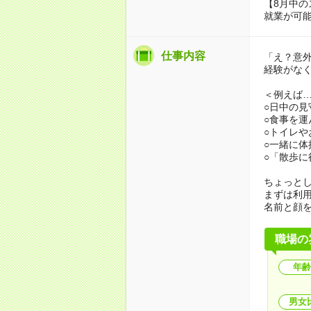
【8月中の
就業が可
仕事内容
「え？意
経験がな
＜例えば
○日中の見
○食事を運
○トイレや
○一緒に体
○「散歩
ちょっと
まずは利
名前と顔
職場の
年齢
男女