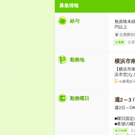
募集情報
給与
無資格未経
円以上
交通費別
交通
交通費
勤務地
横浜市
【横浜市南
浜市営)な
≪自宅か
勤務曜日
週2～3 
週2日～O
■曜日固定
■希望の曜
土
休日休暇