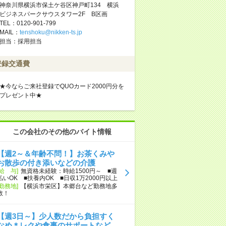
神奈川県横浜市保土ケ谷区神戸町134 横浜
ビジネスパークサウスタワー2F B区画
TEL：0120-901-799
MAIL：
tenshoku@nikken-ts.jp
担当：採用担当
登録交通費
★今ならご来社登録でQUOカード2000円分を
プレゼント中★
この会社のその他のバイト情報
【週2～＆年齢不問！】お茶くみや
お散歩の付き添いなどの介護
[給 与]
無資格未経験：時給1500円～ ■週
払いOK ■扶養内OK ■日収1万2000円以上
[勤務地]
【横浜市栄区】本郷台など勤務地多
数！
【週3日～】少人数だから負担すく
なめ＊レクや食事のサポートなど