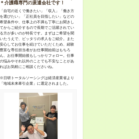
＊介護職専門の派遣会社です！
「自宅の近くで働きたい」「収入」「働き方
を選びたい」「正社員を目指したい」などの
希望条件や、仕事上の不満も丁寧にお聞きし
てからご紹介するので長期でご活躍されてい
る方が多いのが特長です。まずはご希望を聞
いたうえで、ピッタリの求人をご紹介。また
安心してお仕事を続けていただくため、経験
豊富な専任担当者がお仕事開始前はもちろ
ん、お仕事開始後もしっかりフォロー。仕事
の悩みやそれ以外のことでも不安なことがあ
ればお気軽にご相談くださいね。
※日研トータルソーシングは経済産業省より
「地域未来牽引企業」に選定されました。