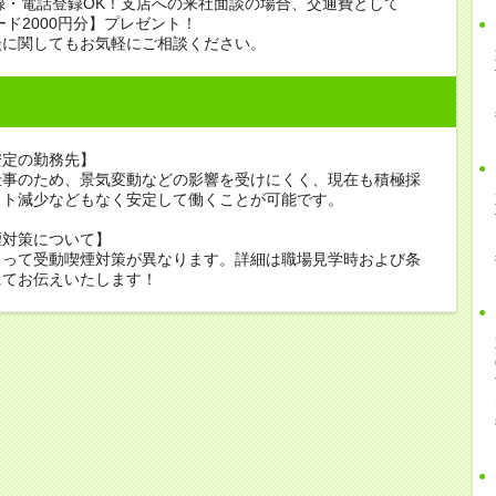
録・電話登録OK！支店への来社面談の場合、交通費として
ード2000円分】プレゼント！
談に関してもお気軽にご相談ください。
安定の勤務先】
仕事のため、景気変動などの影響を受けにくく、現在も積極採
フト減少などもなく安定して働くことが可能です。
煙対策について】
よって受動喫煙対策が異なります。詳細は職場見学時および条
にてお伝えいたします！