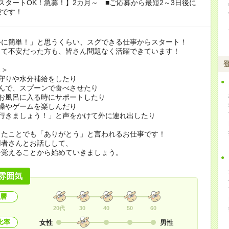
スタートOK！急募！】2カ月～ ■ご応募から最短2～3日後に
能です！
外に簡単！」と思うくらい、スグできる仕事からスタート！
くて不安だった方も、皆さん問題なく活躍できています！
…＞
守りや水分補給をしたり
んで、スプーンで食べさせたり
お風呂に入る時にサポートしたり
操やゲームを楽しんだり
に行きましょう！」と声をかけて外に連れ出したり
したことでも「ありがとう」と言われるお仕事です！
用者さんとお話しして、
を覚えることから始めていきましょう。
雰囲気
層
20代
30
40
50
60
比率
女性
男性