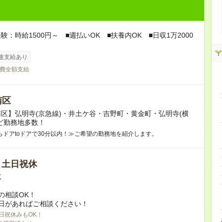
験：時給1500円～ ■週払いOK ■扶養内OK ■日収1万2000
途支給あり
費全額支給
南区
区】弘明寺(京急線)・井土ケ谷・吉野町・黄金町・弘明寺(横
ど勤務地多数！
らドアtoドアで30分以内！≫ご希望の勤務地を紹介します。
/ 土日祝休
K
の相談OK！
日があればご相談ください！
日祝休みもOK！