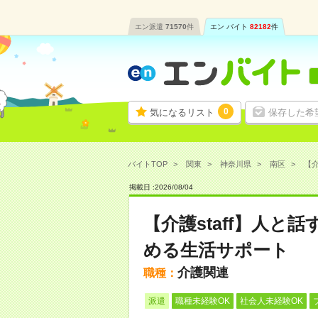
エン派遣
71570
件
エン バイト
82182
件
0
気になるリスト
保存した希
バイトTOP
関東
神奈川県
南区
【介
掲載日 :
2026
/
08
/
04
【介護staff】人
める生活サポート
介護関連
職種：
派遣
職種未経験OK
社会人未経験OK