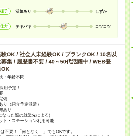
様子
活気あり
しずか
仕方
テキパキ
コツコツ
OK / 社会人未経験OK / ブランクOK / 10名以
集 / 履歴書不要 / 40～50代活躍中 / WEB登
OK
験・年齢不問
上採用予定！
要
完備
あり（紹介予定派遣）
賞与あり
になった際の就業先による)
ット・ステーション利用可能
は不要！「何となく…」でもOKです。