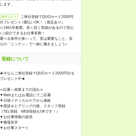
します。
ご来社登録でQUOカード2000円
ポイント！
分プレゼント♪週払いOK！（規定あり）
☆1981年創業。長く続く実績があるので安心
♪ご紹介できるお仕事多数！
選べる条件が多いって、実は重要なこと。安
心の「ニッケン」で一緒に働きましょう♪
登録について
★今ならご来社登録でQUOカード2000円分を
プレゼント中★
≪応募～就業までの流れ≫
▼Webまたはお電話にてご応募
▼日研メディカルケアから連絡
▼面談＆ヒアリングの後、スタッフ登録
（TEL登録、WEB登録もOKです！）
▼お仕事情報の提供
▼職場見学
▼お仕事スタート