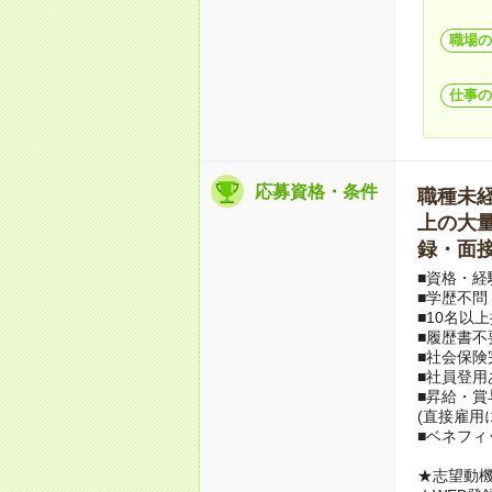
職場の
仕事の
応募資格・条件
職種未経験
上の大量募
録・面接
■資格・経
■学歴不問
■10名以
■履歴書不
■社会保険
■社員登用
■昇給・
(直接雇用
■ベネフィ
★志望動機