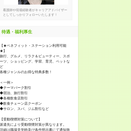
看護師や現場経験者がキャリアアドバイザー
としてしっかりフォローいたします！
待遇・福利厚生
【★ベネフィット・ステーション利用可能
★】
旅行、グルメ、リラク＆ビューティー、スポ
ーツ、ショッピング、学習、育児、ペットな
ど
各種ジャンルのお得な特典多数！
＜一例＞
◆テーマパーク割引
◆宿泊、旅行割引
◆各種飲食店割引
◆飲食チェーン店クーポン
◆サロン、スパ、ジム割引など
【受動喫煙対策について】
派遣先により受動喫煙対策が異なります。
詳細は職場見学時及び条件明示書にて通知致