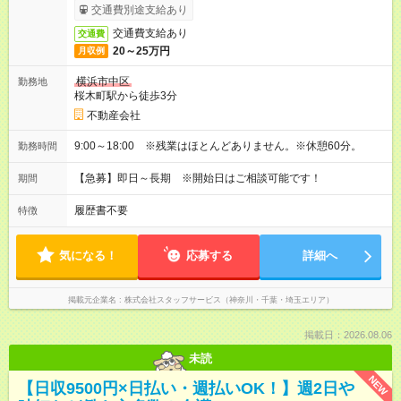
交通費別途支給あり
交通費支給あり
交通費
20～25万円
月収例
横浜市中区
勤務地
桜木町駅から徒歩3分
不動産会社
9:00～18:00 ※残業はほとんどありません。※休憩60分。
勤務時間
【急募】即日～長期 ※開始日はご相談可能です！
期間
履歴書不要
特徴
気になる！
応募する
詳細へ
掲載元企業名
株式会社スタッフサービス（神奈川・千葉・埼玉エリア）
掲載日：2026.08.06
未読
NEW
【日収9500円×日払い・週払いOK！】週2日や