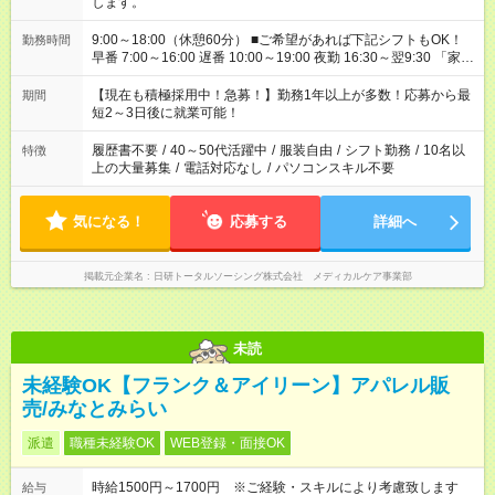
します。
9:00～18:00（休憩60分） ■ご希望があれば下記シフトもOK！
勤務時間
早番 7:00～16:00 遅番 10:00～19:00 夜勤 16:30～翌9:30 「家族
と休みを合わせたい」 「余裕を持って夕飯の準備がしたい」
「できれば残業はしたくない」 など、ご希望を教えてください
【現在も積極採用中！急募！】勤務1年以上が多数！応募から最
期間
ね。 ※Wワーク希望の方へ 今ご覧のお仕事で希望する勤務時間
短2～3日後に就業可能！
と、もう1つのお仕事の勤務時間。 合計で週40時間を超える場
合は応募できません。
履歴書不要
/
40～50代活躍中
/
服装自由
/
シフト勤務
/
10名以
特徴
上の大量募集
/
電話対応なし
/
パソコンスキル不要
気になる！
応募する
詳細へ
掲載元企業名
日研トータルソーシング株式会社 メディカルケア事業部
未読
未経験OK【フランク＆アイリーン】アパレル販
売/みなとみらい
派遣
職種未経験OK
WEB登録・面接OK
時給1500円～1700円 ※ご経験・スキルにより考慮致します
給与