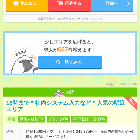
気になる！
応募する
詳細へ
掲載元企業名
株式会社リクルートスタッフィング
少しエリアを広げると、
657
求人が
件増えます！
見てみる
掲載日：2026.08.06
未読
NEW
18時まで＊社内システム入力など＊人気の駅近
エリア
派遣
職種未経験OK
ブランクOK
WEB登録・面接OK
時給1500円＋交 【月収例】249,375円～ ■給与の前払いが可
給与
能な速払いサービスあり