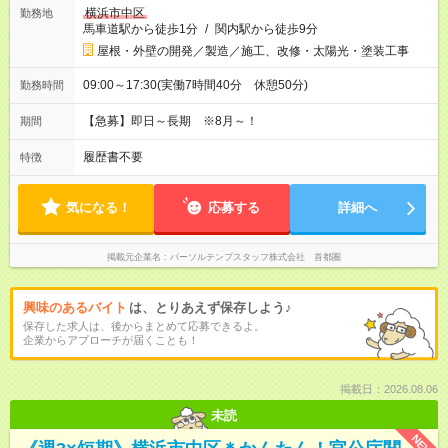
横浜市中区
勤務地
馬車道駅から徒歩1分
/
関内駅から徒歩9分
屋根・外壁の開発／製造／施工、改修・太陽光・塗装工事
09:00～17:30(実働7時間40分 休憩50分)
勤務時間
【急募】即日～長期 ※8月～！
期間
履歴書不要
特徴
気になる！
応募する
詳細へ
掲載元企業名
パーソルテンプスタッフ株式会社 首都圏
興味のあるバイト
は、とりあえず保存しよう♪
保存した求人は、後からまとめて応募できるよ。
企業からアプローチが届くことも！
掲載日：2026.08.06
未読
NEW