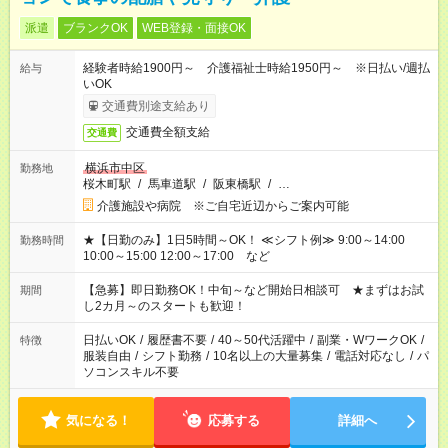
派遣
ブランクOK
WEB登録・面接OK
経験者時給1900円～ 介護福祉士時給1950円～ ※日払い/週払
給与
いOK
交通費別途支給あり
交通費全額支給
交通費
横浜市中区
勤務地
桜木町駅
/
馬車道駅
/
阪東橋駅
/
…
介護施設や病院 ※ご自宅近辺からご案内可能
★【日勤のみ】1日5時間～OK！ ≪シフト例≫ 9:00～14:00
勤務時間
10:00～15:00 12:00～17:00 など
【急募】即日勤務OK！中旬～など開始日相談可 ★まずはお試
期間
し2カ月～のスタートも歓迎！
日払いOK
/
履歴書不要
/
40～50代活躍中
/
副業・WワークOK
/
特徴
服装自由
/
シフト勤務
/
10名以上の大量募集
/
電話対応なし
/
パ
ソコンスキル不要
気になる！
応募する
詳細へ