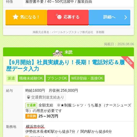
履歴書不要
/
40～50代活躍中
/
服装自由
特徴
気になる！
応募する
詳細へ
掲載元企業名
パーソルテンプスタッフ株式会社 首都圏
掲載日：2026.08.06
未読
NEW
【9月開始】社員実績あり！長期！電話対応＆履
歴データ入力
派遣
職種未経験OK
ブランクOK
WEB登録・面接OK
時給1600円 月収例 256,000円
給与
交通費別途支給あり
全額支給 ※★制服:シャツ・うち履き（ナースシューズ
交通費
等）の用意が必要です
25～30万円
月収例
横浜市中区
勤務地
伊勢佐木長者町駅から徒歩7分
/
関内駅から徒歩6分