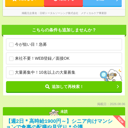
掲載元企業名
日研トータルソーシング株式会社 メディカルケア事業部
こちらの条件も追加しませんか？
今が狙い目！急募
来社不要！WEB登録／面接OK
大量募集中！10名以上の大量募集
追加して再検索！
掲載日：2026.08.06
未読
NEW
【週2日＊高時給1900円～】シニア向けマンシ
ョンで食事の配膳や見守り＊介護