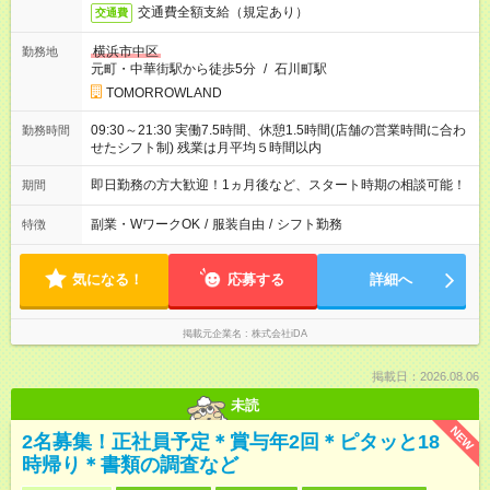
交通費全額支給（規定あり）
交通費
横浜市中区
勤務地
元町・中華街駅から徒歩5分
/
石川町駅
TOMORROWLAND
09:30～21:30 実働7.5時間、休憩1.5時間(店舗の営業時間に合わ
勤務時間
せたシフト制) 残業は月平均５時間以内
即日勤務の方大歓迎！1ヵ月後など、スタート時期の相談可能！
期間
副業・WワークOK
/
服装自由
/
シフト勤務
特徴
気になる！
応募する
詳細へ
掲載元企業名
株式会社iDA
掲載日：2026.08.06
未読
NEW
2名募集！正社員予定＊賞与年2回＊ピタッと18
時帰り＊書類の調査など