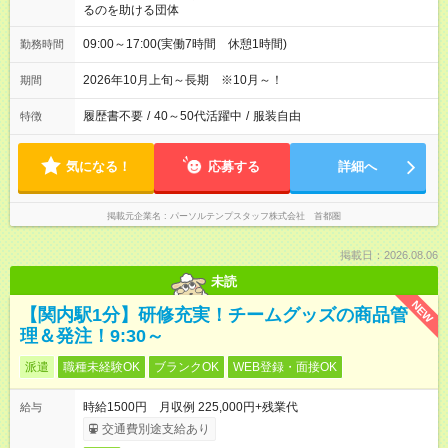
るのを助ける団体
09:00～17:00(実働7時間 休憩1時間)
勤務時間
2026年10月上旬～長期 ※10月～！
期間
履歴書不要
/
40～50代活躍中
/
服装自由
特徴
気になる！
応募する
詳細へ
掲載元企業名
パーソルテンプスタッフ株式会社 首都圏
掲載日：2026.08.06
未読
NEW
【関内駅1分】研修充実！チームグッズの商品管
理＆発注！9:30～
派遣
職種未経験OK
ブランクOK
WEB登録・面接OK
時給1500円 月収例 225,000円+残業代
給与
交通費別途支給あり