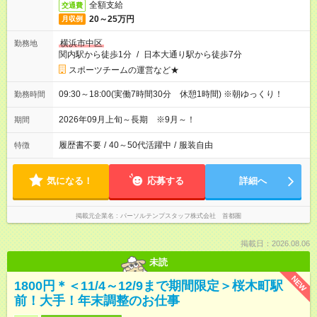
全額支給
交通費
20～25万円
月収例
横浜市中区
勤務地
関内駅から徒歩1分
/
日本大通り駅から徒歩7分
スポーツチームの運営など★
09:30～18:00(実働7時間30分 休憩1時間) ※朝ゆっくり！
勤務時間
2026年09月上旬～長期 ※9月～！
期間
履歴書不要
/
40～50代活躍中
/
服装自由
特徴
気になる！
応募する
詳細へ
掲載元企業名
パーソルテンプスタッフ株式会社 首都圏
掲載日：2026.08.06
未読
NEW
1800円＊＜11/4～12/9まで期間限定＞桜木町駅
前！大手！年末調整のお仕事