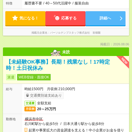
履歴書不要
/
40～50代活躍中
/
服装自由
特徴
気になる！
応募する
詳細へ
掲載元企業名
パーソルテンプスタッフ株式会社 首都圏
掲載日：2026.08.06
未読
NEW
【未経験OK事務】長期！残業なし！17時定
時！土日祝休み
派遣
WEB登録・面接OK
時給1500円 月収例 210,000円
給与
交通費別途支給あり
全額支給
交通費
20～25万円
月収例
横浜市中区
勤務地
石川町駅から徒歩5分
/
日本大通り駅から徒歩8分
起業や事業拡大の資金調達を支える！中小企業がお金を借り