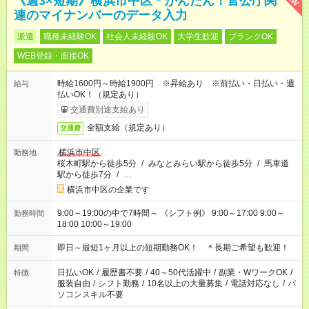
《週3×短期》横浜市中区＊かんたん！官公庁関
連のマイナンバーのデータ入力
派遣
職種未経験OK
社会人未経験OK
大学生歓迎
ブランクOK
WEB登録・面接OK
時給1600円～時給1900円 ※昇給あり ※前払い・日払い・週
給与
払いOK！（規定あり）
交通費別途支給あり
全額支給（規定あり）
交通費
横浜市中区
勤務地
桜木町駅から徒歩5分
/
みなとみらい駅から徒歩5分
/
馬車道
駅から徒歩7分
/
…
横浜市中区の企業です
9:00～19:00の中で7時間～ 《シフト例》 9:00～17:00 9:00～
勤務時間
18:00 10:00～19:00
即日～最短1ヶ月以上の短期勤務OK！ ＊長期ご希望も歓迎！
期間
日払いOK
/
履歴書不要
/
40～50代活躍中
/
副業・WワークOK
/
特徴
服装自由
/
シフト勤務
/
10名以上の大量募集
/
電話対応なし
/
パ
ソコンスキル不要