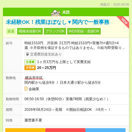
掲載日：2026.08.06
未読
NEW
未経験OK！残業ほぼなし▼関内で一般事務
派遣
職種未経験OK
ブランクOK
WEB登録・面接OK
時給1510円 月収例 21万円 時給1510円×実働7h×週5日×4
給与
週 ※月収例を保証するものではありません。※給与即受取りサ
ービス利用可（利用条件有）
交通費別途支給あり
1ヶ月3万円を上限として実費支給
交通費
20～25万円
月収例
横浜市中区
勤務地
関内駅から徒歩9分
/
日本大通り駅から徒歩5分
金融業
08:50-16:50（休憩60分）実働7時間（残業少なめ！）
勤務時間
2026年08月24日～長期 ※開始日相談OK ※8月～！
期間
履歴書不要
特徴