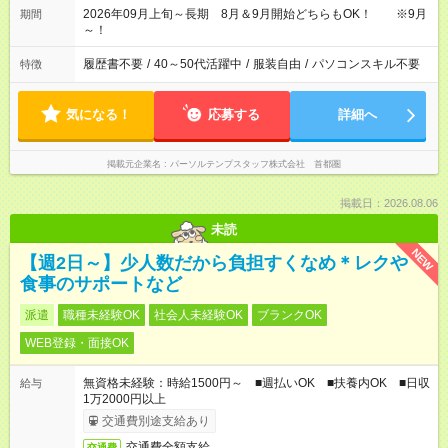
2026年09月上旬～長期 8月＆9月開始どちらもOK！ ※9月
期間
～！
履歴書不要
/
40～50代活躍中
/
服装自由
/
パソコンスキル不要
特徴
気になる！
応募する
詳細へ
掲載元企業名
パーソルテンプスタッフ株式会社 首都圏
掲載日：2026.08.06
未読
NEW
【週2日～】少人数だから負担すくなめ＊レクや
食事のサポートなど
派遣
職種未経験OK
社会人未経験OK
ブランクOK
WEB登録・面接OK
無資格未経験：時給1500円～ ■週払いOK ■扶養内OK ■日収
給与
1万2000円以上
交通費別途支給あり
交通費全額支給
交通費