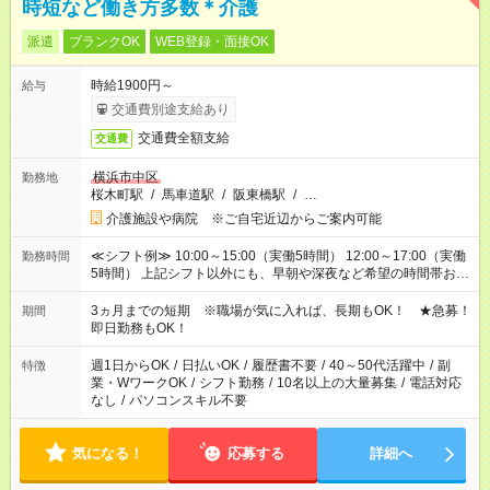
時短など働き方多数＊介護
派遣
ブランクOK
WEB登録・面接OK
時給1900円～
給与
交通費別途支給あり
交通費全額支給
交通費
横浜市中区
勤務地
桜木町駅
/
馬車道駅
/
阪東橋駅
/
…
介護施設や病院 ※ご自宅近辺からご案内可能
≪シフト例≫ 10:00～15:00（実働5時間） 12:00～17:00（実働
勤務時間
5時間） 上記シフト以外にも、早朝や深夜など希望の時間帯お聞
かせください！ 事前に担当からヒアリングもしますので、ご安
心ください！
3ヵ月までの短期 ※職場が気に入れば、長期もOK！ ★急募！
期間
即日勤務もOK！
週1日からOK
/
日払いOK
/
履歴書不要
/
40～50代活躍中
/
副
特徴
業・WワークOK
/
シフト勤務
/
10名以上の大量募集
/
電話対応
なし
/
パソコンスキル不要
気になる！
応募する
詳細へ