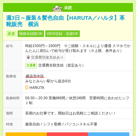
未読
週3日～服装＆髪色自由【HARUTA／ハルタ】革
靴販売 横浜
派遣
職種未経験OK
WEB登録・面接OK
時給1500円～1600円 ※ご経験・スキルにより優遇 スマホでか
給与
んたんに前払いで給与が受け取れます（※上限、条件あり）
交通費別途支給あり
交通費全額支給（規定あり）
交通費
横浜市中区
勤務地
みなとみらい駅から徒歩6分
HARUTA
09:30～20:30 実働8時間／休憩1時間 営業時間に合わせたシフ
勤務時間
ト制
長期のお仕事です。開始日はお気軽にご相談ください！
期間
服装自由
/
シフト勤務
/
パソコンスキル不要
特徴