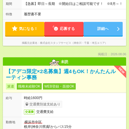
【急募】即日～長期 ※開始日はご相談可能です！ ※8月～！
期間
履歴書不要
特徴
気になる！
応募する
詳細へ
掲載元企業名
株式会社スタッフサービス（神奈川・千葉・埼玉エリア）
掲載日：2026.08.06
未読
NEW
【アデコ限定×2名募集】週4もOK！かんたんル
ーティン事務
派遣
職種未経験OK
WEB登録・面接OK
時給1600円
給与
交通費別途支給あり
交通費支給
交通費
横浜市中区
勤務地
根岸(神奈川県)駅からバス15分