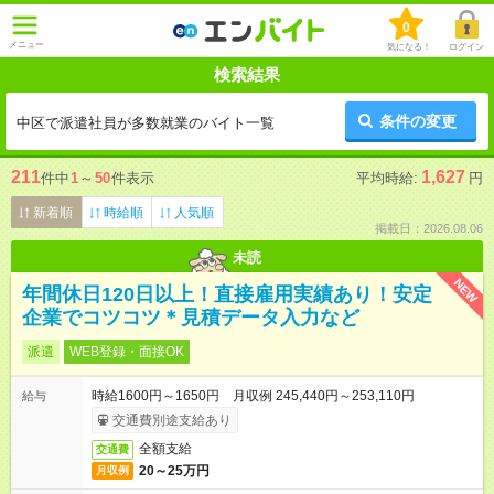
0
メニュー
気になる！
ログイン
検索結果
条件の変更
中区で派遣社員が多数就業のバイト一覧
211
1,627
件中
1
～
50
件表示
平均時給:
円
新着順
時給順
人気順
掲載日：2026.08.06
未読
NEW
年間休日120日以上！直接雇用実績あり！安定
企業でコツコツ＊見積データ入力など
派遣
WEB登録・面接OK
時給1600円～1650円 月収例 245,440円～253,110円
給与
交通費別途支給あり
全額支給
交通費
20～25万円
月収例