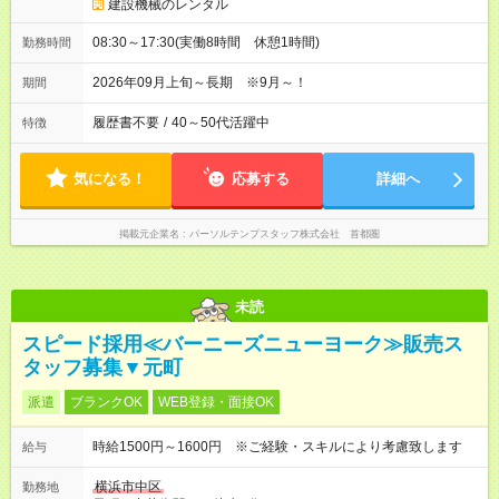
建設機械のレンタル
08:30～17:30(実働8時間 休憩1時間)
勤務時間
2026年09月上旬～長期 ※9月～！
期間
履歴書不要
/
40～50代活躍中
特徴
気になる！
応募する
詳細へ
掲載元企業名
パーソルテンプスタッフ株式会社 首都圏
未読
スピード採用≪バーニーズニューヨーク≫販売ス
タッフ募集▼元町
派遣
ブランクOK
WEB登録・面接OK
時給1500円～1600円 ※ご経験・スキルにより考慮致します
給与
横浜市中区
勤務地