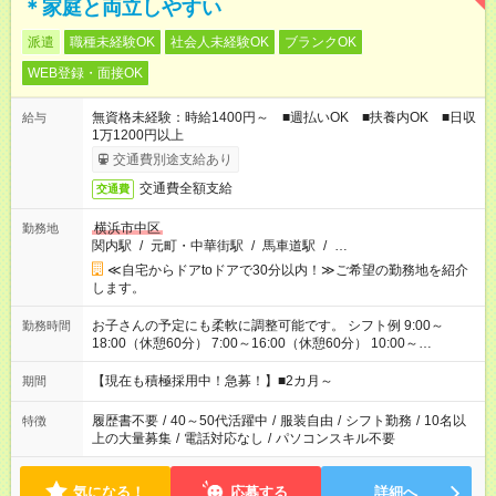
＊家庭と両立しやすい
派遣
職種未経験OK
社会人未経験OK
ブランクOK
WEB登録・面接OK
無資格未経験：時給1400円～ ■週払いOK ■扶養内OK ■日収
給与
1万1200円以上
交通費別途支給あり
交通費全額支給
交通費
横浜市中区
勤務地
関内駅
/
元町・中華街駅
/
馬車道駅
/
…
≪自宅からドアtoドアで30分以内！≫ご希望の勤務地を紹介
します。
お子さんの予定にも柔軟に調整可能です。 シフト例 9:00～
勤務時間
18:00（休憩60分） 7:00～16:00（休憩60分） 10:00～
19:00（休憩60分） ※Wワーク希望の方へ 今ご覧のお仕事で希
望する勤務時間と、もう1つのお仕事の勤務時間の合計が 週40
【現在も積極採用中！急募！】■2カ月～
期間
時間を超えなければOKです。
履歴書不要
/
40～50代活躍中
/
服装自由
/
シフト勤務
/
10名以
特徴
上の大量募集
/
電話対応なし
/
パソコンスキル不要
気になる！
応募する
詳細へ