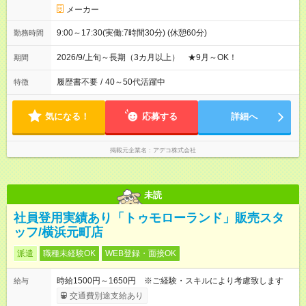
メーカー
9:00～17:30(実働:7時間30分) (休憩60分)
勤務時間
2026/9/上旬～長期（3カ月以上） ★9月～OK！
期間
履歴書不要
/
40～50代活躍中
特徴
気になる！
応募する
詳細へ
掲載元企業名
アデコ株式会社
未読
社員登用実績あり「トゥモローランド」販売スタ
ッフ/横浜元町店
派遣
職種未経験OK
WEB登録・面接OK
時給1500円～1650円 ※ご経験・スキルにより考慮致します
給与
交通費別途支給あり