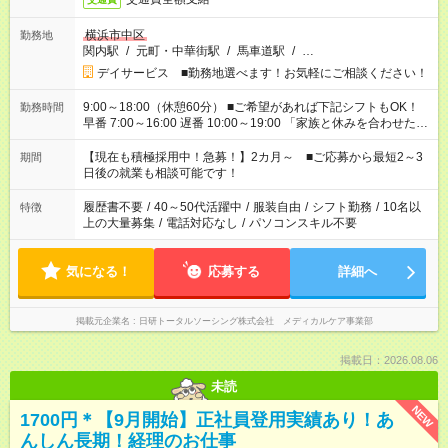
横浜市中区
勤務地
関内駅
/
元町・中華街駅
/
馬車道駅
/
…
デイサービス ■勤務地選べます！お気軽にご相談ください！
9:00～18:00（休憩60分） ■ご希望があれば下記シフトもOK！
勤務時間
早番 7:00～16:00 遅番 10:00～19:00 「家族と休みを合わせた
い」 「余裕を持って夕飯の準備がしたい」 「できれば残業はし
たくない」 など、ご希望を教えてくださいね。 ※Wワーク希望
【現在も積極採用中！急募！】2カ月～ ■ご応募から最短2～3
期間
の方へ 今ご覧のお仕事で希望する勤務時間と、もう1つのお仕事
日後の就業も相談可能です！
の勤務時間。 合計で週40時間を超える場合は応募できません。
履歴書不要
/
40～50代活躍中
/
服装自由
/
シフト勤務
/
10名以
特徴
上の大量募集
/
電話対応なし
/
パソコンスキル不要
気になる！
応募する
詳細へ
掲載元企業名
日研トータルソーシング株式会社 メディカルケア事業部
掲載日：2026.08.06
未読
NEW
1700円＊【9月開始】正社員登用実績あり！あ
んしん長期！経理のお仕事