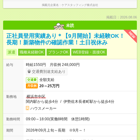
掲載元企業名
ケアスタッフィング株式会社
掲載日：2026.08.06
未読
NEW
正社員登用実績あり＊【9月開始】未経験OK！
長期！新築物件の確認作業！土日祝休み
派遣
職種未経験OK
ブランクOK
WEB登録・面接OK
時給1550円 月収例 248,000円
給与
交通費別途支給あり
全額支給
交通費
20～25万円
月収例
横浜市中区
勤務地
関内駅から徒歩4分
/
伊勢佐木長者町駅から徒歩4分
ハウスメーカー
09:00～18:00(実働8時間 休憩1時間)
勤務時間
2026年09月上旬～長期 ※9月～！
期間