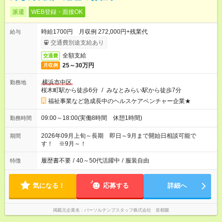
派遣
WEB登録・面接OK
時給1700円 月収例 272,000円+残業代
給与
交通費別途支給あり
全額支給
交通費
25～30万円
月収例
横浜市中区
勤務地
桜木町駅から徒歩6分
/
みなとみらい駅から徒歩7分
福祉事業など急成長中のヘルスケアベンチャー企業★
09:00～18:00(実働8時間 休憩1時間)
勤務時間
2026年09月上旬～長期 即日～9月まで開始日相談可能で
期間
す！ ※9月～！
履歴書不要
/
40～50代活躍中
/
服装自由
特徴
気になる！
応募する
詳細へ
掲載元企業名
パーソルテンプスタッフ株式会社 首都圏