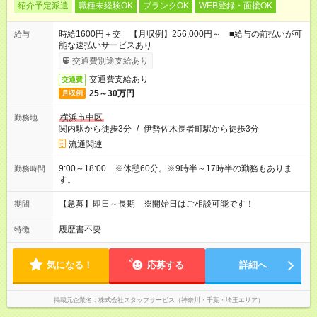
紹介予定派遣
職種未経験OK
ブランクOK
WEB登録・面接OK
時給1600円＋交 【月収例】256,000円～ ■給与の前払いが可
給与
能な速払いサービスあり
交通費別途支給あり
交通費支給あり
交通費
25～30万円
月収例
横浜市中区
勤務地
関内駅から徒歩3分
/
伊勢佐木長者町駅から徒歩3分
流通関連
9:00～18:00 ※休憩60分。※9時半～17時半の勤務もありま
勤務時間
す。
【急募】即日～長期 ※開始日はご相談可能です！
期間
履歴書不要
特徴
気になる！
応募する
詳細へ
掲載元企業名
株式会社スタッフサービス（神奈川・千葉・埼玉エリア）