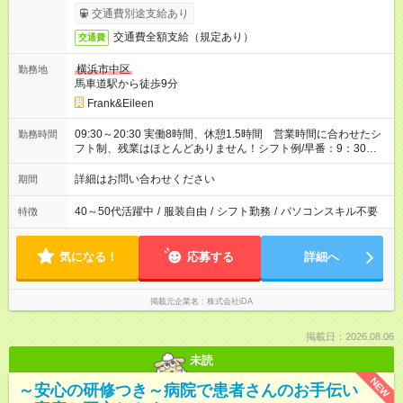
交通費別途支給あり
交通費全額支給（規定あり）
交通費
横浜市中区
勤務地
馬車道駅から徒歩9分
Frank&Eileen
09:30～20:30 実働8時間、休憩1.5時間 営業時間に合わせたシ
勤務時間
フト制、残業はほとんどありません！シフト例/早番：9：30～
18：30、遅番：11：00～20：30
詳細はお問い合わせください
期間
40～50代活躍中
/
服装自由
/
シフト勤務
/
パソコンスキル不要
特徴
気になる！
応募する
詳細へ
掲載元企業名
株式会社iDA
掲載日：2026.08.06
未読
NEW
～安心の研修つき～病院で患者さんのお手伝い