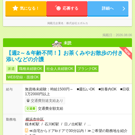
気になる！
応募する
詳細へ
掲載元企業名
株式会社エボルカ
掲載日：2026.08.06
未読
NEW
【週2～＆年齢不問！】お茶くみやお散歩の付き
添いなどの介護
派遣
職種未経験OK
社会人未経験OK
ブランクOK
WEB登録・面接OK
無資格未経験：時給1500円～ ■週払いOK ■扶養内OK ■日収
給与
1万2000円以上
交通費別途支給あり
交通費全額支給
交通費
横浜市中区
勤務地
桜木町駅
/
石川町駅
/
日ノ出町駅
/
…
≪自宅からドアtoドアで30分以内！≫ご希望の勤務地を紹介