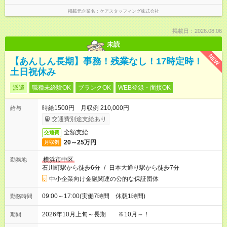
掲載元企業名
ケアスタッフィング株式会社
掲載日：2026.08.06
未読
NEW
【あんしん長期】事務！残業なし！17時定時！
土日祝休み
派遣
職種未経験OK
ブランクOK
WEB登録・面接OK
時給1500円 月収例 210,000円
給与
交通費別途支給あり
全額支給
交通費
20～25万円
月収例
横浜市中区
勤務地
石川町駅から徒歩6分
/
日本大通り駅から徒歩7分
中小企業向け金融関連の公的な保証団体
09:00～17:00(実働7時間 休憩1時間)
勤務時間
2026年10月上旬～長期 ※10月～！
期間