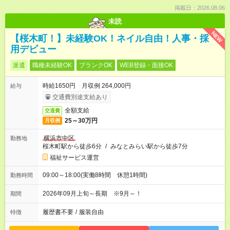
掲載日：2026.08.06
未読
NEW
【桜木町！】未経験OK！ネイル自由！人事・採
用デビュー
派遣
職種未経験OK
ブランクOK
WEB登録・面接OK
時給1650円 月収例 264,000円
給与
交通費別途支給あり
全額支給
交通費
25～30万円
月収例
横浜市中区
勤務地
桜木町駅から徒歩6分
/
みなとみらい駅から徒歩7分
福祉サービス運営
09:00～18:00(実働8時間 休憩1時間)
勤務時間
2026年09月上旬～長期 ※9月～！
期間
履歴書不要
/
服装自由
特徴