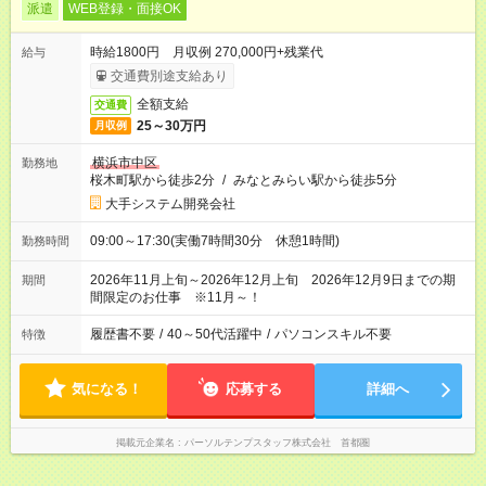
派遣
WEB登録・面接OK
時給1800円 月収例 270,000円+残業代
給与
交通費別途支給あり
全額支給
交通費
25～30万円
月収例
横浜市中区
勤務地
桜木町駅から徒歩2分
/
みなとみらい駅から徒歩5分
大手システム開発会社
09:00～17:30(実働7時間30分 休憩1時間)
勤務時間
2026年11月上旬～2026年12月上旬 2026年12月9日までの期
期間
間限定のお仕事 ※11月～！
履歴書不要
/
40～50代活躍中
/
パソコンスキル不要
特徴
気になる！
応募する
詳細へ
掲載元企業名
パーソルテンプスタッフ株式会社 首都圏