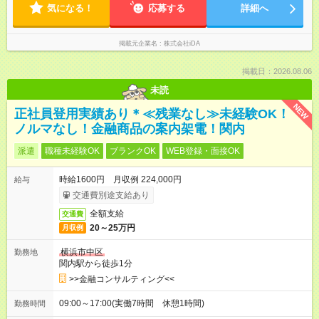
気になる！
応募する
詳細へ
掲載元企業名
株式会社iDA
掲載日：2026.08.06
未読
NEW
正社員登用実績あり＊≪残業なし≫未経験OK！
ノルマなし！金融商品の案内架電！関内
派遣
職種未経験OK
ブランクOK
WEB登録・面接OK
時給1600円 月収例 224,000円
給与
交通費別途支給あり
全額支給
交通費
20～25万円
月収例
横浜市中区
勤務地
関内駅から徒歩1分
>>金融コンサルティング<<
09:00～17:00(実働7時間 休憩1時間)
勤務時間