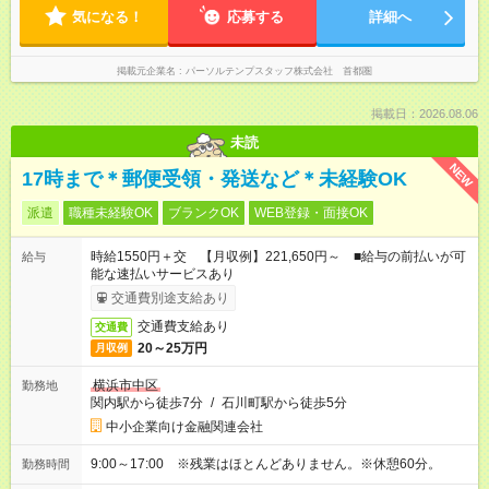
気になる！
応募する
詳細へ
掲載元企業名
パーソルテンプスタッフ株式会社 首都圏
掲載日：2026.08.06
未読
NEW
17時まで＊郵便受領・発送など＊未経験OK
派遣
職種未経験OK
ブランクOK
WEB登録・面接OK
時給1550円＋交 【月収例】221,650円～ ■給与の前払いが可
給与
能な速払いサービスあり
交通費別途支給あり
交通費支給あり
交通費
20～25万円
月収例
横浜市中区
勤務地
関内駅から徒歩7分
/
石川町駅から徒歩5分
中小企業向け金融関連会社
9:00～17:00 ※残業はほとんどありません。※休憩60分。
勤務時間