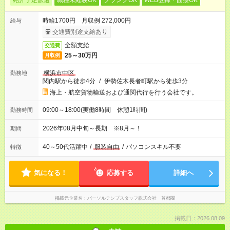
紹介予定派遣
職種未経験OK
ブランクOK
WEB登録・面接OK
時給1700円 月収例 272,000円
給与
交通費別途支給あり
全額支給
交通費
25～30万円
月収例
横浜市中区
勤務地
関内駅から徒歩4分
/
伊勢佐木長者町駅から徒歩3分
海上・航空貨物輸送および通関代行を行う会社です。
09:00～18:00(実働8時間 休憩1時間)
勤務時間
2026年08月中旬～長期 ※8月～！
期間
40～50代活躍中
/
服装自由
/
パソコンスキル不要
特徴
気になる！
応募する
詳細へ
掲載元企業名
パーソルテンプスタッフ株式会社 首都圏
掲載日：2026.08.09