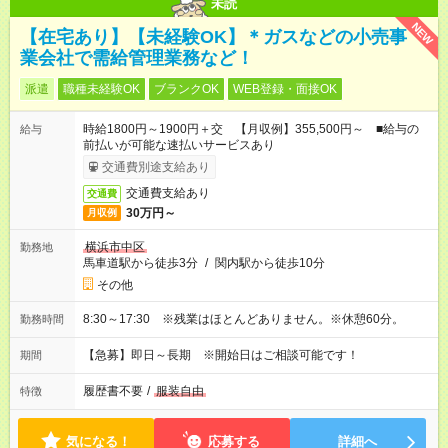
未読
NEW
【在宅あり】【未経験OK】＊ガスなどの小売事
業会社で需給管理業務など！
派遣
職種未経験OK
ブランクOK
WEB登録・面接OK
時給1800円～1900円＋交 【月収例】355,500円～ ■給与の
給与
前払いが可能な速払いサービスあり
交通費別途支給あり
交通費支給あり
交通費
30万円～
月収例
横浜市中区
勤務地
馬車道駅から徒歩3分
/
関内駅から徒歩10分
その他
8:30～17:30 ※残業はほとんどありません。※休憩60分。
勤務時間
【急募】即日～長期 ※開始日はご相談可能です！
期間
履歴書不要
/
服装自由
特徴
気になる！
応募する
詳細へ