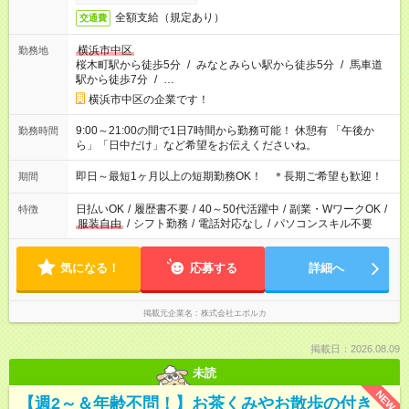
全額支給（規定あり）
交通費
横浜市中区
勤務地
桜木町駅から徒歩5分
/
みなとみらい駅から徒歩5分
/
馬車道
駅から徒歩7分
/
…
横浜市中区の企業です！
9:00～21:00の間で1日7時間から勤務可能！ 休憩有 「午後か
勤務時間
ら」「日中だけ」など希望をお伝えくださいね。
即日～最短1ヶ月以上の短期勤務OK！ ＊長期ご希望も歓迎！
期間
日払いOK
/
履歴書不要
/
40～50代活躍中
/
副業・WワークOK
/
特徴
服装自由
/
シフト勤務
/
電話対応なし
/
パソコンスキル不要
気になる！
応募する
詳細へ
掲載元企業名
株式会社エボルカ
掲載日：2026.08.09
未読
NEW
【週2～＆年齢不問！】お茶くみやお散歩の付き