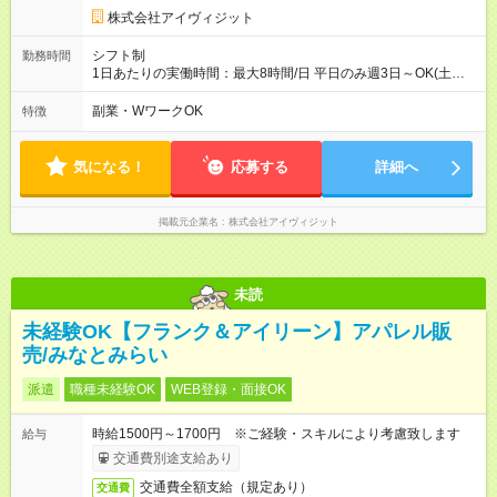
株式会社アイヴィジット
シフト制
勤務時間
1日あたりの実働時間：最大8時間/日 平日のみ週3日～OK(土日
祝日休み) 週5日勤務可能な方も大歓迎 8:30～17:30の間、1日
3時間～OK、シフト制 ※勤務時間は相談可能 ※扶養内勤務OK、
副業・WワークOK
特徴
WワークOK。 業務期間：2027年3月末まで
気になる！
応募する
詳細へ
掲載元企業名
株式会社アイヴィジット
未読
未経験OK【フランク＆アイリーン】アパレル販
売/みなとみらい
派遣
職種未経験OK
WEB登録・面接OK
時給1500円～1700円 ※ご経験・スキルにより考慮致します
給与
交通費別途支給あり
交通費全額支給（規定あり）
交通費