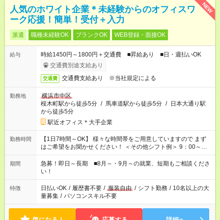
NEW
人気のホワイト企業＊未経験からのオフィスワ
ーク応援！簡単！受付＋入力
派遣
職種未経験OK
ブランクOK
WEB登録・面接OK
時給1450円～1800円＋交通費 ■昇給あり ■日・週払いOK
給与
交通費別途支給あり
交通費支給あり ※当社規定による
交通費
横浜市中区
勤務地
桜木町駅から徒歩5分
/
馬車道駅から徒歩5分
/
日本大通り駅
から徒歩5分
駅近オフィス＊大手企業
【1日7時間～OK】 様々な時間帯をご用意していますので まず
勤務時間
はご希望をお聞かせください！ ＜その他シフト例＞ 9：00～
17：00 11：00～20：00 などなど！その他のお時間もOKです！
急募！即日～長期 ■8月～・9月～の就業、短期もご相談くださ
期間
い！
日払いOK
/
履歴書不要
/
服装自由
/
シフト勤務
/
10名以上の大
特徴
量募集
/
パソコンスキル不要
気になる！
応募する
詳細へ