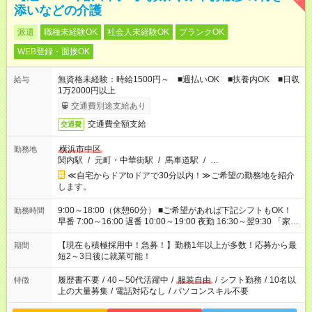
添いなどの介護
派遣
職種未経験OK
社会人未経験OK
ブランクOK
WEB登録・面接OK
無資格未経験：時給1500円～ ■週払いOK ■扶養内OK ■日収
給与
1万2000円以上
交通費別途支給あり
交通費全額支給
交通費
横浜市中区
勤務地
関内駅
/
元町・中華街駅
/
馬車道駅
/
…
≪自宅からドアtoドアで30分以内！≫ご希望の勤務地を紹介
します。
9:00～18:00（休憩60分） ■ご希望があれば下記シフトもOK！
勤務時間
早番 7:00～16:00 遅番 10:00～19:00 夜勤 16:30～翌9:30 「家族
と休みを合わせたい」 「余裕を持って夕飯の準備がしたい」
「できれば残業はしたくない」 など、ご希望を教えてください
【現在も積極採用中！急募！】勤務1年以上が多数！応募から最
期間
ね。 ※Wワーク希望の方へ 今ご覧のお仕事で希望する勤務時間
短2～3日後に就業可能！
と、もう1つのお仕事の勤務時間。 合計で週40時間を超える場
合は応募できません。
履歴書不要
/
40～50代活躍中
/
服装自由
/
シフト勤務
/
10名以
特徴
上の大量募集
/
電話対応なし
/
パソコンスキル不要