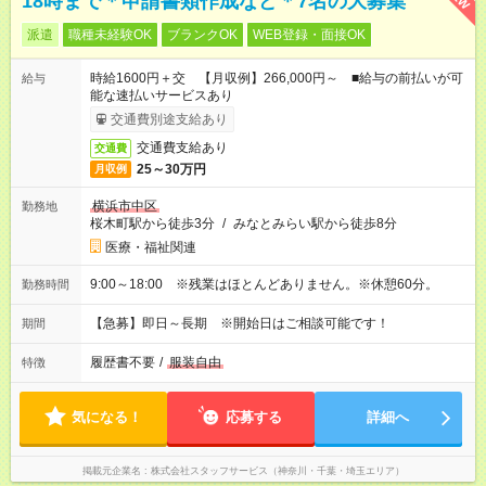
18時まで＊申請書類作成など＊7名の大募集
派遣
職種未経験OK
ブランクOK
WEB登録・面接OK
時給1600円＋交 【月収例】266,000円～ ■給与の前払いが可
給与
能な速払いサービスあり
交通費別途支給あり
交通費支給あり
交通費
25～30万円
月収例
横浜市中区
勤務地
桜木町駅から徒歩3分
/
みなとみらい駅から徒歩8分
医療・福祉関連
9:00～18:00 ※残業はほとんどありません。※休憩60分。
勤務時間
【急募】即日～長期 ※開始日はご相談可能です！
期間
履歴書不要
/
服装自由
特徴
気になる！
応募する
詳細へ
掲載元企業名
株式会社スタッフサービス（神奈川・千葉・埼玉エリア）