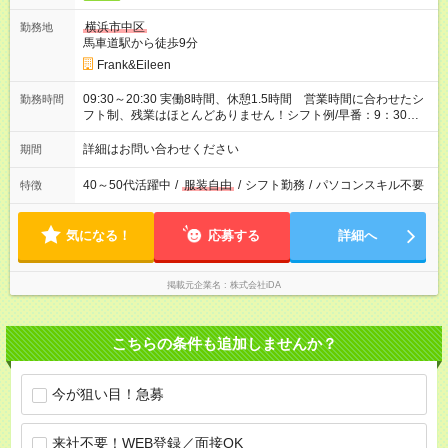
横浜市中区
勤務地
馬車道駅から徒歩9分
Frank&Eileen
09:30～20:30 実働8時間、休憩1.5時間 営業時間に合わせたシ
勤務時間
フト制、残業はほとんどありません！シフト例/早番：9：30～
18：30、遅番：11：00～20：30
詳細はお問い合わせください
期間
40～50代活躍中
/
服装自由
/
シフト勤務
/
パソコンスキル不要
特徴
気になる！
応募する
詳細へ
掲載元企業名
株式会社iDA
こちらの条件も追加しませんか？
今が狙い目！急募
来社不要！WEB登録／面接OK