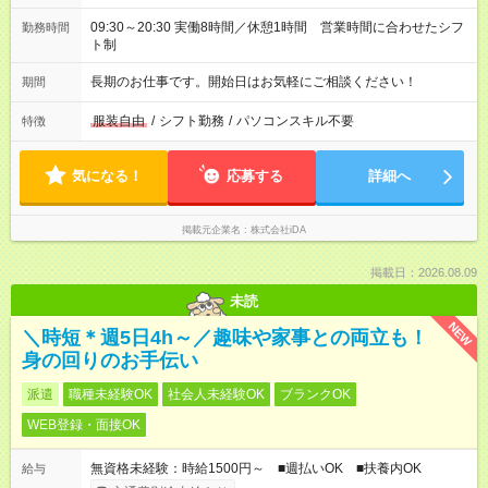
09:30～20:30 実働8時間／休憩1時間 営業時間に合わせたシフ
勤務時間
ト制
長期のお仕事です。開始日はお気軽にご相談ください！
期間
服装自由
/
シフト勤務
/
パソコンスキル不要
特徴
気になる！
応募する
詳細へ
掲載元企業名
株式会社iDA
掲載日：2026.08.09
未読
NEW
＼時短＊週5日4h～／趣味や家事との両立も！
身の回りのお手伝い
派遣
職種未経験OK
社会人未経験OK
ブランクOK
WEB登録・面接OK
無資格未経験：時給1500円～ ■週払いOK ■扶養内OK
給与