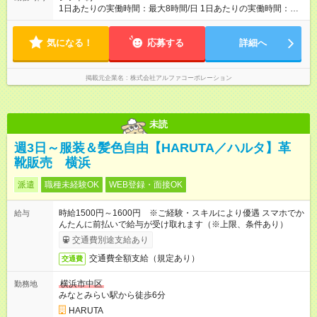
1日あたりの実働時間：最大8時間/日 1日あたりの実働時間：
7~8時間 シフト例 ・10時00分～18時00分 ・10時00分～19時00
分
気になる！
応募する
詳細へ
掲載元企業名
株式会社アルファコーポレーション
未読
週3日～服装＆髪色自由【HARUTA／ハルタ】革
靴販売 横浜
派遣
職種未経験OK
WEB登録・面接OK
時給1500円～1600円 ※ご経験・スキルにより優遇 スマホでか
給与
んたんに前払いで給与が受け取れます（※上限、条件あり）
交通費別途支給あり
交通費全額支給（規定あり）
交通費
横浜市中区
勤務地
みなとみらい駅から徒歩6分
HARUTA