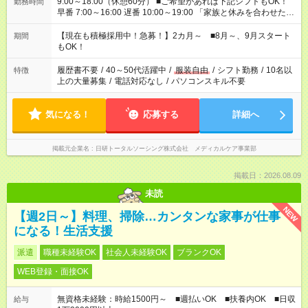
9:00～18:00（休憩60分） ■ご希望があれば下記シフトもOK！
勤務時間
早番 7:00～16:00 遅番 10:00～19:00 「家族と休みを合わせた
い」 「余裕を持って夕飯の準備がしたい」 「できれば残業はし
たくない」 など、ご希望を教えてくださいね。 ※Wワーク希望
【現在も積極採用中！急募！】2カ月～ ■8月～、9月スタート
期間
の方へ 今ご覧のお仕事で希望する勤務時間と、もう1つのお仕事
もOK！
の勤務時間。 合計で週40時間を超える場合は応募できません。
履歴書不要
/
40～50代活躍中
/
服装自由
/
シフト勤務
/
10名以
特徴
上の大量募集
/
電話対応なし
/
パソコンスキル不要
気になる！
応募する
詳細へ
掲載元企業名
日研トータルソーシング株式会社 メディカルケア事業部
掲載日：2026.08.09
未読
NEW
【週2日～】料理、掃除…カンタンな家事が仕事
になる！生活支援
派遣
職種未経験OK
社会人未経験OK
ブランクOK
WEB登録・面接OK
無資格未経験：時給1500円～ ■週払いOK ■扶養内OK ■日収
給与