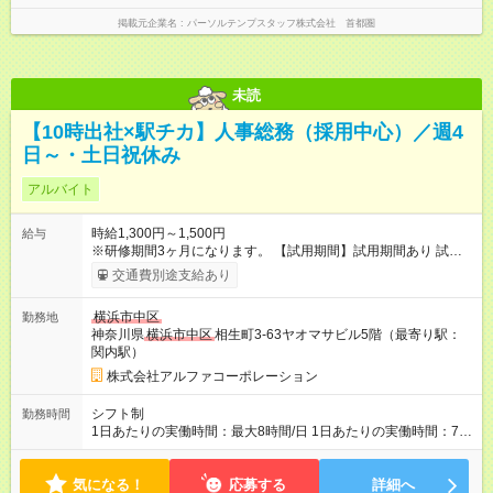
掲載元企業名
パーソルテンプスタッフ株式会社 首都圏
未読
【10時出社×駅チカ】人事総務（採用中心）／週4
日～・土日祝休み
アルバイト
時給1,300円～1,500円
給与
※研修期間3ヶ月になります。 【試用期間】試用期間あり 試用期
間の長さ：3ヶ月 雇用形態、給与は本採用時と同じです。
交通費別途支給あり
横浜市中区
勤務地
神奈川県
横浜市中区
相生町3-63ヤオマサビル5階（最寄り駅：
関内駅）
株式会社アルファコーポレーション
シフト制
勤務時間
1日あたりの実働時間：最大8時間/日 1日あたりの実働時間：7～
8時間 シフト例 ・10時00分～19時00分 ・10時00分～18時00分
気になる！
応募する
詳細へ