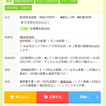
派遣
職種未経験OK
社会人未経験OK
ブランクOK
WEB登録・面接OK
無資格未経験：時給1500円～ ■週払いOK ■扶養内OK
給与
交通費別途支給あり
交通費全額支給
交通費
横浜市中区
勤務地
桜木町駅
/
石川町駅
/
日ノ出町駅
/
…
≪自宅からドアtoドアで30分以内！≫ご希望の勤務地を紹介
します。
1日5時間からOK！ ■シフト例 (1)8:00～13:00 (2)10:00～15:00
勤務時間
(3)12:00～17:00 「子どもたちが学校に行く間だけ働きたい」
「余裕を持って夕飯の準備がしたい」 「午前中は働いて、午後
はプライベートの時間にしたい」 など、ご希望を教えてくださ
【積極採用中！】＊1年以上勤務している方が多数！ご応募から
期間
いね。 ※Wワーク希望の方へ 今ご覧のお仕事で希望する勤務時
最短2～3日後の就業も相談可能です！
間と、もう1つのお仕事の勤務時間。 合計で週40時間を超える
場合は応募できません。
履歴書不要
/
40～50代活躍中
/
服装自由
/
シフト勤務
/
10名以
特徴
上の大量募集
/
電話対応なし
/
パソコンスキル不要
気になる！
応募する
詳細へ