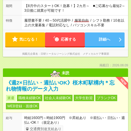
と休みを合わせたい」 「余裕を持って夕飯の準備がしたい」
「できれば残業はしたくない」 など、ご希望を教えてください
【8月中のスタートOK！急募！】2カ月～ ■ご応募から最短2～
期間
ね。 ※Wワーク希望の方へ 今ご覧のお仕事で希望する勤務時間
3日後に就業が可能です！
と、もう1つのお仕事の勤務時間。 合計で週40時間を超える場
合は応募できません。
履歴書不要
/
40～50代活躍中
/
服装自由
/
シフト勤務
/
10名以
特徴
上の大量募集
/
電話対応なし
/
パソコンスキル不要
気になる！
応募する
詳細へ
掲載元企業名
日研トータルソーシング株式会社 メディカルケア事業部
掲載日：2026.08.09
未読
NEW
《週2×日払い・週払いOK》桜木町駅構内＊忘
れ物情報のデータ入力
派遣
職種未経験OK
社会人未経験OK
大学生歓迎
ブランクOK
WEB登録・面接OK
時給1600円～時給1900円 ※昇給あり ※前払い・日払い・週
給与
払いOK！（規定あり）
交通費別途支給あり