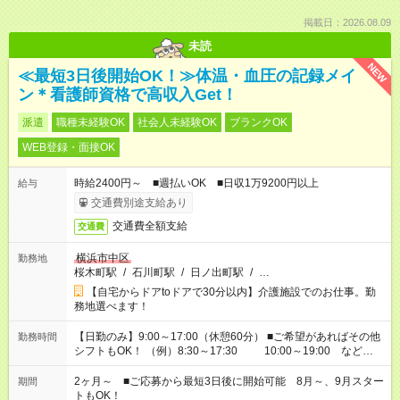
掲載日：2026.08.09
未読
NEW
≪最短3日後開始OK！≫体温・血圧の記録メイ
ン＊看護師資格で高収入Get！
派遣
職種未経験OK
社会人未経験OK
ブランクOK
WEB登録・面接OK
時給2400円～ ■週払いOK ■日収1万9200円以上
給与
交通費別途支給あり
交通費全額支給
交通費
横浜市中区
勤務地
桜木町駅
/
石川町駅
/
日ノ出町駅
/
…
【自宅からドアtoドアで30分以内】介護施設でのお仕事。勤
務地選べます！
【日勤のみ】9:00～17:00（休憩60分） ■ご希望があればその他
勤務時間
シフトもOK！ （例）8:30～17:30 10:00～19:00 など
「家族とお休みを合わせたい」 「できれば残業はしたくない」
など、あなたのご希望に沿ったお仕事をご紹介します！ ※Wワ
2ヶ月～ ■ご応募から最短3日後に開始可能 8月～、9月スター
期間
ーク希望の方へ 今ご覧のお仕事で希望する勤務時間と、もう1つ
トもOK！