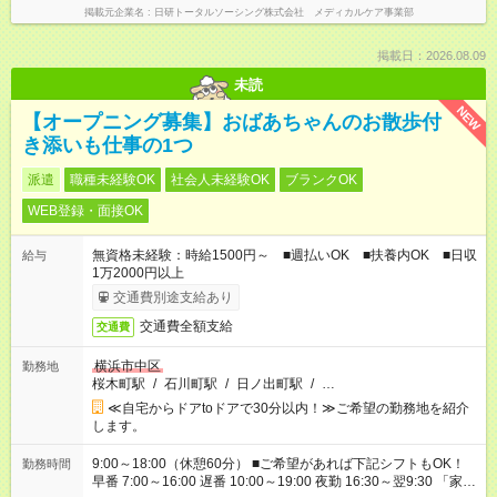
掲載元企業名
日研トータルソーシング株式会社 メディカルケア事業部
掲載日：2026.08.09
未読
NEW
【オープニング募集】おばあちゃんのお散歩付
き添いも仕事の1つ
派遣
職種未経験OK
社会人未経験OK
ブランクOK
WEB登録・面接OK
無資格未経験：時給1500円～ ■週払いOK ■扶養内OK ■日収
給与
1万2000円以上
交通費別途支給あり
交通費全額支給
交通費
横浜市中区
勤務地
桜木町駅
/
石川町駅
/
日ノ出町駅
/
…
≪自宅からドアtoドアで30分以内！≫ご希望の勤務地を紹介
します。
9:00～18:00（休憩60分） ■ご希望があれば下記シフトもOK！
勤務時間
早番 7:00～16:00 遅番 10:00～19:00 夜勤 16:30～翌9:30 「家族