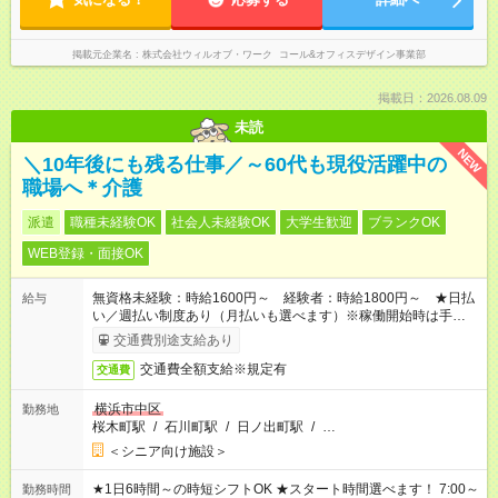
掲載元企業名
株式会社ウィルオブ・ワーク コール&オフィスデザイン事業部
掲載日：2026.08.09
未読
NEW
＼10年後にも残る仕事／～60代も現役活躍中の
職場へ＊介護
派遣
職種未経験OK
社会人未経験OK
大学生歓迎
ブランクOK
WEB登録・面接OK
無資格未経験：時給1600円～ 経験者：時給1800円～ ★日払
給与
い／週払い制度あり（月払いも選べます）※稼働開始時は手続き
完了次第のお支払いとなります。
交通費別途支給あり
交通費全額支給※規定有
交通費
横浜市中区
勤務地
桜木町駅
/
石川町駅
/
日ノ出町駅
/
…
＜シニア向け施設＞
★1日6時間～の時短シフトOK ★スタート時間選べます！ 7:00～
勤務時間