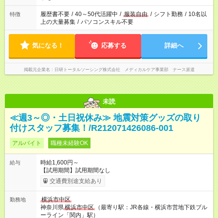
のお仕事の勤務時間。 合計で週40時間を超える場合は応募でき
ません
履歴書不要
/
40～50代活躍中
/
服装自由
/
シフト勤務
/
10名以
特徴
上の大量募集
/
パソコンスキル不要
気になる！
応募する
詳細へ
掲載元企業名
日研トータルソーシング株式会社 メディカルケア事業部 ナース派遣
未読
≪週3～◎・土日祝休み≫ 地震対策グッズの取り
付けスタッフ募集！/R212071426086-001
アルバイト
職種未経験OK
時給1,600円～
給与
【試用期間】試用期間なし
交通費別途支給あり
横浜市中区
勤務地
神奈川県
横浜市中区
（最寄り駅：JR各線・横浜市営地下鉄ブル
ーライン「関内」駅）