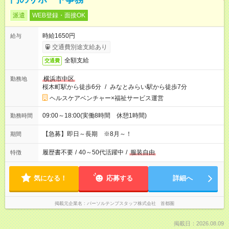
派遣
WEB登録・面接OK
時給1650円
給与
交通費別途支給あり
全額支給
交通費
横浜市中区
勤務地
桜木町駅から徒歩6分
/
みなとみらい駅から徒歩7分
ヘルスケアベンチャー×福祉サービス運営
09:00～18:00(実働8時間 休憩1時間)
勤務時間
【急募】即日～長期 ※8月～！
期間
履歴書不要
/
40～50代活躍中
/
服装自由
特徴
気になる！
応募する
詳細へ
掲載元企業名
パーソルテンプスタッフ株式会社 首都圏
掲載日：2026.08.09