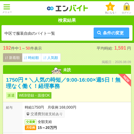
0
メニュー
気になる！
ログイン
検索結果
条件の変更
中区で服装自由のバイト一覧
192
1,591
件中
1
～
50
件表示
平均時給:
円
新着順
時給順
人気順
掲載日：2026.08.09
未読
NEW
1750円＊＼人気の時短／9:00-16:00×週5日！無
理なく働く！経理事務
派遣
WEB登録・面接OK
時給1750円 月収例 168,000円
給与
交通費別途支給あり
全額支給
交通費
15～20万円
月収例