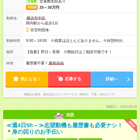
交通費支給あり
交通費
25～30万円
月収例
横浜市中区
勤務地
関内駅から徒歩1分
非営利団体
9:00～18:00 ※残業はほとんどありません。※休憩60分。
勤務時間
【急募】即日～長期 ※開始日はご相談可能です！
期間
履歴書不要
/
服装自由
特徴
気になる！
応募する
詳細へ
掲載元企業名
株式会社スタッフサービス（神奈川・千葉・埼玉エリア）
掲載日：2026.08.09
未読
NEW
≪週4日5h～≫志望動機も履歴書も必要ナシ！
＊身の回りのお手伝い