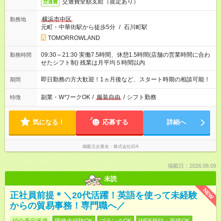
交通費全額支給（規定あり）
交通費
横浜市中区
勤務地
元町・中華街駅から徒歩5分
/
石川町駅
TOMORROWLAND
09:30～21:30 実働7.5時間、休憩1.5時間(店舗の営業時間に合わ
勤務時間
せたシフト制) 残業は月平均５時間以内
即日勤務の方大歓迎！1ヵ月後など、スタート時期の相談可能！
期間
副業・WワークOK
/
服装自由
/
シフト勤務
特徴
気になる！
応募する
詳細へ
掲載元企業名
株式会社iDA
掲載日：2026.08.09
未読
NEW
正社員前提＊＼20代活躍！英語を使って未経験
からの貿易事務！専門職へ／