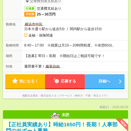
交通費別途支給あり
交通費支給あり
交通費
25～30万円
月収例
横浜市中区
勤務地
日本大通り駅から徒歩5分
/
関内駅から徒歩15分
金融・保険関連
8:40～17:00 ※残業は月10～20時間程度。※休憩60分。
勤務時間
【急募】即日～長期 ※開始日はご相談可能です！
期間
履歴書不要
/
服装自由
特徴
気になる！
応募する
詳細へ
掲載元企業名
株式会社スタッフサービス（神奈川・千葉・埼玉エリア）
掲載日：2026.08.09
未読
NEW
【正社員実績あり】時給1650円！長期！人事部
門のサポート事務