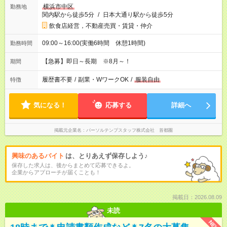
横浜市中区
勤務地
関内駅から徒歩5分
/
日本大通り駅から徒歩5分
飲食店経営，不動産売買・賃貸・仲介
09:00～16:00(実働6時間 休憩1時間)
勤務時間
【急募】即日～長期 ※8月～！
期間
履歴書不要
/
副業・WワークOK
/
服装自由
特徴
気になる！
応募する
詳細へ
掲載元企業名
パーソルテンプスタッフ株式会社 首都圏
興味のあるバイト
は、とりあえず保存しよう♪
保存した求人は、後からまとめて応募できるよ。
企業からアプローチが届くことも！
掲載日：2026.08.09
未読
NEW