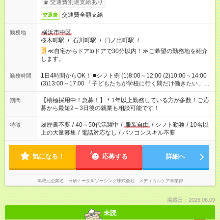
交通費別途支給あり
交通費全額支給
交通費
横浜市中区
勤務地
桜木町駅
/
石川町駅
/
日ノ出町駅
/
…
≪自宅からドアtoドアで30分以内！≫ご希望の勤務地を紹介
します。
1日4時間からOK！ ■シフト例 (1)8:00～12:00 (2)10:00～14:00
勤務時間
(3)13:00～17:00 「子どもたちが学校に行く間だけ働きたい」
「余裕を持って夕飯の準備がしたい」 「午前中は働いて、午後
はプライベートの時間にしたい」 など、ご希望を教えてくださ
【積極採用中！急募！】＊1年以上勤務している方が多数！ご応
期間
いね。 ※Wワーク希望の方へ 今ご覧のお仕事で希望する勤務時
募から最短2～3日後の就業も相談可能です！
間と、もう1つのお仕事の勤務時間。 合計で週40時間を超える
場合は応募できません。
履歴書不要
/
40～50代活躍中
/
服装自由
/
シフト勤務
/
10名以
特徴
上の大量募集
/
電話対応なし
/
パソコンスキル不要
気になる！
応募する
詳細へ
掲載元企業名
日研トータルソーシング株式会社 メディカルケア事業部
掲載日：2026.08.09
未読