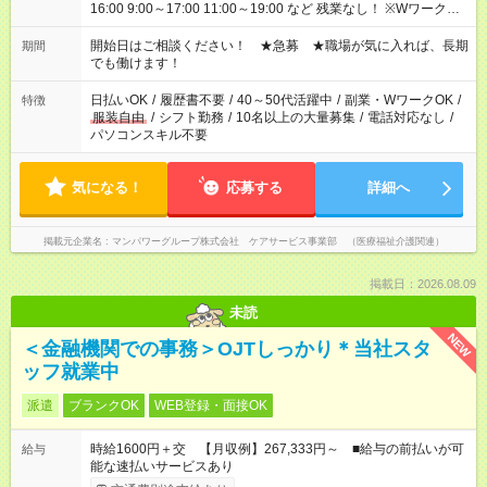
16:00 9:00～17:00 11:00～19:00 など 残業なし！ ※Wワークの
場合、他のお仕事と合わせ週40時間超の就業はご案内できませ
ん ※法令に基づき、週20時間以上勤務は社会保険への加入対象
開始日はご相談ください！ ★急募 ★職場が気に入れば、長期
期間
となります ※労働者派遣法（日雇い派遣の原則禁止）により、
でも働けます！
短時間・短期間の就業はご案内が難しい場合があります
日払いOK
/
履歴書不要
/
40～50代活躍中
/
副業・WワークOK
/
特徴
服装自由
/
シフト勤務
/
10名以上の大量募集
/
電話対応なし
/
パソコンスキル不要
気になる！
応募する
詳細へ
掲載元企業名
マンパワーグループ株式会社 ケアサービス事業部 （医療福祉介護関連）
掲載日：2026.08.09
未読
NEW
＜金融機関での事務＞OJTしっかり＊当社スタ
ッフ就業中
派遣
ブランクOK
WEB登録・面接OK
時給1600円＋交 【月収例】267,333円～ ■給与の前払いが可
給与
能な速払いサービスあり