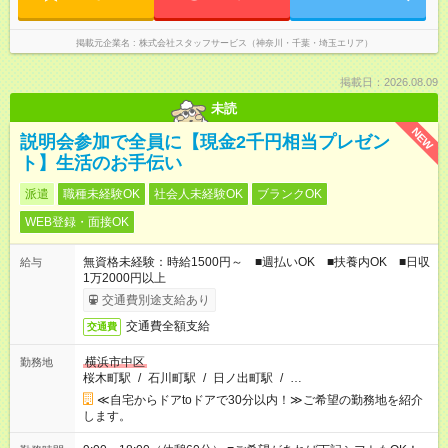
掲載元企業名
株式会社スタッフサービス（神奈川・千葉・埼玉エリア）
掲載日：2026.08.09
未読
NEW
説明会参加で全員に【現金2千円相当プレゼン
ト】生活のお手伝い
派遣
職種未経験OK
社会人未経験OK
ブランクOK
WEB登録・面接OK
無資格未経験：時給1500円～ ■週払いOK ■扶養内OK ■日収
給与
1万2000円以上
交通費別途支給あり
交通費全額支給
交通費
横浜市中区
勤務地
桜木町駅
/
石川町駅
/
日ノ出町駅
/
…
≪自宅からドアtoドアで30分以内！≫ご希望の勤務地を紹介
します。