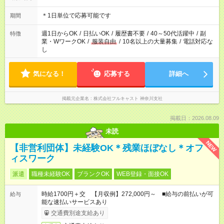
＊1日単位で応募可能です
期間
週1日からOK
/
日払いOK
/
履歴書不要
/
40～50代活躍中
/
副
特徴
業・WワークOK
/
服装自由
/
10名以上の大量募集
/
電話対応な
し
気になる！
応募する
詳細へ
掲載元企業名
株式会社フルキャスト 神奈川支社
掲載日：2026.08.09
未読
NEW
【非営利団体】未経験OK＊残業ほぼなし＊オフ
ィスワーク
派遣
職種未経験OK
ブランクOK
WEB登録・面接OK
時給1700円＋交 【月収例】272,000円～ ■給与の前払いが可
給与
能な速払いサービスあり
交通費別途支給あり