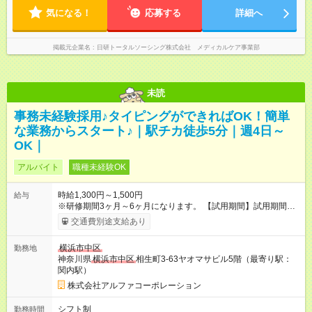
気になる！
応募する
詳細へ
掲載元企業名
日研トータルソーシング株式会社 メディカルケア事業部
未読
事務未経験採用♪タイピングができればOK！簡単
な業務からスタート♪｜駅チカ徒歩5分｜週4日～
OK｜
アルバイト
職種未経験OK
時給1,300円～1,500円
給与
※研修期間3ヶ月～6ヶ月になります。 【試用期間】試用期間あ
り 試用期間の長さ：1ヶ月 雇用形態、給与は本採用時と同じで
交通費別途支給あり
す。
横浜市中区
勤務地
神奈川県
横浜市中区
相生町3-63ヤオマサビル5階（最寄り駅：
関内駅）
株式会社アルファコーポレーション
シフト制
勤務時間