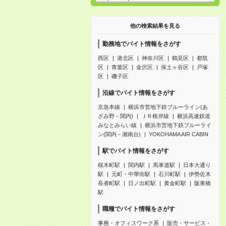
他の検索結果を見る
勤務地でバイト情報をさがす
西区
港北区
神奈川区
鶴見区
都筑
区
青葉区
金沢区
保土ヶ谷区
戸塚
区
磯子区
沿線でバイト情報をさがす
京急本線
横浜市営地下鉄ブルーライン(あ
ざみ野－関内)
ＪＲ根岸線
横浜高速鉄道
みなとみらい線
横浜市営地下鉄ブルーライ
ン(関内－湘南台)
YOKOHAMA AIR CABIN
駅でバイト情報をさがす
桜木町駅
関内駅
馬車道駅
日本大通り
駅
元町・中華街駅
石川町駅
伊勢佐木
長者町駅
日ノ出町駅
黄金町駅
阪東橋
駅
職種でバイト情報をさがす
事務・オフィスワーク系
販売・サービス・