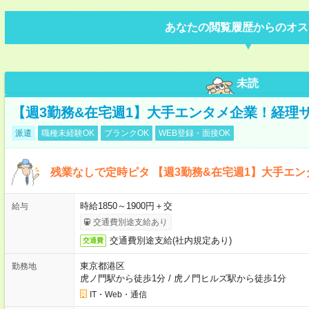
あなたの閲覧履歴からのオス
未読
【週3勤務&在宅週1】大手エンタメ企業！経理
派遣
職種未経験OK
ブランクOK
WEB登録・面接OK
残業なしで定時ピタ 【週3勤務&在宅週1】大手エ
時給1850～1900円＋交
給与
交通費別途支給あり
交通費別途支給(社内規定あり)
交通費
東京都港区
勤務地
虎ノ門駅から徒歩1分
/
虎ノ門ヒルズ駅から徒歩1分
IT・Web・通信