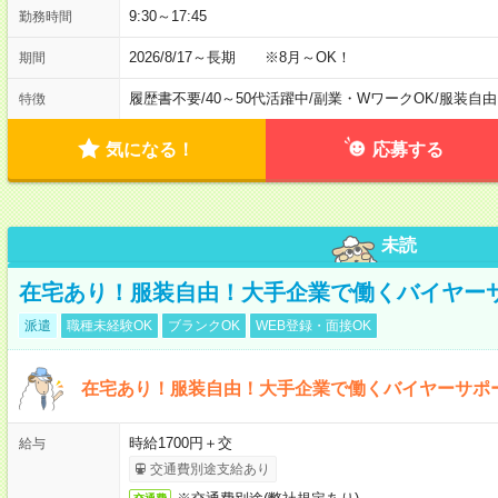
9:30～17:45
勤務時間
2026/8/17～長期 ※8月～OK！
期間
履歴書不要
/
40～50代活躍中
/
副業・WワークOK
/
服装自由
特徴
気になる！
応募する
未読
在宅あり！服装自由！大手企業で働くバイヤー
派遣
職種未経験OK
ブランクOK
WEB登録・面接OK
在宅あり！服装自由！大手企業で働くバイヤーサポ
時給1700円＋交
給与
交通費別途支給あり