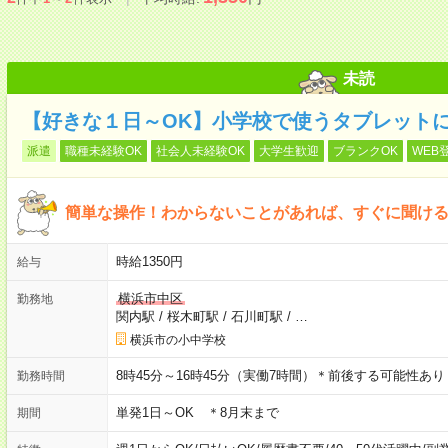
未読
【好きな１日～OK】小学校で使うタブレット
派遣
職種未経験OK
社会人未経験OK
大学生歓迎
ブランクOK
WEB
簡単な操作！わからないことがあれば、すぐに聞け
時給1350円
給与
横浜市中区
勤務地
関内駅
/
桜木町駅
/
石川町駅
/
…
横浜市の小中学校
8時45分～16時45分（実働7時間）＊前後する可能性あり
勤務時間
単発1日～OK ＊8月末まで
期間