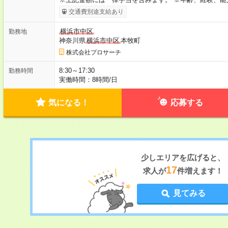
交通費別途支給あり
横浜市中区
勤務地
神奈川県
横浜市中区
本牧町
株式会社プロサーチ
8:30～17:30
勤務時間
実働時間：8時間/日
気になる！
応募する
少しエリアを広げると、
17
求人が
件増えます！
見てみる