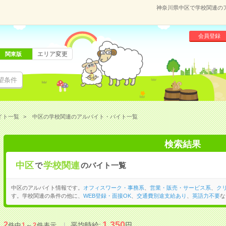
神奈川県中区で学校関連の
会員登録
エリア変更
関東版
望条件
イト一覧
中区の学校関連のアルバイト・バイト一覧
検索結果
中区
学校関連
で
のバイト一覧
中区のアルバイト情報です。
オフィスワーク・事務系
、
営業・販売・サービス系
、
ク
す。学校関連の条件の他に、
WEB登録・面接OK
、
交通費別途支給あり
、
英語力不要
な
1,350
2
平均時給:
円
件中
1
～
2
件表示