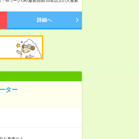
業・WワークOK
/
服装自由
/
10名以上の大量募
詳細へ
レーター
力を考慮の上…