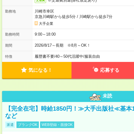
※交通費別途(弊社規定あり)
交通費
川崎市幸区
勤務地
京急川崎駅から徒歩5分
/
川崎駅から徒歩7分
大手企業
9:00～18:00
勤務時間
2026/8/17～長期 ※8月～OK！
期間
履歴書不要
/
40～50代活躍中
/
服装自由
特徴
気になる！
応募する
未読
【完全在宅】時給1850円！≫大手出版社≪基本
など
派遣
ブランクOK
WEB登録・面接OK