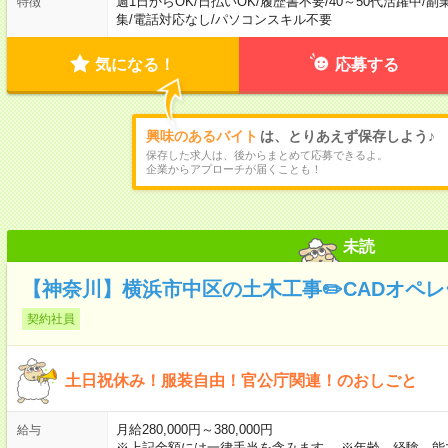
週1日からOK
/
日払いOK
/
履歴書不要
/
40～50代活躍中
/
副
特徴
集
/
電話対応なし
/
パソコンスキル不要
気になる！
応募する
興味のあるバイト
は、とりあえず保存しよう♪
保存した求人は、後からまとめて応募できるよ。
企業からアプローチが届くことも！
未読
【神奈川】横浜市中区の土木工事✏️CADオペ
契約社員
土日祝休み！服装自由！官公庁関連！のおしごと
月給280,000円～380,000円
給与
※上記金額には一律手当を含みます。 ※年齢、経験、能