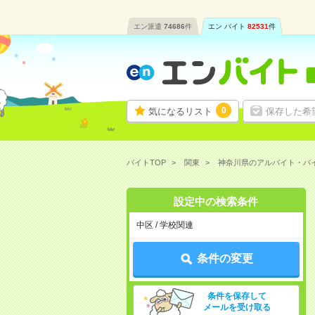
エン派遣
74686
件
エン バイト
82531
件
0
気になるリスト
保存した希
バイトTOP
関東
神奈川県のアルバイト・バ
設定中の検索条件
中区 / 学校関連
条件の変更
条件を保存して
メールを受け取る