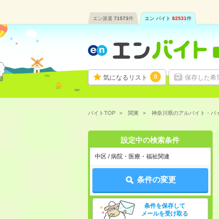
エン派遣
71573
件
エン バイト
82531
件
0
気になるリスト
保存した希
バイトTOP
関東
神奈川県のアルバイト・バ
設定中の検索条件
中区 / 病院・医療・福祉関連
条件の変更
条件を保存して
メールを受け取る