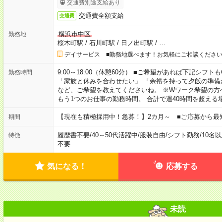
交通費別途支給あり
交通費全額支給
交通費
横浜市中区
勤務地
桜木町駅
/
石川町駅
/
日ノ出町駅
/
…
デイサービス ■勤務地選べます！お気軽にご相談くださ
9:00～18:00（休憩60分） ■ご希望があれば下記シフトもOK！ 
勤務時間
「家族と休みを合わせたい」 「余裕を持って夕飯の準備
など、ご希望を教えてくださいね。 ※Wワーク希望の方
もう1つのお仕事の勤務時間。 合計で週40時間を超える
【現在も積極採用中！急募！】2カ月～ ■ご応募から最
期間
履歴書不要
/
40～50代活躍中
/
服装自由
/
シフト勤務
/
10名
特徴
不要
気になる！
応募する
未読