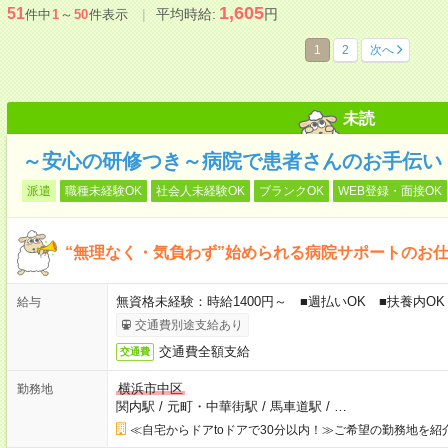
1,605
51
平均時給:
円
件中
1
～
50
件表示
1
2
次へ
未読
～安心の研修つき～病院で患者さんのお手伝い
派遣
職種未経験OK
社会人未経験OK
ブランクOK
WEB登録・面接OK
“無理なく・気負わず”始められる病院サポートのお
無資格未経験：時給1400円～ ■週払いOK ■扶養内OK 
給与
交通費別途支給あり
交通費全額支給
交通費
横浜市中区
勤務地
関内駅
/
元町・中華街駅
/
馬車道駅
/
…
≪自宅からドアtoドアで30分以内！≫ご希望の勤務地を紹