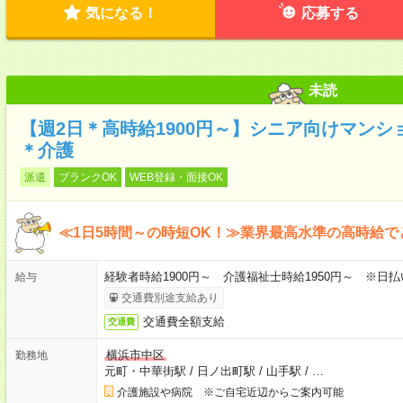
気になる！
応募する
未読
【週2日＊高時給1900円～】シニア向けマン
＊介護
派遣
ブランクOK
WEB登録・面接OK
≪1日5時間～の時短OK！≫業界最高水準の高時給で
経験者時給1900円～ 介護福祉士時給1950円～ ※日払
給与
交通費別途支給あり
交通費全額支給
交通費
横浜市中区
勤務地
元町・中華街駅
/
日ノ出町駅
/
山手駅
/
…
介護施設や病院 ※ご自宅近辺からご案内可能