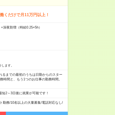
回働くだけで月11万円以上！
）+深夜割増（時給0.25×5h）
介します。
など ※慣れるまでの最初のうちは日勤からのスター
勤務時間と、もう1つのお仕事の勤務時間。
最短2～3日後に就業が可能です！
ト勤務
/
10名以上の大量募集
/
電話対応なし
/