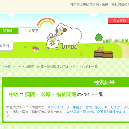
神奈川県中区で病院・医療・福祉関連の
会員登録
エリア変更
関東版
望条件
イト一覧
中区の病院・医療・福祉関連のアルバイト・バイト一覧
検索結果
中区
病院・医療・福祉関連
で
のバイト一覧
中区のアルバイト情報です。
オフィスワーク・事務系
、
営業・販売・サービス系
、
ク
す。病院・医療・福祉関連の条件の他に、
WEB登録・面接OK
、
交通費別途支給あり
、
す。