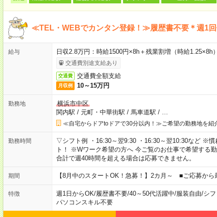
≪TEL・WEBでカンタン登録！≫履歴書不要＊週1
日収2.8万円：時給1500円×8h＋残業割増（時給1.25×8h
給与
交通費別途支給あり
交通費全額支給
交通費
10～15万円
月収例
横浜市中区
勤務地
関内駅
/
元町・中華街駅
/
馬車道駅
/
…
≪自宅からドアtoドアで30分以内！≫ご希望の勤務地を紹
▽シフト例 ・16:30～翌9:30 ・16:30～翌10:30
勤務時間
ト！ ※Wワーク希望の方へ 今ご覧のお仕事で希望する
合計で週40時間を超える場合は応募できません。
【8月中のスタートOK！急募！】2カ月～ ■ご応募から
期間
週1日からOK
/
履歴書不要
/
40～50代活躍中
/
服装自由
/
シフ
特徴
パソコンスキル不要