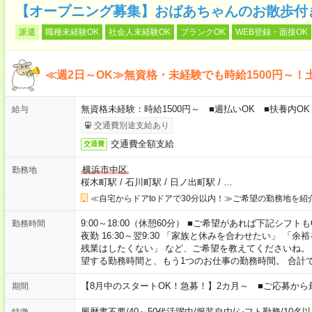
【オープニング募集】おばあちゃんのお散歩付
派遣
職種未経験OK
社会人未経験OK
ブランクOK
WEB登録・面接OK
≪週2日～OK≫無資格・未経験でも時給1500円～！
無資格未経験：時給1500円～ ■週払いOK ■扶養内OK 
給与
交通費別途支給あり
交通費全額支給
交通費
横浜市中区
勤務地
桜木町駅
/
石川町駅
/
日ノ出町駅
/
…
≪自宅からドアtoドアで30分以内！≫ご希望の勤務地を紹
9:00～18:00（休憩60分） ■ご希望があれば下記シフトもOK！ 
勤務時間
夜勤 16:30～翌9:30 「家族と休みを合わせたい」 
残業はしたくない」 など、ご希望を教えてくださいね。
望する勤務時間と、もう1つのお仕事の勤務時間。 合計
【8月中のスタートOK！急募！】2カ月～ ■ご応募から
期間
履歴書不要
/
40～50代活躍中
/
服装自由
/
シフト勤務
/
10名
特徴