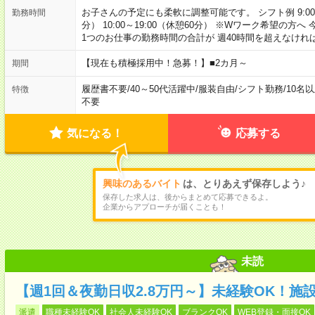
お子さんの予定にも柔軟に調整可能です。 シフト例 9:00～18:
勤務時間
分） 10:00～19:00（休憩60分） ※Wワーク希望の
1つのお仕事の勤務時間の合計が 週40時間を超えなけれ
【現在も積極採用中！急募！】■2カ月～
期間
履歴書不要
/
40～50代活躍中
/
服装自由
/
シフト勤務
/
10名
特徴
不要
気になる！
応募する
興味のあるバイト
は、とりあえず保存しよう♪
保存した求人は、後からまとめて応募できるよ。
企業からアプローチが届くことも！
未読
【週1回＆夜勤日収2.8万円～】未経験OK！施
派遣
職種未経験OK
社会人未経験OK
ブランクOK
WEB登録・面接OK