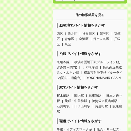
他の検索結果を見る
勤務地でバイト情報をさがす
西区
港北区
神奈川区
鶴見区
都筑
区
青葉区
金沢区
保土ヶ谷区
戸塚
区
泉区
沿線でバイト情報をさがす
京急本線
横浜市営地下鉄ブルーライン(あ
ざみ野－関内)
ＪＲ根岸線
横浜高速鉄道
みなとみらい線
横浜市営地下鉄ブルーライ
ン(関内－湘南台)
YOKOHAMA AIR CABIN
駅でバイト情報をさがす
桜木町駅
関内駅
馬車道駅
日本大通り
駅
元町・中華街駅
伊勢佐木長者町駅
石川町駅
日ノ出町駅
黄金町駅
阪東橋
駅
職種でバイト情報をさがす
事務・オフィスワーク系
販売・サービス・