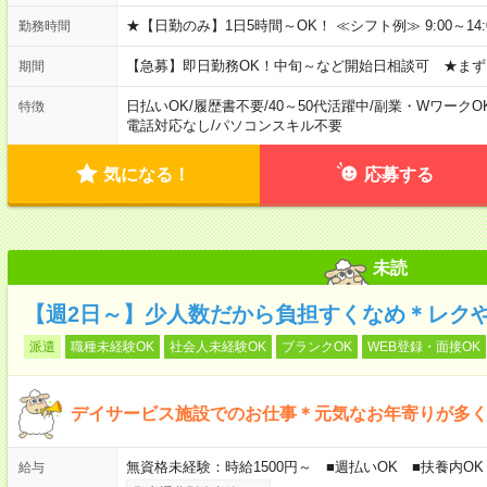
★【日勤のみ】1日5時間～OK！ ≪シフト例≫ 9:00～14:00 10
勤務時間
【急募】即日勤務OK！中旬～など開始日相談可 ★まず
期間
日払いOK
/
履歴書不要
/
40～50代活躍中
/
副業・WワークO
特徴
電話対応なし
/
パソコンスキル不要
気になる！
応募する
未読
【週2日～】少人数だから負担すくなめ＊レク
派遣
職種未経験OK
社会人未経験OK
ブランクOK
WEB登録・面接OK
デイサービス施設でのお仕事＊元気なお年寄りが多
無資格未経験：時給1500円～ ■週払いOK ■扶養内OK 
給与