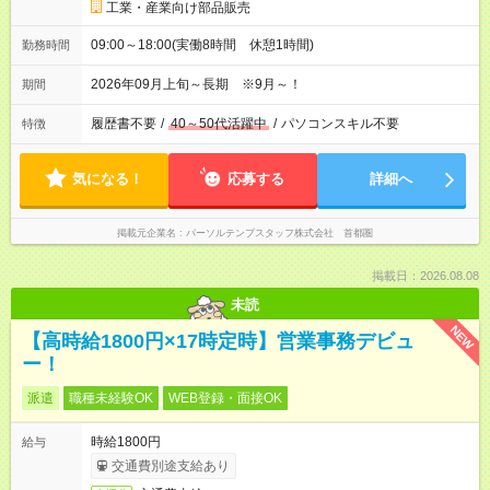
工業・産業向け部品販売
09:00～18:00(実働8時間 休憩1時間)
勤務時間
2026年09月上旬～長期 ※9月～！
期間
履歴書不要
/
40～50代活躍中
/
パソコンスキル不要
特徴
気になる！
応募する
詳細へ
掲載元企業名
パーソルテンプスタッフ株式会社 首都圏
掲載日：2026.08.08
未読
NEW
【高時給1800円×17時定時】営業事務デビュ
ー！
派遣
職種未経験OK
WEB登録・面接OK
時給1800円
給与
交通費別途支給あり