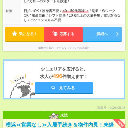
し2カ月～のスタートも歓迎！
日払いOK
/
履歴書不要
/
40～50代活躍中
/
副業・Wワーク
特徴
OK
/
服装自由
/
シフト勤務
/
10名以上の大量募集
/
電話対応な
し
/
パソコンスキル不要
気になる！
応募する
詳細へ
掲載元企業名
ケアスタッフィング株式会社
少しエリアを広げると、
496
求人が
件増えます！
見てみる
掲載日：2026.08.08
未読
NEW
横浜≪営業なし≫入居手続き＆物件内見！未経