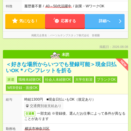
履歴書不要
/
40～50代活躍中
/
副業・WワークOK
特徴
気になる！
応募する
詳細へ
掲載元企業名
パーソルテンプスタッフ株式会社 首都圏
掲載日：2026.08.08
未読
NEW
＜好きな場所からいつでも登録可能＞現金日払
いOK＊パンフレットを折る
派遣
職種未経験OK
社会人未経験OK
大学生歓迎
ブランクOK
WEB登録・面接OK
時給1300円 ■現金日払いもOK（規定あり）
給与
交通費別途支給あり
一部支給 ※登録後、選んだお仕事によって条件が異なる
交通費
ことがあります
横浜市神奈川区
勤務地