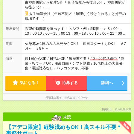
東神奈川駅から徒歩5分
/
新子安駅から徒歩5分
/
神奈川駅か
ら徒歩5分
/
…
大手物流会社（年齢不問／「無理なく続けられる」と好評の
職場です！）
希望の時間帯を選べます！ ＜シフト例：5時間～＞ 8：00～
勤務時間
13：00 10：00～15：00 13：00～18：00 16：00～21：00 ＜
シフト例：8時間～＞ ・10：00～19：00 ・13：00～22：00 ・
22：00～翌6：00 など！是非ご希望をお聞かせください！
≪急募≫1日のみの単発からOK！ 即日スタートもOK！ ＃7
期間
月～ ＃8月～
週1日からOK
/
日払いOK
/
履歴書不要
/
40～50代活躍中
/
副
特徴
業・WワークOK
/
服装自由
/
シフト勤務
/
10名以上の大量募
集
/
電話対応なし
/
パソコンスキル不要
気になる！
応募する
詳細へ
掲載元企業名
株式会社マイワーク
掲載日：2026.08.08
未読
NEW
【アデコ限定】経験浅めもOK！高スキル不要＊
事務サポート