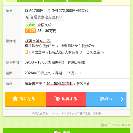
時給1700円 月収例 272,000円+残業代
給与
交通費別途支給あり
全額支給
交通費
25～30万円
月収例
横浜市神奈川区
勤務地
横浜駅から徒歩4分
/
神奈川駅から徒歩7分
CM放送中☆転職支援♪人材紹介サービス企業 ☆
09:00～18:00(実働8時間 休憩1時間)
勤務時間
2026年09月上旬～長期 ※9月～！
期間
履歴書不要
/
40～50代活躍中
/
服装自由
特徴
気になる！
応募する
詳細へ
掲載元企業名
パーソルテンプスタッフ株式会社 首都圏
掲載日：2026.08.08
未読