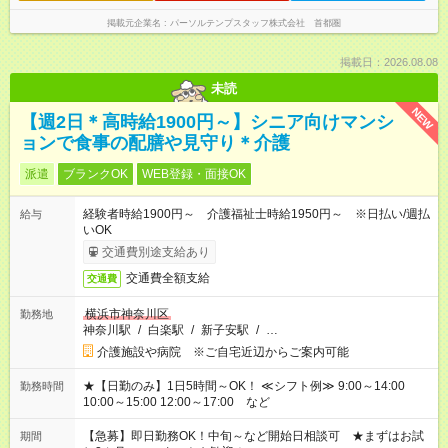
掲載元企業名
パーソルテンプスタッフ株式会社 首都圏
掲載日：2026.08.08
未読
NEW
【週2日＊高時給1900円～】シニア向けマンシ
ョンで食事の配膳や見守り＊介護
派遣
ブランクOK
WEB登録・面接OK
経験者時給1900円～ 介護福祉士時給1950円～ ※日払い/週払
給与
いOK
交通費別途支給あり
交通費全額支給
交通費
横浜市神奈川区
勤務地
神奈川駅
/
白楽駅
/
新子安駅
/
…
介護施設や病院 ※ご自宅近辺からご案内可能
★【日勤のみ】1日5時間～OK！ ≪シフト例≫ 9:00～14:00
勤務時間
10:00～15:00 12:00～17:00 など
【急募】即日勤務OK！中旬～など開始日相談可 ★まずはお試
期間