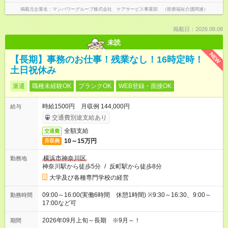
掲載元企業名
マンパワーグループ株式会社 ケアサービス事業部 （医療福祉介護関連）
掲載日：2026.08.08
未読
NEW
【長期】事務のお仕事！残業なし！16時定時！
土日祝休み
派遣
職種未経験OK
ブランクOK
WEB登録・面接OK
時給1500円 月収例 144,000円
給与
交通費別途支給あり
全額支給
交通費
10～15万円
月収例
横浜市神奈川区
勤務地
神奈川駅から徒歩5分
/
反町駅から徒歩8分
大学及び各種専門学校の経営
09:00～16:00(実働6時間 休憩1時間) ※9:30～16:30、9:00～
勤務時間
17:00など可
2026年09月上旬～長期 ※9月～！
期間