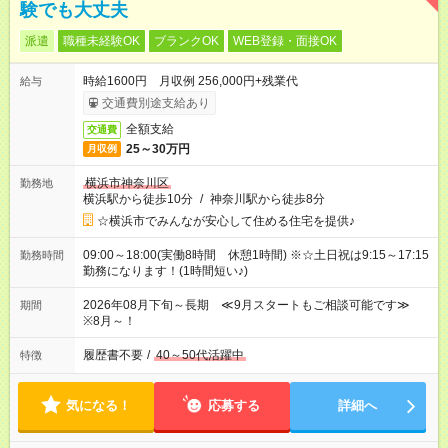
験でも大丈夫
派遣
職種未経験OK
ブランクOK
WEB登録・面接OK
時給1600円 月収例 256,000円+残業代
給与
交通費別途支給あり
全額支給
交通費
25～30万円
月収例
横浜市神奈川区
勤務地
横浜駅から徒歩10分
/
神奈川駅から徒歩8分
☆横浜市でみんなが安心して住める住宅を提供♪
09:00～18:00(実働8時間 休憩1時間) ※☆土日祝は9:15～17:15
勤務時間
勤務になります！(1時間短い♪)
2026年08月下旬～長期 ≪9月スタートもご相談可能です≫
期間
※8月～！
履歴書不要
/
40～50代活躍中
特徴
気になる！
応募する
詳細へ