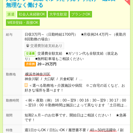
無理なく働ける
派遣
社会人未経験OK
大学生歓迎
ブランクOK
WEB登録・面接OK
日収3万円～（日勤時給1700円） ■月収例24.4万円～（夜勤月
給与
8回勤務の場合）
交通費別途支給あり
交通費全額支給 ■ガソリン代も全額支給（規定あ
交通費
り） ■無料駐車場もご相談ください
20～25万円
月収例
横浜市神奈川区
勤務地
神奈川駅
/
大口駅
/
片倉町駅
/
…
＜選べる勤務地＞介護施設や病院 ※ご自宅の近くなど、お
好きな場所を選べます！
＜例＞ 夜勤（例） 16：00～翌9：00 16：30～翌9：30 17：00
勤務時間
～翌10：00 ※勤務時間は施設によって異なります 「土日祝は休
みたい」 「しっかり稼ぎたい」 「もう少し遅い時間から始めた
い」など ご希望にあったお仕事をご案内いたします。 ※未経験
短期2ヵ月～のお仕事です。開始日はご相談ください！ ★急募
期間
の方の場合は1～2ヶ月間は日中での仕事を経験いただき、 お
です！
仕事に慣れてからの夜勤になります。 ★家庭の都合でお休みが
必要な場合も遠慮なくご相談ください。
週1日からOK
/
日払いOK
/
履歴書不要
/
40～50代活躍中
/
副
特徴