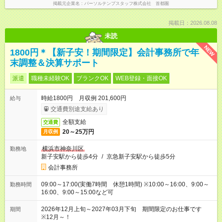
掲載元企業名
パーソルテンプスタッフ株式会社 首都圏
掲載日：2026.08.08
未読
NEW
1800円＊【新子安！期間限定】会計事務所で年
末調整＆決算サポート
派遣
職種未経験OK
ブランクOK
WEB登録・面接OK
時給1800円 月収例 201,600円
給与
交通費別途支給あり
全額支給
交通費
20～25万円
月収例
横浜市神奈川区
勤務地
新子安駅から徒歩4分
/
京急新子安駅から徒歩5分
会計事務所
09:00～17:00(実働7時間 休憩1時間) ※10:00～16:00、9:00～
勤務時間
16:00、9:00～15:00など可
2026年12月上旬～2027年03月下旬 期間限定のお仕事です
期間
※12月～！