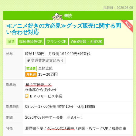
掲載日：2026.08.09
未読
NEW
≪アニメ好きの方必見≫グッズ販売に関する問
い合わせ対応
派遣
職種未経験OK
ブランクOK
WEB登録・面接OK
時給1430円 月収例 164,049円+残業代
給与
交通費別途支給あり
全額支給
交通費
15～20万円
月収例
横浜市神奈川区
勤務地
横浜駅から徒歩5分
ＢＰＯサービス事業
08:50～17:00(実働7時間10分 休憩1時間)
勤務時間
2026年08月中旬～長期 ※8月～！
期間
履歴書不要
/
40～50代活躍中
/
副業・WワークOK
/
服装自由
特徴