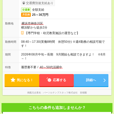
交通費別途支給あり
全額支給
交通費
25～30万円
月収例
横浜市神奈川区
勤務地
横浜駅から徒歩2分
【専門学校・幼児教育施設の運営など】
08:40～17:30(実働8時間 休憩50分) ※週4勤務の相談可能で
勤務時間
す！
2026年08月中旬～長期 9月開始も相談できますよ！ ※8月
期間
～！
履歴書不要
/
40～50代活躍中
特徴
気になる！
応募する
詳細へ
掲載元企業名
パーソルテンプスタッフ株式会社 首都圏
こちらの条件も追加しませんか？