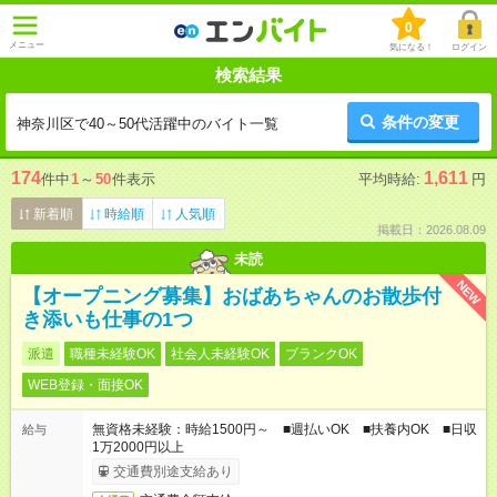
0
メニュー
気になる！
ログイン
検索結果
条件の変更
神奈川区で40～50代活躍中のバイト一覧
174
1,611
件中
1
～
50
件表示
平均時給:
円
新着順
時給順
人気順
掲載日：2026.08.09
未読
NEW
【オープニング募集】おばあちゃんのお散歩付
き添いも仕事の1つ
派遣
職種未経験OK
社会人未経験OK
ブランクOK
WEB登録・面接OK
無資格未経験：時給1500円～ ■週払いOK ■扶養内OK ■日収
給与
1万2000円以上
交通費別途支給あり