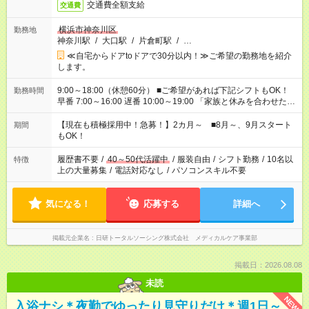
交通費全額支給
交通費
横浜市神奈川区
勤務地
神奈川駅
/
大口駅
/
片倉町駅
/
…
≪自宅からドアtoドアで30分以内！≫ご希望の勤務地を紹介
します。
9:00～18:00（休憩60分） ■ご希望があれば下記シフトもOK！
勤務時間
早番 7:00～16:00 遅番 10:00～19:00 「家族と休みを合わせた
い」 「余裕を持って夕飯の準備がしたい」 「できれば残業はし
たくない」 など、ご希望を教えてくださいね。 ※Wワーク希望
【現在も積極採用中！急募！】2カ月～ ■8月～、9月スタート
期間
の方へ 今ご覧のお仕事で希望する勤務時間と、もう1つのお仕事
もOK！
の勤務時間。 合計で週40時間を超える場合は応募できません。
履歴書不要
/
40～50代活躍中
/
服装自由
/
シフト勤務
/
10名以
特徴
上の大量募集
/
電話対応なし
/
パソコンスキル不要
気になる！
応募する
詳細へ
掲載元企業名
日研トータルソーシング株式会社 メディカルケア事業部
掲載日：2026.08.08
未読
NEW
入浴ナシ＊夜勤でゆったり見守りだけ＊週1日～