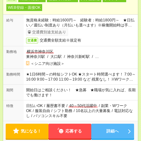
WEB登録・面接OK
無資格未経験：時給1600円～ 経験者：時給1800円～ ★日払
給与
い／週払い制度あり（月払いも選べます）※稼働開始時は手続き
完了次第のお支払いとなります。
交通費別途支給あり
交通費全額支給※規定有
交通費
横浜市神奈川区
勤務地
東神奈川駅
/
大口駅
/
神奈川新町駅
/
…
＜シニア向け施設＞
★1日6時間～の時短シフトOK ★スタート時間選べます！ 7:00～
勤務時間
16:00 9:00～17:00 11:00～19:00 など 残業なし！ ※Wワークの
場合、他のお仕事と合わせ週40時間超の就業はご案内できませ
ん ※法令に基づき、週20時間以上勤務は社会保険への加入対象
開始日はご相談ください！ ★急募 ★職場が気に入れば、長期
期間
となります ※労働者派遣法（日雇い派遣の原則禁止）により、
でも働けます！
短時間・短期間の就業はご案内が難しい場合があります
日払いOK
/
履歴書不要
/
40～50代活躍中
/
副業・Wワーク
特徴
OK
/
服装自由
/
シフト勤務
/
10名以上の大量募集
/
電話対応な
し
/
パソコンスキル不要
気になる！
応募する
詳細へ