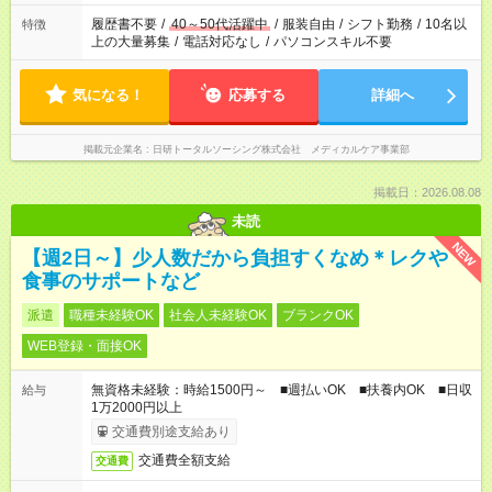
履歴書不要
/
40～50代活躍中
/
服装自由
/
シフト勤務
/
10名以
特徴
上の大量募集
/
電話対応なし
/
パソコンスキル不要
気になる！
応募する
詳細へ
掲載元企業名
日研トータルソーシング株式会社 メディカルケア事業部
掲載日：2026.08.08
未読
NEW
【週2日～】少人数だから負担すくなめ＊レクや
食事のサポートなど
派遣
職種未経験OK
社会人未経験OK
ブランクOK
WEB登録・面接OK
無資格未経験：時給1500円～ ■週払いOK ■扶養内OK ■日収
給与
1万2000円以上
交通費別途支給あり
交通費全額支給
交通費