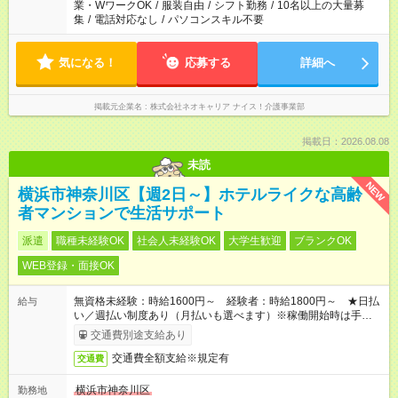
業・WワークOK
/
服装自由
/
シフト勤務
/
10名以上の大量募
集
/
電話対応なし
/
パソコンスキル不要
気になる！
応募する
詳細へ
掲載元企業名
株式会社ネオキャリア ナイス！介護事業部
掲載日：2026.08.08
未読
NEW
横浜市神奈川区【週2日～】ホテルライクな高齢
者マンションで生活サポート
派遣
職種未経験OK
社会人未経験OK
大学生歓迎
ブランクOK
WEB登録・面接OK
無資格未経験：時給1600円～ 経験者：時給1800円～ ★日払
給与
い／週払い制度あり（月払いも選べます）※稼働開始時は手続き
完了次第のお支払いとなります。
交通費別途支給あり
交通費全額支給※規定有
交通費
横浜市神奈川区
勤務地