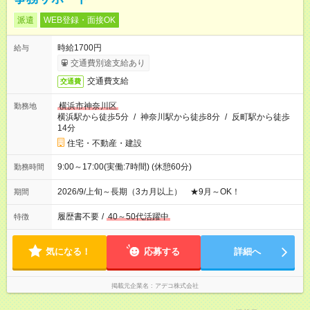
派遣
WEB登録・面接OK
時給1700円
給与
交通費別途支給あり
交通費支給
交通費
横浜市神奈川区
勤務地
横浜駅から徒歩5分
/
神奈川駅から徒歩8分
/
反町駅から徒歩
14分
住宅・不動産・建設
9:00～17:00(実働:7時間) (休憩60分)
勤務時間
2026/9/上旬～長期（3カ月以上） ★9月～OK！
期間
履歴書不要
/
40～50代活躍中
特徴
気になる！
応募する
詳細へ
掲載元企業名
アデコ株式会社