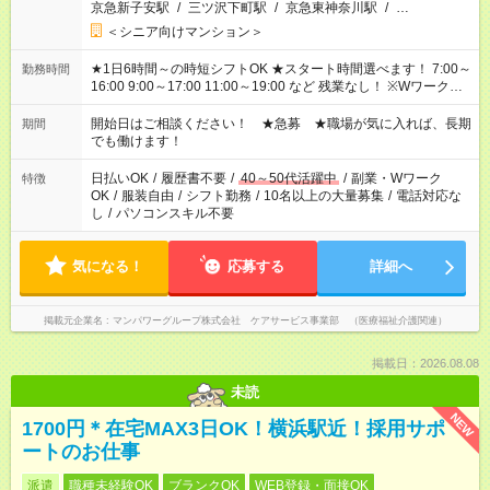
京急新子安駅
/
三ツ沢下町駅
/
京急東神奈川駅
/
…
＜シニア向けマンション＞
★1日6時間～の時短シフトOK ★スタート時間選べます！ 7:00～
勤務時間
16:00 9:00～17:00 11:00～19:00 など 残業なし！ ※Wワークの
場合、他のお仕事と合わせ週40時間超の就業はご案内できませ
ん ※法令に基づき、週20時間以上勤務は社会保険への加入対象
開始日はご相談ください！ ★急募 ★職場が気に入れば、長期
期間
となります ※労働者派遣法（日雇い派遣の原則禁止）により、
でも働けます！
短時間・短期間の就業はご案内が難しい場合があります
日払いOK
/
履歴書不要
/
40～50代活躍中
/
副業・Wワーク
特徴
OK
/
服装自由
/
シフト勤務
/
10名以上の大量募集
/
電話対応な
し
/
パソコンスキル不要
気になる！
応募する
詳細へ
掲載元企業名
マンパワーグループ株式会社 ケアサービス事業部 （医療福祉介護関連）
掲載日：2026.08.08
未読
NEW
1700円＊在宅MAX3日OK！横浜駅近！採用サポ
ートのお仕事
派遣
職種未経験OK
ブランクOK
WEB登録・面接OK