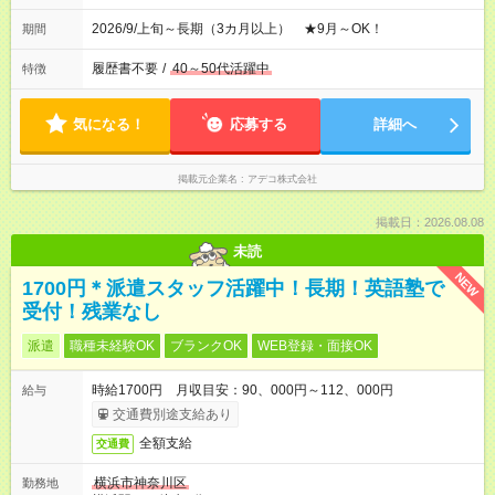
2026/9/上旬～長期（3カ月以上） ★9月～OK！
期間
履歴書不要
/
40～50代活躍中
特徴
気になる！
応募する
詳細へ
掲載元企業名
アデコ株式会社
掲載日：2026.08.08
未読
NEW
1700円＊派遣スタッフ活躍中！長期！英語塾で
受付！残業なし
派遣
職種未経験OK
ブランクOK
WEB登録・面接OK
時給1700円 月収目安：90、000円～112、000円
給与
交通費別途支給あり
全額支給
交通費
横浜市神奈川区
勤務地