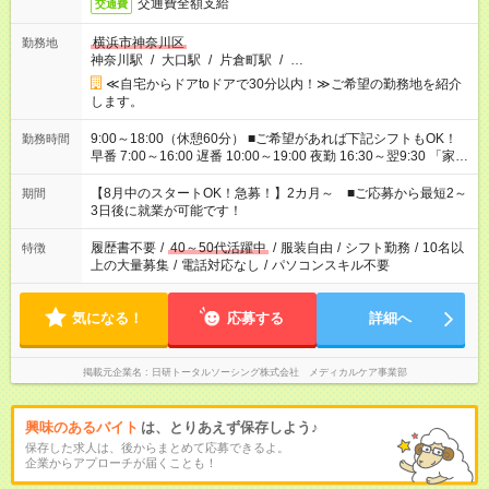
交通費全額支給
交通費
横浜市神奈川区
勤務地
神奈川駅
/
大口駅
/
片倉町駅
/
…
≪自宅からドアtoドアで30分以内！≫ご希望の勤務地を紹介
します。
9:00～18:00（休憩60分） ■ご希望があれば下記シフトもOK！
勤務時間
早番 7:00～16:00 遅番 10:00～19:00 夜勤 16:30～翌9:30 「家族
と休みを合わせたい」 「余裕を持って夕飯の準備がしたい」
「できれば残業はしたくない」 など、ご希望を教えてください
【8月中のスタートOK！急募！】2カ月～ ■ご応募から最短2～
期間
ね。 ※Wワーク希望の方へ 今ご覧のお仕事で希望する勤務時間
3日後に就業が可能です！
と、もう1つのお仕事の勤務時間。 合計で週40時間を超える場
合は応募できません。
履歴書不要
/
40～50代活躍中
/
服装自由
/
シフト勤務
/
10名以
特徴
上の大量募集
/
電話対応なし
/
パソコンスキル不要
気になる！
応募する
詳細へ
掲載元企業名
日研トータルソーシング株式会社 メディカルケア事業部
興味のあるバイト
は、とりあえず保存しよう♪
保存した求人は、後からまとめて応募できるよ。
企業からアプローチが届くことも！