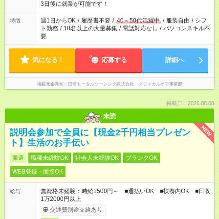
3日後に就業が可能です！
週1日からOK
/
履歴書不要
/
40～50代活躍中
/
服装自由
/
シフ
特徴
ト勤務
/
10名以上の大量募集
/
電話対応なし
/
パソコンスキル不
要
気になる！
応募する
詳細へ
掲載元企業名
日研トータルソーシング株式会社 メディカルケア事業部
掲載日：2026.08.08
未読
NEW
説明会参加で全員に【現金2千円相当プレゼン
ト】生活のお手伝い
派遣
職種未経験OK
社会人未経験OK
ブランクOK
WEB登録・面接OK
無資格未経験：時給1500円～ ■週払いOK ■扶養内OK ■日収
給与
1万2000円以上
交通費別途支給あり