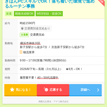
NEW
きほんPCスキルでOK！落ち着いた環境で進め
るルーチン事務
派遣
職種未経験OK
WEB登録・面接OK
時給1590円
給与
交通費別途支給あり
交通費支給
交通費
横浜市神奈川区
勤務地
新子安駅から徒歩7分
/
京急新子安駅から徒歩7分
物流業界
9:00～17:00(実働:7時間) (休憩60分)
勤務時間
2026/8/下旬～長期（3カ月以上） ★8月～OK！
期間
履歴書不要
/
40～50代活躍中
特徴
気になる！
応募する
詳細へ
掲載元企業名
アデコ株式会社