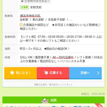
交通費別途支給あり
全額支給
交通費
横浜市神奈川区
勤務地
反町駅
/
東白楽駅
/
京急新子安駅
/
…
介護施設や病院など ★自宅近くの施設がいいなど勤務地ご
相談ください
【シフト例】 07:00～16:00 09:00～18:00 17:00～09:00 ※ 上記
勤務時間
は一例です！その他シフトもご相談ください！
即日～2ヶ月以上 ■開始日の相談OK！
期間
日払いOK
/
履歴書不要
/
40～50代活躍中
/
シフト勤務
/
10名以
特徴
上の大量募集
/
電話対応なし
/
パソコンスキル不要
気になる！
応募する
詳細へ
掲載元企業名
株式会社ニッソーネット
掲載日：2026.08.08
未読