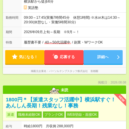
横浜駅から徒歩6分
英語塾
09:00～17:45(実働7時間45分 休憩1時間) ※水or木は14:30～
勤務時間
20:00(休憩なし・実働5時間30分)
2026年09月上旬～長期 ※9月～！
期間
履歴書不要
/
40～50代活躍中
/
副業・WワークOK
特徴
気になる！
応募する
詳細へ
掲載元企業名
パーソルテンプスタッフ株式会社 首都圏
掲載日：2026.08.08
未読
NEW
1800円＊【派遣スタッフ活躍中】横浜駅すぐ！
あんしん長期！残業なし！事務
派遣
職種未経験OK
ブランクOK
WEB登録・面接OK
時給1800円 月収例 288,000円
給与