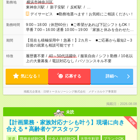
横浜市神奈川区
勤務地
東神奈川駅
/
新子安駅
/
反町駅
/
…
デイサービス ■勤務地選べます！お気軽にご相談ください！
9:00～18:00（休憩60分） ■ご希望があれば下記シフトもOK！
勤務時間
早番 7:00～16:00 遅番 10:00～19:00 「家族と休みを合わせた
い」 「余裕を持って夕飯の準備がしたい」 「できれば残業はし
たくない」 など、ご希望を教えてくださいね。 ※Wワーク希望
【現在も積極採用中！急募！】2カ月～ ■ご応募から最短2～3
期間
の方へ 今ご覧のお仕事で希望する勤務時間と、もう1つのお仕事
日後の就業も相談可能です！
の勤務時間。 合計で週40時間を超える場合は応募できません。
履歴書不要
/
40～50代活躍中
/
服装自由
/
シフト勤務
/
10名以
特徴
上の大量募集
/
電話対応なし
/
パソコンスキル不要
気になる！
応募する
詳細へ
掲載元企業名
日研トータルソーシング株式会社 メディカルケア事業部
掲載日：2026.08.08
未読
NEW
【計画業務・家族対応ナシも叶う】現場に向き
合える＊高齢者ケアスタッフ
派遣
職種未経験OK
社会人未経験OK
大学生歓迎
ブランクOK