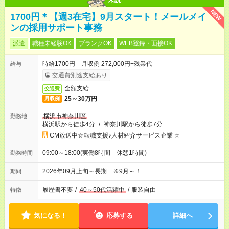
NEW
1700円＊【週3在宅】9月スタート！メールメイ
ンの採用サポート事務
派遣
職種未経験OK
ブランクOK
WEB登録・面接OK
時給1700円 月収例 272,000円+残業代
給与
交通費別途支給あり
全額支給
交通費
25～30万円
月収例
横浜市神奈川区
勤務地
横浜駅から徒歩4分
/
神奈川駅から徒歩7分
CM放送中☆転職支援♪人材紹介サービス企業 ☆
09:00～18:00(実働8時間 休憩1時間)
勤務時間
2026年09月上旬～長期 ※9月～！
期間
履歴書不要
/
40～50代活躍中
/
服装自由
特徴
気になる！
応募する
詳細へ