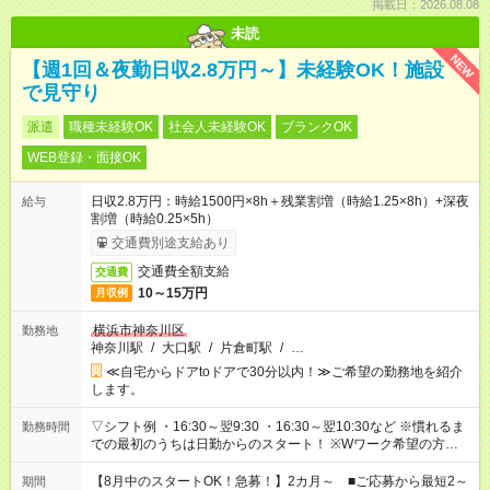
掲載日：2026.08.08
未読
NEW
【週1回＆夜勤日収2.8万円～】未経験OK！施設
で見守り
派遣
職種未経験OK
社会人未経験OK
ブランクOK
WEB登録・面接OK
日収2.8万円：時給1500円×8h＋残業割増（時給1.25×8h）+深夜
給与
割増（時給0.25×5h）
交通費別途支給あり
交通費全額支給
交通費
10～15万円
月収例
横浜市神奈川区
勤務地
神奈川駅
/
大口駅
/
片倉町駅
/
…
≪自宅からドアtoドアで30分以内！≫ご希望の勤務地を紹介
します。
▽シフト例 ・16:30～翌9:30 ・16:30～翌10:30など ※慣れるま
勤務時間
での最初のうちは日勤からのスタート！ ※Wワーク希望の方へ
今ご覧のお仕事で希望する勤務時間と、もう1つのお仕事の勤務
時間。 合計で週40時間を超える場合は応募できません。
【8月中のスタートOK！急募！】2カ月～ ■ご応募から最短2～
期間