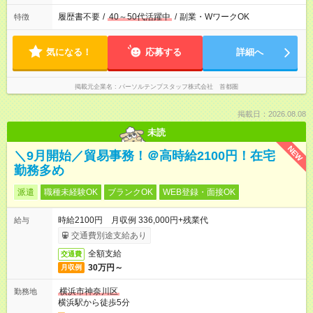
履歴書不要
/
40～50代活躍中
/
副業・WワークOK
特徴
気になる！
応募する
詳細へ
掲載元企業名
パーソルテンプスタッフ株式会社 首都圏
掲載日：2026.08.08
未読
NEW
＼9月開始／貿易事務！＠高時給2100円！在宅
勤務多め
派遣
職種未経験OK
ブランクOK
WEB登録・面接OK
時給2100円 月収例 336,000円+残業代
給与
交通費別途支給あり
全額支給
交通費
30万円～
月収例
横浜市神奈川区
勤務地
横浜駅から徒歩5分