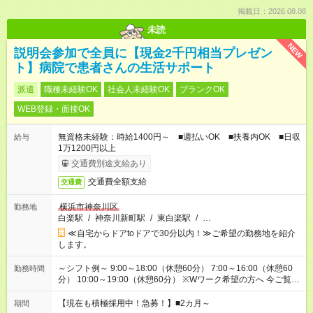
掲載日：2026.08.08
未読
NEW
説明会参加で全員に【現金2千円相当プレゼン
ト】病院で患者さんの生活サポート
派遣
職種未経験OK
社会人未経験OK
ブランクOK
WEB登録・面接OK
無資格未経験：時給1400円～ ■週払いOK ■扶養内OK ■日収
給与
1万1200円以上
交通費別途支給あり
交通費全額支給
交通費
横浜市神奈川区
勤務地
白楽駅
/
神奈川新町駅
/
東白楽駅
/
…
≪自宅からドアtoドアで30分以内！≫ご希望の勤務地を紹介
します。
～シフト例～ 9:00～18:00（休憩60分） 7:00～16:00（休憩60
勤務時間
分） 10:00～19:00（休憩60分） ※Wワーク希望の方へ 今ご覧の
お仕事で希望する勤務時間と、もう1つのお仕事の勤務時間の合
計が 週40時間を超えなければOKです。
【現在も積極採用中！急募！】■2カ月～
期間