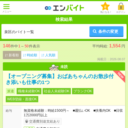
0
メニュー
気になる！
ログイン
検索結果
条件の変更
泉区のバイト一覧
146
1,554
件中
1
～
50
件表示
平均時給:
円
新着順
時給順
人気順
掲載日：2026.08.07
未読
NEW
【オープニング募集】おばあちゃんのお散歩付
き添いも仕事の1つ
派遣
職種未経験OK
社会人未経験OK
ブランクOK
WEB登録・面接OK
無資格未経験：時給1500円～ ■週払いOK ■扶養内OK ■日収
給与
1万2000円以上
交通費別途支給あり