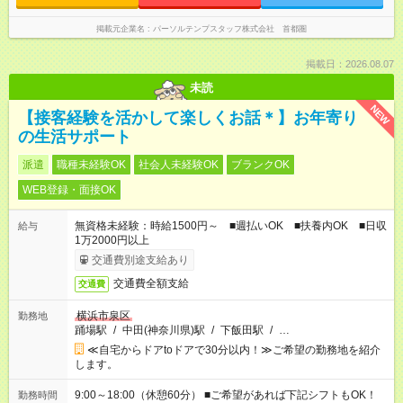
掲載元企業名
パーソルテンプスタッフ株式会社 首都圏
掲載日：2026.08.07
未読
NEW
【接客経験を活かして楽しくお話＊】お年寄り
の生活サポート
派遣
職種未経験OK
社会人未経験OK
ブランクOK
WEB登録・面接OK
無資格未経験：時給1500円～ ■週払いOK ■扶養内OK ■日収
給与
1万2000円以上
交通費別途支給あり
交通費全額支給
交通費
横浜市泉区
勤務地
踊場駅
/
中田(神奈川県)駅
/
下飯田駅
/
…
≪自宅からドアtoドアで30分以内！≫ご希望の勤務地を紹介
します。
9:00～18:00（休憩60分） ■ご希望があれば下記シフトもOK！
勤務時間