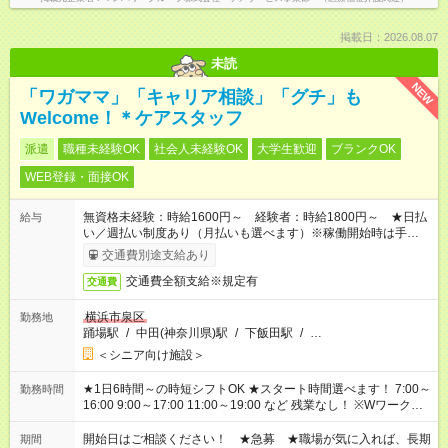
掲載日：2026.08.07
未読
NEW
「ワガママ」「キャリア相談」「グチ」も
Welcome！＊ケアスタッフ
派遣
職種未経験OK
社会人未経験OK
大学生歓迎
ブランクOK
WEB登録・面接OK
無資格未経験：時給1600円～ 経験者：時給1800円～ ★日払
給与
い／週払い制度あり（月払いも選べます）※稼働開始時は手続き
完了次第のお支払いとなります。
交通費別途支給あり
交通費全額支給※規定有
交通費
横浜市泉区
勤務地
踊場駅
/
中田(神奈川県)駅
/
下飯田駅
/
…
＜シニア向け施設＞
★1日6時間～の時短シフトOK ★スタート時間選べます！ 7:00～
勤務時間
16:00 9:00～17:00 11:00～19:00 など 残業なし！ ※Wワークの
場合、他のお仕事と合わせ週40時間超の就業はご案内できませ
ん ※法令に基づき、週20時間以上勤務は社会保険への加入対象
開始日はご相談ください！ ★急募 ★職場が気に入れば、長期
期間