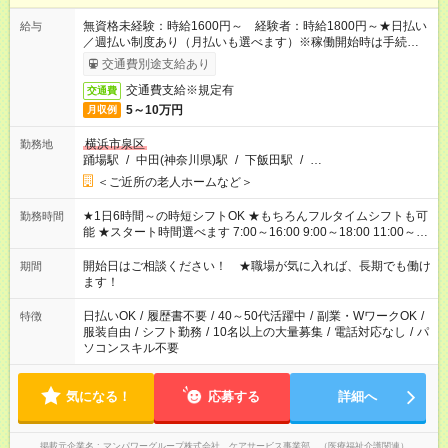
無資格未経験：時給1600円～ 経験者：時給1800円～★日払い
給与
／週払い制度あり（月払いも選べます）※稼働開始時は手続き完
了次第のお支払いとなります。
交通費別途支給あり
交通費支給※規定有
交通費
5～10万円
月収例
横浜市泉区
勤務地
踊場駅
/
中田(神奈川県)駅
/
下飯田駅
/
…
＜ご近所の老人ホームなど＞
★1日6時間～の時短シフトOK ★もちろんフルタイムシフトも可
勤務時間
能 ★スタート時間選べます 7:00～16:00 9:00～18:00 11:00～
20:00 など 残業なし！ ※Wワークの場合、他のお仕事と合わせ
週40時間超の就業はご案内できません ※法令に基づき、週20時
開始日はご相談ください！ ★職場が気に入れば、長期でも働け
期間
間以上勤務は社会保険への加入対象となります ※労働者派遣法
ます！
（日雇い派遣の原則禁止）により、短時間・短期間の就業はご
案内が難しい場合があります
日払いOK
/
履歴書不要
/
40～50代活躍中
/
副業・WワークOK
/
特徴
服装自由
/
シフト勤務
/
10名以上の大量募集
/
電話対応なし
/
パ
ソコンスキル不要
気になる！
応募する
詳細へ
掲載元企業名
マンパワーグループ株式会社 ケアサービス事業部 （医療福祉介護関連）