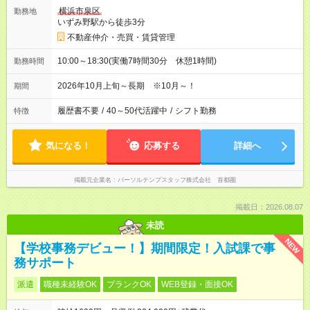
横浜市泉区
勤務地
いずみ野駅から徒歩3分
不動産仲介・売買・賃貸管理
10:00～18:30(実働7時間30分 休憩1時間)
勤務時間
2026年10月上旬～長期 ※10月～！
期間
履歴書不要
/
40～50代活躍中
/
シフト勤務
特徴
気になる！
応募する
詳細へ
掲載元企業名
パーソルテンプスタッフ株式会社 首都圏
掲載日：2026.08.07
未読
NEW
【学校事務デビュー！】期間限定！入試課で事
務サポート
派遣
職種未経験OK
ブランクOK
WEB登録・面接OK