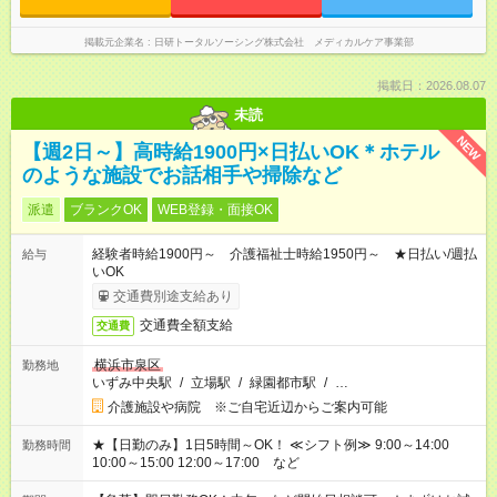
掲載元企業名
日研トータルソーシング株式会社 メディカルケア事業部
掲載日：2026.08.07
未読
NEW
【週2日～】高時給1900円×日払いOK＊ホテル
のような施設でお話相手や掃除など
派遣
ブランクOK
WEB登録・面接OK
経験者時給1900円～ 介護福祉士時給1950円～ ★日払い/週払
給与
いOK
交通費別途支給あり
交通費全額支給
交通費
横浜市泉区
勤務地
いずみ中央駅
/
立場駅
/
緑園都市駅
/
…
介護施設や病院 ※ご自宅近辺からご案内可能
★【日勤のみ】1日5時間～OK！ ≪シフト例≫ 9:00～14:00
勤務時間
10:00～15:00 12:00～17:00 など