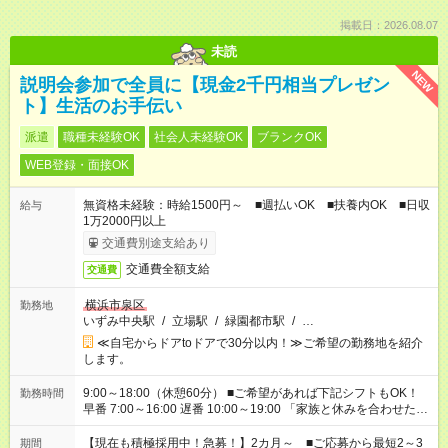
掲載日：2026.08.07
未読
NEW
説明会参加で全員に【現金2千円相当プレゼン
ト】生活のお手伝い
派遣
職種未経験OK
社会人未経験OK
ブランクOK
WEB登録・面接OK
無資格未経験：時給1500円～ ■週払いOK ■扶養内OK ■日収
給与
1万2000円以上
交通費別途支給あり
交通費全額支給
交通費
横浜市泉区
勤務地
いずみ中央駅
/
立場駅
/
緑園都市駅
/
…
≪自宅からドアtoドアで30分以内！≫ご希望の勤務地を紹介
します。
9:00～18:00（休憩60分） ■ご希望があれば下記シフトもOK！
勤務時間
早番 7:00～16:00 遅番 10:00～19:00 「家族と休みを合わせた
い」 「余裕を持って夕飯の準備がしたい」 「できれば残業はし
たくない」 など、ご希望を教えてくださいね。 ※Wワーク希望
【現在も積極採用中！急募！】2カ月～ ■ご応募から最短2～3
期間