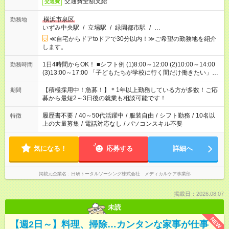
交通費全額支給
交通費
横浜市泉区
勤務地
いずみ中央駅
/
立場駅
/
緑園都市駅
/
…
≪自宅からドアtoドアで30分以内！≫ご希望の勤務地を紹介
します。
1日4時間からOK！ ■シフト例 (1)8:00～12:00 (2)10:00～14:00
勤務時間
(3)13:00～17:00 「子どもたちが学校に行く間だけ働きたい」
「余裕を持って夕飯の準備がしたい」 「午前中は働いて、午後
はプライベートの時間にしたい」 など、ご希望を教えてくださ
【積極採用中！急募！】＊1年以上勤務している方が多数！ご応
期間
いね。 ※Wワーク希望の方へ 今ご覧のお仕事で希望する勤務時
募から最短2～3日後の就業も相談可能です！
間と、もう1つのお仕事の勤務時間。 合計で週40時間を超える
場合は応募できません。
履歴書不要
/
40～50代活躍中
/
服装自由
/
シフト勤務
/
10名以
特徴
上の大量募集
/
電話対応なし
/
パソコンスキル不要
気になる！
応募する
詳細へ
掲載元企業名
日研トータルソーシング株式会社 メディカルケア事業部
掲載日：2026.08.07
未読
NEW
【週2日～】料理、掃除…カンタンな家事が仕事