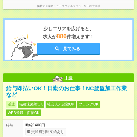
掲載元企業名
ユースタイルラボラトリー株式会社
少しエリアを広げると、
886
求人が
件増えます！
見てみる
未読
給与即払いOK！日勤のお仕事！NC旋盤加工作業
など
派遣
職種未経験OK
社会人未経験OK
ブランクOK
WEB登録・面接OK
時給1400円
給与
交通費別途支給あり