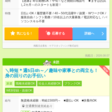
【急募】即日勤務OK！中旬～など開始日相談可 ★まずはお試
期間
し2カ月～のスタートも歓迎！
日払いOK
/
履歴書不要
/
40～50代活躍中
/
副業・WワークOK
/
特徴
服装自由
/
シフト勤務
/
10名以上の大量募集
/
電話対応なし
/
パ
ソコンスキル不要
気になる！
応募する
詳細へ
掲載元企業名
ケアスタッフィング株式会社
掲載日：2026.08.07
未読
NEW
＼時短＊週5日4h～／趣味や家事との両立も！
身の回りのお手伝い
派遣
職種未経験OK
社会人未経験OK
ブランクOK
WEB登録・面接OK
無資格未経験：時給1500円～ ■週払いOK ■扶養内OK
給与
交通費別途支給あり