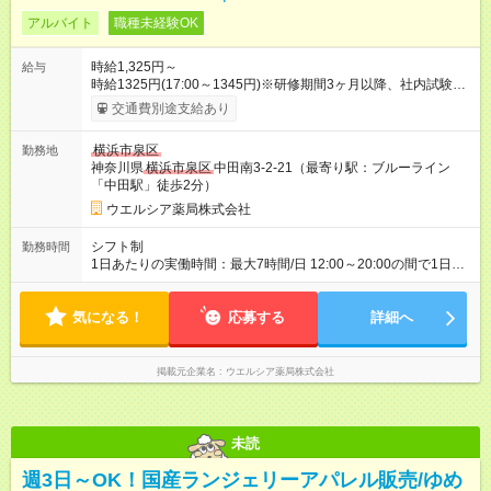
アルバイト
職種未経験OK
時給1,325円～
給与
時給1325円(17:00～1345円)※研修期間3ヶ月以降、社内試験に
よる更新判定あり 社内試験合格後、時給＋50～100円の昇給あ
交通費別途支給あり
り （大学生は＋20円） 試用期間あり：入社日から3ヶ月間／本
採用と待遇は変わりません。 【試用期間】試用期間あり 試用期
横浜市泉区
勤務地
間の長さ：3ヶ月 雇用形態、給与は本採用時と同じです。
神奈川県
横浜市泉区
中田南3-2-21（最寄り駅：ブルーライン
「中田駅」徒歩2分）
ウエルシア薬局株式会社
シフト制
勤務時間
1日あたりの実働時間：最大7時間/日 12:00～20:00の間で1日7
時間の勤務 ☆週2～4日の勤務 ※勤務曜日応相談 ☆未経験・無資
格可
気になる！
応募する
詳細へ
掲載元企業名
ウエルシア薬局株式会社
未読
週3日～OK！国産ランジェリーアパレル販売/ゆめ