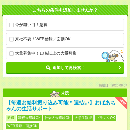
こちらの条件も追加しませんか？
今が狙い目！急募
来社不要！WEB登録／面接OK
大量募集中！10名以上の大量募集
追加して再検索！
掲載日：2026.08.07
未読
NEW
【毎週お給料振り込み可能＊週払い】おばあち
ゃんの生活サポート
派遣
職種未経験OK
社会人未経験OK
大学生歓迎
ブランクOK
WEB登録・面接OK