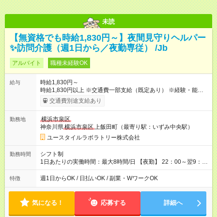
未読
【無資格でも時給1,830円～】夜間見守りヘルパー
✨訪問介護（週1日から／夜勤専従） /Jb
アルバイト
職種未経験OK
時給1,830円～
給与
時給1,830円以上 ※交通費一部支給（既定あり） ※経験・能力を
考慮して決定します 【収入例】 週1回勤務の場合：1,830円×8時
交通費別途支給あり
間×4回=5万8,560円 週3回勤務の場合：1,830円×8時間×12回
=17万5,680円 【試用期間】試用期間あり 試用期間の長さ：2ヶ
横浜市泉区
勤務地
月 ※ 雇用形態と給与に、本採用時と異なる部分があります。 雇
神奈川県
横浜市泉区
上飯田町（最寄り駅：いずみ中央駅）
用形態：本採用時と同じです。 給与：時給 1,660円以上
ユースタイルラボラトリー株式会社
シフト制
勤務時間
1日あたりの実働時間：最大8時間/日 【夜勤】 22：00～翌9：
00 ※週1日～OK ／ 夜勤専従 ＊＊ 勤務時間例 ＊＊ ■22時か
ら翌7時 ■23時から翌8時 ■24時から翌9時 など ※上記の時間
週1日からOK / 日払いOK / 副業・WワークOK
特徴
内で8時間勤務（休憩1時間）ご利用者様により、時間は異なり
ます。 ※曜日固定（毎週同じ曜日での勤務となります）
気になる！
応募する
詳細へ