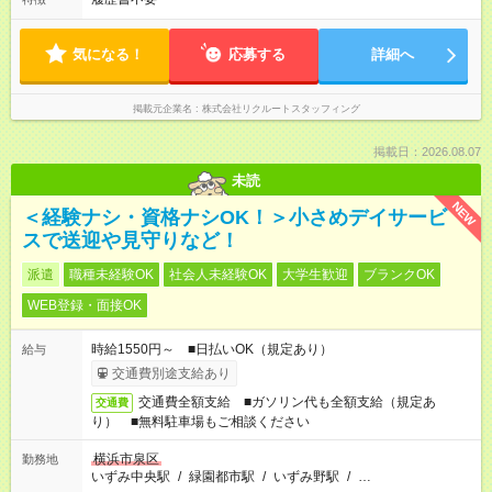
気になる！
応募する
詳細へ
掲載元企業名
株式会社リクルートスタッフィング
掲載日：2026.08.07
未読
NEW
＜経験ナシ・資格ナシOK！＞小さめデイサービ
スで送迎や見守りなど！
派遣
職種未経験OK
社会人未経験OK
大学生歓迎
ブランクOK
WEB登録・面接OK
時給1550円～ ■日払いOK（規定あり）
給与
交通費別途支給あり
交通費全額支給 ■ガソリン代も全額支給（規定あ
交通費
り） ■無料駐車場もご相談ください
横浜市泉区
勤務地
いずみ中央駅
/
緑園都市駅
/
いずみ野駅
/
…