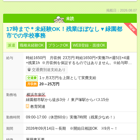
掲載日：2026.08.07
未読
NEW
17時まで＊未経験OK！残業ほぼなし▼緑園都
市での学校事務
派遣
職種未経験OK
ブランクOK
WEB登録・面接OK
時給1650円 月収例 23万円 時給1650円×実働7h×週5日×4週
給与
+残業1h ※月収例を保証するものではありません。※給与即受取
りサービス利用可（利用条件有）
交通費別途支給あり
1ヶ月3万円を上限として実費支給
交通費
20～25万円
月収例
横浜市泉区
勤務地
緑園都市駅から徒歩3分
/
東戸塚駅からバス15分
教育関連
09:00-17:00（休憩60分）実働7時間（残業少なめ！）
勤務時間
2026年09月14日～長期 ※開始日相談OK ※9月～！
期間
履歴書不要
特徴