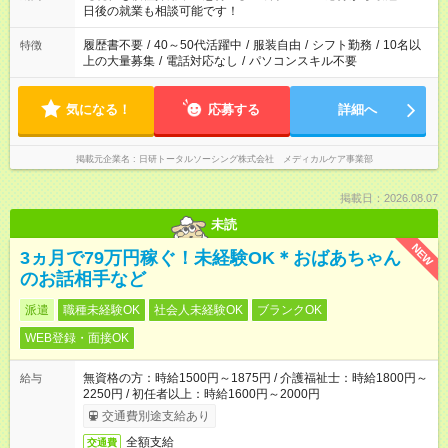
の方へ 今ご覧のお仕事で希望する勤務時間と、もう1つのお仕事
日後の就業も相談可能です！
の勤務時間。 合計で週40時間を超える場合は応募できません。
履歴書不要
/
40～50代活躍中
/
服装自由
/
シフト勤務
/
10名以
特徴
上の大量募集
/
電話対応なし
/
パソコンスキル不要
気になる！
応募する
詳細へ
掲載元企業名
日研トータルソーシング株式会社 メディカルケア事業部
掲載日：2026.08.07
未読
NEW
3ヵ月で79万円稼ぐ！未経験OK＊おばあちゃん
のお話相手など
派遣
職種未経験OK
社会人未経験OK
ブランクOK
WEB登録・面接OK
無資格の方：時給1500円～1875円 / 介護福祉士：時給1800円～
給与
2250円 / 初任者以上：時給1600円～2000円
交通費別途支給あり
全額支給
交通費