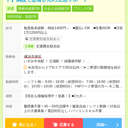
派遣
職種未経験OK
社会人未経験OK
ブランクOK
WEB登録・面接OK
無資格未経験：時給1400円～ ■週払いOK ■扶養内OK ■日収
給与
1万1200円以上
交通費別途支給あり
交通費全額支給
交通費
横浜市泉区
勤務地
いずみ中央駅
/
立場駅
/
緑園都市駅
/
…
≪自宅からドアtoドアで30分以内！≫ご希望の勤務地を紹介
します。
～シフト例～ 9:00～18:00（休憩60分） 7:00～16:00（休憩60
勤務時間
分） 10:00～19:00（休憩60分） ※Wワーク希望の方へ 今ご覧の
お仕事で希望する勤務時間と、もう1つのお仕事の勤務時間の合
計が 週40時間を超えなければOKです。
【現在も積極採用中！急募！】■2カ月～
期間
履歴書不要
/
40～50代活躍中
/
服装自由
/
シフト勤務
/
10名以
特徴
上の大量募集
/
電話対応なし
/
パソコンスキル不要
気になる！
応募する
詳細へ