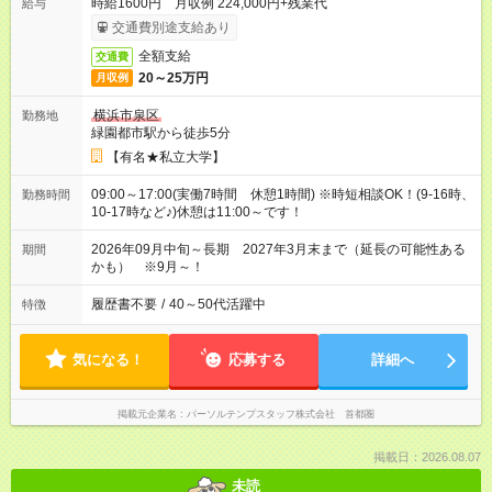
時給1600円 月収例 224,000円+残業代
給与
交通費別途支給あり
全額支給
交通費
20～25万円
月収例
横浜市泉区
勤務地
緑園都市駅から徒歩5分
【有名★私立大学】
09:00～17:00(実働7時間 休憩1時間) ※時短相談OK！(9-16時、
勤務時間
10-17時など♪)休憩は11:00～です！
2026年09月中旬～長期 2027年3月末まで（延長の可能性ある
期間
かも） ※9月～！
履歴書不要
/
40～50代活躍中
特徴
気になる！
応募する
詳細へ
掲載元企業名
パーソルテンプスタッフ株式会社 首都圏
掲載日：2026.08.07
未読