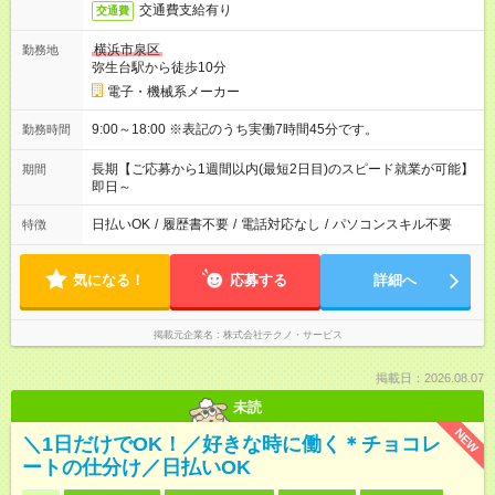
交通費支給有り
交通費
横浜市泉区
勤務地
弥生台駅から徒歩10分
電子・機械系メーカー
9:00～18:00 ※表記のうち実働7時間45分です。
勤務時間
長期【ご応募から1週間以内(最短2日目)のスピード就業が可能】
期間
即日～
日払いOK
/
履歴書不要
/
電話対応なし
/
パソコンスキル不要
特徴
気になる！
応募する
詳細へ
掲載元企業名
株式会社テクノ・サービス
掲載日：2026.08.07
未読
NEW
＼1日だけでOK！／好きな時に働く＊チョコレ
ートの仕分け／日払いOK