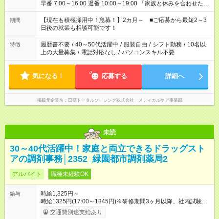
早番 7:00～16:00 遅番 10:00～19:00 「家族と休みを合わせた
い」 「余裕を持って夕飯の準備がしたい」 「できれば残業はし
たくない」 など、ご希望を教えてくださいね。 ※Wワーク希望
【現在も積極採用中！急募！】2カ月～ ■ご応募から最短2～3
期間
の方へ 今ご覧のお仕事で希望する勤務時間と、もう1つのお仕事
日後の就業も相談可能です！
の勤務時間。 合計で週40時間を超える場合は応募できません。
履歴書不要
/
40～50代活躍中
/
服装自由
/
シフト勤務
/
10名以
特徴
上の大量募集
/
電話対応なし
/
パソコンスキル不要
気になる！
応募する
詳細へ
掲載元企業名
日研トータルソーシング株式会社 メディカルケア事業部
未読
30～40代活躍中！家庭と両立できるドラッグスト
アの調剤事務│2352_緑園都市調剤薬局2
アルバイト
職種未経験OK
時給1,325円～
給与
時給1325円(17:00～1345円)※研修期間3ヶ月以降、社内試験に
よる更新判定あり 社内試験合格後、時給＋50～100円の昇給あ
交通費別途支給あり
り （大学生は＋20円） 試用期間あり：入社日から3ヶ月間／本