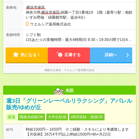
採用と待遇は変わりません。 【試用期間】試用期間あり 試用期
横浜市泉区
勤務地
間の長さ：3ヶ月 雇用形態、給与は本採用時と同じです。
神奈川県
横浜市泉区
緑園一丁目1番地19 1階（最寄り駅：相鉄
いずみ野線「緑園都市駅」徒歩4分）
ウエルシア薬局株式会社
シフト制
勤務時間
1日あたりの実働時間：最大4時間/日 8:30～19:30の間で1日4時
間の勤務 ☆週2～5日の勤務 ※勤務曜日応相談 ☆未経験・無資格
可
気になる！
応募する
詳細へ
掲載元企業名
ウエルシア薬局株式会社
未読
週3日「グリーンレーベルリラクシング」アパレル
販売/ゆめが丘
派遣
職種未経験OK
大学生歓迎
WEB登録・面接OK
時給1500円～1650円 ※ご経験・スキルにより考慮致します
給与
【月収例】26万4千円以上/時給1500円×8h×月22日