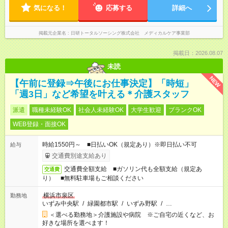
気になる！
応募する
詳細へ
掲載元企業名
日研トータルソーシング株式会社 メディカルケア事業部
掲載日：2026.08.07
未読
NEW
【午前に登録⇒午後にお仕事決定】「時短」
「週3日」など希望を叶える＊介護スタッフ
派遣
職種未経験OK
社会人未経験OK
大学生歓迎
ブランクOK
WEB登録・面接OK
時給1550円～ ■日払いOK（規定あり）※即日払い不可
給与
交通費別途支給あり
交通費全額支給 ■ガソリン代も全額支給（規定あ
交通費
り） ■無料駐車場もご相談ください
横浜市泉区
勤務地
いずみ中央駅
/
緑園都市駅
/
いずみ野駅
/
…
＜選べる勤務地＞介護施設や病院 ※ご自宅の近くなど、お
好きな場所を選べます！