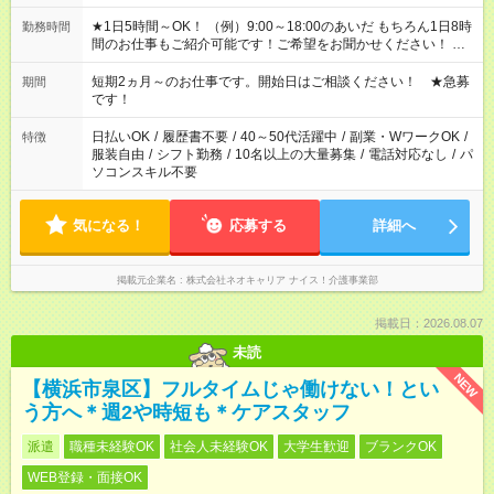
★1日5時間～OK！ （例）9:00～18:00のあいだ もちろん1日8時
勤務時間
間のお仕事もご紹介可能です！ご希望をお聞かせください！ ※
週最低15時間以上の勤務が必要です
短期2ヵ月～のお仕事です。開始日はご相談ください！ ★急募
期間
です！
日払いOK
/
履歴書不要
/
40～50代活躍中
/
副業・WワークOK
/
特徴
服装自由
/
シフト勤務
/
10名以上の大量募集
/
電話対応なし
/
パ
ソコンスキル不要
気になる！
応募する
詳細へ
掲載元企業名
株式会社ネオキャリア ナイス！介護事業部
掲載日：2026.08.07
未読
NEW
【横浜市泉区】フルタイムじゃ働けない！とい
う方へ＊週2や時短も＊ケアスタッフ
派遣
職種未経験OK
社会人未経験OK
大学生歓迎
ブランクOK
WEB登録・面接OK