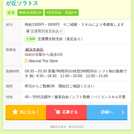
が丘ソラトス
派遣
職種未経験OK
WEB登録・面接OK
時給1500円～1600円 ※ご経験・スキルにより考慮致します
給与
交通費別途支給あり
交通費全額支給（規定あり）
交通費
横浜市泉区
勤務地
ゆめが丘駅から徒歩1分
Wacoal The Store
09:30～20:30 実働7時間30分/休憩1時間30分 シフト制の勤務で
勤務時間
す 例）9:30～18:30、11:00～20:00、12:00～21:00
即日からご勤務OK 開始日ご相談ください
期間
40～50代活躍中
/
服装自由
/
シフト勤務
/
パソコンスキル不要
特徴
気になる！
応募する
詳細へ
掲載元企業名
株式会社iDA