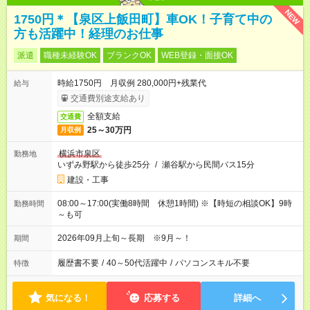
NEW
1750円＊【泉区上飯田町】車OK！子育て中の
方も活躍中！経理のお仕事
派遣
職種未経験OK
ブランクOK
WEB登録・面接OK
時給1750円 月収例 280,000円+残業代
給与
交通費別途支給あり
全額支給
交通費
25～30万円
月収例
横浜市泉区
勤務地
いずみ野駅から徒歩25分
/
瀬谷駅から民間バス15分
建設・工事
08:00～17:00(実働8時間 休憩1時間) ※【時短の相談OK】9時
勤務時間
～も可
2026年09月上旬～長期 ※9月～！
期間
履歴書不要
/
40～50代活躍中
/
パソコンスキル不要
特徴
気になる！
応募する
詳細へ