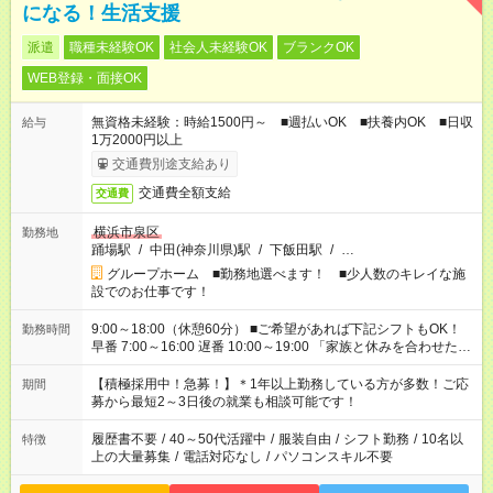
になる！生活支援
派遣
職種未経験OK
社会人未経験OK
ブランクOK
WEB登録・面接OK
無資格未経験：時給1500円～ ■週払いOK ■扶養内OK ■日収
給与
1万2000円以上
交通費別途支給あり
交通費全額支給
交通費
横浜市泉区
勤務地
踊場駅
/
中田(神奈川県)駅
/
下飯田駅
/
…
グループホーム ■勤務地選べます！ ■少人数のキレイな施
設でのお仕事です！
9:00～18:00（休憩60分） ■ご希望があれば下記シフトもOK！
勤務時間
早番 7:00～16:00 遅番 10:00～19:00 「家族と休みを合わせた
い」 「余裕を持って夕飯の準備がしたい」 「できれば残業はし
たくない」 など、ご希望を教えてくださいね。 ※Wワーク希望
【積極採用中！急募！】＊1年以上勤務している方が多数！ご応
期間
の方へ 今ご覧のお仕事で希望する勤務時間と、もう1つのお仕事
募から最短2～3日後の就業も相談可能です！
の勤務時間。 合計で週40時間を超える場合は応募できません。
履歴書不要
/
40～50代活躍中
/
服装自由
/
シフト勤務
/
10名以
特徴
上の大量募集
/
電話対応なし
/
パソコンスキル不要