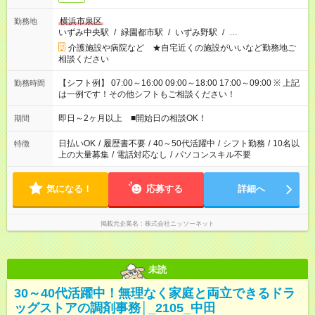
横浜市泉区
勤務地
いずみ中央駅
/
緑園都市駅
/
いずみ野駅
/
…
介護施設や病院など ★自宅近くの施設がいいなど勤務地ご
相談ください
【シフト例】 07:00～16:00 09:00～18:00 17:00～09:00 ※ 上記
勤務時間
は一例です！その他シフトもご相談ください！
即日～2ヶ月以上 ■開始日の相談OK！
期間
日払いOK
/
履歴書不要
/
40～50代活躍中
/
シフト勤務
/
10名以
特徴
上の大量募集
/
電話対応なし
/
パソコンスキル不要
気になる！
応募する
詳細へ
掲載元企業名
株式会社ニッソーネット
未読
30～40代活躍中！無理なく家庭と両立できるドラ
ッグストアの調剤事務│_2105_中田