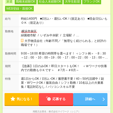
派遣
職種未経験OK
社会人未経験OK
大学生歓迎
ブランクOK
WEB登録・面接OK
時給1400円 ■日払い・週払いOK！(規定あり) ■現金日払いも
給与
ＯＫ（規定あり）
横浜市泉区
勤務地
緑園都市駅
/
いずみ中央駅
/
立場駅
/
…
大手物流会社（年齢不問／「無理なく続けられる」と好評の
職場です！）
9:00～18:00 希望の時間帯を選べます！ ＜シフト例＞ ・8：30
勤務時間
～12：00 ・10：00～19：00 ・17：00～22：00 ・13：00～
22：00 ・22：00～翌6：00 など
【急募】1日のみOK！即日スタートもOK！ ＜Ｗワークや扶養
期間
内での勤務もＯＫです＞ ＃7月～＃8月～
週1日からOK
/
日払いOK
/
履歴書不要
/
40～50代活躍中
/
副
特徴
業・WワークOK
/
服装自由
/
シフト勤務
/
10名以上の大量募
集
/
電話対応なし
/
パソコンスキル不要
気になる！
応募する
詳細へ
掲載元企業名
株式会社マイワーク（シニア）