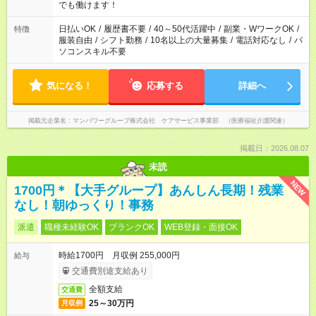
となります ※労働者派遣法（日雇い派遣の原則禁止）により、
でも働けます！
短時間・短期間の就業はご案内が難しい場合があります
日払いOK
/
履歴書不要
/
40～50代活躍中
/
副業・WワークOK
/
特徴
服装自由
/
シフト勤務
/
10名以上の大量募集
/
電話対応なし
/
パ
ソコンスキル不要
気になる！
応募する
詳細へ
掲載元企業名
マンパワーグループ株式会社 ケアサービス事業部 （医療福祉介護関連）
掲載日：2026.08.07
未読
NEW
1700円＊【大手グループ】あんしん長期！残業
なし！朝ゆっくり！事務
派遣
職種未経験OK
ブランクOK
WEB登録・面接OK
時給1700円 月収例 255,000円
給与
交通費別途支給あり
全額支給
交通費
25～30万円
月収例