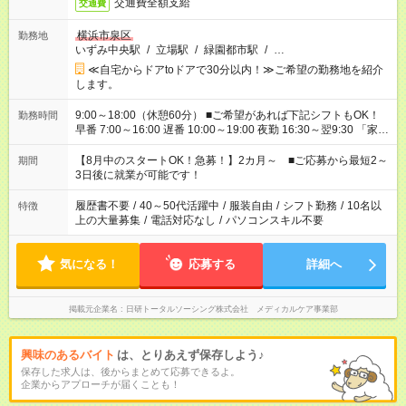
交通費全額支給
交通費
横浜市泉区
勤務地
いずみ中央駅
/
立場駅
/
緑園都市駅
/
…
≪自宅からドアtoドアで30分以内！≫ご希望の勤務地を紹介
します。
9:00～18:00（休憩60分） ■ご希望があれば下記シフトもOK！
勤務時間
早番 7:00～16:00 遅番 10:00～19:00 夜勤 16:30～翌9:30 「家族
と休みを合わせたい」 「余裕を持って夕飯の準備がしたい」
「できれば残業はしたくない」 など、ご希望を教えてください
【8月中のスタートOK！急募！】2カ月～ ■ご応募から最短2～
期間
ね。 ※Wワーク希望の方へ 今ご覧のお仕事で希望する勤務時間
3日後に就業が可能です！
と、もう1つのお仕事の勤務時間。 合計で週40時間を超える場
合は応募できません。
履歴書不要
/
40～50代活躍中
/
服装自由
/
シフト勤務
/
10名以
特徴
上の大量募集
/
電話対応なし
/
パソコンスキル不要
気になる！
応募する
詳細へ
掲載元企業名
日研トータルソーシング株式会社 メディカルケア事業部
興味のあるバイト
は、とりあえず保存しよう♪
保存した求人は、後からまとめて応募できるよ。
企業からアプローチが届くことも！