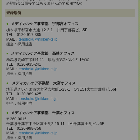
※登録会は面接ではありませんので私服でOK
登録場所
メディカルケア事業部 宇都宮オフィス
栃木県宇都宮市大通り2-3-1 井門宇都宮ビル5F
TEL：0120-917-385
MAIL：
tenshoku@nikken-ts.jp
担当：採用担当
メディカルケア事業部 高崎オフィス
群馬県高崎市栄町4-11 原地所第2ビル6Ｆ 1号室
TEL：0120-935-241
MAIL：
tenshoku@nikken-ts.jp
担当：採用担当
メディカルケア事業部 大宮オフィス
埼玉県さいたま市大宮区吉敷町1-23-1 ONEST大宮吉敷町ビル6F
TEL：0120-989-425
MAIL：
tenshoku@nikken-ts.jp
担当：採用担当
メディカルケア事業部 千葉オフィス
〒260-0015
千葉県千葉市中央区富士見2-15-11 IMI千葉富士見ビル6F
TEL：0120-998-758
MAIL：
tenshoku@nikken-ts.jp
担当：採用担当