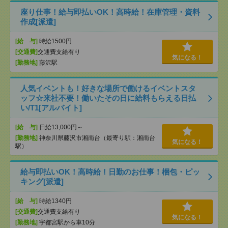
座り仕事！給与即払いOK！高時給！在庫管理・資料
作成[派遣]
[給 与]
時給1500円
[交通費]
交通費支給有り
気になる！
[勤務地]
藤沢駅
人気イベントも！好きな場所で働けるイベントスタ
ッフ☆来社不要！働いたその日に給料もらえる日払
い/T1[アルバイト]
[給 与]
日給13,000円～
[勤務地]
神奈川県藤沢市湘南台（最寄り駅：湘南台
気になる！
駅）
給与即払いOK！高時給！日勤のお仕事！梱包・ピッ
キング[派遣]
[給 与]
時給1340円
[交通費]
交通費支給有り
気になる！
[勤務地]
宇都宮駅から車10分