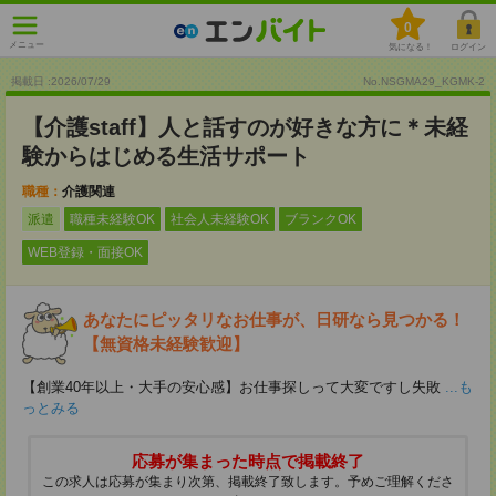
0
メニュー
気になる！
ログイン
掲載日 :2026
/
07
/
29
No.NSGMA29_KGMK-2
【介護staff】人と話すのが好きな方に＊未経
験からはじめる生活サポート
職種：
介護関連
派遣
職種未経験OK
社会人未経験OK
ブランクOK
WEB登録・面接OK
あなたにピッタリなお仕事が、日研なら見つかる！
【無資格未経験歓迎】
【創業40年以上・大手の安心感】お仕事探しって大変ですし失敗
...も
っとみる
応募が集まった時点で掲載終了
この求人は応募が集まり次第、掲載終了致します。予めご理解くださ