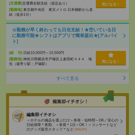
[交通費]
交通費全額支給（規定あり）
気になる！
[勤務地]
東京都中央区 東京メトロ 日本橋駅から直
結（徒歩1分）
☆勤務が早く終わっても日当支給！★空いている日
に勤務可能★シフトはアプリで簡単提出★[アルバイ
ト]
[給 与]
日給10,000円～15,500円
[勤務地]
神奈川県横浜市戸塚区上倉田町４４４ 地
気になる！
先（最寄り駅：戸塚駅）
すべて見る
編集部イチオシ
＜ホテルの備品を運ぶだけ＞単発・短時間～OK／安心の
日給保障＊夜勤、＜単発＊1日～OK！＞コンサートなど
のグッズ販売スタッフ＊など
(8/6UP!)