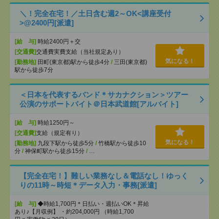
＼！完全在宅！／土日含む週2～OK<講座受付
>@2400円[派遣]
[給 与]
時給2400円＋交
[交通費]
交通費実費支給（当社規定あり）
気になる！
[勤務地]
田町(東京都)駅から徒歩4分
/
三田(東京都)
駅から徒歩7分
＜日本を代表するバンド＊サカナクション＞ツアー
公演のサポートバイト＠日本武道館[アルバイト]
[給 与]
時給1250円～
[交通費]
支給（規定有り）
気になる！
[勤務地]
九段下駅から徒歩5分
/
竹橋駅から徒歩10
分
/
神保町駅から徒歩15分
/
…
【完全在宅！】難しい業務なし＆電話なし！ゆっく
りの11時～時短＊データ入力・事務[派遣]
[給 与]
◆時給1,700円＊日払い・週払いOK＊昇給
あり♪【月収例】 ・約204,000円 （時給1,700