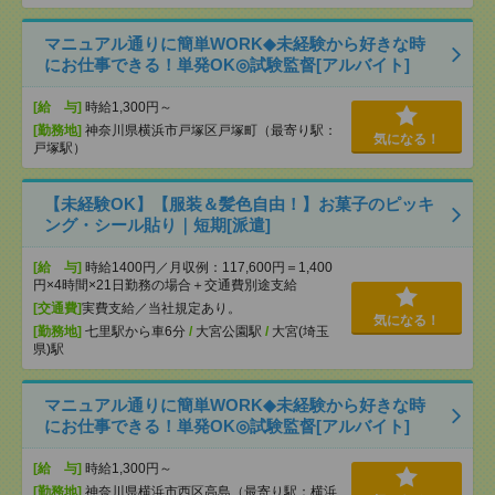
マニュアル通りに簡単WORK◆未経験から好きな時
にお仕事できる！単発OK◎試験監督[アルバイト]
[給 与]
時給1,300円～
[勤務地]
神奈川県横浜市戸塚区戸塚町（最寄り駅：
気になる！
戸塚駅）
【未経験OK】【服装＆髪色自由！】お菓子のピッキ
ング・シール貼り｜短期[派遣]
[給 与]
時給1400円／月収例：117,600円＝1,400
円×4時間×21日勤務の場合＋交通費別途支給
[交通費]
実費支給／当社規定あり。
気になる！
[勤務地]
七里駅から車6分
/
大宮公園駅
/
大宮(埼玉
県)駅
マニュアル通りに簡単WORK◆未経験から好きな時
にお仕事できる！単発OK◎試験監督[アルバイト]
[給 与]
時給1,300円～
[勤務地]
神奈川県横浜市西区高島（最寄り駅：横浜