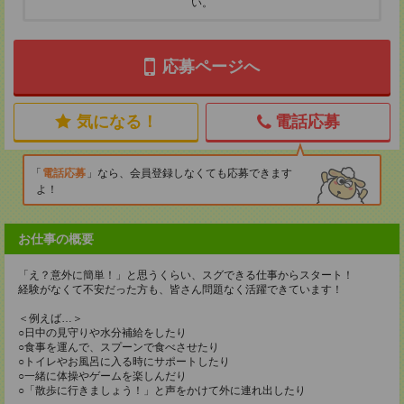
い。
応募ページへ
気になる！
電話応募
電話応募
なら、会員登録しなくても応募できます
よ！
お仕事の概要
「え？意外に簡単！」と思うくらい、スグできる仕事からスタート！
経験がなくて不安だった方も、皆さん問題なく活躍できています！
＜例えば…＞
○日中の見守りや水分補給をしたり
○食事を運んで、スプーンで食べさせたり
○トイレやお風呂に入る時にサポートしたり
○一緒に体操やゲームを楽しんだり
○「散歩に行きましょう！」と声をかけて外に連れ出したり