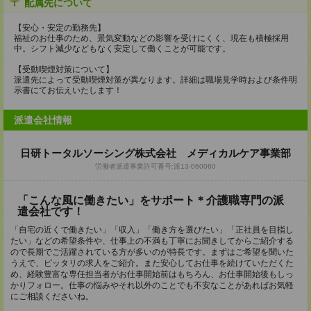
配属先について
【安心・安定の勤務先】
福祉のお仕事のため、景気変動などの影響を受けにくく、現在も積極採用
中。シフト減少などもなく安定して働くことが可能です。
【受動喫煙対策について】
派遣先によって受動喫煙対策が異なります。詳細は職場見学時および条件明
示書にてお伝えいたします！
派遣会社情報
日研トータルソーシング株式会社 メディカルケア事業部
労働者派遣事業許可番号:派13-060060
「こんな風に働きたい」をサポート＊介護職専門の派
遣会社です！
「自宅の近くで働きたい」「収入」「働き方を選びたい」「正社員を目指し
たい」などの希望条件や、仕事上の不満も丁寧にお聞きしてからご紹介する
ので長期でご活躍されている方が多いのが特長です。まずはご希望を聞いた
うえで、ピッタリの求人をご紹介。また安心してお仕事を続けていただくた
め、経験豊富な専任担当者がお仕事開始前はもちろん、お仕事開始後もしっ
かりフォロー。仕事の悩みやそれ以外のことでも不安なことがあればお気軽
にご相談くださいね。