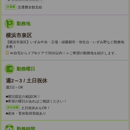
交通費全額支給
交通費
勤務地
横浜市泉区
【横浜市泉区】いずみ中央・立場・緑園都市・弥生台・いずみ野など勤務地
多数！
≪自宅からドアtoドアで30分以内！≫ご希望の勤務地を紹介します。
勤務曜日
週2～3 / 土日祝休
週2日～OK
■曜日固定の相談OK！
■希望の曜日があればご相談ください！
土日祝休みもOK！
休日休暇
■産休・育休取得実績あり
勤務時間