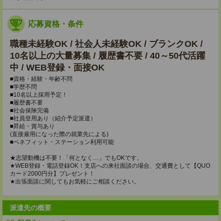
応募資格・条件
職種未経験OK / 社会人未経験OK / ブランクOK /
10名以上の大量募集 / 履歴書不要 / 40～50代活躍
中 / WEB登録・面接OK
■資格・経験・年齢不問
■学歴不問
■10名以上採用予定！
■履歴書不要
■社会保険完備
■社員登用あり（紹介予定派遣）
■昇給・賞与あり
(直接雇用になった際の就業先による)
■ベネフィット・ステーション利用可能
★志望動機は不要！「何となく…」でもOKです。
★WEB登録・電話登録OK！支店への来社面談の場合、交通費として【QUO
カード2000円分】プレゼント！
★出張面談に関してもお気軽にご相談ください。
派遣先の概要