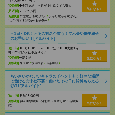
円 × 実働6h × 20日）
[交通費]
◆全額支給 ＊家が少し遠くても安心！
気になる！
[月収例]
20～25万円
[勤務地]
竹芝駅から徒歩2分
/
浜松町駅から徒歩4分
/
大門(東京都)駅から徒歩5分
/
…
＜1日～OK！＞あの有名企業も！展示会や株主総会
のお手伝い！[アルバイト]
[給 与]
■日給16,840円～ ■日払いOK ■実働3時
間5,120円のお仕事あります！
[交通費]
一部支給
気になる！
[勤務地]
東京駅
/
水道橋駅
/
有楽町駅
/
…
ちいさいかわいいキャラのイベントも！好きな場所
で働ける☆来社不要！働いたその日に給料もらえる
◎/T1[アルバイト]
[給 与]
日給13,000円～
[勤務地]
神奈川県横浜市港北区（最寄り駅：新横浜
気になる！
駅）