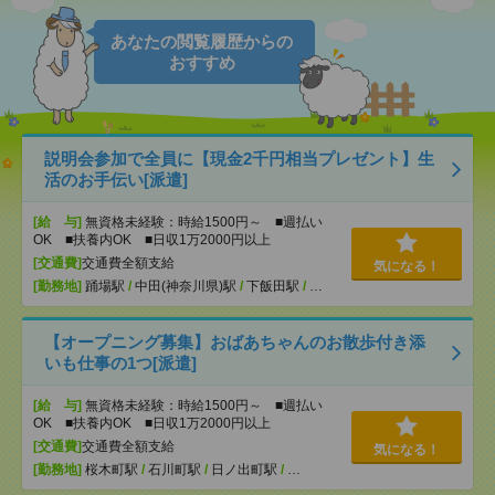
あなたの閲覧履歴からの
おすすめ
説明会参加で全員に【現金2千円相当プレゼント】生
活のお手伝い[派遣]
[給 与]
無資格未経験：時給1500円～ ■週払い
OK ■扶養内OK ■日収1万2000円以上
[交通費]
交通費全額支給
気になる！
[勤務地]
踊場駅
/
中田(神奈川県)駅
/
下飯田駅
/
…
【オープニング募集】おばあちゃんのお散歩付き添
いも仕事の1つ[派遣]
[給 与]
無資格未経験：時給1500円～ ■週払い
OK ■扶養内OK ■日収1万2000円以上
[交通費]
交通費全額支給
気になる！
[勤務地]
桜木町駅
/
石川町駅
/
日ノ出町駅
/
…