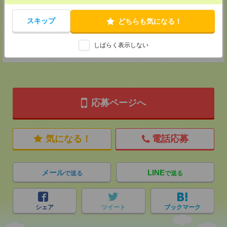
TEL：0120-901-799
MAIL：
tenshoku@nikken-ts.jp
担当：採用担当
スキップ
どちらも気になる！
登録交通費
しばらく表示しない
★今ならご来社登録でQUOカード2000円分をプレゼント中★
応募ページへ
気になる！
電話応募
メール
LINE
で送る
で送る
シェア
ツイート
ブックマーク