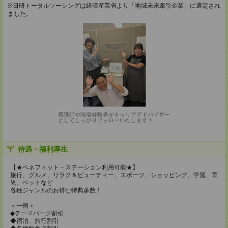
※日研トータルソーシングは経済産業省より「地域未来牽引企業」に選定され
ました。
看護師や現場経験者がキャリアアドバイザー
としてしっかりフォローいたします！
待遇・福利厚生
【★ベネフィット・ステーション利用可能★】
旅行、グルメ、リラク＆ビューティー、スポーツ、ショッピング、学習、育
児、ペットなど
各種ジャンルのお得な特典多数！
＜一例＞
◆テーマパーク割引
◆宿泊、旅行割引