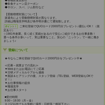
◆各種飲食店割引
◆飲食チェーン店クーポン
◆サロン、スパ、ジム割引など
【受動喫煙対策について】
派遣先により受動喫煙対策が異なります。
詳細は職場見学時及び条件明示書にて通知致します。
ご来社登録でQUOカード2000円分プレゼント♪週払いOK！（規
ポイント！
定あり）
☆1981年創業。長く続く実績があるので安心♪ご紹介できるお仕事多数！
選べる条件が多いって、実は重要なこと。安心の「ニッケン」で一緒に働き
ましょう♪
登録について
★今ならご来社登録でQUOカード2000円分をプレゼント中★
≪応募～就業までの流れ≫
▼Webまたはお電話にてご応募
▼日研メディカルケアから連絡
▼面談＆ヒアリングの後、スタッフ登録（TEL登録、WEB登録もOKで
す！）
▼お仕事情報の提供
▼職場見学
▼お仕事スタート
■受付時間
9:00～18:00（月～金）
※上記以外でもお気軽に場所・日程等ご相談下さい