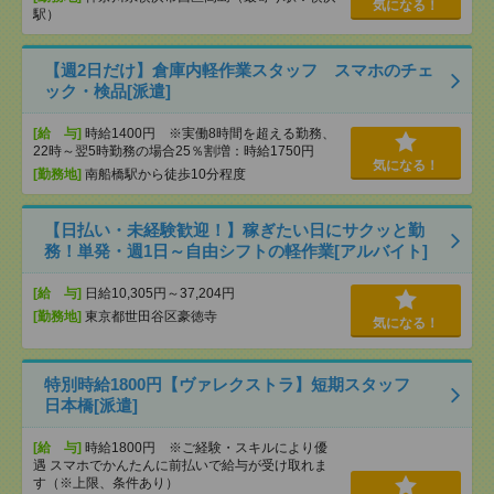
気になる！
駅）
【週2日だけ】倉庫内軽作業スタッフ スマホのチェ
ック・検品[派遣]
[給 与]
時給1400円 ※実働8時間を超える勤務、
22時～翌5時勤務の場合25％割増：時給1750円
気になる！
[勤務地]
南船橋駅から徒歩10分程度
【日払い・未経験歓迎！】稼ぎたい日にサクッと勤
務！単発・週1日～自由シフトの軽作業[アルバイト]
[給 与]
日給10,305円～37,204円
[勤務地]
東京都世田谷区豪徳寺
気になる！
特別時給1800円【ヴァレクストラ】短期スタッフ
日本橋[派遣]
[給 与]
時給1800円 ※ご経験・スキルにより優
遇 スマホでかんたんに前払いで給与が受け取れま
す（※上限、条件あり）