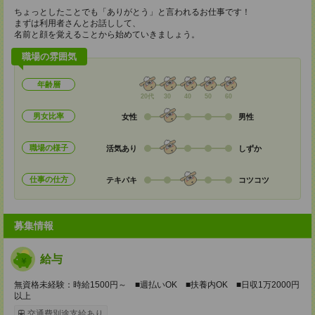
ちょっとしたことでも「ありがとう」と言われるお仕事です！
まずは利用者さんとお話しして、
名前と顔を覚えることから始めていきましょう。
職場の雰囲気
年齢層
20代
30
40
50
60
男女比率
女性
男性
職場の様子
活気あり
しずか
仕事の仕方
テキパキ
コツコツ
募集情報
給与
無資格未経験：時給1500円～ ■週払いOK ■扶養内OK ■日収1万2000円
以上
交通費別途支給あり