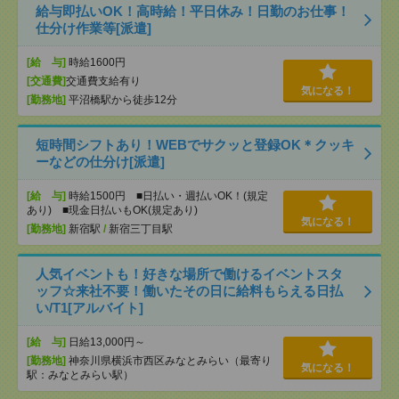
給与即払いOK！高時給！平日休み！日勤のお仕事！
仕分け作業等[派遣]
[給 与]
時給1600円
[交通費]
交通費支給有り
気になる！
[勤務地]
平沼橋駅から徒歩12分
短時間シフトあり！WEBでサクッと登録OK＊クッキ
ーなどの仕分け[派遣]
[給 与]
時給1500円 ■日払い・週払いOK！(規定
あり) ■現金日払いもOK(規定あり)
気になる！
[勤務地]
新宿駅
/
新宿三丁目駅
人気イベントも！好きな場所で働けるイベントスタ
ッフ☆来社不要！働いたその日に給料もらえる日払
い/T1[アルバイト]
[給 与]
日給13,000円～
[勤務地]
神奈川県横浜市西区みなとみらい（最寄り
気になる！
駅：みなとみらい駅）