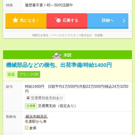
履歴書不要
/
40～50代活躍中
特徴
気になる！
応募する
詳細へ
掲載元企業名
パーソルテンプスタッフ株式会社 首都圏
未読
機械部品などの梱包、出荷準備/時給1400円
派遣
ブランクOK
時給1400円 日額平均1万500円/月額22万500円/残込24万3250
給与
円
交通費別途支給あり
交通費支給（規定あり）
交通費
横浜市鶴見区
勤務地
生麦駅から車
倉庫