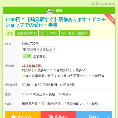
掲載日：2026.08.07
未読
NEW
1700円＊【鶴見駅すぐ】研修あります！ドコモ
ショップでの受付・事務
派遣
職種未経験OK
ブランクOK
WEB登録・面接OK
時給1700円
給与
交通費別途支給あり
全額支給
交通費
横浜市鶴見区
勤務地
鶴見駅から徒歩6分
/
京急鶴見駅から徒歩5分
★自動車部品の販売する企業の大手通信キャリア部門★
09:30～18:30(実働8時間 休憩1時間)
勤務時間
2026年10月上旬～長期 ※10月～！
期間
履歴書不要
/
40～50代活躍中
/
服装自由
/
シフト勤務
特徴
気になる！
応募する
詳細へ