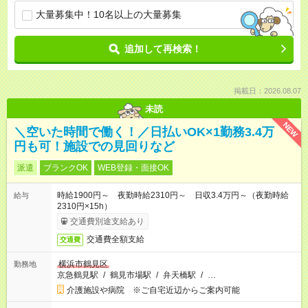
大量募集中！10名以上の大量募集
追加して再検索！
掲載日：2026.08.07
未読
NEW
＼空いた時間で働く！／日払いOK×1勤務3.4万
円も可！施設での見回りなど
派遣
ブランクOK
WEB登録・面接OK
時給1900円～ 夜勤時給2310円～ 日収3.4万円～（夜勤時給
給与
2310円×15h）
交通費別途支給あり
交通費全額支給
交通費
横浜市鶴見区
勤務地
京急鶴見駅
/
鶴見市場駅
/
弁天橋駅
/
…
介護施設や病院 ※ご自宅近辺からご案内可能