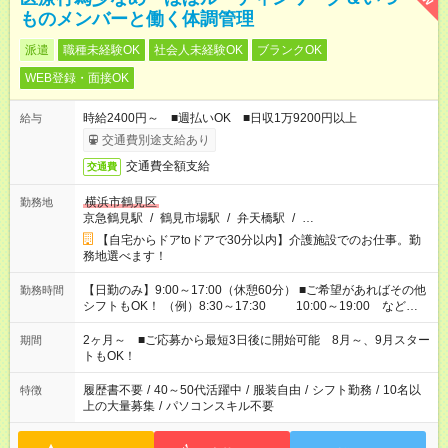
ものメンバーと働く体調管理
派遣
職種未経験OK
社会人未経験OK
ブランクOK
WEB登録・面接OK
時給2400円～ ■週払いOK ■日収1万9200円以上
給与
交通費別途支給あり
交通費全額支給
交通費
横浜市鶴見区
勤務地
京急鶴見駅
/
鶴見市場駅
/
弁天橋駅
/
…
【自宅からドアtoドアで30分以内】介護施設でのお仕事。勤
務地選べます！
【日勤のみ】9:00～17:00（休憩60分） ■ご希望があればその他
勤務時間
シフトもOK！ （例）8:30～17:30 10:00～19:00 など
「家族とお休みを合わせたい」 「できれば残業はしたくない」
など、あなたのご希望に沿ったお仕事をご紹介します！ ※Wワ
2ヶ月～ ■ご応募から最短3日後に開始可能 8月～、9月スター
期間
ーク希望の方へ 今ご覧のお仕事で希望する勤務時間と、もう1つ
トもOK！
のお仕事の勤務時間。 合計で週40時間を超える場合は応募でき
ません
履歴書不要
/
40～50代活躍中
/
服装自由
/
シフト勤務
/
10名以
特徴
上の大量募集
/
パソコンスキル不要