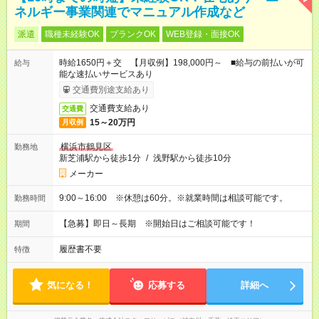
ネルギー事業関連でマニュアル作成など
派遣
職種未経験OK
ブランクOK
WEB登録・面接OK
時給1650円＋交 【月収例】198,000円～ ■給与の前払いが可
給与
能な速払いサービスあり
交通費別途支給あり
交通費支給あり
交通費
15～20万円
月収例
横浜市鶴見区
勤務地
新芝浦駅から徒歩1分
/
浅野駅から徒歩10分
メーカー
9:00～16:00 ※休憩は60分。※就業時間は相談可能です。
勤務時間
【急募】即日～長期 ※開始日はご相談可能です！
期間
履歴書不要
特徴
気になる！
応募する
詳細へ