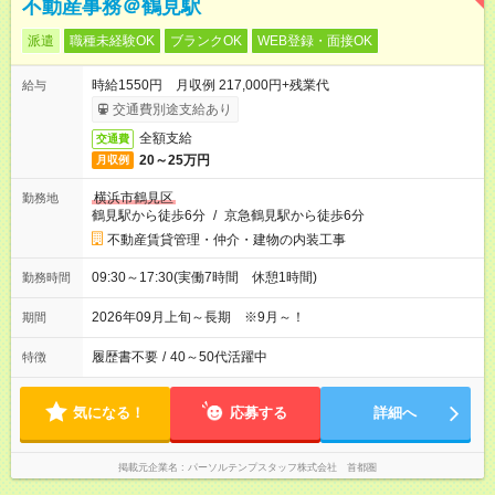
不動産事務＠鶴見駅
派遣
職種未経験OK
ブランクOK
WEB登録・面接OK
時給1550円 月収例 217,000円+残業代
給与
交通費別途支給あり
全額支給
交通費
20～25万円
月収例
横浜市鶴見区
勤務地
鶴見駅から徒歩6分
/
京急鶴見駅から徒歩6分
不動産賃貸管理・仲介・建物の内装工事
09:30～17:30(実働7時間 休憩1時間)
勤務時間
2026年09月上旬～長期 ※9月～！
期間
履歴書不要
/
40～50代活躍中
特徴
気になる！
応募する
詳細へ
掲載元企業名
パーソルテンプスタッフ株式会社 首都圏