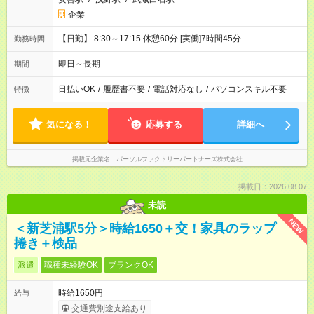
企業
【日勤】 8:30～17:15 休憩60分 [実働]7時間45分
勤務時間
即日～長期
期間
日払いOK
/
履歴書不要
/
電話対応なし
/
パソコンスキル不要
特徴
気になる！
応募する
詳細へ
掲載元企業名
パーソルファクトリーパートナーズ株式会社
掲載日：2026.08.07
未読
NEW
＜新芝浦駅5分＞時給1650＋交！家具のラップ
捲き＋検品
派遣
職種未経験OK
ブランクOK
時給1650円
給与
交通費別途支給あり