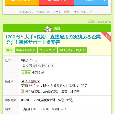
掲載元企業名
株式会社スタッフサービス（神奈川・千葉・埼玉エリア）
掲載日：2026.08.07
未読
NEW
1700円＊大手×長期！直接雇用の実績ある企業
です！事務サポート＠安善
派遣
職種未経験OK
ブランクOK
WEB登録・面接OK
時給1700円
給与
交通費別途支給あり
全額支給
交通費
横浜市鶴見区
勤務地
安善駅から徒歩15分
/
鶴見駅から民間バス18分
潤滑油製造，油槽所管理・運営，通関業
08:30～17:30(実働8時間 休憩1時間)
勤務時間
【急募】即日～長期 ※即日～！
期間