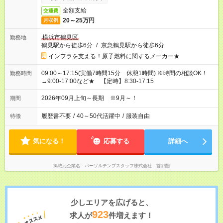
全額支給
交通費
20～25万円
月収例
横浜市鶴見区
勤務地
鶴見駅から徒歩6分
/
京急鶴見駅から徒歩6分
インフラを支える！原子燃料に関するメーカー★
09:00～17:15(実働7時間15分 休憩1時間) ※時間の相談OK！
勤務時間
→9:00-17:00など★ 【定時】8:30-17:15
2026年09月上旬～長期 ※9月～！
期間
履歴書不要
/
40～50代活躍中
/
服装自由
特徴
気になる！
応募する
詳細へ
掲載元企業名
パーソルテンプスタッフ株式会社 首都圏
少しエリアを広げると、
923
求人が
件増えます！