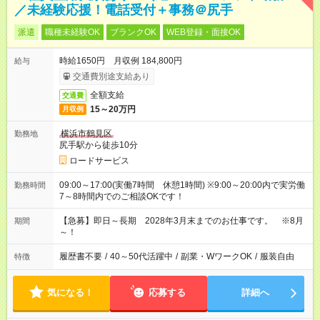
／未経験応援！電話受付＋事務＠尻手
派遣
職種未経験OK
ブランクOK
WEB登録・面接OK
時給1650円 月収例 184,800円
給与
交通費別途支給あり
全額支給
交通費
15～20万円
月収例
横浜市鶴見区
勤務地
尻手駅から徒歩10分
ロードサービス
09:00～17:00(実働7時間 休憩1時間) ※9:00～20:00内で実労働
勤務時間
7～8時間内でのご相談OKです！
【急募】即日～長期 2028年3月末までのお仕事です。 ※8月
期間
～！
履歴書不要
/
40～50代活躍中
/
副業・WワークOK
/
服装自由
特徴
気になる！
応募する
詳細へ