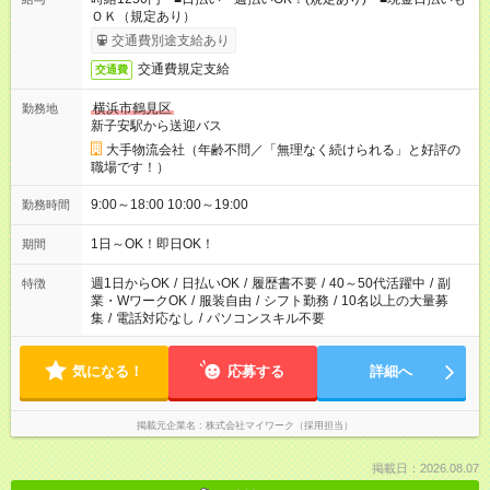
ＯＫ（規定あり）
交通費別途支給あり
交通費規定支給
交通費
横浜市鶴見区
勤務地
新子安駅から送迎バス
大手物流会社（年齢不問／「無理なく続けられる」と好評の
職場です！）
9:00～18:00 10:00～19:00
勤務時間
1日～OK！即日OK！
期間
週1日からOK
/
日払いOK
/
履歴書不要
/
40～50代活躍中
/
副
特徴
業・WワークOK
/
服装自由
/
シフト勤務
/
10名以上の大量募
集
/
電話対応なし
/
パソコンスキル不要
気になる！
応募する
詳細へ
掲載元企業名
株式会社マイワーク（採用担当）
掲載日：2026.08.07