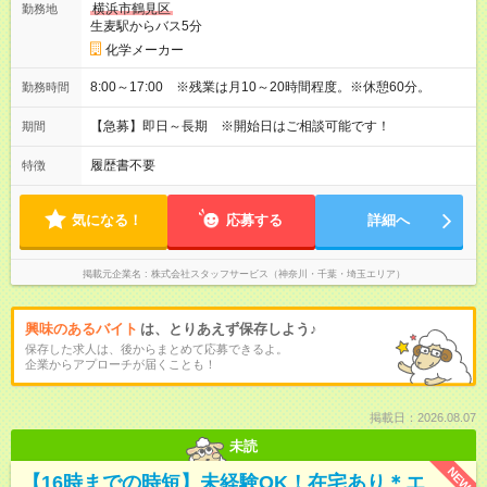
横浜市鶴見区
勤務地
生麦駅からバス5分
化学メーカー
8:00～17:00 ※残業は月10～20時間程度。※休憩60分。
勤務時間
【急募】即日～長期 ※開始日はご相談可能です！
期間
履歴書不要
特徴
気になる！
応募する
詳細へ
掲載元企業名
株式会社スタッフサービス（神奈川・千葉・埼玉エリア）
興味のあるバイト
は、とりあえず保存しよう♪
保存した求人は、後からまとめて応募できるよ。
企業からアプローチが届くことも！
掲載日：2026.08.07
未読
NEW
【16時までの時短】未経験OK！在宅あり＊エ