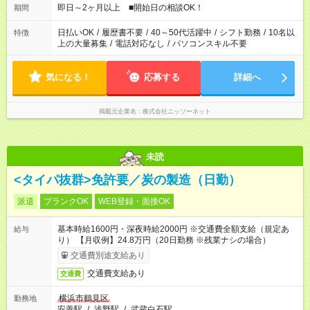
即日～2ヶ月以上 ■開始日の相談OK！
期間
日払いOK
/
履歴書不要
/
40～50代活躍中
/
シフト勤務
/
10名以
特徴
上の大量募集
/
電話対応なし
/
パソコンスキル不要
気になる！
応募する
詳細へ
掲載元企業名
株式会社ニッソーネット
未読
<タイパ抜群>免許要／炭の製造（日勤）
派遣
ブランクOK
WEB登録・面接OK
基本時給1600円・深夜時給2000円 ※交通費全額支給（規定あ
給与
り） 【月収例】24.8万円（20日勤務 ※残業ナシの場合）
交通費別途支給あり
交通費支給あり
交通費
横浜市鶴見区
勤務地
安善駅
/
浅野駅
/
武蔵白石駅