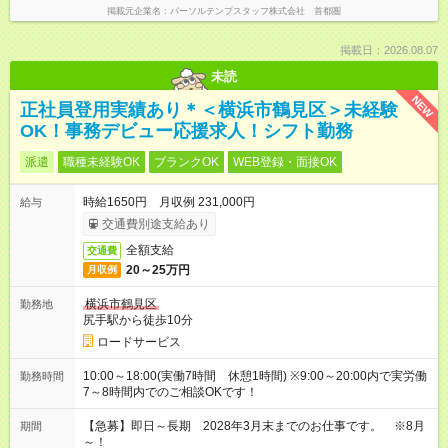
掲載元企業名
パーソルテンプスタッフ株式会社 首都圏
掲載日：2026.08.07
未読
NEW
正社員登用実績あり＊＜横浜市鶴見区＞未経験
OK！事務デビュー応援求人！シフト勤務
派遣
職種未経験OK
ブランクOK
WEB登録・面接OK
時給1650円 月収例 231,000円
給与
交通費別途支給あり
全額支給
交通費
20～25万円
月収例
横浜市鶴見区
勤務地
尻手駅から徒歩10分
ロードサービス
10:00～18:00(実働7時間 休憩1時間) ※9:00～20:00内で実労働
勤務時間
7～8時間内でのご相談OKです！
【急募】即日～長期 2028年3月末までのお仕事です。 ※8月
期間
～！