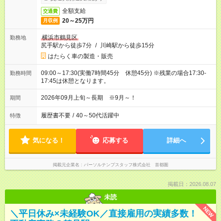
全額支給
交通費
20～25万円
月収例
横浜市鶴見区
勤務地
尻手駅から徒歩7分
/
川崎駅から徒歩15分
はたらく車の製造・販売
09:00～17:30(実働7時間45分 休憩45分) ※残業の場合17:30-
勤務時間
17:45は休憩となります。
2026年09月上旬～長期 ※9月～！
期間
履歴書不要
/
40～50代活躍中
特徴
気になる！
応募する
詳細へ
掲載元企業名
パーソルテンプスタッフ株式会社 首都圏
掲載日：2026.08.07
未読
NEW
＼平日休み×未経験OK／直接雇用の実績多数！