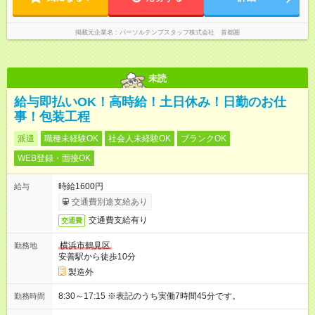
掲載元企業名
パーソルテンプスタッフ株式会社 首都圏
未読
給与即払いOK！高時給！土日休み！日勤のお仕
事！包装工程
派遣
職種未経験OK
社会人未経験OK
ブランクOK
WEB登録・面接OK
時給1600円
給与
交通費別途支給あり
交通費支給有り
交通費
横浜市鶴見区
勤務地
安善駅から徒歩10分
製造外
8:30～17:15 ※表記のうち実働7時間45分です。
勤務時間