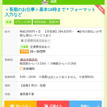
未読
NEW
＜長期のお仕事＞基本18時まで＊フォーマット
入力など
派遣
ブランクOK
WEB登録・面接OK
時給1650円＋交 【月収例】284,625円～ ■給与の前払いが可
給与
能な速払いサービスあり
交通費別途支給あり
交通費支給あり
交通費
25～30万円
月収例
横浜市鶴見区
勤務地
鶴見駅からバス10分
/
川崎駅からバス19分
医療機関
9:00～18:00 ※残業はほとんどありません。※休憩60分。
勤務時間
【急募】即日～長期
期間
履歴書不要
特徴
気になる！
応募する
詳細へ