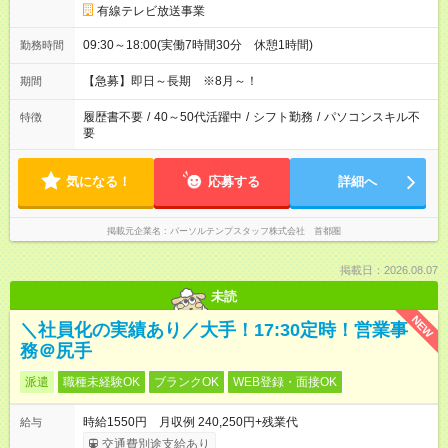
有線テレビ放送事業
09:30～18:00(実働7時間30分 休憩1時間)
勤務時間
【急募】即日～長期 ※8月～！
期間
履歴書不要
/
40～50代活躍中
/
シフト勤務
/
パソコンスキル不
特徴
要
気になる！
応募する
詳細へ
掲載元企業名
パーソルテンプスタッフ株式会社 首都圏
掲載日：2026.08.07
未読
NEW
＼社員化の実績あり／大手！17:30定時！営業事
務＠尻手
派遣
職種未経験OK
ブランクOK
WEB登録・面接OK
時給1550円 月収例 240,250円+残業代
給与
交通費別途支給あり