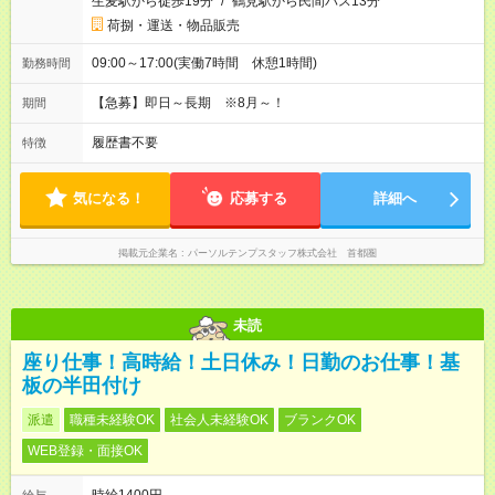
生麦駅から徒歩19分
/
鶴見駅から民間バス13分
荷捌・運送・物品販売
09:00～17:00(実働7時間 休憩1時間)
勤務時間
【急募】即日～長期 ※8月～！
期間
履歴書不要
特徴
気になる！
応募する
詳細へ
掲載元企業名
パーソルテンプスタッフ株式会社 首都圏
未読
座り仕事！高時給！土日休み！日勤のお仕事！基
板の半田付け
派遣
職種未経験OK
社会人未経験OK
ブランクOK
WEB登録・面接OK