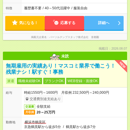
履歴書不要
/
40～50代活躍中
/
服装自由
特徴
気になる！
応募する
詳細へ
掲載元企業名
パーソルテンプスタッフ株式会社 首都圏
掲載日：2026.08.07
未読
NEW
無期雇用の実績あり！マスコミ業界で働こう！
残業ナシ！駅すぐ！事務
派遣
職種未経験OK
ブランクOK
WEB登録・面接OK
時給1550円～1600円 月収例 232,500円～240,000円
給与
交通費別途支給あり
全額支給
交通費
20～25万円
月収例
横浜市鶴見区
勤務地
京急鶴見駅から徒歩5分
/
鶴見駅から徒歩7分