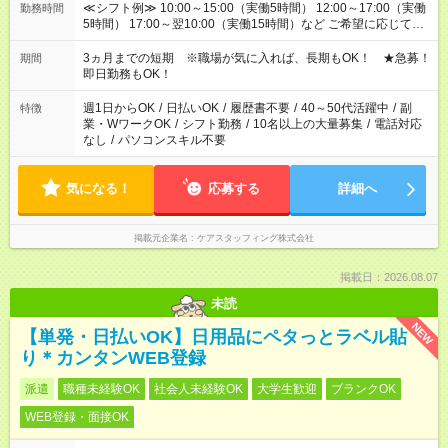
≪シフト例≫ 10:00～15:00（実働5時間） 12:00～17:00（実働
勤務時間
5時間） 17:00～翌10:00（実働15時間）など ご希望に応じて、
働く時間は調整できます！ お気軽に担当へ相談ください！
3ヵ月までの短期 ※職場が気に入れば、長期もOK！ ★急募！
期間
即日勤務もOK！
週1日からOK
/
日払いOK
/
履歴書不要
/
40～50代活躍中
/
副
特徴
業・WワークOK
/
シフト勤務
/
10名以上の大量募集
/
電話対応
なし
/
パソコンスキル不要
気になる！
応募する
詳細へ
掲載元企業名
ケアスタッフィング株式会社
掲載日：2026.08.07
未読
NEW
【単発・日払いOK】日用品にペタっとラベル貼
り＊カンタンWEB登録
派遣
職種未経験OK
社会人未経験OK
大学生歓迎
ブランクOK
WEB登録・面接OK