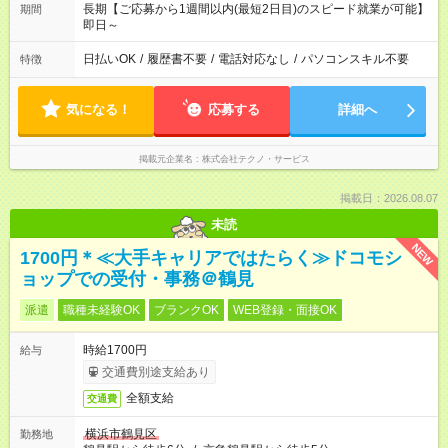
長期【ご応募から1週間以内(最短2日目)のスピード就業が可能】
期間
即日～
日払いOK
/
履歴書不要
/
電話対応なし
/
パソコンスキル不要
特徴
気になる！
応募する
詳細へ
掲載元企業名
株式会社テクノ・サービス
掲載日：2026.08.07
未読
NEW
1700円＊≪大手キャリアではたらく≫ドコモシ
ョップでの受付・事務＠鶴見
派遣
職種未経験OK
ブランクOK
WEB登録・面接OK
時給1700円
給与
交通費別途支給あり
全額支給
交通費
横浜市鶴見区
勤務地