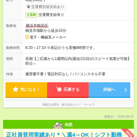
時給1400円
給与
交通費別途支給あり
交通費支給有り
交通費
横浜市鶴見区
勤務地
鶴見市場駅から徒歩10分
電子・機械系メーカー
8:20～17:10 ※表記のうち実働8時間です。
勤務時間
長期【ご応募から1週間以内(最短2日目)のスピード就業が可能】
期間
即日～
履歴書不要
/
電話対応なし
/
パソコンスキル不要
特徴
気になる！
応募する
詳細へ
掲載元企業名
株式会社テクノ・サービス
掲載日：2026.08.07
未読
NEW
正社員登用実績あり＊＼週4～OK！シフト勤務