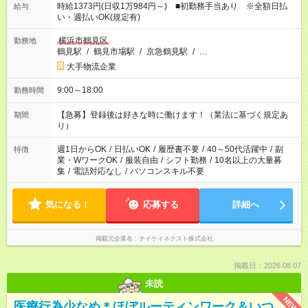
時給1373円(日収1万984円～) ■初勤務手当あり ※全額日払
給与
い・週払いOK(規定有)
横浜市鶴見区
勤務地
鶴見駅
/
鶴見市場駅
/
京急鶴見駅
/
…
大手物流企業
9:00～18:00
勤務時間
【急募】登録後は好きな時に働けます！（業法に基づく規定あ
期間
り）
週1日からOK
/
日払いOK
/
履歴書不要
/
40～50代活躍中
/
副
特徴
業・WワークOK
/
服装自由
/
シフト勤務
/
10名以上の大量募
集
/
電話対応なし
/
パソコンスキル不要
気になる！
応募する
詳細へ
掲載元企業名
テイケイネクスト株式会社
掲載日：2026.08.07
未読
NEW
医療行為少なめ＊ほぼルーティンワーク＆いつ