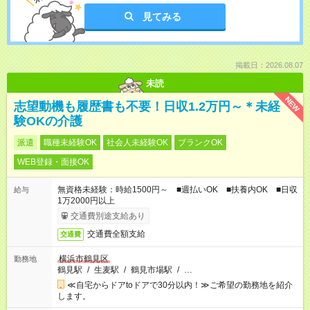
見てみる
掲載日：2026.08.07
未読
NEW
志望動機も履歴書も不要！日収1.2万円～＊未経
験OKの介護
派遣
職種未経験OK
社会人未経験OK
ブランクOK
WEB登録・面接OK
無資格未経験：時給1500円～ ■週払いOK ■扶養内OK ■日収
給与
1万2000円以上
交通費別途支給あり
交通費全額支給
交通費
横浜市鶴見区
勤務地
鶴見駅
/
生麦駅
/
鶴見市場駅
/
…
≪自宅からドアtoドアで30分以内！≫ご希望の勤務地を紹介
します。