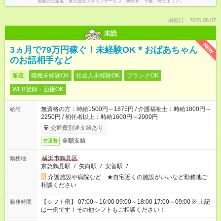
掲載元企業名
株式会社スタッフサービス（神奈川・千葉・埼玉エリア）
掲載日：2026.08.07
未読
NEW
3ヵ月で79万円稼ぐ！未経験OK＊おばあちゃん
のお話相手など
派遣
職種未経験OK
社会人未経験OK
ブランクOK
WEB登録・面接OK
無資格の方：時給1500円～1875円 / 介護福祉士：時給1800円～
給与
2250円 / 初任者以上：時給1600円～2000円
交通費別途支給あり
全額支給
交通費
横浜市鶴見区
勤務地
京急鶴見駅
/
矢向駅
/
安善駅
/
…
介護施設や病院など ★自宅近くの施設がいいなど勤務地ご
相談ください
【シフト例】 07:00～16:00 09:00～18:00 17:00～09:00 ※ 上記
勤務時間
は一例です！その他シフトもご相談ください！