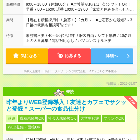
9:00～18:00（休憩60分） ■ご希望があれば下記シフトもOK！
勤務時間
早番 7:00～16:00 遅番 10:00～19:00 「家族と休みを合わせた
い」 「余裕を持って夕飯の準備がしたい」 「できれば残業はし
たくない」 など、ご希望を教えてくださいね。 ※Wワーク希望
【現在も積極採用中！急募！】2カ月～ ■ご応募から最短2～3
期間
の方へ 今ご覧のお仕事で希望する勤務時間と、もう1つのお仕事
日後の就業も相談可能です！
の勤務時間。 合計で週40時間を超える場合は応募できません。
履歴書不要
/
40～50代活躍中
/
服装自由
/
シフト勤務
/
10名以
特徴
上の大量募集
/
電話対応なし
/
パソコンスキル不要
気になる！
応募する
詳細へ
掲載元企業名
日研トータルソーシング株式会社 メディカルケア事業部
掲載日：2026.08.07
未読
NEW
昨年よりWEB登録導入！友達とカフェでサクッ
と登録＊スーパーの食品仕分け
派遣
職種未経験OK
社会人未経験OK
大学生歓迎
ブランクOK
WEB登録・面接OK
時給1250円 ■日払い・週払いOK！(規定あり) ■現金日払いも
給与