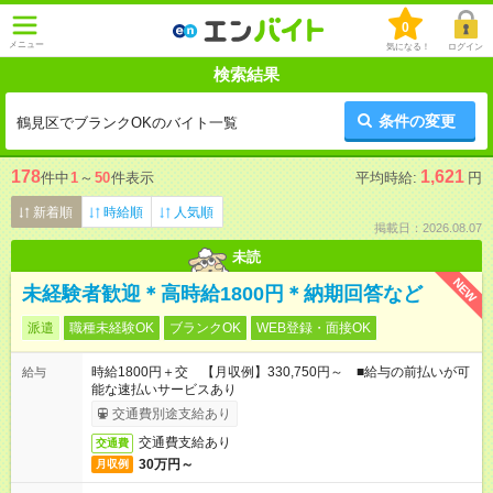
0
メニュー
気になる！
ログイン
検索結果
条件の変更
鶴見区でブランクOKのバイト一覧
178
1,621
件中
1
～
50
件表示
平均時給:
円
新着順
時給順
人気順
掲載日：2026.08.07
未読
NEW
未経験者歓迎＊高時給1800円＊納期回答など
派遣
職種未経験OK
ブランクOK
WEB登録・面接OK
時給1800円＋交 【月収例】330,750円～ ■給与の前払いが可
給与
能な速払いサービスあり
交通費別途支給あり
交通費支給あり
交通費
30万円～
月収例