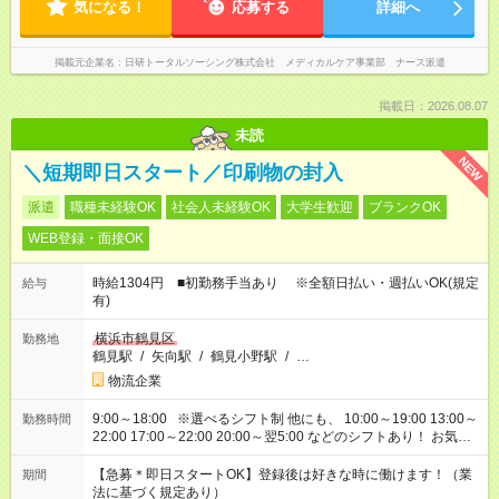
気になる！
応募する
詳細へ
掲載元企業名
日研トータルソーシング株式会社 メディカルケア事業部 ナース派遣
掲載日：2026.08.07
未読
NEW
＼短期即日スタート／印刷物の封入
派遣
職種未経験OK
社会人未経験OK
大学生歓迎
ブランクOK
WEB登録・面接OK
時給1304円 ■初勤務手当あり ※全額日払い・週払いOK(規定
給与
有)
横浜市鶴見区
勤務地
鶴見駅
/
矢向駅
/
鶴見小野駅
/
…
物流企業
9:00～18:00 ※選べるシフト制 他にも、 10:00～19:00 13:00～
勤務時間
22:00 17:00～22:00 20:00～翌5:00 などのシフトあり！ お気軽
にご相談ください！
【急募＊即日スタートOK】登録後は好きな時に働けます！（業
期間
法に基づく規定あり）