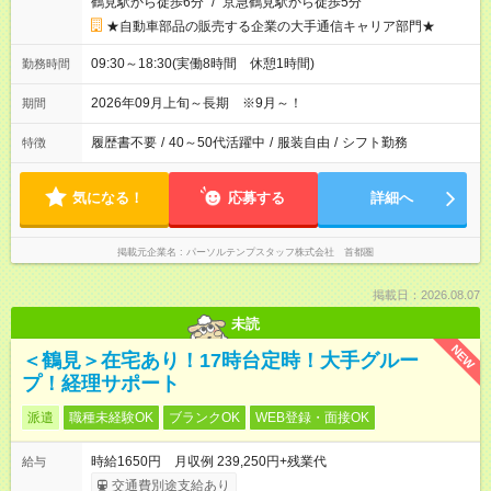
鶴見駅から徒歩6分
/
京急鶴見駅から徒歩5分
★自動車部品の販売する企業の大手通信キャリア部門★
09:30～18:30(実働8時間 休憩1時間)
勤務時間
2026年09月上旬～長期 ※9月～！
期間
履歴書不要
/
40～50代活躍中
/
服装自由
/
シフト勤務
特徴
気になる！
応募する
詳細へ
掲載元企業名
パーソルテンプスタッフ株式会社 首都圏
掲載日：2026.08.07
未読
NEW
＜鶴見＞在宅あり！17時台定時！大手グルー
プ！経理サポート
派遣
職種未経験OK
ブランクOK
WEB登録・面接OK
時給1650円 月収例 239,250円+残業代
給与
交通費別途支給あり