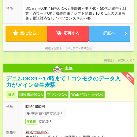
週1日からOK
/
日払いOK
/
履歴書不要
/
40～50代活躍中
/
副
特徴
業・WワークOK
/
服装自由
/
シフト勤務
/
10名以上の大量募
集
/
電話対応なし
/
パソコンスキル不要
気になる！
応募する
詳細へ
掲載元企業名
日伸セフティ株式会社
掲載日：2026.08.07
未読
NEW
デニムOK×9～17時まで！コツモクのデータ入
力がメイン＠生麦駅
派遣
職種未経験OK
ブランクOK
WEB登録・面接OK
時給1650円
給与
交通費別途支給あり
支給あり
交通費
横浜市鶴見区
勤務地