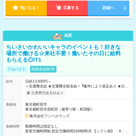
気になる！
応募する
詳細へ
未読
ちいさいかわいいキャラのイベントも！好きな
場所で働ける☆来社不要！働いたその日に給料
もらえる◎/T1
アルバイト
職種未経験OK
日給13,000円～
給与
＋交通費支給 ★交通費全額支給！ ┗案件により規定あり ★日払
いOK！（規定あり） ┗働いたその日に現金GET♪ お仕事後はコ
交通費別途支給あり
ンビニATMから 日払い分を引き落とせます！ 【試用期間】試
用期間なし
東京都町田市
勤務地
東京都町田市原町田（最寄り駅：町田駅）
株式会社ワンベルウッズ
勤務時間は指定なし
勤務時間
変形労働時間制 想定労働時間160時間/月 【シフト例】 ・8：00