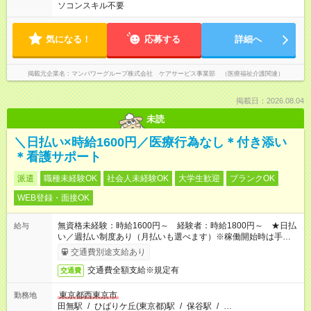
ソコンスキル不要
気になる！
応募する
詳細へ
掲載元企業名
マンパワーグループ株式会社 ケアサービス事業部 （医療福祉介護関連）
掲載日：2026.08.04
未読
＼日払い×時給1600円／医療行為なし＊付き添い
＊看護サポート
派遣
職種未経験OK
社会人未経験OK
大学生歓迎
ブランクOK
WEB登録・面接OK
無資格未経験：時給1600円～ 経験者：時給1800円～ ★日払
給与
い／週払い制度あり（月払いも選べます）※稼働開始時は手続き
完了次第のお支払いとなります。
交通費別途支給あり
交通費全額支給※規定有
交通費
東京都西東京市
勤務地
田無駅
/
ひばりケ丘(東京都)駅
/
保谷駅
/
…