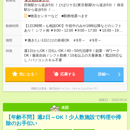
東京都西東京市
勤務地
田無駅から徒歩5分
/
ひばりケ丘(東京都)駅から徒歩5分
/
保谷
駅から徒歩5分
/
…
■物流センターなど ■勤務地選べます
【1日3時間～も相談OK!】午前中のみや18時以降などのシフト
勤務時間
あり！ シフト例 ▼9:00～12:00 ▼9:00～17:00 ▼10:00～19:00
▼18:00～21:00
▼働きたい1日だけの単発OK ＃8月～ ＃9月～
期間
週1日からOK
/
日払いOK
/
40～50代活躍中
/
副業・Wワーク
特徴
OK
/
服装自由
/
シフト勤務
/
10名以上の大量募集
/
電話対応な
し
/
パソコンスキル不要
気になる！
応募する
詳細へ
掲載元企業名
株式会社バイトレ（キャムコムグループ）
掲載日：2026.08.02
未読
【年齢不問】週2日～OK！少人数施設で料理や掃
除のお手伝い