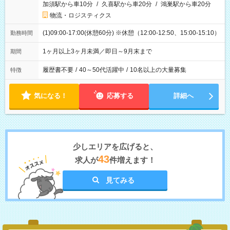
加須駅から車10分
/
久喜駅から車20分
/
鴻巣駅から車20分
物流・ロジスティクス
(1)09:00-17:00(休憩60分) ※休憩（12:00-12:50、15:00-15:10）
勤務時間
1ヶ月以上3ヶ月未満／即日～9月末まで
期間
履歴書不要
/
40～50代活躍中
/
10名以上の大量募集
特徴
気になる！
応募する
詳細へ
少しエリアを広げると、
43
求人が
件増えます！
見てみる