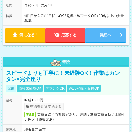
～21：00
単発・1日のみOK
期間
週1日からOK / 日払いOK / 副業・WワークOK / 10名以上の大量
特徴
募集
気になる！
応募する
詳細へ
未読
スピードよりも丁寧に！未経験OK！作業はカン
タン×完全座り
派遣
職種未経験OK
ブランクOK
WEB登録・面接OK
時給1500円
給与
交通費別途支給あり
実費支給／当社規定あり。通勤交通費実費支払／上限4
交通費
万円／月※規定あり
埼玉県加須市
勤務地