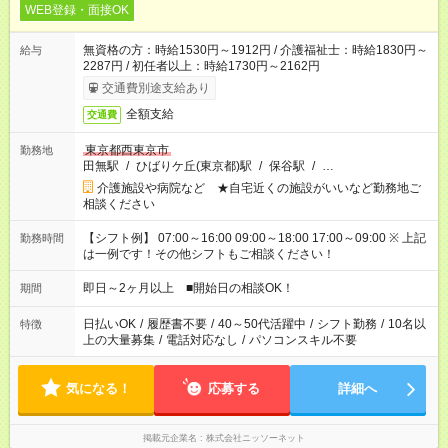
WEB登録・面接OK
無資格の方：時給1530円～1912円 / 介護福祉士：時給1830円～
給与
2287円 / 初任者以上：時給1730円～2162円
交通費別途支給あり
全額支給
交通費
東京都西東京市
勤務地
田無駅
/
ひばりケ丘(東京都)駅
/
保谷駅
/
…
介護施設や病院など ★自宅近くの施設がいいなど勤務地ご
相談ください
【シフト例】 07:00～16:00 09:00～18:00 17:00～09:00 ※ 上記
勤務時間
は一例です！その他シフトもご相談ください！
即日～2ヶ月以上 ■開始日の相談OK！
期間
日払いOK
/
履歴書不要
/
40～50代活躍中
/
シフト勤務
/
10名以
特徴
上の大量募集
/
電話対応なし
/
パソコンスキル不要
気になる！
応募する
詳細へ
掲載元企業名
株式会社ニッソーネット