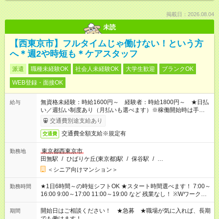
掲載日：2026.08.04
未読
【西東京市】フルタイムじゃ働けない！という方
へ＊週2や時短も＊ケアスタッフ
派遣
職種未経験OK
社会人未経験OK
大学生歓迎
ブランクOK
WEB登録・面接OK
無資格未経験：時給1600円～ 経験者：時給1800円～ ★日払
給与
い／週払い制度あり（月払いも選べます）※稼働開始時は手続き
完了次第のお支払いとなります。
交通費別途支給あり
交通費全額支給※規定有
交通費
東京都西東京市
勤務地
田無駅
/
ひばりケ丘(東京都)駅
/
保谷駅
/
…
＜シニア向けマンション＞
★1日6時間～の時短シフトOK ★スタート時間選べます！ 7:00～
勤務時間
16:00 9:00～17:00 11:00～19:00 など 残業なし！ ※Wワークの
場合、他のお仕事と合わせ週40時間超の就業はご案内できませ
ん ※法令に基づき、週20時間以上勤務は社会保険への加入対象
開始日はご相談ください！ ★急募 ★職場が気に入れば、長期
期間
となります ※労働者派遣法（日雇い派遣の原則禁止）により、
でも働けます！