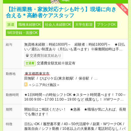
NEW
【計画業務・家族対応ナシも叶う】現場に向き
合える＊高齢者ケアスタッフ
派遣
職種未経験OK
社会人未経験OK
大学生歓迎
ブランクOK
WEB登録・面接OK
無資格未経験：時給1600円～ 経験者：時給1800円～ ★日払
給与
い／週払い制度あり（月払いも選べます）※稼働開始時は手続き
完了次第のお支払いとなります。
交通費別途支給あり
交通費全額支給※規定有
交通費
東京都西東京市
勤務地
田無駅
/
ひばりケ丘(東京都)駅
/
保谷駅
/
…
＜シニア向け施設＞
★1日6時間～の時短シフトOK ★スタート時間選べます！ 7:00～
勤務時間
16:00 9:00～17:00 11:00～19:00 など 残業なし！ ※Wワークの
場合、他のお仕事と合わせ週40時間超の就業はご案内できませ
ん ※法令に基づき、週20時間以上勤務は社会保険への加入対象
開始日はご相談ください！ ★急募 ★職場が気に入れば、長期
期間
となります ※労働者派遣法（日雇い派遣の原則禁止）により、
でも働けます！
短時間・短期間の就業はご案内が難しい場合があります
日払いOK
/
履歴書不要
/
40～50代活躍中
/
副業・WワークOK
/
特徴
服装自由
/
シフト勤務
/
10名以上の大量募集
/
電話対応なし
/
パ