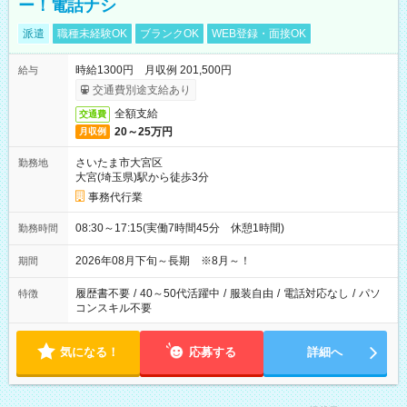
ー！電話ナシ
派遣
職種未経験OK
ブランクOK
WEB登録・面接OK
時給1300円 月収例 201,500円
給与
交通費別途支給あり
全額支給
交通費
20～25万円
月収例
さいたま市大宮区
勤務地
大宮(埼玉県)駅から徒歩3分
事務代行業
08:30～17:15(実働7時間45分 休憩1時間)
勤務時間
2026年08月下旬～長期 ※8月～！
期間
履歴書不要
/
40～50代活躍中
/
服装自由
/
電話対応なし
/
パソ
特徴
コンスキル不要
気になる！
応募する
詳細へ