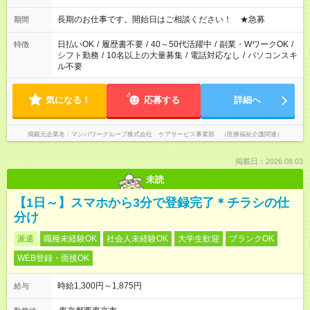
18：00 11：00～20：00 など ※Wワークの場合、他のお仕事と
合わせ週40時間超の就業はご案内できません ※法令に基づき、
長期のお仕事です。開始日はご相談ください！ ★急募
期間
週20時間以上勤務は社会保険への加入対象となります ※労働者
派遣法（日雇い派遣の原則禁止）により、短時間・短期間の就
日払いOK
/
履歴書不要
/
40～50代活躍中
/
副業・WワークOK
/
特徴
業はご案内が難しい場合があります
シフト勤務
/
10名以上の大量募集
/
電話対応なし
/
パソコンスキ
ル不要
気になる！
応募する
詳細へ
掲載元企業名
マンパワーグループ株式会社 ケアサービス事業部 （医療福祉介護関連）
掲載日：2026.08.03
未読
【1日～】スマホから3分で登録完了＊チラシの仕
分け
派遣
職種未経験OK
社会人未経験OK
大学生歓迎
ブランクOK
WEB登録・面接OK
時給1,300円～1,875円
給与