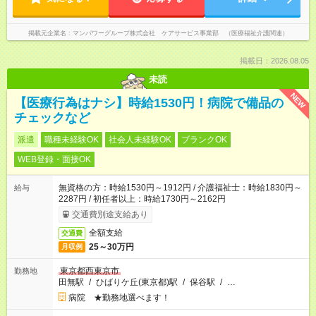
掲載元企業名
マンパワーグループ株式会社 ケアサービス事業部 （医療福祉介護関連）
掲載日：2026.08.05
未読
NEW
【医療行為はナシ】時給1530円！病院で備品の
チェックなど
派遣
職種未経験OK
社会人未経験OK
ブランクOK
WEB登録・面接OK
無資格の方：時給1530円～1912円 / 介護福祉士：時給1830円～
給与
2287円 / 初任者以上：時給1730円～2162円
交通費別途支給あり
全額支給
交通費
25～30万円
月収例
東京都西東京市
勤務地
田無駅
/
ひばりケ丘(東京都)駅
/
保谷駅
/
…
病院 ★勤務地選べます！