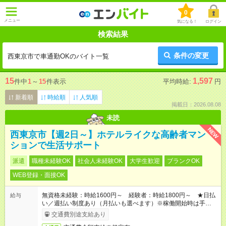
0
メニュー
気になる！
ログイン
検索結果
条件の変更
西東京市で車通勤OKのバイト一覧
15
1,597
件中
1
～
15
件表示
平均時給:
円
新着順
時給順
人気順
掲載日：2026.08.08
未読
NEW
西東京市【週2日～】ホテルライクな高齢者マン
ションで生活サポート
派遣
職種未経験OK
社会人未経験OK
大学生歓迎
ブランクOK
WEB登録・面接OK
無資格未経験：時給1600円～ 経験者：時給1800円～ ★日払
給与
い／週払い制度あり（月払いも選べます）※稼働開始時は手続き
完了次第のお支払いとなります。
交通費別途支給あり