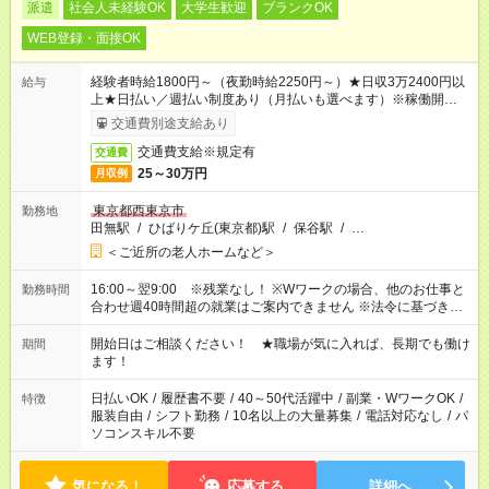
派遣
社会人未経験OK
大学生歓迎
ブランクOK
WEB登録・面接OK
経験者時給1800円～（夜勤時給2250円～）★日収3万2400円以
給与
上★日払い／週払い制度あり（月払いも選べます）※稼働開始時
は手続き完了次第のお支払いとなります。
交通費別途支給あり
交通費支給※規定有
交通費
25～30万円
月収例
東京都西東京市
勤務地
田無駅
/
ひばりケ丘(東京都)駅
/
保谷駅
/
…
＜ご近所の老人ホームなど＞
16:00～翌9:00 ※残業なし！ ※Wワークの場合、他のお仕事と
勤務時間
合わせ週40時間超の就業はご案内できません ※法令に基づき、
週20時間以上勤務は社会保険への加入対象となります ※労働者
派遣法（日雇い派遣の原則禁止）により、短時間・短期間の就
開始日はご相談ください！ ★職場が気に入れば、長期でも働け
期間
業はご案内が難しい場合があります
ます！
日払いOK
/
履歴書不要
/
40～50代活躍中
/
副業・WワークOK
/
特徴
服装自由
/
シフト勤務
/
10名以上の大量募集
/
電話対応なし
/
パ
ソコンスキル不要
気になる！
応募する
詳細へ