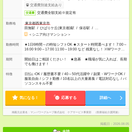
了次第のお支払いとなります。
交通費別途支給あり
交通費全額支給※規定有
交通費
東京都西東京市
勤務地
田無駅
/
ひばりケ丘(東京都)駅
/
保谷駅
/
…
＜シニア向けマンション＞
★1日6時間～の時短シフトOK ★スタート時間選べます！ 7:00～
勤務時間
16:00 9:00～17:00 11:00～19:00 など 残業なし！ ※Wワークの
場合、他のお仕事と合わせ週40時間超の就業はご案内できませ
ん ※法令に基づき、週20時間以上勤務は社会保険への加入対象
開始日はご相談ください！ ★急募 ★職場が気に入れば、長期
期間
となります ※労働者派遣法（日雇い派遣の原則禁止）により、
でも働けます！
短時間・短期間の就業はご案内が難しい場合があります
日払いOK
/
履歴書不要
/
40～50代活躍中
/
副業・WワークOK
/
特徴
服装自由
/
シフト勤務
/
10名以上の大量募集
/
電話対応なし
/
パ
ソコンスキル不要
気になる！
応募する
詳細へ
掲載元企業名
マンパワーグループ株式会社 ケアサービス事業部 （医療福祉介護関連）
掲載日：2026.08.05
未読