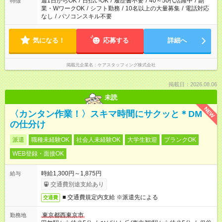
週1日からOK
/
日払いOK
/
履歴書不要
/
40～50代活躍中
/
副
特徴
業・WワークOK
/
シフト勤務
/
10名以上の大量募集
/
電話対応
なし
/
パソコンスキル不要
気になる！
応募する
詳細へ
掲載元企業名
ケアスタッフィング株式会社
掲載日：2026.08.06
未読
NEW
〈カンタン作業！〉スキマ時間にサクッと＊DM
の仕分け
派遣
職種未経験OK
社会人未経験OK
大学生歓迎
ブランクOK
WEB登録・面接OK
時給1,300円～1,875円
給与
交通費別途支給あり
■ 交通費規定内支給 ※派遣先による
交通費
東京都西東京市
勤務地