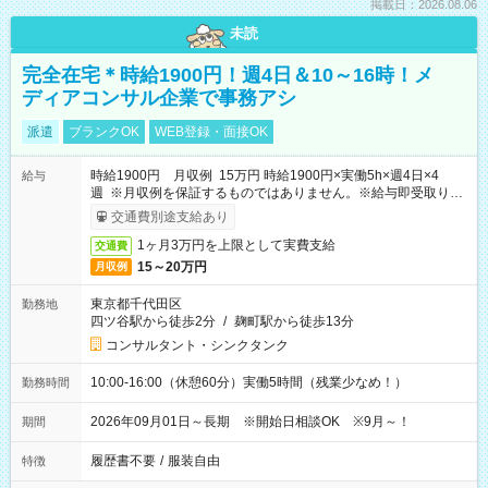
掲載日：2026.08.06
未読
完全在宅＊時給1900円！週4日＆10～16時！メ
ディアコンサル企業で事務アシ
派遣
ブランクOK
WEB登録・面接OK
時給1900円 月収例 15万円 時給1900円×実働5h×週4日×4
給与
週 ※月収例を保証するものではありません。※給与即受取りサ
ービス利用可（利用条件有）
交通費別途支給あり
1ヶ月3万円を上限として実費支給
交通費
15～20万円
月収例
東京都千代田区
勤務地
四ツ谷駅から徒歩2分
/
麹町駅から徒歩13分
コンサルタント・シンクタンク
10:00-16:00（休憩60分）実働5時間（残業少なめ！）
勤務時間
2026年09月01日～長期 ※開始日相談OK ※9月～！
期間
履歴書不要
/
服装自由
特徴