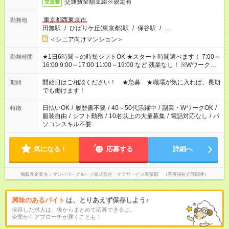
交通費全額支給※規定有
交通費
東京都西東京市
勤務地
田無駅
/
ひばりケ丘(東京都)駅
/
保谷駅
/
…
＜シニア向けマンション＞
★1日6時間～の時短シフトOK ★スタート時間選べます！ 7:00～
勤務時間
16:00 9:00～17:00 11:00～19:00 など 残業なし！ ※Wワークの
場合、他のお仕事と合わせ週40時間超の就業はご案内できませ
ん ※法令に基づき、週20時間以上勤務は社会保険への加入対象
開始日はご相談ください！ ★急募 ★職場が気に入れば、長期
期間
となります ※労働者派遣法（日雇い派遣の原則禁止）により、
でも働けます！
短時間・短期間の就業はご案内が難しい場合があります
日払いOK
/
履歴書不要
/
40～50代活躍中
/
副業・WワークOK
/
特徴
服装自由
/
シフト勤務
/
10名以上の大量募集
/
電話対応なし
/
パ
ソコンスキル不要
気になる！
応募する
詳細へ
掲載元企業名
マンパワーグループ株式会社 ケアサービス事業部 （医療福祉介護関連）
興味のあるバイト
は、とりあえず保存しよう♪
保存した求人は、後からまとめて応募できるよ。
企業からアプローチが届くことも！