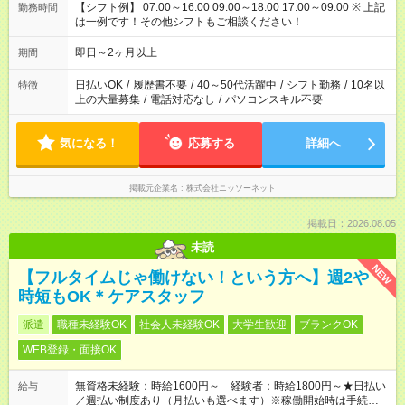
【シフト例】 07:00～16:00 09:00～18:00 17:00～09:00 ※ 上記
勤務時間
は一例です！その他シフトもご相談ください！
即日～2ヶ月以上
期間
日払いOK
/
履歴書不要
/
40～50代活躍中
/
シフト勤務
/
10名以
特徴
上の大量募集
/
電話対応なし
/
パソコンスキル不要
気になる！
応募する
詳細へ
掲載元企業名
株式会社ニッソーネット
掲載日：2026.08.05
未読
NEW
【フルタイムじゃ働けない！という方へ】週2や
時短もOK＊ケアスタッフ
派遣
職種未経験OK
社会人未経験OK
大学生歓迎
ブランクOK
WEB登録・面接OK
無資格未経験：時給1600円～ 経験者：時給1800円～★日払い
給与
／週払い制度あり（月払いも選べます）※稼働開始時は手続き完