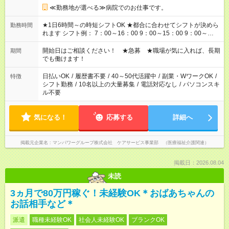
≪勤務地が選べる≫病院でのお仕事です。
★1日6時間～の時短シフトOK ★都合に合わせてシフトが決めら
勤務時間
れます シフト例： 7：00～16：00 9：00～15：00 9：00～
18：00 11：00～20：00 など ※Wワークの場合、他のお仕事と
合わせ週40時間超の就業はご案内できません ※法令に基づき、
開始日はご相談ください！ ★急募 ★職場が気に入れば、長期
期間
週20時間以上勤務は社会保険への加入対象となります ※労働者
でも働けます！
派遣法（日雇い派遣の原則禁止）により、短時間・短期間の就
業はご案内が難しい場合があります
日払いOK
/
履歴書不要
/
40～50代活躍中
/
副業・WワークOK
/
特徴
シフト勤務
/
10名以上の大量募集
/
電話対応なし
/
パソコンスキ
ル不要
気になる！
応募する
詳細へ
掲載元企業名
マンパワーグループ株式会社 ケアサービス事業部 （医療福祉介護関連）
掲載日：2026.08.04
未読
3ヵ月で80万円稼ぐ！未経験OK＊おばあちゃんの
お話相手など＊
派遣
職種未経験OK
社会人未経験OK
ブランクOK