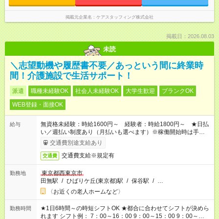
掲載元企業名
ケアスタッフィング株式会社
掲載日：2026.08.03
未読
＼志望動機や履歴書不要／あっという間に終業時
間！介護施設で生活サポート！
派遣
職種未経験OK
社会人未経験OK
大学生歓迎
ブランクOK
WEB登録・面接OK
無資格未経験：時給1600円～ 経験者：時給1800円～ ★日払
給与
い／週払い制度あり（月払いも選べます）※稼働開始時は手続き
完了次第のお支払いとなります。
交通費別途支給あり
交通費支給※規定有
交通費
東京都西東京市
勤務地
田無駅
/
ひばりケ丘(東京都)駅
/
保谷駅
/
…
〈お近くの老人ホームなど〉
★1日6時間～の時短シフトOK ★都合に合わせてシフトが決めら
勤務時間
れます シフト例： 7：00～16：00 9：00～15：00 9：00～