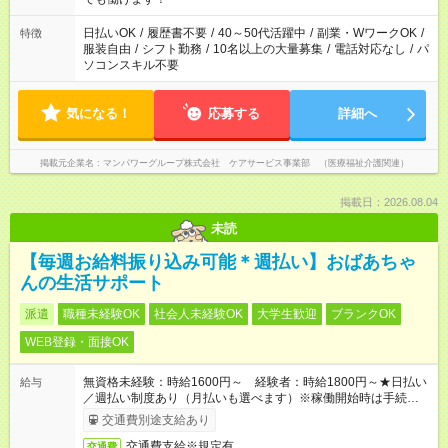
短時間・短期間の就業はご案内が難しい場合があります
日払いOK
/
履歴書不要
/
40～50代活躍中
/
副業・WワークOK
/
特徴
服装自由
/
シフト勤務
/
10名以上の大量募集
/
電話対応なし
/
パ
ソコンスキル不要
気になる！
応募する
詳細へ
掲載元企業名
マンパワーグループ株式会社 ケアサービス事業部 （医療福祉介護関連）
掲載日：2026.08.04
未読
【毎週お給料振り込み可能＊週払い】おばあちゃ
んの生活サポート
派遣
職種未経験OK
社会人未経験OK
大学生歓迎
ブランクOK
WEB登録・面接OK
無資格未経験：時給1600円～ 経験者：時給1800円～★日払い
給与
／週払い制度あり（月払いも選べます）※稼働開始時は手続き完
了次第のお支払いとなります。
交通費別途支給あり
交通費支給※規定有
交通費