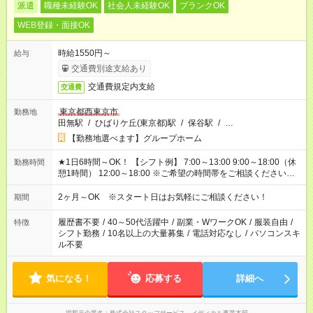
派遣
職種未経験OK
社会人未経験OK
ブランクOK
WEB登録・面接OK
時給1550円～
給与
交通費別途支給あり
交通費規定内支給
交通費
東京都西東京市
勤務地
田無駅
/
ひばりケ丘(東京都)駅
/
保谷駅
/
…
【勤務地選べます】グループホーム
★1日6時間～OK！ 【シフト例】 7:00～13:00 9:00～18:00（休
勤務時間
憩1時間） 12:00～18:00 ※ご希望の時間帯をご相談ください。
※日勤、夜勤のみ、変則的な勤務等も相談OK！
2ヶ月～OK ※スタート日はお気軽にご相談ください！
期間
履歴書不要
/
40～50代活躍中
/
副業・WワークOK
/
服装自由
/
特徴
シフト勤務
/
10名以上の大量募集
/
電話対応なし
/
パソコンスキ
ル不要
気になる！
応募する
詳細へ