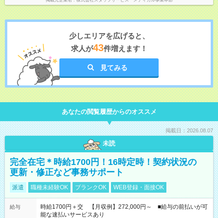
掲載元企業名
株式会社スタッフサービス メディカル事業本部
少しエリアを広げると、
43
求人が
件増えます！
見てみる
あなたの閲覧履歴からのオススメ
掲載日：2026.08.07
未読
完全在宅＊時給1700円！16時定時！契約状況の
更新・修正など事務サポート
派遣
職種未経験OK
ブランクOK
WEB登録・面接OK
時給1700円＋交 【月収例】272,000円～ ■給与の前払いが可
給与
能な速払いサービスあり