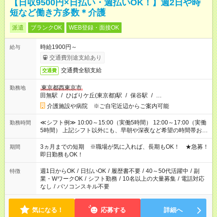
【日収9500円×日払い・週払いOK！】週2日や時
短など働き方多数＊介護
派遣
ブランクOK
WEB登録・面接OK
時給1900円～
給与
交通費別途支給あり
交通費全額支給
交通費
東京都西東京市
勤務地
田無駅
/
ひばりケ丘(東京都)駅
/
保谷駅
/
…
介護施設や病院 ※ご自宅近辺からご案内可能
≪シフト例≫ 10:00～15:00（実働5時間） 12:00～17:00（実働
勤務時間
5時間） 上記シフト以外にも、早朝や深夜など希望の時間帯お聞
かせください！ 事前に担当からヒアリングもしますので、ご安
心ください！
3ヵ月までの短期 ※職場が気に入れば、長期もOK！ ★急募！
期間
即日勤務もOK！
週1日からOK
/
日払いOK
/
履歴書不要
/
40～50代活躍中
/
副
特徴
業・WワークOK
/
シフト勤務
/
10名以上の大量募集
/
電話対応
なし
/
パソコンスキル不要
気になる！
応募する
詳細へ