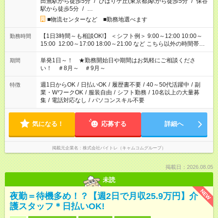
田無駅から徒歩5分
/
ひばりケ丘(東京都)駅から徒歩5分
/
保谷
駅から徒歩5分
/
…
■物流センターなど ■勤務地選べます
【1日3時間～も相談OK!】 ＜シフト例＞ 9:00～12:00 10:00～
勤務時間
15:00 12:00～17:00 18:00～21:00 など こちら以外の時間帯も
お気軽にご相談ください！
単発1日～！ ★勤務開始日や期間はお気軽にご相談くださ
期間
い！ ＃8月～ ＃9月～
週1日からOK
/
日払いOK
/
履歴書不要
/
40～50代活躍中
/
副
特徴
業・WワークOK
/
服装自由
/
シフト勤務
/
10名以上の大量募
集
/
電話対応なし
/
パソコンスキル不要
気になる！
応募する
詳細へ
掲載元企業名
株式会社バイトレ（キャムコムグループ）
掲載日：2026.08.05
未読
NEW
夜勤＝待機多め！？【週2日で月収25.9万円】介
護スタッフ＊日払いOK!