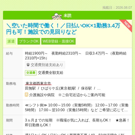
掲載日：2026.08.07
未読
NEW
＼空いた時間で働く！／日払いOK×1勤務3.4万
円も可！施設での見回りなど
派遣
ブランクOK
WEB登録・面接OK
時給1900円～ 夜勤時給2310円～ 日収3.4万円～（夜勤時給
給与
2310円×15h）
交通費別途支給あり
交通費全額支給
交通費
東京都西東京市
勤務地
田無駅
/
ひばりケ丘(東京都)駅
/
保谷駅
/
…
介護施設や病院 ※ご自宅近辺からご案内可能
≪シフト例≫ 10:00～15:00（実働5時間） 12:00～17:00（実働
勤務時間
5時間） 17:00～翌10:00（実働15時間）など ご希望に応じて、
働く時間は調整できます！ お気軽に担当へ相談ください！
3ヵ月までの短期 ※職場が気に入れば、長期もOK！ ★急募！
期間
即日勤務もOK！