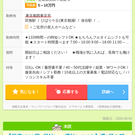
5～10万円
月収例
東京都西東京市
勤務地
田無駅
/
ひばりケ丘(東京都)駅
/
保谷駅
/
…
＜ご近所の老人ホームなど＞
★1日6時間～の時短シフトOK ★もちろんフルタイムシフトも可
勤務時間
能 ★スタート時間選べます 7:00～16:00 9:00～18:00 11:00～
20:00 など 残業なし！ ※Wワークの場合、他のお仕事と合わせ
週40時間超の就業はご案内できません ※法令に基づき、週20時
開始日はご相談ください！ ★職場が気に入れば、長期でも働け
期間
間以上勤務は社会保険への加入対象となります ※労働者派遣法
ます！
（日雇い派遣の原則禁止）により、短時間・短期間の就業はご
案内が難しい場合があります
日払いOK
/
履歴書不要
/
40～50代活躍中
/
副業・WワークOK
/
特徴
服装自由
/
シフト勤務
/
10名以上の大量募集
/
電話対応なし
/
パ
ソコンスキル不要
気になる！
応募する
詳細へ
掲載元企業名
マンパワーグループ株式会社 ケアサービス事業部 （医療福祉介護関連）
掲載日：2026.08.04
未読