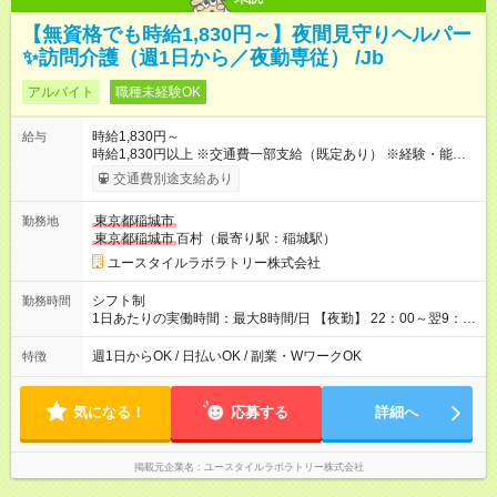
【無資格でも時給1,830円～】夜間見守りヘルパー
✨訪問介護（週1日から／夜勤専従） /Jb
アルバイト
職種未経験OK
時給1,830円～
給与
時給1,830円以上 ※交通費一部支給（既定あり） ※経験・能力を
考慮して決定します 【収入例】 週1回勤務の場合：1,830円×8時
交通費別途支給あり
間×4回=5万8,560円 週3回勤務の場合：1,830円×8時間×12回
=17万5,680円 【試用期間】試用期間あり 試用期間の長さ：2ヶ
東京都稲城市
勤務地
月 ※ 雇用形態と給与に、本採用時と異なる部分があります。 雇
東京都稲城市
百村（最寄り駅：稲城駅）
用形態：本採用時と同じです。 給与：時給 1,660円以上
ユースタイルラボラトリー株式会社
シフト制
勤務時間
1日あたりの実働時間：最大8時間/日 【夜勤】 22：00～翌9：
00 ※週1日～OK ／ 夜勤専従 ＊＊ 勤務時間例 ＊＊ ■22時か
ら翌7時 ■23時から翌8時 ■24時から翌9時 など ※上記の時間
週1日からOK / 日払いOK / 副業・WワークOK
特徴
内で8時間勤務（休憩1時間）ご利用者様により、時間は異なり
ます。 ※曜日固定（毎週同じ曜日での勤務となります）
気になる！
応募する
詳細へ
掲載元企業名
ユースタイルラボラトリー株式会社