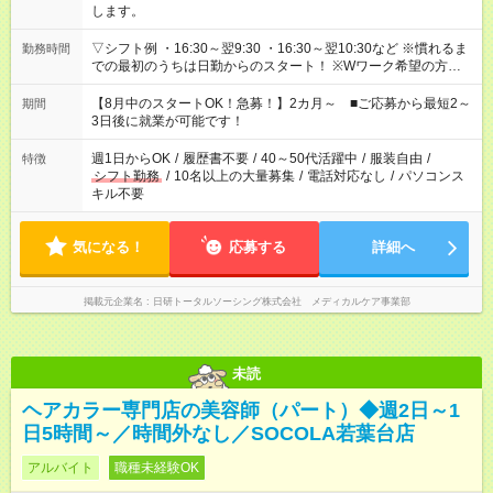
します。
▽シフト例 ・16:30～翌9:30 ・16:30～翌10:30など ※慣れるま
勤務時間
での最初のうちは日勤からのスタート！ ※Wワーク希望の方へ
今ご覧のお仕事で希望する勤務時間と、もう1つのお仕事の勤務
時間。 合計で週40時間を超える場合は応募できません。
【8月中のスタートOK！急募！】2カ月～ ■ご応募から最短2～
期間
3日後に就業が可能です！
週1日からOK
/
履歴書不要
/
40～50代活躍中
/
服装自由
/
特徴
シフト勤務
/
10名以上の大量募集
/
電話対応なし
/
パソコンス
キル不要
気になる！
応募する
詳細へ
掲載元企業名
日研トータルソーシング株式会社 メディカルケア事業部
未読
ヘアカラー専門店の美容師（パート）◆週2日～1
日5時間～／時間外なし／SOCOLA若葉台店
アルバイト
職種未経験OK