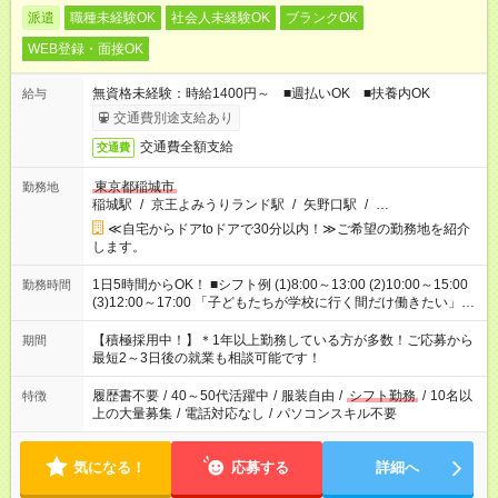
派遣
職種未経験OK
社会人未経験OK
ブランクOK
WEB登録・面接OK
無資格未経験：時給1400円～ ■週払いOK ■扶養内OK
給与
交通費別途支給あり
交通費全額支給
交通費
東京都稲城市
勤務地
稲城駅
/
京王よみうりランド駅
/
矢野口駅
/
…
≪自宅からドアtoドアで30分以内！≫ご希望の勤務地を紹介
します。
1日5時間からOK！ ■シフト例 (1)8:00～13:00 (2)10:00～15:00
勤務時間
(3)12:00～17:00 「子どもたちが学校に行く間だけ働きたい」
「余裕を持って夕飯の準備がしたい」 「午前中は働いて、午後
はプライベートの時間にしたい」 など、ご希望を教えてくださ
【積極採用中！】＊1年以上勤務している方が多数！ご応募から
期間
いね。 ※Wワーク希望の方へ 今ご覧のお仕事で希望する勤務時
最短2～3日後の就業も相談可能です！
間と、もう1つのお仕事の勤務時間。 合計で週40時間を超える
場合は応募できません。
履歴書不要
/
40～50代活躍中
/
服装自由
/
シフト勤務
/
10名以
特徴
上の大量募集
/
電話対応なし
/
パソコンスキル不要
気になる！
応募する
詳細へ