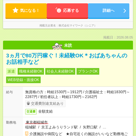
気になる！
応募する
詳細へ
掲載元企業名
株式会社マイワーク（シニア）
掲載日：2026.08.05
未読
3ヵ月で80万円稼ぐ！未経験OK＊おばあちゃんの
お話相手など
派遣
職種未経験OK
社会人未経験OK
ブランクOK
WEB登録・面接OK
無資格の方：時給1530円～1912円 / 介護福祉士：時給1830円～
給与
2287円 / 初任者以上：時給1730円～2162円
交通費別途支給あり
全額支給
交通費
東京都稲城市
勤務地
稲城駅
/
京王よみうりランド駅
/
矢野口駅
/
…
介護施設や病院など ★自宅近くの施設がいいなど勤務地ご