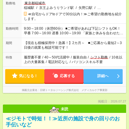
東京都稲城市
勤務地
稲城駅
/
京王よみうりランド駅
/
矢野口駅
/
…
≪自宅からドアtoドアで30分以内！≫ご希望の勤務地を紹介
します。
9:00～18:00（休憩60分） ■ご希望があれば下記シフトもOK！
勤務時間
早番 7:00～16:00 遅番 10:00～19:00 「家族と休みを合わせた
い」 「余裕を持って夕飯の準備がしたい」 「できれば残業はし
たくない」 など、ご希望を教えてくださいね。 ※Wワーク希望
【現在も積極採用中！急募！】2カ月～ ■ご応募から最短2～3
期間
の方へ 今ご覧のお仕事で希望する勤務時間と、もう1つのお仕事
日後の就業も相談可能です！
の勤務時間。 合計で週40時間を超える場合は応募できません。
履歴書不要
/
40～50代活躍中
/
服装自由
/
シフト勤務
/
10名以
特徴
上の大量募集
/
電話対応なし
/
パソコンスキル不要
気になる！
応募する
詳細へ
掲載元企業名
日研トータルソーシング株式会社 メディカルケア事業部
掲載日：2026.07.27
未読
≪ジモトで時短！！≫近所の施設で身の回りのお
手伝いなど