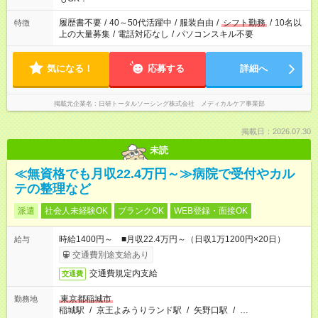
履歴書不要
/
40～50代活躍中
/
服装自由
/
シフト勤務
/
10名以
特徴
上の大量募集
/
電話対応なし
/
パソコンスキル不要
気になる！
応募する
詳細へ
掲載元企業名
日研トータルソーシング株式会社 メディカルケア事業部
掲載日：2026.07.30
未読
≪無資格でも月収22.4万円～≫病院で受付やカル
テの整理など
派遣
社会人未経験OK
ブランクOK
WEB登録・面接OK
時給1400円～ ■月収22.4万円～（日収1万1200円×20日）
給与
交通費別途支給あり
交通費規定内支給
交通費
東京都稲城市
勤務地
稲城駅
/
京王よみうりランド駅
/
矢野口駅
/
…