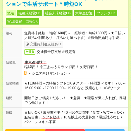
ションで生活サポート＊時短OK
派遣
職種未経験OK
社会人未経験OK
大学生歓迎
ブランクOK
WEB登録・面接OK
無資格未経験：時給1600円～ 経験者：時給1800円～★日払い
給与
／週払い制度あり（月払いも選べます）※稼働開始時は手続き完
了次第のお支払いとなります。
交通費別途支給あり
交通費全額支給※規定有
交通費
東京都稲城市
勤務地
稲城駅
/
京王よみうりランド駅
/
矢野口駅
/
…
＜シニア向けマンション＞
★1日6時間～の時短シフトOK ★スタート時間選べます！ 7:00～
勤務時間
16:00 9:00～17:00 11:00～19:00 など 残業なし！ ※Wワークの
場合、他のお仕事と合わせ週40時間超の就業はご案内できませ
ん ※法令に基づき、週20時間以上勤務は社会保険への加入対象
開始日はご相談ください！ ★急募 ★職場が気に入れば、長期
期間
となります ※労働者派遣法（日雇い派遣の原則禁止）により、
でも働けます！
短時間・短期間の就業はご案内が難しい場合があります
日払いOK
/
履歴書不要
/
40～50代活躍中
/
副業・WワークOK
/
特徴
服装自由
/
シフト勤務
/
10名以上の大量募集
/
電話対応なし
/
パソコンスキル不要