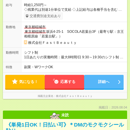
時給1,250円～
給与
◇残業代は別途1分単位で支給 ◇上記給与は各種手当を含む ◇毎
月インセンティブポイント付与 ・店舗売上や入客人数などに応
交通費別途支給あり
じてインセンティブポイントを付与 ・ポイントは6ヶ月に一度引
き出し可能 ◇半年に1回の昇給制度（3人に1人以上が昇給） ◇管
東京都稲城市
勤務地
理美容師手当あり 研修期間6ヶ月間は以下給与のみ変更あり 時
東京都稲城市
坂浜4-25-1 SOCOLA若葉台3F（最寄り駅：京王
給1230円 ※交通費支給（～500円/日） ※給与に関しては2025年
相模原線「若葉台駅」）
度の最低賃金を反映済み ※各都道府県の施行月より適応、入社
時期によっては変動の可能性あり 詳細は、採用担当へお問い合
株式会社ＦａｓｔＢｅａｕｔｙ
わせください 【試用期間】試用期間なし
シフト制
勤務時間
1日あたりの実働時間：最大8時間/日 9:30～19:30のシフト制 週
2日～、1日5時間～OK シフトはご希望を伺いながら相談のうえ
決定します 扶養内勤務・ダブルワークOK
副業・WワークOK
特徴
気になる！
応募する
詳細へ
掲載元企業名
株式会社ＦａｓｔＢｅａｕｔｙ
掲載日：2026.08.04
未読
《単発1日OK！日払い可》＊DMのモクモクシール