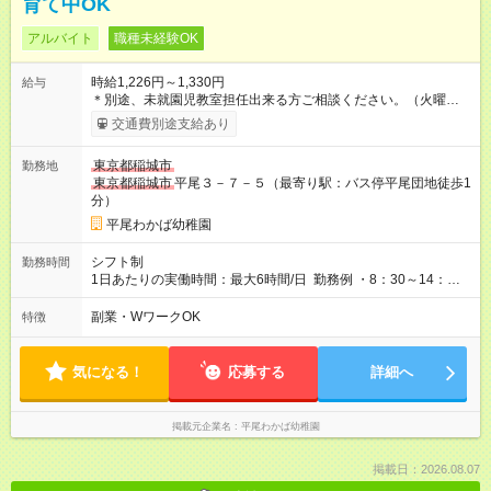
育て中OK
アルバイト
職種未経験OK
時給1,226円～1,330円
給与
＊別途、未就園児教室担任出来る方ご相談ください。（火曜日
＋1～2日） 【試用期間】試用期間なし
交通費別途支給あり
東京都稲城市
勤務地
東京都稲城市
平尾３－７－５（最寄り駅：バス停平尾団地徒歩1
分）
平尾わかば幼稚園
シフト制
勤務時間
1日あたりの実働時間：最大6時間/日 勤務例 ・8：30～14：
30（9：00～14：00）（保育補助） ・7：50～13：50（9：30
～15：30）（保育補助＋バス添乗） ・14：00～18：00（14：
副業・WワークOK
特徴
00～17：00）（預かり保育） ・14：00～19：00（預かり＋帰
りバス添乗（交代制）） ・夏休み等の預かり4～5時間、午前・
午後
気になる！
応募する
詳細へ
掲載元企業名
平尾わかば幼稚園
掲載日：2026.08.07