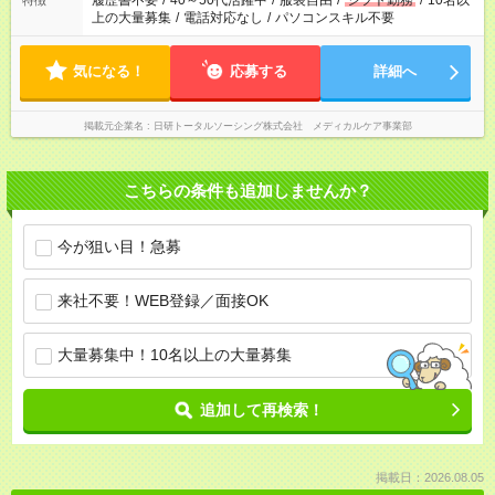
履歴書不要
/
40～50代活躍中
/
服装自由
/
シフト勤務
/
10名以
特徴
上の大量募集
/
電話対応なし
/
パソコンスキル不要
気になる！
応募する
詳細へ
掲載元企業名
日研トータルソーシング株式会社 メディカルケア事業部
こちらの条件も追加しませんか？
今が狙い目！急募
来社不要！WEB登録／面接OK
大量募集中！10名以上の大量募集
追加して再検索！
掲載日：2026.08.05