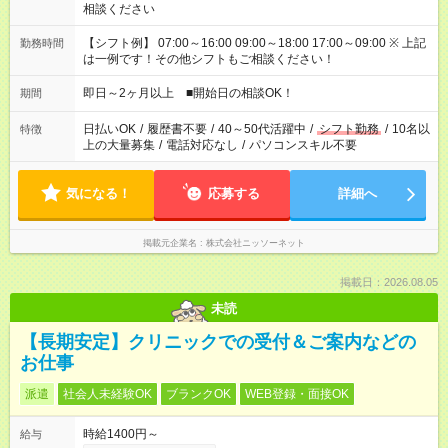
相談ください
【シフト例】 07:00～16:00 09:00～18:00 17:00～09:00 ※ 上記
勤務時間
は一例です！その他シフトもご相談ください！
即日～2ヶ月以上 ■開始日の相談OK！
期間
日払いOK
/
履歴書不要
/
40～50代活躍中
/
シフト勤務
/
10名以
特徴
上の大量募集
/
電話対応なし
/
パソコンスキル不要
気になる！
応募する
詳細へ
掲載元企業名
株式会社ニッソーネット
掲載日：2026.08.05
未読
【長期安定】クリニックでの受付＆ご案内などの
お仕事
派遣
社会人未経験OK
ブランクOK
WEB登録・面接OK
時給1400円～
給与