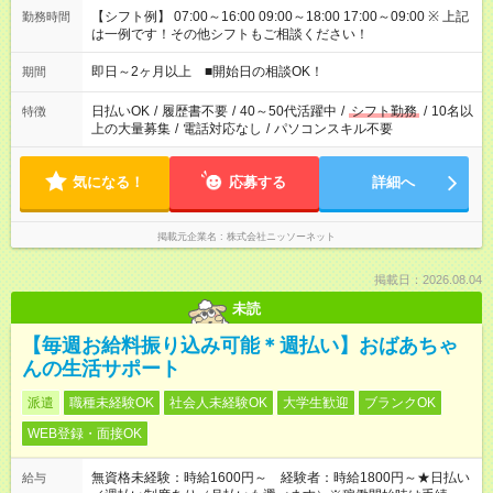
【シフト例】 07:00～16:00 09:00～18:00 17:00～09:00 ※ 上記
勤務時間
は一例です！その他シフトもご相談ください！
即日～2ヶ月以上 ■開始日の相談OK！
期間
日払いOK
/
履歴書不要
/
40～50代活躍中
/
シフト勤務
/
10名以
特徴
上の大量募集
/
電話対応なし
/
パソコンスキル不要
気になる！
応募する
詳細へ
掲載元企業名
株式会社ニッソーネット
掲載日：2026.08.04
未読
【毎週お給料振り込み可能＊週払い】おばあちゃ
んの生活サポート
派遣
職種未経験OK
社会人未経験OK
大学生歓迎
ブランクOK
WEB登録・面接OK
無資格未経験：時給1600円～ 経験者：時給1800円～★日払い
給与