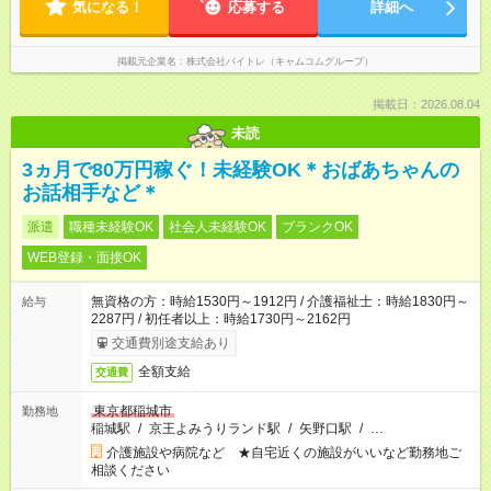
気になる！
応募する
詳細へ
掲載元企業名
株式会社バイトレ（キャムコムグループ）
掲載日：2026.08.04
未読
3ヵ月で80万円稼ぐ！未経験OK＊おばあちゃんの
お話相手など＊
派遣
職種未経験OK
社会人未経験OK
ブランクOK
WEB登録・面接OK
無資格の方：時給1530円～1912円 / 介護福祉士：時給1830円～
給与
2287円 / 初任者以上：時給1730円～2162円
交通費別途支給あり
全額支給
交通費
東京都稲城市
勤務地
稲城駅
/
京王よみうりランド駅
/
矢野口駅
/
…
介護施設や病院など ★自宅近くの施設がいいなど勤務地ご
相談ください