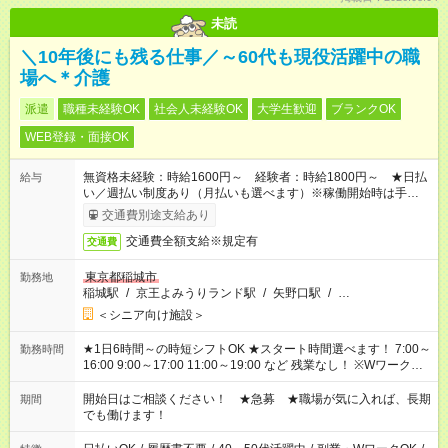
未読
＼10年後にも残る仕事／～60代も現役活躍中の職
場へ＊介護
派遣
職種未経験OK
社会人未経験OK
大学生歓迎
ブランクOK
WEB登録・面接OK
無資格未経験：時給1600円～ 経験者：時給1800円～ ★日払
給与
い／週払い制度あり（月払いも選べます）※稼働開始時は手続き
完了次第のお支払いとなります。
交通費別途支給あり
交通費全額支給※規定有
交通費
東京都稲城市
勤務地
稲城駅
/
京王よみうりランド駅
/
矢野口駅
/
…
＜シニア向け施設＞
★1日6時間～の時短シフトOK ★スタート時間選べます！ 7:00～
勤務時間
16:00 9:00～17:00 11:00～19:00 など 残業なし！ ※Wワークの
場合、他のお仕事と合わせ週40時間超の就業はご案内できませ
ん ※法令に基づき、週20時間以上勤務は社会保険への加入対象
開始日はご相談ください！ ★急募 ★職場が気に入れば、長期
期間
となります ※労働者派遣法（日雇い派遣の原則禁止）により、
でも働けます！
短時間・短期間の就業はご案内が難しい場合があります