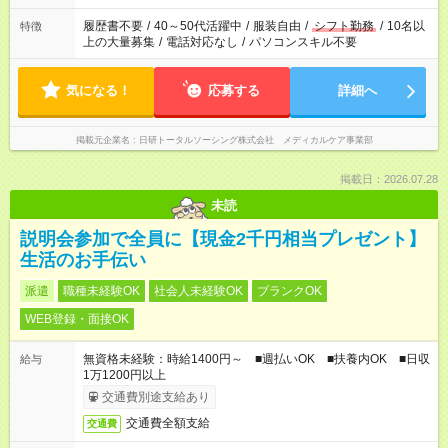
履歴書不要
/
40～50代活躍中
/
服装自由
/
シフト勤務
/
10名以
特徴
上の大量募集
/
電話対応なし
/
パソコンスキル不要
気になる！
応募する
詳細へ
掲載元企業名
日研トータルソーシング株式会社 メディカルケア事業部
掲載日：2026.07.28
未読
説明会参加で全員に【現金2千円相当プレゼント】
生活のお手伝い
派遣
職種未経験OK
社会人未経験OK
ブランクOK
WEB登録・面接OK
無資格未経験：時給1400円～ ■週払いOK ■扶養内OK ■日収
給与
1万1200円以上
交通費別途支給あり
交通費全額支給
交通費