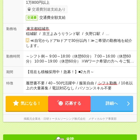
1万800円以上
交通費別途支給あり
交通費全額支給
交通費
東京都稲城市
勤務地
稲城駅
/
京王よみうりランド駅
/
矢野口駅
/
…
≪自宅からドアtoドアで30分以内！≫ご希望の勤務地を紹介
します。
～シフト例～ 9:00～18:00（休憩60分） 7:00～16:00（休憩60
勤務時間
分） 10:00～19:00（休憩60分） ※Wワーク希望の方へ 今ご覧の
お仕事で希望する勤務時間と、もう1つのお仕事の勤務時間の合
計が 週40時間を超えなければOKです。
【現在も積極採用中！急募！】■2カ月～
期間
履歴書不要
/
40～50代活躍中
/
服装自由
/
シフト勤務
/
10名以
特徴
上の大量募集
/
電話対応なし
/
パソコンスキル不要
気になる！
応募する
詳細へ
掲載元企業名
日研トータルソーシング株式会社 メディカルケア事業部
未読