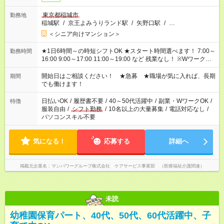
東京都稲城市
勤務地
稲城駅
/
京王よみうりランド駅
/
矢野口駅
/
…
＜シニア向けマンション＞
★1日6時間～の時短シフトOK ★スタート時間選べます！ 7:00～
勤務時間
16:00 9:00～17:00 11:00～19:00 など 残業なし！ ※Wワークの
場合、他のお仕事と合わせ週40時間超の就業はご案内できませ
ん ※法令に基づき、週20時間以上勤務は社会保険への加入対象
開始日はご相談ください！ ★急募 ★職場が気に入れば、長期
期間
となります ※労働者派遣法（日雇い派遣の原則禁止）により、
でも働けます！
短時間・短期間の就業はご案内が難しい場合があります
日払いOK
/
履歴書不要
/
40～50代活躍中
/
副業・WワークOK
/
特徴
服装自由
/
シフト勤務
/
10名以上の大量募集
/
電話対応なし
/
パソコンスキル不要
気になる！
応募する
詳細へ
掲載元企業名
マンパワーグループ株式会社 ケアサービス事業部 （医療福祉介護関連）
未読
幼稚園保育パート、40代、50代、60代活躍中、子