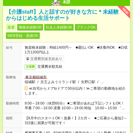
未読
NEW
【介護staff】人と話すのが好きな方に＊未経験
からはじめる生活サポート
派遣
職種未経験OK
社会人未経験OK
ブランクOK
WEB登録・面接OK
無資格未経験：時給1400円～ ■週払いOK ■扶養内OK ■日収
給与
1万1200円以上
交通費別途支給あり
交通費全額支給
交通費
東京都稲城市
勤務地
稲城駅
/
京王よみうりランド駅
/
矢野口駅
/
…
≪自宅からドアtoドアで30分以内！≫ご希望の勤務地を紹介
します。
9:00～18:00（休憩60分） ■ご希望があれば下記シフトもOK！
勤務時間
早番 7:00～16:00 遅番 10:00～19:00 時短 10:00～15:00 「家
族と休みを合わせたい」 「余裕を持って夕飯の準備がしたい」
「できれば残業はしたくない」 など、ご希望を教えてください
【8月中のスタートOK！急募！】2カ月～ ■ご応募から最短2～
期間
ね。 ※Wワーク希望の方へ 今ご覧のお仕事で希望する勤務時間
3日後に就業が可能です！
と、もう1つのお仕事の勤務時間。 合計で週40時間を超える場
合は応募できません。