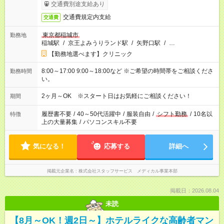
交通費別途支給あり
交通費規定内支給
交通費
東京都稲城市
勤務地
稲城駅
/
京王よみうりランド駅
/
矢野口駅
/
…
【勤務地選べます】クリニック
8:00～17:00 9:00～18:00など ※ご希望の時間帯をご相談くださ
勤務時間
い。
2ヶ月～OK ※スタート日はお気軽にご相談ください！
期間
履歴書不要
/
40～50代活躍中
/
服装自由
/
シフト勤務
/
10名以
特徴
上の大量募集
/
パソコンスキル不要
気になる！
応募する
詳細へ
掲載元企業名
株式会社スタッフサービス メディカル事業本部
掲載日：2026.08.04
未読
【8月～OK！週2日～】ホテルライクな高齢者マン