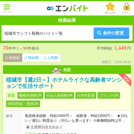
0
メニュー
気になる！
ログイン
検索結果
条件の変更
稲城市でシフト勤務のバイト一覧
70
1,449
件中
1
～
50
件表示
平均時給:
円
新着順
時給順
人気順
掲載日：2026.08.08
未読
NEW
稲城市【週2日～】ホテルライクな高齢者マンシ
ョンで生活サポート
派遣
職種未経験OK
社会人未経験OK
大学生歓迎
ブランクOK
WEB登録・面接OK
無資格未経験：時給1600円～ 経験者：時給1800円～ ★日払
給与
い／週払い制度あり（月払いも選べます）※稼働開始時は手続き
完了次第のお支払いとなります。
交通費別途支給あり