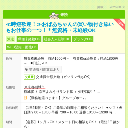
掲載日：2026.08.08
未読
NEW
≪時短歓迎！≫おばあちゃんの買い物付き添い
もお仕事の一つ！＊無資格・未経験OK
派遣
職種未経験OK
社会人未経験OK
ブランクOK
WEB登録・面接OK
無資格未経験：時給1600円～ 有資格or経験者：時給1800円
給与
～ ■日払いOK
交通費別途支給あり
交通費全額支給（ガソリン代もOK）
交通費
東京都稲城市
勤務地
稲城駅
/
京王よみうりランド駅
/
矢野口駅
/
…
【勤務地選べます！】グループホーム
【1日5時間～OK】ご希望の時間をご相談ください！ ▼シフト例
勤務時間
日勤 9:00～18:00 早番 7:00～16:00 遅番 10:00～19:00 時
短 10:00～15:00 上記はあくまで一例です。 「夕方までには帰宅
しておきたい」 「朝はゆっくりのスタートがいい」 「お昼の時
【急募】1ヶ月～OK！スタート日の相談もOK！（最短2日後か
期間
間を有効に使いたい」 など、ご希望があれば教えてください
ら）