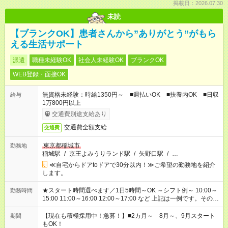
掲載日：2026.07.30
未読
【ブランクOK】患者さんから”ありがとう”がもら
える生活サポート
派遣
職種未経験OK
社会人未経験OK
ブランクOK
WEB登録・面接OK
無資格未経験：時給1350円～ ■週払いOK ■扶養内OK ■日収
給与
1万800円以上
交通費別途支給あり
交通費全額支給
交通費
東京都稲城市
勤務地
稲城駅
/
京王よみうりランド駅
/
矢野口駅
/
…
≪自宅からドアtoドアで30分以内！≫ご希望の勤務地を紹介
します。
★スタート時間選べます／1日5時間～OK ～シフト例～ 10:00～
勤務時間
15:00 11:00～16:00 12:00～17:00 など 上記は一例です。その他
シフトもご相談ください。 ※Wワークの場合当社と合わせて法
定労働時間が週40時間を超えなければOKです。
【現在も積極採用中！急募！】■2カ月～ 8月～、9月スタート
期間
もOK！