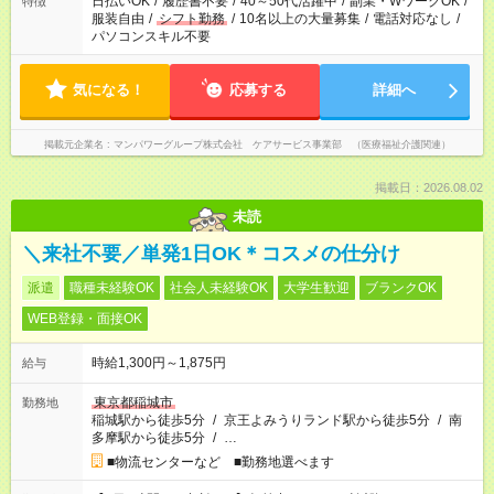
日払いOK
/
履歴書不要
/
40～50代活躍中
/
副業・WワークOK
/
特徴
服装自由
/
シフト勤務
/
10名以上の大量募集
/
電話対応なし
/
パソコンスキル不要
気になる！
応募する
詳細へ
掲載元企業名
マンパワーグループ株式会社 ケアサービス事業部 （医療福祉介護関連）
掲載日：2026.08.02
未読
＼来社不要／単発1日OK＊コスメの仕分け
派遣
職種未経験OK
社会人未経験OK
大学生歓迎
ブランクOK
WEB登録・面接OK
時給1,300円～1,875円
給与
東京都稲城市
勤務地
稲城駅から徒歩5分
/
京王よみうりランド駅から徒歩5分
/
南
多摩駅から徒歩5分
/
…
■物流センターなど ■勤務地選べます