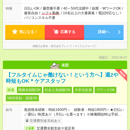
ね。
日払いOK
/
履歴書不要
/
40～50代活躍中
/
副業・WワークOK
/
特徴
服装自由
/
シフト勤務
/
10名以上の大量募集
/
電話対応なし
/
パソコンスキル不要
気になる！
応募する
詳細へ
掲載元企業名
株式会社ブレイブ（マイナビグループ）
掲載日：2026.08.07
未読
NEW
【フルタイムじゃ働けない！という方へ】週2や
時短もOK＊ケアスタッフ
派遣
職種未経験OK
社会人未経験OK
大学生歓迎
ブランクOK
WEB登録・面接OK
無資格未経験：時給1600円～ 経験者：時給1800円～★日払い
給与
／週払い制度あり（月払いも選べます）※稼働開始時は手続き完
了次第のお支払いとなります。
交通費別途支給あり
交通費全額支給※規定有
交通費