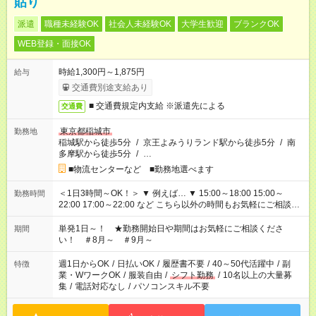
貼り
派遣
職種未経験OK
社会人未経験OK
大学生歓迎
ブランクOK
WEB登録・面接OK
時給1,300円～1,875円
給与
交通費別途支給あり
■ 交通費規定内支給 ※派遣先による
交通費
東京都稲城市
勤務地
稲城駅から徒歩5分
/
京王よみうりランド駅から徒歩5分
/
南
多摩駅から徒歩5分
/
…
■物流センターなど ■勤務地選べます
＜1日3時間～OK！＞ ▼ 例えば… ▼ 15:00～18:00 15:00～
勤務時間
22:00 17:00～22:00 など こちら以外の時間もお気軽にご相談く
ださい！
単発1日～！ ★勤務開始日や期間はお気軽にご相談くださ
期間
い！ ＃8月～ ＃9月～
週1日からOK
/
日払いOK
/
履歴書不要
/
40～50代活躍中
/
副
特徴
業・WワークOK
/
服装自由
/
シフト勤務
/
10名以上の大量募
集
/
電話対応なし
/
パソコンスキル不要