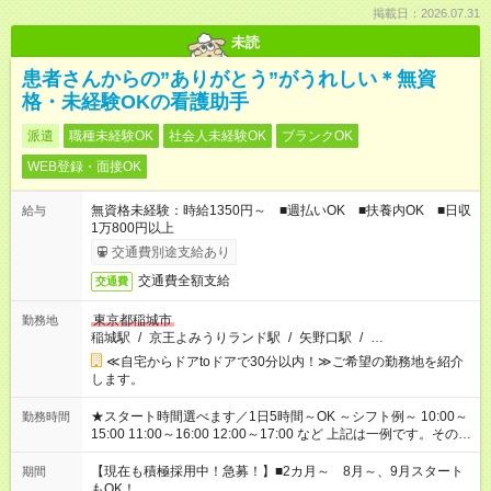
掲載日：2026.07.31
未読
患者さんからの”ありがとう”がうれしい＊無資
格・未経験OKの看護助手
派遣
職種未経験OK
社会人未経験OK
ブランクOK
WEB登録・面接OK
無資格未経験：時給1350円～ ■週払いOK ■扶養内OK ■日収
給与
1万800円以上
交通費別途支給あり
交通費全額支給
交通費
東京都稲城市
勤務地
稲城駅
/
京王よみうりランド駅
/
矢野口駅
/
…
≪自宅からドアtoドアで30分以内！≫ご希望の勤務地を紹介
します。
★スタート時間選べます／1日5時間～OK ～シフト例～ 10:00～
勤務時間
15:00 11:00～16:00 12:00～17:00 など 上記は一例です。その他
シフトもご相談ください。 ※Wワークの場合当社と合わせて法
定労働時間が週40時間を超えなければOKです。
【現在も積極採用中！急募！】■2カ月～ 8月～、9月スタート
期間
もOK！