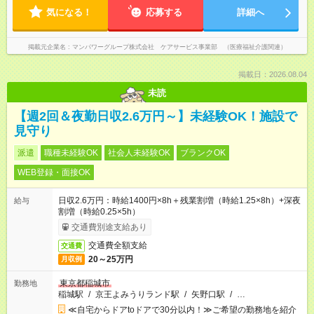
気になる！
応募する
詳細へ
掲載元企業名
マンパワーグループ株式会社 ケアサービス事業部 （医療福祉介護関連）
掲載日：2026.08.04
未読
【週2回＆夜勤日収2.6万円～】未経験OK！施設で
見守り
派遣
職種未経験OK
社会人未経験OK
ブランクOK
WEB登録・面接OK
日収2.6万円：時給1400円×8h＋残業割増（時給1.25×8h）+深夜
給与
割増（時給0.25×5h）
交通費別途支給あり
交通費全額支給
交通費
20～25万円
月収例
東京都稲城市
勤務地
稲城駅
/
京王よみうりランド駅
/
矢野口駅
/
…
≪自宅からドアtoドアで30分以内！≫ご希望の勤務地を紹介