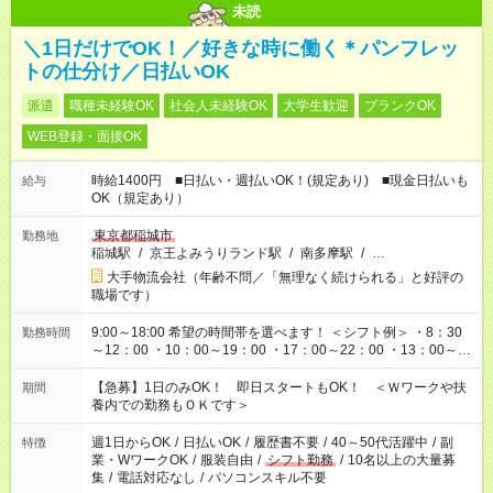
未読
＼1日だけでOK！／好きな時に働く＊パンフレッ
トの仕分け／日払いOK
派遣
職種未経験OK
社会人未経験OK
大学生歓迎
ブランクOK
WEB登録・面接OK
時給1400円 ■日払い・週払いOK！(規定あり) ■現金日払いも
給与
OK（規定あり）
東京都稲城市
勤務地
稲城駅
/
京王よみうりランド駅
/
南多摩駅
/
…
大手物流会社（年齢不問／「無理なく続けられる」と好評の
職場です）
9:00～18:00 希望の時間帯を選べます！ ＜シフト例＞ ・8：30
勤務時間
～12：00 ・10：00～19：00 ・17：00～22：00 ・13：00～
22：00 ・22：00～翌6：00 など
【急募】1日のみOK！ 即日スタートもOK！ ＜Ｗワークや扶
期間
養内での勤務もＯＫです＞
週1日からOK
/
日払いOK
/
履歴書不要
/
40～50代活躍中
/
副
特徴
業・WワークOK
/
服装自由
/
シフト勤務
/
10名以上の大量募
集
/
電話対応なし
/
パソコンスキル不要