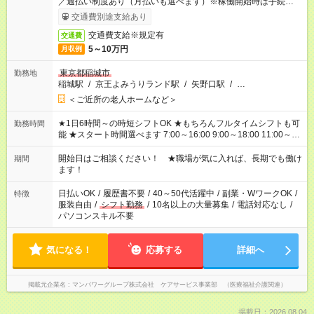
／週払い制度あり（月払いも選べます）※稼働開始時は手続き完
了次第のお支払いとなります。
交通費別途支給あり
交通費支給※規定有
交通費
5～10万円
月収例
東京都稲城市
勤務地
稲城駅
/
京王よみうりランド駅
/
矢野口駅
/
…
＜ご近所の老人ホームなど＞
★1日6時間～の時短シフトOK ★もちろんフルタイムシフトも可
勤務時間
能 ★スタート時間選べます 7:00～16:00 9:00～18:00 11:00～
20:00 など 残業なし！ ※Wワークの場合、他のお仕事と合わせ
週40時間超の就業はご案内できません ※法令に基づき、週20時
開始日はご相談ください！ ★職場が気に入れば、長期でも働け
期間
間以上勤務は社会保険への加入対象となります ※労働者派遣法
ます！
（日雇い派遣の原則禁止）により、短時間・短期間の就業はご
案内が難しい場合があります
日払いOK
/
履歴書不要
/
40～50代活躍中
/
副業・WワークOK
/
特徴
服装自由
/
シフト勤務
/
10名以上の大量募集
/
電話対応なし
/
パソコンスキル不要
気になる！
応募する
詳細へ
掲載元企業名
マンパワーグループ株式会社 ケアサービス事業部 （医療福祉介護関連）
掲載日：2026.08.04