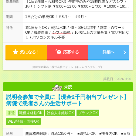
【1日3時間～も相談OK!】午前中のみや18時以降などのシフト
勤務時間
あり！ シフト例 ▼9:00～12:00 ▼9:00～17:00 ▼10:00～19:00
▼18:00～21:00
1日だけの単発OK！＃8月～ ＃9月～
期間
週1日からOK
/
日払いOK
/
40～50代活躍中
/
副業・Wワーク
特徴
OK
/
服装自由
/
シフト勤務
/
10名以上の大量募集
/
電話対応な
し
/
パソコンスキル不要
気になる！
応募する
詳細へ
掲載元企業名
株式会社バイトレ（キャムコムグループ）
掲載日：2026.08.01
未読
説明会参加で全員に【現金2千円相当プレゼント】
病院で患者さんの生活サポート
派遣
職種未経験OK
社会人未経験OK
ブランクOK
WEB登録・面接OK
無資格未経験：時給1350円～ ■週払いOK ■扶養内OK ■日収
給与