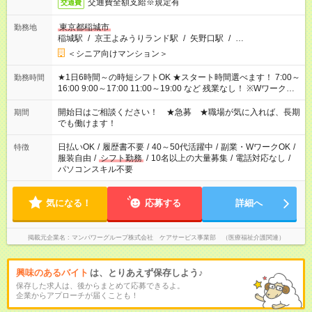
交通費全額支給※規定有
交通費
東京都稲城市
勤務地
稲城駅
/
京王よみうりランド駅
/
矢野口駅
/
…
＜シニア向けマンション＞
★1日6時間～の時短シフトOK ★スタート時間選べます！ 7:00～
勤務時間
16:00 9:00～17:00 11:00～19:00 など 残業なし！ ※Wワークの
場合、他のお仕事と合わせ週40時間超の就業はご案内できませ
ん ※法令に基づき、週20時間以上勤務は社会保険への加入対象
開始日はご相談ください！ ★急募 ★職場が気に入れば、長期
期間
となります ※労働者派遣法（日雇い派遣の原則禁止）により、
でも働けます！
短時間・短期間の就業はご案内が難しい場合があります
日払いOK
/
履歴書不要
/
40～50代活躍中
/
副業・WワークOK
/
特徴
服装自由
/
シフト勤務
/
10名以上の大量募集
/
電話対応なし
/
パソコンスキル不要
気になる！
応募する
詳細へ
掲載元企業名
マンパワーグループ株式会社 ケアサービス事業部 （医療福祉介護関連）
興味のあるバイト
は、とりあえず保存しよう♪
保存した求人は、後からまとめて応募できるよ。
企業からアプローチが届くことも！