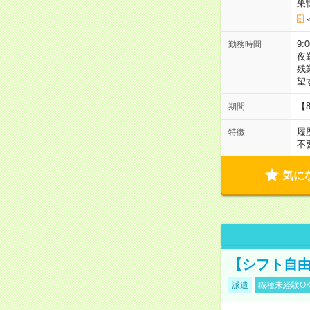
巣
9:
勤務時間
夜
残
望
【
期間
履
特徴
不
気に
【シフト自由
派遣
職種未経験O