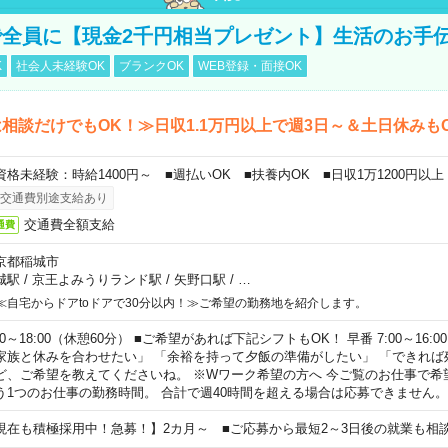
全員に【現金2千円相当プレゼント】生活のお手
K
社会人未経験OK
ブランクOK
WEB登録・面接OK
相談だけでもOK！≫日収1.1万円以上で週3日～＆土日休みも
資格未経験：時給1400円～ ■週払いOK ■扶養内OK ■日収1万1200円以上
交通費別途支給あり
交通費全額支給
通費
京都稲城市
城駅
/
京王よみうりランド駅
/
矢野口駅
/
…
≪自宅からドアtoドアで30分以内！≫ご希望の勤務地を紹介します。
00～18:00（休憩60分） ■ご希望があれば下記シフトもOK！ 早番 7:00～16:00 遅
家族と休みを合わせたい」 「余裕を持って夕飯の準備がしたい」 「できれば
ど、ご希望を教えてくださいね。 ※Wワーク希望の方へ 今ご覧のお仕事で希
う1つのお仕事の勤務時間。 合計で週40時間を超える場合は応募できません。
現在も積極採用中！急募！】2カ月～ ■ご応募から最短2～3日後の就業も相