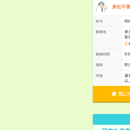
来社不要
時
給与
東
勤務地
新
9:
勤務時間
即
期間
週
特徴
以
気に