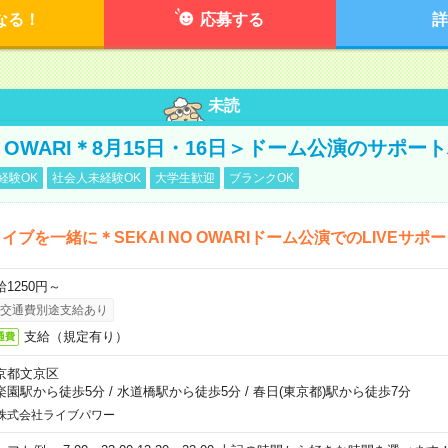
なる！
応募する
詳
未読
NO OWARI＊8月15日・16日＞ドーム公演のサポー
経験OK
社会人未経験OK
大学生歓迎
ブランクOK
イブを一緒に＊SEKAI NO OWARIドーム公演でのLIVEサポ
給1250円～
交通費別途支給あり
支給（規定有り）
通費
京都文京区
楽園駅から徒歩5分
/
水道橋駅から徒歩5分
/
春日(東京都)駅から徒歩7分
株式会社ライブパワー