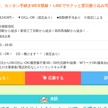
、カンタン手続きWEB登録！ LINEでサクッと翌日振り込み
給1414円～ ▼日払いOK（規定あり） ■初勤務手当あり ※規定による
京都新宿区
宿駅から徒歩
/
新宿三丁目駅から徒歩
/
高田馬場駅から徒歩
/
…
物流企業
00～18:00
日～OK！ 1日～働けます＾＾（規定あり）
1日からOK
/
日払いOK
/
履歴書不要
/
40～50代活躍中
/
副業・WワークOK
/
服装自
上の大量募集
/
電話対応なし
/
パソコンスキル不要
なる！
応募する
詳
未読