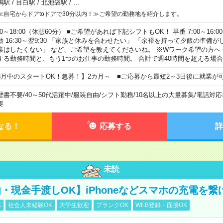
鴨駅
/
目白駅
/
北池袋駅
/
…
≪自宅からドアtoドアで30分以内！≫ご希望の勤務地を紹介します。
00～18:00（休憩60分） ■ご希望があれば下記シフトもOK！ 早番 7:00～16:00 遅
勤 16:30～翌9:30 「家族と休みを合わせたい」 「余裕を持って夕飯の準備
業はしたくない」 など、ご希望を教えてくださいね。 ※Wワーク希望の方へ
する勤務時間と、もう1つのお仕事の勤務時間。 合計で週40時間を超える場
8月中のスタートOK！急募！】2カ月～ ■ご応募から最短2～3日後に就業が
歴書不要
/
40～50代活躍中
/
服装自由
/
シフト勤務
/
10名以上の大量募集
/
電話対応
要
なる！
応募する
詳
未読
・現金手渡しOK】iPhoneなどスマホの充電を繋
K
社会人未経験OK
大学生歓迎
ブランクOK
WEB登録・面接OK