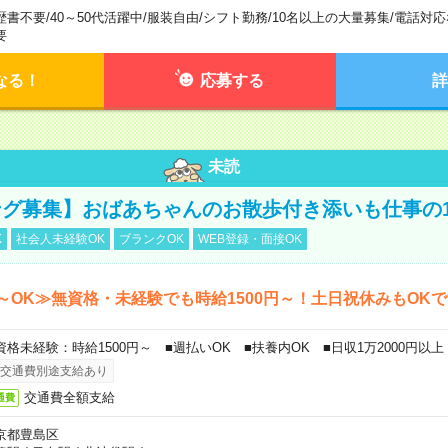
歴書不要
/
40～50代活躍中
/
服装自由
/
シフト勤務
/
10名以上の大量募集
/
電話対応
要
なる！
応募する
詳
未読
グ募集】おばあちゃんのお散歩付き添いも仕事の
K
社会人未経験OK
ブランクOK
WEB登録・面接OK
～OK≫無資格・未経験でも時給1500円～！土日祝休みもOK
資格未経験：時給1500円～ ■週払いOK ■扶養内OK ■日収1万2000円以上
交通費別途支給あり
交通費全額支給
通費
京都豊島区