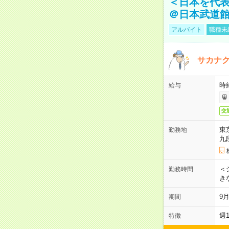
＜日本を代
＠日本武道
アルバイト
職種未
サカナク
時
給与
交
東
勤務地
九
＜シ
勤務時間
き
9
期間
週
特徴