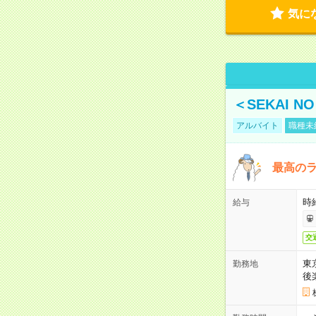
気に
＜SEKAI 
アルバイト
職種未
最高のラ
時
給与
交
東
勤務地
後