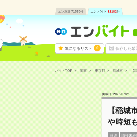
エン派遣
71570
件
エン バイト
82182
件
0
気になるリスト
保存した希
バイトTOP
関東
東京都
稲城市
【稲
掲載日 :
2026
/
07
/
25
【稲城
や時短
派遣
職種未経