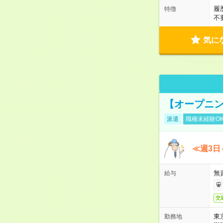
履
特徴
不
気に
【オープニン
派遣
職種未経験O
≪週3日
無
給与
交
東
勤務地