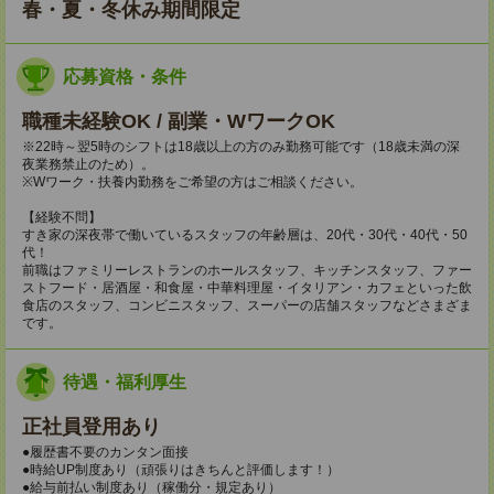
春・夏・冬休み期間限定
応募資格・条件
職種未経験OK / 副業・WワークOK
※22時～翌5時のシフトは18歳以上の方のみ勤務可能です（18歳未満の深
夜業務禁止のため）。
※Wワーク・扶養内勤務をご希望の方はご相談ください。
【経験不問】
すき家の深夜帯で働いているスタッフの年齢層は、20代・30代・40代・50
代！
前職はファミリーレストランのホールスタッフ、キッチンスタッフ、ファー
ストフード・居酒屋・和食屋・中華料理屋・イタリアン・カフェといった飲
食店のスタッフ、コンビニスタッフ、スーパーの店舗スタッフなどさまざま
です。
待遇・福利厚生
正社員登用あり
●履歴書不要のカンタン面接
●時給UP制度あり（頑張りはきちんと評価します！）
●給与前払い制度あり（稼働分・規定あり）