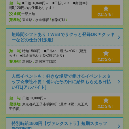
[給 与]
■日給16,840円～ ■日払いOK ■実働3時
間5,120円のお仕事あります！
[交通費]
一部支給
気になる！
[勤務地]
東京駅
/
水道橋駅
/
有楽町駅
/
…
短時間シフトあり！WEBでサクッと登録OK＊クッキ
ーなどの仕分け[派遣]
[給 与]
時給1500円 ■日払い・週払いOK！(規定
あり) ■現金日払いもOK(規定あり)
気になる！
[勤務地]
新宿駅
/
新宿三丁目駅
人気イベントも！好きな場所で働けるイベントスタ
ッフ☆来社不要！働いたその日に給料もらえる日払
い/T1[アルバイト]
[給 与]
日給13,000円～
[勤務地]
東京都八王子市明神町（最寄り駅：京王八
気になる！
王子駅）
特別時給1800円【ヴァレクストラ】短期スタッフ
新宿[派遣]