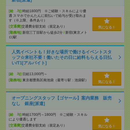
[給 与]
時給1800円 ※ご経験・スキルにより優
遇 スマホでかんたんに前払いで給与が受け取れま
す（※上限、条件あり）
[交通費]
交通費全額支給（規定あり）
気になる！
[勤務地]
新宿三丁目駅から徒歩2分
/
新宿(東京メト
ロ)駅
人気イベントも！好きな場所で働けるイベントスタ
ッフ☆来社不要！働いたその日に給料もらえる日払
い/T1[アルバイト]
[給 与]
日給13,000円～
[勤務地]
東京都豊島区南池袋（最寄り駅：池袋駅）
気になる！
オープニングスタッフ【ゴヤール】案内業務 販売
なし 銀座[派遣]
[給 与]
時給1700円～1800円 ※ご経験・スキル
により優遇します
[交通費]
交通費全額支給（規定あり）
気になる！