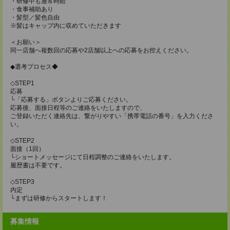
・研修中も通常時給
・食事補助あり
・髪型／髪色自由
※髪はキャップ内に収めていただきます
＜お願い＞
同一店舗へ複数回の応募や2店舗以上への応募をお控えください。
◆選考プロセス◆
◇STEP1
応募
└「応募する」ボタンよりご応募ください。
応募後、面接日程等のご連絡をいたしますので、
ご登録いただく連絡先は、繋がりやすい「携帯電話の番号」を入力くださ
い。
◇STEP2
面接（1回）
└ショートメッセージにて日程調整のご連絡をいたします。
履歴書は不要です。
◇STEP3
内定
└まずは研修からスタートします！
募集情報