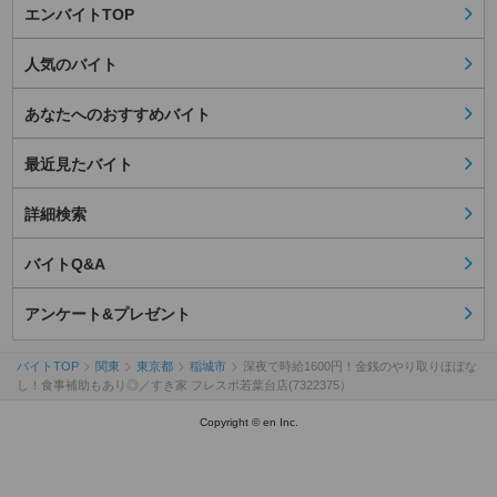
エンバイトTOP
人気のバイト
あなたへのおすすめバイト
最近見たバイト
詳細検索
バイトQ&A
アンケート&プレゼント
バイトTOP
関東
東京都
稲城市
深夜で時給1600円！金銭のやり取りほぼな
し！食事補助もあり◎／すき家 フレスポ若葉台店(7322375）
Copyright © en Inc.