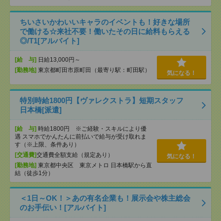
ちいさいかわいいキャラのイベントも！好きな場所
で働ける☆来社不要！働いたその日に給料もらえる
◎/T1[アルバイト]
[給 与]
日給13,000円～
[勤務地]
東京都町田市原町田（最寄り駅：町田駅）
気になる！
特別時給1800円【ヴァレクストラ】短期スタッフ
日本橋[派遣]
[給 与]
時給1800円 ※ご経験・スキルにより優
遇 スマホでかんたんに前払いで給与が受け取れま
す（※上限、条件あり）
[交通費]
交通費全額支給（規定あり）
気になる！
[勤務地]
東京都中央区 東京メトロ 日本橋駅から直
結（徒歩1分）
＜1日～OK！＞あの有名企業も！展示会や株主総会
のお手伝い！[アルバイト]