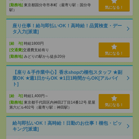
[勤務地]
東京都国分寺市本町（最寄り駅：国分寺
気になる！
駅）
座り仕事！給与即払いOK！高時給！品質検査・デー
タ入力[派遣]
[給 与]
時給1800円
[交通費]
交通費支給有り
気になる！
[勤務地]
みどりの駅から徒歩20分
【座り＆手作業中心】香水shopの梱包スタッフ ★副
業OK ★週1日からOK ★1日1時間からOK[アルバイ
ト]
[給 与]
時給1,400円～
[勤務地]
東京都千代田区内神田2丁目14番12号 星屋
気になる！
第六ビル402号（最寄り駅：神田駅）
給与即払いOK！高時給！日勤のお仕事！梱包・ピッ
キング[派遣]