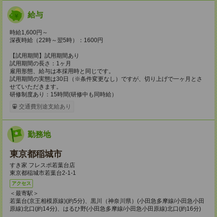
給与
時給1,600円～
深夜時給（22時～翌5時）：1600円
【試用期間】試用期間あり
試用期間の長さ：1ヶ月
雇用形態、給与は本採用時と同じです。
試用期間の実態は30日（※条件変更なし）ですが、切り上げで一ヶ月とさ
せていただきます。
研修制度あり：15時間(研修中も同時給）
交通費別途支給あり
勤務地
東京都稲城市
すき家 フレスポ若葉台店
東京都稲城市若葉台2-1-1
アクセス
＜最寄駅＞
若葉台(京王相模原線)(約5分)、黒川（神奈川県）(小田急多摩線/小田急小田
原線)北口(約14分)、はるひ野(小田急多摩線/小田急小田原線)北口(約16分)