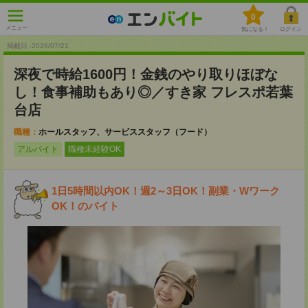
0
メニュー
気になる！
ログイン
掲載日 :2026
/
07
/
21
深夜で時給1600円！金銭のやり取りほぼな
し！食事補助もあり◎／すき家 フレスポ若葉
台店
職種：
ホールスタッフ、サービススタッフ（フード）
アルバイト
職種未経験OK
1日5時間以内OK！週2～3日OK！副業・Wワーク
OK！のバイト