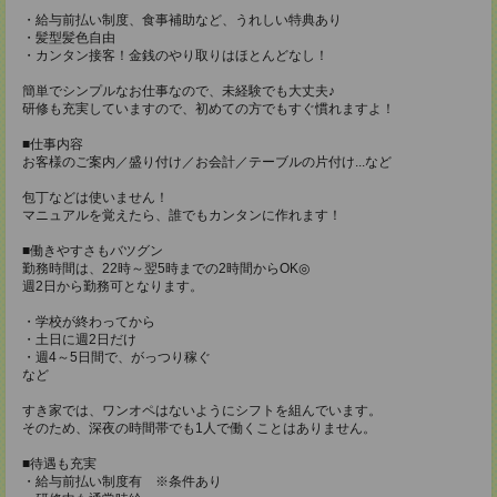
・給与前払い制度、食事補助など、うれしい特典あり
・髪型髪色自由
・カンタン接客！金銭のやり取りはほとんどなし！
簡単でシンプルなお仕事なので、未経験でも大丈夫♪
研修も充実していますので、初めての方でもすぐ慣れますよ！
■仕事内容
お客様のご案内／盛り付け／お会計／テーブルの片付け...など
包丁などは使いません！
マニュアルを覚えたら、誰でもカンタンに作れます！
■働きやすさもバツグン
勤務時間は、22時～翌5時までの2時間からOK◎
週2日から勤務可となります。
・学校が終わってから
・土日に週2日だけ
・週4～5日間で、がっつり稼ぐ
など
すき家では、ワンオペはないようにシフトを組んでいます。
そのため、深夜の時間帯でも1人で働くことはありません。
■待遇も充実
・給与前払い制度有 ※条件あり