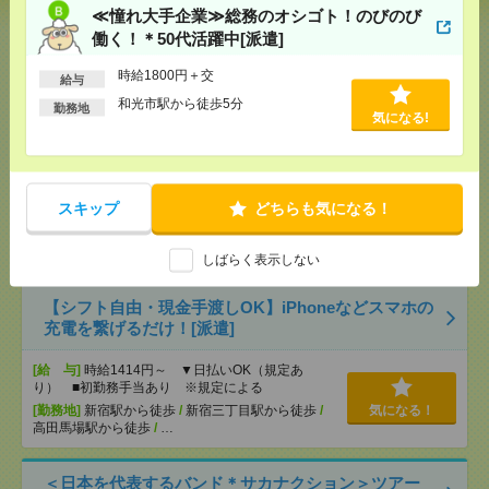
≪憧れ大手企業≫総務のオシゴト！のびのび
[給 与]
無資格未経験：時給1500円～ ■週払い
働く！＊50代活躍中[派遣]
OK ■扶養内OK ■日収1万2000円以上
[交通費]
交通費全額支給
気になる！
時給1800円＋交
給与
[勤務地]
巣鴨駅
/
目白駅
/
北池袋駅
/
…
和光市駅から徒歩5分
勤務地
気になる!
≪憧れ大手企業≫総務のオシゴト！のびのび働く！
＊50代活躍中[派遣]
[給 与]
時給1800円＋交
スキップ
どちらも気になる！
[交通費]
交通費実費支給（当社規定あり）
気になる！
[勤務地]
和光市駅から徒歩5分
しばらく表示しない
【シフト自由・現金手渡しOK】iPhoneなどスマホの
充電を繋げるだけ！[派遣]
[給 与]
時給1414円～ ▼日払いOK（規定あ
り） ■初勤務手当あり ※規定による
[勤務地]
新宿駅から徒歩
/
新宿三丁目駅から徒歩
/
気になる！
高田馬場駅から徒歩
/
…
＜日本を代表するバンド＊サカナクション＞ツアー