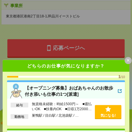
事業所
東京都港区港南2丁目18-1JR品川イーストビル
応募ページへ
×
どちらのお仕事が気になりますか？
気になる！
1
/10
【オープニング募集】おばあちゃんのお散歩
あなたの閲覧履歴からの
付き添いも仕事の1つ[派遣]
おすすめ
無資格未経験：時給1500円～ ■週払
給与
いOK ■扶養内OK ■日収1万2000円
以上
巣鴨駅 / 目白駅 / 北池袋駅 / …
気になる!
勤務地
【オープニング募集】おばあちゃんのお散歩付き添
いも仕事の1つ[派遣]