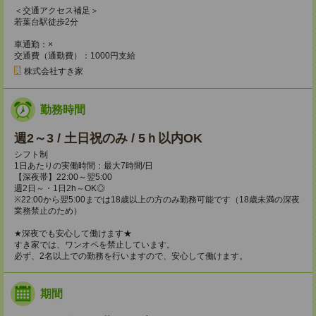
＜交通アクセス補足＞
若葉台駅徒歩2分
車通勤：×
交通費（通勤費）：1000円支給
株式会社すき家
勤務時間
週2～3 / 土日祝のみ / 5ｈ以内OK
シフト制
1日あたりの実働時間：最大7時間/日
【深夜帯】22:00～翌5:00
週2日～・1日2h～OK◎
※22:00から翌5:00までは18歳以上の方のみ勤務可能です（18歳未満の深夜
業務禁止のため）
★深夜でも安心して働けます★
すき家では、ワンオペを禁止しています。
必ず、2名以上での勤務を行いますので、安心して働けます。
期間