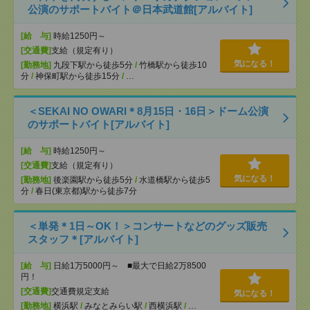
公演のサポートバイト＠日本武道館[アルバイト]
[給 与]
時給1250円～
[交通費]
支給（規定有り）
気になる！
[勤務地]
九段下駅から徒歩5分
/
竹橋駅から徒歩10
分
/
神保町駅から徒歩15分
/
…
＜SEKAI NO OWARI＊8月15日・16日＞ドーム公演
のサポートバイト[アルバイト]
[給 与]
時給1250円～
[交通費]
支給（規定有り）
気になる！
[勤務地]
後楽園駅から徒歩5分
/
水道橋駅から徒歩5
分
/
春日(東京都)駅から徒歩7分
＜単発＊1日～OK！＞コンサートなどのグッズ販売
スタッフ＊[アルバイト]
[給 与]
日給1万5000円～ ■最大で日給2万8500
円！
[交通費]
交通費規定支給
気になる！
[勤務地]
横浜駅
/
みなとみらい駅
/
西横浜駅
/
…