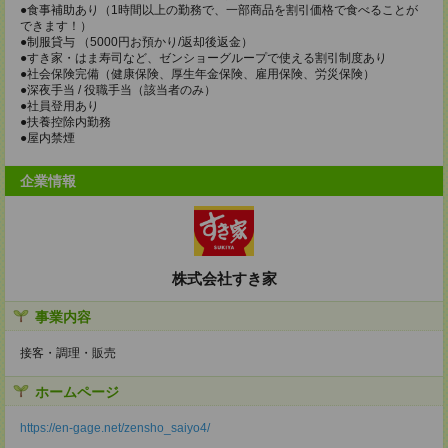
●食事補助あり（1時間以上の勤務で、一部商品を割引価格で食べることが
できます！）
●制服貸与 （5000円お預かり/返却後返金）
●すき家・はま寿司など、ゼンショーグループで使える割引制度あり
●社会保険完備（健康保険、厚生年金保険、雇用保険、労災保険）
●深夜手当 / 役職手当（該当者のみ）
●社員登用あり
●扶養控除内勤務
●屋内禁煙
企業情報
株式会社すき家
事業内容
接客・調理・販売
ホームページ
https://en-gage.net/zensho_saiyo4/