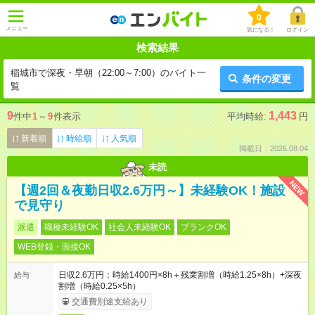
0
メニュー
気になる！
ログイン
検索結果
稲城市で深夜・早朝（22:00～7:00）のバイト一
条件の変更
覧
9
1,443
件中
1
～
9
件表示
平均時給:
円
新着順
時給順
人気順
掲載日：2026.08.04
未読
NEW
【週2回＆夜勤日収2.6万円～】未経験OK！施設
で見守り
派遣
職種未経験OK
社会人未経験OK
ブランクOK
WEB登録・面接OK
日収2.6万円：時給1400円×8h＋残業割増（時給1.25×8h）+深夜
給与
割増（時給0.25×5h）
交通費別途支給あり