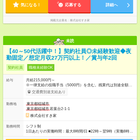
気になる！
のシフトを組んでいます。 ★各店舗のサポートのために本社に
応募する
詳細へ
「24時間対応」の専門部署があります。
掲載元企業名
株式会社すき家
未読
【40～50代活躍中！】契約社員◎未経験歓迎◆夜
勤固定／想定月収27万円以上！／賞与年2回
契約社員
職種未経験OK
月給215,000円～
給与
※一律支給の役職手当（5000円）を含む。残業代は別途全額支
給。 ※深夜勤務手当は、残業時間等により変動します。 ※想定
交通費別途支給あり
月収27万円以上 ※最大4回昇給のチャンスあり ※賞与年2回支給
【試用期間】試用期間なし
東京都稲城市
勤務地
東京都稲城市
若葉台2-1-1
株式会社すき家
シフト制
勤務時間
1日あたりの実働時間：最大8時間/日 ■22時～翌9時（実働8時
間） ※上記はあくまでも一例です。店舗により、時間が前後す