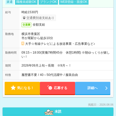
派遣
職種未経験OK
ブランクOK
WEB登録・面接OK
時給1530円
給与
交通費別途支給あり
全額支給
交通費
横浜市青葉区
勤務地
市が尾駅から徒歩10分
大手☆有線テレビによる放送事業・広告事業など♪
09:15～18:00(実働7時間45分 休憩1時間) ※朝ゆっくりが嬉し
勤務時間
い！
2026年09月上旬～長期 ※9月～！
期間
履歴書不要
/
40～50代活躍中
/
服装自由
特徴
気になる！
応募する
詳細へ
掲載日：2026.08.06
未読