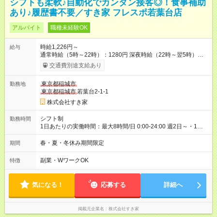
シフトも柔軟♪自動化でカンタン接客◎！食事補助
あり♪履歴書不要／すき家 フレスポ若葉台店
アルバイト
職種未経験OK
時給1,226円～
給与
通常時給（5時～22時）：1280円 深夜時給（22時～翌5時）：
1600円 高校生時給：1226円 【特別手当】早朝手当（5：00-9：
交通費別途支給あり
00）時給+150円 【試用期間】試用期間あり 試用期間の長さ：1
ヶ月 雇用形態、給与は本採用時と同じです。 試用期間の実態は
東京都稲城市
勤務地
30日（※条件変更なし）ですが、切り上げで一ヶ月とさせてい
東京都稲城市
若葉台2-1-1
ただきます。 研修制度あり：15時間(研修中も同時給）
株式会社すき家
シフト制
勤務時間
1日あたりの実働時間：最大8時間/日 0:00-24:00 週2日～・1日
2h～OK ＜シフト例＞ 〇朝帯 5:00-9:00 〇昼帯 9:00-14:00 〇午
後帯 14:00-18:00 〇夜帯 18:00-22:00 〇深夜帯 22:00-翌5:00 基
春・夏・冬休み期間限定
期間
本は固定シフトですが家庭の都合などイレギュラーには対応し
ます♪
副業・WワークOK
特徴
気になる！
応募する
詳細へ
掲載元企業名
株式会社すき家