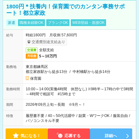
1800円＊扶養内！保育園でのカンタン事務サポ
ート！都立家政
派遣
職種未経験OK
ブランクOK
WEB登録・面接OK
時給1800円 月収例 57,600円
給与
交通費別途支給あり
全額支給
交通費
5～10万円
月収例
東京都練馬区
勤務地
都立家政駅から徒歩13分
/
中村橋駅から徒歩14分
保育園
10:00～14:00(実働4時間 休憩なし) ※9時半～17時の中で3時間
勤務時間
～4時間で相談可 #15時まで
2026年09月上旬～長期 ※9月～！
期間
履歴書不要
/
40～50代活躍中
/
副業・WワークOK
/
服装自由
/
特徴
パソコンスキル不要
気になる！
応募する
詳細へ