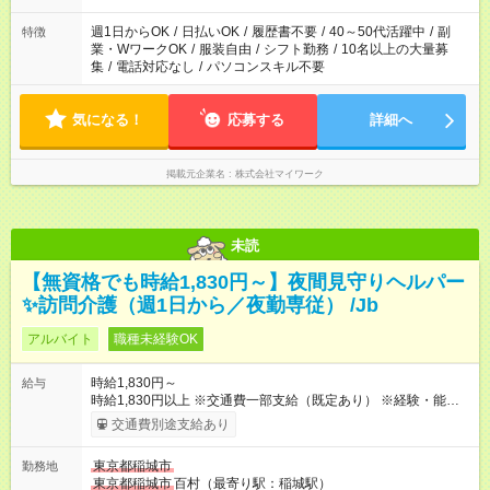
週1日からOK
/
日払いOK
/
履歴書不要
/
40～50代活躍中
/
副
特徴
業・WワークOK
/
服装自由
/
シフト勤務
/
10名以上の大量募
集
/
電話対応なし
/
パソコンスキル不要
気になる！
応募する
詳細へ
掲載元企業名
株式会社マイワーク
未読
【無資格でも時給1,830円～】夜間見守りヘルパー
✨訪問介護（週1日から／夜勤専従） /Jb
アルバイト
職種未経験OK
時給1,830円～
給与
時給1,830円以上 ※交通費一部支給（既定あり） ※経験・能力を
考慮して決定します 【収入例】 週1回勤務の場合：1,830円×8時
交通費別途支給あり
間×4回=5万8,560円 週3回勤務の場合：1,830円×8時間×12回
=17万5,680円 【試用期間】試用期間あり 試用期間の長さ：2ヶ
東京都稲城市
勤務地
月 ※ 雇用形態と給与に、本採用時と異なる部分があります。 雇
東京都稲城市
百村（最寄り駅：稲城駅）
用形態：本採用時と同じです。 給与：時給 1,660円以上