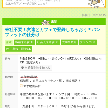
保存した求人は、後からまとめて応募できるよ。
企業からアプローチが届くことも！
掲載日：2026.07.15
未読
来社不要！友達とカフェで登録しちゃおう＊パン
フレットの仕分け
派遣
職種未経験OK
社会人未経験OK
大学生歓迎
ブランクOK
WEB登録・面接OK
時給1300円 ■日払い・週払いOK！(規定あり) ■現金日払いも
給与
OK（規定あり）
交通費別途支給あり
東京都稲城市
勤務地
稲城駅
/
京王よみうりランド駅
/
南多摩駅
/
…
大手物流会社
希望の時間帯を選べます！ ＜シフト例：5時間～＞ 8：00～
勤務時間
13：00 10：00～15：00 13：00～18：00 16：00～21：00 ＜
シフト例：8時間～＞ ・10：00～19：00 ・13：00～22：00 ・
22：00～翌6：00 など！是非ご希望をお聞かせください！
【急募】即日スタートＯＫ！ 単発1日のみから働けます。
期間