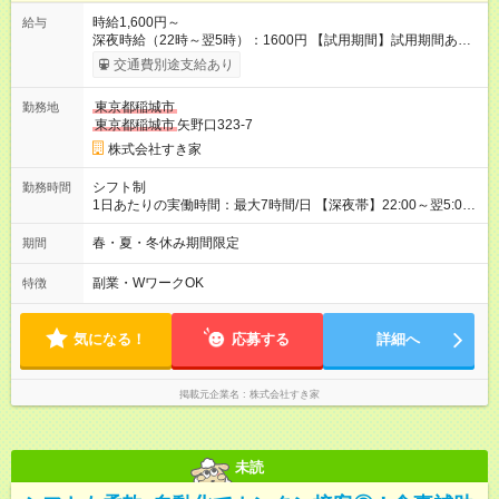
時給1,600円～
給与
深夜時給（22時～翌5時）：1600円 【試用期間】試用期間あり
試用期間の長さ：1ヶ月 雇用形態、給与は本採用時と同じです。
交通費別途支給あり
試用期間の実態は30日（※条件変更なし）ですが、切り上げで
一ヶ月とさせていただきます。 研修制度あり：15時間(研修中も
東京都稲城市
勤務地
同時給）
東京都稲城市
矢野口323-7
株式会社すき家
シフト制
勤務時間
1日あたりの実働時間：最大7時間/日 【深夜帯】22:00～翌5:00
週2日～・1日2h～OK◎ ※22:00から翌5:00までは18歳以上の方
のみ勤務可能です（18歳未満の深夜業務禁止のため） ★深夜で
春・夏・冬休み期間限定
期間
も安心して働けます★ すき家では、ワンオペを禁止していま
す。 必ず、2名以上での勤務を行いますので、安心して働けま
副業・WワークOK
特徴
す。
気になる！
応募する
詳細へ
掲載元企業名
株式会社すき家
未読