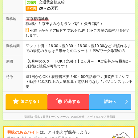
交通費全額支給
交通費
20～25万円
月収例
東京都稲城市
勤務地
稲城駅
/
京王よみうりランド駅
/
矢野口駅
/
…
≪自宅からドアtoドアで30分以内！≫ご希望の勤務地を紹介
します。
▽シフト例 ・16:30～翌9:30 ・16:30～翌10:30など ※慣れるま
勤務時間
での最初のうちは日勤からのスタート！ ※Wワーク希望の方へ
今ご覧のお仕事で希望する勤務時間と、もう1つのお仕事の勤務
時間。 合計で週40時間を超える場合は応募できません。
【8月中のスタートOK！急募！】2カ月～ ■ご応募から最短2～
期間
3日後に就業が可能です！
週1日からOK
/
履歴書不要
/
40～50代活躍中
/
服装自由
/
シフ
特徴
ト勤務
/
10名以上の大量募集
/
電話対応なし
/
パソコンスキル不
要
気になる！
応募する
詳細へ
掲載元企業名
日研トータルソーシング株式会社 メディカルケア事業部
興味のあるバイト
は、とりあえず保存しよう♪