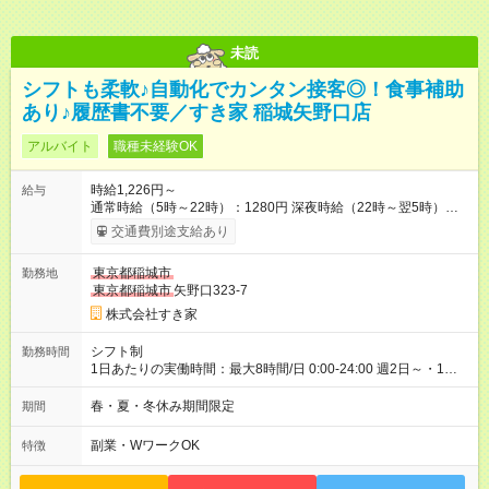
未読
シフトも柔軟♪自動化でカンタン接客◎！食事補助
あり♪履歴書不要／すき家 稲城矢野口店
アルバイト
職種未経験OK
時給1,226円～
給与
通常時給（5時～22時）：1280円 深夜時給（22時～翌5時）：
1600円 高校生時給：1226円 【特別手当】早朝手当（5：00-9：
交通費別途支給あり
00）時給+150円 【試用期間】試用期間あり 試用期間の長さ：1
ヶ月 雇用形態、給与は本採用時と同じです。 試用期間の実態は
東京都稲城市
勤務地
30日（※条件変更なし）ですが、切り上げで一ヶ月とさせてい
東京都稲城市
矢野口323-7
ただきます。 研修制度あり：15時間(研修中も同時給）
株式会社すき家
シフト制
勤務時間
1日あたりの実働時間：最大8時間/日 0:00-24:00 週2日～・1日
2h～OK ＜シフト例＞ 〇朝帯 5:00-9:00 〇昼帯 9:00-14:00 〇午
後帯 14:00-18:00 〇夜帯 18:00-22:00 〇深夜帯 22:00-翌5:00 基
春・夏・冬休み期間限定
期間
本は固定シフトですが家庭の都合などイレギュラーには対応し
ます♪
副業・WワークOK
特徴