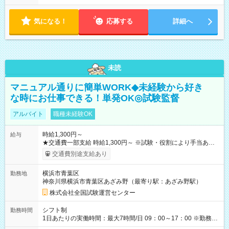
気になる！
応募する
詳細へ
未読
マニュアル通りに簡単WORK◆未経験から好き
な時にお仕事できる！単発OK◎試験監督
アルバイト
職種未経験OK
時給1,300円～
給与
★交通費一部支給 時給1,300円～ ※試験・役割により手当あり
※勤務回数により昇給あり 【即給（前払い）オプションあ
交通費別途支給あり
り！】 希望される場合、勤務から1週間ほどで給与の一部を受け
取れます。 ※手数料418円がかかります。 【過去試験日の収入
横浜市青葉区
勤務地
例】 ・河合塾模擬試験 8:30～17:30（休憩1時間） 時給1,300円
神奈川県横浜市青葉区あざみ野（最寄り駅：あざみ野駅）
×8時間＝日収10,400円＋交通費 ※当日の役割により時給＋100
円の場合あり ・国家試験 7:00～13:30（休憩なし） 時給1,300
株式会社全国試験運営センター
円（役割手当＋100円）×6時間＝日収8,400円＋交通費 【試用期
間】試用期間なし
シフト制
勤務時間
1日あたりの実働時間：最大7時間/日 09：00～17：00 ※勤務時
間は 試験により異なります。