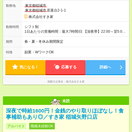
一ヶ月とさせていただきます。 研修制度あり：15時間(研修中も
東京都稲城市
勤務地
同時給）
東京都稲城市
若葉台2-1-1
株式会社すき家
シフト制
勤務時間
1日あたりの実働時間：最大7時間/日 【深夜帯】22:00～翌5:00
週2日～・1日2h～OK◎ ※22:00から翌5:00までは18歳以上の方
のみ勤務可能です（18歳未満の深夜業務禁止のため） ★深夜で
春・夏・冬休み期間限定
期間
も安心して働けます★ すき家では、ワンオペを禁止していま
す。 必ず、2名以上での勤務を行いますので、安心して働けま
副業・WワークOK
特徴
す。
気になる！
応募する
詳細へ
掲載元企業名
株式会社すき家
未読
深夜で時給1600円！金銭のやり取りほぼなし！食
事補助もあり◎／すき家 稲城矢野口店
アルバイト
職種未経験OK