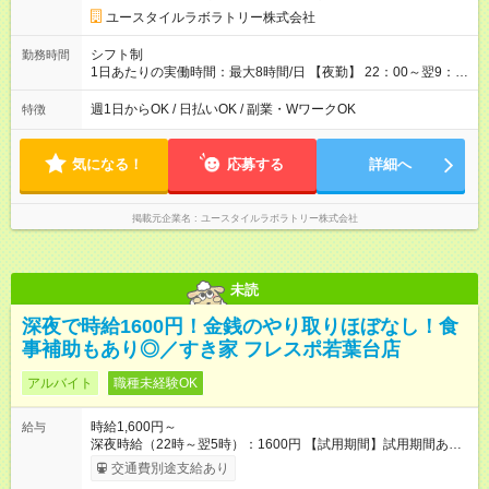
ユースタイルラボラトリー株式会社
シフト制
勤務時間
1日あたりの実働時間：最大8時間/日 【夜勤】 22：00～翌9：
00 ※週1日～OK ／ 夜勤専従 ＊＊ 勤務時間例 ＊＊ ■22時か
ら翌7時 ■23時から翌8時 ■24時から翌9時 など ※上記の時間
週1日からOK / 日払いOK / 副業・WワークOK
特徴
内で8時間勤務（休憩1時間）ご利用者様により、時間は異なり
ます。 ※曜日固定（毎週同じ曜日での勤務となります）
気になる！
応募する
詳細へ
掲載元企業名
ユースタイルラボラトリー株式会社
未読
深夜で時給1600円！金銭のやり取りほぼなし！食
事補助もあり◎／すき家 フレスポ若葉台店
アルバイト
職種未経験OK
時給1,600円～
給与
深夜時給（22時～翌5時）：1600円 【試用期間】試用期間あり
試用期間の長さ：1ヶ月 雇用形態、給与は本採用時と同じです。
交通費別途支給あり
試用期間の実態は30日（※条件変更なし）ですが、切り上げで