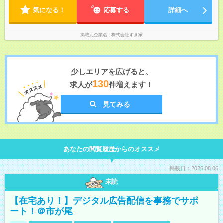
る場合・残業がある場合があります。 ★0時～9時は必ず2名以上
気になる！
のシフトを組んでいます。 ★各店舗のサポートのために本社に
応募する
詳細へ
「24時間対応」の専門部署があります。
掲載元企業名
株式会社すき家
少しエリアを広げると、
130
求人が
件増えます！
見てみる
あなたの閲覧履歴からのオススメ
掲載日：2026.08.06
未読
【在宅あり！】デジタル広告配信を事務でサポ
ート！＠市が尾