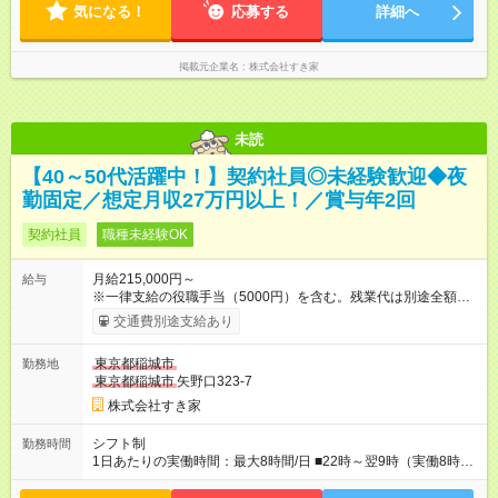
気になる！
応募する
詳細へ
掲載元企業名
株式会社すき家
未読
【40～50代活躍中！】契約社員◎未経験歓迎◆夜
勤固定／想定月収27万円以上！／賞与年2回
契約社員
職種未経験OK
月給215,000円～
給与
※一律支給の役職手当（5000円）を含む。残業代は別途全額支
給。 ※深夜勤務手当は、残業時間等により変動します。 ※想定
交通費別途支給あり
月収27万円以上 ※最大4回昇給のチャンスあり ※賞与年2回支給
【試用期間】試用期間なし
東京都稲城市
勤務地
東京都稲城市
矢野口323-7
株式会社すき家
シフト制
勤務時間
1日あたりの実働時間：最大8時間/日 ■22時～翌9時（実働8時
間） ※上記はあくまでも一例です。店舗により、時間が前後す
る場合・残業がある場合があります。 ★0時～9時は必ず2名以上