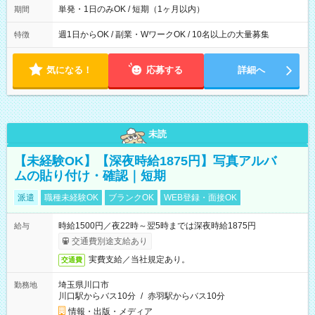
単発・1日のみOK / 短期（1ヶ月以内）
期間
週1日からOK / 副業・WワークOK / 10名以上の大量募集
特徴
気になる！
応募する
詳細へ
未読
【未経験OK】【深夜時給1875円】写真アルバ
ムの貼り付け・確認｜短期
派遣
職種未経験OK
ブランクOK
WEB登録・面接OK
時給1500円／夜22時～翌5時までは深夜時給1875円
給与
交通費別途支給あり
実費支給／当社規定あり。
交通費
埼玉県川口市
勤務地
川口駅からバス10分
/
赤羽駅からバス10分
情報・出版・メディア