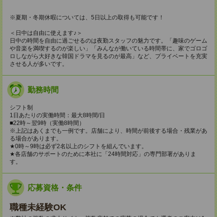
※夏期・冬期休暇については、5日以上の取得も可能です！
＜日中は自由に使えます♪＞
日中の時間を自由に過ごせるのは夜勤スタッフの魅力です。「趣味のゲーム
や音楽を満喫するのが楽しい」「みんなが働いている時間帯に、家でゴロゴ
ロしながら大好きな韓国ドラマを見るのが最高」など、プライベートを充実
させる人が多いです。
勤務時間
シフト制
1日あたりの実働時間：最大8時間/日
■22時～翌9時（実働8時間）
※上記はあくまでも一例です。店舗により、時間が前後する場合・残業があ
る場合があります。
★0時～9時は必ず2名以上のシフトを組んでいます。
★各店舗のサポートのために本社に「24時間対応」の専門部署がありま
す。
応募資格・条件
職種未経験OK