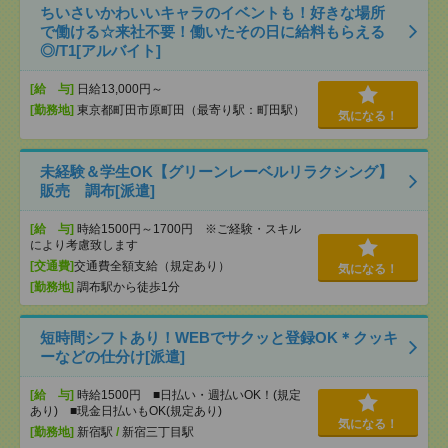
ちいさいかわいいキャラのイベントも！好きな場所
で働ける☆来社不要！働いたその日に給料もらえる
◎/T1[アルバイト]
[給 与]
日給13,000円～
[勤務地]
東京都町田市原町田（最寄り駅：町田駅）
気になる！
未経験＆学生OK【グリーンレーベルリラクシング】
販売 調布[派遣]
[給 与]
時給1500円～1700円 ※ご経験・スキル
により考慮致します
[交通費]
交通費全額支給（規定あり）
気になる！
[勤務地]
調布駅から徒歩1分
短時間シフトあり！WEBでサクッと登録OK＊クッキ
ーなどの仕分け[派遣]
[給 与]
時給1500円 ■日払い・週払いOK！(規定
あり) ■現金日払いもOK(規定あり)
気になる！
[勤務地]
新宿駅
/
新宿三丁目駅