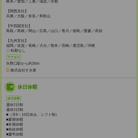
岐阜／愛知／三重／滋賀／京都
【関西支社】
兵庫／大阪／奈良／和歌山
【中四国支社】
鳥取／島根／岡山／広島／山口／香川／徳島／愛媛／高知
【九州支社】
福岡／佐賀／長崎／大分／熊本／宮崎／鹿児島／沖縄
◇ 転勤なし
アクセス
矢野口駅から約30m
株式会社すき家
休日休暇
休日休暇
週休2日制
週休2日制
■（月8～10日休み、シフト制）
■夏期休暇
■冬期休暇
■有給休暇
■慶弔休暇