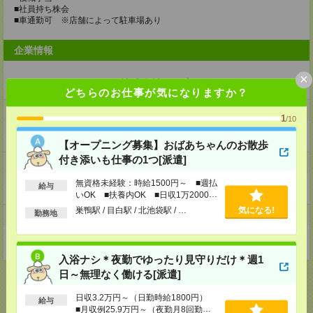
■社員持ち株会
■車通勤可 ※店舗によって駐車場あり
企業情報
×
株式会社すき家
どちらのお仕事が気になりますか？
事業内容
1
/10
牛丼チェーン『すき家』の運営
【オープニング募集】おばあちゃんのお散歩
付き添いも仕事の1つ[派遣]
ホームページ
無資格未経験：時給1500円～ ■週払
給与
https://en-gage.net/sukiya_saiyo1/
いOK ■扶養内OK ■日収1万2000円
以上
巣鴨駅 / 目白駅 / 北池袋駅 / …
気になる!
勤務地
事業所
東京都港区港南2-18-1JR品川イーストビル
入浴ナシ＊夜勤でゆったり見守りだけ＊週1
日～無理なく働ける[派遣]
日収3.2万円～（日勤時給1800円）
給与
■月収例25.9万円～（夜勤月8回勤務