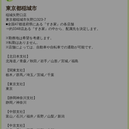
東京都稲城市
稲城矢野口店
東京都稲城市矢野口323-7
■全国47都道府県にある『すき家』の各店舗
⇒約3348店ある『すき家』の中から、配属先を決定します。
※勤務地は希望を考慮します。
※転勤はありません。
※店舗によっては、自動車や自転車での通勤が可能です。
【北日本支社】
北海道／青森／秋田／岩手／山形／宮城／福島
【関東支社】
栃木／群馬／埼玉／茨城／千葉
【東京支社】
東京
【静岡神奈川支社】
静岡／神奈川
【中部支社】
富山／石川／福井／長野／山梨／新潟
【中京支社】