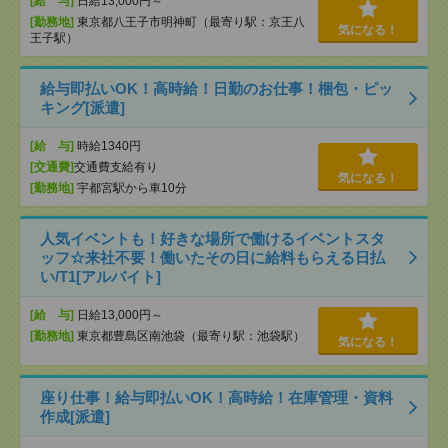
[給 与]
日給13,000円～
[勤務地]
東京都八王子市明神町（最寄り駅：京王八
気になる！
王子駅）
給与即払いOK！高時給！日勤のお仕事！梱包・ピッ
キング[派遣]
[給 与]
時給1340円
[交通費]
交通費支給有り
気になる！
[勤務地]
宇都宮駅から車10分
人気イベントも！好きな場所で働けるイベントスタ
ッフ☆来社不要！働いたその日に給料もらえる日払
い/T1[アルバイト]
[給 与]
日給13,000円～
[勤務地]
東京都豊島区南池袋（最寄り駅：池袋駅）
気になる！
座り仕事！給与即払いOK！高時給！在庫管理・資料
作成[派遣]