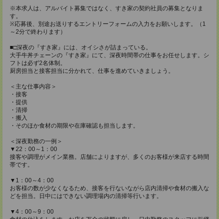
※本求人は、アルバイト募集ではなく、すき家の契約社員の募集となりま
す。
※応募後、別途お送りするエントリーフォームの入力をお願いします。（1
～2分で終わります）
■□深夜の『すき家』には、オイシさが詰まっている。
大手牛丼チェーンの『すき家』にて、深夜時間帯の仕事をお任せします。シ
フトは必ず2名体制。
厨房担当と接客担当に分かれて、仕事を進めていきましょう。
＜主な仕事内容＞
・接客
・提供
・清掃
・搬入
・そのほか食材の期限や在庫確認も担当します。
＜深夜勤務の一例＞
▼22：00～1：00
接客や調理がメイン業務。店舗によりますが、多くのお客様が来店する時間
帯です。
▼1：00～4：00
お客様の数が少なくなるため、接客を行ないながら店内清掃や食材の搬入な
どを担当。日中にはできない調理場内の清掃等行います。
▼4：00～9：00