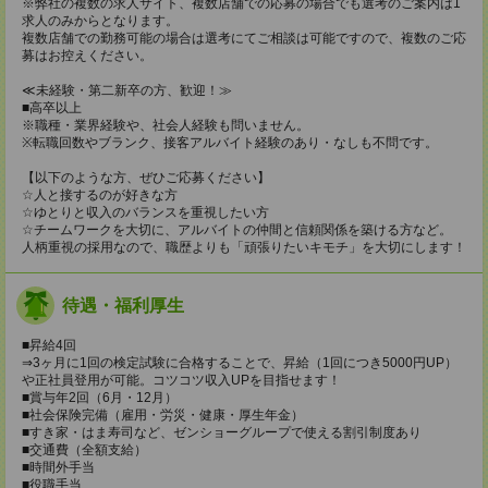
※弊社の複数の求人サイト、複数店舗での応募の場合でも選考のご案内は1
求人のみからとなります。
複数店舗での勤務可能の場合は選考にてご相談は可能ですので、複数のご応
募はお控えください。
≪未経験・第二新卒の方、歓迎！≫
■高卒以上
※職種・業界経験や、社会人経験も問いません。
※転職回数やブランク、接客アルバイト経験のあり・なしも不問です。
【以下のような方、ぜひご応募ください】
☆人と接するのが好きな方
☆ゆとりと収入のバランスを重視したい方
☆チームワークを大切に、アルバイトの仲間と信頼関係を築ける方など。
人柄重視の採用なので、職歴よりも「頑張りたいキモチ」を大切にします！
待遇・福利厚生
■昇給4回
⇒3ヶ月に1回の検定試験に合格することで、昇給（1回につき5000円UP）
や正社員登用が可能。コツコツ収入UPを目指せます！
■賞与年2回（6月・12月）
■社会保険完備（雇用・労災・健康・厚生年金）
■すき家・はま寿司など、ゼンショーグループで使える割引制度あり
■交通費（全額支給）
■時間外手当
■役職手当