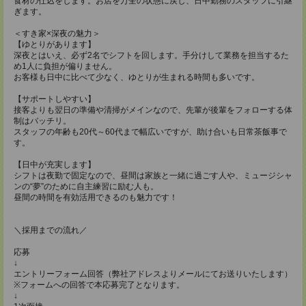
食材の仕込をします。お店を万全の状態に戻し、日中勤務のスタッフに引継
ぎます。
＜すき家×深夜の魅力＞
【ゆとりがあります】
深夜とはいえ、必ず2名でシフトを回します。手分けして業務を担当するた
め1人に負担が偏りません。
お客様も日中に比べて少なく、ゆとりが生まれる時間も多いです。
【サポートしやすい】
接客よりも翌日の準備や清掃がメインなので、先輩が後輩をフォローする体
制はバッチリ。
スタッフの年齢も20代～60代まで幅広いですが、助け合いも日常茶飯事で
す。
【日中が充実します】
シフトは夜勤で固定なので、昼間は家族と一緒に過ごす人や、ミュージシャ
ンの“夢”のために自主練習に励む人も。
昼間の時間を有効活用できるのも魅力です！
＼採用までの流れ／
応募
↓
エントリーフォーム回答（弊社アドレスよりメールにてお送りいたします）
※フォームへの回答で本応募完了となります。
↓