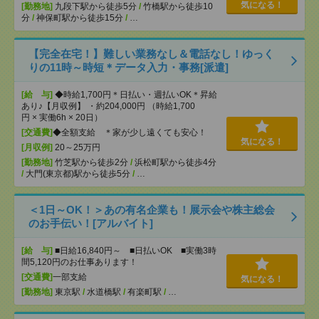
気になる！
[勤務地]
九段下駅から徒歩5分
/
竹橋駅から徒歩10
分
/
神保町駅から徒歩15分
/
…
【完全在宅！】難しい業務なし＆電話なし！ゆっく
りの11時～時短＊データ入力・事務[派遣]
[給 与]
◆時給1,700円＊日払い・週払いOK＊昇給
あり♪【月収例】 ・約204,000円 （時給1,700
円 × 実働6h × 20日）
[交通費]
◆全額支給 ＊家が少し遠くても安心！
気になる！
[月収例]
20～25万円
[勤務地]
竹芝駅から徒歩2分
/
浜松町駅から徒歩4分
/
大門(東京都)駅から徒歩5分
/
…
＜1日～OK！＞あの有名企業も！展示会や株主総会
のお手伝い！[アルバイト]
[給 与]
■日給16,840円～ ■日払いOK ■実働3時
間5,120円のお仕事あります！
[交通費]
一部支給
気になる！
[勤務地]
東京駅
/
水道橋駅
/
有楽町駅
/
…