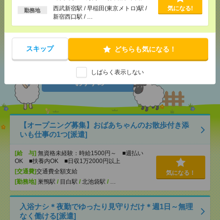
応募ページへ
の場合）
西武新宿駅 / 早稲田(東京メトロ)駅 /
気になる!
勤務地
新宿西口駅 / …
気になる！
スキップ
どちらも気になる！
しばらく表示しない
あなたの閲覧履歴からの
おすすめ
【オープニング募集】おばあちゃんのお散歩付き添
いも仕事の1つ[派遣]
[給 与]
無資格未経験：時給1500円～ ■週払い
OK ■扶養内OK ■日収1万2000円以上
[交通費]
交通費全額支給
気になる！
[勤務地]
巣鴨駅
/
目白駅
/
北池袋駅
/
…
入浴ナシ＊夜勤でゆったり見守りだけ＊週1日～無理
なく働ける[派遣]