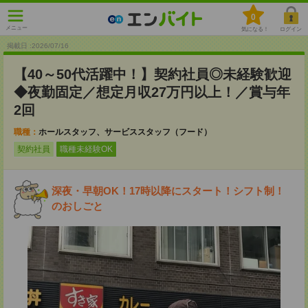
0
メニュー
気になる！
ログイン
掲載日 :2026
/
07
/
16
【40～50代活躍中！】契約社員◎未経験歓迎
◆夜勤固定／想定月収27万円以上！／賞与年
2回
職種：
ホールスタッフ、サービススタッフ（フード）
契約社員
職種未経験OK
深夜・早朝OK！17時以降にスタート！シフト制！
のおしごと