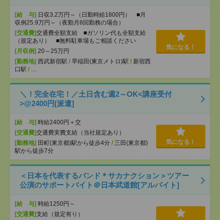
[給 与]
日収3.2万円～（日勤時給1800円） ■月
収例25.9万円～（夜勤月8回勤務の場合）
[交通費]
交通費全額支給 ■ガソリン代も全額支給
（規定あり） ■無料駐車場もご相談ください
気になる！
[月収例]
20～25万円
[勤務地]
西武新宿駅
/
早稲田(東京メトロ)駅
/
新宿西
口駅
/
…
＼！完全在宅！／土日含む週2～OK<講座受付
>@2400円[派遣]
[給 与]
時給2400円＋交
[交通費]
交通費実費支給（当社規定あり）
気になる！
[勤務地]
田町(東京都)駅から徒歩4分
/
三田(東京都)
駅から徒歩7分
＜日本を代表するバンド＊サカナクション＞ツアー
公演のサポートバイト＠日本武道館[アルバイト]
[給 与]
時給1250円～
[交通費]
支給（規定有り）