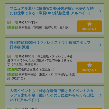
マニュアル通りに簡単WORK◆未経験から好きな時
にお仕事できる！単発OK◎試験監督[アルバイト]
[給 与]
時給1,300円～
[勤務地]
東京都立川市曙町（最寄り駅：立川駅）
気になる！
特別時給1800円【ヴァレクストラ】短期スタッフ
日本橋[派遣]
[給 与]
時給1800円 ※ご経験・スキルにより優
遇 スマホでかんたんに前払いで給与が受け取れま
す（※上限、条件あり）
[交通費]
交通費全額支給（規定あり）
気になる！
[勤務地]
東京都中央区 東京メトロ 日本橋駅から直
結（徒歩1分）
人気イベントも！好きな場所で働けるイベントスタ
ッフ☆来社不要！働いたその日に給料もらえる日払
い/T1[アルバイト]