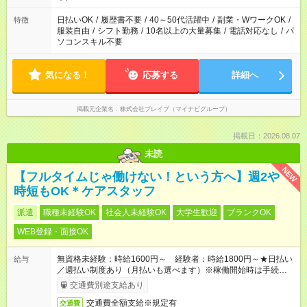
ね。
日払いOK
/
履歴書不要
/
40～50代活躍中
/
副業・WワークOK
/
特徴
服装自由
/
シフト勤務
/
10名以上の大量募集
/
電話対応なし
/
パ
ソコンスキル不要
気になる！
応募する
詳細へ
掲載元企業名
株式会社ブレイブ（マイナビグループ）
掲載日：2026.08.07
未読
NEW
【フルタイムじゃ働けない！という方へ】週2や
時短もOK＊ケアスタッフ
派遣
職種未経験OK
社会人未経験OK
大学生歓迎
ブランクOK
WEB登録・面接OK
無資格未経験：時給1600円～ 経験者：時給1800円～★日払い
給与
／週払い制度あり（月払いも選べます）※稼働開始時は手続き完
了次第のお支払いとなります。
交通費別途支給あり
交通費全額支給※規定有
交通費