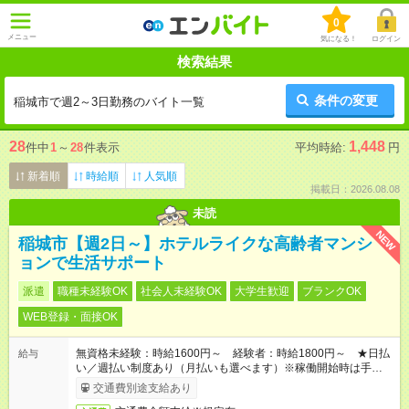
0
メニュー
気になる！
ログイン
検索結果
条件の変更
稲城市で週2～3日勤務のバイト一覧
28
1,448
件中
1
～
28
件表示
平均時給:
円
新着順
時給順
人気順
掲載日：2026.08.08
未読
NEW
稲城市【週2日～】ホテルライクな高齢者マンシ
ョンで生活サポート
派遣
職種未経験OK
社会人未経験OK
大学生歓迎
ブランクOK
WEB登録・面接OK
無資格未経験：時給1600円～ 経験者：時給1800円～ ★日払
給与
い／週払い制度あり（月払いも選べます）※稼働開始時は手続き
完了次第のお支払いとなります。
交通費別途支給あり