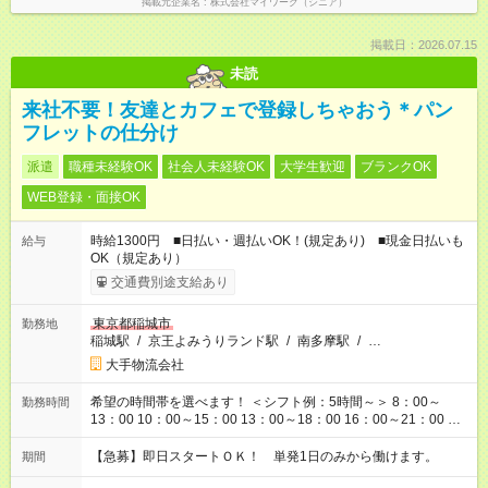
掲載元企業名
株式会社マイワーク（シニア）
掲載日：2026.07.15
未読
来社不要！友達とカフェで登録しちゃおう＊パン
フレットの仕分け
派遣
職種未経験OK
社会人未経験OK
大学生歓迎
ブランクOK
WEB登録・面接OK
時給1300円 ■日払い・週払いOK！(規定あり) ■現金日払いも
給与
OK（規定あり）
交通費別途支給あり
東京都稲城市
勤務地
稲城駅
/
京王よみうりランド駅
/
南多摩駅
/
…
大手物流会社
希望の時間帯を選べます！ ＜シフト例：5時間～＞ 8：00～
勤務時間
13：00 10：00～15：00 13：00～18：00 16：00～21：00 ＜
シフト例：8時間～＞ ・10：00～19：00 ・13：00～22：00 ・
22：00～翌6：00 など！是非ご希望をお聞かせください！
【急募】即日スタートＯＫ！ 単発1日のみから働けます。
期間