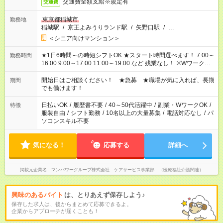
交通費全額支給※規定有
交通費
東京都稲城市
勤務地
稲城駅
/
京王よみうりランド駅
/
矢野口駅
/
…
＜シニア向けマンション＞
★1日6時間～の時短シフトOK ★スタート時間選べます！ 7:00～
勤務時間
16:00 9:00～17:00 11:00～19:00 など 残業なし！ ※Wワークの
場合、他のお仕事と合わせ週40時間超の就業はご案内できませ
ん ※法令に基づき、週20時間以上勤務は社会保険への加入対象
開始日はご相談ください！ ★急募 ★職場が気に入れば、長期
期間
となります ※労働者派遣法（日雇い派遣の原則禁止）により、
でも働けます！
短時間・短期間の就業はご案内が難しい場合があります
日払いOK
/
履歴書不要
/
40～50代活躍中
/
副業・WワークOK
/
特徴
服装自由
/
シフト勤務
/
10名以上の大量募集
/
電話対応なし
/
パ
ソコンスキル不要
気になる！
応募する
詳細へ
掲載元企業名
マンパワーグループ株式会社 ケアサービス事業部 （医療福祉介護関連）
興味のあるバイト
は、とりあえず保存しよう♪
保存した求人は、後からまとめて応募できるよ。
企業からアプローチが届くことも！