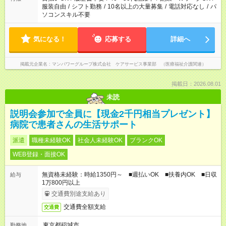
服装自由
/
シフト勤務
/
10名以上の大量募集
/
電話対応なし
/
パ
ソコンスキル不要
気になる！
応募する
詳細へ
掲載元企業名
マンパワーグループ株式会社 ケアサービス事業部 （医療福祉介護関連）
掲載日：2026.08.01
未読
説明会参加で全員に【現金2千円相当プレゼント】
病院で患者さんの生活サポート
派遣
職種未経験OK
社会人未経験OK
ブランクOK
WEB登録・面接OK
無資格未経験：時給1350円～ ■週払いOK ■扶養内OK ■日収
給与
1万800円以上
交通費別途支給あり
交通費全額支給
交通費
東京都稲城市
勤務地