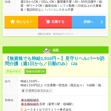
週1日からOK
/
日払いOK
/
履歴書不要
/
40～50代活躍中
/
副
特徴
業・WワークOK
/
服装自由
/
シフト勤務
/
10名以上の大量募
集
/
電話対応なし
/
パソコンスキル不要
気になる！
応募する
詳細へ
掲載元企業名
株式会社マイワーク
未読
【無資格でも時給1,510円～】見守りヘルパー✨訪
問介護（週1日から／日勤のみ） /Ja
アルバイト
職種未経験OK
時給1,510円～
給与
時給1,510円以上 ※交通費一部支給（既定あり） ※経験・能力を
考慮して決定します 【収入例】 週1回勤務の場合：1,510円×8時
交通費別途支給あり
間×4回=4万8,320円 週3回勤務の場合：1,510円×8時間×12回
=14万4,960円 週5回勤務の場合：1,510円×8時間×20回=24万
東京都稲城市
勤務地
1,600円 【試用期間】試用期間あり 試用期間の長さ：2ヶ月
東京都稲城市
百村（最寄り駅：稲城駅）
※ 雇用形態と給与に、本採用時と異なる部分があります。 雇用
形態：本採用時と同じです。 給与：時給 1,230円以上
ユースタイルラボラトリー株式会社