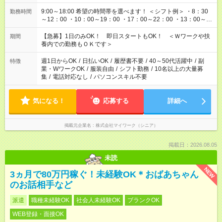
9:00～18:00 希望の時間帯を選べます！ ＜シフト例＞ ・8：30
勤務時間
～12：00 ・10：00～19：00 ・17：00～22：00 ・13：00～
22：00 ・22：00～翌6：00 など
【急募】1日のみOK！ 即日スタートもOK！ ＜Ｗワークや扶
期間
養内での勤務もＯＫです＞
週1日からOK
/
日払いOK
/
履歴書不要
/
40～50代活躍中
/
副
特徴
業・WワークOK
/
服装自由
/
シフト勤務
/
10名以上の大量募
集
/
電話対応なし
/
パソコンスキル不要
気になる！
応募する
詳細へ
掲載元企業名
株式会社マイワーク（シニア）
掲載日：2026.08.05
未読
NEW
3ヵ月で80万円稼ぐ！未経験OK＊おばあちゃん
のお話相手など
派遣
職種未経験OK
社会人未経験OK
ブランクOK
WEB登録・面接OK