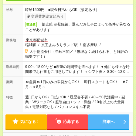
時給1500円 ■現金日払いもOK（規定あり）
給与
交通費別途支給あり
一部支給 ※登録後、選んだお仕事によって条件が異なる
交通費
ことがあります
東京都稲城市
勤務地
稲城駅
/
京王よみうりランド駅
/
南多摩駅
/
…
大手物流会社（年齢不問／「無理なく続けられる」と好評の
職場です！）
9:00～18:00など ■希望の時間帯を選べます！ ▼他にも様々な時
勤務時間
間帯でお仕事をご用意しています！ ＜シフト例＞ 8:30～12:00
17:00～22:00 13:00～22:00 22:00～翌6:00 など
≪急募≫1日のみの単発からOK！ 即日スタートもOK！ ＃7
期間
月～＃8月～
週1日からOK
/
日払いOK
/
履歴書不要
/
40～50代活躍中
/
副
特徴
業・WワークOK
/
服装自由
/
シフト勤務
/
10名以上の大量募
集
/
電話対応なし
/
パソコンスキル不要
気になる！
応募する
詳細へ