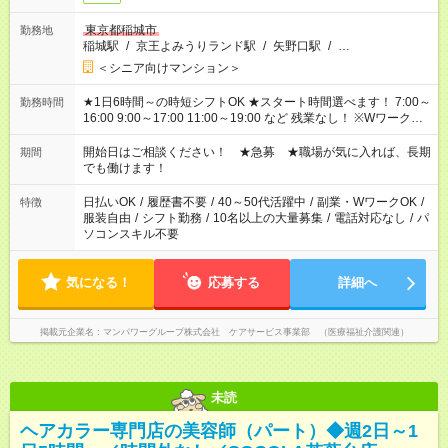
東京都稲城市
勤務地
稲城駅
/
京王よみうりランド駅
/
矢野口駅
/
…
＜シニア向けマンション＞
★1日6時間～の時短シフトOK ★スタート時間選べます！ 7:00～
勤務時間
16:00 9:00～17:00 11:00～19:00 など 残業なし！ ※Wワークの
場合、他のお仕事と合わせ週40時間超の就業はご案内できませ
ん ※法令に基づき、週20時間以上勤務は社会保険への加入対象
開始日はご相談ください！ ★急募 ★職場が気に入れば、長期
期間
となります ※労働者派遣法（日雇い派遣の原則禁止）により、
でも働けます！
短時間・短期間の就業はご案内が難しい場合があります
日払いOK
/
履歴書不要
/
40～50代活躍中
/
副業・WワークOK
/
特徴
服装自由
/
シフト勤務
/
10名以上の大量募集
/
電話対応なし
/
パ
ソコンスキル不要
気になる！
応募する
詳細へ
掲載元企業名
マンパワーグループ株式会社 ケアサービス事業部 （医療福祉介護関連）
未読
ヘアカラー専門店の美容師（パート）◆週2日～1