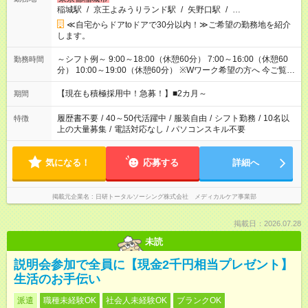
稲城駅
/
京王よみうりランド駅
/
矢野口駅
/
…
≪自宅からドアtoドアで30分以内！≫ご希望の勤務地を紹介
します。
～シフト例～ 9:00～18:00（休憩60分） 7:00～16:00（休憩60
勤務時間
分） 10:00～19:00（休憩60分） ※Wワーク希望の方へ 今ご覧の
お仕事で希望する勤務時間と、もう1つのお仕事の勤務時間の合
計が 週40時間を超えなければOKです。
【現在も積極採用中！急募！】■2カ月～
期間
履歴書不要
/
40～50代活躍中
/
服装自由
/
シフト勤務
/
10名以
特徴
上の大量募集
/
電話対応なし
/
パソコンスキル不要
気になる！
応募する
詳細へ
掲載元企業名
日研トータルソーシング株式会社 メディカルケア事業部
掲載日：2026.07.28
未読
説明会参加で全員に【現金2千円相当プレゼント】
生活のお手伝い
派遣
職種未経験OK
社会人未経験OK
ブランクOK