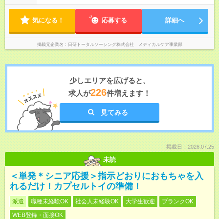
気になる！
応募する
詳細へ
掲載元企業名
日研トータルソーシング株式会社 メディカルケア事業部
少しエリアを広げると、
226
求人が
件増えます！
見てみる
掲載日：2026.07.25
未読
＜単発＊シニア応援＞指示どおりにおもちゃを入
れるだけ！カプセルトイの準備！
派遣
職種未経験OK
社会人未経験OK
大学生歓迎
ブランクOK
WEB登録・面接OK