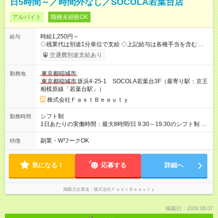
日5時間～／時間外なし／SOCOLA若葉台店
アルバイト
職種未経験OK
時給1,250円～
給与
◇残業代は別途1分単位で支給 ◇上記給与は各種手当を含む ◇毎
月インセンティブポイント付与 ・店舗売上や入客人数などに応
交通費別途支給あり
じてインセンティブポイントを付与 ・ポイントは6ヶ月に一度引
き出し可能 ◇半年に1回の昇給制度（3人に1人以上が昇給） ◇管
東京都稲城市
勤務地
理美容師手当あり 研修期間6ヶ月間は以下給与のみ変更あり 時
東京都稲城市
坂浜4-25-1 SOCOLA若葉台3F（最寄り駅：京王
給1230円 ※交通費支給（～500円/日） ※給与に関しては2025年
相模原線「若葉台駅」）
度の最低賃金を反映済み ※各都道府県の施行月より適応、入社
時期によっては変動の可能性あり 詳細は、採用担当へお問い合
株式会社ＦａｓｔＢｅａｕｔｙ
わせください 【試用期間】試用期間なし
シフト制
勤務時間
1日あたりの実働時間：最大8時間/日 9:30～19:30のシフト制 週
2日～、1日5時間～OK シフトはご希望を伺いながら相談のうえ
決定します 扶養内勤務・ダブルワークOK
副業・WワークOK
特徴
気になる！
応募する
詳細へ
掲載元企業名
株式会社ＦａｓｔＢｅａｕｔｙ
掲載日：2026.08.07