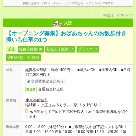
掲載元企業名
日研トータルソーシング株式会社 メディカルケア事業部
掲載日：2026.07.27
未読
【オープニング募集】おばあちゃんのお散歩付き
添いも仕事の1つ
派遣
職種未経験OK
社会人未経験OK
ブランクOK
WEB登録・面接OK
無資格未経験：時給1400円～ ■週払いOK ■扶養内OK ■日収
給与
1万1200円以上
交通費別途支給あり
交通費全額支給
交通費
東京都稲城市
勤務地
稲城駅
/
京王よみうりランド駅
/
矢野口駅
/
…
≪自宅からドアtoドアで30分以内！≫ご希望の勤務地を紹介
します。
9:00～18:00（休憩60分） ■ご希望があれば下記シフトもOK！
勤務時間
早番 7:00～16:00 遅番 10:00～19:00 夜勤 16:30～翌9:30 「家族