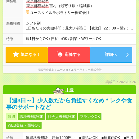
東京都稲城市
勤務地
月 ※ 雇用形態と給与に、本採用時と異なる部分があります。 雇
東京都稲城市
百村（最寄り駅：稲城駅）
用形態：本採用時と同じです。 給与：時給 1,660円以上
ユースタイルラボラトリー株式会社
シフト制
勤務時間
1日あたりの実働時間：最大8時間/日 【夜勤】 22：00～翌9：
00 ※週1日～OK ／ 夜勤専従 ＊＊ 勤務時間例 ＊＊ ■22時か
ら翌7時 ■23時から翌8時 ■24時から翌9時 など ※上記の時間
週1日からOK / 日払いOK / 副業・WワークOK
特徴
内で8時間勤務（休憩1時間）ご利用者様により、時間は異なり
ます。 ※曜日固定（毎週同じ曜日での勤務となります）
気になる！
応募する
詳細へ
掲載元企業名
ユースタイルラボラトリー株式会社
掲載日：2026.07.26
未読
【週3日～】少人数だから負担すくなめ＊レクや食
事のサポートなど
派遣
職種未経験OK
社会人未経験OK
ブランクOK
WEB登録・面接OK
無資格未経験：時給1400円～ ■週払いOK ■扶養内OK ■日収
給与