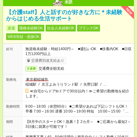
未読
NEW
【介護staff】人と話すのが好きな方に＊未経験
からはじめる生活サポート
派遣
職種未経験OK
社会人未経験OK
ブランクOK
WEB登録・面接OK
無資格未経験：時給1400円～ ■週払いOK ■扶養内OK ■日収
給与
1万1200円以上
交通費別途支給あり
交通費全額支給
交通費
東京都稲城市
勤務地
稲城駅
/
京王よみうりランド駅
/
矢野口駅
/
…
≪自宅からドアtoドアで30分以内！≫ご希望の勤務地を紹介
します。
9:00～18:00（休憩60分） ■ご希望があれば下記シフトもOK！
勤務時間
早番 7:00～16:00 遅番 10:00～19:00 時短 10:00～15:00 「家
族と休みを合わせたい」 「余裕を持って夕飯の準備がしたい」
「できれば残業はしたくない」 など、ご希望を教えてください
【8月中のスタートOK！急募！】2カ月～ ■ご応募から最短2～
期間
ね。 ※Wワーク希望の方へ 今ご覧のお仕事で希望する勤務時間
3日後に就業が可能です！
と、もう1つのお仕事の勤務時間。 合計で週40時間を超える場
合は応募できません。