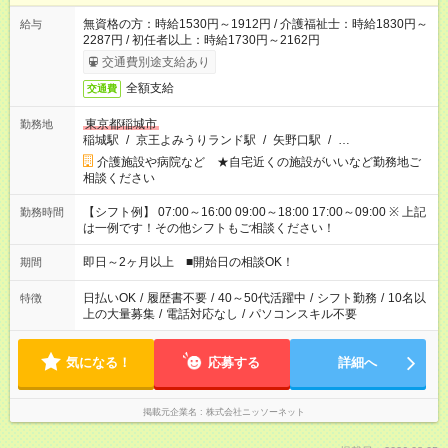
無資格の方：時給1530円～1912円 / 介護福祉士：時給1830円～
給与
2287円 / 初任者以上：時給1730円～2162円
交通費別途支給あり
全額支給
交通費
東京都稲城市
勤務地
稲城駅
/
京王よみうりランド駅
/
矢野口駅
/
…
介護施設や病院など ★自宅近くの施設がいいなど勤務地ご
相談ください
【シフト例】 07:00～16:00 09:00～18:00 17:00～09:00 ※ 上記
勤務時間
は一例です！その他シフトもご相談ください！
即日～2ヶ月以上 ■開始日の相談OK！
期間
日払いOK
/
履歴書不要
/
40～50代活躍中
/
シフト勤務
/
10名以
特徴
上の大量募集
/
電話対応なし
/
パソコンスキル不要
気になる！
応募する
詳細へ
掲載元企業名
株式会社ニッソーネット