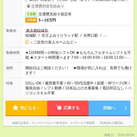
了次第のお支払いとなります。
交通費別途支給あり
交通費支給※規定有
交通費
5～10万円
月収例
東京都稲城市
勤務地
稲城駅
/
京王よみうりランド駅
/
矢野口駅
/
…
＜ご近所の老人ホームなど＞
★1日6時間～の時短シフトOK ★もちろんフルタイムシフトも可
勤務時間
能 ★スタート時間選べます 7:00～16:00 9:00～18:00 11:00～
20:00 など 残業なし！ ※Wワークの場合、他のお仕事と合わせ
週40時間超の就業はご案内できません ※法令に基づき、週20時
開始日はご相談ください！ ★職場が気に入れば、長期でも働け
期間
間以上勤務は社会保険への加入対象となります ※労働者派遣法
ます！
（日雇い派遣の原則禁止）により、短時間・短期間の就業はご
案内が難しい場合があります
日払いOK
/
履歴書不要
/
40～50代活躍中
/
副業・WワークOK
/
特徴
服装自由
/
シフト勤務
/
10名以上の大量募集
/
電話対応なし
/
パ
ソコンスキル不要
気になる！
応募する
詳細へ
掲載元企業名
マンパワーグループ株式会社 ケアサービス事業部 （医療福祉介護関連）
掲載日：2026.08.04