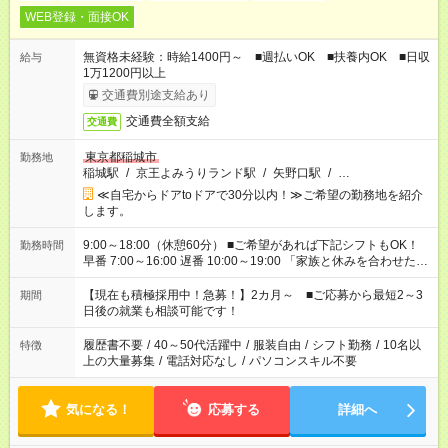
WEB登録・面接OK
無資格未経験：時給1400円～ ■週払いOK ■扶養内OK ■日収
給与
1万1200円以上
交通費別途支給あり
交通費全額支給
交通費
東京都稲城市
勤務地
稲城駅
/
京王よみうりランド駅
/
矢野口駅
/
…
≪自宅からドアtoドアで30分以内！≫ご希望の勤務地を紹介
します。
9:00～18:00（休憩60分） ■ご希望があれば下記シフトもOK！
勤務時間
早番 7:00～16:00 遅番 10:00～19:00 「家族と休みを合わせた
い」 「余裕を持って夕飯の準備がしたい」 「できれば残業はし
たくない」 など、ご希望を教えてくださいね。 ※Wワーク希望
【現在も積極採用中！急募！】2カ月～ ■ご応募から最短2～3
期間
の方へ 今ご覧のお仕事で希望する勤務時間と、もう1つのお仕事
日後の就業も相談可能です！
の勤務時間。 合計で週40時間を超える場合は応募できません。
履歴書不要
/
40～50代活躍中
/
服装自由
/
シフト勤務
/
10名以
特徴
上の大量募集
/
電話対応なし
/
パソコンスキル不要
気になる！
応募する
詳細へ