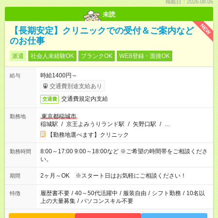
掲載日：2026.08.05
未読
NEW
【長期安定】クリニックでの受付＆ご案内など
のお仕事
派遣
社会人未経験OK
ブランクOK
WEB登録・面接OK
時給1400円～
給与
交通費別途支給あり
交通費規定内支給
交通費
東京都稲城市
勤務地
稲城駅
/
京王よみうりランド駅
/
矢野口駅
/
…
【勤務地選べます】クリニック
8:00～17:00 9:00～18:00など ※ご希望の時間帯をご相談くださ
勤務時間
い。
2ヶ月～OK ※スタート日はお気軽にご相談ください！
期間
履歴書不要
/
40～50代活躍中
/
服装自由
/
シフト勤務
/
10名以
特徴
上の大量募集
/
パソコンスキル不要