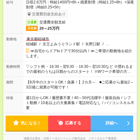
日収2.6万円：時給1400円×8h＋残業割増（時給1.25×8h）+深夜
給与
割増（時給0.25×5h）
交通費別途支給あり
交通費全額支給
交通費
20～25万円
月収例
東京都稲城市
勤務地
稲城駅
/
京王よみうりランド駅
/
矢野口駅
/
…
≪自宅からドアtoドアで30分以内！≫ご希望の勤務地を紹介
します。
▽シフト例 ・16:30～翌9:30 ・16:30～翌10:30など ※慣れるま
勤務時間
での最初のうちは日勤からのスタート！ ※Wワーク希望の方へ
今ご覧のお仕事で希望する勤務時間と、もう1つのお仕事の勤務
時間。 合計で週40時間を超える場合は応募できません。
【8月中のスタートOK！急募！】2カ月～ ■ご応募から最短2～
期間
3日後に就業が可能です！
週1日からOK
/
履歴書不要
/
40～50代活躍中
/
服装自由
/
シフ
特徴
ト勤務
/
10名以上の大量募集
/
電話対応なし
/
パソコンスキル不
要
気になる！
応募する
詳細へ
掲載元企業名
日研トータルソーシング株式会社 メディカルケア事業部