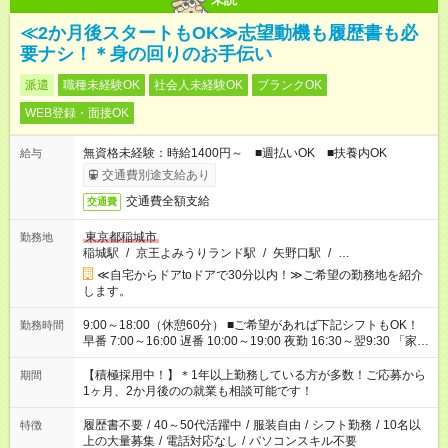
≪2か月後スタートもOK≫志望動機も履歴書も必
要ナシ！＊身の回りのお手伝い
派遣
職種未経験OK
社会人未経験OK
ブランクOK
WEB登録・面接OK
無資格未経験：時給1400円～ ■週払いOK ■扶養内OK
給与
交通費別途支給あり
交通費全額支給
交通費
東京都稲城市
勤務地
稲城駅
/
京王よみうりランド駅
/
矢野口駅
/
…
≪自宅からドアtoドアで30分以内！≫ご希望の勤務地を紹介
します。
9:00～18:00（休憩60分） ■ご希望があれば下記シフトもOK！
勤務時間
早番 7:00～16:00 遅番 10:00～19:00 夜勤 16:30～翌9:30 「家族
と休みを合わせたい」 「余裕を持って夕飯の準備がしたい」
「できれば残業はしたくない」 など、ご希望を教えてください
【積極採用中！】＊1年以上勤務している方が多数！ご応募から
期間
ね。 ※Wワーク希望の方へ 今ご覧のお仕事で希望する勤務時間
1ヶ月、2か月後のの就業も相談可能です！
と、もう1つのお仕事の勤務時間が 合計で週40時間を超える場
合は応募できません。
履歴書不要
/
40～50代活躍中
/
服装自由
/
シフト勤務
/
10名以
特徴
上の大量募集
/
電話対応なし
/
パソコンスキル不要