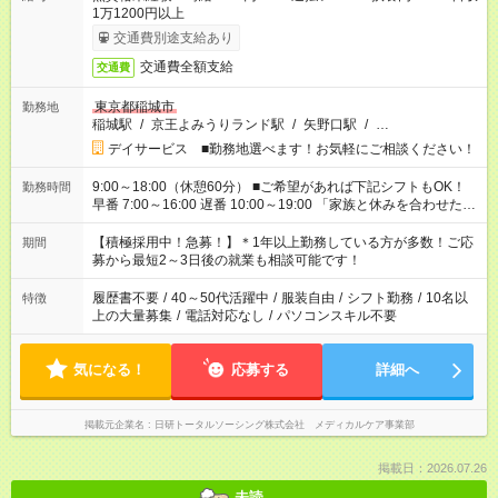
1万1200円以上
交通費別途支給あり
交通費全額支給
交通費
東京都稲城市
勤務地
稲城駅
/
京王よみうりランド駅
/
矢野口駅
/
…
デイサービス ■勤務地選べます！お気軽にご相談ください！
9:00～18:00（休憩60分） ■ご希望があれば下記シフトもOK！
勤務時間
早番 7:00～16:00 遅番 10:00～19:00 「家族と休みを合わせた
い」 「余裕を持って夕飯の準備がしたい」 「できれば残業はし
たくない」 など、ご希望を教えてくださいね。 ※Wワーク希望
【積極採用中！急募！】＊1年以上勤務している方が多数！ご応
期間
の方へ 今ご覧のお仕事で希望する勤務時間と、もう1つのお仕事
募から最短2～3日後の就業も相談可能です！
の勤務時間。 合計で週40時間を超える場合は応募できません。
履歴書不要
/
40～50代活躍中
/
服装自由
/
シフト勤務
/
10名以
特徴
上の大量募集
/
電話対応なし
/
パソコンスキル不要
気になる！
応募する
詳細へ
掲載元企業名
日研トータルソーシング株式会社 メディカルケア事業部
掲載日：2026.07.26
未読