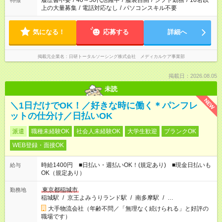
履歴書不要
/
40～50代活躍中
/
服装自由
/
シフト勤務
/
10名以
特徴
上の大量募集
/
電話対応なし
/
パソコンスキル不要
気になる！
応募する
詳細へ
掲載元企業名
日研トータルソーシング株式会社 メディカルケア事業部
掲載日：2026.08.05
未読
NEW
＼1日だけでOK！／好きな時に働く＊パンフレ
ットの仕分け／日払いOK
派遣
職種未経験OK
社会人未経験OK
大学生歓迎
ブランクOK
WEB登録・面接OK
時給1400円 ■日払い・週払いOK！(規定あり) ■現金日払いも
給与
OK（規定あり）
東京都稲城市
勤務地
稲城駅
/
京王よみうりランド駅
/
南多摩駅
/
…
大手物流会社（年齢不問／「無理なく続けられる」と好評の
職場です）