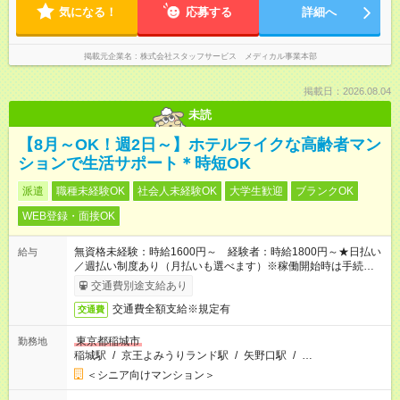
気になる！
応募する
詳細へ
掲載元企業名
株式会社スタッフサービス メディカル事業本部
掲載日：2026.08.04
未読
【8月～OK！週2日～】ホテルライクな高齢者マン
ションで生活サポート＊時短OK
派遣
職種未経験OK
社会人未経験OK
大学生歓迎
ブランクOK
WEB登録・面接OK
無資格未経験：時給1600円～ 経験者：時給1800円～★日払い
給与
／週払い制度あり（月払いも選べます）※稼働開始時は手続き完
了次第のお支払いとなります。
交通費別途支給あり
交通費全額支給※規定有
交通費
東京都稲城市
勤務地
稲城駅
/
京王よみうりランド駅
/
矢野口駅
/
…
＜シニア向けマンション＞