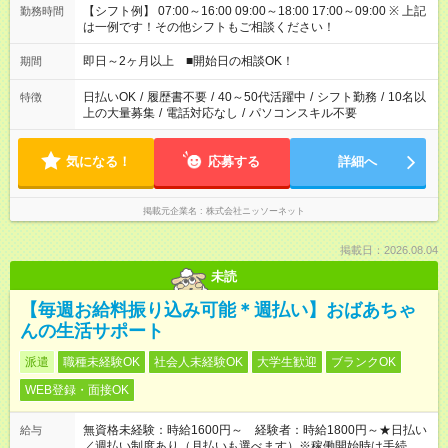
【シフト例】 07:00～16:00 09:00～18:00 17:00～09:00 ※ 上記
勤務時間
は一例です！その他シフトもご相談ください！
即日～2ヶ月以上 ■開始日の相談OK！
期間
日払いOK
/
履歴書不要
/
40～50代活躍中
/
シフト勤務
/
10名以
特徴
上の大量募集
/
電話対応なし
/
パソコンスキル不要
気になる！
応募する
詳細へ
掲載元企業名
株式会社ニッソーネット
掲載日：2026.08.04
未読
【毎週お給料振り込み可能＊週払い】おばあちゃ
んの生活サポート
派遣
職種未経験OK
社会人未経験OK
大学生歓迎
ブランクOK
WEB登録・面接OK
無資格未経験：時給1600円～ 経験者：時給1800円～★日払い
給与
／週払い制度あり（月払いも選べます）※稼働開始時は手続き完