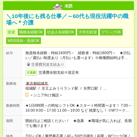
未読
＼10年後にも残る仕事／～60代も現役活躍中の職
場へ＊介護
派遣
職種未経験OK
社会人未経験OK
大学生歓迎
ブランクOK
WEB登録・面接OK
無資格未経験：時給1600円～ 経験者：時給1800円～ ★日払
給与
い／週払い制度あり（月払いも選べます）※稼働開始時は手続き
完了次第のお支払いとなります。
交通費別途支給あり
交通費全額支給※規定有
交通費
東京都稲城市
勤務地
稲城駅
/
京王よみうりランド駅
/
矢野口駅
/
…
＜シニア向け施設＞
★1日6時間～の時短シフトOK ★スタート時間選べます！ 7:00～
勤務時間
16:00 9:00～17:00 11:00～19:00 など 残業なし！ ※Wワークの
場合、他のお仕事と合わせ週40時間超の就業はご案内できませ
ん ※法令に基づき、週20時間以上勤務は社会保険への加入対象
開始日はご相談ください！ ★急募 ★職場が気に入れば、長期
期間
となります ※労働者派遣法（日雇い派遣の原則禁止）により、
でも働けます！
短時間・短期間の就業はご案内が難しい場合があります
日払いOK
/
履歴書不要
/
40～50代活躍中
/
副業・WワークOK
/
特徴