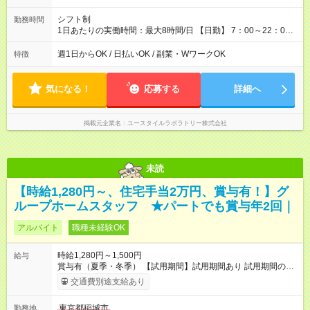
シフト制
勤務時間
1日あたりの実働時間：最大8時間/日 【日勤】 7：00～22：00
の間で6～8時間勤務（休憩時間は法定通り） ※週1日～OK ／ 1
日6時間から勤務OK ／ 夜勤なし ＊＊ 勤務時間例 ＊＊ ■8時
週1日からOK / 日払いOK / 副業・WワークOK
特徴
から15時 ■9時から18時 ■10時から17時 ■15時から22時 など
※訪問先により変動 ※曜日固定（毎週同じ曜日勤務）
気になる！
応募する
詳細へ
掲載元企業名
ユースタイルラボラトリー株式会社
未読
【時給1,280円～、住宅手当2万円、賞与有！】グ
ループホームスタッフ ★パートでも賞与年2回｜
アルバイト
職種未経験OK
時給1,280円～1,500円
給与
賞与有（夏季・冬季） 【試用期間】試用期間あり 試用期間の長
さ：3ヶ月 雇用形態、給与は本採用時と同じです。
交通費別途支給あり
東京都稲城市
勤務地