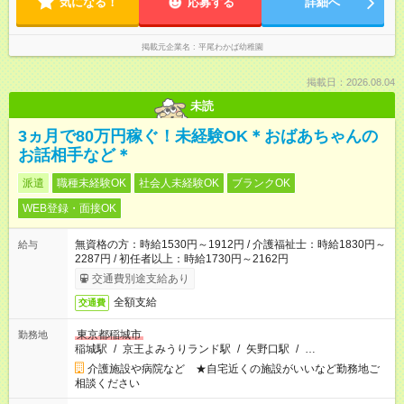
気になる！
応募する
詳細へ
掲載元企業名
平尾わかば幼稚園
掲載日：2026.08.04
未読
3ヵ月で80万円稼ぐ！未経験OK＊おばあちゃんの
お話相手など＊
派遣
職種未経験OK
社会人未経験OK
ブランクOK
WEB登録・面接OK
無資格の方：時給1530円～1912円 / 介護福祉士：時給1830円～
給与
2287円 / 初任者以上：時給1730円～2162円
交通費別途支給あり
全額支給
交通費
東京都稲城市
勤務地
稲城駅
/
京王よみうりランド駅
/
矢野口駅
/
…
介護施設や病院など ★自宅近くの施設がいいなど勤務地ご
相談ください