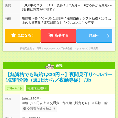
と休みを合わせたい」 「余裕を持って夕飯の準備がしたい」
「できれば残業はしたくない」 など、ご希望を教えてください
【8月中のスタートOK！急募！】2カ月～ ■ご応募から最短2～
期間
ね。 ※Wワーク希望の方へ 今ご覧のお仕事で希望する勤務時間
3日後に就業が可能です！
と、もう1つのお仕事の勤務時間。 合計で週40時間を超える場
合は応募できません。
履歴書不要
/
40～50代活躍中
/
服装自由
/
シフト勤務
/
10名以
特徴
上の大量募集
/
電話対応なし
/
パソコンスキル不要
気になる！
応募する
詳細へ
掲載元企業名
日研トータルソーシング株式会社 メディカルケア事業部
未読
【無資格でも時給1,830円～】夜間見守りヘルパー
✨訪問介護（週1日から／夜勤専従） /Jb
アルバイト
職種未経験OK
時給1,830円～
給与
時給1,830円以上 ※交通費一部支給（既定あり） ※経験・能力を
考慮して決定します 【収入例】 週1回勤務の場合：1,830円×8時
交通費別途支給あり
間×4回=5万8,560円 週3回勤務の場合：1,830円×8時間×12回
=17万5,680円 【試用期間】試用期間あり 試用期間の長さ：2ヶ