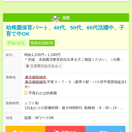
未読
幼稚園保育パート、40代、50代、60代活躍中、子
育て中OK
アルバイト
職種未経験OK
時給1,226円～1,330円
給与
＊別途、未就園児教室担任出来る方ご相談ください。（火曜日
＋1～2日） 【試用期間】試用期間なし
交通費別途支給あり
東京都稲城市
勤務地
東京都稲城市
平尾３－７－５（最寄り駅：バス停平尾団地徒歩1
分）
平尾わかば幼稚園
シフト制
勤務時間
1日あたりの実働時間：最大6時間/日 勤務例 ・8：30～14：
30（9：00～14：00）（保育補助） ・7：50～13：50（9：30
～15：30）（保育補助＋バス添乗） ・14：00～18：00（14：
副業・WワークOK
特徴
00～17：00）（預かり保育） ・14：00～19：00（預かり＋帰
りバス添乗（交代制）） ・夏休み等の預かり4～5時間、午前・
午後