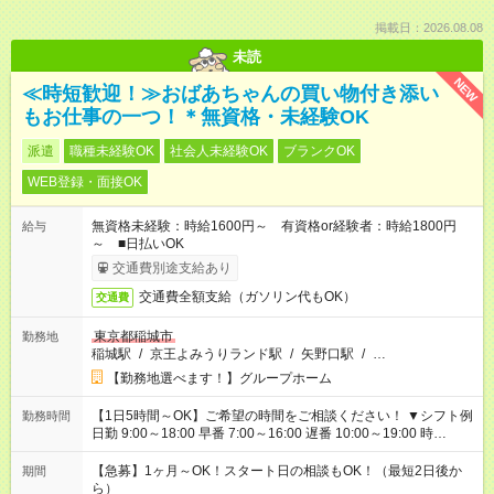
掲載日：2026.08.08
未読
NEW
≪時短歓迎！≫おばあちゃんの買い物付き添い
もお仕事の一つ！＊無資格・未経験OK
派遣
職種未経験OK
社会人未経験OK
ブランクOK
WEB登録・面接OK
無資格未経験：時給1600円～ 有資格or経験者：時給1800円
給与
～ ■日払いOK
交通費別途支給あり
交通費全額支給（ガソリン代もOK）
交通費
東京都稲城市
勤務地
稲城駅
/
京王よみうりランド駅
/
矢野口駅
/
…
【勤務地選べます！】グループホーム
【1日5時間～OK】ご希望の時間をご相談ください！ ▼シフト例
勤務時間
日勤 9:00～18:00 早番 7:00～16:00 遅番 10:00～19:00 時
短 10:00～15:00 上記はあくまで一例です。 「夕方までには帰宅
しておきたい」 「朝はゆっくりのスタートがいい」 「お昼の時
【急募】1ヶ月～OK！スタート日の相談もOK！（最短2日後か
期間
間を有効に使いたい」 など、ご希望があれば教えてください
ら）