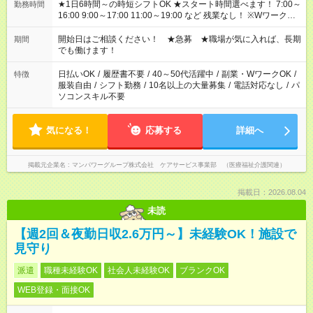
★1日6時間～の時短シフトOK ★スタート時間選べます！ 7:00～
勤務時間
16:00 9:00～17:00 11:00～19:00 など 残業なし！ ※Wワークの
場合、他のお仕事と合わせ週40時間超の就業はご案内できませ
ん ※法令に基づき、週20時間以上勤務は社会保険への加入対象
開始日はご相談ください！ ★急募 ★職場が気に入れば、長期
期間
となります ※労働者派遣法（日雇い派遣の原則禁止）により、
でも働けます！
短時間・短期間の就業はご案内が難しい場合があります
日払いOK
/
履歴書不要
/
40～50代活躍中
/
副業・WワークOK
/
特徴
服装自由
/
シフト勤務
/
10名以上の大量募集
/
電話対応なし
/
パ
ソコンスキル不要
気になる！
応募する
詳細へ
掲載元企業名
マンパワーグループ株式会社 ケアサービス事業部 （医療福祉介護関連）
掲載日：2026.08.04
未読
【週2回＆夜勤日収2.6万円～】未経験OK！施設で
見守り
派遣
職種未経験OK
社会人未経験OK
ブランクOK
WEB登録・面接OK