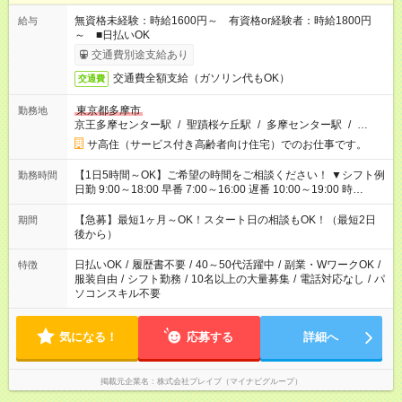
無資格未経験：時給1600円～ 有資格or経験者：時給1800円
給与
～ ■日払いOK
交通費別途支給あり
交通費全額支給（ガソリン代もOK）
交通費
東京都多摩市
勤務地
京王多摩センター駅
/
聖蹟桜ケ丘駅
/
多摩センター駅
/
…
サ高住（サービス付き高齢者向け住宅）でのお仕事です。
【1日5時間～OK】ご希望の時間をご相談ください！ ▼シフト例
勤務時間
日勤 9:00～18:00 早番 7:00～16:00 遅番 10:00～19:00 時
短 10:00～15:00 上記はあくまで一例です。 「夕方までには帰宅
しておきたい」 「朝はゆっくりのスタートがいい」 「お昼の時
【急募】最短1ヶ月～OK！スタート日の相談もOK！（最短2日
期間
間を有効に使いたい」 など、ご希望があれば教えてください
後から）
ね。
日払いOK
/
履歴書不要
/
40～50代活躍中
/
副業・WワークOK
/
特徴
服装自由
/
シフト勤務
/
10名以上の大量募集
/
電話対応なし
/
パ
ソコンスキル不要
気になる！
応募する
詳細へ
掲載元企業名
株式会社ブレイブ（マイナビグループ）