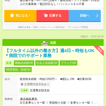
履歴書不要
/
40～50代活躍中
/
服装自由
/
シフト勤務
/
10名以
特徴
上の大量募集
/
電話対応なし
/
パソコンスキル不要
気になる！
応募する
詳細へ
掲載元企業名
日研トータルソーシング株式会社 メディカルケア事業部
掲載日：2026.08.06
未読
NEW
【フルタイム以外の働き方】週4日～時短もOK
＊病院でのサポート業務
派遣
職種未経験OK
社会人未経験OK
ブランクOK
WEB登録・面接OK
無資格未経験：時給1350円～ ■週払いOK ■扶養内OK
給与
交通費別途支給あり
交通費全額支給
交通費
東京都多摩市
勤務地
京王多摩センター駅
/
聖蹟桜ケ丘駅
/
多摩センター駅
/
…