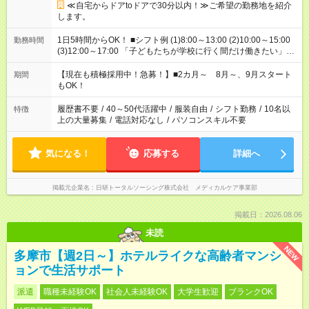
≪自宅からドアtoドアで30分以内！≫ご希望の勤務地を紹介
します。
1日5時間からOK！ ■シフト例 (1)8:00～13:00 (2)10:00～15:00
勤務時間
(3)12:00～17:00 「子どもたちが学校に行く間だけ働きたい」
「余裕を持って夕飯の準備がしたい」 「午前中は働いて、午後
はプライベートの時間にしたい」 など、ご希望を教えてくださ
【現在も積極採用中！急募！】■2カ月～ 8月～、9月スタート
期間
いね。 ※Wワーク希望の方へ 今ご覧のお仕事で希望する勤務時
もOK！
間と、もう1つのお仕事の勤務時間。 合計で週40時間を超える
場合は応募できません。
履歴書不要
/
40～50代活躍中
/
服装自由
/
シフト勤務
/
10名以
特徴
上の大量募集
/
電話対応なし
/
パソコンスキル不要
気になる！
応募する
詳細へ
掲載元企業名
日研トータルソーシング株式会社 メディカルケア事業部
掲載日：2026.08.06
未読
NEW
多摩市【週2日～】ホテルライクな高齢者マンシ
ョンで生活サポート
派遣
職種未経験OK
社会人未経験OK
大学生歓迎
ブランクOK