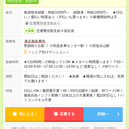
WEB登録・面接OK
無資格未経験：時給1600円～ 経験者：時給1800円～ ★日払
給与
い／週払い制度あり（月払いも選べます）※稼働開始時は手続き
完了次第のお支払いとなります。
交通費別途支給あり
交通費全額支給※規定有
交通費
東京都多摩市
勤務地
聖蹟桜ケ丘駅
/
小田急多摩センター駅
/
小田急永山駅
＜シニア向けマンション＞
★1日6時間～の時短シフトOK ★スタート時間選べます！ 7:00～
勤務時間
16:00 9:00～17:00 11:00～19:00 など 残業なし！ ※Wワークの
場合、他のお仕事と合わせ週40時間超の就業はご案内できませ
ん ※法令に基づき、週20時間以上勤務は社会保険への加入対象
開始日はご相談ください！ ★急募 ★職場が気に入れば、長期
期間
となります ※労働者派遣法（日雇い派遣の原則禁止）により、
でも働けます！
短時間・短期間の就業はご案内が難しい場合があります
日払いOK
/
履歴書不要
/
40～50代活躍中
/
副業・WワークOK
/
特徴
服装自由
/
シフト勤務
/
10名以上の大量募集
/
電話対応なし
/
パ
ソコンスキル不要
気になる！
応募する
詳細へ
掲載元企業名
マンパワーグループ株式会社 ケアサービス事業部 （医療福祉介護関連）