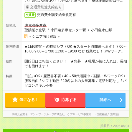
い／週払い制度あり（月払いも選べます）※稼働開始時は手続き
完了次第のお支払いとなります。
交通費別途支給あり
交通費全額支給※規定有
交通費
東京都多摩市
勤務地
聖蹟桜ケ丘駅
/
小田急多摩センター駅
/
小田急永山駅
＜シニア向け施設＞
★1日6時間～の時短シフトOK ★スタート時間選べます！ 7:00～
勤務時間
16:00 9:00～17:00 11:00～19:00 など 残業なし！ ※Wワークの
場合、他のお仕事と合わせ週40時間超の就業はご案内できませ
ん ※法令に基づき、週20時間以上勤務は社会保険への加入対象
開始日はご相談ください！ ★急募 ★職場が気に入れば、長期
期間
となります ※労働者派遣法（日雇い派遣の原則禁止）により、
でも働けます！
短時間・短期間の就業はご案内が難しい場合があります
日払いOK
/
履歴書不要
/
40～50代活躍中
/
副業・WワークOK
/
特徴
服装自由
/
シフト勤務
/
10名以上の大量募集
/
電話対応なし
/
パ
ソコンスキル不要
気になる！
応募する
詳細へ
掲載元企業名
マンパワーグループ株式会社 ケアサービス事業部 （医療福祉介護関連）
掲載日：2026.08.04