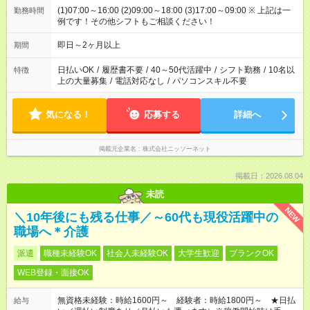
(1)07:00～16:00 (2)09:00～18:00 (3)17:00～09:00 ※ 上記は一
勤務時間
例です！その他シフトもご相談ください！
即日～2ヶ月以上
期間
日払いOK
/
履歴書不要
/
40～50代活躍中
/
シフト勤務
/
10名以
特徴
上の大量募集
/
電話対応なし
/
パソコンスキル不要
気になる！
応募する
詳細へ
掲載元企業名
株式会社ニッソーネット
掲載日：2026.08.04
未読
NEW
＼10年後にも残る仕事／～60代も現役活躍中の
職場へ＊介護
派遣
職種未経験OK
社会人未経験OK
大学生歓迎
ブランクOK
WEB登録・面接OK
無資格未経験：時給1600円～ 経験者：時給1800円～ ★日払
給与