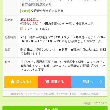
完了次第のお支払いとなります。
交通費別途支給あり
交通費全額支給※規定有
交通費
東京都多摩市
勤務地
聖蹟桜ケ丘駅
/
小田急多摩センター駅
/
小田急永山駅
＜シニア向け施設＞
★1日6時間～の時短シフトOK ★スタート時間選べます！ 7:00～
勤務時間
16:00 9:00～17:00 11:00～19:00 など 残業なし！ ※Wワークの
場合、他のお仕事と合わせ週40時間超の就業はご案内できませ
ん ※法令に基づき、週20時間以上勤務は社会保険への加入対象
開始日はご相談ください！ ★急募 ★職場が気に入れば、長期
期間
となります ※労働者派遣法（日雇い派遣の原則禁止）により、
でも働けます！
短時間・短期間の就業はご案内が難しい場合があります
日払いOK
/
履歴書不要
/
40～50代活躍中
/
副業・WワークOK
/
特徴
服装自由
/
シフト勤務
/
10名以上の大量募集
/
電話対応なし
/
パ
ソコンスキル不要
気になる！
応募する
詳細へ
掲載元企業名
マンパワーグループ株式会社 ケアサービス事業部 （医療福祉介護関連）
掲載日：2026.08.01
未読