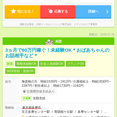
気になる！
応募する
詳細へ
掲載元企業名
日研トータルソーシング株式会社 メディカルケア事業部
掲載日：2026.07.29
未読
3ヵ月で80万円稼ぐ！未経験OK＊おばあちゃんの
お話相手など＊
派遣
職種未経験OK
社会人未経験OK
ブランクOK
WEB登録・面接OK
無資格の方：時給1530円～1912円 / 介護福祉士：時給1830円～
給与
2287円 / 初任者以上：時給1730円～2162円
交通費別途支給あり
全額支給
交通費
東京都多摩市
勤務地
京王多摩センター駅
/
聖蹟桜ケ丘駅
/
多摩センター駅
/
…