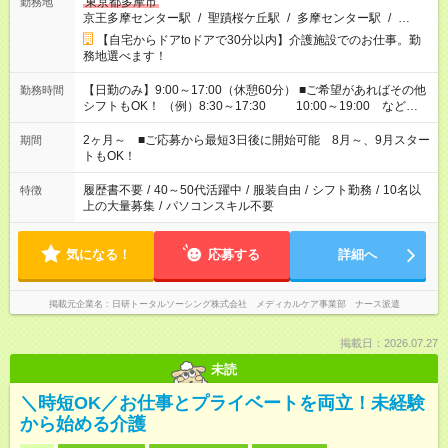
東京都多摩市
勤務地
京王多摩センター駅
/
聖蹟桜ケ丘駅
/
多摩センター駅
/
…
【自宅からドアtoドアで30分以内】介護施設でのお仕事。勤
務地選べます！
【日勤のみ】9:00～17:00（休憩60分） ■ご希望があればその他
勤務時間
シフトもOK！ （例）8:30～17:30 10:00～19:00 など
「家族とお休みを合わせたい」 「できれば残業はしたくない」
など、あなたのご希望に沿ったお仕事をご紹介します！ ※Wワ
2ヶ月～ ■ご応募から最短3日後に開始可能 8月～、9月スター
期間
ーク希望の方へ 今ご覧のお仕事で希望する勤務時間と、もう1つ
トもOK！
のお仕事の勤務時間。 合計で週40時間を超える場合は応募でき
ません
履歴書不要
/
40～50代活躍中
/
服装自由
/
シフト勤務
/
10名以
特徴
上の大量募集
/
パソコンスキル不要
気になる！
応募する
詳細へ
掲載元企業名
日研トータルソーシング株式会社 メディカルケア事業部 ナース派遣
掲載日：2026.07.27
未読
＼時短OK／お仕事とプライベートを両立！未経験
から始める介護