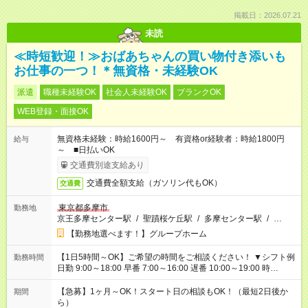
掲載日：2026.07.21
未読
≪時短歓迎！≫おばあちゃんの買い物付き添いも
お仕事の一つ！＊無資格・未経験OK
派遣
職種未経験OK
社会人未経験OK
ブランクOK
WEB登録・面接OK
無資格未経験：時給1600円～ 有資格or経験者：時給1800円
給与
～ ■日払いOK
交通費別途支給あり
交通費全額支給（ガソリン代もOK）
交通費
東京都多摩市
勤務地
京王多摩センター駅
/
聖蹟桜ケ丘駅
/
多摩センター駅
/
…
【勤務地選べます！】グループホーム
【1日5時間～OK】ご希望の時間をご相談ください！ ▼シフト例
勤務時間
日勤 9:00～18:00 早番 7:00～16:00 遅番 10:00～19:00 時
短 10:00～15:00 上記はあくまで一例です。 「夕方までには帰宅
しておきたい」 「朝はゆっくりのスタートがいい」 「お昼の時
【急募】1ヶ月～OK！スタート日の相談もOK！（最短2日後か
期間
間を有効に使いたい」 など、ご希望があれば教えてください
ら）