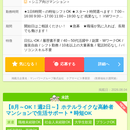
＜シニア向けマンション＞
★1日6時間～の時短シフトOK ★スタート時間選べます！ 7:00～
勤務時間
16:00 9:00～17:00 11:00～19:00 など 残業なし！ ※Wワークの
場合、他のお仕事と合わせ週40時間超の就業はご案内できませ
ん ※法令に基づき、週20時間以上勤務は社会保険への加入対象
開始日はご相談ください！ ★急募 ★職場が気に入れば、長期
期間
となります ※労働者派遣法（日雇い派遣の原則禁止）により、
でも働けます！
短時間・短期間の就業はご案内が難しい場合があります
日払いOK
/
履歴書不要
/
40～50代活躍中
/
副業・WワークOK
/
特徴
服装自由
/
シフト勤務
/
10名以上の大量募集
/
電話対応なし
/
パ
ソコンスキル不要
気になる！
応募する
詳細へ
掲載元企業名
マンパワーグループ株式会社 ケアサービス事業部 （医療福祉介護関連）
掲載日：2026.08.04
未読
NEW
【8月～OK！週2日～】ホテルライクな高齢者
マンションで生活サポート＊時短OK
派遣
職種未経験OK
社会人未経験OK
大学生歓迎
ブランクOK