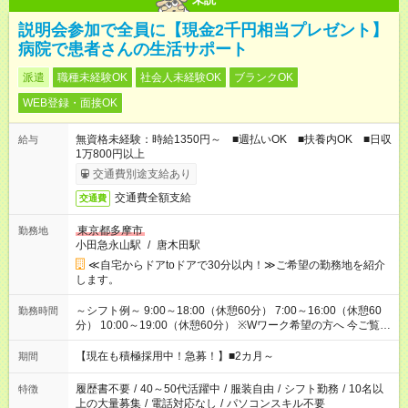
説明会参加で全員に【現金2千円相当プレゼント】
病院で患者さんの生活サポート
派遣
職種未経験OK
社会人未経験OK
ブランクOK
WEB登録・面接OK
無資格未経験：時給1350円～ ■週払いOK ■扶養内OK ■日収
給与
1万800円以上
交通費別途支給あり
交通費全額支給
交通費
東京都多摩市
勤務地
小田急永山駅
/
唐木田駅
≪自宅からドアtoドアで30分以内！≫ご希望の勤務地を紹介
します。
～シフト例～ 9:00～18:00（休憩60分） 7:00～16:00（休憩60
勤務時間
分） 10:00～19:00（休憩60分） ※Wワーク希望の方へ 今ご覧の
お仕事で希望する勤務時間と、もう1つのお仕事の勤務時間の合
計が 週40時間を超えなければOKです。
【現在も積極採用中！急募！】■2カ月～
期間
履歴書不要
/
40～50代活躍中
/
服装自由
/
シフト勤務
/
10名以
特徴
上の大量募集
/
電話対応なし
/
パソコンスキル不要