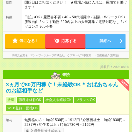
週40時間超の就業はご案内できません ※法令に基づき、週20時
開始日はご相談ください！ ★職場が気に入れば、長期でも働け
期間
間以上勤務は社会保険への加入対象となります ※労働者派遣法
ます！
（日雇い派遣の原則禁止）により、短時間・短期間の就業はご
案内が難しい場合があります
日払いOK
/
履歴書不要
/
40～50代活躍中
/
副業・WワークOK
/
特徴
服装自由
/
シフト勤務
/
10名以上の大量募集
/
電話対応なし
/
パ
ソコンスキル不要
気になる！
応募する
詳細へ
掲載元企業名
マンパワーグループ株式会社 ケアサービス事業部 （医療福祉介護関連）
掲載日：2026.08.06
未読
NEW
3ヵ月で80万円稼ぐ！未経験OK＊おばあちゃん
のお話相手など
派遣
職種未経験OK
社会人未経験OK
ブランクOK
WEB登録・面接OK
無資格の方：時給1530円～1912円 / 介護福祉士：時給1830円～
給与
2287円 / 初任者以上：時給1730円～2162円
交通費別途支給あり