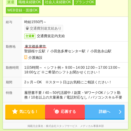
派遣
職種未経験OK
社会人未経験OK
ブランクOK
WEB登録・面接OK
時給1550円～
給与
交通費別途支給あり
交通費規定内支給
交通費
東京都多摩市
勤務地
聖蹟桜ケ丘駅
/
小田急多摩センター駅
/
小田急永山駅
介護施設
1日5時間～ ＜シフト例＞ 9:00～14:00 12:00～17:00 13:00～
勤務時間
18:00など ※ご希望のシフトお聞かせください！
2ヶ月～OK ※スタート日はお気軽にご相談ください！
期間
履歴書不要
/
40～50代活躍中
/
副業・WワークOK
/
シフト勤
特徴
務
/
10名以上の大量募集
/
電話対応なし
/
パソコンスキル不要
気になる！
応募する
詳細へ
掲載元企業名
株式会社スタッフサービス メディカル事業本部