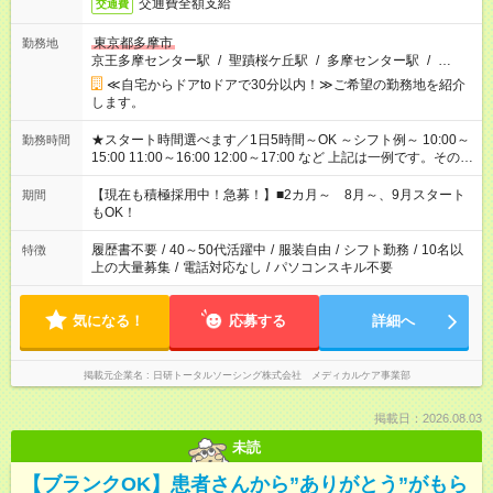
交通費全額支給
交通費
東京都多摩市
勤務地
京王多摩センター駅
/
聖蹟桜ケ丘駅
/
多摩センター駅
/
…
≪自宅からドアtoドアで30分以内！≫ご希望の勤務地を紹介
します。
★スタート時間選べます／1日5時間～OK ～シフト例～ 10:00～
勤務時間
15:00 11:00～16:00 12:00～17:00 など 上記は一例です。その他
シフトもご相談ください。 ※Wワークの場合当社と合わせて法
定労働時間が週40時間を超えなければOKです。
【現在も積極採用中！急募！】■2カ月～ 8月～、9月スタート
期間
もOK！
履歴書不要
/
40～50代活躍中
/
服装自由
/
シフト勤務
/
10名以
特徴
上の大量募集
/
電話対応なし
/
パソコンスキル不要
気になる！
応募する
詳細へ
掲載元企業名
日研トータルソーシング株式会社 メディカルケア事業部
掲載日：2026.08.03
未読
【ブランクOK】患者さんから”ありがとう”がもら