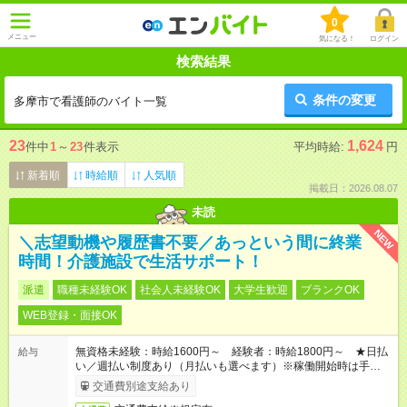
0
メニュー
気になる！
ログイン
検索結果
条件の変更
多摩市で看護師のバイト一覧
23
1,624
件中
1
～
23
件表示
平均時給:
円
新着順
時給順
人気順
掲載日：2026.08.07
未読
NEW
＼志望動機や履歴書不要／あっという間に終業
時間！介護施設で生活サポート！
派遣
職種未経験OK
社会人未経験OK
大学生歓迎
ブランクOK
WEB登録・面接OK
無資格未経験：時給1600円～ 経験者：時給1800円～ ★日払
給与
い／週払い制度あり（月払いも選べます）※稼働開始時は手続き
完了次第のお支払いとなります。
交通費別途支給あり