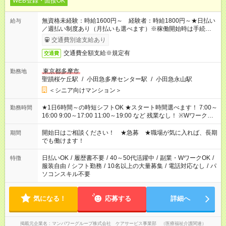
WEB登録・面接OK
無資格未経験：時給1600円～ 経験者：時給1800円～★日払い
給与
／週払い制度あり（月払いも選べます）※稼働開始時は手続き完
了次第のお支払いとなります。
交通費別途支給あり
交通費全額支給※規定有
交通費
東京都多摩市
勤務地
聖蹟桜ケ丘駅
/
小田急多摩センター駅
/
小田急永山駅
＜シニア向けマンション＞
★1日6時間～の時短シフトOK ★スタート時間選べます！ 7:00～
勤務時間
16:00 9:00～17:00 11:00～19:00 など 残業なし！ ※Wワークの
場合、他のお仕事と合わせ週40時間超の就業はご案内できませ
ん ※法令に基づき、週20時間以上勤務は社会保険への加入対象
開始日はご相談ください！ ★急募 ★職場が気に入れば、長期
期間
となります ※労働者派遣法（日雇い派遣の原則禁止）により、
でも働けます！
短時間・短期間の就業はご案内が難しい場合があります
日払いOK
/
履歴書不要
/
40～50代活躍中
/
副業・WワークOK
/
特徴
服装自由
/
シフト勤務
/
10名以上の大量募集
/
電話対応なし
/
パ
ソコンスキル不要
気になる！
応募する
詳細へ
掲載元企業名
マンパワーグループ株式会社 ケアサービス事業部 （医療福祉介護関連）