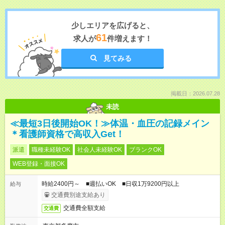
少しエリアを広げると、
61
求人が
件増えます！
見てみる
掲載日：2026.07.28
未読
≪最短3日後開始OK！≫体温・血圧の記録メイン
＊看護師資格で高収入Get！
派遣
職種未経験OK
社会人未経験OK
ブランクOK
WEB登録・面接OK
時給2400円～ ■週払いOK ■日収1万9200円以上
給与
交通費別途支給あり
交通費全額支給
交通費