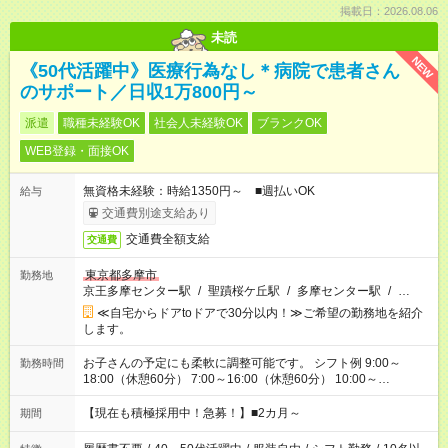
掲載日：2026.08.06
未読
NEW
《50代活躍中》医療行為なし＊病院で患者さん
のサポート／日収1万800円～
派遣
職種未経験OK
社会人未経験OK
ブランクOK
WEB登録・面接OK
無資格未経験：時給1350円～ ■週払いOK
給与
交通費別途支給あり
交通費全額支給
交通費
東京都多摩市
勤務地
京王多摩センター駅
/
聖蹟桜ケ丘駅
/
多摩センター駅
/
…
≪自宅からドアtoドアで30分以内！≫ご希望の勤務地を紹介
します。
お子さんの予定にも柔軟に調整可能です。 シフト例 9:00～
勤務時間
18:00（休憩60分） 7:00～16:00（休憩60分） 10:00～
19:00（休憩60分） ※Wワーク希望の方へ 今ご覧のお仕事で希
望する勤務時間と、もう1つのお仕事の勤務時間の合計が 週40
【現在も積極採用中！急募！】■2カ月～
期間
時間を超えなければOKです。