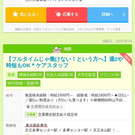
気になる！
応募する
詳細へ
掲載元企業名
日研トータルソーシング株式会社 メディカルケア事業部 ナース派遣
掲載日：2026.08.04
未読
NEW
【フルタイムじゃ働けない！という方へ】週2や
時短もOK＊ケアスタッフ
派遣
職種未経験OK
社会人未経験OK
大学生歓迎
ブランクOK
WEB登録・面接OK
無資格未経験：時給1600円～ 経験者：時給1800円～★日払い
給与
／週払い制度あり（月払いも選べます）※稼働開始時は手続き完
了次第のお支払いとなります。
交通費別途支給あり
交通費全額支給※規定有
交通費
東京都多摩市
勤務地
京王多摩センター駅
/
多摩センター駅
/
京王永山駅
/
…