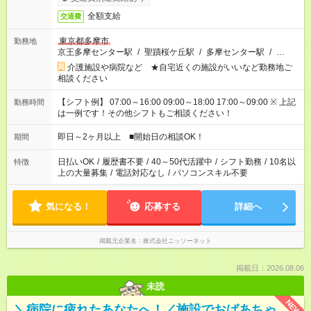
全額支給
交通費
東京都多摩市
勤務地
京王多摩センター駅
/
聖蹟桜ケ丘駅
/
多摩センター駅
/
…
介護施設や病院など ★自宅近くの施設がいいなど勤務地ご
相談ください
【シフト例】 07:00～16:00 09:00～18:00 17:00～09:00 ※ 上記
勤務時間
は一例です！その他シフトもご相談ください！
即日～2ヶ月以上 ■開始日の相談OK！
期間
日払いOK
/
履歴書不要
/
40～50代活躍中
/
シフト勤務
/
10名以
特徴
上の大量募集
/
電話対応なし
/
パソコンスキル不要
気になる！
応募する
詳細へ
掲載元企業名
株式会社ニッソーネット
掲載日：2026.08.06
未読
NEW
＼病院に疲れたあなたへ！／施設でおばあちゃ