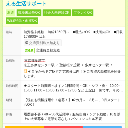
える生活サポート
派遣
職種未経験OK
社会人未経験OK
ブランクOK
WEB登録・面接OK
無資格未経験：時給1350円～ ■週払いOK ■扶養内OK ■日収
給与
1万800円以上
交通費別途支給あり
交通費全額支給
交通費
東京都多摩市
勤務地
京王多摩センター駅
/
聖蹟桜ケ丘駅
/
多摩センター駅
/
…
≪自宅からドアtoドアで30分以内！≫ご希望の勤務地を紹介
します。
★スタート時間選べます／1日5時間～OK ～シフト例～ 10:00～
勤務時間
15:00 11:00～16:00 12:00～17:00 など 上記は一例です。その他
シフトもご相談ください。 ※Wワークの場合当社と合わせて法
定労働時間が週40時間を超えなければOKです。
【現在も積極採用中！急募！】■2カ月～ 8月～、9月スタート
期間
もOK！
履歴書不要
/
40～50代活躍中
/
服装自由
/
シフト勤務
/
10名以
特徴
上の大量募集
/
電話対応なし
/
パソコンスキル不要