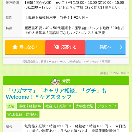
1日5時間からOK！ ■シフト例 (1)8:00～13:00 (2)10:00～15:00
勤務時間
(3)12:00～17:00 「子どもたちが学校に行く間だけ働きたい」
「余裕を持って夕飯の準備がしたい」 「午前中は働いて、午後
はプライベートの時間にしたい」 など、ご希望を教えてくださ
【現在も積極採用中！急募！】■2カ月～
期間
いね。 ※Wワーク希望の方へ 今ご覧のお仕事で希望する勤務時
間と、もう1つのお仕事の勤務時間。 合計で週40時間を超える
履歴書不要
/
40～50代活躍中
/
服装自由
/
シフト勤務
/
10名以
特徴
場合は応募できません。
上の大量募集
/
電話対応なし
/
パソコンスキル不要
気になる！
応募する
詳細へ
掲載元企業名
日研トータルソーシング株式会社 メディカルケア事業部
掲載日：2026.08.02
未読
「ワガママ」「キャリア相談」「グチ」も
Welcome！＊ケアスタッフ
派遣
職種未経験OK
社会人未経験OK
大学生歓迎
ブランクOK
WEB登録・面接OK
無資格未経験：時給1600円～ 経験者：時給1800円～ ★日払
給与
い／週払い制度あり（月払いも選べます）※稼働開始時は手続き