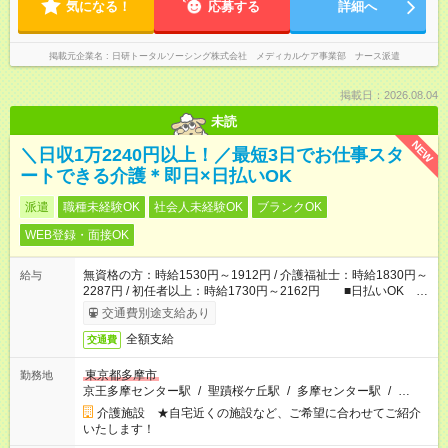
気になる！
応募する
詳細へ
掲載元企業名
日研トータルソーシング株式会社 メディカルケア事業部 ナース派遣
掲載日：2026.08.04
未読
NEW
＼日収1万2240円以上！／最短3日でお仕事スタ
ートできる介護＊即日×日払いOK
派遣
職種未経験OK
社会人未経験OK
ブランクOK
WEB登録・面接OK
無資格の方：時給1530円～1912円 / 介護福祉士：時給1830円～
給与
2287円 / 初任者以上：時給1730円～2162円 ■日払いOK ■
日収例：1万2240円（時給1530円×8h）
交通費別途支給あり
全額支給
交通費
東京都多摩市
勤務地
京王多摩センター駅
/
聖蹟桜ケ丘駅
/
多摩センター駅
/
…
介護施設 ★自宅近くの施設など、ご希望に合わせてご紹介
いたします！