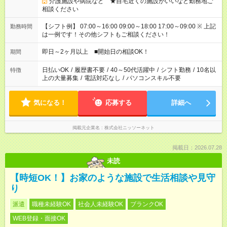
介護施設や病院など ★自宅近くの施設がいいなど勤務地ご
相談ください
【シフト例】 07:00～16:00 09:00～18:00 17:00～09:00 ※ 上記
勤務時間
は一例です！その他シフトもご相談ください！
即日～2ヶ月以上 ■開始日の相談OK！
期間
日払いOK
/
履歴書不要
/
40～50代活躍中
/
シフト勤務
/
10名以
特徴
上の大量募集
/
電話対応なし
/
パソコンスキル不要
気になる！
応募する
詳細へ
掲載元企業名
株式会社ニッソーネット
掲載日：2026.07.28
未読
【時短OK！】お家のような施設で生活相談や見守
り
派遣
職種未経験OK
社会人未経験OK
ブランクOK
WEB登録・面接OK