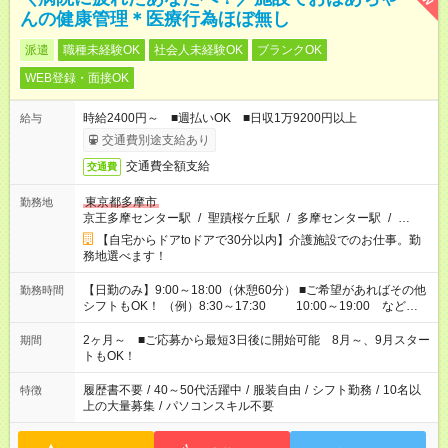
んの健康管理＊医療行為ほぼ無し
派遣
職種未経験OK
社会人未経験OK
ブランクOK
WEB登録・面接OK
時給2400円～ ■週払いOK ■日収1万9200円以上
給与
交通費別途支給あり
交通費全額支給
交通費
東京都多摩市
勤務地
京王多摩センター駅
/
聖蹟桜ケ丘駅
/
多摩センター駅
/
…
【自宅からドアtoドアで30分以内】介護施設でのお仕事。勤
務地選べます！
【日勤のみ】9:00～18:00（休憩60分） ■ご希望があればその他
勤務時間
シフトもOK！ （例）8:30～17:30 10:00～19:00 など
「家族とお休みを合わせたい」 「できれば残業はしたくない」
など、あなたのご希望に沿ったお仕事をご紹介します！ ※Wワ
2ヶ月～ ■ご応募から最短3日後に開始可能 8月～、9月スター
期間
ーク希望の方へ 今ご覧のお仕事で希望する勤務時間と、もう1つ
トもOK！
のお仕事の勤務時間。 合計で週40時間を超える場合は応募でき
ません
履歴書不要
/
40～50代活躍中
/
服装自由
/
シフト勤務
/
10名以
特徴
上の大量募集
/
パソコンスキル不要