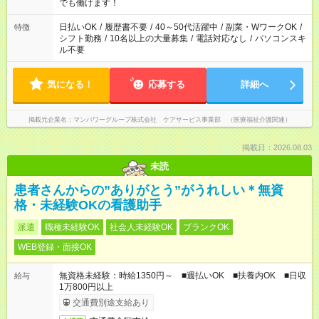
週20時間以上勤務は社会保険への加入対象となります ※労働者
でも働けます！
派遣法（日雇い派遣の原則禁止）により、短時間・短期間の就
業はご案内が難しい場合があります
日払いOK
/
履歴書不要
/
40～50代活躍中
/
副業・WワークOK
/
特徴
シフト勤務
/
10名以上の大量募集
/
電話対応なし
/
パソコンスキ
ル不要
気になる！
応募する
詳細へ
掲載元企業名
マンパワーグループ株式会社 ケアサービス事業部 （医療福祉介護関連）
掲載日：2026.08.03
未読
患者さんからの”ありがとう”がうれしい＊無資
格・未経験OKの看護助手
派遣
職種未経験OK
社会人未経験OK
ブランクOK
WEB登録・面接OK
無資格未経験：時給1350円～ ■週払いOK ■扶養内OK ■日収
給与
1万800円以上
交通費別途支給あり