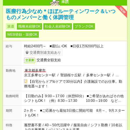
未読
NEW
医療行為少なめ＊ほぼルーティンワーク＆いつ
ものメンバーと働く体調管理
派遣
職種未経験OK
社会人未経験OK
ブランクOK
WEB登録・面接OK
時給2400円～ ■週払いOK ■日収1万9200円以上
給与
交通費別途支給あり
交通費全額支給
交通費
東京都多摩市
勤務地
京王多摩センター駅
/
聖蹟桜ケ丘駅
/
多摩センター駅
/
…
【自宅からドアtoドアで30分以内】介護施設でのお仕事。勤
務地選べます！
【日勤のみ】9:00～17:00（休憩60分） ■ご希望があればその他
勤務時間
シフトもOK！ （例）8:30～17:30 10:00～19:00 など
「家族とお休みを合わせたい」 「できれば残業はしたくない」
など、あなたのご希望に沿ったお仕事をご紹介します！ ※Wワ
2ヶ月～ ■ご応募から最短3日後に開始可能 8月～、9月スター
期間
ーク希望の方へ 今ご覧のお仕事で希望する勤務時間と、もう1つ
トもOK！
のお仕事の勤務時間。 合計で週40時間を超える場合は応募でき
ません
履歴書不要
/
40～50代活躍中
/
服装自由
/
シフト勤務
/
10名以
特徴
上の大量募集
/
パソコンスキル不要