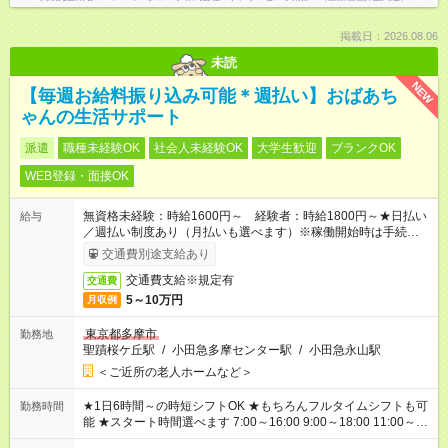
掲載日：2026.08.06
未読
NEW
【毎週お給料振り込み可能＊週払い】おばあち
ゃんの生活サポート
派遣
職種未経験OK
社会人未経験OK
大学生歓迎
ブランクOK
WEB登録・面接OK
無資格未経験：時給1600円～ 経験者：時給1800円～★日払い
給与
／週払い制度あり（月払いも選べます）※稼働開始時は手続き完
了次第のお支払いとなります。
交通費別途支給あり
交通費支給※規定有
交通費
5～10万円
月収例
東京都多摩市
勤務地
聖蹟桜ケ丘駅
/
小田急多摩センター駅
/
小田急永山駅
＜ご近所の老人ホームなど＞
★1日6時間～の時短シフトOK ★もちろんフルタイムシフトも可
勤務時間
能 ★スタート時間選べます 7:00～16:00 9:00～18:00 11:00～
20:00 など 残業なし！ ※Wワークの場合、他のお仕事と合わせ