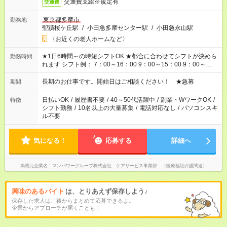
交通費支給※規定有
交通費
東京都多摩市
勤務地
聖蹟桜ケ丘駅
/
小田急多摩センター駅
/
小田急永山駅
〈お近くの老人ホームなど〉
★1日6時間～の時短シフトOK ★都合に合わせてシフトが決めら
勤務時間
れます シフト例： 7：00～16：00 9：00～15：00 9：00～
18：00 11：00～20：00 など ※Wワークの場合、他のお仕事と
合わせ週40時間超の就業はご案内できません ※法令に基づき、
長期のお仕事です。開始日はご相談ください！ ★急募
期間
週20時間以上勤務は社会保険への加入対象となります ※労働者
派遣法（日雇い派遣の原則禁止）により、短時間・短期間の就
日払いOK
/
履歴書不要
/
40～50代活躍中
/
副業・WワークOK
/
特徴
業はご案内が難しい場合があります
シフト勤務
/
10名以上の大量募集
/
電話対応なし
/
パソコンスキ
ル不要
気になる！
応募する
詳細へ
掲載元企業名
マンパワーグループ株式会社 ケアサービス事業部 （医療福祉介護関連）
興味のあるバイト
は、とりあえず保存しよう♪
保存した求人は、後からまとめて応募できるよ。
企業からアプローチが届くことも！