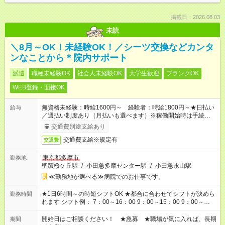
掲載日：2026.08.03
未読
＼8月～OK！未経験OK！／シーツ交換などカンタ
ンなことから＊院内サポート
派遣
職種未経験OK
社会人未経験OK
大学生歓迎
ブランクOK
WEB登録・面接OK
無資格未経験：時給1600円～ 経験者：時給1800円～★日払い
給与
／週払い制度あり（月払いも選べます）※稼働開始時は手続き完
了次第のお支払いとなります。
交通費別途支給あり
交通費支給※規定有
交通費
東京都多摩市
勤務地
聖蹟桜ケ丘駅
/
小田急多摩センター駅
/
小田急永山駅
≪勤務地が選べる≫病院でのお仕事です。
★1日6時間～の時短シフトOK ★都合に合わせてシフトが決めら
勤務時間
れます シフト例： 7：00～16：00 9：00～15：00 9：00～
18：00 11：00～20：00 など ※Wワークの場合、他のお仕事と
合わせ週40時間超の就業はご案内できません ※法令に基づき、
開始日はご相談ください！ ★急募 ★職場が気に入れば、長期
期間