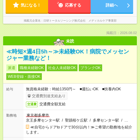
気になる！
応募する
詳細へ
掲載元企業名
日研トータルソーシング株式会社 メディカルケア事業部
掲載日：2026.08.02
未読
≪時短×週4日5h～≫未経験OK！病院でメッセン
ジャー業務など！
派遣
職種未経験OK
社会人未経験OK
ブランクOK
WEB登録・面接OK
無資格未経験：時給1350円～ ■週払いOK ■扶養内OK
給与
交通費別途支給あり
交通費全額支給
交通費
東京都多摩市
勤務地
京王多摩センター駅
/
聖蹟桜ケ丘駅
/
多摩センター駅
/
…
≪自宅からドアtoドアで30分以内！≫ご希望の勤務地を紹介
します。