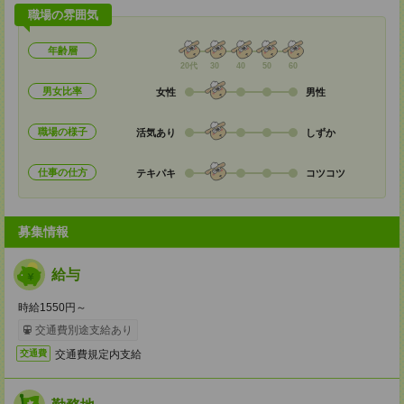
職場の雰囲気
年齢層
20代
30
40
50
60
男女比率
女性
男性
職場の様子
活気あり
しずか
仕事の仕方
テキパキ
コツコツ
募集情報
給与
時給1550円～
交通費別途支給あり
交通費規定内支給
交通費