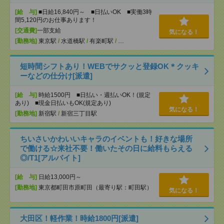
[給 与]
■日給16,840円～ ■日払いOK ■実働3時
間5,120円のお仕事あります！
[交通費]
一部支給
気になる！
[勤務地]
東京駅
/
水道橋駅
/
有楽町駅
/
…
短時間シフトあり！WEBでサクッと登録OK＊クッキ
ーなどの仕分け[派遣]
[給 与]
時給1500円 ■日払い・週払いOK！(規定
あり) ■現金日払いもOK(規定あり)
気になる！
[勤務地]
新宿駅
/
新宿三丁目駅
ちいさいかわいいキャラのイベントも！好きな場所
で働ける☆来社不要！働いたその日に給料もらえる
◎/T1[アルバイト]
[給 与]
日給13,000円～
[勤務地]
東京都町田市原町田（最寄り駅：町田駅）
気になる！
大田区！軽作業！時給1800円[派遣]