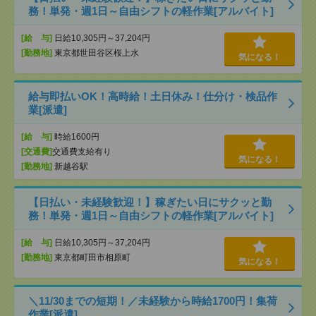
務！単発・週1日～自由シフトの軽作業[アルバイト]
[給 与]
日給10,305円～37,204円
[勤務地]
東京都世田谷区桜上水
気になる！
給与即払いOK！高時給！土日休み！仕分け・検品作
業[派遣]
[給 与]
時給1600円
[交通費]
交通費支給有り
気になる！
[勤務地]
新越谷駅
【日払い・未経験歓迎！】稼ぎたい日にサクッと勤
務！単発・週1日～自由シフトの軽作業[アルバイト]
[給 与]
日給10,305円～37,204円
[勤務地]
東京都町田市相原町
気になる！
＼11/30までの短期！／未経験から時給1700円！集荷
作業[派遣]