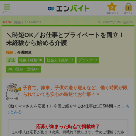
0
メニュー
気になる！
ログイン
NEW
掲載日 :2026
/
08
/
09
No.SSMZT介JTN_区外24
＼時短OK／お仕事とプライベートを両立！
未経験から始める介護
職種：
介護関連
派遣
職種未経験OK
社会人未経験OK
ブランクOK
WEB登録・面接OK
子育て、家事、子供の送り迎えなど、働く時間が限
られていても安心の時短でお仕事＾＾
《働くママさんを応援！》今回ご紹介するお仕事は1日5時間～と
...も
っとみる
応募が集まった時点で掲載終了
この求人は応募が集まり次第、掲載終了致します。予めご理解くださ