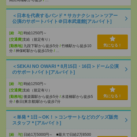
高田馬場駅から徒歩
/
…
＜日本を代表するバンド＊サカナクション＞ツアー
公演のサポートバイト＠日本武道館[アルバイト]
[給 与]
時給1250円～
[交通費]
支給（規定有り）
気になる！
[勤務地]
九段下駅から徒歩5分
/
竹橋駅から徒歩10
分
/
神保町駅から徒歩15分
/
…
＜SEKAI NO OWARI＊8月15日・16日＞ドーム公演
のサポートバイト[アルバイト]
[給 与]
時給1250円～
[交通費]
支給（規定有り）
気になる！
[勤務地]
後楽園駅から徒歩5分
/
水道橋駅から徒歩5
分
/
春日(東京都)駅から徒歩7分
＜単発＊1日～OK！＞コンサートなどのグッズ販売
スタッフ＊[アルバイト]
[給 与]
日給1万5000円～ ■最大で日給2万8500