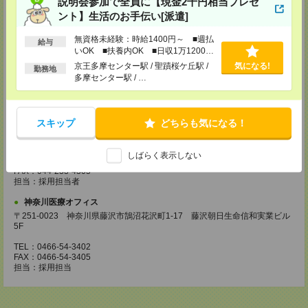
説明会参加で全員に【現金2千円相当プレゼ
ント】生活のお手伝い[派遣]
TEL：042-728-3021
FAX：042-728-3025
無資格未経験：時給1400円～ ■週払
担当：採用担当
給与
いOK ■扶養内OK ■日収1万1200円
川崎医療オフィス・横浜医療オフィス
以上
京王多摩センター駅 / 聖蹟桜ケ丘駅 /
気になる!
勤務地
〒210-0007 神奈川県川崎市川崎区駅前本町3-1 NMF川崎東口ビル7F
多摩センター駅 / …
TEL：044-233-3501
FAX：044-233-4305
担当：採用担当者
スキップ
どちらも気になる！
横浜介護オフィス
〒221-0835 神奈川県横浜市神奈川区鶴屋町2-23-2 TSプラザビルディング
5F
しばらく表示しない
TEL：045-320-1901
FAX：044-233-4305
担当：採用担当者
神奈川医療オフィス
〒251-0023 神奈川県藤沢市鵠沼花沢町1-17 藤沢朝日生命信和実業ビル
5F
TEL：0466-54-3402
FAX：0466-54-3405
担当：採用担当