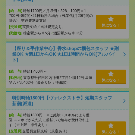
[給 与]
時給1700円／月収例：328、100円＝1、
700円×8時間×21日勤務の場合＋残業代(月20時間の
場合)、交通費別途支給
気になる！
[交通費]
実費支給／当社規定あり。
[勤務地]
徳宿駅から車5分
/
涸沼駅から車12分
【座り＆手作業中心】香水shopの梱包スタッフ ★副
業OK ★週1日からOK ★1日1時間からOK[アルバイ
ト]
[給 与]
時給1,400円～
[勤務地]
東京都千代田区内神田2丁目14番12号 星屋
気になる！
第六ビル402号（最寄り駅：神田駅）
特別時給1800円【ヴァレクストラ】短期スタッフ
新宿[派遣]
[給 与]
時給1800円 ※ご経験・スキルにより優
遇 スマホでかんたんに前払いで給与が受け取れま
す（※上限、条件あり）
[交通費]
交通費全額支給（規定あり）
気になる！