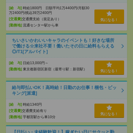
[給 与]
時給1800円 日額平均1万4400円/月額30
万2400円/残込39万2400円
[交通費]
交通費支給（規定あり）
気になる！
[勤務地]
流通センター駅から車
ちいさいかわいいキャラのイベントも！好きな場所
で働ける☆来社不要！働いたその日に給料もらえる
◎/T1[アルバイト]
[給 与]
日給13,000円～
[勤務地]
東京都新宿区新宿（最寄り駅：新宿駅）
気になる！
給与即払いOK！高時給！日勤のお仕事！梱包・ピッ
キング[派遣]
[給 与]
時給1340円
[交通費]
交通費支給有り
気になる！
[勤務地]
宇都宮駅から車10分
【日払い・未経験歓迎！】稼ぎたい日にサクッと勤