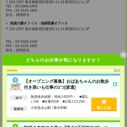
〒163-1507 東京都新宿区新宿3-11-10 新宿311ビル 3F
TEL：03-5369-1640
FAX：03-3226-1805
担当：採用担当
池袋介護オフィス・池袋医療オフィス
〒163-1507 東京都新宿区新宿3-11-10 新宿311ビル 3F
TEL：03-5369-1640
FAX：03-3226-1805
担当：採用担当
×
錦糸町介護オフィス・錦糸町医療オフィス
どちらのお仕事が気になりますか？
〒130-0013 東京都墨田区錦糸一丁目2番1号 アルカセントラル18F
1
/10
TEL：03-5637-1151
FAX：03-5637-1388
【オープニング募集】おばあちゃんのお散歩
担当：採用担当
付き添いも仕事の1つ[派遣]
西東京医療オフィス
〒180-0004 東京都武蔵野市吉祥寺本町1丁目14番5号 吉祥寺本町ビル5F
無資格未経験：時給1400円～ ■週払
給与
いOK ■扶養内OK ■日収1万1200円
TEL：0422-23-0901
以上
小田急永山駅 / 唐木田駅
気になる!
FAX：0422-23-0905
勤務地
担当：採用担当
町田介護オフィス
〒194-0022 東京都町田市森野1丁目36番14号 ビオレ町田ビル3F