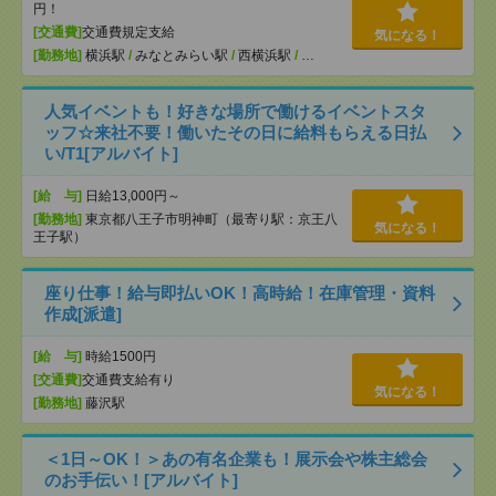
円！
[交通費]
交通費規定支給
気になる！
[勤務地]
横浜駅
/
みなとみらい駅
/
西横浜駅
/
…
人気イベントも！好きな場所で働けるイベントスタ
ッフ☆来社不要！働いたその日に給料もらえる日払
い/T1[アルバイト]
[給 与]
日給13,000円～
[勤務地]
東京都八王子市明神町（最寄り駅：京王八
気になる！
王子駅）
座り仕事！給与即払いOK！高時給！在庫管理・資料
作成[派遣]
[給 与]
時給1500円
[交通費]
交通費支給有り
気になる！
[勤務地]
藤沢駅
＜1日～OK！＞あの有名企業も！展示会や株主総会
のお手伝い！[アルバイト]