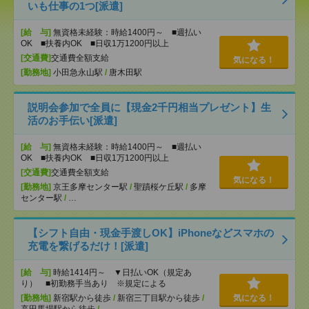
いも仕事の1つ[派遣]
[給 与]
無資格未経験：時給1400円～ ■週払い
OK ■扶養内OK ■日収1万1200円以上
[交通費]
交通費全額支給
気になる！
[勤務地]
小田急永山駅
/
唐木田駅
説明会参加で全員に【現金2千円相当プレゼント】生
活のお手伝い[派遣]
[給 与]
無資格未経験：時給1400円～ ■週払い
OK ■扶養内OK ■日収1万1200円以上
[交通費]
交通費全額支給
気になる！
[勤務地]
京王多摩センター駅
/
聖蹟桜ケ丘駅
/
多摩
センター駅
/
…
【シフト自由・現金手渡しOK】iPhoneなどスマホの
充電を繋げるだけ！[派遣]
[給 与]
時給1414円～ ▼日払いOK（規定あ
り） ■初勤務手当あり ※規定による
[勤務地]
新宿駅から徒歩
/
新宿三丁目駅から徒歩
/
気になる！