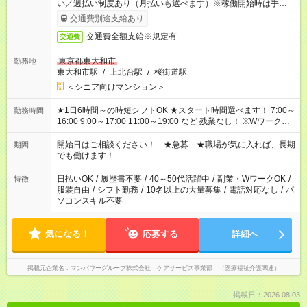
い／週払い制度あり（月払いも選べます）※稼働開始時は手続き
完了次第のお支払いとなります。
交通費別途支給あり
交通費全額支給※規定有
交通費
東京都東大和市
勤務地
東大和市駅
/
上北台駅
/
桜街道駅
＜シニア向けマンション＞
★1日6時間～の時短シフトOK ★スタート時間選べます！ 7:00～
勤務時間
16:00 9:00～17:00 11:00～19:00 など 残業なし！ ※Wワークの
場合、他のお仕事と合わせ週40時間超の就業はご案内できませ
ん ※法令に基づき、週20時間以上勤務は社会保険への加入対象
開始日はご相談ください！ ★急募 ★職場が気に入れば、長期
期間
となります ※労働者派遣法（日雇い派遣の原則禁止）により、
でも働けます！
短時間・短期間の就業はご案内が難しい場合があります
日払いOK
/
履歴書不要
/
40～50代活躍中
/
副業・WワークOK
/
特徴
服装自由
/
シフト勤務
/
10名以上の大量募集
/
電話対応なし
/
パ
ソコンスキル不要
気になる！
応募する
詳細へ
掲載元企業名
マンパワーグループ株式会社 ケアサービス事業部 （医療福祉介護関連）
掲載日：2026.08.03