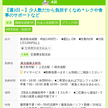
未読
【週3日～】少人数だから負担すくなめ＊レクや食
事のサポートなど
派遣
職種未経験OK
社会人未経験OK
ブランクOK
WEB登録・面接OK
無資格未経験：時給1400円～ ■週払いOK ■扶養内OK ■日収
給与
1万1200円以上
交通費別途支給あり
交通費全額支給
交通費
東京都東大和市
勤務地
東大和市駅
/
上北台駅
/
桜街道駅
デイサービス ■勤務地選べます！お気軽にご相談ください！
9:00～18:00（休憩60分） ■ご希望があれば下記シフトもOK！
勤務時間
早番 7:00～16:00 遅番 10:00～19:00 「家族と休みを合わせた
い」 「余裕を持って夕飯の準備がしたい」 「できれば残業はし
たくない」 など、ご希望を教えてくださいね。 ※Wワーク希望
【現在も積極採用中！急募！】2カ月～ ■ご応募から最短2～3
期間
の方へ 今ご覧のお仕事で希望する勤務時間と、もう1つのお仕事
日後の就業も相談可能です！
の勤務時間。 合計で週40時間を超える場合は応募できません。
履歴書不要
/
40～50代活躍中
/
服装自由
/
シフト勤務
/
10名以
特徴