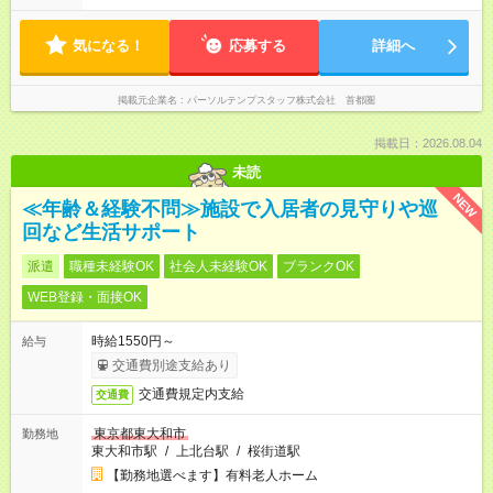
気になる！
応募する
詳細へ
掲載元企業名
パーソルテンプスタッフ株式会社 首都圏
掲載日：2026.08.04
未読
NEW
≪年齢＆経験不問≫施設で入居者の見守りや巡
回など生活サポート
派遣
職種未経験OK
社会人未経験OK
ブランクOK
WEB登録・面接OK
時給1550円～
給与
交通費別途支給あり
交通費規定内支給
交通費
東京都東大和市
勤務地
東大和市駅
/
上北台駅
/
桜街道駅
【勤務地選べます】有料老人ホーム