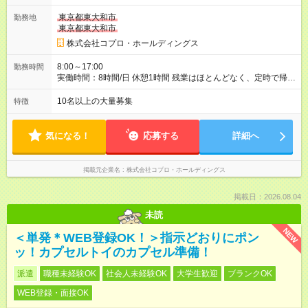
東京都東大和市
勤務地
東京都東大和市
株式会社コプロ・ホールディングス
8:00～17:00
勤務時間
実働時間：8時間/日 休憩1時間 残業はほとんどなく、定時で帰れ
る日が多い働き方です。 毎日の業務は進捗管理や事務が中心な
ので、 「今日やるべき仕事」が終われば、自然と区切りをつけ
10名以上の大量募集
特徴
やすいのが特長。 突発的な対応も少なく、無理をさせない働き
方を大切にしています。
気になる！
応募する
詳細へ
掲載元企業名
株式会社コプロ・ホールディングス
掲載日：2026.08.04
未読
NEW
＜単発＊WEB登録OK！＞指示どおりにポン
ッ！カプセルトイのカプセル準備！
派遣
職種未経験OK
社会人未経験OK
大学生歓迎
ブランクOK
WEB登録・面接OK