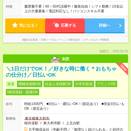
と、もう1つのお仕事の勤務時間。 合計で週40時間を超える場
合は応募できません。
履歴書不要
/
40～50代活躍中
/
服装自由
/
シフト勤務
/
10名以
特徴
上の大量募集
/
電話対応なし
/
パソコンスキル不要
気になる！
応募する
詳細へ
掲載元企業名
日研トータルソーシング株式会社 メディカルケア事業部
掲載日：2026.08.05
未読
NEW
＼1日だけでOK！／好きな時に働く＊おもちゃ
の仕分け／日払いOK
派遣
職種未経験OK
社会人未経験OK
大学生歓迎
ブランクOK
WEB登録・面接OK
時給1400円 ■日払い・週払いOK！(規定あり) ■現金日払いも
給与
OK（規定あり）
東京都東大和市
勤務地
桜街道駅
/
東大和市駅
/
上北台駅
大手物流会社（年齢不問／「無理なく続けられる」と好評の