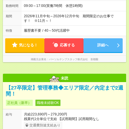
09:00～17:00(実働7時間 休憩1時間)
勤務時間
2026年11月中旬～2026年12月中旬 期間限定のお仕事で
期間
す！ ※11月～！
履歴書不要
/
40～50代活躍中
特徴
気になる！
応募する
詳細へ
掲載元企業名
パーソルテンプスタッフ株式会社 首都圏
未読
【27卒限定】管理事務◆エリア限定／内定まで2週
間！
正社員（新卒）
職種未経験OK
月給223,690円～279,200円
給与
残業代1分単位で支給 【試用期間】試用期間なし
交通費別途支給あり