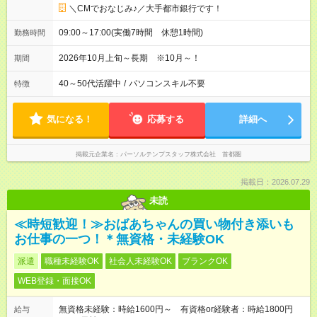
＼CMでおなじみ♪／大手都市銀行です！
09:00～17:00(実働7時間 休憩1時間)
勤務時間
2026年10月上旬～長期 ※10月～！
期間
40～50代活躍中
/
パソコンスキル不要
特徴
気になる！
応募する
詳細へ
掲載元企業名
パーソルテンプスタッフ株式会社 首都圏
掲載日：2026.07.29
未読
≪時短歓迎！≫おばあちゃんの買い物付き添いも
お仕事の一つ！＊無資格・未経験OK
派遣
職種未経験OK
社会人未経験OK
ブランクOK
WEB登録・面接OK
無資格未経験：時給1600円～ 有資格or経験者：時給1800円
給与