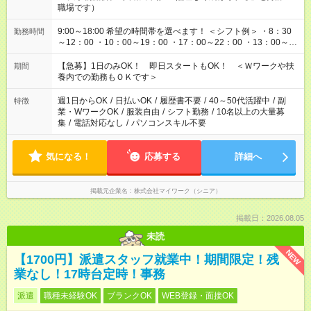
職場です）
9:00～18:00 希望の時間帯を選べます！ ＜シフト例＞ ・8：30
勤務時間
～12：00 ・10：00～19：00 ・17：00～22：00 ・13：00～
22：00 ・22：00～翌6：00 など
【急募】1日のみOK！ 即日スタートもOK！ ＜Ｗワークや扶
期間
養内での勤務もＯＫです＞
週1日からOK
/
日払いOK
/
履歴書不要
/
40～50代活躍中
/
副
特徴
業・WワークOK
/
服装自由
/
シフト勤務
/
10名以上の大量募
集
/
電話対応なし
/
パソコンスキル不要
気になる！
応募する
詳細へ
掲載元企業名
株式会社マイワーク（シニア）
掲載日：2026.08.05
未読
NEW
【1700円】派遣スタッフ就業中！期間限定！残
業なし！17時台定時！事務
派遣
職種未経験OK
ブランクOK
WEB登録・面接OK