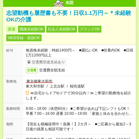
未読
志望動機も履歴書も不要！日収1.1万円～＊未経験
OKの介護
派遣
職種未経験OK
社会人未経験OK
ブランクOK
WEB登録・面接OK
無資格未経験：時給1400円～ ■週払いOK ■扶養内OK ■日収
給与
1万1200円以上
交通費別途支給あり
交通費全額支給
交通費
東京都東大和市
勤務地
東大和市駅
/
上北台駅
/
桜街道駅
≪自宅からドアtoドアで30分以内！≫ご希望の勤務地を紹介
します。
9:00～18:00（休憩60分） ■ご希望があれば下記シフトもOK！
勤務時間
早番 7:00～16:00 遅番 10:00～19:00 「家族と休みを合わせた
い」 「余裕を持って夕飯の準備がしたい」 「できれば残業はし
たくない」 など、ご希望を教えてくださいね。 ※Wワーク希望
【現在も積極採用中！急募！】2カ月～ ■ご応募から最短2～3
期間
の方へ 今ご覧のお仕事で希望する勤務時間と、もう1つのお仕事
日後の就業も相談可能です！
の勤務時間。 合計で週40時間を超える場合は応募できません。