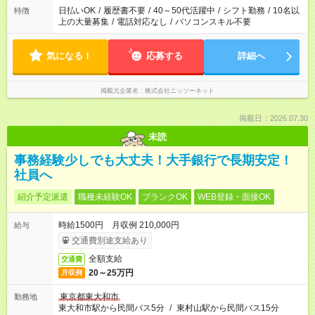
日払いOK
/
履歴書不要
/
40～50代活躍中
/
シフト勤務
/
10名以
特徴
上の大量募集
/
電話対応なし
/
パソコンスキル不要
気になる！
応募する
詳細へ
掲載元企業名
株式会社ニッソーネット
掲載日：2026.07.30
未読
事務経験少しでも大丈夫！大手銀行で長期安定！
社員へ
紹介予定派遣
職種未経験OK
ブランクOK
WEB登録・面接OK
時給1500円 月収例 210,000円
給与
交通費別途支給あり
全額支給
交通費
20～25万円
月収例
東京都東大和市
勤務地
東大和市駅から民間バス5分
/
東村山駅から民間バス15分