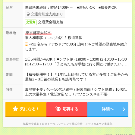
無資格未経験：時給1400円～ ■週払いOK ■扶養内OK
給与
交通費別途支給あり
交通費全額支給
交通費
東京都東大和市
勤務地
東大和市駅
/
上北台駅
/
桜街道駅
≪自宅からドアtoドアで30分以内！≫ご希望の勤務地を紹介
します。
1日5時間からOK！ ■シフト例 (1)8:00～13:00 (2)10:00～15:00
勤務時間
(3)12:00～17:00 「子どもたちが学校に行く間だけ働きたい」
「余裕を持って夕飯の準備がしたい」 「午前中は働いて、午後
はプライベートの時間にしたい」 など、ご希望を教えてくださ
【積極採用中！】＊1年以上勤務している方が多数！ご応募から
期間
いね。 ※Wワーク希望の方へ 今ご覧のお仕事で希望する勤務時
最短2～3日後の就業も相談可能です！
間と、もう1つのお仕事の勤務時間。 合計で週40時間を超える
場合は応募できません。
履歴書不要
/
40～50代活躍中
/
服装自由
/
シフト勤務
/
10名以
特徴
上の大量募集
/
電話対応なし
/
パソコンスキル不要
気になる！
応募する
詳細へ
掲載元企業名
日研トータルソーシング株式会社 メディカルケア事業部