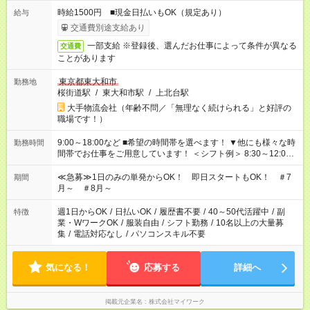
時給1500円 ■現金日払いもOK（規定あり）
給与
交通費別途支給あり
一部支給 ※登録後、選んだお仕事によって条件が異なる
交通費
ことがあります
東京都東大和市
勤務地
桜街道駅
/
東大和市駅
/
上北台駅
大手物流会社（年齢不問／「無理なく続けられる」と好評の
職場です！）
9:00～18:00など ■希望の時間帯を選べます！ ▼他にも様々な時
勤務時間
間帯でお仕事をご用意しています！ ＜シフト例＞ 8:30～12:00
17:00～22:00 13:00～22:00 22:00～翌6:00 など
≪急募≫1日のみの単発からOK！ 即日スタートもOK！ ＃7
期間
月～ ＃8月～
週1日からOK
/
日払いOK
/
履歴書不要
/
40～50代活躍中
/
副
特徴
業・WワークOK
/
服装自由
/
シフト勤務
/
10名以上の大量募
集
/
電話対応なし
/
パソコンスキル不要
気になる！
応募する
詳細へ
掲載元企業名
株式会社マイワーク