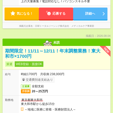
上の大量募集
/
電話対応なし
/
パソコンスキル不要
気になる！
応募する
詳細へ
掲載元企業名
日研トータルソーシング株式会社 メディカルケア事業部
掲載日：2026.08.04
未読
NEW
期間限定！11/11～12/11！年末調整業務！東大
和市×1700円
派遣
WEB登録・面接OK
時給1700円 月収例 238,000円
給与
交通費別途支給あり
全額支給
交通費
20～25万円
月収例
東京都東大和市
勤務地
東大和市駅から徒歩15分
～地域に医療に密着・医療財団法人～