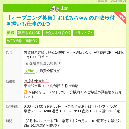
掲載日：2026.08.05
未読
NEW
【オープニング募集】おばあちゃんのお散歩付
き添いも仕事の1つ
派遣
職種未経験OK
社会人未経験OK
ブランクOK
WEB登録・面接OK
無資格未経験：時給1400円～ ■週払いOK ■扶養内OK ■日収
給与
1万1200円以上
交通費別途支給あり
交通費全額支給
交通費
東京都東大和市
勤務地
東大和市駅
/
上北台駅
/
桜街道駅
≪自宅からドアtoドアで30分以内！≫ご希望の勤務地を紹介
します。
9:00～18:00（休憩60分） ■ご希望があれば下記シフトもOK！
勤務時間
早番 7:00～16:00 遅番 10:00～19:00 夜勤 16:30～翌9:30 「家族
と休みを合わせたい」 「余裕を持って夕飯の準備がしたい」
「できれば残業はしたくない」 など、ご希望を教えてください
【8月中のスタートOK！急募！】2カ月～ ■ご応募から最短2～
期間
ね。 ※Wワーク希望の方へ 今ご覧のお仕事で希望する勤務時間
3日後に就業が可能です！