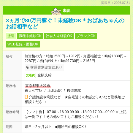
掲載日：2026.07.31
未読
3ヵ月で80万円稼ぐ！未経験OK＊おばあちゃんの
お話相手など
派遣
職種未経験OK
社会人未経験OK
ブランクOK
WEB登録・面接OK
無資格の方：時給1530円～1912円 / 介護福祉士：時給1830円～
給与
2287円 / 初任者以上：時給1730円～2162円
交通費別途支給あり
全額支給
交通費
東京都東大和市
勤務地
東大和市駅
/
上北台駅
/
桜街道駅
介護施設や病院など ★自宅近くの施設がいいなど勤務地ご
相談ください
【シフト例】 07:00～16:00 09:00～18:00 17:00～09:00 ※ 上記
勤務時間
は一例です！その他シフトもご相談ください！
即日～2ヶ月以上 ■開始日の相談OK！
期間