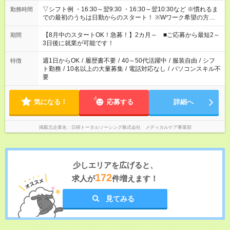
▽シフト例 ・16:30～翌9:30 ・16:30～翌10:30など ※慣れるま
勤務時間
での最初のうちは日勤からのスタート！ ※Wワーク希望の方へ
今ご覧のお仕事で希望する勤務時間と、もう1つのお仕事の勤務
時間。 合計で週40時間を超える場合は応募できません。
【8月中のスタートOK！急募！】2カ月～ ■ご応募から最短2～
期間
3日後に就業が可能です！
週1日からOK
/
履歴書不要
/
40～50代活躍中
/
服装自由
/
シフ
特徴
ト勤務
/
10名以上の大量募集
/
電話対応なし
/
パソコンスキル不
要
気になる！
応募する
詳細へ
掲載元企業名
日研トータルソーシング株式会社 メディカルケア事業部
少しエリアを広げると、
172
求人が
件増えます！
見てみる