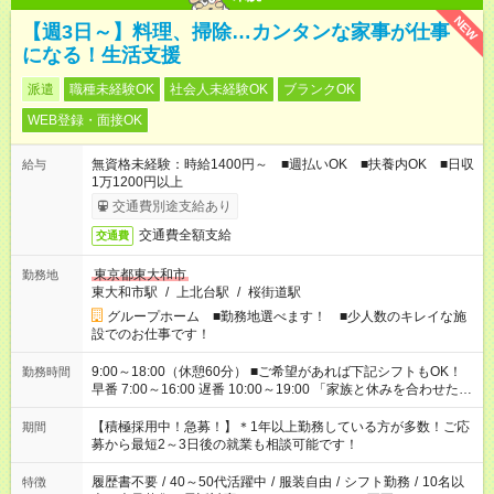
NEW
【週3日～】料理、掃除…カンタンな家事が仕事
になる！生活支援
派遣
職種未経験OK
社会人未経験OK
ブランクOK
WEB登録・面接OK
無資格未経験：時給1400円～ ■週払いOK ■扶養内OK ■日収
給与
1万1200円以上
交通費別途支給あり
交通費全額支給
交通費
東京都東大和市
勤務地
東大和市駅
/
上北台駅
/
桜街道駅
グループホーム ■勤務地選べます！ ■少人数のキレイな施
設でのお仕事です！
9:00～18:00（休憩60分） ■ご希望があれば下記シフトもOK！
勤務時間
早番 7:00～16:00 遅番 10:00～19:00 「家族と休みを合わせた
い」 「余裕を持って夕飯の準備がしたい」 「できれば残業はし
たくない」 など、ご希望を教えてくださいね。 ※Wワーク希望
【積極採用中！急募！】＊1年以上勤務している方が多数！ご応
期間
の方へ 今ご覧のお仕事で希望する勤務時間と、もう1つのお仕事
募から最短2～3日後の就業も相談可能です！
の勤務時間。 合計で週40時間を超える場合は応募できません。
履歴書不要
/
40～50代活躍中
/
服装自由
/
シフト勤務
/
10名以
特徴