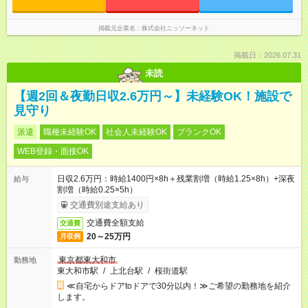
掲載元企業名
株式会社ニッソーネット
掲載日：2026.07.31
未読
【週2回＆夜勤日収2.6万円～】未経験OK！施設で
見守り
派遣
職種未経験OK
社会人未経験OK
ブランクOK
WEB登録・面接OK
日収2.6万円：時給1400円×8h＋残業割増（時給1.25×8h）+深夜
給与
割増（時給0.25×5h）
交通費別途支給あり
交通費全額支給
交通費
20～25万円
月収例
東京都東大和市
勤務地
東大和市駅
/
上北台駅
/
桜街道駅
≪自宅からドアtoドアで30分以内！≫ご希望の勤務地を紹介
します。