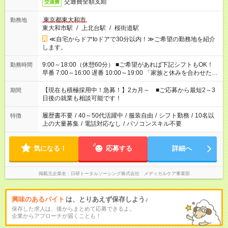
交通費全額支給
交通費
東京都東大和市
勤務地
東大和市駅
/
上北台駅
/
桜街道駅
≪自宅からドアtoドアで30分以内！≫ご希望の勤務地を紹介
します。
9:00～18:00（休憩60分） ■ご希望があれば下記シフトもOK！
勤務時間
早番 7:00～16:00 遅番 10:00～19:00 「家族と休みを合わせた
い」 「余裕を持って夕飯の準備がしたい」 「できれば残業はし
たくない」 など、ご希望を教えてくださいね。 ※Wワーク希望
【現在も積極採用中！急募！】2カ月～ ■ご応募から最短2～3
期間
の方へ 今ご覧のお仕事で希望する勤務時間と、もう1つのお仕事
日後の就業も相談可能です！
の勤務時間。 合計で週40時間を超える場合は応募できません。
履歴書不要
/
40～50代活躍中
/
服装自由
/
シフト勤務
/
10名以
特徴
上の大量募集
/
電話対応なし
/
パソコンスキル不要
気になる！
応募する
詳細へ
掲載元企業名
日研トータルソーシング株式会社 メディカルケア事業部
興味のあるバイト
は、とりあえず保存しよう♪
保存した求人は、後からまとめて応募できるよ。
企業からアプローチが届くことも！