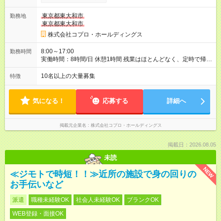
東京都東大和市
勤務地
東京都東大和市
株式会社コプロ・ホールディングス
8:00～17:00
勤務時間
実働時間：8時間/日 休憩1時間 残業はほとんどなく、定時で帰れ
る日が多い働き方です。 毎日の業務は進捗管理や事務が中心な
ので、 「今日やるべき仕事」が終われば、自然と区切りをつけ
10名以上の大量募集
特徴
やすいのが特長。 突発的な対応も少なく、無理をさせない働き
方を大切にしています。
気になる！
応募する
詳細へ
掲載元企業名
株式会社コプロ・ホールディングス
掲載日：2026.08.05
未読
NEW
≪ジモトで時短！！≫近所の施設で身の回りの
お手伝いなど
派遣
職種未経験OK
社会人未経験OK
ブランクOK
WEB登録・面接OK