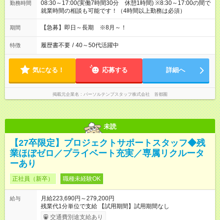
08:30～17:00(実働7時間30分 休憩1時間) ※8:30～17:00の間で
勤務時間
就業時間の相談も可能です！（4時間以上勤務は必須）
【急募】即日～長期 ※8月～！
期間
履歴書不要
/
40～50代活躍中
特徴
気になる！
応募する
詳細へ
掲載元企業名
パーソルテンプスタッフ株式会社 首都圏
未読
【27卒限定】プロジェクトサポートスタッフ◆残
業ほぼゼロ／プライベート充実／専属リクルータ
ーあり
正社員（新卒）
職種未経験OK
月給223,690円～279,200円
給与
残業代1分単位で支給 【試用期間】試用期間なし
交通費別途支給あり