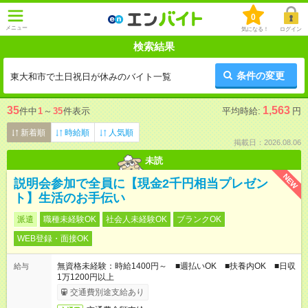
0
メニュー
気になる！
ログイン
検索結果
条件の変更
東大和市で土日祝日が休みのバイト一覧
35
1,563
件中
1
～
35
件表示
平均時給:
円
新着順
時給順
人気順
掲載日：2026.08.06
未読
NEW
説明会参加で全員に【現金2千円相当プレゼン
ト】生活のお手伝い
派遣
職種未経験OK
社会人未経験OK
ブランクOK
WEB登録・面接OK
無資格未経験：時給1400円～ ■週払いOK ■扶養内OK ■日収
給与
1万1200円以上
交通費別途支給あり