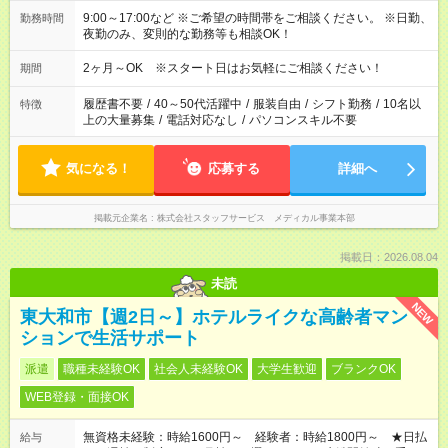
9:00～17:00など ※ご希望の時間帯をご相談ください。 ※日勤、
勤務時間
夜勤のみ、変則的な勤務等も相談OK！
2ヶ月～OK ※スタート日はお気軽にご相談ください！
期間
履歴書不要
/
40～50代活躍中
/
服装自由
/
シフト勤務
/
10名以
特徴
上の大量募集
/
電話対応なし
/
パソコンスキル不要
気になる！
応募する
詳細へ
掲載元企業名
株式会社スタッフサービス メディカル事業本部
掲載日：2026.08.04
未読
NEW
東大和市【週2日～】ホテルライクな高齢者マン
ションで生活サポート
派遣
職種未経験OK
社会人未経験OK
大学生歓迎
ブランクOK
WEB登録・面接OK
無資格未経験：時給1600円～ 経験者：時給1800円～ ★日払
給与