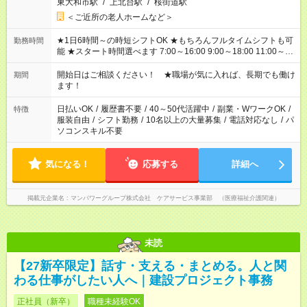
東大和市駅
/
上北台駅
/
桜街道駅
＜ご近所の老人ホームなど＞
★1日6時間～の時短シフトOK ★もちろんフルタイムシフトも可
勤務時間
能 ★スタート時間選べます 7:00～16:00 9:00～18:00 11:00～
20:00 など 残業なし！ ※Wワークの場合、他のお仕事と合わせ
週40時間超の就業はご案内できません ※法令に基づき、週20時
開始日はご相談ください！ ★職場が気に入れば、長期でも働け
期間
間以上勤務は社会保険への加入対象となります ※労働者派遣法
ます！
（日雇い派遣の原則禁止）により、短時間・短期間の就業はご
案内が難しい場合があります
日払いOK
/
履歴書不要
/
40～50代活躍中
/
副業・WワークOK
/
特徴
服装自由
/
シフト勤務
/
10名以上の大量募集
/
電話対応なし
/
パ
ソコンスキル不要
気になる！
応募する
詳細へ
掲載元企業名
マンパワーグループ株式会社 ケアサービス事業部 （医療福祉介護関連）
未読
【27新卒限定】話す・支える・まとめる。人と関
わる仕事がしたい人へ｜建設プロジェクト事務
正社員（新卒）
職種未経験OK