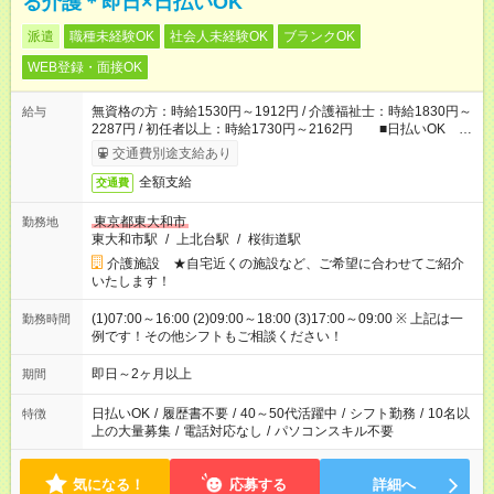
る介護＊即日×日払いOK
派遣
職種未経験OK
社会人未経験OK
ブランクOK
WEB登録・面接OK
無資格の方：時給1530円～1912円 / 介護福祉士：時給1830円～
給与
2287円 / 初任者以上：時給1730円～2162円 ■日払いOK ■
日収例：1万2240円（時給1530円×8h）
交通費別途支給あり
全額支給
交通費
東京都東大和市
勤務地
東大和市駅
/
上北台駅
/
桜街道駅
介護施設 ★自宅近くの施設など、ご希望に合わせてご紹介
いたします！
(1)07:00～16:00 (2)09:00～18:00 (3)17:00～09:00 ※ 上記は一
勤務時間
例です！その他シフトもご相談ください！
即日～2ヶ月以上
期間
日払いOK
/
履歴書不要
/
40～50代活躍中
/
シフト勤務
/
10名以
特徴
上の大量募集
/
電話対応なし
/
パソコンスキル不要
気になる！
応募する
詳細へ