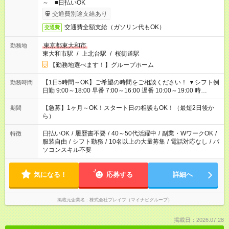
～ ■日払いOK
交通費別途支給あり
交通費全額支給（ガソリン代もOK）
交通費
東京都東大和市
勤務地
東大和市駅
/
上北台駅
/
桜街道駅
【勤務地選べます！】グループホーム
【1日5時間～OK】ご希望の時間をご相談ください！ ▼シフト例
勤務時間
日勤 9:00～18:00 早番 7:00～16:00 遅番 10:00～19:00 時
短 10:00～15:00 上記はあくまで一例です。 「夕方までには帰宅
しておきたい」 「朝はゆっくりのスタートがいい」 「お昼の時
【急募】1ヶ月～OK！スタート日の相談もOK！（最短2日後か
期間
間を有効に使いたい」 など、ご希望があれば教えてください
ら）
ね。
日払いOK
/
履歴書不要
/
40～50代活躍中
/
副業・WワークOK
/
特徴
服装自由
/
シフト勤務
/
10名以上の大量募集
/
電話対応なし
/
パ
ソコンスキル不要
気になる！
応募する
詳細へ
掲載元企業名
株式会社ブレイブ（マイナビグループ）
掲載日：2026.07.28