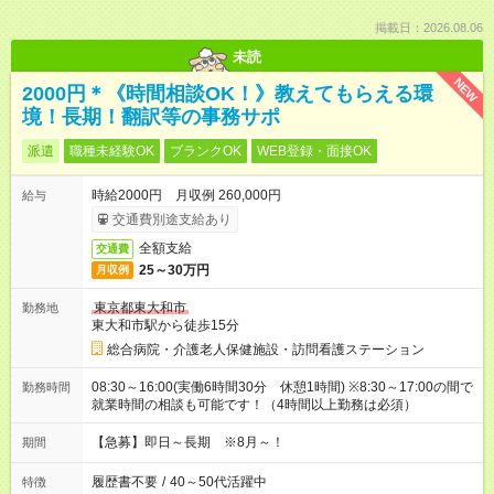
掲載日：2026.08.06
未読
NEW
2000円＊《時間相談OK！》教えてもらえる環
境！長期！翻訳等の事務サポ
派遣
職種未経験OK
ブランクOK
WEB登録・面接OK
時給2000円 月収例 260,000円
給与
交通費別途支給あり
全額支給
交通費
25～30万円
月収例
東京都東大和市
勤務地
東大和市駅から徒歩15分
総合病院・介護老人保健施設・訪問看護ステーション
08:30～16:00(実働6時間30分 休憩1時間) ※8:30～17:00の間で
勤務時間
就業時間の相談も可能です！（4時間以上勤務は必須）
【急募】即日～長期 ※8月～！
期間
履歴書不要
/
40～50代活躍中
特徴