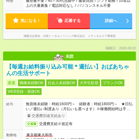
履歴書不要
/
40～50代活躍中
/
服装自由
/
シフト勤務
/
10名以
特徴
上の大量募集
/
電話対応なし
/
パソコンスキル不要
気になる！
応募する
詳細へ
掲載元企業名
日研トータルソーシング株式会社 メディカルケア事業部
掲載日：2026.08.02
未読
【毎週お給料振り込み可能＊週払い】おばあちゃ
んの生活サポート
派遣
職種未経験OK
社会人未経験OK
大学生歓迎
ブランクOK
WEB登録・面接OK
無資格未経験：時給1600円～ 経験者：時給1800円～ ★日払
給与
い／週払い制度あり（月払いも選べます）※稼働開始時は手続き
完了次第のお支払いとなります。
交通費別途支給あり
交通費支給※規定有
交通費
東京都東大和市
勤務地