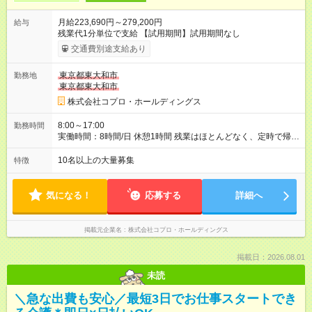
月給223,690円～279,200円
給与
残業代1分単位で支給 【試用期間】試用期間なし
交通費別途支給あり
東京都東大和市
勤務地
東京都東大和市
株式会社コプロ・ホールディングス
8:00～17:00
勤務時間
実働時間：8時間/日 休憩1時間 残業はほとんどなく、定時で帰れ
る日が多い働き方です。 毎日の業務は進捗管理や事務が中心な
ので、 「今日やるべき仕事」が終われば、自然と区切りをつけ
10名以上の大量募集
特徴
やすいのが特長。 突発的な対応も少なく、無理をさせない働き
方を大切にしています。
気になる！
応募する
詳細へ
掲載元企業名
株式会社コプロ・ホールディングス
掲載日：2026.08.01
未読
＼急な出費も安心／最短3日でお仕事スタートでき