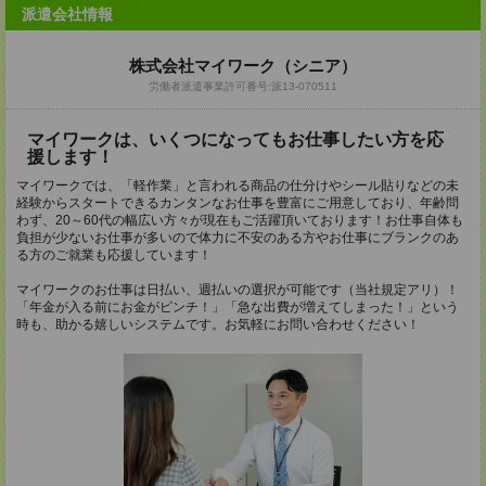
派遣会社情報
株式会社マイワーク（シニア）
労働者派遣事業許可番号:派13-070511
マイワークは、いくつになってもお仕事したい方を応
援します！
マイワークでは、「軽作業」と言われる商品の仕分けやシール貼りなどの未
経験からスタートできるカンタンなお仕事を豊富にご用意しており、年齢問
わず、20～60代の幅広い方々が現在もご活躍頂いております！お仕事自体も
負担が少ないお仕事が多いので体力に不安のある方やお仕事にブランクのあ
る方のご就業も応援しています！
マイワークのお仕事は日払い、週払いの選択が可能です（当社規定アリ）！
「年金が入る前にお金がピンチ！」「急な出費が増えてしまった！」という
時も、助かる嬉しいシステムです。お気軽にお問い合わせください！