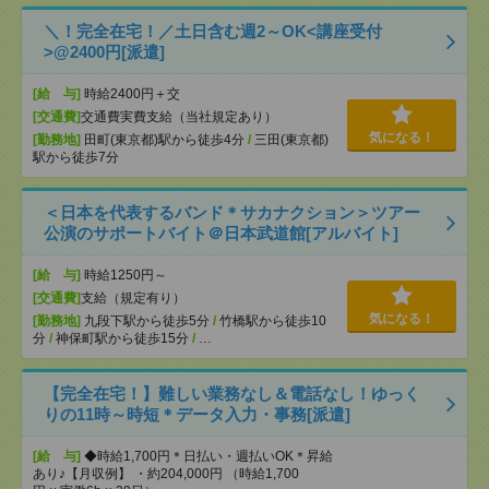
＼！完全在宅！／土日含む週2～OK<講座受付
>@2400円[派遣]
[給 与]
時給2400円＋交
[交通費]
交通費実費支給（当社規定あり）
気になる！
[勤務地]
田町(東京都)駅から徒歩4分
/
三田(東京都)
駅から徒歩7分
＜日本を代表するバンド＊サカナクション＞ツアー
公演のサポートバイト＠日本武道館[アルバイト]
[給 与]
時給1250円～
[交通費]
支給（規定有り）
気になる！
[勤務地]
九段下駅から徒歩5分
/
竹橋駅から徒歩10
分
/
神保町駅から徒歩15分
/
…
【完全在宅！】難しい業務なし＆電話なし！ゆっく
りの11時～時短＊データ入力・事務[派遣]
[給 与]
◆時給1,700円＊日払い・週払いOK＊昇給
あり♪【月収例】 ・約204,000円 （時給1,700