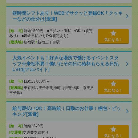
短時間シフトあり！WEBでサクッと登録OK＊クッキ
ーなどの仕分け[派遣]
[給 与]
時給1500円 ■日払い・週払いOK！(規定
あり) ■現金日払いもOK(規定あり)
気になる！
[勤務地]
新宿駅
/
新宿三丁目駅
人気イベントも！好きな場所で働けるイベントスタ
ッフ☆来社不要！働いたその日に給料もらえる日払
い/T1[アルバイト]
[給 与]
日給13,000円～
[勤務地]
東京都八王子市明神町（最寄り駅：京王八
気になる！
王子駅）
給与即払いOK！高時給！日勤のお仕事！梱包・ピッ
キング[派遣]
[給 与]
時給1340円
[交通費]
交通費支給有り
気になる！