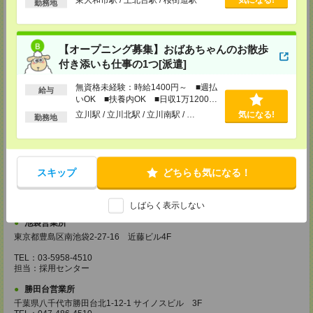
勤務地
埼玉県越谷市南越谷1-16-8 イーストサンビル5 5F
TEL：048-990-4510
担当：採用センター
【オープニング募集】おばあちゃんのお散歩
錦糸町営業所
付き添いも仕事の1つ[派遣]
東京都墨田区江東橋4-19-3 錦糸町ミハマビル 3F
TEL：03-5669-4522
無資格未経験：時給1400円～ ■週払
担当：採用センター
給与
いOK ■扶養内OK ■日収1万1200円
以上
新宿営業所
立川駅 / 立川北駅 / 立川南駅 / …
気になる!
勤務地
東京都新宿区西新宿1-8-1 新宿ビルディング5Ｆ
TEL：03-6911-4510
担当：採用センター
立川営業所
スキップ
どちらも気になる！
東京都立川市曙町2-31-15 日住金立川ビル3F
TEL：042-540-7331
担当：採用センター
しばらく表示しない
池袋営業所
東京都豊島区南池袋2-27-16 近藤ビル4F
TEL：03-5958-4510
担当：採用センター
勝田台営業所
千葉県八千代市勝田台北1-12-1 サイノスビル 3F