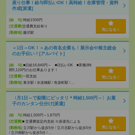
座り仕事！給与即払いOK！高時給！在庫管理・資料
作成[派遣]
[給 与]
時給1500円
[交通費]
交通費支給有り
気になる！
[勤務地]
藤沢駅
＜1日～OK！＞あの有名企業も！展示会や株主総会
のお手伝い！[アルバイト]
[給 与]
■日給16,840円～ ■日払いOK ■実働3時
間5,120円のお仕事あります！
[交通費]
一部支給
気になる！
[勤務地]
東京駅
/
水道橋駅
/
有楽町駅
/
…
〈月1日～で副業にピッタリ＊時給1,500円～〉お菓
子のカンタン仕分け[派遣]
[給 与]
時給1,500円～1,875円
[交通費]
■ 交通費規定内支給 ※派遣先による
気になる！
[勤務地]
立川駅から徒歩5分
/
立川北駅から徒歩5分
/
立川南駅から徒歩5分
/
…