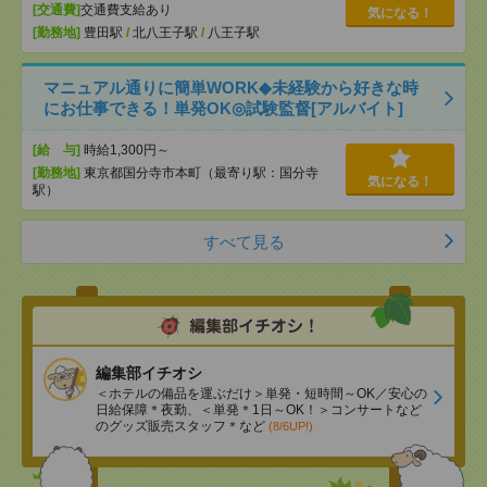
[交通費]
交通費支給あり
気になる！
[勤務地]
豊田駅
/
北八王子駅
/
八王子駅
マニュアル通りに簡単WORK◆未経験から好きな時
にお仕事できる！単発OK◎試験監督[アルバイト]
[給 与]
時給1,300円～
[勤務地]
東京都国分寺市本町（最寄り駅：国分寺
気になる！
駅）
すべて見る
編集部イチオシ
＜ホテルの備品を運ぶだけ＞単発・短時間～OK／安心の
日給保障＊夜勤、＜単発＊1日～OK！＞コンサートなど
のグッズ販売スタッフ＊など
(8/6UP!)