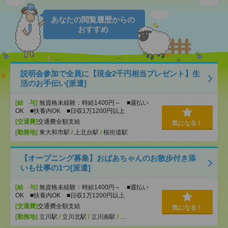
あなたの閲覧履歴からの
おすすめ
説明会参加で全員に【現金2千円相当プレゼント】生
活のお手伝い[派遣]
[給 与]
無資格未経験：時給1400円～ ■週払い
OK ■扶養内OK ■日収1万1200円以上
[交通費]
交通費全額支給
気になる！
[勤務地]
東大和市駅
/
上北台駅
/
桜街道駅
【オープニング募集】おばあちゃんのお散歩付き添
いも仕事の1つ[派遣]
[給 与]
無資格未経験：時給1400円～ ■週払い
OK ■扶養内OK ■日収1万1200円以上
[交通費]
交通費全額支給
気になる！
[勤務地]
立川駅
/
立川北駅
/
立川南駅
/
…