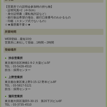
【営業所での説明会参加時の持ち物】
・証明写真×2（4×3cm）
・身分証明書（運転免許証など）
・銀行振込希望の場合、銀行口座番号のわかるもの
・印鑑（スタンプ式でないもの）
☆★履歴書不要☆★
所要時間
WEB登録…最短10分
営業所に来社して登録…1時間～2時間
登録場所
渋谷営業所
東京都渋谷区神南1-9-2 大畠ビル5F
TEL：03-5428-4510
担当：採用センター
上野営業所
東京都台東区東上野3-15-12 野本ビル8F
TEL：03-5817-5121
担当：採用センター
蒲田営業所
東京都大田区蒲田5-30-15 第20下川ビル6F
TEL：03-3735-4510