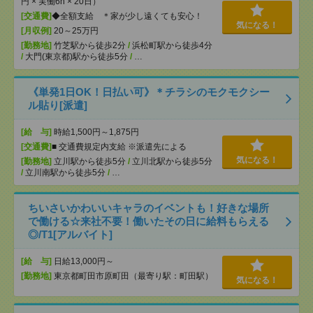
円 × 実働6h × 20日）
[交通費]
◆全額支給 ＊家が少し遠くても安心！
気になる！
[月収例]
20～25万円
[勤務地]
竹芝駅から徒歩2分
/
浜松町駅から徒歩4分
/
大門(東京都)駅から徒歩5分
/
…
《単発1日OK！日払い可》＊チラシのモクモクシー
ル貼り[派遣]
[給 与]
時給1,500円～1,875円
[交通費]
■ 交通費規定内支給 ※派遣先による
気になる！
[勤務地]
立川駅から徒歩5分
/
立川北駅から徒歩5分
/
立川南駅から徒歩5分
/
…
ちいさいかわいいキャラのイベントも！好きな場所
で働ける☆来社不要！働いたその日に給料もらえる
◎/T1[アルバイト]
[給 与]
日給13,000円～
[勤務地]
東京都町田市原町田（最寄り駅：町田駅）
気になる！