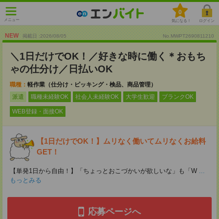
0
メニュー
気になる！
ログイン
NEW
掲載日 :2026
/
08
/
05
No.MWPT2690811210
＼1日だけでOK！／好きな時に働く＊おもち
ゃの仕分け／日払いOK
職種：
軽作業（仕分け・ピッキング・検品、商品管理）
派遣
職種未経験OK
社会人未経験OK
大学生歓迎
ブランクOK
WEB登録・面接OK
【1日だけでOK！】ムリなく働いてムリなくお給料
GET！
【単発1日から自由！】「ちょっとおこづかいが欲しいな」も「W
...
もっとみる
応募ページへ