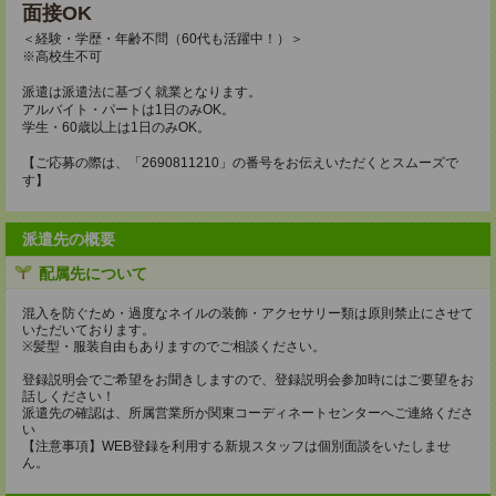
面接OK
＜経験・学歴・年齢不問（60代も活躍中！）＞
※高校生不可
派遣は派遣法に基づく就業となります。
アルバイト・パートは1日のみOK。
学生・60歳以上は1日のみOK。
【ご応募の際は、「2690811210」の番号をお伝えいただくとスムーズで
す】
派遣先の概要
配属先について
混入を防ぐため・過度なネイルの装飾・アクセサリー類は原則禁止にさせて
いただいております。
※髪型・服装自由もありますのでご相談ください。
登録説明会でご希望をお聞きしますので、登録説明会参加時にはご要望をお
話しください！
派遣先の確認は、所属営業所か関東コーディネートセンターへご連絡くださ
い
【注意事項】WEB登録を利用する新規スタッフは個別面談をいたしませ
ん。