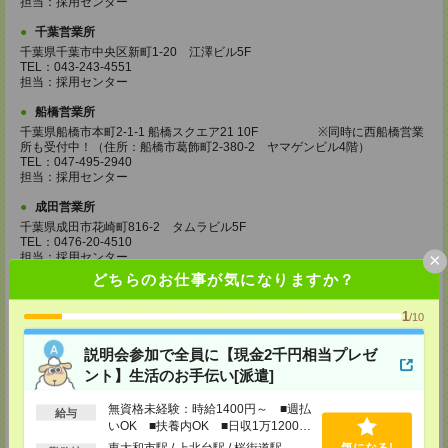
担当：採用センター
千葉営業所
千葉県千葉市中央区新町1-20 江澤ビル5F
TEL：043-243-4551
担当：採用センター
船橋営業所
千葉県船橋市本町2-1-1 船橋スクエア21 10F ※同時に西船橋営業
所も受付中！（住所：船橋市葛飾町2-380-2 ヤマゲンビル4階）
TEL：047-495-2940
担当：採用センター
成田営業所
千葉県成田市花崎町816-2 タムラビル5F
TEL：0476-20-4510
×
担当：採用センター
どちらのお仕事が気になりますか？
大宮営業所
埼玉県さいたま市大宮区桜木町2-8-3 阪デンタルビル5F
1
/10
TEL：048-640-4520
担当：採用センター
説明会参加で全員に【現金2千円相当プレゼ
川越営業所
ント】生活のお手伝い[派遣]
埼玉県川越市脇田本町11-1 川越シティービル6F
TEL：049-238-7117
無資格未経験：時給1400円～ ■週払
給与
担当：採用センター
いOK ■扶養内OK ■日収1万1200円
以上
越谷営業所
東大和市駅 / 上北台駅 / 桜街道駅
気になる!