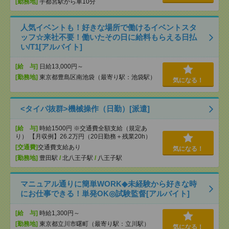
[勤務地]
宇都宮駅から車10分
人気イベントも！好きな場所で働けるイベントスタ
ッフ☆来社不要！働いたその日に給料もらえる日払
い/T1[アルバイト]
[給 与]
日給13,000円～
[勤務地]
東京都豊島区南池袋（最寄り駅：池袋駅）
気になる！
<タイパ抜群>機械操作（日勤）[派遣]
[給 与]
時給1500円 ※交通費全額支給（規定あ
り） 【月収例】26.2万円（20日勤務＋残業20h）
[交通費]
交通費支給あり
気になる！
[勤務地]
豊田駅
/
北八王子駅
/
八王子駅
マニュアル通りに簡単WORK◆未経験から好きな時
にお仕事できる！単発OK◎試験監督[アルバイト]
[給 与]
時給1,300円～
[勤務地]
東京都立川市曙町（最寄り駅：立川駅）
気になる！