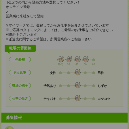
下記2つの内から登録方法を選択してください！
オンライン登録
or
営業所に来社をして登録
※マイワークでは、登録してからお仕事を紹介させて頂いています
※ご応募のタイミングによっては、ご希望のお仕事をご紹介できない
可能性もございます
※派遣先に関するご希望は、所属営業所へご相談下さい
職場の雰囲気
年齢層
20代
30
40
50
60
男女比率
女性
男性
職場の様子
活気あり
しずか
仕事の仕方
テキパキ
コツコツ
募集情報