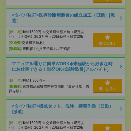
<タイパ抜群>医療診断用装置の組立加工（日勤）[派
遣]
[給 与]
時給1500円 ※交通費全額支給（規定あ
り） 【月収例】26.2万円（20日勤務＋残業20h）
[交通費]
交通費支給あり
気になる！
[勤務地]
豊田駅
/
北八王子駅
/
八王子駅
マニュアル通りに簡単WORK◆未経験から好きな時
にお仕事できる！単発OK◎試験監督[アルバイト]
[給 与]
時給1,300円～
[勤務地]
東京都武蔵野市吉祥寺南町（最寄り駅：吉
気になる！
祥寺駅）
<タイパ抜群>機械セット、洗浄、接着作業（日勤）
[派遣]
[給 与]
時給1500円 ※交通費全額支給（規定あ
り） 【月収例】26.2万円（20日勤務＋残業20h）